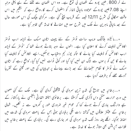
لے کر 800؍ملین یورو کے نقصان کی توقع ہے۔ وہ اس نقصان سے نمٹنے کے لیے پہلی مرتبہ
اپنے 7.08بلین یوروکے موجودہ مالیاتی ذخائر کو استعمال کرے گا۔واضح رہے کہ بیلجیم میں اس
وقت مہنگائی کی شرح 12/11 فیصد کے قریب پہنچ گئی ہے۔ مرکزی بینک کی اس صورت حال
کے بعد مالیاتی ماہرین نے ملک میں شرح سود میں اضافے کا خدشہ بھی ظاہر کیا ہے۔
٭…مائیکرو بلاگنگ ویب سائٹ ٹوئٹر کے نئے چیف ایلون مسک نے ڈیڑھ ارب ٹوئٹر
اکاؤنٹس ڈیلیٹ کرنے کا اعلان کیا ہے۔ انہوں نے وجہ بتاتے ہوئے لکھا کہ ’ٹوئٹر کے ڈیڑھ
ارب اکاؤنٹس کو ڈیلیٹ کیا جائے گا تاکہ یوزر نیم دستیاب ہوسکیں۔ایسے اکاؤنٹس کو ڈیلیٹ کیا
جائے گا جن کو برسوں سے لاگ ان نہیں کیا گیا اور کوئی ٹوئٹ نہیں کیا گیا۔‘واضح رہے کہ ایلون
مسک نے ٹوئٹر کا نظام سنبھالنے کے بعد بڑے پیمانے پر تبدیلیاں کی ہیں اور کمپنی کے تقریباََ
آدھے عملے کو برطرف کردیا ہے۔
٭…برطانیہ میں تاریخ کی شدید ترین سردی کی پیشگوئی کردی گئی ہے۔ ملک کے کئی حصوں
میں درجہ حرارت منفی دس ڈگری تک گرسکتا ہے۔ برطانوی ہیلتھ اتھارٹی ایجنسی نے یارکشائر کے
لیے وارننگ جاری کرتے ہوئے کہا کہ عوام غیر ضروری طور پر گھروں سے نہ نکلیں۔ شمالی
برطانیہ کے بیشتر علاقوں میں گذشتہ رات ہلکی برفباری ہوئی جس کے باعث سردی کی شدت میں
اضافہ ہوگیا۔ اگلے چند روز تک شدید سردی کی لہر جاری رہے گی۔ برفباری کے باعث برطانیہ میں
فلائٹ آپریشن بھی متاثر ہونے کا خدشہ ہے۔