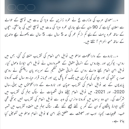
٭…سعودی عرب کی وزارت حج نے عمرہ زائرین کے ویزا کی مدت میں توسیع کے حوالے
سے اعلان کیاہے کہ 90 دن کےلیے جاری عمرہ ویزا کی مدت میں توسیع نہیں کی جاسکتی۔ بچوں
کے ساتھ عمرہ پرمٹ کےلیے کم از کم عمر کی حد 5 سال ہے۔ 5 سال سے چھوٹے بچے والدین
کے ساتھ مسجد الحرام آ سکتے ہیں۔
٭…ناروے کے دارالحکومت اوسلو میں نوبیل امن انعام کی تقریب منعقد کی گئی، جس میں
روس، یوکرین اور بیلاروس کے انسانی حقوق کے علمبرداروں نے نوبیل امن ایوارڈ وصول کیا۔
نوبیل امن انعام لینے والے روس کے انسانی حقوق تنظیم کے سربراہ یان راچنسکی نے روسی
صدر پر تنقید کی اور پیوٹن کی یوکرین میں جنگ کو پاگل پن اور مجرمانہ قرار دیا۔دو سال تک کورونا
پابندیوں کے بعد نوبیل انعام کی تقریب سویڈن اور ناروے کے دارالحکومتوں میں ہوئی۔سال
2020ء اور 2021ء میں نوبیل انعام جیتنے والی شخصیات نے سٹاک ہولم کی تقریب میں
شرکت کی۔ ان دو برسوں میں کورونا وائرس کی وجہ سے نوبیل انعام کی تقریب نہیں ہوسکی تھی
لیکن ایوارڈ یافتگان کو ان کے گھر پر تمغے بھیجے گئے تھے۔ سٹاک ہولم میں منعقدہ تقریب میں شعبہ
طب، طبیعیات، کیمیا، ادب اور معیشت سے متعلق جبکہ امن کا نوبیل انعام اوسلو میں تفویض کیا
جاتا ہے۔