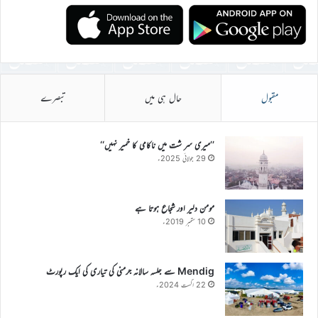
مقبول
حال ہی میں
تبصرے
’’میری سر شت میں ناکامی کا خمیر نہیں‘‘
29 جولائی 2025ء
مومن دلیر اور شجاع ہوتا ہے
10 ستمبر 2019ء
Mendig سے جلسہ سالانہ جرمنی کی تیاری کی ایک رپورٹ
22 اگست 2024ء