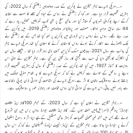
٭…امریکی جریدے ٹائم میگزین نے یوکرین کے صدر وولودیمیر زیلنسکی کو سال 2022ء کی
بہترین شخصیت قرار دیا ہے۔ اور کہا کہ زیلنسکی نے روس کے تباہ کن حملے کا ہمت سے مقابلہ
کرکے اپنے یوکرینی شہریوں کو متاثر کیا اور عالمی سطح پر بھی خوب تعریفیں سمیٹیں۔یاد رہے کہ
44 سالہ سابق مزاحیہ اداکار، مصنف اور پروڈیوسر وولودیمیر زیلنسکی 2019ء میں یوکرین کے
صدر بنے تھے۔ روس نے رواں برس فروری میں یوکرین پر حملہ کیا تھا جس کے بعد زیلنسکی نے
ملک چھوڑنے سے انکار کرتے ہوئے روس کا مقابلہ کرنے کا اعلان کیا تھا۔امریکی جریدے ٹائم
کی جانب سے سال 2021ء میںایلون مسک کو’پرسن آف دی ایئر‘قرار دیا تھا ۔ پچھلے سال ان
کی الیکٹرک کارکمپنی دنیا کی سب سے قیمتی کار ساز کمپنی بن گئی ہے۔ ٹائم میگزین نے اپنی اس
روایت کا آغاز 1927ء میں کیا تھا۔یوکرین کے صدر زیلنسکی کو سال کی بہترین شخصیت قرار
دینے پر ردعمل کے حوالے سے کریملن نے کہا کہ امریکی جریدے کا یہ اقدام مغربی ممالک میں
بڑھتے ہوئے روسوفوبک رجحان کا اثر ہے۔امریکی جریدے کی اشاعت کی ادارتی لائن یورپی رجحانات
سے باہر نہیں جاتی۔اس جریدے کی ادارتی لائن روس مخالف اور بزدلانہ طور پر روسوفوبک ہے۔
٭…ٹائم میگزین نے اعلان کیا ہے کہ سال 2023ء کے ’ٹائم 100گالا اینڈ امپیکٹ
ایوارڈز‘ یروشلم (اسرائیل)میں منعقد ہوں گے۔ گالا اینڈ امپیکٹ ایوارڈ رواں برس میں ہی شروع
ہوئے تھے جس میں آٹھ غیرمعمولی شخصیات کو بہتر عالمی مستقبل کےلیے اپنا اثر و رسوخ استعمال
کرنے پر ایوارڈ دیا جاتا ہے۔ ٹائم میگزین کے ایڈیٹر انچیف ایڈورڈ فلسینتھال نے کہا کہ اس سال
پہلی بار ہم ٹائم 100 ایوارڈ ایسی جگہ پر منعقد کرنے جا رہے ہیں جو فن و ثقافت کا مرکز بن چکا