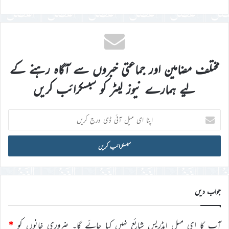
مختلف مضامین اور جماعتی خبروں سے آگاہ رہنے کے
لیے ہمارے نیوز لیٹر کو سبسکرائب کریں
اپنا
ای
میل
آئی
ڈی
درج
کریں
جواب دیں
آپ کا ای میل ایڈریس شائع نہیں کیا جائے گا۔
ضروری خانوں کو
*