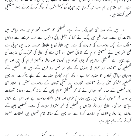
ہے۔ اس مقام پر ہم سب مل کر دنیا میں تبدیلی کی کوششوں کو اجاگر کرتے ہوئے بہتر مستقبل
تعمیر کرسکتے ہیں۔
٭…چین کے صدر شی جن پنگ نے اپنے فلسطینی ہم منصب محمود عباس سے ریاض میں
ملاقات کی ہے۔ صدر شی جن پنگ نے کہا کہ پچھلی پانچ دہائیوں سے زائد عرصے سے دونوں
ممالک نے ایک دوسرے کی حمایت کی ہے۔ بین الاقوامی یا علاقائی صورت حال میں تبدیلی سے
قطع نظر چین نے فلسطینی عوام کے قانونی حقوق اور قومی مفاد کی بحالی کی تحریک کی حمایت کی
ہے۔چین نے فلسطینی مہاجرین کو بڑی تعداد میں کورونا اور دیگر ویکسینز فراہم کی ہیں اور ہم
فلسطین کی معیشت اور عوام کی بہتری کے لیے ہر ممکن مدد کریں گے۔چین اور فلسطین کے
درمیان سیاحتی تعاون کا معاہدہ ہوا ہے ، جبکہ آزاد تجارتی معاہدے کے لیے مذاکرات اور چین
فلسطین مشترکہ کمیٹی برائے معیشت، تجارت اور تکنیکی تعاون کے دوسرے سیشن کا انعقاد بھی
ہوا۔فلسطین کے صدر محمود عباس نے کہا کہ فلسطینی عوام چین کے ساتھ گہرے دوستانہ تعلقات
پر بہت فخر محسوس کرتے ہیں۔چین ہمارا پُرخلوص اور قابل اعتماد دوست ہے اور اس نے ہمیشہ
سیاسی، معاشی، اخلاقی اور دیگر محاذوں پر فلسطین کی غیر مشروط حمایت کی ہے۔ فلسطین چین کے
بیلٹ اینڈ روڈ پراجیکٹ کی حمایت کرتا ہے اور چین کے ساتھ تمام شعبوں میں تعلقات مضبوط
کرنے کے لیے تیار ہے۔
٭…امریکہ نے روسی فوج اور ایران کی مدد کرنے پر چوبیس کمپنیوں پر پابندی لگادی۔ روسی