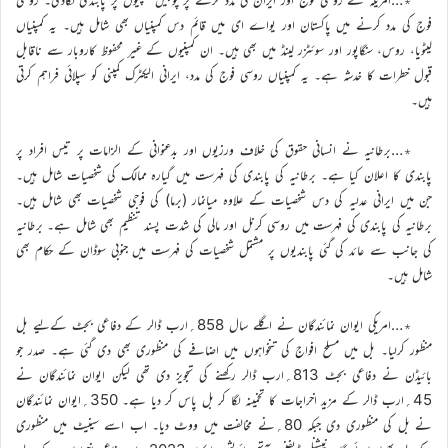
فوج کی مدد کرنے میں پاکستان اور یواے ای میں قائم دس کمپنیاں بھی شامل ہیں۔ یہ کمپنیاں
لیٹویا، روس، سنگاپور اور سوئٹزر لینڈ میں بھی ہیں۔ ان کمپنیوں کے غیر محفوظ کاروبار سے ناقابل
قبول خطرات کا خدشہ ہے۔ یہ کمپنیاں روسی فوج کی مدد، ایرانی الیکٹرک کمپنی کو سپلائی فراہم کرتی
ہیں۔
٭…برطانیہ نے انسانی حقوق کی خلاف ورزیوں اور بدعنوانی کے الزامات پر تیس افراد پر
پابندی کا اعلان کیا ہے۔ برطانیہ کی پابندی کی فہرست میں گیارہ ممالک کی شخصیات شامل ہیں۔
جن میں ایرانی عدلیہ کی دس شخصیات کے علاوہ میانمار (برما) کی فوجی شخصیات بھی شامل ہیں۔
برطانیہ کی پابندی کی فہرست میں روسی کرنل اور مالی کی شدت پسند تنظیم بھی شامل ہے۔ برطانیہ
کی جانب سے عائد کی گئی پابندیوں پر مشتمل شخصیات کی فہرست میں جنوبی سوڈان کے حکام بھی
شامل ہیں۔
٭…امریکی ایوان نمائندگان نے اگلے سال 858؍ارب ڈالر کے دفاعی بجٹ کےلیے بل
منظور کرلیا۔ بل میں مسلح افواج کی تنخواہوں میں اضافے کی منظوری بھی دی گئی ہے۔ صدر جو
بائیڈن نے دفاعی بجٹ 813؍ارب ڈالر رکھنے کی تجویز دی تھی لیکن ایوان نمائندگان نے
45؍ارب ڈالر کے مزید اخراجات کا تخمینہ لگا کر بل پاس کر دیا ہے۔ 350؍ایوان نمائندگان
نے بل کی منظوری دی جبکہ 80؍نے مخالفت میں ووٹ دیا۔ اب اسے سینیٹ میں منظوری