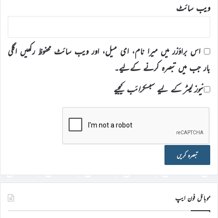
ویب‌ سائٹ
اس براؤزر میں میرا نام، ای میل، اور ویب سائٹ محفوظ رکھیں اگلی
بار جب میں تبصرہ کرنے کےلیے۔
نیوز لیٹر کے لیے سبسکرائب کیجیے
موبائل فون ایپ