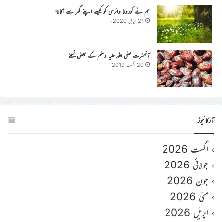
ہم نے کورونا وائرس کو کیسے اپنے گھر سے نکالا؟
21 اپریل 2020ء
آنحضرت صلی اللہ علیہ وسلم کے بعض نسخے
20 اگست 2019ء
آرکائیوز
اگست 2026
جولائی 2026
جون 2026
مئی 2026
اپریل 2026