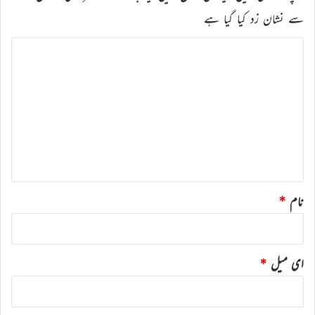
سے نشان زد کیا گیا ہے
ت
ب
ص
ر
ہ
*
نام
*
ای میل
*