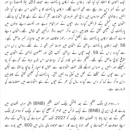
ایک امتحان کا انعقاد کیا گیا تھا۔ برطانیہ کے ارکان پارلیمنٹ نے سیٹ (ایپٹی ٹیوڈ ٹیسٹ) دیا اور
ان کے نمبر دس سالہ بچے سے بھی خراب نکلے۔ ارکان پارلیمنٹ کا یہ امتحان اس لیے لیا گیا تاکہ
انہیں برطانوی تعلیمی اداروں میں رائج غیر ضروری امتحانات ختم کرنے کے لیے قائل کیا جاسکے۔
امتحان میں ممتحن کے فرائض گیارہ سالہ بچوں نے سرانجام دیے اور ٹیسٹ دینے والوں میں
پارلیمنٹ کی تعلیمی کمیٹی کے چیئرمین رابن واکر سمیت دیگر اراکین بھی شامل تھے۔امتحان دینے
والے آدھے ارکان پارلیمنٹ نے انگلش گرامر، رموز اوقاف اور املا میں عامیانہ نمبر حاصل کیے۔
56؍فیصد ارکان پارلیمنٹ ریاضی کے امتحان میں اوسط نمبر بھی نہ لے سکے۔رواں برس دس
سے گیارہ برس کے 59؍فیصد بچوں نے ریاضی، کتب بینی اور مضمون نویسی کے امتحان میں
متوقع نتائج حاصل کیے تھے۔تنظیم نے امید ظاہر کی کہ سیاستدان اس شدید دباؤ کے تجربے کو یاد
رکھیںگے اور انہیں یہ احساس ہوسکے گاکہ سخت امتحانات سے سکول کا معیار تو جانچا جاسکتا ہے لیکن
اس سے بچوں کے سیکھنے کے عمل میں کوئی مدد نہیں ملتی۔ پارلیمنٹ کی تعلیمی کمیٹی کے چیئرمین
رابن واکر نے کہا کہ دس سے گیارہ سال کی عمر کے بچوں کے لیے امتحانات میں اصلاحات کی
ضرورت ہے۔
٭…دوسری جنگ عظیم کے بعد نیشنل بینک آف بیلجیم (BNB) پہلی مرتبہ نقصان میں
جائے گا۔بی این بی (BNB) نے ایک نوٹس میں عوام کو مطلع کیا ہے کہ بینک کو دوسری جنگ
عظیم کے بعد اپنا پہلا بڑا نقصان ہوگا۔ بینک کو 2027ءتک منفی سرمائے کی پوزیشن کے ساتھ
اپنے معاملات کو سنبھالنے پر مجبور ہونا پڑے گا۔ اسے موجودہ مالی سال میں 600؍ملین یورو سے