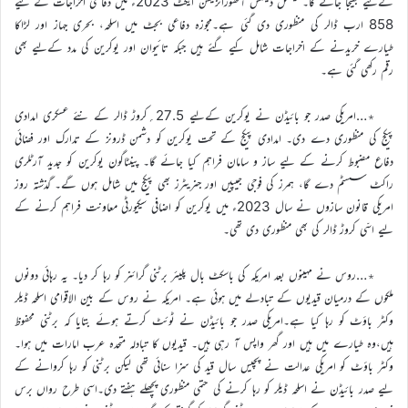
کےلیے بھیجا جائے گا۔ نیشنل ڈیفنس آتھورائزیشن ایکٹ 2023ء میں دفاعی اخراجات کے لیے
858 ارب ڈالر کی منظوری دی گئی ہے۔مجوزہ دفاعی بجٹ میں اسلحہ، بحری جہاز اور لڑاکا
طیارے خریدنے کے اخراجات شامل کیے گئے ہیں جبکہ تائیوان اور یوکرین کی مدد کےلیے بھی
رقم رکھی گئی ہے۔
٭…امریکی صدر جو بائیڈن نے یوکرین کےلیے 27.5؍کروڑ ڈالر کے نئے عسکری امدادی
پیکج کی منظوری دے دی۔ امدادی پیکج کے تحت یوکرین کو دشمن ڈرونز کے تدارک اور فضائی
دفاع مضبوط کرنے کے لیے ساز و سامان فراہم کیا جائے گا۔ پینٹاگون یوکرین کو جدید آرٹلری
راکٹ سسٹم دے گا، ہمرز کی فوجی جیپیں اور جنریٹرز بھی پیکج میں شامل ہوں گے۔ گذشتہ روز
امریکی قانون سازوں نے سال 2023ء میں یوکرین کو اضافی سیکیورٹی معاونت فراہم کرنے کے
لیے اسّی کروڑ ڈالر کی بھی منظوری دی تھی۔
٭…روس نے مہینوں بعد امریکہ کی باسکٹ بال پلیئر برٹنی گرائنر کو رہا کر دیا۔ یہ رہائی دونوں
ملکوں کے درمیان قیدیوں کے تبادلے میں ہوئی ہے۔ امریکہ نے روس کے بین الاقوامی اسلحہ ڈیلر
وکٹر باؤٹ کو رہا کیا ہے۔امریکی صدر جو بائیڈن نے ٹوئٹ کرتے ہوئے بتایا کہ برٹنی محفوظ
ہیں،وہ طیارے میں ہیں اور گھر واپس آ رہی ہیں۔ قیدیوں کا تبادلہ متحدہ عرب امارات میں ہوا۔
وکٹر باؤٹ کو امریکی عدالت نے پچیس سال قید کی سزا سنائی تھی لیکن برٹنی کو رہا کروانے کے
لیے صدر بائیڈن نے اسلحہ ڈیلر کو رہا کرنے کی حتمی منظوری پچھلے ہفتے دی۔اسی طرح رواں برس