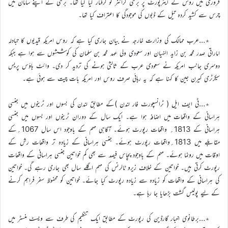
فروری میں روس کے ایئرپورٹ پر برٹنی گرائنر کو گرفتار کیا گیا تھا۔ برٹنی نے اپنے سامان میں
چرس سے کشید کردہ تیل کے ڈبوں کی موجودگی کا اعتراف کیا تھا۔
٭…عرب ممالک کی وزارت خارجہ نے بیان جاری کیا ہے کہ روس امریکہ قیدیوں کا تبادلہ
اماراتی صدر محمد بن زاید النہیان اور سعودی ولی عہد محمد بن سلمان کی کوششوں سے ہوا ہے جبکہ
دوسری جانب امریکہ نے سعودی عرب کے ثالثی ہونے کی تردید کر دی۔ وائٹ ہاؤس پریس
سیکرٹری کیرن جین کا کہنا ہے کہ یہ رہائی صرف روس اور امریکہ بات چیت سے ہوئی ہے۔
٭…ٹی ایف ایل ( ٹرانسپورٹ فار لندن )کے مطابق لندن کی بسوں اور ٹرینوں میں جنسی
ہراسانی کے واقعات میں اضافہ ہوا ہے۔ ایک سال کے دوران ٹرینوں اور بسوں میں جنسی
ہراسانی کے 1813؍ واقعات رپورٹ ہوئے۔ آگاہی مہم کے باوجود اس سال 1067؍کے
مقابلے میں 1813؍واقعات رپورٹ ہوئے۔ جنسی ہراسانی کے زیادہ تر واقعات رش کے
اوقات میں رونما ہوئے۔ مہم کے باوجود پچاس فیصد سے بھی کم خواتین جنسی ہراسانی کے واقعات
رپورٹ کرتی ہیں۔ خواتین کے خلاف زیرو ٹالرنس کی مہم اگلے سال بھی جاری رہے گی۔ خواتین
کی ہراسانی کے واقعات کو زیادہ سے زیادہ رپورٹ کیا جائے۔ خواتین کو محفوظ سفر فراہم کرنے
کے لیے پولیس گشت بڑھایا جا رہا ہے۔
٭…برطانوی اخبار گارڈین کی رپورٹ کے مطابق ایک تنظیم کی طرف سے ویسٹ منسٹر میں