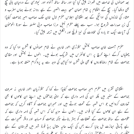
بعد مہمانوں کی خدمت میں ظہرانہ پیش کیا گیا اور ساتھ ساتھ آٹواہ اور نیوجرسی کے درمیان ہاکی میچ
بھی دیکھا گیا۔ میچ کے اختتام پر تمام مہمان مسجد بیت النصیر کے لیے روانہ ہوئے جہاں مغرب و
عشاء کی نمازوں کی ادائیگی کے بعد افتتاحی اجلاس مکرم لال خان ملک صاحب امیر جماعت کینیڈا
کی زیرِ صدرات شروع ہوا۔ سب سے پہلے مکرم نبیل مرزا صاحب مربی سلسلہ نے سورۃ المومنون
کی آیات ایک تا بارہ کی تلاوت کی نیز فرنچ اور انگلش میں ترجمہ پیش کیا۔
مکرم آصف خان صاحب نیشنل سیکرٹری امورِ خارجیہ نے تمام مہمانوں کا شکریہ ادا کیا کہ وہ
چھٹیاں کرکے اپنے خرچ پر اس کانفرس میں شریک ہوئے ہیں۔ انہوں نے نیشنل اور مقامی
جماعت کے تمام رضاکاروں کا بھی دلی شکریہ ادا کیاجن کی وجہ سے یہ پروگرام منعقد ہورہا ہے۔
افتتاحی تقریر میں مکرم امیر صاحب جماعت کینیڈا نے کہا کہ سیکرٹریان امورِ خارجیہ نہ صرف
جماعت کے سفیر ہیں بلکہ ان کی ذمہ داری ہے کہ اپنی جماعتوں میں اپنے ان کاموں کا بھی
تعارف کروائیں جو اس شعبہ کے تحت ہوتے ہیں اور ممبرانِ جماعت کو آگاہ کریں کہ جماعت
کے لیے ان کاموں کے کیا فوائد ہیں۔ انہوں نے مزید کہا کہ اس شعبہ کی ذمہ داری ہے کہ
حکومت کے ساتھ جماعت کے تعلقات کو بہتر بنائے تاکہ جماعت کو مساجد اور دیگر تعمیرات کے
لیے بآسانی اجازت مل جایا کرے جس کی ایک حالیہ مثال بریڈ فورڈ شہر میں قبرستان کے لیے
منظوری ملنا ہے۔ نیزحکومتی نمائندوں کو ہمارے مسائل کا علم ہو تاکہ حسبِ ضرورت ہماری جائز