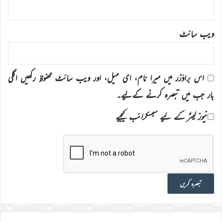
ویب‌ سائٹ
اس براؤزر میں میرا نام، ای میل، اور ویب سائٹ محفوظ رکھیں اگلی
بار جب میں تبصرہ کرنے کےلیے۔
نیوز لیٹر کے لیے سبسکرائب کیجیے