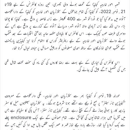
شعبہ امورِ خارجیہ کینیڈا کے تحت ہونے والی تیسری، تین روزہ کانفرنس کے لیے 19تا
21؍نومبر 2022ء کو کینیڈا کی تمام جماعتوں کے سیکرٹریانِ امورِ خارجیہ کو کینیڈا کے دارالحکومت
آٹواہ میں مدعو کیا گیا جو ٹورانٹو شہر سے 400 کلومیٹر سے زائد فاصلہ پر واقع ہے۔ کینیڈا کا چوتھا
بڑا، دس لاکھ سے زائد آبادی والا آٹواہ شہر، دریائے آٹواہ کے کنارے پر واقع ہے جس کے
دوسری طرف صوبہ کیوبک ہے۔ اس کانفرس کا بنیادی مقصد حالیہ جماعتی انتخابات کے بعد منتخب
ہونے والے سیکرٹریان امورِ خارجیہ کے لیے ریفریشر کورس کا اہتمام کرنا نیز کینیڈین پارلیمنٹ
کے منتخب عوامی نمائندگان کے ساتھ احمدی مسلمانوں کو درپیش مسائل پر تبادلہ خیال کرنا تھا۔
اس کانفرس کی تیاری کے لیے بہت سے رضا کاروں کی کئی ماہ کی سخت محنت شامل تھی
جس کی تفصیل آگے پیش کی جائے گی۔
مورخہ 19؍نومبر کو کینیڈا بھر سے سیکرٹریان امورِ خارجیہ، ملکی دارلحکومت کے معروف
’’کینیڈین ٹائر سینٹر‘‘ پر صبح نو بجے سے اکٹھے ہونا شروع ہوگئے۔ یہ سیکرٹریان سینکڑوں میل کا سفر
بذریعہ کار یا ہوائی جہاز طے کرکے پہنچ رہے تھے۔ کینیڈین ٹائر سنٹر، آئس ہاکی کا سٹیڈیم ہے جس
میں تقریباً بیس ہزار تماشائیوں کی گنجائش ہے۔ تمام مہمانوں کے لیے ایک enclosure پہلے
سے بک کروایا گیا تھا۔ ساڑھے بارہ بجے نمازِ ظہر و عصر ایک مختص ہال میں ادا کی گئیں جس کے