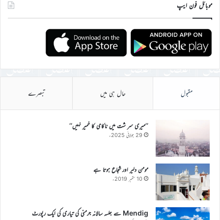
موبائل فون ایپ
مقبول
حال ہی میں
تبصرے
’’میری سر شت میں ناکامی کا خمیر نہیں‘‘
29 جولائی 2025ء
مومن دلیر اور شجاع ہوتا ہے
10 ستمبر 2019ء
Mendig سے جلسہ سالانہ جرمنی کی تیاری کی ایک رپورٹ