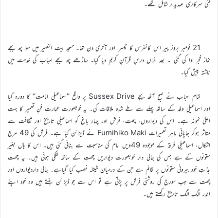
کئی سرکاری عہدیدار شامل تھے۔
21 نومبر بروز پیر اس کانفرس کا تیسرا اور آخری دن تھا۔ مسجد بیت النصیر میں سوا چھ بجے
نماز فجر ادا کی گئی ۔ بعد ازاں درسِ قرآنِ کریم دیا گیا۔ ساڑھے چھ بجے احباب کی خدمت میں
ناشتہ پیش گیا۔
تمام احباب نے صبح آٹھ بجے Sussex Drive پر واقع ’’اسماعیلی امامت‘‘ کا دورہ کیا
اور اسماعیلی وفد کے ساتھ پہلے سے طے شدہ ملاقات کی۔ یہ خوبصورت عمارت فنِ تعمیر کا بہت
اعلیٰ نمونہ ہے۔ اس کی دیواروں، چھت، فرش اور چہار باغ کو اسماعیلی تاریخ اور ثقافت سے
متاثر ہوکر جاپانی ماہرِ تعمیرات Fumihiko Maki نے ڈیزائن کیا ہے۔ فرش کی 49 مربع
اشکال، اسماعیلی فرقہ کے موجودہ 49ویں امام کی مناسبت سے بنائی گئی ہیں۔ اس کا ہال بغیر
ستونوں کے ہے جس کی جالی دار خوبصورت دیواریں چھت کے ساتھ لٹکی ہوئی ہیں۔ یہ چھت
بذاتِ خود بیرونی ستونوں پر قائم ہے جن کے درمیان شیشہ نصب کیا گیاہے۔ جالی داردیواروں اور
چھت سے جب سورج کی روشنی فرش پر پڑتی ہے تو اس سے جو ڈیزائن بنتے ہیں وہ خود اپنے
اندر الگ الگ تاریخ رکھتے ہیں۔