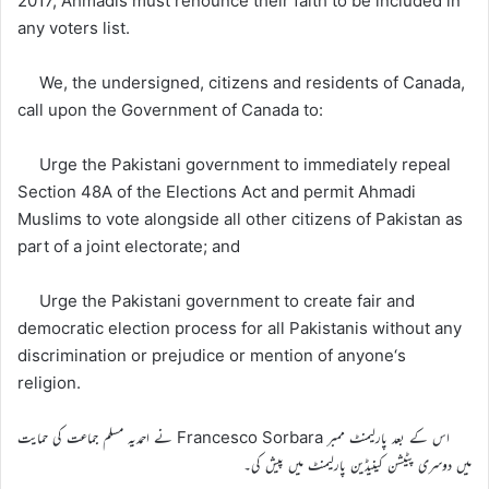
2017, Ahmadis must renounce their faith to be included in
any voters list.
We, the undersigned, citizens and residents of Canada,
call upon the Government of Canada to:
Urge the Pakistani government to immediately repeal
Section 48A of the Elections Act and permit Ahmadi
Muslims to vote alongside all other citizens of Pakistan as
part of a joint electorate; and
Urge the Pakistani government to create fair and
democratic election process for all Pakistanis without any
discrimination or prejudice or mention of anyone‘s
religion.
اس کے بعد پارلیمنٹ ممبر Francesco Sorbara نے احمدیہ مسلم جماعت کی حمایت
میں دوسری پٹیشن کینیڈین پارلیمنٹ میں پیش کی۔