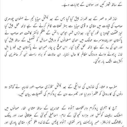
کے ساتھ شیئر کیں اور سوالوں کے جوابات دیے۔
نمازِ ظہر و عصر کے بعد ظہرانہ پیش کیا گیا جس کے بعد نیشنل میڈیا ٹیم نے صفوان چودھری
صاحب کی قیادت میں مقامی و قومی میڈیا سے بہتر تعلقات قائم کرنے کے لیے لائحہ عمل پیش کیا
نیز مختلف تجاویز پر غور کیا گیا۔ بعدازاں شعبہ ہیومن رائٹس کے منتظم ڈاکٹر کاشف احمد صاحب نے
پاکستان اور چنددوسرے ممالک میں احمدی مسلمانوں کو درپیش مسائل کو تفصیل کے ساتھ پیش کیا
اور ان کی مدد کے لیے لائحہ عمل تجویز کیا۔ اس موقع پر چار ممبران نے پاکستان میں خود یا اہلِ
خانہ پرہونے والے دردناک مظالم کا حال سُنایا۔ ان حالات کو براہِ راست سُن کر حاضرین کی
اکثریت اشک بار ہوگئی۔
مغرب و عشاء کی نمازوں کی ادائیگی کے بعد نیشنل سیکرٹری صاحب امورِ خارجیہ نے گذشتہ دو
دنوں کی کارروائی کو مختصراً دہرایا اور تیسرے دن کے پروگرام کی تفصیلات بیان کیں۔
آج کا آخری پروگرام دارلحکومت آٹواہ کے عمائدین کے ساتھ عشائیہ تھا۔ مہمانوں میں
اسلامک ریلیف کونسل اور ہزارہ کمیونٹی کے امام، اسماعیلی کمیونٹی کے علاقائی صدر اور پبلک
ریلیشننگ ڈائریکٹر، ممبر پارلیمنٹ یاسر نقوی، آٹواہ پولیس کےنمائندہ مِلگو نسیم، مقامی پادری اور