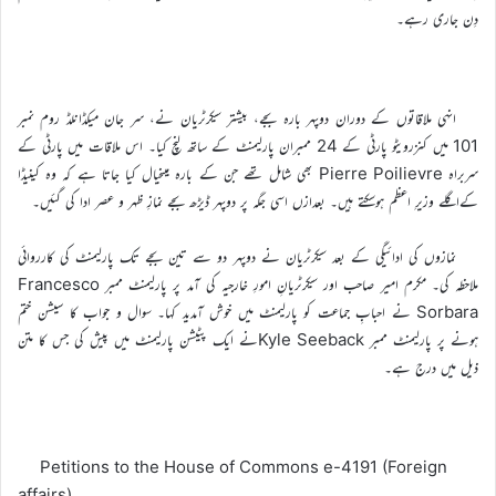
دِن جاری رہے۔
انہی ملاقاتوں کے دوران دوپہر بارہ بجے، بیشتر سیکرٹریان نے، سر جان میکڈانلڈ روم نمبر
101 میں کنزرویٹو پارٹی کے 24 ممبران پارلیمنٹ کے ساتھ لنچ کیا۔ اس ملاقات میں پارٹی کے
سربراہ Pierre Poilievre بھی شامل تھے جن کے بارہ میںخیال کیا جاتا ہے کہ وہ کینیڈا
کےاگلے وزیرِ اعظم ہوسکتے ہیں۔ بعدازں اسی جگہ پر دوپہر ڈیڑھ بجے نمازِ ظہر و عصر ادا کی گئیں۔
نمازوں کی ادائیگی کے بعد سیکرٹریان نے دوپہر دو سے تین بجے تک پارلیمنٹ کی کارروائی
ملاحظہ کی۔ مکرم امیر صاحب اور سیکرٹریانِ امورِ خارجیہ کی آمد پر پارلیمنٹ ممبر Francesco
Sorbara نے احبابِ جماعت کو پارلیمنٹ میں خوش آمدید کہا۔ سوال و جواب کا سیشن ختم
ہونے پر پارلیمنٹ ممبر Kyle Seebackنے ایک پٹیشن پارلیمنٹ میں پیش کی جس کا متن
ذیل میں درج ہے۔
Petitions to the House of Commons e-4191 (Foreign
affairs)