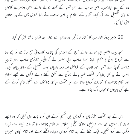
مدد کے لیے تیارہوں۔ امیر صاحب نے اس شعبہ کے تحت ہونے والے بعض دوسرے کاموں
کا بڑی تفصیل سے ذکر کیا۔ تقریر کے اختتام پر امیر صاحب نے دُعا کروائی جس کےبعد عشائیہ
پیش کیا گیا۔
20 نومبر بروز اتوار دن کا آغاز نماز فجر اور درس سے ہوا۔ بعد ازاں ناشتہ پیش کیا گیا۔
مسجد بیت النصیر میں ہونے والے آج کے اجلاس کی باقاعدہ کارروائی صبح ساڑھے نو بجے دُعا
سے شروع ہوئی جو مکرم امتیاز بسرا صاحب مربی سلسلہ نے کروائی۔ سیکرٹری صاحب امورِ خارجیہ
جماعت کینیڈا نے شعبہ امورِ خارجیہ کے فرائض اور ذمہ داریاں بہت تفصیل کے ساتھ بیان کیں۔
انہوں نے یہ بھی بتایا کہ مختلف شعبہ ہائے زندگی سے تعلق رکھنے والے لوگوں سے کیسے اسلام
اور نظامِ جماعت کا تعارف کروایا جاتا ہے نیز مختلف سیاسی جماعتوں سے تعلق قائم کرنے کے
لیے کن چیزوں کا خیال رکھا جاتا ہے۔
اس کے بعد مختلف سیکرٹریان کو گروپس میں تقسیم کرکے ان کو ہدایات دی گئیں کہ وہ ایسے
طریقہ کار سوچیں جن سے جماعتیں مقامی سطح پر اسلام اور نظامِ جماعت کا تعارف زیادہ سے زیادہ
لوگوں سے کروا سکیں۔ ایک گھنٹے کے بعد تمام گروپس دوبارہ اکٹھے ہوئے اور تمام تجاویز ممبران