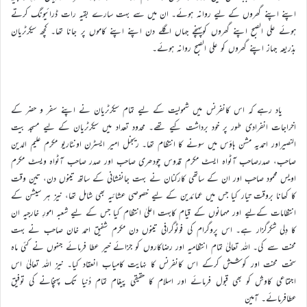
اپنے اپنے گھروں کے لیے روانہ ہوئے۔ ان میں سے بہت سارے بقیہ رات ڈرائیونگ کرتے
ہوئے علی الصبح اپنے گھروں کوپہنچے جہاں اگلے دن اپنے اپنے کاموں پر جانا تھا۔ کچھ سیکرٹریان
بذریعہ جہاز اپنے گھروں کو علی الصبح روانہ ہوئے۔
یاد رہے کہ اس کانفرنس میں شمولیت کے لیے تمام سیکرٹریان نے اپنے سفر و حضر کے
اخراجات انفرادی طور پر خود برداشت کیے تھے۔ محدود تعداد میں سیکرٹریان کے لیے مسجد بیت
النصیراور احمدیہ مشن ہاؤس میں سونے کا انتظام تھا۔ ریجنل امیر ایسٹرن اونٹاریو مکرم علیم الدین
صاحب، صدرصاحب آٹواہ ایسٹ مکرم قدوس چودھری صاحب اور صدر صاحب آٹواہ ویسٹ مکرم
اویس محمود صاحب اور ان کے ساتھی کارکنان نے بہت جانفشانی کے ساتھ تینوں دن، تین وقت
کا کھانا بروقت تیار کیا جس میں عمائدین کے لیے خصوصی عشائیہ بھی شامل تھا، نیز ہر سیشن کے
انتظامات کےلیے اور مہمانوں کے قیام کابہت اعلیٰ انتظام کیا جس کے لیے شعبہ امورِ خارجیہ ان
کا دِلی شکرگزار ہے۔ اس پروگرام کی فوٹوگرافی تینوں دن مکرم شفیق احمد خان صاحب نے بہت
محنت سے کی۔ اللہ تعالیٰ تمام انتظامیہ اور رضاکاروں کو جزائے خیر عطا فرمائے جنہوں نے کئی ماہ
سخت محنت اور کوشش کرکے اس کانفرنس کا نہایت کامیاب انعقاد کیا۔ نیز اللہ تعالیٰ اس
اجتماعی کاوش کو بھی قبول فرمائے اور اسلام کا حقیقی پیغام تمام دُنیا تک پہنچانے کی توفیق
عطافرمائے۔ آمین