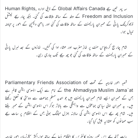
سہ پہر تین بجے Global Affairs Canada کے ذیلی ادارہ Human Rights,
Freedom and Inclusion کے وفد کے ساتھ ملاقات کی گئی۔ جبکہ چار بجے نیشنل
ڈیموکریٹک پارٹی کے ممبرانِ پارلیمنٹ کے ساتھ ملاقات کی گئی اور باہمی دلچسپی کے امور پر تبادلہ
خیال ہوا۔
شام چار بج کر پچاس منٹ پر نمازِ مغرب اور عشاء ادا کی گئیں۔ نمازوں کے بعد لبرل پارٹی
کے ممبرانِ پارلیمنٹ کے ساتھ ملاقات کی گئی جو چھ بجے تک جاری رہی۔
شعبہ امورِ خارجیہ کے تحت Parliamentary Friends Association of
the Ahmadiyya Muslim Jama`at کے نام سے ایک ایسوسی ایشن قائم ہے
جس کے ممبران ایسے تمام ممبرانِ پارلیمنٹ ہیں جو احمدیہ مسلم جماعت سے دوستی کا تعلق رکھتے
ہیں۔ یہ ممبران اپنی سیاسی جماعتوں سے وابستگی سے بالاتر ہوکر اس ایسوسی ایشن کے ممبر بنتے
ہیں۔ شام چھ بجے اس ایسوسی ایشن کی سالانہ جنرل میٹنگ ہوئی جس کے اختتام پر سات بجے
سب مہمانوں کو عشائیہ پیش کیا گیا۔
رات آٹھ بجے اس تین روزہ کانفرس کا اختتام دُعا کے ساتھ ہوا۔اکثر سیکرٹریان امورِ خارجیہ