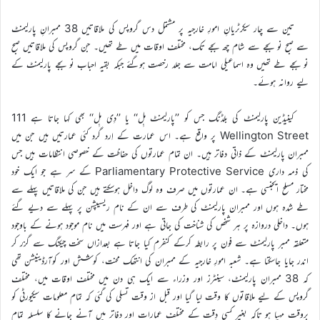
تین سے چار سیکرٹریانِ امورِ خارجیہ پر مشتمل دس گروپس کی ملاقاتیں 38 ممبرانِ پارلیمنٹ
سے صبح نو بجے سے شام چھ بجے تک، مختلف اوقات میں طے تھیں۔ جن گروپس کی ملاقاتیں صبح
نو بجے طے تھیں وہ اسماعیلی امامت سے جلد رخصت ہوگئے جبکہ بقیہ احباب نو بجے پارلیمنٹ کے
لیے روانہ ہوئے۔
کینیڈین پارلیمنٹ کی بلڈنگ جس کو ’’پارلیمنٹ ہِل‘‘ یا ’’دِی ہِل‘‘ بھی کہا جاتا ہے 111
Wellington Street پر واقع ہے۔ اس عمارت کے اِرد گرد کئی عمارتیں ہیں جن میں
ممبران پارلیمنٹ کے ذاتی دفاتر ہیں۔ ان تمام عمارتوں کی حفاظت کے خصوصی انتظامات ہیں جس
کی ذمہ داری Parliamentary Protective Service کے سر ہے جو ایک خود
مختار مسلح ایجنسی ہے۔ ان عمارتوں میں صرف وہ لوگ داخل ہوسکتے ہیں جن کی ملاقاتیں پہلے سے
طے شدہ ہوں اور ممبران پارلیمنٹ کی طرف سے ان کے نام ریسیپشن پر پہلے سے دیے گئے
ہوں۔ داخلی دروازہ پر ہر شخص کی شناخت کی جاتی ہے اور فہرست میں نام موجود ہونے کے باوجود
متعلقہ ممبر پارلیمنٹ سے فون پر رابطہ کرکے کنفرم کیا جاتا ہے بعدازاں سخت چیکنگ سے گزر کر
اندر جایا جاسکتا ہے۔ شعبہ امورِ خارجیہ کے ممبران کی انتھک محنت، کوشش اور کوآرڈینیشن تھی
کہ 38 ممبران پارلیمنٹ، سینٹرز اور وزراء سے ایک ہی دن میں مختلف اوقات میں، مختلف
گروپس کے لیے ملاقاتوں کا وقت لیا گیا اور قبل از وقت تسلی کی گئی کہ تمام معلومات سیکیورٹی کو
بروقت مہیا ہو تاکہ بغیر کسی دِقت کے مختلف عمارات اور دفاتر میں آنے جانے کا سلسلہ تمام