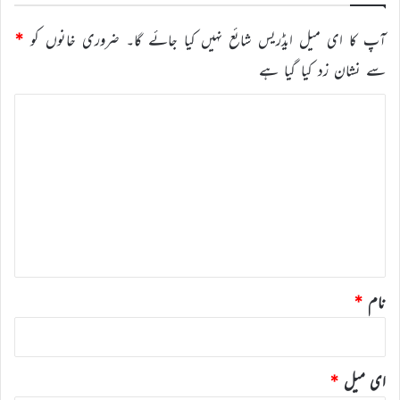
آپ کا ای میل ایڈریس شائع نہیں کیا جائے گا۔
ضروری خانوں کو
*
سے نشان زد کیا گیا ہے
ت
ب
ص
ر
ہ
*
نام
*
ای میل
*