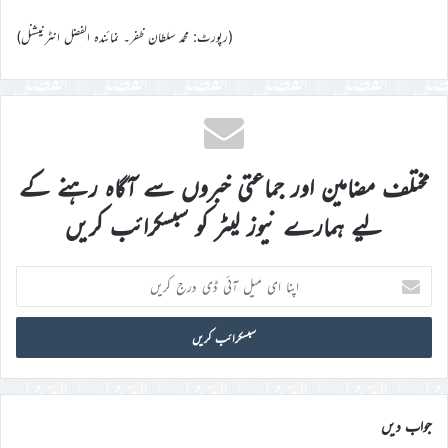
(رپورٹ: محمد سلطان ظفر۔ نمائندہ الفضل انٹرنیشنل)
مختلف مضامین اور جماعتی خبروں سے آگاہ رہنے کے
لیے ہمارے نیوز لیٹر کو سبسکرائب کریں
اپنا
ای
میل
آئی
ڈی
درج
کریں
جواب دیں