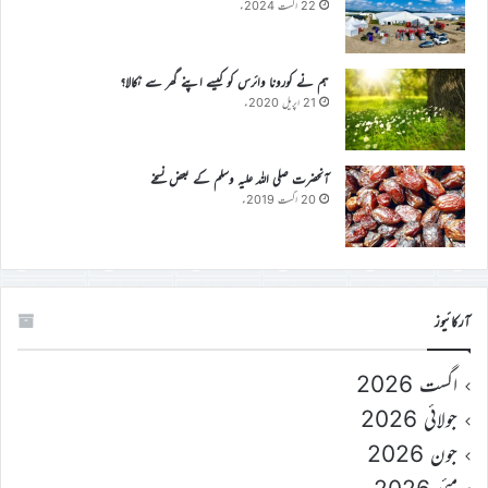
22 اگست 2024ء
ہم نے کورونا وائرس کو کیسے اپنے گھر سے نکالا؟
21 اپریل 2020ء
آنحضرت صلی اللہ علیہ وسلم کے بعض نسخے
20 اگست 2019ء
آرکائیوز
اگست 2026
جولائی 2026
جون 2026