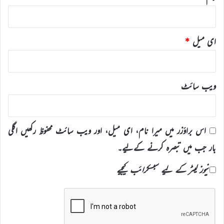
ای میل
*
ویب‌ سائٹ
اس براؤزر میں میرا نام، ای میل، اور ویب سائٹ محفوظ رکھیں اگلی
بار جب میں تبصرہ کرنے کےلیے۔
نیوز لیٹر کے لیے سبسکرائب کیجیے