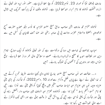
عارف (واقفۂ نو) کو مورخہ 23؍نومبر2022ء کو بیٹا عطا فرمایاہے۔ حضور انور ایدہ اللہ تعالیٰ نے
ازراہِ شفقت نومولود کا نام ’ابرار احمد‘عطا فرمایا ہے۔ نومولود وقف نو کی بابرکت تحریک میں شامل
ہے۔
نومولود مکرم محمد عارف بشیر صاحب سابق مبلغ سلسلہ تنزانیہ کا نواسہ جبکہ صحابیہ حضرت مسیح
موعودعلیہ الصلوٰۃ والسلام محترمہ دولت بی بی صاحبہ رضی اللہ عنہا آف قادیان کی نسل میں سے
ہے۔
احبابِ جماعت کی خدمت میں دعا کی درخواست ہے کہ اللہ تعالیٰ نومولود کو نیک،صالح، خادم
دین اور خلافت احمدیہ کا مطیع و فرمانبرداربنائے، صحت و سلامتی والی عمر دراز عطا فرمائے، نافع
الناس وجود اور والدین کی آنکھوں کی ٹھنڈک بنائے۔ آمین
٭… حفاظت احمد نوید صاحب مبلغ سلسلہ جارج ٹاؤن،دی گیمبیا ویسٹ افریقہ تحریر کرتے ہیں
کہ خدا تعالیٰ نے اپنے بےپایاں فضل وکرم سےمورخہ 10؍دسمبر2022ء کو خاکسار کی بڑی بیٹی
عزیزہ وجیہہ نوید اہلیہ عزیزم عبد الباسط صاحب مقیم پیس ویلیج کینیڈا کو پہلی بیٹی سے نوازا ہے۔ بچی
کا نام ’’امۃ المنعم باسط ‘‘ تجویز ہوا ہے۔ نومولودہ محترم عبد الرؤف شاہد صاحب دار الفضل ربوہ کی
پوتی اور خاکسار کی پہلی نواسی ہے۔بچی کی پیدائش قبل از وقت ہوئی ہے اور ابھی تک ڈاکٹرز نے
اسے اپنی نگہداشت میں رکھا ہوا ہے۔