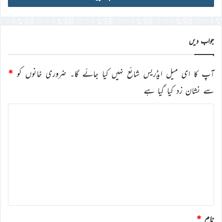
ڈی
درج
کریں
جواب دیں
آپ کا ای میل ایڈریس شائع نہیں کیا جائے گا۔
ضروری خانوں کو
*
سے نشان زد کیا گیا ہے
ت
ب
ص
ر
ہ
*
نام
*