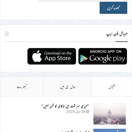
موبائل فون ایپ
مقبول
حال ہی میں
تبصرے
’’میری سر شت میں ناکامی کا خمیر نہیں‘‘
29 جولائی 2025ء