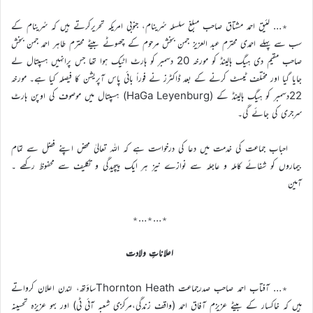
٭… لئیق احمد مشتاق صاحب مبلغ سلسلہ سُرینام، جنوبی امریکہ تحریرکرتے ہیں کہ سُرینام کے
سب سے پہلے احمدی محترم عبد العزیز جمن بخش مرحوم کے چھوٹے بیٹے محترم طاہر احمد جمن بخش
صاحب مقیم دی ہیگ ہالینڈ کو مورخہ 20 دسمبر کو ہارٹ اٹیک ہوا تھا جس پرانہیں ہسپتال لے
جایا گیا اور مختلف ٹیسٹ کرنے کے بعد ڈاکٹرز نے فوراً بائی پاس آپریشن کا فیصلہ کیا ہے۔ مورخہ
22دسمبر کو ہیگ ہالینڈ کے (HaGa Leyenburg) ہسپتال میں موصوف کی اوپن ہارٹ
سرجری کی جائے گی۔
احباب جماعت کی خدمت میں دعا کی درخواست ہے کہ اللہ تعالیٰ محض اپنے فضل سے تمام
بیماروں کو شفائے کاملہ و عاجلہ سے نوازے نیز ہر ایک پیچیدگی و تکلیف سے محفوظ رکھے ۔
آمین
٭…٭…٭
اعلاناتِ ولادت
٭… آفتاب احمد صاحب صدرجماعت Thornton Heathساؤتھ، لندن اعلان کرواتے
ہیں کہ خاکسار کے بیٹے عزیزم آفاق احمد (واقف زندگی،مرکزی شعبہ آئی ٹی) اور بہو عزیزہ تحسینہ