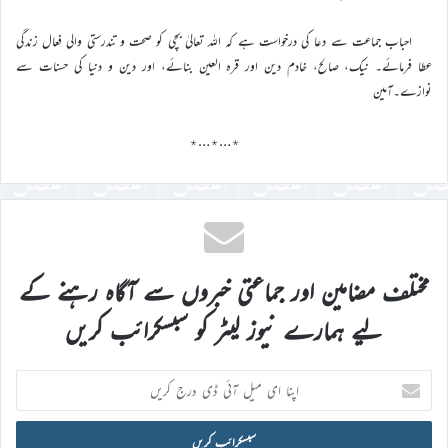
احباب جماعت سے دعا کی درخواست ہے کہ اللہ تعالیٰ بچی کو صحت و تندرستی والی فعال زندگی
عطا فرمائے۔ نیک، صالح، خادم دین اور قرہ العین بنائے، اور دین و دنیا کی حسنات سے
نوازے۔آمین
٭…٭…٭
مختلف مضامین اور جماعتی خبروں سے آگاہ رہنے کے
لیے ہمارے نیوز لیٹر کو سبسکرائب کریں
اپنا
ای
میل
آئی