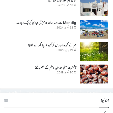
مومن دلیر اور شجاع ہوتا ہے
10 ستمبر 2019ء
Mendig سے جلسہ سالانہ جرمنی کی تیاری کی ایک رپورٹ
22 اگست 2024ء
ہم نے کورونا وائرس کو کیسے اپنے گھر سے نکالا؟
21 اپریل 2020ء
آنحضرت صلی اللہ علیہ وسلم کے بعض نسخے
20 اگست 2019ء
آرکائیوز