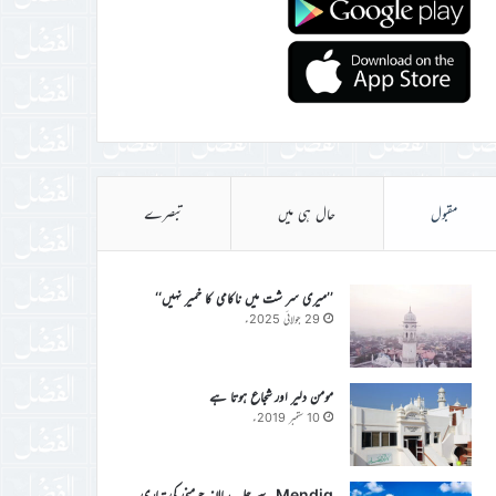
مقبول
حال ہی میں
تبصرے
’’میری سر شت میں ناکامی کا خمیر نہیں‘‘
29 جولائی 2025ء
مومن دلیر اور شجاع ہوتا ہے
10 ستمبر 2019ء
Mendig سے جلسہ سالانہ جرمنی کی تیاری