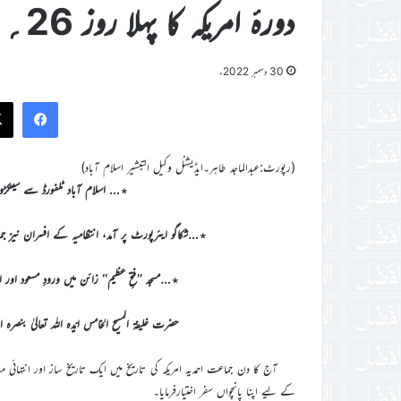
دورۂ امریکہ کا پہلا روز 26؍ ستمبر 2022ء بروز سوموار
30 دسمبر 2022ء
ook
(رپورٹ:عبدالماجد طاہر۔ایڈیشنل وکیل التبشیر اسلام آباد)
٭… اسلام آباد ٹلفورڈ سے سینکڑو
٭…شکاگو ایئرپورٹ پر آمد، انتظامیہ کے افسران نیز جم
٭…مسجد ’’فتحِ عظیم‘‘ زائن میں ورودِ مسعود او
حضرت خلیفۃ المسیح الخامس ایّدہ اللہ تعالیٰ بنص
آج کا دن جماعت احمدیہ امریکہ کی تاریخ میں ایک تاریخ ساز اور انتہائی مب
کے لیے اپنا پانچواں سفر اختیارفرمایا۔