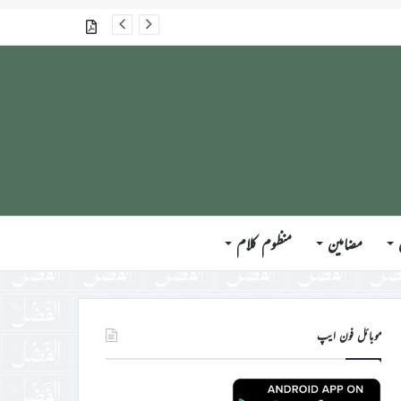
جلسہ سالانہ برطانیہ ۲۰۲۶ء کے موقع پر حضورِ انور ایّدہ الله تعالیٰ بنصرہ العزیز کی مختلف ممالک کے وفود، مہمانان ، نَو مبائعین اور نمائندگان سے ملاقاتوں اور بصیرت افروز راہنمائی کا مختصر اجمالی خاکہ
گذشتہ شمارے
مضامین
منظوم کلام
موبائل فون ایپ