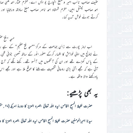
حنیف صاحب نائب امیر و مبلغ انچارج یو ایس اے، مکرم مختار احمد ملہی صاح
احمد صاحب نیشنل امین، مکرم شمشاد احمد ناصر صاحب مبلغ ساؤتھ ورجینیا اور مکر
کرتے ہوئے خوش آمدید کہا۔
مسجد ’’فتح ع
نے لاؤنج میں اپنی خواہش کا اظہار کرکے حضور انور کے ساتھ تصویر بنوائی تھی
کے پاس کھڑے تھے اور ان کی آنکھوں میں آنسو تھے۔ کہنے لگے کہ آج می
آئی ہے کہ مجھے اتنی بڑی روحانی شخصیت سے ملنے کا موقع ملا ہے اور مجھے 
یادرکھنے والا واقعہ ہے۔
یہ بھی پڑھیے:
حضرت خلیفۃ المسیح الخامس ایدہ اللہ تعالیٰ بنصرہ العزیز کا دورۂ امریکہ(۲۷؍ستمبر۲۰۲۲ء بروز منگل)
سیدنا امیرالمومنین حضرت خلیفۃ المسیح الخامس ایدہ اللہ تعالیٰ بنصرہ العزیز کا دورۂ امریکہ(۲۸؍ستمبر