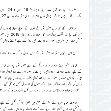
گئے اور 16؍ جون تا 3؍ جولائی وہاں قیام کیا۔ اسی سفر کے دوران 27؍ جون2012ءکو حضور انور نے کیپیٹل ہل میں اپنا تاریخ ساز خطاب فرمایا تھا۔
مشتمل تھا۔ اس سفر میں حضور انور دو سے تین روز کے لیے گوئٹے مالابھ
آج اس پانچویں سفر اور حضور انور کے اس انتہائی مبارک دورہ کا آغاز
26؍ ستمبر بروز سوموار امریکہ روانگی کے لیے حضور انور ایدہ اللہ تعا
کے لیے احباب جماعت مردوخواتین جمع تھے۔ حضور انور نے دعا کروائی اور اپنا 
بج کر پینتالیس منٹ پر حضور انور ایدہ اللہ تعالیٰ ہیتھرو ایئرپورٹ پر پہنچ
سامان کی بکنگ اور بورڈنگ کارڈز کے حصول کی کارروائی مکمل ہو چکی تھی۔ ای
، مکرم صاحبزادہ مرزاوقاص احمد صاحب نائب صدرمجلس انصاراللہ یوکے اور مکرم م
جماعت احمدیہ امریکہ نے سفر کے تعلق میں بعض امور کی تکمیل کے لیے دو ا
پر مشتمل وفد لندن بھجوایا تھا۔ امریکہ سے آنے والے یہ دونوں احباب بھی 