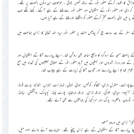
بن سیپیورانے بھی اپنی خواہش کا اظہار کرکے حضور انور کے ساتھ تصویر بنوائی ۔ موصوف ان دنوں رخصت پر تھے۔
خ کر دی اور حضور انور کے استقبال اور حضور انور سے ملنے کے لیے آگئے۔ کہنے لگے جب
ے سفر کے بعد سات بج کر چالیس منٹ پر حضور انور ایدہ اللہ تعالیٰ کا زائن جماعت میں
 کے باعث مسجد کے اردگرد کا وسیع احاطہ بھی روشن تھا۔ اپنے پیارے آقا کے استقبال اور
ے دور دراز شہروں اور بستیوں میں آباد حضور انور کے عشاق سینکڑوں کی تعداد میں صبح
ہجوم تھا جو اپنے پیارے اور محبوب آقا کی زیارت کے لیے بیتاب تھا۔
ےپوائنٹ، سنٹرل جرسی، شکاگو، کولمبس، ہوائی، ڈیٹن، ڈیٹرائٹ، ڈلاس، اٹلانٹا، ہارٹ فورڈ،
آئیووا، میامی، ملواکی، نارتھ جرسی، نارتھ ورجینیا، پورٹ لینڈ، نیویارک، واشنگٹن، رچمنڈ،
ینیا، توسان، ولنگبرو، یارک اور سراکیوز کی جماعتوں سے بھی آئے تھے۔
ظیم‘‘ زائن میں ورودِ مسعود
پھر بعض جماعتوں سے احباب بڑے لمبے اور طویل سفر طےکرکے اپنے پیارے آقا کے استقبال کے لیے زائن پہنچے تھے۔ الاباماسے آنے والے ۷۸۲ میل،