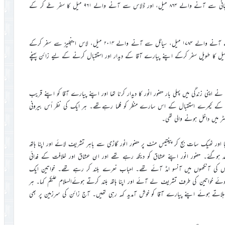
شارکٹ سے آنے والے ۸۱۳ میل، بروکلین سے آنے والے ۸۳۹ میل، البانی سے آنے والے ۸۶۴ میل، اور ڈلاس سے آنے والے ۹۶۱ میل کا سفر طے کر کے
اسی طرح لاس ویگاس سے آنے والے احباب ۱۷۷۸ میل ، توسان سے آنے والے ۱۷۸۴ میل، سیاٹل سے آنے والے ۲۰۱۴ میل، لاس اینجلیز سے سفر کرکے
ے والے ۲۰۱۶ میل اور سیکرامنٹو کی جماعت سے آنے والے احباب ۲۰۷۲ میل کا طویل سفر کرکے اپنے پیارے آقا کے دیدار اور استقبال کرنے کے لیے زائن پہنچے
اپنی زندگی میں پہلی بار حضور انور کا دیدار کرنا تھا اور اپنے پیارے آقا کو اپنے قریب
 اے کے کیمرے استقبال کے اس سارے منظر کو فلما رہےتھے۔ ہر ایک کی نظر اُس بیرونی
ٹر میں داخل ہونے والی تھی۔
پہنچا اور ٹھیک سات بج کر پینتیس منٹ پر حضور انور گاڑی سے باہر تشریف لائے اور اپنا ہاتھ
ند ہوگئے۔ حضور انور اپنے عشاق کو دیکھ رہے تھے اور ان عشاق اور خلافت کے فدائی
ہتوں کی آنکھوں میں آنسو امڈ آئے تھے۔ احباب نعرے بلند کر رہے تھے۔ خواتین ایک
خواتین کی طرف تشریف لے آئے اور اپنا ہاتھ بلند کرتے ہوئےالسلام علیکم کہا۔ ہر
 ہلاتے ہوئے اپنے پیارے آقا کو خوش آمدید کہہ رہی تھیں۔ آج زائن کی سرزمین پر بھی