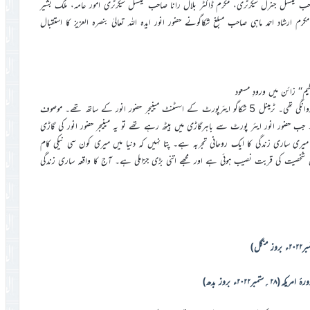
ب نیشنل جنرل سیکرٹری، مکرم ڈاکٹر بلال رانا صاحب نیشنل سیکرٹری امور عامہ، ملک بشیر
م ارشاد احمد ماہی صاحب مبلغ شکاگونے حضور انور ایدہ اللہ تعالیٰ بنصرہ العزیز کا استقبال
ظیم‘‘ زائن میں ورودِ مسعود
اب ایئر پورٹ سے زائن جماعت کے مرکز ’’مسجد فتح عظیم‘‘ کے لیے روانگی تھی۔ ٹرمینل 5 شکاگو ایئرپورٹ کے اسسٹنٹ مینیجر حضور انور کے ساتھ تھے۔ موصوف
۔ جب حضور انور ایئر پورٹ سے باہرگاڑی میں بیٹھ رہے تھے تو یہ مینیجر حضور انور کی گاڑی
ری ساری زندگی کا ایک روحانی تجربہ ہے۔ پتا نہیں کہ دنیا میں میری کون سی نیکی کام
اس شخصیت کی قربت نصیب ہوئی ہے اور مجھے اتنی بڑی جزاملی ہے۔ آج کا واقعہ ساری زندگی
۲۰۲۲ء بروز بدھ)