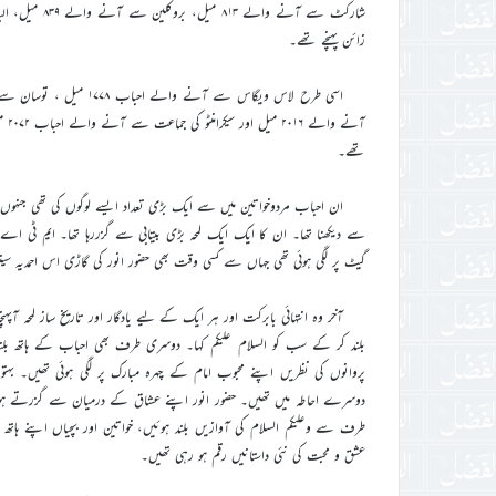
زائن پہنچے تھے۔
آن
تھے۔
ان احباب مردوخواتین میں سے ایک بڑی تعداد ایسے لوگوں کی تھی جنہوں نے 
سے دیکھنا تھا۔ ان کا ایک ایک لمحہ بڑی بیتابی سے گزررہا تھا۔ ایم ٹی
گیٹ پر لگی ہوئی تھی جہاں سے کسی وقت بھی حضور انور کی گاڑی اس احمدیہ سین
آخر وہ انتہائی بابرکت اور ہر ایک کے لیے یادگار اور تاریخ ساز لمحہ آ
بلند کر کے سب کو السلام علیکم کہا۔ دوسری طرف بھی احباب کے ہاتھ بل
پروانوں کی نظریں اپنے محبوب امام کے چہرہ مبارک پر لگی ہوئی تھیں۔ ب
دوسرے احاطہ میں تھیں۔ حضور انور اپنے عشاق کے درمیان سے گزرتے ہوئے 
طرف سے وعلیکم السلام کی آوازیں بلند ہوئیں، خواتین اور بچیاں اپنے ہاتھ
عشق و محبت کی نئی داستانیں رقم ہو رہی تھیں۔