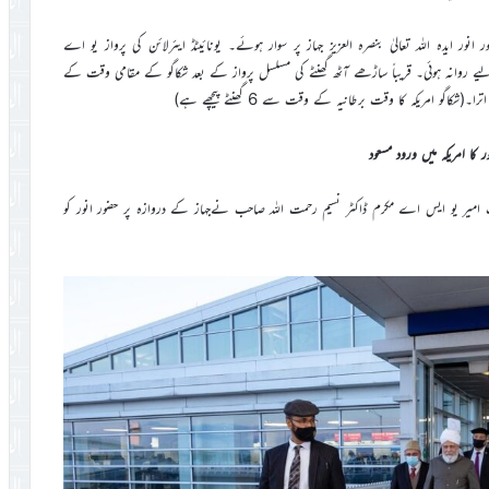
ر ایدہ اللہ تعالیٰ بنصرہ العزیز جہاز پر سوار ہوئے۔ یونائیٹڈ ایئرلائن کی پرواز یو اے
 لیے روانہ ہوئی۔ قریباً ساڑھے آٹھ گھنٹے کی مسلسل پرواز کے بعد شکاگو کے مقامی وقت کے
گو امریکہ کا وقت برطانیہ کے وقت سے 6 گھنٹے پیچھے ہے)
ور کا امریکہ میں ورود مسعود
امیر یو ایس اے مکرم ڈاکٹر نسیم رحمت اللہ صاحب نےجہاز کے دروازہ پر حضور انور کو