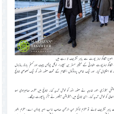
صرہ العزیز شکاگو ایئر پورٹ سے باہر تشریف لا رہے ہیں
جر مسٹر کرس سانچیز، شکاگو ایئرپورٹ اتھارٹی کے مینیجر مسٹر بن سیپیورا، لوکل پولیس چیف اور کسٹم بارڈر پٹرول
ور کا استقبال کیا۔ اور ایک خاص پروٹوکول انتظام کے تحت حضور انور کو ایک خصوصی لاؤنج
نل سیکرٹری امور خارجیہ نے حضور انور کو خوش آمدید کہا۔ لاؤنج میں مکرمہ صاحبزادی امۃ
عالی کو خوش آمدید کہا۔ اسی لاؤنج میں امیگریشن آفیسر نے آکر پاسپورٹ دیکھے۔
رٹ سے باہر تشریف لائے تو مکرم ڈاکٹر حمید الرحمٰن صاحب نائب امیر یوایس اے، مکرم اظہر