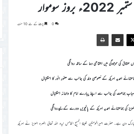
0
پڑھنے کے لئے 10 منٹ
Print
Share via Email
Faceb
X
ں عشاق کی موجودگی میں اجتماعی دعا کے ساتھ روانگی
اعتہائے احمدیہ امریکہ کے خصوصی وفد کی جانب سے حضورِ انور کا استقبال
ر احبابِ جماعت کی جانب سے اپنے پیارے امام کا والہانہ استقبال
رہ العزیز کی جماعتہائے احمدیہ امریکہ کے پانچویں دورے کےلیےروانگی
ارک دن ہے۔ حضرت امیرالمومنین خلیفۃ المسیح الخامس ایدہ اللہ تعالیٰ بنصرہ العزیز نے امریکہ