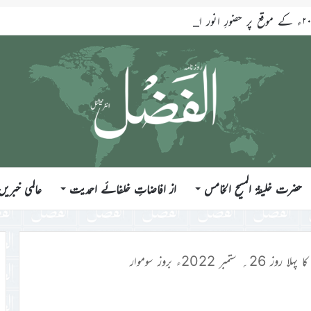
حضرت خلیفۃ المسیح الخامس
از افاضاتِ خلفائے احمدیت
عالمی خبریں
26؍ ستمبر 2022ء بروز سوموار