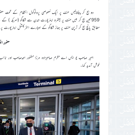
دو بج کر پینتالیس منٹ پر ایک خصوصی پروٹوکول انتظام کے تحت حضور انو
959تین بج کر بیس منٹ پر ہیتھرو ایئرپورٹ لندن سے شکاگو (امریکہ ) کے
مطابق پانچ بج کر ترپن منٹ پر جہاز شکاگو کے اوہارے انٹرنیشنل ایئرپورٹ پر اترا۔(شکا
حضورِ ان
امیر صاحب یو ایس اے مکرم صاحبزادہ مرزا مغفور احمدصاحب اور نائب 
خوش آمدید کہا۔