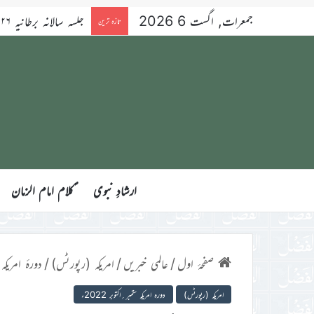
جمعرات, اگست 6 2026
تازہ ترین
ارشادِ نبوی
ؑکلام امام الزمان
صفحۂ اول
/
عالمی خبریں
/
امریکہ (رپورٹس)
/
دورۂ امریکہ کا پہلا روز 
امریکہ (رپورٹس)
دورہ امریکہ ستمبر؍اکتوبر 2022ء