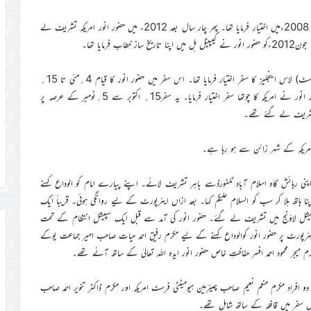
حضور انور ایدہ اللہ تعالیٰ نے امریکہ کا پہلا سفر 16؍ جون تا 24؍ جون 2008ءمیں اختیار فرمایا تھا۔ پھر چار سال بعد 2012ء میں حضور انور امریکہ تشریف لے
بعد ازاں اگلے ہی سال حضور انور نے امریکہ کے مغربی علاقہ (ویسٹ کوسٹ) لاس اینجلیز کا سفر اختیار فرمایا تھا۔ اس سفر میں حضور انور کا قیام 4؍مئی تا 15؍
مئی تک رہا اور مختلف پروگراموں کا انعقاد ہوا۔ پھر سال 2018ء میں حضور انور نے امریکہ کا چوتھا سفر اختیار فرمایا۔ یہ سفر15؍ اکتوبر سے 5؍نومبر کے عرصہ پر
ی تشریف لے گئے تھے۔
 امریکہ کے شہر زائن سے ہو رہا ہے۔
لیٰ اپنی رہائش گاہ اسلام آباد ٹلفورڈسے باہر تشریف لائے۔ اپنے پیارے امام کو الوداع کہنے
ہاتھ ہلا کر سب کو السلام علیکم کہا۔ بعد ازاں ایئرپورٹ کے لیے روانگی ہوئی۔ قریباً ایک
ے اور سپیشل لاؤنج میں تشریف لے گئے۔ حضور انور کی آمد سے قبل ایک سپیشل انتظام کے تحت
ئرپورٹ پر حضور انور کوالوداع کہنے کے لیے مکرم رفیق احمد حیات صاحب امیر جماعت یوکے
یجر محمود احمد افسر حفاظتِ خاص حضور انور ایدہ اللہ تعالیٰ کے ساتھ آئے تھے۔
فراد مکرم منعم نعیم صاحب چیئرمین ہیومینٹی فرسٹ امریکہ اور مکرم ڈاکٹر تنویر احمد صاحب
اس سفر میں قافلہ کے ساتھ شامل تھے۔