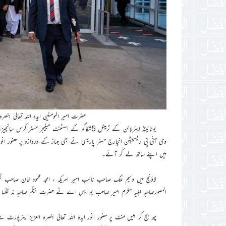
حضرت امیر المومنین ایدہ اللہ تعالیٰ بن
یونائیٹڈ ایئرلائن کے ٹرمینل 5شکاگو کے اسسٹنٹ مینی
وی آئی پی ریسیپشن انچارج مسٹر پاریسی نے بھی جہاز کے دروازہ پر حضور ان
میں اپنے ساتھ لے کر آئے۔
لاؤنج میں وسیم ملک صاحب نائب امیر امریکہ ، امجد محمود خان صاحب نیش
المصورصاحبہ اہلیہ مکرم امیر صاحب یو ایس اے نے حضرت بیگم صاحبہ مدّ ظلّہا ال
چھ بج کر بیس منٹ پر حضور انور ایدہ اللہ تعالیٰ بنصرہ العزیز ایئرپو