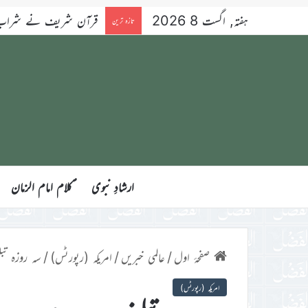
ہفتہ, اگست 8 2026
قرآن شریف نے شراب کو 
تازہ ترین
ارشادِ نبوی
ؑکلام امام الزمان
صفحۂ اول
/
عالمی خبریں
/
امریکہ (رپورٹس)
/
سہ روزہ تبلیغی دورہis
امریکہ (رپورٹس)