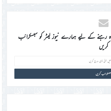
اہ رہنے کے لیے ہمارے نیوز لیٹر کو سبسکرائب
کریں