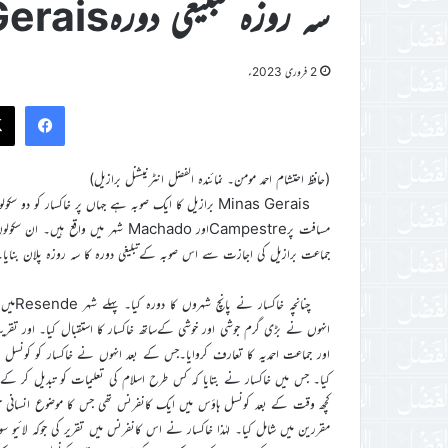
سہ روزہ تبلیغی دورہMinas Gerais برازیل
2 فروری 2023ء
ook
(حافظ احتشام احمد مومن۔ نمائندہ الفضل انٹرنیشنل برازیل)
مسافت پرCampestreاور Machado شہر 
جماعت برازیل کی اجازت سے اس صوبہ کےتبلیغی دورہ کا سہ روزہ پلان بنایا۔ ن
اور جماعت احمدیہ کا تعارف کروایا۔جس کے بعد انہوں نے خاکسار کو کونسل 
کیا۔ جس میں خاکسار نے بتایا کہ کس طرح اسلام کی تعلیمات کو تبدیل کر 
کچھ وقت کے بعد کونسل ہاؤس میں ایک کانفرنس تھی جس کا موضوع انسانی حق
مقررین میں شامل کیا۔ لہٰذا خاکسار نے اس کانفرنس میں تقریر کی جوکہ لائیو سو