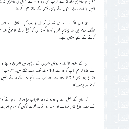
انہیں جوابات دیے۔ بچوں نے بڑی دلچسپی کے ساتھ لیکچرز کو سنا۔
میٹنگ روم میں بلا لیاچنانچہ تقریباً آدھا گھنٹہ ان کو تبلیغ کرنے کا موقع ملا
کرنے کے لیے کوشاں ہے۔
اس کے علاوہ خاکسار کو دونوں شہروں کے ریڈیوز میں انٹر ویو دینے کا 
انٹرویو ہوا۔ جس کو 50 ہزار سے زائد افراد نے لائیو سُنا۔ خ
کو ضرور پڑھوں گا۔
اللہ تعالیٰ کے فضل سے یہ دورہ نہایت کامیاب رہااور خدا تعالیٰ نے 
کے نیک نتائج ظاہر فرمائے اور سعید اور نیک فطرت لوگوں کو اسلام احمدیت