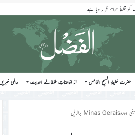
قطعاً حرام قرار دیا ہے
حضرت خلیفۃ المسیح الخامس
از افاضاتِ خلفائے احمدیت
عالمی خبریں
Minas Gera برازیل