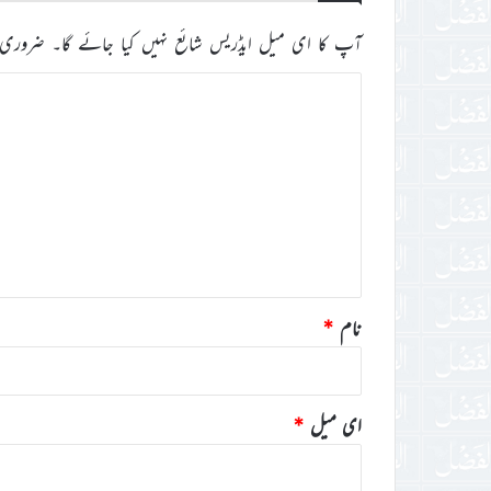
آپ کا ای میل ایڈریس شائع نہیں کیا جائے گا۔
ضروری 
ت
ب
ص
ر
ہ
*
نام
*
ای میل
*