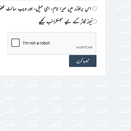
اس براؤزر میں میرا نام، ای میل، اور ویب سائٹ محف
نیوز لیٹر کے لیے سبسکرائب کیجیے