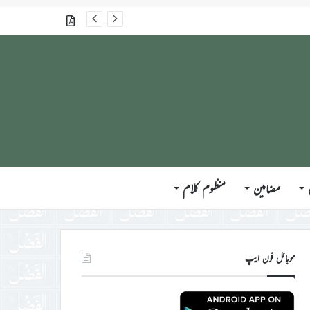
گذشتہ شمارے
مضامین
منظوم کلام
موبائل فون ایپ