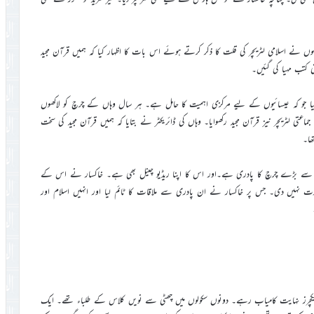
نہوں نے اسلامی لٹریچر کی قلت کا ذکر کرتے ہوئے اس بات کا اظہار کیا کہ ہمیں قرآن مجید
 کتب مہیا کی گئیں۔
ملحق ایک اور شہرAparecida کا بھی دورہ کیا جو کہ عیسائیوں کے لیے مرکزی اہمیت کا حامل ہے۔ ہر سال وہاں کے چرچ کو لاکھوں
 لٹریچر نیز قرآن مجید رکھوایا۔ وہاں کی ڈائریکٹر نے بتایا کہ ہمیں قرآن مجید کی سخت
ھا۔
سے بڑے چرچ کا پادری ہے۔اور اس کا اپنا ریڈیو چینل بھی ہے۔ خاکسار نے اس کے
زت نہیں دی۔ جس پر خاکسار نے ان پادری سے ملاقات کا ٹائم لیا اور انہیں اسلام اور
وں لیکچرز نہایت کامیاب رہے۔ دونوں سکولوں میں چھٹی سے نویں کلاس کے طلباء تھے۔ ایک