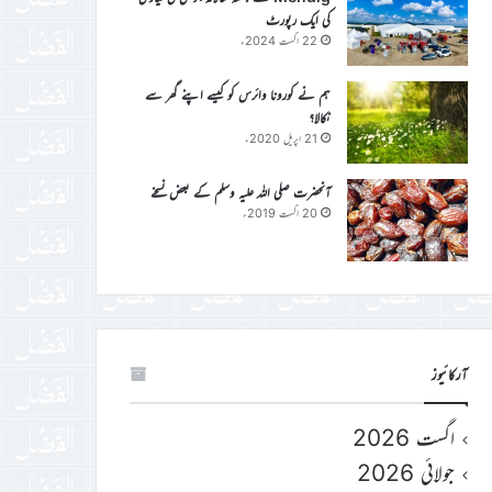
کی ایک رپورٹ
22 اگست 2024ء
ہم نے کورونا وائرس کو کیسے اپنے گھر سے
نکالا؟
21 اپریل 2020ء
آنحضرت صلی اللہ علیہ وسلم کے بعض نسخے
20 اگست 2019ء
آرکائیوز
اگست 2026
جولائی 2026