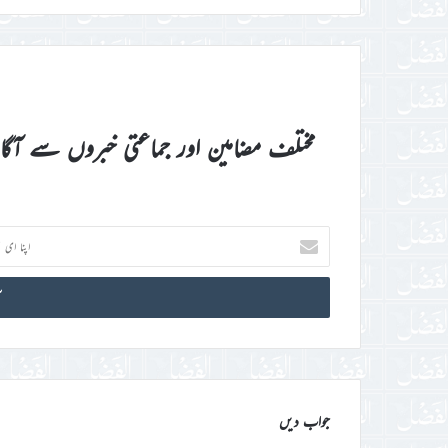
مختلف مضامین اور جماعتی خبروں سے آگ
اپنا
ای
میل
آئی
ڈی
درج
کریں
جواب دیں