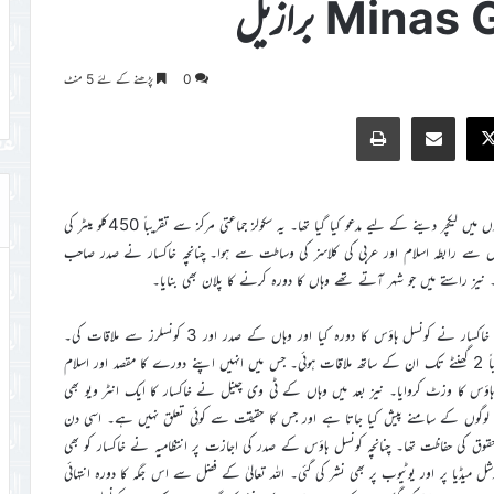
0
پڑھنے کے لئے 5 منٹ
Print
Share via Email
Faceb
X
Minas Gerais برازیل کا ایک صوبہ ہے جہاں پر خاکسار کو دو سکولوں میں لیکچر دینے کے لیے مدعو کیا گیا تھا۔ یہ سکولز جماعتی مرکز سے تقریباً 450کلو میٹر کی
میں واقع ہیں۔ ان سکولوں سے رابطہ اسلام اور عربی کی کلاسز کی وساطت سے ہوا۔ چنانچہ خاکسار نے صدر صاحب
یز راستے میں جو شہر آتے تھے وہاں کا دورہ کرنے کا پلان بھی بنایا۔
چنانچہ خاکسار نے پانچ شہروں کا دورہ کیا۔ پہلے شہر Resendeمیں خاکسار نے کونسل ہاؤس کا دورہ کیا اور وہاں کے صدر اور 3 کونسلرز سے ملاقات کی۔
انہوں نے بڑی گرم جوشی اور خوشی کےساتھ خاکسار کا استقبال کیا۔ اور تقریباً 2 گھنٹے تک ان کے ساتھ ملاقات ہوئی۔ جس میں انہیں اپنے دورے کا مقصد اور اسلام
ہاؤس کا وزٹ کروایا۔ نیز بعد میں وہاں کے ٹی وی چینل نے خاکسار کا ایک انٹر ویو بھی
کے لوگوں کے سامنے پیش کیا جاتا ہے اور جس کا حقیقت سے کوئی تعلق نہیں ہے۔ اسی دن
وق کی حفاظت تھا۔ چنانچہ کونسل ہاؤس کے صدر کی اجازت پر انتظامیہ نے خاکسار کو بھی
شل میڈیا پر اور یوٹیوب پر بھی نشر کی گئی۔ اللہ تعالیٰ کے فضل سے اس جگہ کا دورہ انتہائی