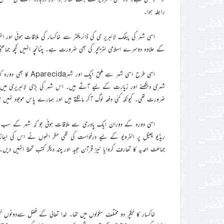
رابطہ ہوا۔
اسی شہر کی پبلک لائبریر ی کی ڈائریکٹر سے خاکسار کی ملاقات ہوئی اور ا
کے علاوہ دوسرے اسلامی لٹریچر کی بھی ضرورت ہے۔ چنانچہ انہیں کچھ جماعتی
اسی طرح اسی شہر سے 
شہری دیکھنے اور زیارت کے لیے آتے ہیں۔ اس شہر کی بڑی لائبریری میں جماعتی
ضرورت تھی۔ کیونکہ کئی دفعہ لوگ آکر مانگتے ہیں اور ہمارے پاس موجود نہیں ت
اسی دورہ کے دوران ایک پادری سے ملاقات ہوئی جو کہ شہر کے سب 
ریڈیو چینل پر انٹرویو کے لیے درخواست کی تھی مگر انہوں نے اس کی اجا
جماعت احمدیہ کا تعارف کروایا نیز قرآن مجید اور چند دیگر کتب تحفۃً انہیں دیں۔
خاکسار کا لیکچر دو مختلف سکولوں میں تھا۔ خدا تعالیٰ کے فضل سےدون