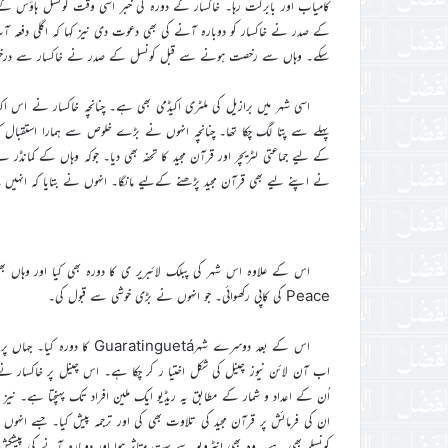
کامیاب اور بابرکت رہا۔ خاکسار کے دورہ کی خبر اسی وقت کونسل ہاؤس کے پی
کے صدر نے خاکسار کو دوبارہ آنے کی بھی دعوت دی نیز کہا کہ اگلی دفعہ آپ
سکے۔ وہاں سے رخصت ہونے سے قبل کونسل کے صدر نے خاکسار سے درخواست ک
پہلے سے پتا لگ چکا تھا۔ چنانچہ انہوں نے بڑے خلوص سے ہمارا استقبال کیا 
کے لیے جماعتی لٹریچر اور قرآن مجید کا تحفہ بھی دیا۔ جوکہ وہاں کے کمانڈر
نے اپنے لیے بھی قرآن مجید پڑھنے کےلیے مانگا۔ انہوں نے بتایا کہ انہیں مذا
Peace کی کاپی رکھوائی۔ جو انہوں نے بڑی خوشی سے قبول کی۔
اس کے بعد دوسرے شہرinguetá
اُن کے اعداد و شمار کے مطابق یہ ریڈیو ایک ملین افراد تک پہنچتا ہے۔ نیز 
ان کی فرمائش پر قرآن مجید کی تلاوت بھی کی اور ترجمہ پیش کیا۔ جسے انہ
کونسلر بھی ہے۔ وہ بھی انٹرویو سے بہت متاثر ہوا اور دوبارہ آنے کی پیشکش