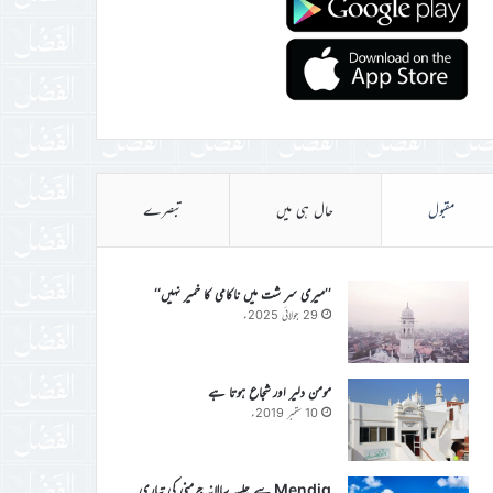
مقبول
حال ہی میں
تبصرے
’’میری سر شت میں ناکامی کا خمیر نہیں‘‘
29 جولائی 2025ء
مومن دلیر اور شجاع ہوتا ہے
10 ستمبر 2019ء
Mendig سے جلسہ سالانہ جرمنی کی تیاری