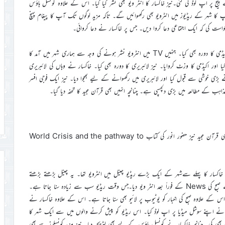
ج پر اپ لوڈ کی گئی۔نیز خاکسار کا انٹر ویو بھی نشر کیا گیا۔ اس کے علاوہ کونسل ہاؤس
 کا شہر کے ریڈیوز میں انٹرویو بھی رکھوائیں گے۔ تاکہ مزید لوگوں تک آپ کا پیغام پہنچ
ی کہ ایک اجتماعی دعا کروا دیں۔ جس پر خاکسار نے دعا کروائی۔
اسی شہر میں برازیل کی ملٹری اکیڈمی بھی ہے۔ چنانچہ خاکسار نے اس اکیڈمی کا دورہ بھی کیا۔ جنہیں TV میں انٹرویو نشر ہونے کی وجہ سے ہماری شہر میں آمد کا
اور اکیڈمی کا وزٹ کروایا۔ نیز لائبریری کا دورہ بھی کیا۔ خاکسار نے وہاں کی لائبریری
 نے بڑی خوشی سے قبول کیا اور لائبریری میں رکھوانے کے لیے بھجوا دیا۔ نیز ایک فوجی افسر
ہب کے مطالعہ میں بڑی دلچسپی ہے۔ چنانچہ انہیں بھی قرآن مجید کا تحفہ دیا گیا۔
اس کے علاوہ اس شہر کی پبلک لائبریر ی کا دورہ بھی کیا اور وہاں بھی قرآن مجید نیز حضور انور کی کتاب World Crisis and the pathway to
Guarat کا دورہ کیا۔ جہاں پر خاکسار کا پہلے سےشہر کے ایک بڑے ریڈیو چینل میں انٹرویو تھا۔ یہ چینل بڑھتے بڑھتے
اب آن لائن نیوز چینل کی شکل اختیا ر کر چکا ہے۔ اس چینل پر خاکسار نے صبح کی News کے فوراً بعد انٹر ویو دیا۔جس وقت ریڈیو سب سے زیادہ سنا جاتا ہے۔
اس کے علاوہ صبح کی اخبار کو یوٹیوب پر لائیو بھی سنا جاتا ہے۔ اس کے علاوہ خاکسار نے
وں نے اپنے سوشل میڈیا پر اپ لوڈ کیا۔ اس ریڈیو کو پیش کرنے والوں میں سے ایک شہر کا
 بھی کی۔ چنانچہ خاکسار نے کونسل ہاؤس کے لیے بھی لٹریچر دیا۔ نیز مزید کونسلرز سے بھی