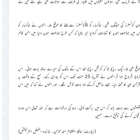
سکول کی حاضری 350 کے قریب تھی جبکہ دوسرے سکول کی حاضری 150 کے قریب تھی۔ دونوں سکولوں میں طلباء کی طرف سے سوالات بھی کیے گئے جن کے
اسی طرح خاکسار نے اس شہر کی کونسل کا دورہ کیا۔ اتفاق سے اس دن کونسلرز کی میٹنگ تھی۔ خاکسار کو 8کونسلرز سے ملنے کا موقع ملا۔ انہوں نے خاکسار کو
۔ جس میں جماعت احمدیہ کا تعارف کروایا نیز بتایا کہ کس طرح جماعت احمدیہ دنیا میں امن قائم
موقع بھی ملا۔ایک ریڈیو جو کہ کمرشل ریڈیو تھا اس کے مالک کی میرے ساتھ بات ہوئی۔ اس
نے بتایا کہ ہم آپ کو 5 سے 10 منٹ تک دے سکتے ہیں۔ مگر جب انٹرویو شروع ہوا تو انہوں نے تقریباً 25 منٹ تک اس کو جاری رکھا۔ صبح کے وقت یہ
اکسار نے انہیں قرآن مجید کا تحفہ دیا۔ جسے حاصل کرکے وہ بہت خوش تھے۔ اور انہوں نے کہا کہ میں اس
کوششوں سے بہت بڑھ کر اس میں برکت ڈالی۔ دعا کی درخواست ہے کہ اللہ تعالیٰ اس دورہ
 قبول کرنے کی توفیق دے۔ آمین
(رپورٹ: حافظ احتشام احمد مومن۔ نمائندہ الفضل انٹرنیشنل)