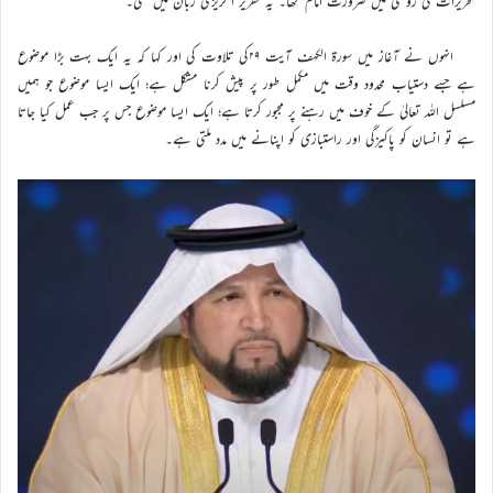
تحریرات کی روشنی میں ضرورت امام‘‘تھا۔ یہ تقریر انگریزی زبان میں تھی۔
انہوں نے آغاز میں سورة الکہف آیت ۲۹کی تلاوت کی اور کہا کہ یہ ایک بہت بڑا موضوع
ہے جسے دستیاب محدود وقت میں مکمل طور پر پیش کرنا مشکل ہے؛ ایک ایسا موضوع جو ہمیں
مسلسل اللہ تعالیٰ کے خوف میں رہنے پر مجبور کرتا ہے؛ ایک ایسا موضوع جس پر جب عمل کیا جاتا
ہے تو انسان کو پاکیزگی اور راستبازی کو اپنانے میں مدد ملتی ہے۔