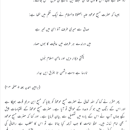
جیسا کہ حضرت مسیح موعود علیہ الصلوٰۃ والسلام نے ایک نظم میں لکھا ہے:
صدق سے میری طرف آؤ اِسی میں خیر ہے
ہیں درندے ہر طرف مَیں عافیت کا ہوں حصار
پُشتیِ دیوارِ دیں اور مامنِ اسلام ہُوں
نارسا ہے دستِ دشمن تا بفرقِ ایں جدار
(براہین احمدیہ جلد ۵ صفحہ ۲۰۳)
پھر مقرر نے کہا کہ اللہ تعالیٰ نے حضرت مسیح موعودؑ کو بتایا کہ مسیح ابن مریم فوت ہوچکا ہے
اور اس کے رنگ میں ہو کر وعدہ کے موافق تو آیا ہے۔ حضرت مسیح موعودؑ کے اقتباسات پیش
کیے جہاں آپ نے اس کے بارہ میں تفصیل سے بیان فرمایا ہے۔ اور کہا کہ حضرت مسیح موعود
ؑ بھی امام زمانہ ہیں۔ لفظ امامت کا جب ترجمہ کیا جاتا ہے تو اس کا مطلب ہے رہنمائی کی