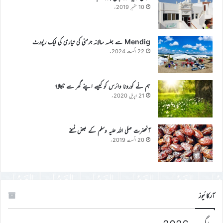
10 ستمبر 2019ء
Mendig سے جلسہ سالانہ جرمنی کی تیاری کی ایک رپورٹ
22 اگست 2024ء
ہم نے کورونا وائرس کو کیسے اپنے گھر سے نکالا؟
21 اپریل 2020ء
آنحضرت صلی اللہ علیہ وسلم کے بعض نسخے
20 اگست 2019ء
آرکائیوز