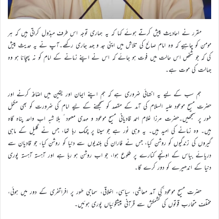
مقرر نے احادیث پیش کرتے ہوئے کہا کہ یہ ہماری توجہ اس طرف مبذول کراتی ہیں کہ ہر
مومن کو چاہیے کہ وہ امام صالح کی تلاش میں اپنی جد و جہد جاری رکھے۔آپ نے یہ حدیث پیش
کی کہ جو شخص اس حالت میں فوت ہو جائے کہ اس نے اپنے زمانے کے امام کو نہ پہچانا ہو وہ
جہالت کی موت ہے۔
ہم سب کے لیے یہ انتہائی ضروری ہے کہ ہم اپنے ایمان اور یقین میں اضافہ کرنے اور
حضرت مسیح موعود علیہ السلام کی آمد کے مقصد کو سمجھنے کے لیے امام کی ضرورت کو بھی مکمل
طور پر سمجھیں۔حضرت مرزا غلام احمد قادیانی مسیح موعود و مہدی معہود ؑ بلا شبہ اب واحد پناہ گاہ
ہیں۔ وہ زمانے کی امید ہیں۔ یہ وہی نور ہے جو سینا پر چمک رہا تھا، جس نے گلیل کے ماہی
گیروں کی زندگیوں کو روشن کیا، جس نے فاران کی بلندیوں سے دنیا کو روشن کیا، جو قادیان سے
دریائے بیاس کے اونچے کنارے پر طلوع ہوا، جو اب روشن ہو رہا ہے اور آہستہ آہستہ پوری
دنیا کے اندھیرے کو دور کرے گا۔
حضرت مسیح موعود ؑکی آمد معاشی، سیاسی، اخلاقی، سماجی طور پر افراتفری کے دور میں ہوئی،
مختلف متحارب قوتوں کی کشمکش سے قرآنی پیشگوئیاں پوری ہوئیں۔