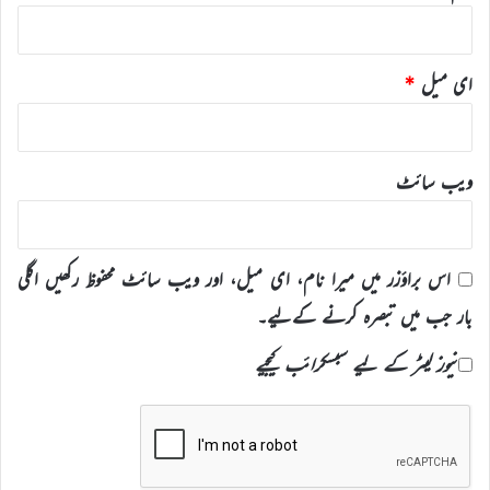
ای میل
*
ویب‌ سائٹ
اس براؤزر میں میرا نام، ای میل، اور ویب سائٹ محفوظ رکھیں اگلی
بار جب میں تبصرہ کرنے کےلیے۔
نیوز لیٹر کے لیے سبسکرائب کیجیے