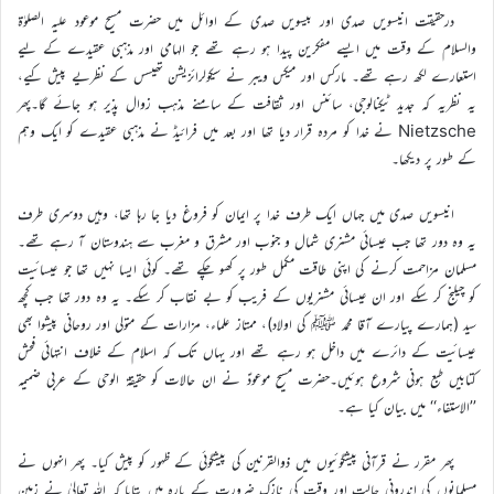
درحقیقت انیسویں صدی اور بیسویں صدی کے اوائل میں حضرت مسیح موعود علیہ الصلوٰۃ
والسلام کے وقت میں ایسے مفکرین پیدا ہو رہے تھے جو الہامی اور مذہبی عقیدے کے لیے
استعارے لکھ رہے تھے۔ مارکس اور میکس ویبر نے سیکولرائزیشن تھیسس کے نظریے پیش کیے،
یہ نظریہ کہ جدید ٹیکنالوجی، سائنس اور ثقافت کے سامنے مذہب زوال پذیر ہو جائے گا۔پھر
Nietzsche نے خدا کو مردہ قرار دیا تھا اور بعد میں فرائیڈ نے مذہبی عقیدے کو ایک وہم
کے طور پر دیکھا۔
انیسویں صدی میں جہاں ایک طرف خدا پر ایمان کو فروغ دیا جا رہا تھا، وہیں دوسری طرف
یہ وہ دور تھا جب عیسائی مشنری شمال و جنوب اور مشرق و مغرب سے ہندوستان آ رہے تھے۔
مسلمان مزاحمت کرنے کی اپنی طاقت مکمل طور پر کھو چکے تھے۔ کوئی ایسا نہیں تھا جو عیسائیت
کو چیلنج کر سکے اور ان عیسائی مشنریوں کے فریب کو بے نقاب کر سکے۔ یہ وہ دور تھا جب کچھ
سید (ہمارے پیارے آقا محمد ﷺ کی اولاد)، ممتاز علماء، مزارات کے متولی اور روحانی پیشوا بھی
عیسائیت کے دائرے میں داخل ہو رہے تھے اور یہاں تک کہ اسلام کے خلاف انتہائی فحش
کتابیں طبع ہونی شروع ہوئیں۔حضرت مسیح موعودؑ نے ان حالات کو حقیقۃ الوحی کے عربی ضمیمہ
’’الاستفاء‘‘ میں بیان کیا ہے۔
پھر مقرر نے قرآنی پیشگوئیوں میں ذوالقرنین کی پیشگوئی کے ظہور کو پیش کیا۔ پھر انہوں نے
مسلمانوں کی اندرونی حالت اور وقت کی نازک ضرورت کے بارہ میں بتایا کہ اللہ تعالیٰ نے زمین