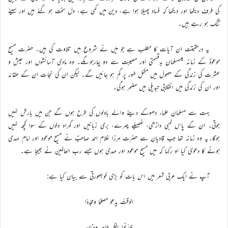
کی طرف دیکھا اور دیکھا کہ فساد پھیلا ہوا ہے، دین میں کمی ہے، دل سخت ہو گئے ہیں اور سینے
تنگ ہو رہے ہیں۔
یہ درحقیقت ان آیات کا مطلب ہے جو میں نے شروع میں تلاوت کی ہیں۔ حضرت مسیح
موعودؑ کے زمانہ میںمسلمان بدقسمتی اور مصیبت سے دو چارہوںگے۔ وہ مادی آسائشوں اور عیش و
عشرت کی زندگی کے حصول میں مکمل طور پر گم ہو جائیں گے۔ لیکن ان کی نجات ان کے عقائد
اور ان کی زندگی میں انقلابی تبدیلی میں مضمر ہوگی۔
بہت سے مسلمان علماء دھوکے دینے والے بادلوں کی طرح ہوں گے جن میں بارش نہیں
ہوتی۔ ان کے پاس لمبی داڑھی، غصیلے چہرے، بری زبانیں اور گمراہ دلوں کے سوا کچھ نہیں
ہوگا۔یہ وہ زمانہ تھا جب قادیان سے حضرت مرزا غلام احمد صاحبؑ نے مسیح موعود اور امام مہدی
ہونے کا دعویٰ کیا او رکہا کہ میں مسیح موعود اور مہدی ہوں جسے رب العالمین نے بھیجا ہے۔
آپ نے ایک عربی شعر میں اس بات کو بڑی خوبصورتی سے بیان کیا ہے:
الوقتُ يدعو مصلحًا ومجدّدًا
فارْنوا بنَظرٍ طاهرٍ وجَنانِ