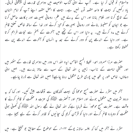
والسلام کو قبول کر لیا ہے۔ آپ نے اپنی کتاب الوصیت میں دوسری قدرت کی پیشگوئی فرمائی۔
یاد رکھیں کہ بیعت کا واحد مقصد توبہ نہیں ہے۔ بیعت کا اصل مقصد اپنے آپ کو امام الزمان
کے تابع کرنا اور غلام بنانا اور اس کے بدلے میں علم، روحانی بصیرت اور برکات حاصل کرنا
ہے جو ایمان کو مضبوط بنانے اور روحانی بصیرت کو تیز کرنے اور خدا کے ساتھ خالص تعلق قائم
کرنے میں مدد کرتے ہیں۔ یہ دنیا اور اس کے نتیجے میں آخرت کے جہنم سے نجات فراہم کرتا
ہے۔ اور دنیا کے اندھے پن کو دور کرنے کے بعد یہ انسان کو آخرت کے اندھے پن سے
محفوظ رکھتا ہے۔
حضرت مرزا مسرور احمد، خلیفۃ المسیح الخامس ایدہ اللہ اس دور میں دوسری قدرت کے مظہر ہیں
اور حقیقی امامت کے نائب، زمین پر اللہ تعالیٰ کے سب سے عاجز بندے ہیں۔ ہمیں اپنی
دعاؤں، خاص طور پر تہجد میں پوری طرح مشغول رہنا چاہیے! ہمیں اللہ تعالیٰ سے ڈرنا چاہیے۔
آخر میں مقرر نے حضرت مسیح موعودؑ کی بیعت کنندگان سے توقعات پیش کیں۔ اور کہا کہ یہ
درود شریف میں مشغول ہونے اور اسلام اور آنحضرت ﷺ کی عزت و عظمت کو قائم کرنے کا
وقت ہے۔ حضرت مسیح موعود ؑ نے فرمایا ہےکہ اللہ تعالیٰ نے مجھے رسول اللہ ﷺ کی کھوئی ہوئی
عظمت کو دوبارہ قائم کرنے اور دنیا کو قرآن کریم کی سچائیوں کو ظاہر کرنے کے لیے بھیجا ہے۔
مقرر نے آخر میں کہا کہ جلسہ سالانہ یوکے ۲۰۲۳ء کے موضوع کے مطابق جو تبلیغ ہے، میں