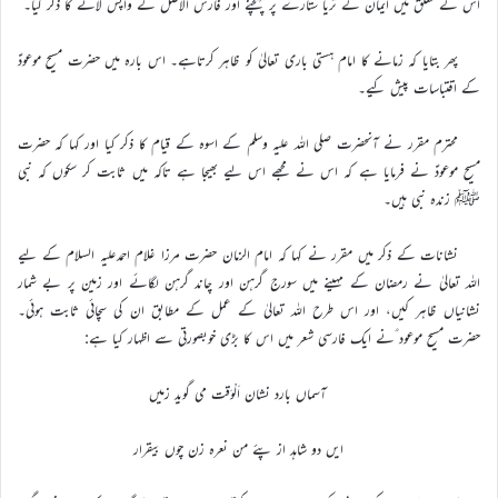
اس کے تعلق میں ایمان کے ثریا ستارے پر پہنچنے اور فارس الاصل کے واپس لانے کا ذکر کیا۔
پھر بتایا کہ زمانے کا امام ہستی باری تعالیٰ کو ظاہر کرتاہے۔ اس بارہ میں حضرت مسیح موعودؑ
کے اقتباسات پیش کیے۔
محترم مقرر نے آنحضرت صلی اللہ علیہ وسلم کے اسوہ کے قیام کا ذکر کیا اور کہا کہ حضرت
مسیح موعودؑ نے فرمایا ہے کہ اس نے مجھے اس لیے بھیجا ہے تاکہ میں ثابت کر سکوں کہ نبی
ﷺ زندہ نبی ہیں۔
نشانات کے ذکر میں مقرر نے کہا کہ امام الزمان حضرت مرزا غلام احمدعلیہ السلام کے لیے
اللہ تعالیٰ نے رمضان کے مہینے میں سورج گرہن اور چاند گرہن لگائے اور زمین پر بے شمار
نشانیاں ظاہر کیں، اور اس طرح اللہ تعالیٰ کے عمل کے مطابق ان کی سچائی ثابت ہوئی۔
حضرت مسیح موعود ؑنے ایک فارسی شعر میں اس کا بڑی خوبصورتی سے اظہار کیا ہے:
آسماں بارد نشان اَلْوَقت می گوید زمیں
ایں دو شاہد از پئے من نعرہ زن چوں بیقرار