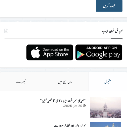
موبائل فون ایپ
مقبول
حال ہی میں
تبصرے
’’میری سر شت میں ناکامی کا خمیر نہیں‘‘
29 جولائی 2025ء
مومن دلیر اور شجاع ہوتا ہے