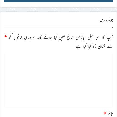
ڈی
درج
کریں
جواب دیں
آپ کا ای میل ایڈریس شائع نہیں کیا جائے گا۔
ضروری خانوں کو
*
سے نشان زد کیا گیا ہے
ت
ب
ص
ر
ہ
*
نام
*