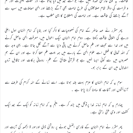
طاقت۔ یہ کوئی عارضی عہدہ نہیں ہے، جو اسے بعد میں دیا جاتا ہے، در حقیقت بصیرت اور فہم
و فراست کی دیگر تمام صلاحیتوں کی طرح امامت بھی آگے بڑھنے اور الہی معاملات میں سب سے
آگے بڑھنے کی طاقت ہے۔ اور امامت کی اصطلاح کا یہی مطلب ہے۔
پھر مقرر نے عہد حاضر کے امام کی خصوصیات کا ذکر کیا اور بتایا کہ امام الزمان اول اعلیٰ
درجے کی اخلاقی طاقت رکھتا ہے۔ دوم امام الزمان نیک اعمال میں، معرفت الٰہی حاصل کرنے
میں اور خدا سے محبت اور علم حاصل کرنے میں باقی دنیا سے آگے نکل جاتا ہے۔ یہی وجہ ہے
کہ اللہ تعالیٰ کا فضل اسے علوم الٰہی کے بارے میں ہمہ جہت علم عطا کرتا ہے اور ان کے ہم
عصروں میں سے کوئی ایسا نہیں ہے جو قرآنی حقائق کے علم، روحانی برکات اور ناقابل تردید
استدلال میں ان کے برابر ہو۔
سوم یہ کہ امام الزمان کا عزم بہت بلند ہوتا ہے۔ اسے زمانے کے ائمہ کرام کی طرف سے
آزمائشوں اور آفات کا سامنا کرنا پڑتا ہے ۔
چہارم یہ کہ امام زمانہ خدا پرتوکل میں بڑھ کر ہے۔ پنجم یہ کہ امام زمانہ کو ایک کے بعد ایک
کشف اور وحی ملتی رہتی ہے۔
پھر مقرر نے امام الزمان کے فارسی النسل ہونے پر روشنی ڈالی اورسور ة الجمعہ کی آیت اور