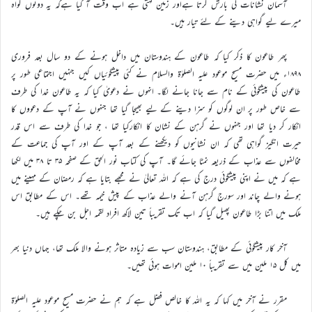
آسمان نشانات کی بارش کرتا ہےاور زمین کہتی ہے اب وقت آ گیا ہےکہ یہ دونوں گواہ
میرے لیے گواہی دینے کے لئے تیار ہیں۔
پھر طاعون کا ذکر کیا کہ طاعون کے ہندوستان میں داخل ہونے کے دو سال بعد فروری
۱۸۹۸ء میں حضرت مسیح موعود علیہ الصلوٰۃ والسلام نے کئی پیشگوئیاں کیں جنہیں اجتماعی طور پر
طاعون کی پیشگوئی کے نام سے جانا جانے لگا۔ انہوں نے دعویٰ کیا کہ یہ طاعون خدا کی طرف
سے خاص طور پر ان لوگوں کو سزا دینے کے لیے بھیجا گیا تھا جنہوں نے آپ کے دعووں کا
انکار کر دیا تھا اور جنہوں نے گرہن کے نشان کا انکارکیا تھا ، جو خدا کی طرف سے اس قدر
حیرت انگیز گواہی تھی کہ ان نشانیوں کو دیکھنے کے بعد آپ کے اور آپ کی جماعت کے
مخالفوں سے عذاب کے ذریعہ نمٹا جائے گا۔ آپ کی کتاب نور الحق کے صفحہ ۳۵ تا ۳۸ میں لکھا
ہے کہ میں نے اپنی پیشگوئی درج کی ہے کہ اللہ تعالیٰ نے مجھے بتایا ہے کہ رمضان کے مہینے میں
ہونے والے چاند اور سورج گرہن آنے والے عذاب کے پیش خیمہ تھے۔ اس کے مطابق اس
ملک میں اتنا بڑا طاعون پھیل گیا کہ اب تک تقریباً تین لاکھ افراد لقمہ اجل بن چکے ہیں۔
آخر کار پیشگوئی کے مطابق، ہندوستان سب سے زیادہ متاثر ہونے والا ملک تھا، جہاں دنیا بھر
میں کل ۱۵ ملین میں سے تقریباً ۱۰ ملین اموات ہوئی تھیں۔
مقرر نے آخر میں کہا کہ یہ اللہ کا خالص فضل ہے کہ ہم نے حضرت مسیح موعود علیہ الصلوٰۃ