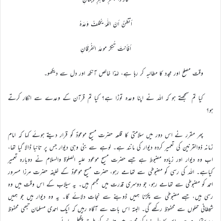
أتظنُّ أنّ اللّٰهَ يُخلفُ وَعدَهُ
أفأنتَ تُنكِرُ موعدَ الفُرقَانِ
وقت مصلح اور مجدد کا مطالبہ کر رہا ہے، لہٰذا خالص آنکھ اور دل سے دیکھو۔
کیا تم سمجھتے ہو کہ اللہ نے اپنا وعدہ توڑا ہے؟ کیا تم قرآن کے وعدے سے انکار کرتے
ہو؟
پھر مقرر نے اس دور میں سلامتی کا قلعہ حضرت مسیح موعودؑ کو قرار دیتے ہوئے کہا کہ امام
زمانہ ذوالقرنین کی تعمیر کردہ دیوار کی مانند ہے۔ لوہے سے بنی وہی دیوار جس پر تانبا ڈالا گیا تھا،
اب وہ دیوار اور زیادہ مضبوط ہے جسے حضرت مسیح موعود علیہ الصلوٰۃ والسلام نے دوبارہ تعمیر
کیاہے۔ اللہ کی رسی کو مضبوطی سے تھامے رہو، حضرت مسیح موعودؑ کے خلیفہ حضرت مرزا مسرور
احمد کو مضبوطی سے تھامے رہو، جو دوسری قدرت میں مجسم ہیں۔ یہ سیلاب کے اس وقت میں وہ
رسی ہیں، جسے مضبوطی سے پکڑنا ہمیں ڈوبنے سے نجات دلائے گا۔ یہ وہ دیوار ہیں جو ہمیں
شیطانی حملوں سے محفوظ رکھے گی۔ البتہ اس بات سے آگاہ رہیں کہ ایک احمدی مسلمان تبھی محفوظ
رہ سکتا ہے جب اس کا دل خدا کی محبت میں تانبے کی طرح پگھل جائے۔