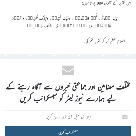
اس تقریر کے آخری الفاظ پڑھتا ہوں:
یٰۤاَیُّہَا الۡمُدَّثِّرُ ۔ قُمۡ فَاَنۡذِرۡ ۔ وَرَبَّکَ فَکَبِّرۡ۔ وَثِیَابَکَ فَطَہِّرۡ۔ وَالرُّجۡزَ
فَاہۡجُرۡ۔ وَلَا تَمۡنُنۡ تَسۡتَکۡثِرُ۔ وَلِرَبِّکَ فَاصۡبِرۡ۔
السلام علیکم کہہ کر تقریر ختم کی۔
مختلف مضامین اور جماعتی خبروں سے آگاہ رہنے کے
لیے ہمارے نیوز لیٹر کو سبسکرائب کریں
اپنا
ای
میل
آئی