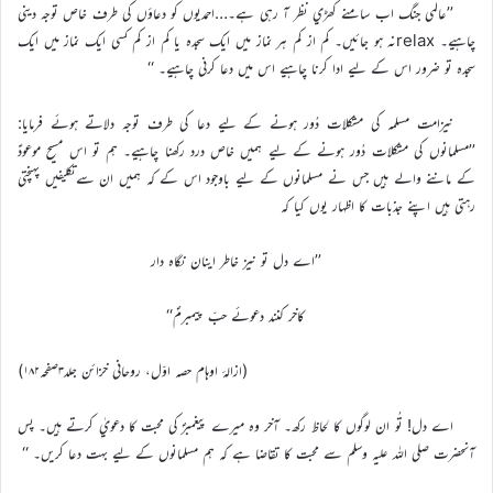
’’عالمي جنگ اب سامنے کھڑي نظر آ رہي ہے۔…احمديوں کو دعاؤں کي طرف خاص توجہ ديني
چاہيے۔ relaxنہ ہو جائيں۔ کم از کم ہر نماز ميں ايک سجدہ يا کم از کم کسي ايک نماز ميں ايک
سجدہ تو ضرور اس کے ليے ادا کرنا چاہيے اس ميں دعا کرني چاہيے۔ ‘‘
نیزامت مسلمہ کی مشکلات دُور ہونے کے لیے دعا کی طرف توجہ دلاتے ہوئے فرمایا:
’’مسلمانوں کي مشکلات دُور ہونے کے ليے ہميں خاص درد رکھنا چاہيے۔ ہم تو اس مسيح موعودؑ
کے ماننے والے ہيں جس نے مسلمانوں کے ليے باوجود اس کے کہ ہمیں ان سےتکليفيں پہنچتي
رہتي ہيں اپنے جذبات کا اظہار يوں کيا کہ
’’اے دل تو نيز خاطر اينان نگاہ دار
کاخر کنند دعوئے حبِّ پيمبرمؐ‘‘
(ازالۂ اوہام حصہ اوّل، روحاني خزائن جلد۳صفحہ۱۸۲)
اے دل! تُو ان لوگوں کا لحاظ رکھ۔ آخر وہ ميرے پيغمبرؐ کي محبت کا دعويٰ کرتے ہيں۔ پس
آنحضرت صلي اللہ عليہ وسلم سے محبت کا تقاضا ہے کہ ہم مسلمانوں کے ليے بہت دعا کريں۔ ‘‘