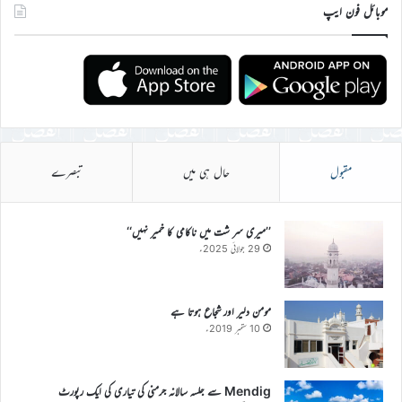
موبائل فون ایپ
مقبول
حال ہی میں
تبصرے
’’میری سر شت میں ناکامی کا خمیر نہیں‘‘
29 جولائی 2025ء
مومن دلیر اور شجاع ہوتا ہے
10 ستمبر 2019ء
Mendig سے جلسہ سالانہ جرمنی کی تیاری کی ایک رپورٹ