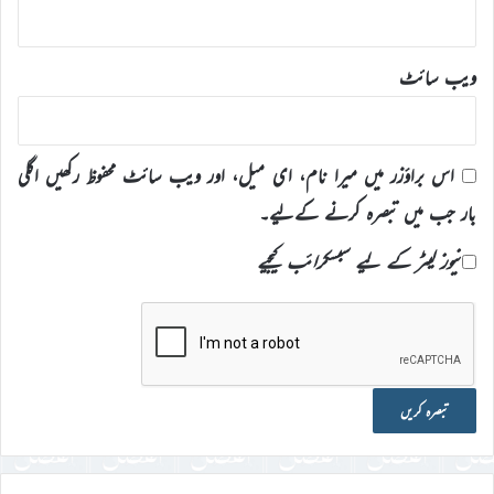
ویب‌ سائٹ
اس براؤزر میں میرا نام، ای میل، اور ویب سائٹ محفوظ رکھیں اگلی
بار جب میں تبصرہ کرنے کےلیے۔
نیوز لیٹر کے لیے سبسکرائب کیجیے