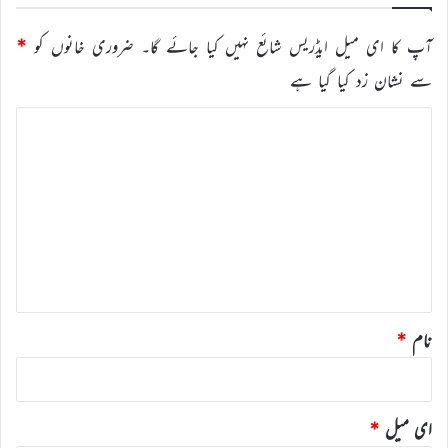
آپ کا ای میل ایڈریس شائع نہیں کیا جائے گا۔
ضروری خانوں کو
*
سے نشان زد کیا گیا ہے
ت
ب
ص
ر
ہ
*
نام
*
ای میل
*