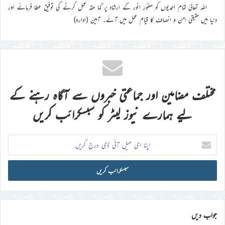
اللہ تعالیٰ تمام احمدیوں کو حضورِ انور کے ارشاد پر کما حقہ عمل کرنے کی توفیق عطا فرمائے اور
دنیا میں حقیقی امن و انصاف کا قیام عمل میں آئے۔ آمین (ادارہ)
مختلف مضامین اور جماعتی خبروں سے آگاہ رہنے کے
لیے ہمارے نیوز لیٹر کو سبسکرائب کریں
اپنا
ای
میل
آئی
ڈی
درج
کریں
جواب دیں