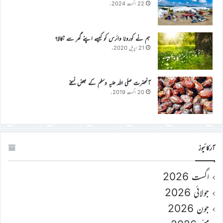
22 اگست 2024ء
ہم نے کورونا وائرس کو کیسے اپنے گھر سے نکالا؟
21 اپریل 2020ء
آنحضرت صلی اللہ علیہ وسلم کے بعض نسخے
20 اگست 2019ء
آرکائیوز
اگست 2026
جولائی 2026
جون 2026