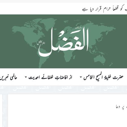
قطعاً حرام قرار دیا ہے
حضرت خلیفۃ المسیح الخامس
از افاضاتِ خلفائے احمدیت
عالمی خبریں
ر دعا