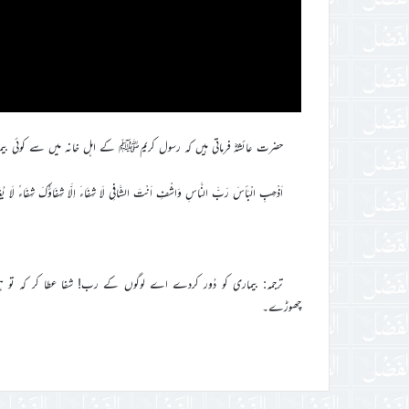
حضرت عائشہؓ فرماتی ہیں کہ رسول کریمﷺ کے اہل خانہ میں سے کوئی بیمار 
اَذْھِبِ الْبَأسَ رَبَّ النَّاسِ وَاشْفِ اَنْتَ الشَّافِی لَا شِفَاءَ اِلَّا شِفَاؤُکَ شِفَاءً لَا یُغَاد
ترجمہ: بیماری کو دُور کردے اے لوگوں کے رب! شفا عطا کر کہ تو ہی 
چھوڑے۔