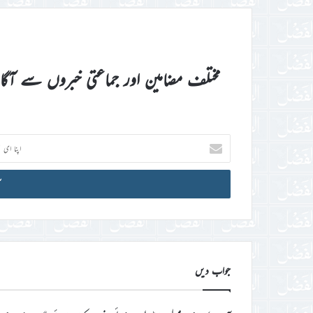
مختلف مضامین اور جماعتی خبروں سے آگ
اپنا
ای
میل
آئی
ڈی
درج
کریں
جواب دیں