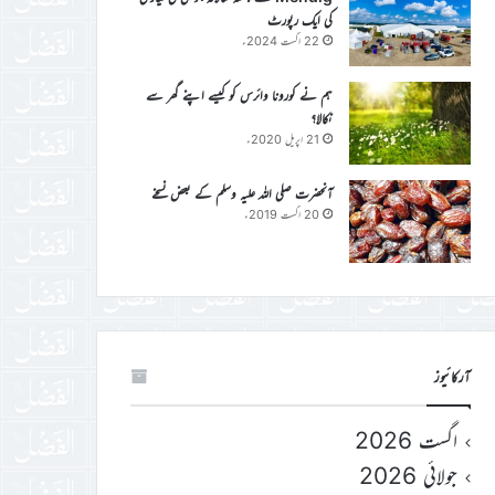
کی ایک رپورٹ
22 اگست 2024ء
ہم نے کورونا وائرس کو کیسے اپنے گھر سے
نکالا؟
21 اپریل 2020ء
آنحضرت صلی اللہ علیہ وسلم کے بعض نسخے
20 اگست 2019ء
آرکائیوز
اگست 2026
جولائی 2026