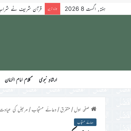
ہفتہ, اگست 8 2026
قرآن شریف نے شراب کو 
تازہ ترین
ارشادِ نبوی
ؑکلام امام الزمان
صفحۂ اول
/
متفرق
/
دعائے مستجاب
/
مریض کی عیادت پ
دعائے مستجاب