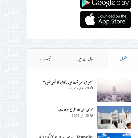
مقبول
حال ہی میں
تبصرے
’’میری سر شت میں ناکامی کا خمیر نہیں‘‘
29 جولائی 2025ء
مومن دلیر اور شجاع ہوتا ہے
10 ستمبر 2019ء
Mendig سے جلسہ سالانہ جرمنی کی تیاری