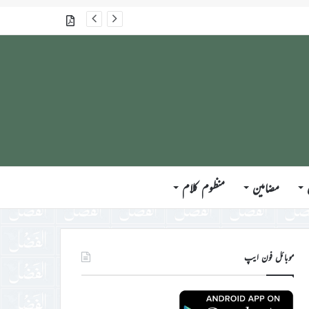
گذشتہ شمارے
مضامین
منظوم کلام
موبائل فون ایپ