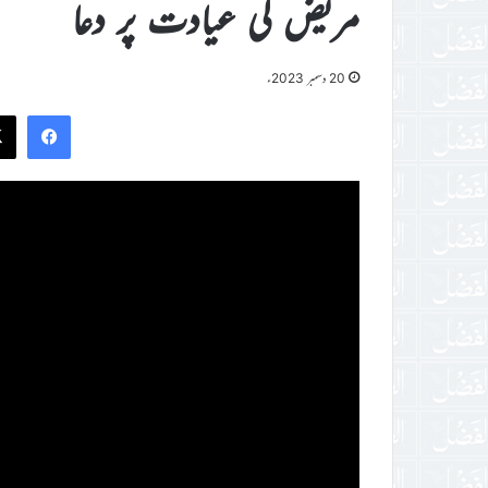
مریض کی عیادت پر دعا
20 دسمبر 2023ء
ook