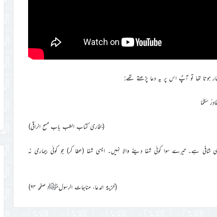
ہوتا تھا تو آپؐ اس پر یہ دعا پڑھتے تھے:
ِرُ سَقَمًا
(بخاری کتاب الطب باب مسح الراقی)
شافی ہے۔ تیرے سوا کوئی شفا دینے والا نہیں۔ ایسی شفا (عطا کر) جو کوئی بیماری نہ
(خزینة الدعا، مناجات الرسولﷺ صفحہ ۹۴)