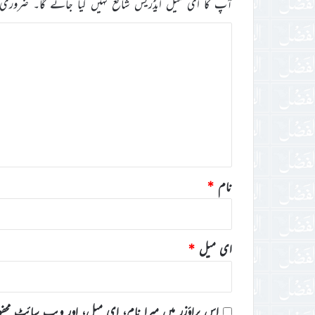
آپ کا ای میل ایڈریس شائع نہیں کیا جائے گا۔
ضروری 
ت
ب
ص
ر
ہ
*
نام
*
ای میل
*
اس براؤزر میں میرا نام، ای میل، اور ویب سائٹ محف