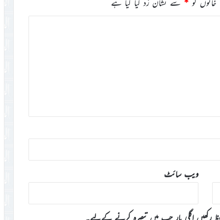
خانوں کو
*
سے نشان زد کیا گیا ہے
ویب‌ سائٹ
وظ رکھیں اگلی بار جب میں تبصرہ کرنے کےلیے۔