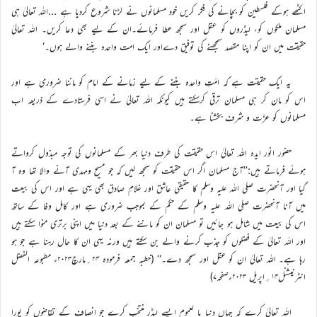
اکٹھے ہوکے فلسطین کو بچانے کی فکر کریں خود مسلمانوں نے لڑنا شروع کردیا ہے …اللہ تعالیٰ ہی
مسلمان ملکوں کو، لیڈروں کو عقل اور سمجھ عطا فرمائے۔ان کے لیے بھی دعا کریں۔ اللہ تعالیٰ
حقیقت میں ان کو اپنا مقصد سمجھنے کی توفیق دےاور ایک امت واحدہ بننے والے ہوں۔‘
یہ ایک حقیقت ہے کہ امّتِ واحدہ بننے کے لیے زمانے کے امام کو ماننا ضروری ہے اور
اس کو مان کر ہی مسلمان ترقی کرسکتے ہیں کیونکہ اللہ تعالیٰ نے اسی فرستادے کے ذریعہ اب
مسلمانوں کو عزّت و شرف بخشنا ہے۔
حضور انور ایدہ اللہ تعالیٰ اس حقیقت کی طرف دنیا بھر کے مسلمانوں کی توجہ مبذول کرواتے
ہوئے فرماتے ہیں:’’آج مسلمان اگر اس حقیقت کو سمجھ لیں کہ جو مسیح ومہدی آنے والا تھا وہ آ
گیا اور آنحضرت صلی اللہ علیہ وسلم کا حقیقی عاشق اور غلامِ صادق بھی یہی ہے اور اس کی بیعت
میں آنا آنحضرت صلی اللہ علیہ وسلم کے حکم کے بموجب ضروری ہے اور کامل وفا کے ساتھ
اس کی بیعت میں شامل ہو جائیں تو مسلمان ان کو ماننے کے بعد دنیا میں اپنی برتری منوا سکتے ہیں
اور اللہ تعالیٰ کے فضلوں کو جذب کرنے والے بن سکتے ہیں ورنہ یہی ان کا حال رہنا ہے جو ہو
رہا ہے۔ اللہ تعالیٰ ان کو عقل اور سمجھ دے۔‘‘ (خطبہ جمعہ فرمودہ ۲۴؍مارچ۲۰۲۳ء مطبوعہ الفضل
انٹرنیشنل۱۴؍اپریل ۲۰۲۳ءصفحہ۷)
اللہ تعالیٰ کرے کہ جہاں دنیا با لعموم ایسے لیڈر منتخب کرے جو انصاف کے تقاضوں کو پورا