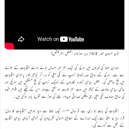
(سید احسان احمد۔ قائمقام مدیر روزنامہ الفضل انٹرنیشنل)
دوران ہفتہ کی خبروں میں امریکہ کی ایک اہم خبر امسال ہونے والے انتخابات کے حوالے
سے ہے۔ امریکہ کے سابق صدر ڈونلڈ ٹرمپ نے نکی ہیلی کو ہرا کر نیوہیم شائر پرائمری انتخابات
میں فتح حاصل کی۔ بعض سیاسی تبصرہ نگاروں کے نزدیک ٹرمپ کی فتح مستقبل میں امریکی اور
عالمی سیاسی حالات کے تناظر میں بہت اہم ثابت ہو سکتی ہےاور اس کے نتیجے میں اقوام متحدہ
کی سابق مندوب نکی ہیلی ری پبلکن صدارتی امیدوار بننے کی دوڑ سے تقریباً باہر ہوگئی ہیں۔
انتخابات کی بات ہو رہی ہے تو سال ۲۰۲۴ء ایک لحاظ سے دنیا بھرمیں ’انتخابات کا سال‘
قرار دیا جا سکتا ہے۔ایک اندازے کے مطابق امسال تقریباًدنیا کی آدھی آبادی سیاسی انتخاب
کے عمل سے گزرے گی۔