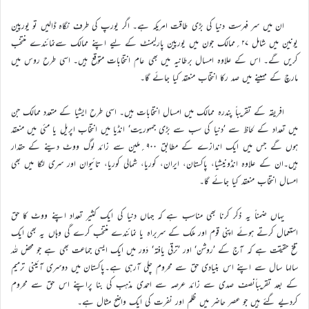
ان میں سر فہرست دنیا کی بڑی طاقت امریکہ ہے۔ اگر یورپ کی طرف نگاہ ڈالیں تو یورپین
یونین میں شامل ۲۷؍ممالک جون میں یورپین پارلیمنٹ کے لیے اپنے ممالک سےنمائندے منتخب
کریں گے۔ اس کے علاوہ امسال برطانیہ میں بھی عام انتخابات متوقع ہیں۔ اسی طرح روس میں
مارچ کے مہینے میں صد رکا انتخاب منعقد کیا جائے گا۔
افریقہ کے تقریباً پندرہ ممالک میں امسال انتخابات ہیں۔ اسی طرح ایشیا کے متعدد ممالک جن
میں تعداد کے لحاظ سے ’دنیا کی سب سے بڑی جمہوریت‘ انڈیا میں انتخاب اپریل یا مئی میں منعقد
ہوں گے جس میں ایک اندازے کے مطابق ۹۰۰؍ملین سے زائد لوگ ووٹ دینے کے حقدار
ہیں۔ان کے علاوہ انڈونیشیا، پاکستان، ایران، کوریا، شمالی کوریا، تائیوان اور سری لنکا میں بھی
امسال انتخاب منعقد کیا جائے گا۔
یہاں ضمناً یہ ذکر کرنا بھی مناسب ہے کہ جہاں دنیا کی ایک کثیر تعداد اپنے ووٹ کا حق
استعمال کرتے ہوئے اپنی قوم اور ملک کے سربراہ یا نمائندے منتخب کرے گی وہاں یہ بھی ایک
تلخ حقیقت ہے کہ آج کے ’روشن‘ اور ’ترقی یافتہ‘ دَور میں ایک ایسی جماعت بھی ہے جو محض للہ
سالہا سال سے اپنے اس بنیادی حق سے محروم چلی آرہی ہے۔پاکستان میں دوسری آئینی ترمیم
کے بعد تقریباًنصف صدی سے زائد عرصہ سے احمدی مذہب کی بنا پراپنے اس حق سے محروم
کردیے گئے ہیں جو عصر حاضر میں ظلم اور نفرت کی ایک واضح مثال ہے۔