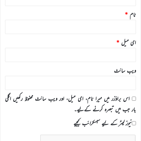
نام
*
ای میل
*
ویب‌ سائٹ
اس براؤزر میں میرا نام، ای میل، اور ویب سائٹ محفوظ رکھیں اگلی
بار جب میں تبصرہ کرنے کےلیے۔
نیوز لیٹر کے لیے سبسکرائب کیجیے