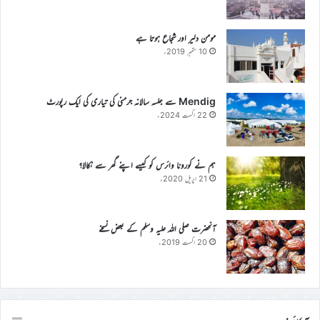
مومن دلیر اور شجاع ہوتا ہے
10 ستمبر 2019ء
Mendig سے جلسہ سالانہ جرمنی کی تیاری کی ایک رپورٹ
22 اگست 2024ء
ہم نے کورونا وائرس کو کیسے اپنے گھر سے نکالا؟
21 اپریل 2020ء
آنحضرت صلی اللہ علیہ وسلم کے بعض نسخے
20 اگست 2019ء