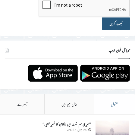
موبائل فون ایپ
مقبول
حال ہی میں
تبصرے
’’میری سر شت میں ناکامی کا خمیر نہیں‘‘
29 جولائی 2025ء