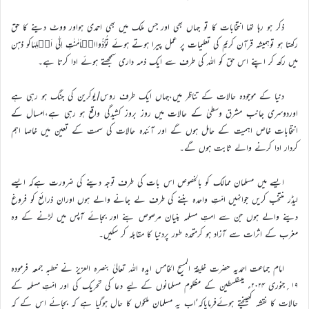
ذکر ہو رہا تھا انتخابات کا تو جہاں بھی اور جس ملک میں بھی احمدی ہواور ووٹ دینے کا حق
رکھتا ہو توہمیشہ قرآن کریم کی تعلیمات پر عمل پیرا ہوتے ہوئے تُؤَدُّواالۡاَمٰنٰتِ اِلٰۤی اَہۡلِہَاکو ذہن
میں رکھ کر اپنے اس حق کو اللہ کی طرف سے ایک ذمہ داری سمجھتے ہوئے ادا کرتا ہے۔
دنیا کے موجودہ حالات کے تناظر میں،جہاں ایک طرف روس/یوکرین کی جنگ ہو رہی ہے
اوردوسری جانب مشرق وسطیٰ کے حالات میں روز بروز کشیدگی واقع ہو رہی ہے،امسال کے
انتخابات خاص اہمیت کے حامل ہوں گے اور آئندہ حالات کی سمت کے تعین میں خاصا اہم
کردار ادا کرنے والے ثابت ہوں گے۔
ایسے میں مسلمان ممالک کو بالخصوص اس بات کی طرف توجہ دینے کی ضرورت ہےکہ ایسے
لیڈر منتخب کریں جوانہیں امّتِ واحدہ بننے کی طرف لے جانے والے ہوں اوران ذرائع کو فروغ
دینے والے ہوں جن سے امتِ مسلمہ بنیان مرصوص بنے اور بجائے آپس میں لڑنے کے وہ
مغرب کے اثرات سے آزاد ہو کرمتحدہ طور پردنیا کا مقابلہ کر سکیں۔
امام جماعت احمدیہ حضرت خلیفۃ المسیح الخامس ایدہ اللہ تعالیٰ بنصرہ العزیز نے خطبہ جمعہ فرمودہ
۱۹؍جنوری ۲۰۲۴ء میںفلسطین کے مظلوم مسلمانوں کے لیے دعا کی تحریک کی اور امّتِ مسلمہ کے
حالات کا نقشہ کھینچتے ہوئےفرمایاکہ’اب یہ مسلمان ملکوں کا حال ہوگیا ہے کہ بجائے اس کے کہ