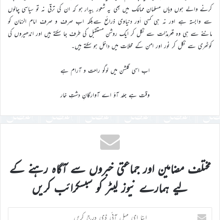
کرنے والے ہوں وہاں مسلمان ممالک میں بھی یہ شعور بیدار ہو کہ ان کی ترقی نہ تو سیاسی چالوں
سے وابستہ ہے اور نہ ہی کسی اَور دنیاوی ذرائع سےبلکہ اب صرف و صرف امام الزمان کو
ماننے سے ہی وہ قعرمذلت سے نکل کر ایک روشن مستقبل کی طرف جا سکتے ہیں اور اندھیروں کی
کوٹھری سے نکل کر نور اور امن کے محلات میں داخل ہو سکتے ہیں۔
اب اسی گلشن میں لوگو راحت و آرام ہے
وقت ہے جلد آؤ اے آوارگانِ دشتِ خار
مختلف مضامین اور جماعتی خبروں سے آگاہ رہنے کے
لیے ہمارے نیوز لیٹر کو سبسکرائب کریں
اپنا