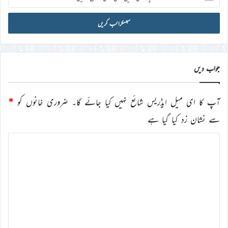
ای
میل
آئی
ڈی
درج
کریں
جواب دیں
آپ کا ای میل ایڈریس شائع نہیں کیا جائے گا۔
ضروری خانوں کو
*
سے نشان زد کیا گیا ہے
ت
ب
ص
ر
ہ
*