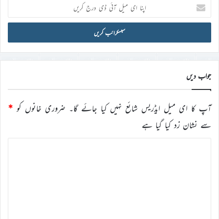
اپنا
ای
میل
آئی
ڈی
درج
کریں
جواب دیں
آپ کا ای میل ایڈریس شائع نہیں کیا جائے گا۔
ضروری خانوں کو
*
سے نشان زد کیا گیا ہے
ت
ب
ص
ر
ہ
*