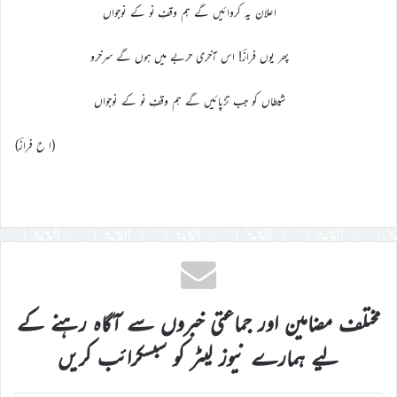
اعلان یہ کروائیں گے ہم وقفِ نو کے نوجواں
پھر یوں فرازؔ! اس آخری حربے میں ہوں گے سرخرو
شیطاں کو جب تڑپائیں گے ہم وقفِ نو کے نوجواں
(ا ح فرازؔ)
مختلف مضامین اور جماعتی خبروں سے آگاہ رہنے کے
لیے ہمارے نیوز لیٹر کو سبسکرائب کریں