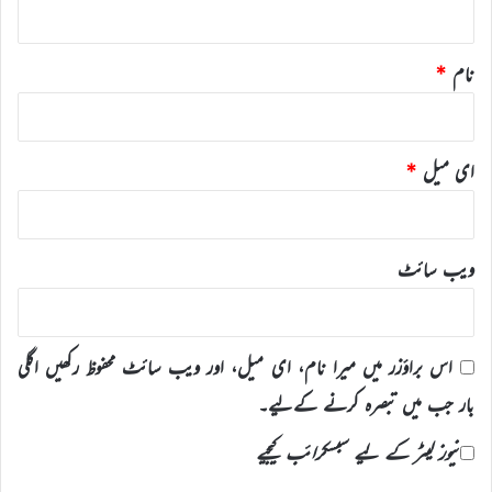
نام
*
ای میل
*
ویب‌ سائٹ
اس براؤزر میں میرا نام، ای میل، اور ویب سائٹ محفوظ رکھیں اگلی
بار جب میں تبصرہ کرنے کےلیے۔
نیوز لیٹر کے لیے سبسکرائب کیجیے