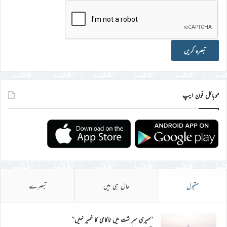
موبائل فون ایپ
مقبول
حال ہی میں
تبصرے
’’میری سر شت میں ناکامی کا خمیر نہیں‘‘