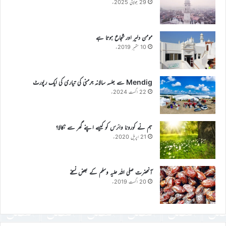
29 جولائی 2025ء
مومن دلیر اور شجاع ہوتا ہے
10 ستمبر 2019ء
Mendig سے جلسہ سالانہ جرمنی کی تیاری کی ایک رپورٹ
22 اگست 2024ء
ہم نے کورونا وائرس کو کیسے اپنے گھر سے نکالا؟
21 اپریل 2020ء
آنحضرت صلی اللہ علیہ وسلم کے بعض نسخے
20 اگست 2019ء