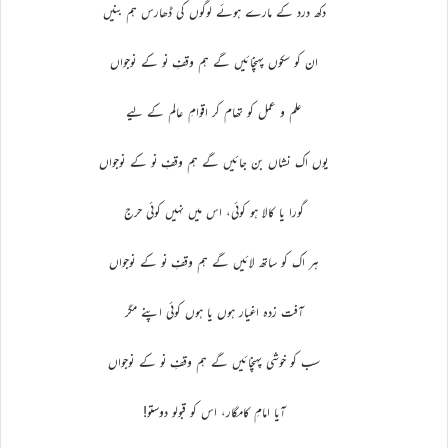
دکھ درد کے مارے ہوئے لوگوں کی ڈھارس ہم بنیں
ان کو سکوں پہنچائیں گے ہم وقفِ نو کے نوجواں
علم و عمل کو تھام کر اقوامِ عالم کے لیے
یوں اک نشاں بن جائیں گے ہم وقفِ نو کے نوجواں
گورا یا کالا ہو کوئی، اس میں نہیں کوئی حرج
ہر اک کو ساتھ لائیں گے ہم وقفِ نو کے نوجواں
آفت زدہ اغیار ہوں یا ہوں کوئی اپنے مگر
سب کو خوشی پہنچائیں گے ہم وقفِ نو کے نوجواں
آیا امامِ کامگار، اس کو قبولو دوستو!