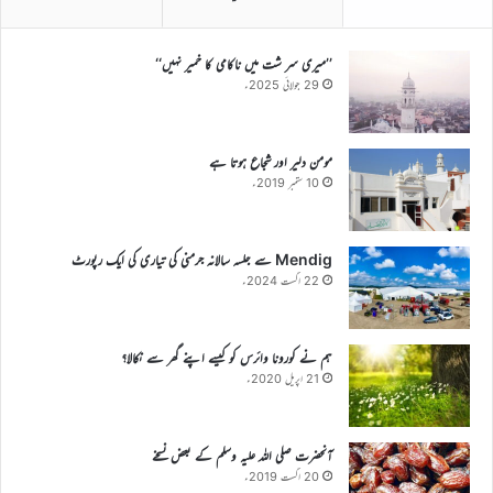
’’میری سر شت میں ناکامی کا خمیر نہیں‘‘
29 جولائی 2025ء
مومن دلیر اور شجاع ہوتا ہے
10 ستمبر 2019ء
Mendig سے جلسہ سالانہ جرمنی کی تیاری کی ایک رپورٹ
22 اگست 2024ء
ہم نے کورونا وائرس کو کیسے اپنے گھر سے نکالا؟
21 اپریل 2020ء
آنحضرت صلی اللہ علیہ وسلم کے بعض نسخے
20 اگست 2019ء