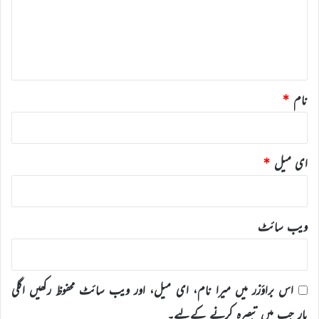
ر
ہ
*
نام
*
ای میل
*
ویب‌ سائٹ
اس براؤزر میں میرا نام، ای میل، اور ویب سائٹ محفوظ رکھیں اگلی
بار جب میں تبصرہ کرنے کےلیے۔