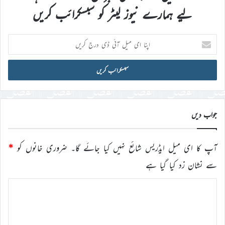
لیے ہمارے نیوز لیٹر کو سبسکرائب کریں
اپنا
ای
میل
آئی
ڈی
درج
کریں
جواب دیں
آپ کا ای میل ایڈریس شائع نہیں کیا جائے گا۔
ضروری خانوں کو
*
سے نشان زد کیا گیا ہے
ت
ب
ص