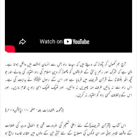
آج ہم کھول کر بآواز کہہ دیتے ہیں کہ سیدھا راہ جس سے انسان بہشت میں داخل ہوتا ہے۔
یہی ہے کہ شرک اور رسم پرستی کے طریقوں کو چھوڑ کر دین اسلام کی راہ اختیار کی جائے اور جو
کچھ اَللّٰہ جَلَّشَانُہٗ نے قرآن شریف میں فرمایا ہے اور اس کے رسول ﷺ نے ہدایت کی ہے۔
اس راہ سے نہ بائیں طرف منہ پھیریں نہ دائیں۔ اور ٹھیک ٹھیک اسی راہ پر قدم ماریں۔ اور
اس کےبرخلاف کسی راہ کو اختیار نہ کریں۔
(مجموعہ اشتہارات جلد۱ صفحہ ۱۱۰ ایڈیشن۲۰۱۸ء)
اِس کتاب [قرآن شریف]کے لئے اعلیٰ تعلیم کی ضرورت تھی جو انتہائی درجہ کی ضلالت
کے وقت ظاہر ہوئی اور ان لوگوں کی اصلاح کے لئے آئی جن کے دلوں میں عقائد فاسدہ راسخ ہو