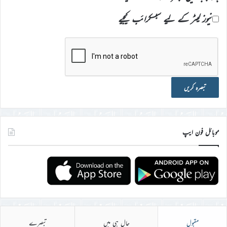
نیوز لیٹر کے لیے سبسکرائب کیجیے
موبائل فون ایپ
مقبول
حال ہی میں
تبصرے