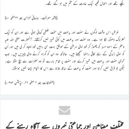
چکے تھے اور اعمال قبیحہ ایک عادت کے حکم میں ہو گئے تھے۔
(چشمہ معرفت، روحانی خزائن جلد ۲۳صفحہ ۷۰)
غرض اس وقت لوگوں نے سنت اور بدعت میں سخت غلطی کھائی ہوئی ہے اور ان کو ایک
خطرناک دھوکہ لگا ہوا ہے۔ وہ سنت اور بدعت میں کوئی تمیز نہیں کرسکتے۔ آنحضرت صلی اللہ علیہ
وسلم کے اسوہ حسنہ کو چھوڑ کر خود اپنی مرضی کے موافق بہت سی راہیں خود ایجاد کر لی ہیں اور اُن
کو اپنی زندگی کے لئے کافی راہنما سمجھتے ہیں۔ حالانکہ وہ ان کو گمراہ کرنے والی چیزیں ہیں۔ جب
آدمی سنت اور بدعت میں تمیز کرلے اور سنت پر قدم مارے تو وہ خطرات سے بچ سکتا ہے۔
لیکن جو فرق نہیں کرتا اور سنت کو بدعت کے ساتھ ملاتا ہے اس کا انجام اچھا نہیں ہوسکتا۔
(ملفوظات جلد ۴ صفحہ ۴۶، ایڈیشن ۱۹۸۴ء)
مختلف مضامین اور جماعتی خبروں سے آگاہ رہنے کے