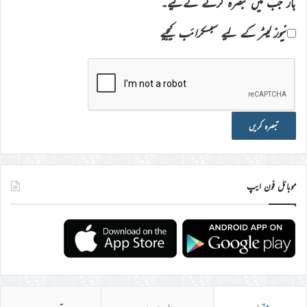
بار جب میں تبصرہ کرنے کےلیے۔
نیوز لیٹر کے لیے سبسکرائب کیجیے
موبائل فون ایپ