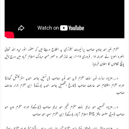
مکرم منیر احمد جاوید صاحب پرائیویٹ سیکرٹری یہ اطلاع دیتے ہیں کہ حضور انور ایدہ اللہ تعالیٰ
بنصرہ العزیز نے مورخہ ۱۵؍فروری ۲۰۲۵ء بعد نمازِ ظہر و عصر مسجد مبارک اسلام آباد میں درج ذیل
پانچ نکاحوں کا اعلان فرمایا:
٭…عزیزہ سائرہ نوید بنت مکرم فرید احمد نوید صاحب (پرنسپل جامعہ احمدیہ انٹرنیشنل گھانا)
ہمراہ مکرم احتشام احمد عارف صاحب (فارغ التحصیل جامعہ احمدیہ یوکے) ابن مکرم جرار عارف
صاحب
٭…عزیزہ تحسین احمد ندیم بنت مکرم فہیم احمد ندیم صاحب (یوکے) ہمراہ مکرم ولید احمد
صاحب (مربی سلسلہ دفتر PS اسلام آباد۔یوکے) ابن مکرم سعید احمد صاحب
٭…عزیزہ مناہل خان (واقفۂ نو) بنت مکرم ثناء اللہ خان صاحب (کینیڈا) ہمراہ مکرم راویل