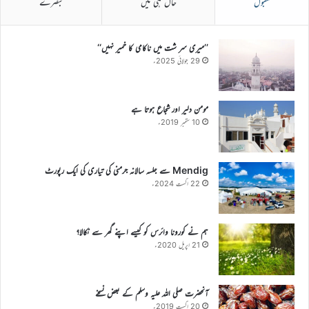
مقبول
حال ہی میں
تبصرے
’’میری سر شت میں ناکامی کا خمیر نہیں‘‘
29 جولائی 2025ء
مومن دلیر اور شجاع ہوتا ہے
10 ستمبر 2019ء
Mendig سے جلسہ سالانہ جرمنی کی تیاری کی ایک رپورٹ
22 اگست 2024ء
ہم نے کورونا وائرس کو کیسے اپنے گھر سے نکالا؟
21 اپریل 2020ء
آنحضرت صلی اللہ علیہ وسلم کے بعض نسخے
20 اگست 2019ء