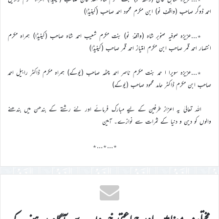
احمد ڈوگر صاحب (واقفِ نو) ابن مکرم محمود احمد صاحب (کینیڈا)
٭…عزیزہ صوفیہ صنوبر شاہ (واقفۂ نو) بنت مکرم شعیب احمد شاہ صاحب (کینیڈا) ہمراہ مکرم
انتصار احمد قمر صاحب ابن مکرم امتیاز احمد قمر صاحب (کینیڈا)
٭…عزیزہ سویرا ا حمد بنت مکرم ناصر احمد چٹھہ صاحب (یوکے) ہمراہ مکرم ڈاکٹر رابیل احمد
صاحب ابن مکرم ڈاکٹر حامد محمود صاحب (یوکے)
اللہ تعالیٰ یہ اعزاز طرفین کے لیے مبارک فرمائے اور نئے رشتے کے بندھن میں بندھنے
والوں کو دین و دنیا کے ثمرات سے نوازے۔ آمین
٭…٭…٭