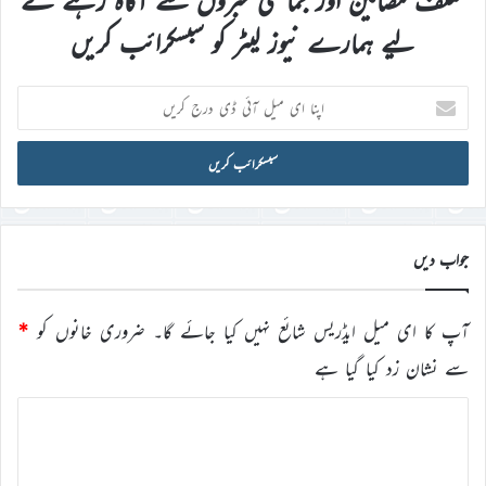
مختلف مضامین اور جماعتی خبروں سے آگاہ رہنے کے
لیے ہمارے نیوز لیٹر کو سبسکرائب کریں
اپنا
ای
میل
آئی
ڈی
درج
کریں
جواب دیں
آپ کا ای میل ایڈریس شائع نہیں کیا جائے گا۔
ضروری خانوں کو
*
سے نشان زد کیا گیا ہے
ت
ب
ص