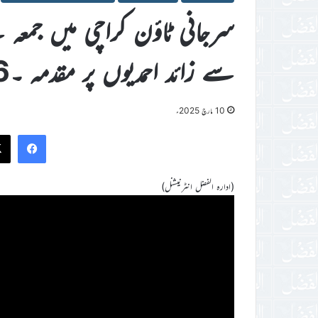
سے زائد احمدیوں پر مقدمہ ۔6 گرفتار
10 مارچ 2025ء
ook
(ادارہ الفضل انٹرنیشنل)