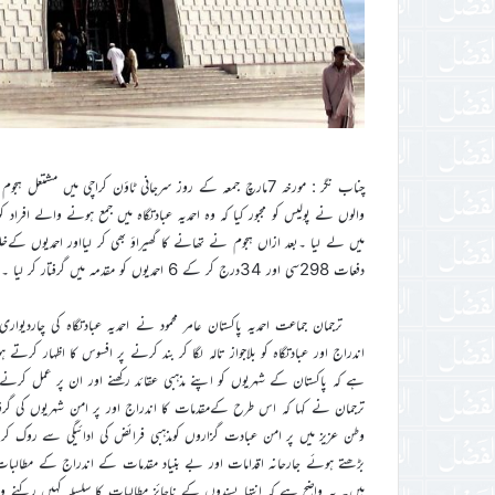
چناب نگر : مورخہ 7مارچ جمعہ کے روز سرجانی ٹاؤن کراچی میں مشتع
والوں نے پولیس کو مجبور کیا کہ وہ احمدیہ عبادتگاہ میں جمع ہونے والے اف
دفعات 298سی اور 34درج کر کے 6 احمدیوں کو مقدمہ میں گرفتار کر لیا ۔نیز احمدی عبادتگاہ کو پولیس نے بلاجواز تالہ لگا دیا۔
ترجمان جماعت احمدیہ پاکستان عامر محمود نے احمدیہ عبادتگاہ کی چارد
ترجمان نے کہا کہ اس طرح کےمقدمات کا اندراج اور پر امن شہریوں کی گرفتاری
وطن عزیز میں پر امن عبادت گزاروں کومذہبی فرائض کی ادائیگی سے روک 
بڑھتے ہوئے جارحانہ اقدامات اور بے بنیاد مقدمات کے اندراج کے مطالبا
ہیں۔ یہ واضح ہے کہ انتہا پسندوں کے ناجائز مطالبات کا سلسلہ کہیں رکنے والا