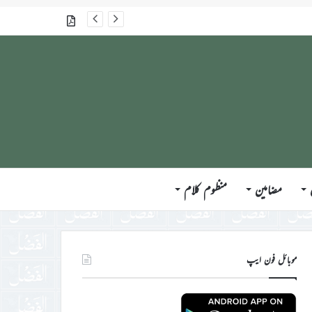
گذشتہ شمارے
مضامین
منظوم کلام
موبائل فون ایپ