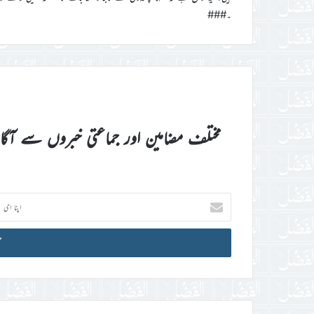
۔###
مختلف مضامین اور جماعتی خبروں سے آگ
اپنا
ای
میل
آئی
ڈی
درج
کریں