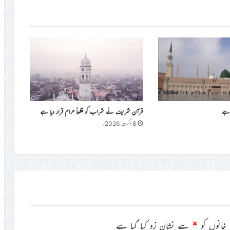
 ہے
قرآن شریف نے شراب کو قطعاً حرام قرار دیا ہے
8 اگست 2026ء
خانوں کو
*
سے نشان زد کیا گیا ہے