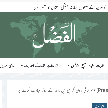
حضرت خلیفۃ المسیح الخامس ایّدہ اللہ تعالیٰ بنصرہ العزیز فرمودہ 24؍جولائی 2026ء
حضرت خلیفۃ المسیح الخامس
از افاضاتِ خلفائے احمدیت
عالمی خبریں
/
سرجانی ٹاؤن کراچی میں جمعہ کے روز عبادت کرنے پر
عالمی خبریں