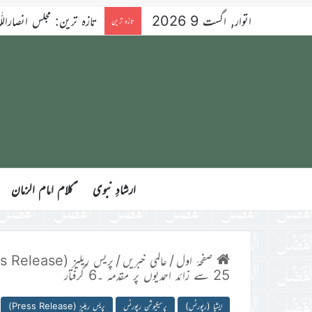
اتوار, اگست 9 2026
خطبہ جمعہ سیّدنا امیر المومنین 
تازہ ترین
ارشادِ نبوی
ؑکلام امام الزمان
صفحۂ اول
/
عالمی خبریں
/
پریس ریلیز (Press Release)
25 سے زائد احمدیوں پر مقدمہ ۔6 گرفتار
ایشیا (رپورٹس)
پرسیکیوشن رپورٹس
پریس ریلیز (Press Release)