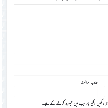
ویب‌ سائٹ
وظ رکھیں اگلی بار جب میں تبصرہ کرنے کےلیے۔