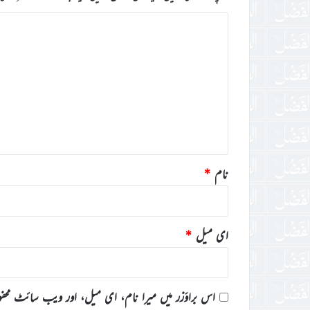
ت
ب
ص
ر
ہ
*
نام
*
ای میل
*
اس براؤزر میں میرا نام، ای میل، اور ویب سائٹ محف