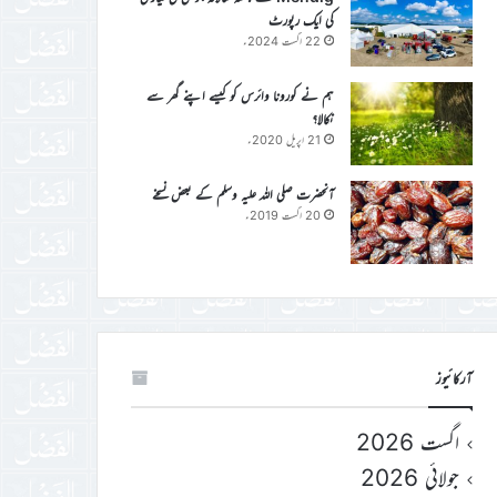
کی ایک رپورٹ
22 اگست 2024ء
ہم نے کورونا وائرس کو کیسے اپنے گھر سے
نکالا؟
21 اپریل 2020ء
آنحضرت صلی اللہ علیہ وسلم کے بعض نسخے
20 اگست 2019ء
آرکائیوز
اگست 2026
جولائی 2026