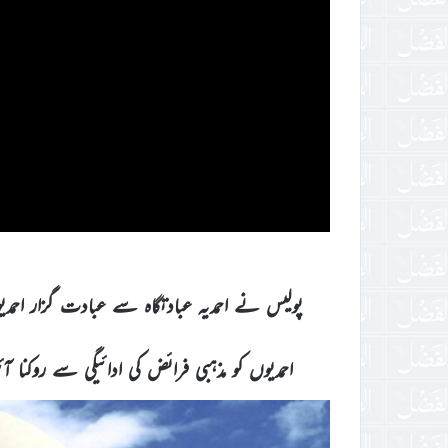
پولیس نے احمدیہ عبادتگاہ سے عبادت گزار احمدیو
احمدیوں کو مذہبی فرائض کی ادائیگی سے روکنا آئین پاکستان ک