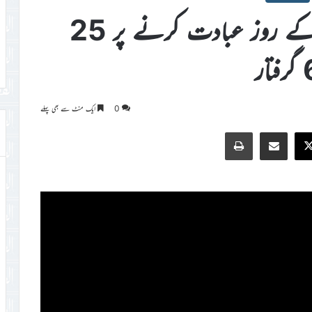
سرجانی ٹاؤن کراچی میں جمعہ کے روز عبادت کرنے پر 25
0
ایک منٹ سے بھی پہلے
Print
Share via Email
Faceb
X