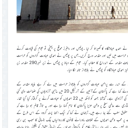
ل ہجوم نے احمدیہ عبادتگاہ کا گھیراؤ کر لیا ۔پولیس اور رینجرز موقع پر پہنچی تو ہجوم کی قیادت کرنے
راد کو حراست میں لیں اور مقدمہ درج کریں۔جس پر پولیس نے احمدی عبادت گزاروں کو حراست
میں لے لیا ۔بعد ازاں ہجوم نے تھانے کا گھیراؤ بھی کر لیااور احمدیوں کےخلاف مقدمہ کے اندراج کا مطالبہ کیا۔ ہجوم کے دباؤ پر پولیس نے زیر نمبر290 مقدمہ زیر
یواری کے اندر سے پرامن عبادت گزاروں کو بلاجواز حراست میں لے کر بے بنیاد مقدمہ کے
اندراج اور عبادتگاہ کو بلاجواز تالہ لگا کر بند کرنے پر افسوس کا اظہار کرتے ہوئے کہا ہے کہ پاکستان کےآئین کے آرٹیکل 20 میں مذہبی آزادیوں کی ضمانت دی گئی
ہے کہ پاکستان کے شہریوں کو اپنے مذہبی عقائد رکھنے اور ان پر عمل کرنے کی آزادی ہے۔ گذشتہ جمعہ کو ڈسکہ میں 22 احمدیوں کو عبادت کرنے پر گرفتار کیا گیا تھا۔
 سے عالمی سطح پر وطن عزیز پاکستان کا نام گہنا رہا ہے اور یہ تاثر قائم ہو رہا ہے کہ
کر حقوق سلب کئے جا رہے ہیں۔ترجمان نے کہا کہ ایک انتہا پسند گروہ کے اس طرح کے
ت پر محب وطن احمدیوں کے خلاف ماورائے قانون کارروائیاں جگ ہنسائی کا سبب بن رہی
 نہیں ہے ۔ ذمہ دار ریاستی حکام کو پاکستانی احمدیوں کے انسانی حقوق کو یقینی بنانا چاہیے