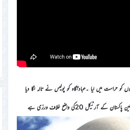
ں کو حراست میں لیا ۔عبادتگاہ کو پولیس نے تالہ لگا دیا
ے آرٹیکل 20کی واضح خلاف ورزی ہے