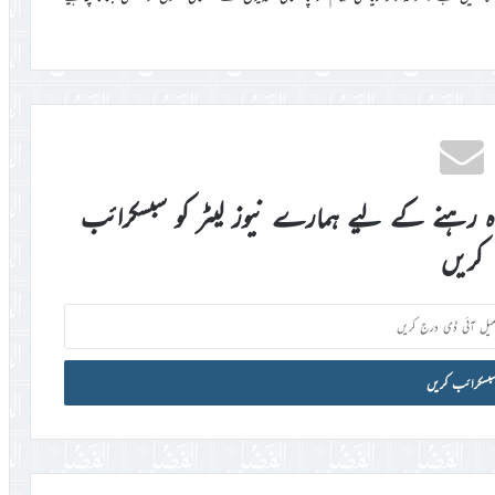
اہ رہنے کے لیے ہمارے نیوز لیٹر کو سبسکرائب
کریں