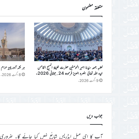
متعلقہ مضمون
خطبہ جمعہ سیّدنا امیر المومنین حضرت خلیفۃ المسیح الخامس
ہر نشہ آور چیز حرام
ایّدہ اللہ تعالیٰ بنصرہ العزیز فرمودہ 24؍جولائی 2026ء
8 اگست 2026ء
9 اگست 2026ء
جواب دیں
آپ کا ای میل ایڈریس شائع نہیں کیا جائے گا۔
ضروری 