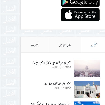
مقبول
حال ہی میں
تبصرے
’’میری سر شت میں ناکامی کا خمیر نہیں‘‘
29 جولائی 2025ء
مومن دلیر اور شجاع ہوتا ہے
10 ستمبر 2019ء
Mendig سے جلسہ سالانہ جرمنی کی تیاری