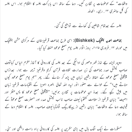
واقعات‘‘ کے موضوعات پر تقاریر کیں۔ دعا کے ساتھ اس بابرکت جلسہ کا اختتام ہوا۔ اس جلسہ
کی کُل حاضری ۲۳؍رہی۔ الحمدللہ
جلسہ کے بعدتمام شاملین کی کھانے سے تواضع کی گئی۔
جماعت احمدیہ بشکیک (Bishkek):
اسی طرح جماعت قرغیزستان کے مرکزی مشن بشکیک
میں مورخہ ۲۳؍فروری ۲۰۲۵ء بروز اتوار جلسہ یوم مصلح موعود منعقد کیا گیا۔
دوپہر ڈیڑھ بجے نماز ظہر وعصر کی ادائیگی کے بعد جلسہ کی کارروائی کا آغاز مکرم الیاس کباتوف
صاحب نیشنل صدر جماعت کی زیر صدارت تلاوت قرآن کریم وقرغیز ترجمہ سے ہوا۔ بعدازاں
پیشگوئی مصلح موعود کے الفاظ رشین زبان میں پڑھ کر سنائے گئے۔ پھر ’’ہم یوم مصلح موعود کیوں
مناتے ہیں؟‘‘ کے حوالے سے حضور انور ایدہ اللہ تعالیٰ بنصرہ العزیز کے اقتباسات قرغیز زبان
میں پیش کیے گئے۔ بعدہٗ ان موضوعات پر تقاریر ہوئیں: ’’پیشگوئی مصلح موعود کا پس منظر اور
اہمیت‘‘ بزبان قرغیز از سلامت کشتوبائیوف صاحب نائب نیشنل صدر اور ’’حضرت مصلح موعودؓ کے
قبولیت دعا کے واقعات‘‘ بزبان رشین از یَیدگاربیگ تَوختابائیوف صاحب۔ جلسہ کا اختتام دعا کے
ساتھ ہوا۔
مستورات نے ایک الگ ہال میں بڑی سکرین پر جلسہ کی کارروائی براہ راست دیکھی اور سنی۔