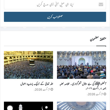
اپنا
ای
میل
آئی
ڈی
درج
کریں
متعلقہ مضمون
آنحضورﷺ کی بے مثال شکرگزاری۔ خلاصہ خطبہ
اللہ تعالیٰ کے نزدیک پسندیدہ اعمال
جمعہ ۷؍اگست ۲۰۲۶ء
7 اگست 2026ء
7 اگست 2026ء