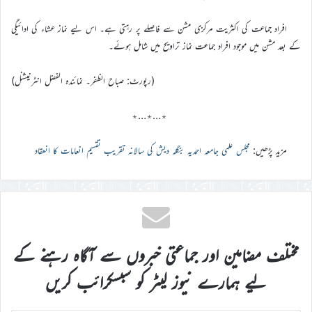
افراد جماعت کی اکثریت مرکزی مشن سے فاصلے پر رہتی ہے۔ اس ليے نماز عشاء کی ادائیگی
کے بعد مشن میں موجود افراد جماعت نماز تراویح میں شامل ہوئے۔
(رپورٹ: صباح الظفر۔ نمائندہ الفضل انٹرنیشنل)
٭…٭…٭
مزید پڑھیں:
مجلس علمی جامعہ احمدیہ بنگلہ دیش کی سالانہ تقریب تقسیم انعامات کا انعقاد
مختلف مضامین اور جماعتی خبروں سے آگاہ رہنے کے
لیے ہمارے نیوز لیٹر کو سبسکرائب کریں