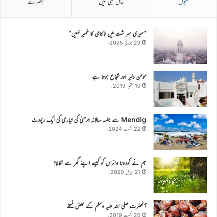
مقبول
حال ہی میں
تبصرے
’’میری سر شت میں ناکامی کا خمیر نہیں‘‘
29 جولائی 2025ء
مومن دلیر اور شجاع ہوتا ہے
10 ستمبر 2019ء
Mendig سے جلسہ سالانہ جرمنی کی تیاری کی ایک رپورٹ
22 اگست 2024ء
ہم نے کورونا وائرس کو کیسے اپنے گھر سے نکالا؟
21 اپریل 2020ء
آنحضرت صلی اللہ علیہ وسلم کے بعض نسخے
20 اگست 2019ء