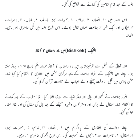
جلسہ کے بعد تمام شاملین کی کھانے سے تواضع کی گئی۔
اس جلسہ میں ۱۰؍انصار، ۱۹؍خدام، ۱۱؍ممبرات لجنہ اماءاللہ، ۹؍اطفال، ۳؍ناصرات،
۴؍بچگان اور ایک غیر از جماعت مہمان شامل ہوئے۔ اس طرح جلسہ میں کُل حاضری ۵۷؍رہی۔
الحمدللہ
بشکیک (Bishkek)میں ماہ رمضان کا آغاز
اللہ تعالیٰ کے فضل سے قرغیزستان میں ماہ رمضان کا آغاز مورخہ یکم مارچ ۲۰۲۵ء بروز ہفتہ
ہوا۔ پہلے دن بشکیک کے افراد جماعت کےليے مرکزی مشن میں افطاری کا انتظام کیا گیا تھا۔
مشن ہاؤس میں قبل از وقت پہنچنے والے احباب نے تلاوت قرآن کریم کی۔
افراد جماعت نے کھجور اور پانی اور دیگر اشیاء سے روزہ افطار کیا۔ نماز مغرب کے بعد کھانے
کا انتظام تھا۔ اطفال نے برتن اور دستر خوان وغیرہ سمیٹنے کے بعد ہال کی صفائی کی اور نماز عشاء
ادا کی گئی۔
پہلے روزے کی افطاری کے پروگرام میں ۱۱؍انصار، ۲۲؍خدام، ۱۵؍ممبرات لجنہ،
۷؍اطفال، ۲؍ناصرات اور ۴؍بچوں نے شمولیت کی۔ اس طرح مجموعی حاضری۶۱؍رہی۔