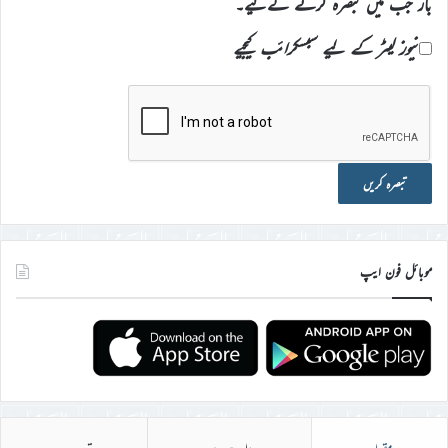
بار جب میں تبصرہ کرنے کےلیے۔
نیوز لیٹر کے لیے سبسکرائب کیجیے
موبائل فون ایپ