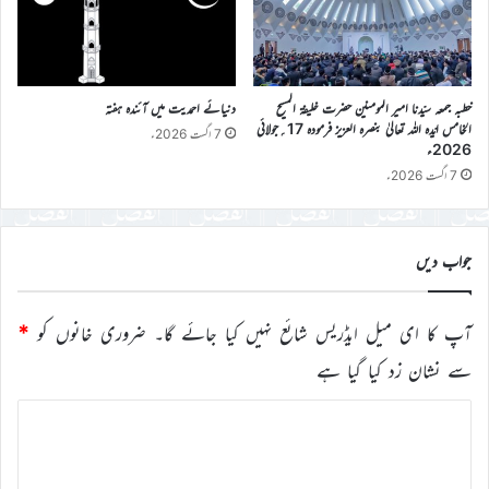
خطبہ جمعہ سیّدنا امیر المومنین حضرت خلیفۃ المسیح
دنیائے احمدیت میں آئندہ ہفتہ
الخامس ایّدہ اللہ تعالیٰ بنصرہ العزیز فرمودہ 17؍جولائی
7 اگست 2026ء
2026ء
7 اگست 2026ء
جواب دیں
آپ کا ای میل ایڈریس شائع نہیں کیا جائے گا۔
ضروری خانوں کو
*
سے نشان زد کیا گیا ہے
ت
ب
ص