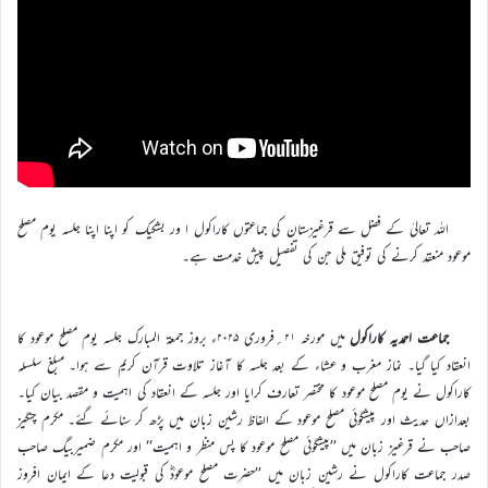
اللہ تعالیٰ کے فضل سے قرغیزستان کی جماعتوں کاراکول ا ور بشکیک کو اپنا اپنا جلسہ یوم مصلح
موعود منعقد کرنے کی توفیق ملی جن کی تفصیل پیش خدمت ہے۔
جماعت احمدیہ کاراکول
میں مورخہ ۲۱؍فروری ۲۰۲۵ء بروز جمعۃ المبارک جلسہ یوم مصلح موعود کا
انعقاد کیا گیا۔ نماز مغرب و عشاء کے بعد جلسہ کا آغاز تلاوت قرآن کریم سے ہوا۔ مبلغ سلسلہ
کاراکول نے یوم مصلح موعود کا مختصر تعارف کرایا اور جلسہ کے انعقاد کی اہمیت و مقصد بیان کیا۔
بعدازاں حدیث اور پیشگوئی مصلح موعود کے الفاظ رشین زبان میں پڑھ کر سنائے گئے۔ مکرم چنگیز
صاحب نے قرغیز زبان میں ’’پیشگوئی مصلح موعود کا پس منظر و اہمیت‘‘ اور مکرم ضمیربیگ صاحب
صدر جماعت کاراکول نے رشین زبان میں ’’حضرت مصلح موعودؓ کی قبولیت دعا کے ایمان افروز