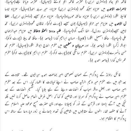
فاطمہ ایم جالو (ویسٹرن اربن،) محترمہ فاطمہ ایم کونٹے (بومبالی)، محترمہ ویاتا بنگے(میامبا)،
ناصرات الاحمدیہ
میں عزیزہ سبیکہ محمود (ویسٹرن اربن) عزیزہ، میر سدیلہ احمد(بومبالی)، عزیزہ امیسا
کائیلا بنگورا (ویسٹرن اربن،) عزیزہ عائشہ موریباہ(میامبا)، عزیزہ مریم سیسے (ویسٹرن اربن)۔
اطفا
ل الاحمدیہ
میں عزیزم میر حزیم (بومبالی)،جون سیسے (پورٹ لوکو)، خاقان محمود(ویسٹرن اربن)، محمد
لامین سیسے(ویسٹرن رورل)، الفا انگ گِوا(میامبا)،
طلبہ مدرسۃ الحفظ وحفاظ
میں عزیزم عبدالرحمان
علی (میامبا)، حافظ اسمعیل بنگورا (کامبیا)، حسان ابراہیم کمارا (جامعہ بو)، حافظ محمد ییلا (پورٹ لوکو)،
ابوبکر زکریا بنگورا (جامعہ بو)۔ اور
مربیان و معلمین
میں مکرم الحاج ابوبکر بنگورا(بومبالی)، مکرم محمد
حسن مانسرے(ویسٹرن اربن)، مکرم سانٹگی کابو(پورٹ لوکو،)، مکرم ابراہیم کابو(پورٹ لوکو) مکرم
عمر ایس کمارا (جامعہ احمدیہ بو)۔
فائنل راؤنڈ کے پروگرام کے مہمان خصوصی امیر جماعت احمدیہ سیرالیون تھے۔ تلاوت کے
بعد ججز میں سے مکرم میر وسیم الرشید صاحب نے اپنے خیالات کا اظہار کیا۔ اس کے بعد مکرم
امیر صاحب اور بعض دیگر احباب کو انعامات دینے کے لیے بلایا گیا۔ تقسیم انعامات کے بعد
مکرم امیر صاحب نے پروگرام کو سراہا اور شاملین کو کہا کہ اصل غرض انعام حاصل کرنا نہیں بلکہ
نیکی میں آگے بڑھنا اور قرآن کے نور کو پھیلانا ہےاور یہی حضرت مسیح موعود علیہ السلام کے
آنے کا مقصد تھا۔ انہوں نے مقابلوں میں شاملین کی تعداد بڑھانے پر زور دیا۔دعا کے ساتھ اس
پروگرام کا اختتام ہوا۔