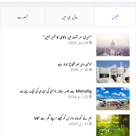
مقبول
حال ہی میں
تبصرے
’’میری سر شت میں ناکامی کا خمیر نہیں‘‘
29 جولائی 2025ء
مومن دلیر اور شجاع ہوتا ہے
10 ستمبر 2019ء
Mendig سے جلسہ سالانہ جرمنی کی تیاری کی ایک رپورٹ
22 اگست 2024ء
ہم نے کورونا وائرس کو کیسے اپنے گھر سے نکالا؟
21 اپریل 2020ء