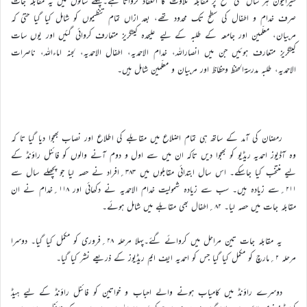
سیرالیون ہر سال ملکی سطح پر مقابلہ تلاوت کا انعقاد کرواتا ہے۔پہلے سالوں میں یہ مقابلہ جات
صرف خدام و اطفال کی سطح تک محدود تھے، بعد ازاں تمام تنظیموں کو شامل کیا گیا حتیٰ کہ
مربیان، معلّمین اور جامعہ کے طلبہ کے لیے علیحدہ کیٹگریز متعارف کروائی گئیں اور یوں سات
کیٹگریز متعارف ہوئیں جن میں انصاراللہ، خدام الاحمدیہ، اطفال الاحمدیہ، لجنہ اماءاللہ، ناصرات
الاحمدیہ، طلبہ مدرسۃالحفظ وحظاظ اور مربیان و معلّمین شامل ہیں۔
رمضان کی آمد کے ساتھ ہی تمام اضلاع میں مقابلے کی اطلاع اور نصاب بھجوا دیا گیا تا کہ
وہ آڈیوز احمدیہ ریڈیو کو بھجوا دیں تاکہ ان میں سے اول و دوم آنے والوں کو فائنل راؤنڈ کے
لیے منتخب کیا جاسکے۔ اس سال ابتدائی مقابلوں میں ۳۸۳؍افراد نے حصہ لیا جو پچھلے سال سے
۲۱۱؍سے زیادہ ہیں۔ سب سے زیادہ شمولیت خدام الاحمدیہ نے دکھائی اور ۱۱۸؍خدام نے ان
مقابلہ جات میں حصہ لیا۔ ۸۲؍اطفال بھی مقابلے میں شامل ہوئے۔
یہ مقابلہ جات تین مراحل میں کروائے گئے۔پہلا مرحلہ ۲۸؍فروری کو مکمل کیا گیا۔ دوسرا
مرحلہ ۲؍مارچ کو مکمل کیا گیا جس کو احمدیہ ایف ایم ریڈیوز کے ذریعے نشر کیا گیا۔
دوسرے راؤنڈ میں کامیاب ہونے والے احباب و خواتین کو فائنل راؤنڈ کے لیے ہیڈ