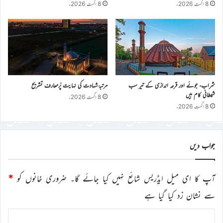
8 اگست 2026ء
8 اگست 2026ء
شراب، جوئے اور قرعہ اندازی کے تیر سب
مرتبۂ شہادت کی نہایت پُرمعارف تشریح
شیطانی کام ہیں
8 اگست 2026ء
8 اگست 2026ء
جواب دیں
آپ کا ای میل ایڈریس شائع نہیں کیا جائے گا۔
ضروری خانوں کو
*
سے نشان زد کیا گیا ہے
ت