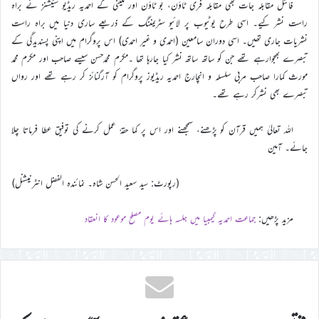
فائنل مقابلہ جات بھی مقابلہ فری ٹاؤن، بو ٹاؤن اور مکینی کے احمدیہ ریڈیو سٹیشنز نے براہ
راست نشر کیے۔ اسی طرح یوٹیوب پر لائیو سٹریمننگ کے ذریعے ساری دنیا میں براہ راست
نشریات جاری تھیں۔ اسی دوران سامعین (احمدی و غیر احمدی) اس پروگرام میں اپنی پسندیدگی کے
تبصرے بھجوارہے تھے جن کو ساتھ ساتھ نشر کیا جارہا تھا ۔مکرم محمدحسن سیسے صاحب اور مکرم محمد
مورث کمارا صاحب مربی سلسلہ و انچارج احمدیہ ریڈیوز پروگرام کو آرگنائز کر رہے تھے اور رواں
تبصرے بھی نشرکر رہے تھے۔
اللہ تعالیٰ ہمیں قرآن کو پڑھنے، سمجھنے اور اس پر کما حقہٗ عمل کرنے کی توفیق عطا فرماتا چلا
جائے۔ آمین
(رپورٹ: سید سعید الحسن شاہ۔ نمائندہ الفضل انٹرنیشنل)
مزید پڑھیں:
جماعت احمدیہ گیمبیا میں جلسہ ہائے یوم مصلح موعود کا انعقاد