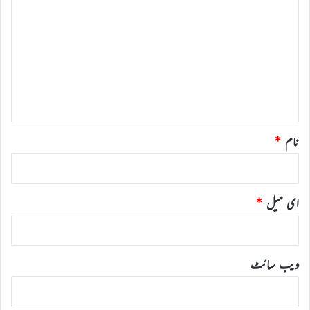
ب
ص
ر
ہ
*
نام
*
ای میل
*
ویب‌ سائٹ