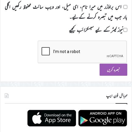
اس براؤزر میں میرا نام، ای میل، اور ویب سائٹ محفوظ رکھیں اگلی
بار جب میں تبصرہ کرنے کےلیے۔
نیوز لیٹر کے لیے سبسکرائب کیجیے
موبائل فون ایپ