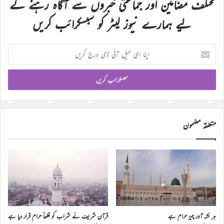
مختلف مضامین اور جماعتی خبروں سے آگاہ رہنے کے
لیے ہمارے نیوز لیٹر کو سبسکرائب کریں
اپنا
ای
میل
آئی
ڈی
درج
کریں
متعلقہ مضمون
ہر نشہ آور چیز حرام ہے
قرآن شریف نے شراب کو قطعاً حرام قرار دیا ہے