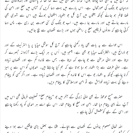
کہ آج میں یہ بھی کہنا چاہتا ہوں، گذشتہ جمعہ بھی میں نے کہا تھا کہ پاکستان اور ہندوستان کے
درمیان جو جنگ کی صورتحال ہے، اس بارے میں بہت دعا کریں کہ آپس میں صلح اور امن کی
فضا قائم ہو جائے کیونکہ جنگوں میں آج کل جو ہتھیار استعمال ہوتے ہیں اس سے شہری بھی
مارے جاتے ہیں اور مارے جا رہے ہیں، اب جو جنگ کی نئی صورت بن رہی ہے۔ پس دعا
کرنی چاہیے کہ دونوں فریقین صلح پر راضی ہوں اور بڑے نقصان سے بچ جائیں۔
اس حوالے سے یہ بات بھی یاد رکھنی چاہیے کہ آج کل سوشل میڈیا پر یا انٹرنیٹ کے اور
جو ذرائع ہیں، الیکٹرانک میڈیا جو بھی ہے، میسجز ہیں، اُس پر ہر ایک بڑے آزادانہ تبصرے کر
دیتا ہے اور اپنی مرضی سے جو چاہے کہہ دیتا ہے۔ جس سے فائدہ کم ہے اور نقصان زیادہ
ہے۔ اپنی طرف سے بڑا اظہار ہو رہا ہوتا ہے کہ ہم کیا چاہتے ہیں۔ احمدیوں کو اس سے پر ہیز
کرنا چاہیے۔کیونکہ یہ اظہار جو ہے اس کا فائدہ کم ہے اور نقصان زیادہ ہے۔ اور اگر کسی کو پیغام
دینے کی بہت زیادہ خواہش ہے تو امن اورسلامتی کا پیغام دیں۔
حضرت مسیح موعودؑ نے بھی اپنی زندگی کے آخر میں جو ’’پیغام صلح‘‘ تصنیف فرمائی تھی اس میں
آپؑ نے یہی پیغام دیا تھا۔ امن اور صلح کا پیغام تھا۔ اس لیے اسے ہر احمدی کو یاد رکھنا چاہیے
اور اسی کے لیے کوشش کرنی چاہیے ۔
اللہ تعالیٰ معصوم جانوں کے نقصان سے بچائے۔ لگتا ہے بعض بڑی طاقتیں اسے ہوا دینے