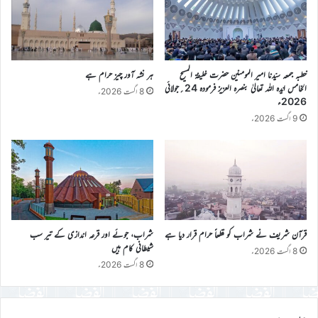
خطبہ جمعہ سیّدنا امیر المومنین حضرت خلیفۃ المسیح
ہر نشہ آور چیز حرام ہے
الخامس ایّدہ اللہ تعالیٰ بنصرہ العزیز فرمودہ 24؍جولائی
8 اگست 2026ء
2026ء
9 اگست 2026ء
قرآن شریف نے شراب کو قطعاً حرام قرار دیا ہے
شراب، جوئے اور قرعہ اندازی کے تیر سب
شیطانی کام ہیں
8 اگست 2026ء
8 اگست 2026ء