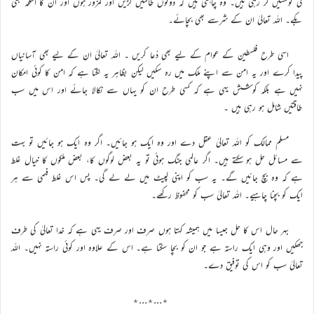
کی کوششیں کر رہی ہیں۔ وہ چاہتی ہیں کہ دونوں طاقتیں لڑیں اور کمزور ہوں اور ان کا اسلحہ بھی
بکے۔ اللہ تعالیٰ ان کے شرسے بھی بچائے۔
اسی طرح فلسطین کے عوام کے لیے بھی دُعا کریں ۔ اللہ تعالیٰ ان کے لیے بھی آسانیاں
پیدا کرے اور یہ امن سے اپنے ملک میں رہ سکیں لیکن بظاہر یہ لگتا ہے کہ امن کا کوئی امکان
نہیں ہے بلکہ کوشش یہی ہے کہ کسی طرح ان کو یہاں سے نکالا جائے اور اس میں سب
طاقتیں شامل ہو رہی ہیں ۔
مسلم ممالک کو اللہ تعالیٰ عقل دے اور وہ ایک ہو جائیں۔ اگر وہ ایک ہو جائیں تو بہت
سے مسائل حل ہو سکتے ہیں۔ اگر عالمی جنگ ہوئی تو یہ بعض لوگوں کا، بعض ملکوں کا خیال غلط
ہے کہ وہ بچ جائیں گے۔ یہ سب کو اپنی لپیٹ میں لے لے گی۔ پس اس غلط فہمی سے ہر
ایک کو بچنا چاہیے۔ اللہ تعالیٰ سب کو محفوظ رکھے۔
بہر حال اس کا حل جیسا میں ہمیشہ کہتا ہوں صرف اور صرف یہی ہے کہ خدا تعالیٰ کی طرف
جھکیں اور وہی ایک راستہ ہے جو ان کو بچا سکتا ہے۔ اس کے علاوہ اور کوئی راستہ نہیں۔ اللہ
تعالیٰ سب کو اس کی توفیق دے۔
٭…٭…٭