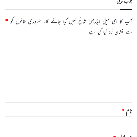
جواب دیں
آپ کا ای میل ایڈریس شائع نہیں کیا جائے گا۔
ضروری خانوں کو
*
سے نشان زد کیا گیا ہے
ت
ب
ص
ر
ہ
*
نام
*