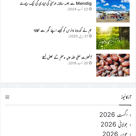
Mendig سے جلسہ سالانہ جرمنی کی تیاری کی ایک رپورٹ
22 اگست 2024ء
ہم نے کورونا وائرس کو کیسے اپنے گھر سے نکالا؟
21 اپریل 2020ء
آنحضرت صلی اللہ علیہ وسلم کے بعض نسخے
20 اگست 2019ء
آرکائیوز
اگست 2026
جولائی 2026
جون 2026