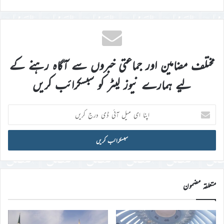
مختلف مضامین اور جماعتی خبروں سے آگاہ رہنے کے
لیے ہمارے نیوز لیٹر کو سبسکرائب کریں
اپنا
ای
میل
آئی
ڈی
درج
کریں
متعلقہ مضمون