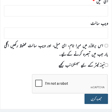
ای میل
*
ویب‌ سائٹ
اس براؤزر میں میرا نام، ای میل، اور ویب سائٹ محفوظ رکھیں اگلی
بار جب میں تبصرہ کرنے کےلیے۔
نیوز لیٹر کے لیے سبسکرائب کیجیے