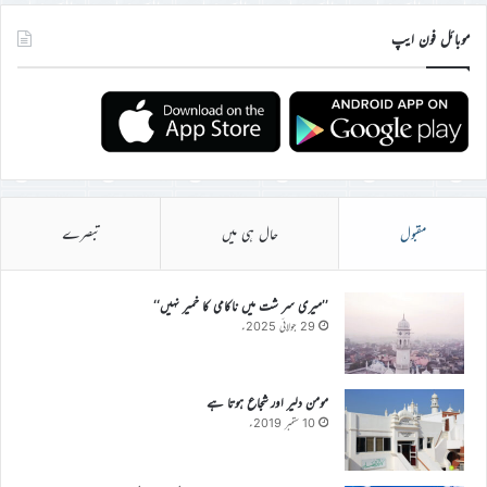
موبائل فون ایپ
مقبول
حال ہی میں
تبصرے
’’میری سر شت میں ناکامی کا خمیر نہیں‘‘
29 جولائی 2025ء
مومن دلیر اور شجاع ہوتا ہے
10 ستمبر 2019ء