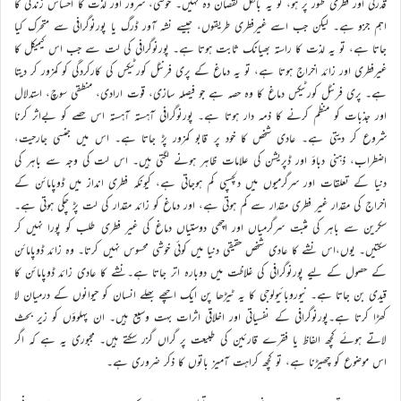
قدرتی اور فطری طور پر ہو، تو یہ بالکل نقصان دہ نہیں۔ خوشی، سرور اور لذت کا احساس زندگی کا
اہم جزو ہے۔ لیکن جب اسے غیرفطری طریقوں، جیسے نشہ آور ڈرگ یا پورنوگرافی سے متحرک کیا
جاتا ہے، تو یہ لذت کا راستہ بھیانک ثابت ہوتا ہے۔ پورنوگرافی کی لت سے جب اس کیمیکل کا
غیرفطری اور زائد اخراج ہوتا ہے، تو یہ دماغ کے پری فرنٹل کورٹیکس کی کارکردگی کو کمزور کر دیتا
ہے۔ پری فرنٹل کورٹیکس دماغ کا وہ حصہ ہے جو فیصلہ سازی، قوت ارادی، منطقی سوچ، استدلال
اور جذبات کو منظم کرنے کا ذمہ دار ہوتا ہے۔ پورنوگرافی آہستہ آہستہ اس حصے کو بےاثر کرنا
شروع کر دیتی ہے۔ عادی شخص کا خود پر قابو کمزور پڑ جاتا ہے۔ اس میں جنسی جارحیت،
اضطراب، ذہنی دباؤ اور ڈپریشن کی علامات ظاہر ہونے لگتی ہیں۔ اس لت کی وجہ سے باہر کی
دنیا کے تعلقات اور سرگرمیوں میں دلچسپی کم ہوجاتی ہے، کیونکہ فطری انداز میں ڈوپامائن کے
اخراج کی مقدار غیر فطری مقدار سے کم ہوتی ہے، اور دماغ کو زائد مقدار کی لت پڑ چکی ہوتی ہے۔
سکرین سے باہر کی مثبت سرگرمیاں اور اچھی دوستیاں دماغ کی غیر فطری طلب کو پورا نہیں کر
سکتیں۔ یوں،اس نشے کا عادی شخص حقیقی دنیا میں کوئی خوشی محسوس نہیں کرتا۔ وہ زائد ڈوپامائن
کے حصول کے لیے پورنوگرافی کی غلاظت میں دوبارہ اتر جاتا ہے۔نشے کا عادی زائد ڈوپامائن کا
قیدی بن جاتا ہے۔ نیوروبائیولوجی کا یہ ٹیڑھا پن ایک اچھے بھلے انسان کو حیوانوں کے درمیان لا
کھڑا کرتا ہے۔پورنوگرافی کے نفسیاتی اور اخلاقی اثرات بہت وسیع ہیں۔ ان پہلوؤں کو زیر بحث
لاتے ہوئے کچھ الفاظ یا فقرے قارئین کی طبیعت پر گراں گزر سکتے ہیں۔ مجبوری یہ ہے کہ اگر
اس موضوع کو چھیڑنا ہے، تو کچھ کراہت آمیز باتوں کا ذکر ضروری ہے۔