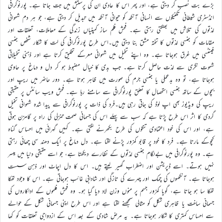
بڑے بت نصب کر دیتی ہے، اور پھر اس کا عادی ان کی پرستش میں جت جاتا ہے۔ پورنوگرافی
انڈسٹری شیطانی تکنیکوں سے انسانی آنکھ کو حیوانی آنکھ میں تبدیل کر دیتی ہے، جو ہر دم شہوانی
لذتوں کی تلاش میں بھٹکتی رہتی ہے۔ فحش فلم ساز کمپنیاں زندگی کے معاملات، تعلقات اور
مقامات کو جنسی لذتوں کا تختہ مشق بنا دیتی ہیں۔اس طرح پورنوگرافی کی لت کا شکار شخص جنسی
فینٹسی میں غرق ہوجاتا ہے۔ وہ اپنے تخیل میں شہوانی معرکے تخلیق کرتا ہے اور ذہنی تخیلاتی
شہوت نگری سے لذت حاصل کرتا ہے۔ جب بدی کا خیال مضبوط ہو کر دل و دماغ پر حاوی
ہوجاتا ہے، تو وہ بدعملی یا جنسی جرم کی صورت میں ظاہر ہوتا ہے۔ دور حاضر میں ریپ اور
بچوں کے ساتھ جنسی استحصال کا تعلق پورنوگرافی سے سامنے رہا ہے۔ فحش ویب سائٹس پر حقیقی
ریپ کی ویڈیوز بھی اپ لوڈ کی جاتی رہی ہیں۔فرد کی ذات پر پورنوگرافی سے پیدا شدہ شہوانی تخیل
گردی کا اثر اس طرح پڑتا ہے کہ سب سے پہلے اس کی جسمانی صحت تنزلی کی راہ پر گامزن ہوتی
ہے، اور اس کی خود اعتمادی تنکوں کی طرح بکھرنے لگتی ہے۔ کہیں گہرائی میں احساس گناہ
کچوکے مارتا ہے۔ فرد کا خود پر قابو کمزور پڑنے لگتا ہے۔ دل دماغ پر ایک دھند سی چھائی رہتی
ہے۔ وہ پورنوگرافی میں بےلگام جنسی لذتوں کے نظارے دیکھتا ہے، جو اسے حقیقی دنیا میں میسر
نہیں ہوتے۔ اسے ڈپریشن اور اضطراب گھیر لیتے ہیں۔ اس کا دل اچاٹ اور ذہن سست
ہوجاتا ہے۔ آنکھوں کی چمک اور چہرے کی تازگی اور شادابی غائب ہوجاتی ہے۔ اس کا وجود تھکا
تھکا سا ہو جاتا ہے، گویا کمزور جسم پر منوں وزن لاد دیا گیا ہو۔ وہ فحش فلموں کے اداکاروں کی
جسمانی ساخت یا ظاہری شکل کو مثالی سمجھنے لگتا ہے اور اس طرح اپنی جسمانی شکل کے حوالے
سے احساس کمتری کا شکار ہوجاتا ہے۔ یہ مرض شادی کے بعد اس کے ازدواجی تعلقات کو کھا