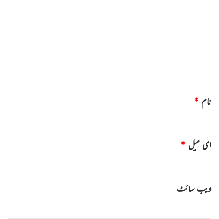
ب
ص
ر
ہ
*
نام
*
ای میل
*
ویب‌ سائٹ