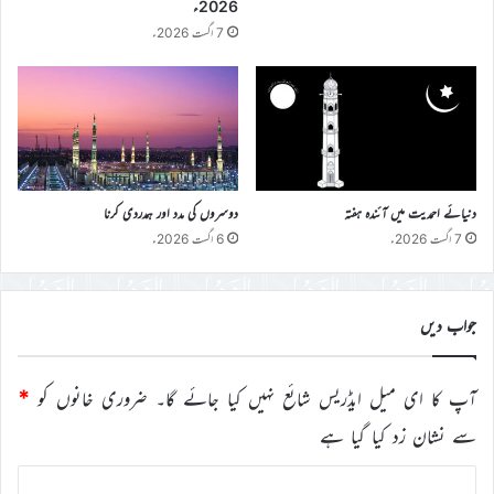
2026ء
7 اگست 2026ء
دنیائے احمدیت میں آئندہ ہفتہ
دوسروں کی مدد اور ہمدردی کرنا
7 اگست 2026ء
6 اگست 2026ء
جواب دیں
آپ کا ای میل ایڈریس شائع نہیں کیا جائے گا۔
ضروری خانوں کو
*
سے نشان زد کیا گیا ہے
ت