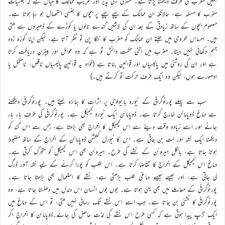
ہمیں مغرب کی طرف دیکھنا پڑتا ہے۔ مشرقی ترقی پذیر اور غریب ممالک کا خیال ہے کہ جنسیات
مغرب کا مسئلہ ہے، حالانکہ ان ممالک کے چپے چپے پر بچوں کا جنسی استحصال ہو رہا ہوتا ہے۔
معصوم بچوں کے ساتھ زیادتی کے بعد ان کی لاشیں گندے نالوں یا کوڑے کے ڈھیروں سے ملتی
ہیں۔ احساس محرومی میں جلتے ان ممالک کو مغرب کا ننگا پن تو نظر آتا ہے، لیکن اپنا کوزہ زدہ
جسم دکھائی نہیں دیتا۔ مغرب میں اتنی حکمت دانش تو ہے کہ وہ عوامل اور پیٹرن دریافت کرتا
ہے اور ان کی روشنی میں پالیسیاں اور قوانین بناتا ہے (خواہ یہ قوانین پالیسیاں ناقص، نامکمل یا
ادھورے ہوں، لیکن وہ ایک طرف حرکت تو کرتے ہیں۔)
سب سے پہلے پورنوگرافی کے نیورو بائیولوجی پر اثرات کا جائزہ لیتے ہیں۔ پورنوگرافی دیکھنے
سے دماغ ڈوپامائن خارج کرتا ہے۔ ڈوپامائن ایک نیورو کیمیکل ہے۔ پورنوگرافی کی طرف بار بار
جانے اور اسے زیادہ وقت دینے سے اس کیمیکل کا اخراج بھی بڑھتا ہے، جس سے اس گند کو
دیکھنا ایک نشہ اور لت بن جاتی ہے۔ اس کا نیورل کنکشن ڈوپامائن کے اخراج کے ساتھ مضبوط
ہوتا جاتا ہے، بالکل ہیروئن کے نشے کی طرح۔ ہیروئن بھی اس کیمیکل کو متحرک کرتی ہے۔
دماغ اس کیمیکل کے اخراج کا تقاضا کرتا ہے۔ اس طلب کو پورا کرنے کے لیے نشہ آور ڈرگ
لی جاتی ہے، اور جیسے جیسے دماغی طلب بڑھتی ہے، نشے کا استعمال بھی بڑھتا جاتا ہے۔
پورنوگرافی کے معاملے میں بھی یہی ہوتا ہے۔ جوں جوں انسان اس دلدل میں دھنستا جاتا ہے، وہ
پورنوگرافی کا نشئی بن جاتا ہے۔ جب اسے اس نشے تک رسائی نہیں ملتی، تو اس کے دماغ میں
ایک تڑپ پیدا ہوتی ہے کہ کسی طرح اس نشے کی لذت حاصل کی جائے۔ڈوپامائن کا اخراج اگر