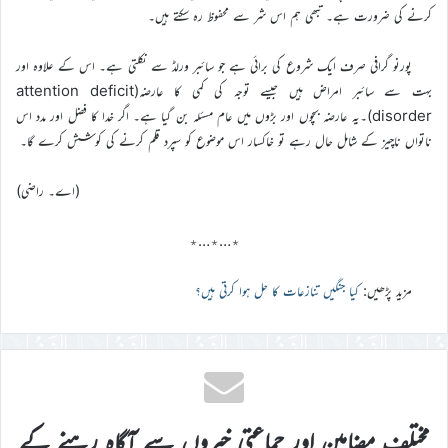
کرنے کی ضرورت ہے۔ تبھی ہم اس شر سے محفوظ رہ سکتے ہیں۔
پورنو گرافی صرف ایک شروع کی برائی ہے جو سائبر ورلڈ سے نکلتی ہے۔ اس کے علاوہ اور
بہت سے سائبر امراض ہیں جیسے توجہ کی کمی کا عارضہ(attention deficit
disorder)۔یہ عارضہ بچوں اور بڑوں میں عام مسئلہ بن گیا ہے۔ اگر خدا کا فضل اور مدد اس
ناتواں ناچیز کے شامل حال رہے تو خاکسار اس موضوع کو سپرد قلم کرنے کی کوشش کرے گا۔
(اے۔ راضی)
٭…٭…٭
مزید پڑھیں:
کیا جنگیں تنازعات کا حل ہوا کرتی ہیں؟
مختلف مضامین اور جماعتی خبروں سے آگاہ رہنے کے