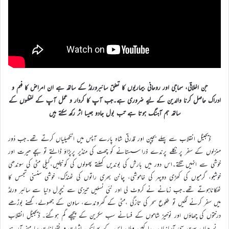
جن اخلاقی، سماجی اور روحانی بیماریوں کا تعلق سائبرورلڈ کے ساتھ ہے ان امراض کا فہم و
ادراک حاصل کرنا والدین کے لیے ضروری ہے۔جب آپ کا کردار و عمل آپ کے لفظوں کے
ساتھ ہم آہنگ ہوتا ہے تب بول جادو جیسا اثر رکھ سکتے ہیں
ڈیجیٹل انقلاب سے پہلے بچپن اور قدرتی شاہ پارے آپس میں اٹکھیلیاں کرتے تھے۔جب دُور
منزلوں کے سفر پر نکلے پرندے ذرا سستانے کو چھت کی منڈیر پرپڑاؤ ڈالتے تو بچے حیرت اور
خوشی سے انہیں تکتے۔اس دور میں بارش کی بوندیں کھلتے پھولوں کی کونپلیں،گیلی مٹی کی سوندھی
خوشبو، گرمیوں کی کھڑی دوپہر کی خاموشی، چانن بھری راتوں کی ٹھنڈک، خوشی سنسنی تجسس کا
ٹھکاناہوتے تھے۔جب زمانے نے کروٹ لی اور نئی نسلیں تیزی سے نیچرل دنیا سے سائبر ورلڈ
میں سفر کرنے لگیں تو طلوع سحر کی تازگی ،مٹی کے گھروندے، ساون کے جھولے، گھنے بوڑھے
درختوں کی چھاؤں اور نوخیز شاموں کے فسانے سب سکرین کے پیچھے گم ہوگئے۔ ڈیجیٹل انقلاب
نے جہاں بہت سی آسانیاں پیدا کیں وہاں اس کے بھیانک اثرات و نقصانات سامنے آرہے