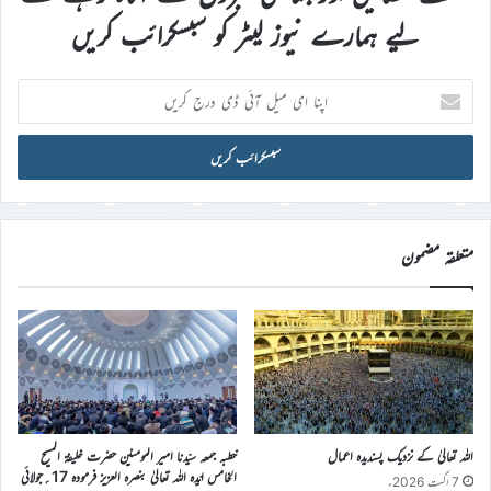
لیے ہمارے نیوز لیٹر کو سبسکرائب کریں
اپنا
ای
میل
آئی
ڈی
درج
کریں
متعلقہ مضمون
اللہ تعالیٰ کے نزدیک پسندیدہ اعمال
خطبہ جمعہ سیّدنا امیر المومنین حضرت خلیفۃ المسیح
الخامس ایّدہ اللہ تعالیٰ بنصرہ العزیز فرمودہ 17؍جولائی
7 اگست 2026ء