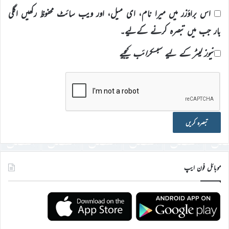
اس براؤزر میں میرا نام، ای میل، اور ویب سائٹ محفوظ رکھیں اگلی
بار جب میں تبصرہ کرنے کےلیے۔
نیوز لیٹر کے لیے سبسکرائب کیجیے
موبائل فون ایپ