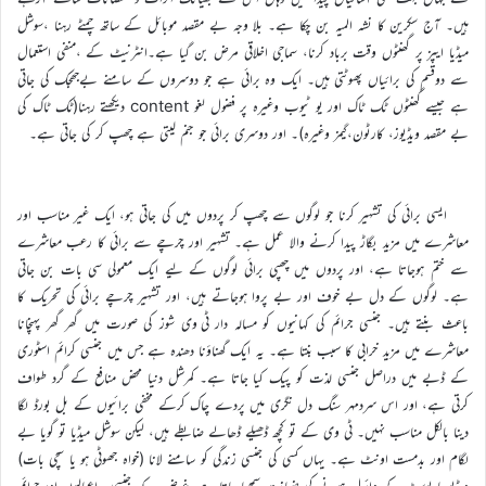
ہیں۔ آج سکرین کا نشہ المیہ بن چکا ہے۔ بلا وجہ بے مقصد موبائل کے ساتھ چمٹے رہنا ،سوشل
میڈیا ایپز پر گھنٹوں وقت برباد کرنا، سماجی اخلاقی مرض بن گیا ہے۔انٹرنیٹ کے ،منفی استعمال
سے دوقسم کی برائیاں پھوٹتی ہیں۔ ایک وہ برائی ہے جو دوسروں کے سامنے بےجھجک کی جاتی
ہے جیسے گھنٹوں ٹک ٹاک اور یو ٹیوب وغیرہ پر فضول لغو content دیکھتے رہنا(ٹک ٹاک کی
بے مقصد ویڈیوز، کارٹون،گیمز وغیرہ)۔ اور دوسری برائی جو جنم لیتی ہے چھپ کر کی جاتی ہے۔
ایسی برائی کی تشہیر کرنا جو لوگوں سے چھپ کر پردوں میں کی جاتی ہو، ایک غیر مناسب اور
معاشرے میں مزید بگاڑ پیدا کرنے والا عمل ہے۔ تشہیر اور چرچے سے برائی کا رعب معاشرے
سے ختم ہوجاتا ہے، اور پردوں میں چھپی برائی لوگوں کے لیے ایک معمولی سی بات بن جاتی
ہے۔ لوگوں کے دل بے خوف اور بے پروا ہوجاتے ہیں، اور تشہیر چرچے برائی کی تحریک کا
باعث بنتے ہیں۔ جنسی جرائم کی کہانیوں کو مسالہ دار ٹی وی شوز کی صورت میں گھر گھر پہنچانا
معاشرے میں مزید خرابی کا سبب بنتا ہے۔ یہ ایک گھناؤنا دھندہ ہے جس میں جنسی کرائم اسٹوری
کے ڈبے میں دراصل جنسی لذت کو پیک کیا جاتا ہے۔ کمرشل دنیا محض منافع کے گرد طواف
کرتی ہے، اور اس سردمہر سنگ دل نگری میں پردے چاک کرکے مخفی برائیوں کے بل بورڈ لگا
دینا بالکل مناسب نہیں۔ ٹی وی کے تو کچھ ڈھیلے ڈھالے ضابطے ہیں، لیکن سوشل میڈیا تو گویا بے
لگام اور بدمست اونٹ ہے۔ یہاں کسی کی جنسی زندگی کو سامنے لانا (خواہ جھوٹی ہو یا سچی بات)
ویڈیو یا پوسٹ کے وائرل ہونے کی ضمانت سمجھا جاتا ہے۔غرض یہ کہ جنسی بداعمالیوں اور جرائم