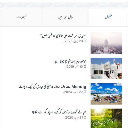
مقبول
حال ہی میں
تبصرے
’’میری سر شت میں ناکامی کا خمیر نہیں‘‘
29 جولائی 2025ء
مومن دلیر اور شجاع ہوتا ہے
10 ستمبر 2019ء
Mendig سے جلسہ سالانہ جرمنی کی تیاری کی ایک رپورٹ
22 اگست 2024ء
ہم نے کورونا وائرس کو کیسے اپنے گھر سے نکالا؟
21 اپریل 2020ء