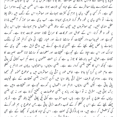
کے ڈھنڈورے پیٹنا معاشرے کے لیے تباہ کن ثابت ہوتا ہے۔اس ضمن میں ایک دوسرا رخ
بھی ہے۔ اگر کسی بدعملی، بدی یا جرم کی کثرت ہوجائے اور معاشرہ اس کے رنگ میں رنگتا چلا
جائے، تو ایسی بدی پر غور وفکر کرنا ضروری ہوجاتا ہے۔ تب بدی سے منہ موڑ کر آنکھیں چرانا
عقل مندی نہیں۔ جن معاشروں میں بچوں کے ساتھ جنسی استحصال عام ہوجائے، وہاں اس برائی
پر غور و فکر کرنا، اس کے عوامل اور محرکات کا سراغ لگانا سودمند ثابت ہوتا ہے۔ گہرے
تجزیے اور غیرجانب دار تحقیقات کو سامنے لانے اور اخبار بیچنے، ٹی وی کرائم شوز کی ریٹنگ
بڑھانے یا محض چسکے لینے کے لیے تشہیری چرچے کرنے میں واضح فرق ہے۔ مخفی بدی کے
تدارک اور اس سے بچاؤ کے لیے تجزیے، تحقیقات اور معلومات کو سامنے لانا حکمت بصیرت کا
تقاضا ہے۔طویل تمہید باندھنے کا جواز یہ ہے کہ زیر بحث مضمون پر بہت کم لب کشائی کی جاتی
ہے، کیونکہ اس کا تعلق جنسی کردار سے ہے۔ جنسی رویوں، بداعمالیوں، بدیوں اور جرائم پر گفتگو
سے عام طور پر گریز کیا جاتا ہے، خاص طور پر ترقی پذیر معاشروں میں یہ موضوع ممنوعہ شجر سمجھا
جاتا ہے۔ دوسری طرف، مغربی ترقی یافتہ دنیا میں اگرچہ آزادانہ جنسی تعلقات کے لیے قبولیت
پائی جاتی ہے، لیکن جنسی رویوں، جرائم اور استحصال پر گہرے تجزیے اور تحقیقات وہیں سے
برآمد ہوتی ہیں۔ مشرق نہ تو اپنے زور بازو پر جنسی موضوعات پر تحقیق کرتا ہے اور نہ ہی جنسی
بدیوں کے علاج پر توجہ دیتا ہے۔ ہاں، جب مغرب سے کوئی پکی پکائی تحقیق ہاتھ لگتی ہے، تو پھر
چسکے لینے کے لیے اس پر گفتگو کر کے خوب دعوت اڑائی جاتی ہے۔جس موضوع پر ہم غور کرنے
کی کوشش کر رہے ہیں، وہ پورنوگرافی کی لعنت ہے۔ اس کی تباہ کاریوں کو سمجھنے کے لیے بھی