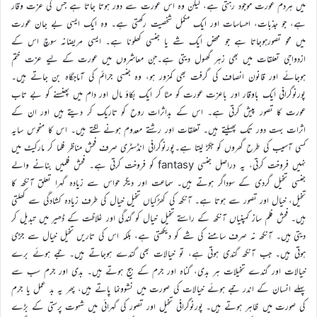
میں ہردم عورت موجود رہتی ہے، لیکن وہ اس عورت سے دور ہوتا جاتا ہے جس کی عزت وقار
ہے، جو جذبات، احساسات اور ایک مکمل شخصیت رکھتی ہے۔ وہ ایک ایسی بے جان عورت
میں محو تصورہوجاتا ہے جو محض ایک شے یا جنسی کھلونا ہے۔ ایسی مریضانہ سوچ اس کے
ازدواجی تعلقات میں بھی زہر گھول دیتی ہے۔جن معاشروں میں عورت کے لیے عزت ختم
ہوجائے اور قانون انصاف کی گرفت بھی کمزور ہو، وہ جنسی جرائم کی آماجگاہ بن جاتے ہیں۔
پورنوگرافی ایک باوقار اور باعزت عورت کو مٹا کر ایک بکاؤ مال اور دام میں پھنسنے کو بے تاب
عورت کا تصور پیش کرتی ہے۔ اس کے بداثرات روح کو تاریک کر دیتے ہیں اور ان کے
اثرات بہت دور تک پھیلتے ہیں۔ تعلقات اور رشتے معدوم ہونے لگتے ہیں۔ اس کا منحوس سایہ
کسی آسیب کی طرح گھروں کو جکڑ لیتا ہے۔پورنوگرافی انڈسٹری صرف فحش مناظر فلما کر مارکیٹ میں
نہیں فروخت کرتی، یہ دراصل جنسی fantasy کو فروخت کرتی ہے۔ فحش فلمیں بنانے والے
جنسی تخیل گردی کے سوداگر ہوتے ہیں۔ سماعت اور دیگر حواس سے زیادہ گہرا تعلق آنکھ کا
تخیل، خیال اور تصور سے ہوتا ہے۔ آنکھ کی کھڑکیاں تخیل خیال کی طرف زیادہ کشادگی سے کھلتی
ہیں۔ فحش فلم ساز کمپنیاں آنکھ کے راستے تخیل خیال کو گندگی اور غلاظت کے ڈھیر میں تبدیل کر
دیتی ہیں۔ آنکھ نہ صرف سامنے کی شے کو دیکھتی ہے، بلکہ اس کی تاریں تخیل خیال سے جڑی
ہوتی ہیں۔ جب آنکھ گندی ہوتی ہے، تو خیالات بھی گندے ہوجاتے ہیں۔ جمے ہوئے برے
خیالات اور گندے تخیلات ہر بدی، گناہ اور جرم کے بیج ہوتے ہیں۔ بدی اور جرم سب سے
پہلے انسان کے اندر جمے ہوئے خیالات کی صورت میں نشوونما پاتے ہیں، پھر یہ بد عمل یا جرم
کی صورت میں ظاہر ہوتے ہیں۔ پورنوگرافی تخیل اور تصور کی گہرائی میں شہوت پرستی کے بڑے