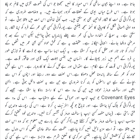
جاتا ہے۔ وہ اپنے جیون ساتھی کو اس معیار کا نہیں سمجھتا جو اس کی شہوت نگری میں قائم ہو چکا
ہوتا ہے۔ اس طرح میاں بیوی کے تعلقات کمزور ہوجاتے ہیں۔ یہ وضاحت ضروری ہے کہ
پورنوگرافی کی لت کا شکار خواتین بھی ہو سکتی ہیں۔ جب کوئی خاتون اس لت میں مبتلا ہوتی ہے، تو
وہ اپنی جسمانی شکل کو کامیابی کا نسخہ سمجھ بیٹھتی ہے۔پورنوگرافی کسی بھی عمر کے فرد کو اپنا شکار بنا
سکتی ہے۔ یہ سوچ کہ اٹھارہ سال کی عمر سے پہلے پابندیاں ہونی چاہئیں لیکن اس کے بعد جو
مرضی دیکھا جائے، انتہائی بچگانہ ہے۔ حقیقت یہ ہے کہ فحش مواد کسی بھی عمر میں شخص کے
کردار کو تار تار اور عقل کو بوسیدہ کر سکتا ہے۔ یہ ایک ایسا سانپ ہے جو ڈسے گا تو لازمی طور
پر فرد کے جسم میں زہر پھیلائے گا۔ انسان میں جنسی جبلت ایک قوی اور طاقتور قوت ہے۔
پورنوگرافی اس قوت کو بے لگام، بے اعتدال اور بےمحل کرنے کا کاروبار ہے۔ اس لیے فحش
مواد کو عمر کے ساتھ باندھنا محض دھوکا ہے۔اس لعنت سے دور رہنے اور اپنوں کو اس سے
بچانے کے لیے ان راستوں کو بند کرنا ضروری ہے جن سے یہ لعنت داخل ہوتی ہے۔ ایسی
ایپس اور سافٹ ویئرز موجود ہیں جن کی مدد سے اس کا راستہ روکا جا سکتا ہے، جیسے کہ
Covenant Eyes جو لیپ ٹاپ اور موبائل کے لیے دستیاب ہے۔ اس کی مدد سے
پورنوگرافی کو بلاک کیا جاسکتا ہے، اور نابالغ جو کچھ انٹرنیٹ پر کرتا ہے، اس کی رپورٹ والدین کو
ملتی رہتی ہے۔ (یہاں مقصد کسی ایپ یا سافٹ ویئر کی تشہیر کرنا نہیں۔ والدین خود تحقیق کرکے
مناسب ایپ یا سافٹ ویئر حاصل کر سکتے ہیں۔)اگر کسی کے بارے میں معلوم ہو کہ وہ اس لت
میں مبتلا ہے، تو اسے مزید ذلیل نہیں کرنا چاہیے۔ حکمت کے ساتھ عادی شخص کو اس دلدل سے
نکالنے کی کوشش کرنی چاہیے۔ جنسی سرگرمی کا تعلق شرم سے وابستہ ہے، اس لیے کسی کی