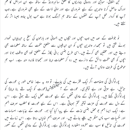
جن اخلاقی، سماجی اور روحانی بیماریوں کا تعلق سائبرورلڈ کے ساتھ ہے ان امراض کا فہم
ادراک حاصل کرنا والدین کے لیے ضروری ہے اور اپنی ذات کے لیے بھی ضروری ہے۔جب
آپ کا کردار عمل آپ کے لفظوں کے ساتھ ہم آہنگ ہوتا ہے تب بول جادو جیسا اثر رکھ
سکتے ہیں۔
نو بلوغت کے عہد میں جب بچوں اور بچیوں میں جسمانی اور ہارمون کی سطح پر تبدیلیاں نمودار
ہونے لگتی ہیں تو سمجھدار والدین بچوں کو ان تبدیلیوں سے متعلق حکمت کے ساتھ معلومات بھی
دیتے ہیں اور تلقین بھی کرتے ہیں۔اسی طرح جنسی برائی بگاڑ کے متعلق خود بھی واقف ہونا اور
بچوں کو بھی حکمت دانش کے دائرے میں رہ کر معلومات دینا اور سمجھانا فائدہ مند ہے۔ اب ہم
موضوع کی طرف واپس آتے ہیں۔
پورنوگرافی کی وضاحت اگر ایک فقرے میں کی جائے، تو وہ یہ ہے: خاص طور پر عورت کی
تذلیل، بے عزتی اور بے توقیری۔ عورت کے آبجیکٹیفیکیشن(عورت کو ایک شے بنا دینا) کو
پورنوگرافی کہتے ہیں۔ پورنوگرافی کے عادی شخص کے لیے عورت محض ایک شے ہوتی ہے۔ اس
کے دل سے عورت کی عزت توقیر ختم ہوجاتی ہے۔ اس کے لیے عورت کا مطلب صرف جسم
ہے، ایک ایسا جسم جو محض جنسی لذت کے لیے پیدا کیا گیا ہو۔ عورت کے جذبات، احساسات
اور نفسیات سب پس منظر میں چلے جاتے ہیں، اور صرف جسم نمایاں رہتا ہے۔ اس زمانے میں
عورت کی تذلیل کا سب سے مکروہ استعارہ پورنوگرافی ہے۔ پورنوگرافی کے عادی شخص کے تصور