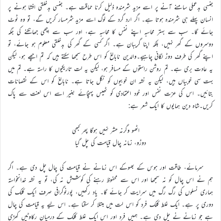
جنسی بدعملی سامنے آنے پر اسے مزید شرمندہ ذلیل کرنا حماقت ہے۔ جنسی بدخلقی افشا ہونے پر
انسان پہلے ہی شرمندہ ہوتا ہے۔ اگر ارد گرد کے لوگ اسے مزید شرمسار کریں گے، تو وہ ٹوٹ
جائے گا۔ سب سے بہتر محاسبہ اپنے نفس کا محاسبہ ہے، اور سب سے اچھی جھانکنے کی جگہ
دوسروں کے گھر نہیں، بلکہ اپنا گریبان ہے۔ اگر کسی کے گھر کی بدخلقی معلوم ہو جائے، تو
اپنے گھر کی طرف دوڑ لگانی چاہیے۔والدین نابالغ کو اس طرح سمجھا سکتے ہیں کہ تم اچھے ہو، لیکن
یہ عادت بری ہے۔ تم روشن راستوں کے مسافر ہو، لیکن یہ لت تاریکیوں کا راستہ ہے۔ تم میں
بہت سی خوبیاں ہیں، لیکن یہ نشہ ان خوبیوں کو نگل جاتا ہے۔ نابالغ کو اس کے نقصانات
بتائیں۔ اس کی عزت نفس اور خود اعتمادی کو ٹھیس پہنچائے بغیر اسے اس لعنت سے پاک
کریں۔شاہ دین ہمایوں کا ایک شعر ہے:
اٹھو وگرنہ حشر نہیں ہوگا پھر کبھی
دوڑو، زمانہ چال قیامت کی چل گیا
سرمائے، طاقت اور ہوس کے بھوکے اس زمانے نے قیامت کی چال چل دی ہے۔ اگر
ہم نے اس چال کو نہ سمجھا اور اس سے محفوظ رہنے کی کوشش نہ کی، تو یہ نشہ خدانخواستہ
ہماری نسلوں کی رگ رگ میں سرایت کر جائے گا۔ یاد رکھیں، پورنوگرافی صرف ایک کلک کی
دوری پر ہے۔ ایک غلط کلک فرد کو اس لت میں مبتلا کر سکتا ہے۔ اس لیے یہ قیامت کی چال
ہے جو زمانے نے چل دی ہے۔ ہمیں فرد اور اس ایک غلط کلک کے درمیان رکاوٹیں کھڑی