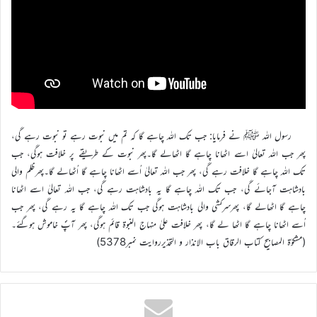
رسول اللہ ﷺ نے فرمایا: جب تك اللہ چاہے گا كہ تم میں نبوت رہے تو نبوت رہے گی،
پھر جب اللہ تعالیٰ اسے اٹھانا چاہے گا اٹھالے گا۔پھر نبوت كے طریقے پر خلافت ہوگی، جب
تك اللہ چاہے گا خلافت رہے گی، پھر جب اللہ تعالیٰ اُسے اٹھانا چاہے گا اُٹھالے گا۔پھرظلم والی
بادشاہت آجائے گی، جب تك اللہ چاہے گا یہ بادشاہت رہے گی، جب اللہ تعالیٰ اسے اٹھانا
چاہے گا اٹھالے گا، پھرسرکشی والی بادشاہت ہوگی جب تك اللہ چاہے گا یہ رہے گی، پھر جب
اُسے اٹھانا چاہے گا اٹھا لے گا، پھر خلافت علیٰ منہاج النبوۃ قائم ہوگی، پھر آپؐ خاموش ہوگئے۔
(مشکوٰة المصابیح کتاب الرقاق باب الانذار و التحذیرروایت نمبر5378)