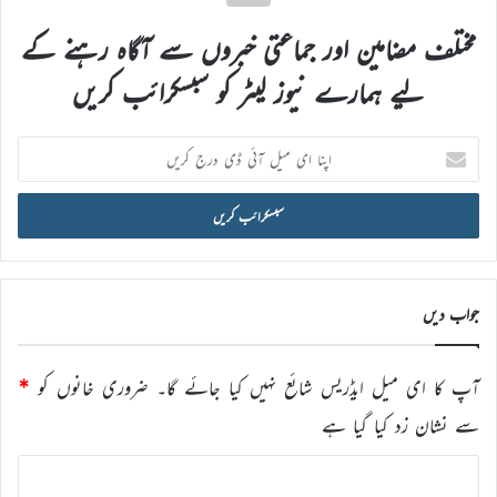
مختلف مضامین اور جماعتی خبروں سے آگاہ رہنے کے
لیے ہمارے نیوز لیٹر کو سبسکرائب کریں
اپنا
ای
میل
آئی
ڈی
درج
کریں
جواب دیں
آپ کا ای میل ایڈریس شائع نہیں کیا جائے گا۔
ضروری خانوں کو
*
سے نشان زد کیا گیا ہے
ت