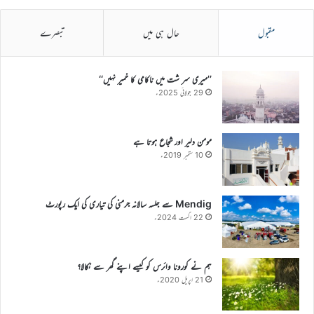
مقبول
حال ہی میں
تبصرے
’’میری سر شت میں ناکامی کا خمیر نہیں‘‘
29 جولائی 2025ء
مومن دلیر اور شجاع ہوتا ہے
10 ستمبر 2019ء
Mendig سے جلسہ سالانہ جرمنی کی تیاری کی ایک رپورٹ
22 اگست 2024ء
ہم نے کورونا وائرس کو کیسے اپنے گھر سے نکالا؟
21 اپریل 2020ء