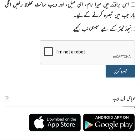
اس براؤزر میں میرا نام، ای میل، اور ویب سائٹ محفوظ رکھیں اگلی
بار جب میں تبصرہ کرنے کےلیے۔
نیوز لیٹر کے لیے سبسکرائب کیجیے
موبائل فون ایپ