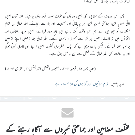
الدعوات باب ما جاء فی فضل الدعاء)
پس اس حدیث کے مطابق بھی ہمیں دعاؤں کی طرف بہت توجہ دینی چاہئے۔ اللہ تعالیٰ ہمیں
ذاتی طورپر بھی، جماعتی طورپر بھی، ہر پریشانی اور مصیبت اور بلا سے بچائے۔ اللہ تعالیٰ ان تمام
مشکلات کو جن میں سے ہم اس وقت گزر رہے ہیں جلد دور فرمائے، ہمیں مزید ابتلاؤں اور
امتحانوں میں نہ ڈالے، ہمیں ہر شر سے محفوظ و مامون رکھے۔ اللہ تعالیٰ جلد ترہمیں اپنے مخالفین
پر غلبہ عطا فرمائے۔ لیکن بات وہی ہے کہ ایک اضطراری کیفیت ہمیں اپنے اوپرطاری کرنی ہوگی
اور یہ حالت بھی اللہ تعالیٰ کے فضل سے ہی حاصل ہوتی ہے۔
(خطبہ جمعہ ۲۸؍نومبر ۲۰۰۳ء، مطبوعہ الفضل انٹرنیشنل۲۳؍ جنوری ۲۰۰۴ء)
مزید پڑھیں:
تمام برائیوں اور گناہوں کی جڑ جھوٹ ہے
مختلف مضامین اور جماعتی خبروں سے آگاہ رہنے کے