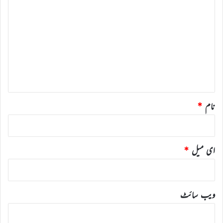
ب
ص
ر
ہ
*
نام
*
ای میل
*
ویب‌ سائٹ