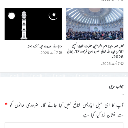
خطبہ جمعہ سیّدنا امیر المومنین حضرت خلیفۃ المسیح
دنیائے احمدیت میں آئندہ ہفتہ
الخامس ایّدہ اللہ تعالیٰ بنصرہ العزیز فرمودہ 17؍جولائی
7 اگست 2026ء
2026ء
7 اگست 2026ء
جواب دیں
آپ کا ای میل ایڈریس شائع نہیں کیا جائے گا۔
ضروری خانوں کو
*
سے نشان زد کیا گیا ہے
ت