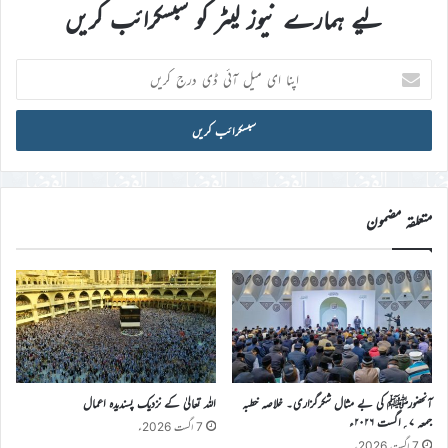
لیے ہمارے نیوز لیٹر کو سبسکرائب کریں
اپنا
ای
میل
آئی
ڈی
درج
کریں
متعلقہ مضمون
آنحضورﷺ کی بے مثال شکرگزاری۔ خلاصہ خطبہ
اللہ تعالیٰ کے نزدیک پسندیدہ اعمال
جمعہ ۷؍اگست ۲۰۲۶ء
7 اگست 2026ء
7 اگست 2026ء