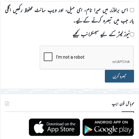
اس براؤزر میں میرا نام، ای میل، اور ویب سائٹ محفوظ رکھیں اگلی
بار جب میں تبصرہ کرنے کےلیے۔
نیوز لیٹر کے لیے سبسکرائب کیجیے
موبائل فون ایپ