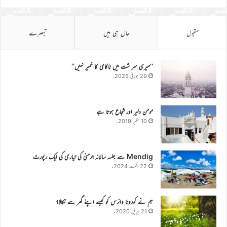
مقبول
حال ہی میں
تبصرے
’’میری سر شت میں ناکامی کا خمیر نہیں‘‘
29 جولائی 2025ء
مومن دلیر اور شجاع ہوتا ہے
10 ستمبر 2019ء
Mendig سے جلسہ سالانہ جرمنی کی تیاری کی ایک رپورٹ
22 اگست 2024ء
ہم نے کورونا وائرس کو کیسے اپنے گھر سے نکالا؟
21 اپریل 2020ء