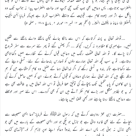
کسی کی بیوی یا بچہ بیمار ہو یا کسی پرسخت مقدمہ آجاوے تو ان باتوں کے واسطے اس کو کیسا
اضطراب ہوتاہے۔ پس دعامیں بھی جب تک سچی تڑپ اور حالت اضطراب پیدا نہ ہوتب تک وہ
بالکل بے اثر اور بیہودہ کام ہے۔ قبولیت کے واسطے اضطراب شرط ہے جیساکہ فرمایا أَمَّنْ یُّجِیْبُ
الْمُضْطَرَّ اِذَا دَعَاہُ وَ یَکْشِفُ السُّوْٓءَ۔ (الحکم جلد ۱۲ نمبر ۱۶ مورخہ ۲؍مارچ ۱۹۰۸ ء صفحہ ۵)
…تواللہ تعالیٰ یہ پسند کرتاہے کہ اس سے مانگا جائے لیکن مانگنے والے مانگنے سے تھکیں
نہیں۔ بےصبری کا مظاہرہ نہ کریں۔ کیونکہ … اگر پھنس گئے تو پھر نئے سرے سے سفر شروع
کرنا پڑے گا۔ تو اللہ تعالیٰ مختلف رنگ میں دعائیں قبول کرنے کے نظارے ہمیں دکھاتابھی
رہتاہے۔ تو یہ سب کچھ اللہ تعالیٰ ہمارے دلوں کو ڈھارس بندھانے کے لئے، تسلی دینے کے
لئے دکھاتاہے تاکہ بندہ یہ تسلی رکھے کہ اگر خداتعالیٰ دعا کے طفیل وہ کام کرسکتاہے جن کو ہم
دیکھ چکے ہیں کہ اللہ تعالیٰ نے ہماری دعاؤں کو قبول کرتے ہوئے، ان کو ہمیں حاصل کرنے کی
یا ان کاموں کو پایہ تکمیل تک پہنچانے کی توفیق عطا فرمائی تو اس اللہ تعالیٰ میں یہ طاقت بھی ہے
کہ یہ جو بظاہر مشکل اور بڑے کام نظر آتے ہیں ان کو بھی کردے۔ اس لئے صبر اور حوصلے
سے دعائیں مانگتے رہنا چاہئے اور کبھی تھکنا نہیں چاہئے۔
…حضرت ابن عمرؓ روایت کرتے ہیں کہ رسول اللہﷺ نے فرمایا:’’دعا ایسی مصیبت سے
بچانے کے لئے بھی فائدہ دیتی ہے جو نازل ہو چکی ہو اور ایسی مصیبت کے بارے میں بھی جو
ابھی نازل نہ ہوئی ہو۔ پس اے اللہ کے بندو! دعاکو اپنے اوپر لازم کر لو۔‘‘(ترمذی کتاب