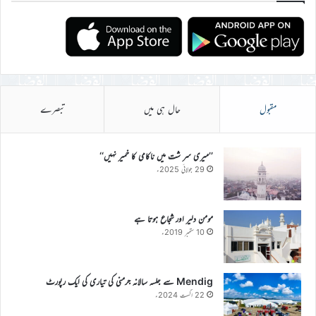
مقبول
حال ہی میں
تبصرے
’’میری سر شت میں ناکامی کا خمیر نہیں‘‘
29 جولائی 2025ء
مومن دلیر اور شجاع ہوتا ہے
10 ستمبر 2019ء
Mendig سے جلسہ سالانہ جرمنی کی تیاری کی ایک رپورٹ
22 اگست 2024ء