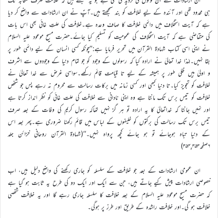
ہی محدود تھی اور آئندہ کے لیے خلافت کو بند سمجھتے ہیں۔آپؑ نے ان ارشادات سے واضح کر دیا
ہے کہ آیت استخلاف میں دائمی خلافت کا صاف وعدہ ہے۔خلافت کی علتِ غائی بھی اس بات
کی متقاضی ہے کہ آیت استخلاف کی عمومیت کو تسلیم کیا جائے۔حضرت مسیح موعود علیہ السلام
نے اپنی اسی کتاب شہادة القرآن میں تحریر فرمایا ہے:’’چونکہ کسی انسان کے لیے دائمی طور پر
بقا نہیں۔لہٰذا خدا تعالیٰ نے ارادہ کیا کہ رسولوں کے وجود کو جو تمام دنیا کے وجودوں سے اشرف
و اولیٰ ہیں ظلی طور پر ہمیشہ کے لیے تا قیامت قائم رکھے۔سواسی غرض سے خدا تعالیٰ نے
خلافت کو تجویز کیا۔تا دنیا کبھی اور کسی زمانہ میں برکات رسالت سے محروم نہ رہے پس جو شخص
خلافت کو تیس برس تک مانتا ہے وہ اپنی نادانی سے خلافت کی علت غائی کو نظر انداز کرتا ہے
اور نہیں جانتا کہ خداتعالیٰ کا یہ ارادہ تو ہر گز نہیں تھاکہ رسول کریم کی وفات کے بعد صرف
تیس برس تک رسالت کی برکتوں کو خلیفوں کے لباس میں قائم رکھنا ضروری ہے۔پھر بعد اس
کے دنیا تباہ ہوجائے تو ہو جائے کچھ پرواہ نہیں۔‘‘(شہادۃ القرآن روحانی خزائن جلد
۶صفحہ۳۵۴,۳۵۳)
ان عمومی ارشادات کے بعد جو خلافت کے سلسلہ کو جاری رکھنے کی واضح دلیل ہیں، اب
خصوصی ارشادات پیش کیے جاتے ہیں، جن سے ایک اور ایک دو کی طرح یہ ثابت ہو گیا ہے
کہ حضرت مسیح موعود علیہ السلام کے بعد خلافت کا سلسلہ جاری رہے گا اور یہ خلافت شخصی
خلافت ہو گی۔اور خلافت راشدہ کے طریق اور طرز پر ہوگی۔