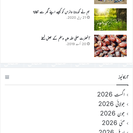
ہم نے کورونا وائرس کو کیسے اپنے گھر سے نکالا؟
21 اپریل 2020ء
آنحضرت صلی اللہ علیہ وسلم کے بعض نسخے
20 اگست 2019ء
آرکائیوز
اگست 2026
جولائی 2026
جون 2026
مئی 2026
اپریل 2026