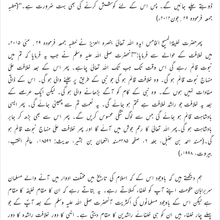
ڈوبتے چلے جائیں گے۔ پس اس کے لئے کوشش کرنے کی بھی بہت ضرورت ہے۔‘‘(خطبہ
جمعہ فرمودہ ۲۹؍جون۲۰۱۲ء)
پھرحضرت خلیفۃالمسیح الخامس ایدہ اللہ تعالیٰ بنصرہ العزیز نے خطبہ جمعہ فرمودہ ۲۹؍ مئی ۲۰۱۵ء
میں خلافت کے حوالے سے فرمایا:’’آنحضرت صلی اللہ علیہ وسلم نے جب یہ فرمایا کہ تم میں
نبوت قائم رہے گی اس وقت تک جب تک اللہ تعالیٰ چاہے۔ پھر اس کے بعد خلافت علیٰ
منہاج نبوت قائم ہو گی۔ وہ خلافت قائم ہو گی جو نبی کے طریق پر چلنے والی ہو گی۔ اس کے ذاتی
مفادات نہیں ہوں گے۔ وہ نبی کے کام کو آگے بڑھانے والی ہو گی۔ لیکن ایک عرصے کے
بعد یہ خلافت جو راشد خلافت ہے ختم ہو جائے گی۔ یہ نعمت تم سے چھینی جائے گی۔ پھر ایسی
بادشاہت قائم ہو جائے گی جس سے لوگ تنگی محسوس کریں گے۔ پھر اس سے بھی بڑھ کر جابر
بادشاہت ہو گی۔پھر اللہ تعالیٰ کا رحم جوش میں آئے گا اور پھر خلافت علیٰ منہاج نبوت قائم ہو
گی۔(مسند احمد بن حنبل، جلد ۶، صفحہ ۲۸۵مسند النعمان بن بشیر، حدیث: ۱۸۵۹۶، عالم الکتب،
بیروت، ۱۹۹۸ء)
ہم دیکھتے ہیں کہ باوجود اس کے کہ اسلام کی تاریخ میں مختلف ادوار میں آنے والے مسلمان
سربراہان حکومت اپنے آپ کو خلفاء کہلاتے رہے۔ یہ بتاتے رہے کہ ان کا مقام خلیفہ کا مقام
ہے لیکن اس کے باوجود مسلمانوں کی اکثریت آنحضرت صلی اللہ علیہ وسلم کے بعد آپؐ کے جو
پہلے چار خلفاء ہیں ان کو ہی خلفائے راشدین کا مقام دیتی ہے۔ انہی کا دور خلافت راشدہ کا دَور