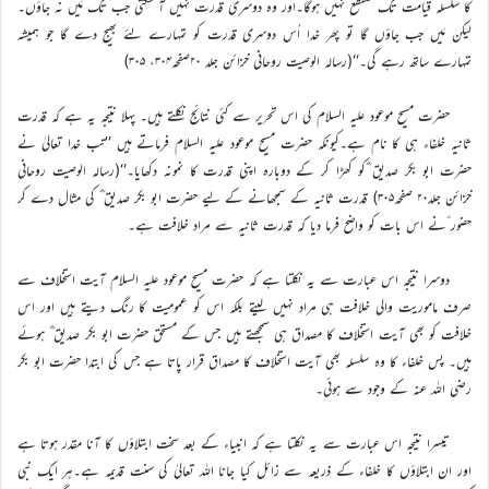
کا سلسلہ قیامت تک منقطع نہیں ہوگا۔اور وہ دوسری قدرت نہیں آ سکتی جب تک مَیں نہ جاؤں۔
لیکن مَیں جب جاؤں گا تو پھر خدا اُس دوسری قدرت کو تمہارے لئے بھیج دے گا جو ہمیشہ
تمہارے ساتھ رہے گی۔‘‘(رسالہ الوصیت روحانی خزائن جلد ۲۰صفحہ۳۰۴، ۳۰۵)
حضرت مسیح موعود علیہ السلام کی اس تحریر سے کئی نتائج نکلتے ہیں۔ پہلا نتیجہ یہ ہے کہ قدرت
ثانیہ خلفاء ہی کا نام ہے۔کیونکہ حضرت مسیح موعود علیہ السلام فرماتے ہیں ’’تب خدا تعالیٰ نے
حضرت ابو بکر صدیق ؓکو کھڑا کر کے دوبارہ اپنی قدرت کا نمونہ دکھایا۔‘‘(رسالہ الوصیت روحانی
خزائن جلد۲۰ صفحہ۳۰۵) قدرت ثانیہ کے سمجھانے کے لیے حضرت ابو بکر صدیق ؓ کی مثال دے کر
حضور ؑنے اس بات کو واضح فرما دیا کہ قدرت ثانیہ سے مراد خلافت ہے۔
دوسرا نتیجہ اس عبارت سے یہ نکلتا ہے کہ حضرت مسیح موعود علیہ السلام آیت استخلاف سے
صرف ماموریت والی خلافت ہی مراد نہیں لیتے بلکہ اس کو عمومیت کا رنگ دیتے ہیں اور اس
خلافت کو بھی آیت استخلاف کا مصداق ہی سمجھتے ہیں جس کے مستحق حضرت ابو بکر صدیق ؓ ہوئے
ہیں۔ پس خلفاء کا وہ سلسلہ بھی آیت استخلاف کا مصداق قرار پاتا ہے جس کی ابتدا حضرت ابو بکر
رضی اللہ عنہ کے وجود سے ہوئی۔
تیسرا نتیجہ اس عبارت سے یہ نکلتا ہے کہ انبیاء کے بعد سخت ابتلاؤں کا آنا مقدر ہوتا ہے
اور ان ابتلاؤں کا خلفاء کے ذریعہ سے زائل کیا جانا اللہ تعالیٰ کی سنت قدیمہ ہے۔ہر ایک نبی