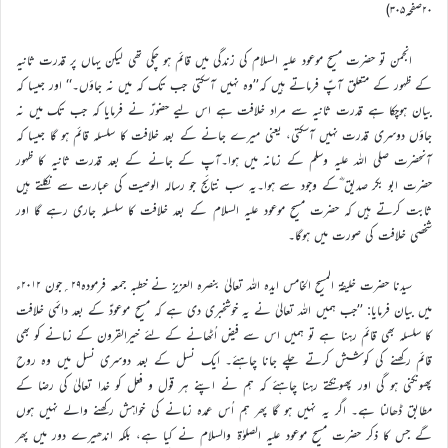
۲۰صفحہ۳۰۵)
انجمن تو حضرت مسیح موعود علیہ السلام کی زندگی میں قائم ہو چکی تھی لیکن یہاں پر قدرت ثانیہ
کے ظہور کے متعلق آپؑ فرماتے ہیں کہ’’وہ نہیں آسکتی جب تک کہ میں نہ جاؤں۔‘‘ اور جیسا کہ
بیان ہوچکا ہے قدرت ثانیہ سے مراد خلافت ہے اس لیے حضورؑ نے فرمایا کہ جب تک میں نہ
جاؤں دوسری قدرت نہیں آسکتی، یعنی میرے جانے کے بعد خلافت کا سلسلہ قائم ہو گا جیسا کہ
آنحضرت صلی اللہ علیہ وسلم کے زمانہ میں ہوا۔آپ کے جانے کے بعد قدرت ثانیہ کا ظہور
حضرت ابو بکر صدیق ؓکے وجود سے ہوا۔یہ سب نتائج جو رسالہ الوصیت کی عبارت سے نکلتے ہیں
ثابت کرتے ہیں کہ حضرت مسیح موعود علیہ السلام کے بعد خلافت کا سلسلہ جاری رہے گا اور
شخصی خلافت کی صورت میں ہوگا۔
سیدنا حضرت خلیفۃ المسیح الخامس ایدہ اللہ تعالیٰ بنصرہ العزیز نے خطبہ جمعہ فرمودہ۲۹؍جون ۲۰۱۲ء
میں بیان فرمایا: ’’جب ہمیں اللہ تعالیٰ نے یہ خوشخبری دی ہے کہ مسیح موعودؑ کے بعد دائمی خلافت
کا سلسلہ بھی قائم رہنا ہے تو ہمیں اس سے فیض اُٹھانے کے لئے خیرالقرون کے زمانے کو بھی
قائم رکھنے کی کوشش کرتے چلے جانا چاہئے۔ ایک نسل کے بعد دوسری نسل میں وہ روح
پھونکنی ہو گی اور پھونکتے رہنا چاہئے کہ ہم نے اپنے ہر قول و فعل کو خدا تعالیٰ کی رضا کے
مطابق ڈھالنا ہے۔ اگر یہ نہیں ہو گا پھر ہم اُس عمدہ زمانے کی خواہش رکھنے والے نہیں ہوں
گے جس کا ذکر حضرت مسیح موعود علیہ الصلوٰۃ والسلام نے کیا ہے، بلکہ اندھیرے دور میں پھر