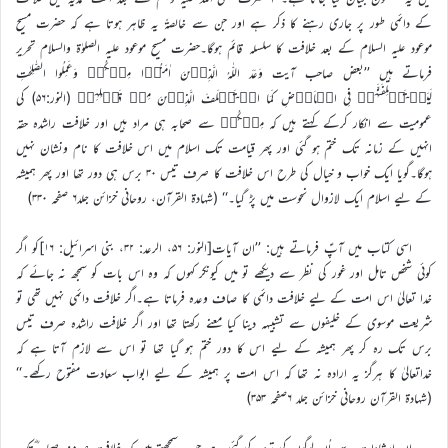
کے دائمی طور پر جاری رہنے کا ذکر ہے اور جن سے خالصۃً یہ ظاہر ہوتا ہے کہ حضرت مسیح
موعود علیہ السلام کے بعد خلافت کا سلسلہ قائم ہوگا۔حضرت مسیح موعود علیہ الصلوٰة والسلام تحریر
فرماتے ہیں ’’بعض صاحب آیت وَعَدَ اللّٰہُ الَّذِیۡنَ اٰمَنُوۡا مِنۡکُمۡ وَعَمِلُوا الصّٰلِحٰتِ
لَیَسۡتَخۡلِفَنَّہُمۡ فِی الۡاَرۡضِ کَمَا اسۡتَخۡلَفَ الَّذِیۡنَ مِنۡ قَبۡلِہِمۡ (النور:۵۶) کی
عمومیت سے انکار کرکے کہتے ہیں کہ مِنۡکُمۡ سے صحابہ ہی مراد ہیں اور خلافت راشدہ حقہ
انہیں کے زمانہ تک ختم ہو گئی اور پھر قیامت تک اسلام میں اس خلافت کا نام ونشان نہیں
ہوگا۔گویا ایک خواب و خیال کی طرح اس خلافت کا صرف تیس ۳۰ برس ہی دور تھا اور پھر ہمیشہ
کے لیے اسلام ایک لازوال نحوست میں پڑ گیا۔‘‘ (شہادۃ القرآن، روحانی خزائن جلد۶ صفحہ ۳۳۰)
اسی کتاب میں آپؑ فرماتے ہیں: ’’ان آیات[النور: ۵۶، الرعد: ۳۲، بنی اسرائیل: ۱۶]کو اگر
کوئی شخص تامل اور غور کی نظر سے دیکھے تو میں کیونکر کہوں کہ وہ اس بات کو سمجھ نہ جائے کہ
خدا تعالیٰ اس امت کے لیے خلافت دائمی کا صاف وعدہ فرماتا ہے۔اگر خلافت دائمی نہیں تھی تو
شریعت موسوی کے خلیفوں سے تشبیہہ دینا کیا معنے رکھتا تھا اور اگر خلافت راشده صرف تیس
برس تک رہ کر پھر ہمیشہ کے لیے اس کا دور ختم ہو گیا تھا تو اس سے لازم آتا ہے کہ
خداتعالیٰ کا ہرگز یہ ارادہ نہ تھا کہ اس امت پر ہمیشہ کے لیے ابواب سعادت مفتوح رکھے۔‘‘
(شہادۃ القرآن روحانی خزائن جلد ۶صفحہ ۳۵۳)
ان ارشادات سے اُن لوگوں کی تردید کی گئی ہے جو یہ سمجھتے ہیں کہ خلافت صرف صحابہ ؓتک