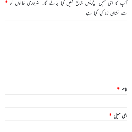
آپ کا ای میل ایڈریس شائع نہیں کیا جائے گا۔
ضروری خانوں کو
*
سے نشان زد کیا گیا ہے
ت
ب
ص
ر
ہ
*
نام
*
ای میل
*