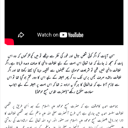
’’ان آیات کو اگر کوئی شخص تامل اور غور کی نظر سے دیکھے تو میں کیونکر کہوں کہ وہ اس
بات کو سمجھ نہ جائے کہ خدا تعالیٰ اس امت کے لیے خلافت دائمی کا صاف وعدہ فرماتا ہے۔اگر
خلافت دائمی نہیں تھی تو شریعت موسوی کے خلیفوں سے تشبیہہ دینا کیا معنے رکھتا تھا اور اگر
خلافت راشده صرف تیس برس تک رہ کر پھر ہمیشہ کے لیے اس کا دور ختم ہو گیا تھا تو اس
سے لازم آتا ہے کہ خداتعالیٰ کا ہرگز یہ ارادہ نہ تھا کہ اس امت پر ہمیشہ کے لیے ابواب
سعادت مفتوح رکھے‘‘(حضرت اقدس مسیح موعودؑ)
جماعت احمدیہ کاموقف ہے کہ حضرت مسیح موعود علیہ السلام کے بعد اُسی طریق پر شخصی
خلافت سلسلہ احمدیہ میں جاری ہے جس طرح آنحضرت صلی اللہ علیہ وسلم کے بعد شخصی خلافت کا
اجرا ہوا۔ذیل میںحضرت مسیح موعود علیہ السلام اور حضور انور ایدہ اللہ تعالیٰ کے ارشادات کی روشنی
میں یہ مضمون بیان کیا جاتا ہے۔ آنحضرت صلی اللہ علیہ وسلم کے بعد امت محمدیہ میں خلافت