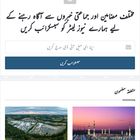
مختلف مضامین اور جماعتی خبروں سے آگاہ رہنے کے
لیے ہمارے نیوز لیٹر کو سبسکرائب کریں
اپنا
ای
میل
آئی
ڈی
درج
کریں
متعلقہ مضمون