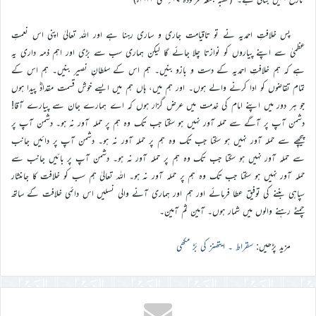
پس خلافتِ احمدیہ نے تو تاقیامت جاری و ساری رہنا ہے اور اللہ تعالیٰ اپنی اس نعمتِ
عظمیٰ سے اپنے پیاروں کو نوازتا چلا جائے گا لیکن ہماری سب سے بڑی اور اہم ذمہ داری یہ
ہے کہ ہم خلافتِ احمدیہ کے دست و بازو بنیں۔ ہم اس کے سلطانِ نصیر بنیں۔ ہم اس کے
تمام تقاضوں کو ادا کرنے والے ہوں۔ اور ہم میں، ہاں ہم میں ایسے خوش قسمت مقدادؓ پیدا ہوں
جو ہر دور میں اپنے امام کی خدمت میں عرض گزار ہوں کہ اے ہمارے جان سے پیارے آقا!
دشمن آپ پر آگے سے حملہ آور نہیں ہو سکتا جب تک وہ ہم پر حملہ آور نہ ہو۔ دشمن آپ پر
پیچھے سے حملہ آور نہیں ہو سکتا جب تک وہ ہم پر حملہ آور نہ ہو۔ دشمن آپ پر دائیں جانب
سے حملہ آور نہیں ہو سکتا جب تک وہ ہم پر حملہ آور نہ ہو۔ دشمن آپ پر بائیں جانب سے
حملہ آور نہیں ہو سکتا جب تک وہ ہم پر حملہ آور نہ ہو۔ اللہ تعالیٰ ہم سب کو خلافت کا جاںنثار
سپاہی بننے کی توفیق عطا فرمائے اور ہم اور ہماری آنے والی نسلیں اس دائمی خلافت کے ساتھ
چمٹے رہنے والوں میں شمار ہوں۔ آمین ثم آمین۔
مزید پڑھیں:
سقراط ۔ ایتھنز کی بَڑ مکھی