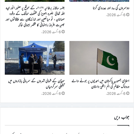
دوسروں کی مدد اور ہمدردی کرنا
جلسہ سالانہ برطانیہ ۲۰۲۶ء کے موقع پر حضورِ انور ایّدہ
الله تعالیٰ بنصرہ العزیز کی مختلف ممالک کے وفود،
6 اگست 2026ء
مہمانان ، نَو مبائعین اور نمائندگان سے ملاقاتوں اور
بصیرت افروز راہنمائی کا مختصر اجمالی خاکہ
6 اگست 2026ء
اسلامی جمہوریہ پاکستان میں احمدیوں پر ہونے والے
سویڈن کے شمالی شہروں کے سرمائی بازاروں میں
دردناک مظالم کی الَم انگیز داستان
تبلیغی سرگرمیاں
6 اگست 2026ء
6 اگست 2026ء
جواب دیں