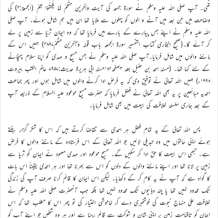
تھی۔ آپ صلی اللہ علیہ وسلم نے سورۃ جمعہ کی آیت وَاٰخَرِیْنَ مِنْھُمْ لَمَّا یَلْحَقُوْا بِھِمْ (الجمعۃ:۴) کی
وضاحت میں جن بعد میں آنے و الوں کو پہلوں سے ملایا تھا ان میں ہم شامل ہوئے۔ آپ صلی
اللہ علیہ وسلم نے اپنے جس پیارے کے بارے میں فرمایا تھا کہ وہ ایمان ثریّا سے زمین پر لے
کر آئے گا۔(صحیح البخاری کتاب التفسیر سورۃ الجمعہ باب قولہ وَآخَرِیْنَ مِنْھُمْ۴۸۹۷) ہمیں اس کے
ماننے والوں میں شامل فرمایا۔آپ صلی اللہ علیہ وسلم نے جس مسیح و مہدی کو اپنا سلام پہنچانے
کے لئے کہا تھا۔ (مسند احمد بن حنبل جلد ۳صفحہ۱۸۲مسند ابی ہریرۃ حدیث:۷۹۵۷ عالم الکتب بیروت
۱۹۹۸ء) ہمیں اللہ تعالیٰ نے توفیق دی کہ یہ فرض ادا کرنے والوں میں شامل ہوں اور پھر جماعت
احمدیہ مبائعین پر یہ بھی اللہ تعالیٰ نے فضل فرمایا کہ حضرت مسیح موعود علیہ السلام کے ذریعہ آپ
کے بعد جاری سلسلۂ خلافت کی بیعت میں بھی شامل فرمایا۔
پس اللہ تعالیٰ کے یہ تمام فضل ہر احمدی سے تقاضا کرتے ہیں کہ اس کا شکر گزار بنتے
ہوئے اپنی حالتوں میں وہ تبدیلی لائیں جو اللہ تعالیٰ کے اس فرستادہ کے ماننے والوں کا فرض
ہے۔ تبھی اس بیعت کا حق ادا کر سکیں گے۔ مسیح موعود اور مہدی معہود نے ایمان کو ثریا سے
زمین پر لانا تھا اور اپنے ماننے والوں کے دلوں کو اس سے بھرنا تھا اور ہر احمدی یقیناً اس بات
کا گواہ ہے کہ آپ نے یہ کام کر کے دکھایا۔ لیکن اس ایمان کا قائم کرنا صرف آپ کی زندگی
تک محدود نہیں تھا یا چند دہائیوں تک محدود نہیں تھا بلکہ جب آنحضرت صلی اللہ علیہ وسلم نے
خلافت علیٰ منہاج نبوت کی خوشخبری دے کر خاموشی اختیار کی تو پھر اس کا مطلب تھا کہ اس
ایمان کو تاقیامت زمین پر اپنی شان و شوکت سے قائم رہنا ہے اور ہر وہ شخص جو اپنے آپ کو