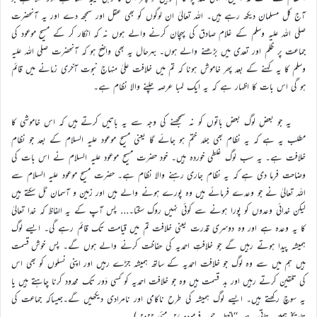
آج کل مسلمان دیکھ رہے ہیں۔ اللہ تعالیٰ ان لوگوں کو بھی عقل اور سمجھ دے اور یہ آنحضرت
صلی اللہ علیہ وسلم کے غلام صادق کی پہچان کرنے والے ہوں نہ کہ انکار کر کے مسیح موعود کی
جماعت پر ظلم اور تعدی میں بڑھنے والے ہوں۔ بہرحال یہ بھی واضح ہو کہ آنحضرت صلی اللہ علیہ
وسلم کا یہ کہنے کے بعد پھر خاموش ہونا کہ تم میں خلافت علیٰ منہاجِ نبوت آخری زمانے میں قائم
ہو گی اس بات کا اظہار ہے کہ یہ ایک لمبا عرصہ چلنے والا نظام ہے۔
یہ جو بعض لوگ بعض باتوں کو نہ سمجھنے کی وجہ سے یہ باتیں کرتے ہیں کہ اس خاموشی کا
مطلب یہ ہے کہ یہ نظام بھی جلد ختم ہو جائے گا یعنی مسیح موعود علیہ السلام کے بعد جو نظام
خلافت ہے۔ یہ سب لوگ غلطی خوردہ ہیں۔ خود حضرت مسیح موعود علیہ السلام نے اس بات کی
وضاحت فرما دی ہے کہ یہ نظام جاری رہنے والا نظام ہے۔ حضرت مسیح موعود علیہ السلام سے
اللہ تعالیٰ نے جو وعدے فرمائے ہیں وہ پورے ہونے والے ہیں اور زمین و آسمان ٹل سکتے ہیں
لیکن خدائی وعدوں کو پورا ہونے سے کوئی نہیں روک سکتا۔… پس آپ کے یہ الفاظ کہ خدا تعالیٰ
کا یہ وعدہ ہے اور وہ دوسری قدرت یعنی خلافت تم میں قیامت تک قائم رہے گی۔ ایسے لوگ
ہمیشہ پیدا ہوتے رہیں گے جو خلافتِ احمدیہ کی حفاظت کرنے والے ہوں گے۔ پس خوش قسمت
ہیں ہم میں سے وہ لوگ جو خلافت احمدیہ کے ساتھ ہمیشہ جڑے رہیں اور اپنی نسلوں کو بھی اس
کی تلقین کرتے رہیں اور بد قسمت ہیں وہ جو خلافت احمدیہ کو کسی دَور تک محدود کرنا چاہتے ہیں یا
یہ سوچ رکھتے ہیں۔ ایسے لوگ ہمیشہ کی طرح ناکامی اور نامرادی دیکھیں گے۔جیساکہ جماعت کی
تاریخ ہمیں بتاتی ہے۔‘‘(خطبہ جمعہ فرمودہ ۲۷؍مئی ۲۰۲۲ء)