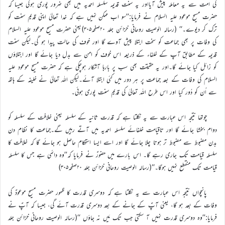
کی امت سے یہ معاملہ پیش آیااور یہ سنت قدیمہ سلسلہ احمدیہ میں بھی ضرور پوری ہوگی جیسا کہ
حضرت مسیح موعود علیہ السلام نے فرمایا:’’سو اب ممکن نہیں ہے کہ خدا تعالیٰ اپنی قدیم سنت کو
ترک کر دیوے۔‘‘ (رسالہ الوصیت روحانی خزائن جلد ۲۰صفحہ۳۰۵)یعنی حضرت مسیح موعود علیہ السلام
کی وفات پر بھی جماعت کو سخت ابتلا پیش آوے گا اور خوف کی حالت پیدا ہو گی۔لیکن سنت
قدیمہ کے مطابق آپ کے خلفاء کے ذریعہ اس خوف کو امن سے بدل دیا جائے گا اور ابتلاؤں
کو زائل کیا جائے گا۔اور یہ حقیقت بھی سب پر بارہا آشکار ہوچکی ہے کہ حضرت مسیح موعود علیہ
السلام کی وفات کے بعد جماعت پر ہر دور میں کئی ابتلا آئے۔لیکن اللہ تعالیٰ نے خلیفہ کے ہاتھ
سے اُن کو دُور کیا اور اس طرح اللہ تعالیٰ کی قدیم سنت پوری ہوئی۔
چوتھا نتیجہ اس عبارت سے یہ نکلتا ہے کہ قدرت ثانیہ کے سلسلہ یعنی خلافت کے سلسلہ کو
دوام بخشا جائے گا اور تاقیامت خلفائے سلسلہ احمدیہ میں آتے رہیں گے۔جماعت کا نظام دن
بدن مضبوط سے مضبوط تر ہوتا چلا جائے گا اور اسے ایسا استحکام حاصل ہو جائے گا کہ خلافت کا
سلسلہ قیامت تک جاری رہے گا۔ اس بارے میں حضورؑ نے فرمایا کہ’’وہ دائمی ہے جس کا سلسلہ
قیامت تک منقطع نہیں ہوگا۔‘‘(رسالہ الوصیت روحانی خزائن جلد ۲۰صفحہ۳۰۵)
پانچواں نتیجہ اس عبارت سے یہ نکلتا ہے کہ دوسری قدرت کا ظہور حضرت مسیح موعودؑ کی
وفات کے بعد ہو گا، یعنی آپؑ کے جانے کے بعد دوسری قدرت آئے گی، جیسا کہ آپؑ نے
فرمایا:’’وہ دوسری قدرت نہیں آ سکتی جب تک مَیں نہ جاؤں ‘‘(رسالہ الوصیت روحانی خزائن جلد