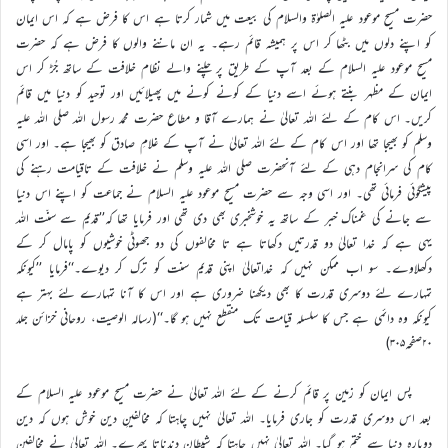
حضرت مسیح موعود علیہ الصلوٰۃ والسلام کی بیعت میں شمار کرتا ہے اس کا فرض ہے کہ اس ایمان
کو اپنے دلوں میں بٹھا کر اس پر ہمیشہ قائم رہے۔ یہ ان ماننے والوں کا فرض ہے کہ حضرت
مسیح موعود علیہ السلام کے بعد آپ کے طریق پر چلنے والے نظام خلافت کے ساتھ جُڑ کر اس
ایمان کے مظہر بنتے ہوئے اسے دنیا کے کونے کونے میں پھیلائیں اور توحید کو دنیا میں قائم
کریں۔ اس کام کے لئے اللہ تعالیٰ نے ہمارے آقا و مطاع حضرت محمد رسول اللہ صلی اللہ علیہ
وسلم کو بھیجا تھا اور اس کام کے لئے اللہ تعالیٰ نے آپ کے غلامِ صادق کو بھیجا ہے۔ اور اسی
کام کی سرانجام دہی کے لئے آنحضرت صلی اللہ علیہ وسلم نے خلافت کے تاقیامت رہنے کی
پیشگوئی فرمائی تھی۔ اور اسی وجہ سے حضرت مسیح موعود علیہ السلام نے جماعت کو اپنے اس دنیا
سے جانے کی غمناک خبر کے ساتھ یہ خوشخبری بھی دی تھی اور فرمایا تھا کہ’’قدیم سے سنّت اللہ
یہی ہے کہ خدا تعالیٰ دو قدرتیں دکھاتا ہے تا مخالفوں کی دو جھوٹی خوشیوں کو پامال کر کے
دکھلاوے۔ سو اب ممکن نہیں کہ خداتعالیٰ اپنی قدیم سنت کو ترک کر دیوے۔‘‘فرمایا ’’کیونکہ
تمہارے لئے دوسری قدرت کا بھی دیکھنا ضروری ہے اور اس کا آنا تمہارے لئے بہتر ہے
کیونکہ وہ دائمی ہے جس کا سلسلہ قیامت تک منقطع نہیں ہو گا۔‘‘(رسالہ الوصیت، روحانی خزائن جلد
۲۰صفحہ۳۰۵)
پس ایمان کو زمین پر قائم کرنے کے لئے اللہ تعالیٰ نے حضرت مسیح موعود علیہ السلام کے
بعد اس دوسری قدرت کو جاری فرمایا۔ اللہ تعالیٰ نہیں چاہتا کہ مخالفینِ دین خوش ہوں کہ دین
دوبارہ دنیا سے ختم ہو گیا۔ اللہ تعالیٰ نہیں چاہتا کہ شیطان دندناتا پھرے۔ اللہ تعالیٰ نے مخالفین