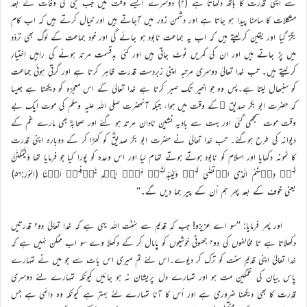
سے اپنی قدرت کا ہاتھ دکھاتا ہے (۲) دوسرے ایسے وقت میں جب نبی کی وفات کے بعد
مشکلات کا سامنا پیدا ہو جاتا ہے اور دشمن زور میں آجاتے ہیں اور خیال کرتے ہیں کہ اب کام
بگڑ گیا اور یقین کرلیتے ہیں کہ اب یہ جماعت نابود ہو جائے گی اور خود جماعت کے لوگ بھی تردّد
میں پڑ جاتے ہیں اور ان کی کمریں ٹوٹ جاتی ہیں اور کئی بدقسمت مرتد ہونے کی راہیں اختیار
کرلیتے ہیں۔ تب خدا تعالیٰ دوسری مرتبہ اپنی زبردست قدرت ظاہر کرتا ہے اور گرتی ہوئی جماعت
کو سنبھال لیتا ہے۔پس وہ جو اخیر تک صبر کرتا ہے خدا تعالیٰ کے اس معجزہ کو دیکھتا ہے جیسا
کہ حضرت ابو بکر صدیق ؓکے وقت میں ہوا، جبکہ آنحضرت صلی اللہ علیہ وسلم کی موت ایک بے
وقت موت سمجھی گئی اور بہت سے بادیہ نشین نادان مرتد ہو گئے اور صحابہؓ بھی مارے غم کے
دیوانہ کی طرح ہوگئے۔ تب خدا تعالیٰ نے حضرت ابو بکر صدیقؓ کو کھڑا کر کے دوبارہ اپنی قدرت
کا نمونہ دکھایا اور اسلام کو نابود ہوتے ہوتے تھام لیا اور اس وعدہ کو پورا کیا جو فرمایا تھا وَلَیُمَکِّنَنَّ
لَہُمۡ دِیۡنَہُمُ الَّذِی ارۡتَضٰی لَہُمۡ وَلَیُبَدِّلَنَّہُمۡ مِّنۡۢ بَعۡدِ خَوۡفِہِمۡ اَمۡنًا (النور:۵۶)
یعنی خوف کے بعد پھر ہم اُن کے پیر جما دیں گے۔‘‘
اور پھر فرمایا: ’’سو اے عزیزو! جب کہ قدیم سے سُنّت اللہ یہی ہے کہ خدا تعالیٰ دو۲ قدرتیں
دکھلاتا ہے تا مخالفوں کی دو۲ جھوٹی خوشیوں کو پامال کر کے دکھلا وے سو اب ممکن نہیں ہے کہ
خدا تعالیٰ اپنی قدیم سنت کو ترک کر دیوے۔اس لئے تم میری اس بات سے جو میں نے تمہارے
پاس بیان کی غمگین مت ہو اور تمہارے دل پریشان نہ ہو جائیں کیونکہ تمہارے لئے دوسری
قدرت کا بھی دیکھنا ضروری ہے اور اُس کا آنا تمہارے لئے بہتر ہے کیونکہ وہ دائمی ہے جس