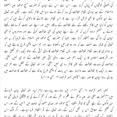
کی جھوٹی خوشیوں کو پامال کرنا ہے۔ اس لئے اس نے ایمان کو حضرت مسیح موعود علیہ الصلوٰۃ
والسلام کے بعد جاری نظام خلافت کی مدد کرتے ہوئے دنیا میں قائم رکھنا ہے۔ لیکن اللہ تعالیٰ
نے ان لوگوں کا بھی فرض قرار دیا ہے جو اس نظام سے جڑنے کا دعویٰ کرتے ہیں کہ اس
ایمان کو دنیا میں قائم رکھنے کے لئے خلافت کے مددگار بنیں اور اپنے عہد بیعت کو سامنے رکھتے
ہوئے یہ مصمّم ارادہ کریں کہ ہم نے اپنے ایمان کی بھی حفاظت کرنی ہے اور دوسروں کو بھی
ایمان کی روشنی سے آشکار کرنا ہے۔ جیسا کہ حضرت مسیح موعود علیہ السلام نے فرمایا کہ یہ اللہ
تعالیٰ کی قدیم سے سنّت ہے کہ وہ دو قدرتیں دکھلاتا ہے اور ہم سب اچھی طرح جانتے ہیں کہ
یہ دوسری قدرت نظام خلافت ہے۔ پس نظام خلافت کا دینی ترقی کے ساتھ ایک اہم تعلق ہے
اور شریعت اسلامیہ کا یہ ایک اہم حصہ ہے۔ دینی ترقی بغیر خلافت کے ہو ہی نہیں سکتی۔
جماعت کی وحدت خلافت کے بغیر قائم رہ ہی نہیں سکتی۔ اور اللہ تعالیٰ کے فضل سے ہم میں
سے ہر ایک جو خلافت سے وابستہ ہے اس بات کو اچھی طرح جانتا ہے کہ خلافت کا جماعت میں
جاری رہنا ایمان کا حصہ ہے۔‘‘(خطبہ جمعہ فرمودہ ۲۹؍مئی ۲۰۱۵ء)
خطبہ جمعہ فرمودہ ۲۷؍مئی ۲۰۲۲ء میں ہمارے پیارے امام ایدہ اللہ تعالیٰ بیان فرماتے
ہیں:’’آنحضرت صلی اللہ علیہ وسلم نے ظلم و ستم کے دَور کو ختم کرنے کی جو پیشگوئی فرمائی تھی وہ
ان لوگوں کے لیے تھی جو خاتم الخلفاء مسیح موعود اور مہدی معہود کی بیعت میں آئیں گے اور اس
کی تعلیم کے مطابق اس پر عمل کریں گے۔اللہ تعالیٰ نے تو انتظام فرما دیاہے۔ اگر لوگ اس
انتظام کے تحت نہ آئیں، اپنی ضد پر قائم رہیں تو پھر اس کا وہی نتیجہ نکلتا ہے اور نکلا ہے جو