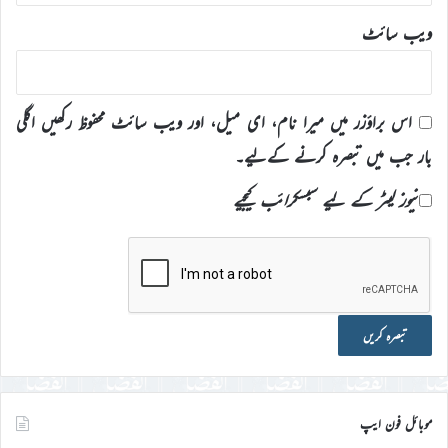
ویب‌ سائٹ
اس براؤزر میں میرا نام، ای میل، اور ویب سائٹ محفوظ رکھیں اگلی
بار جب میں تبصرہ کرنے کےلیے۔
نیوز لیٹر کے لیے سبسکرائب کیجیے
موبائل فون ایپ