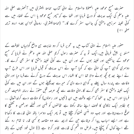
حضرت مسیح موعود علیہ الصلوٰۃ والسلام نے اپنی کتاب حمامة البشریٰ میں آنحضرت صلی اللہ
علیہ وسلم کی ایک حدیث کو درج فرمایا اور لکھا ہے کہ’’پھر مسیح موعود یا اس کے خلفاء میں سے
کوئی خلیفہ سرزمین دمشق کی جانب سفر کرے گا۔‘‘ (حمامۃالبشریٰ، روحانی خزائن جلد۷ اردو ترجمہ
صفحہ ۱۲۱)
حضور علیہ السلام نے اپنی کتاب میں یہ تحریر فرما کر دو نہایت ہی واضح گواہیاں خلافت کے
مسئلہ پر پیش فرمائی ہیں۔ایک تو یہ کہ حضرت رسول کریم صلی اللہ علیہ وسلم نے فرمایا کہ مسیح
موعود کے جانشین اور خلیفہ ہوں گے اور اُن میں سے کوئی خلیفہ دمشق کا سفر بھی کرے گا۔
دوسری گواہی آپ کی اپنی ہے کہ گویا آپ نے اس حدیث کو قبول فرمایا اور اس طرح آپ
نے اپنے بعد جو کچھ ہونے والا تھا اس کا اظہار اس حدیث کے درج کرنے سےفرما دیا اور اپنی
وفات سے پندرہ سال پہلے یہ گواہی دے دی کہ میرے بعدخلیفے ہوں گے اور ان میں سے کوئی
ایک خلیفہ دمشق کا سفر بھی کرے گا۔اپنی وفات سے کچھ عرصہ قبل حضورؑ نے رسالہ الوصيت تحریر
فرمایا اور اس میں یہ لکھا کہ’’ایسے وقت میں ان (نبیوں اور رسولوں) کو وفات دے کرخداتعالیٰ …
جو بظاہر ایک ناکامی کا خوف اپنے ساتھ رکھتا ہے مخالفوں کو ہنسی اور ٹھٹھے اورطعن و تشنیع کا
موقع دےدیتاہے اور جب وہ ہنسی ٹھٹھاکر چکتے ہیں تو پھر ایک دوسرا ہاتھ اپنی قدرت کا دکھاتا
ہے اور ایسے اسباب پیدا کر دیتاہے جن کے ذریعہ سے وہ مقاصد جو کسی قدر نا تمام رہ گئے
تھے اپنے کمال کو پہنچتے ہیں۔غرض دو قسم کی قدرت ظاہر کرتا ہے (ا) اوّل خود نبیوں کے ہاتھ