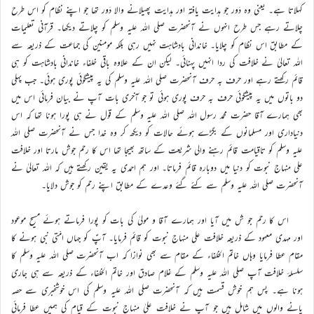
کہلاتا ہے۔ یعنی وہ دَور جو ہدایت یافتہ اور ہدایت پھیلانے والا دَور تھا جو اپنے نظام کو اس طرح
چلاتے رہے جس طرح انہوں نے آنحضرت صلی اللہ علیہ وسلم کو چلاتے دیکھا۔ قرآنی تعلیمات
کے مطابق اس نظام کو چلایا۔ خاندانی بادشاہت نہیں رہی بلکہ مومنین کی جماعت کے ذریعہ سے
اللہ تعالیٰ نے خلافت کی ردا انہیں پہنائی۔ لیکن ان کے علاوہ باقی خلفاء خاندانی بادشاہت کو ہی
قائم رکھتے رہے اور حرف بہ حرف آنحضرت صلی اللہ علیہ وسلم کی یہ پیشگوئی پوری ہوئی۔ جب پہلی
دو باتوں میں یہ پیشگوئی حرف بہ حرف پوری ہوئی تو جو آخری بات آپ نے بیان فرمائی اس میں
بھی ہمارے آقا حضرت محمد رسول اللہ صلی اللہ علیہ وسلم کے قول نے ہی پورا ہونا تھا کہ اس
دنیاداری اور مسلمانوں کے بگڑے ہوئے حالات کو دیکھ کر وہ خدا جس نے آنحضرت صلی اللہ
علیہ وسلم کو تاقیامت قائم رہنے والی شریعت کے ساتھ بھیجا تھا اس کا رحم جوش مارتا اور خلافت
علی منہاج نبوت کو دنیا میں دوبارہ قائم فرماتا۔ اور ہم احمدی یہ یقین رکھتے ہیں کہ اللہ تعالیٰ نے
آنحضرت صلی اللہ علیہ وسلم سے کئے گئے وعدے کے مطابق اپنے رحم کو جوش دلایا۔
اس کا رحم جو ش میں آیا اور ہمارے آقا و مولیٰ کی بات کو پورا فرماتے ہوئے مسیح موعود
اور مہدی معہود کے ذریعہ خلافت علی منہاج نبوت کو قائم فرمایا۔ آپؑ کو جہاں امّتی نبی ہونے کا
مقام عطا فرمایا وہاں خاتم الخلفاء کے مقام سے بھی نوازا کہ اب آنحضرت صلی اللہ علیہ وسلم کا
سلسلۂ خلافت آپ صلی اللہ علیہ وسلم کے غلام صادق اور خاتم الخلفاء کے ذریعہ سے ہی جاری
ہونا ہے۔ پس ہم خوش قسمت ہیں کہ آنحضرت صلی اللہ علیہ وسلم کی اس خوشخبری سے حصہ
پانے والوں میں شامل ہیں جو آپ نے خلافت علیٰ منہاج نبوت کے قیام کی ہمیں عطا فرمائی