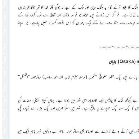
نگ کا بلاوا آئے گا، یہ جنگ دین اور ملک کے لیے نہ ہوگی بلکہ خدا کا قہر ہوگا جو بندوں
 زمانہ ہے۔ تم اگر اس زمانے میں موجود ہو تو ہر وقت اللہ تعالیٰ سے توبہ کرو، خدا کے
ادی سے نجات دے سکتا ہے۔ خدا کے نیک بندوں کو اس وقت گھبرانا نہیں چاہیے۔ جو اپنے
………٭………٭………
Os) جاپان
ے بارے میں ایک مختصر معلوماتی مضمون (مرسلہ مکرم امان اللہ امجد صاحب) روزنامہ ’’الفضل‘‘
 جاتا ہے کیونکہ ملک کا چالیس فیصد کاروبار اسی شہر میں ہوتا ہے۔ یہاں کپڑا، چینی، دھات کی
س کا ایک حصہ ایک جزیرے پر واقع ہے۔ شہر میں ستّر نہریں اور ایک ہزار سے زیادہ پُل
قبل اوساکا جاپان کا صدرمقام تھا۔ ۱۹۹۵ء میں کوبے شہر میں آنے والے زلزلے سے اوساکا بھی متأثر ہوا۔ تاہم اب دونوں شہر باہم ایک ہی