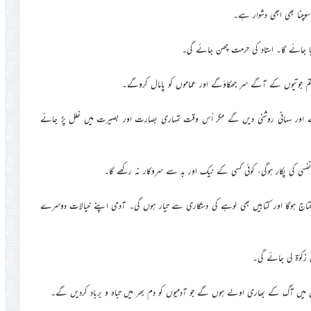
وچنا بھی ابھی دشوار ہے۔
 جائے گا۔ استاد کی حرمت چھن جائے گی۔
 تم جوتیوں کے آگے سر جھکاؤگے اور عماموں کو پامال کروگے۔
ور سہانی روشنی دیں گے مگر اُس وقت تمہاری بصارت اور بصیرت میں خلل پڑ جائے
کی پکار ہوگی، کوئی کسی کے نیک اور بد سے سروکار نہ رکھے گا۔
حتاج ہوگا اور کتابیں بھی لوہے کی دستکاری سے تیار ہوں گی۔ آدمی اپنے خیالات دوسرے
کوٰۃ لی جائے گی۔
یں آگ کے بھاری اولے ہوں گے جو آدمیوں کو دم بھر میں تباہ و برباد کردیں گے۔