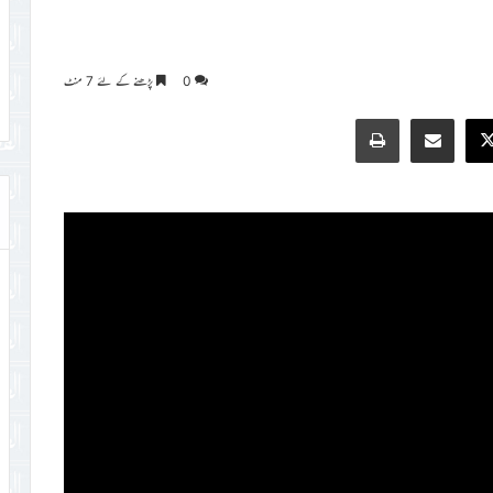
0
پڑھنے کے لئے 7 منٹ
Print
Share via Email
Faceb
X