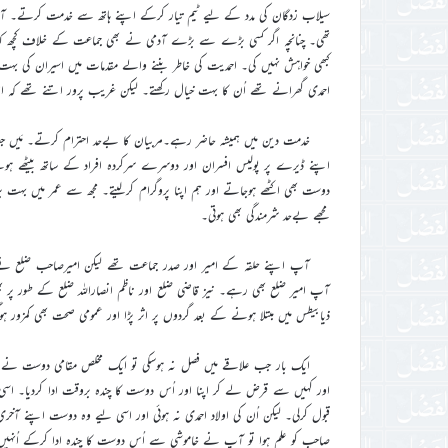
سیلاب زدگان کی مدد کے لیے ٹیم تیار کرکے اپنے ہاتھ سے خدمت کرتے۔ آ
تھی۔ چنانچہ اگر کسی بڑے سے بڑے آدمی نے بھی جماعت کے خلاف کچھ کہا 
کبھی خواہش نہیں کی۔ احمدیت کی خاطر بننے والے مقدمات میں اسیران کی بہ
احمدی گھرانے تھے اُن کا بہت خیال رکھتے۔ لیکن غریب پرور اتنے تھے کہ 
خدمت دین میں ہمیشہ حاضر رہے۔مربیان کا بےحد احترام کرتے۔ مَیں جب ا
اپنے ڈیرے پر پولیس افسران اور دوسرے سرکردہ افراد کے ساتھ بیٹھے ہوت
دوست بھی اکٹھے ہوجاتے اور ہم اپنا پروگرام کرلیتے۔ مجھ سے عمر میں بہ
مجھے بےحد شرمندگی بھی ہوتی۔
آپ اپنے حلقہ کے امیر اور صدر جماعت تھے لیکن امیرصاحب ضلع ن
ذیابیطس میں مبتلا ہونے کے بعد گردوں پر اثر پڑا اور عمومی صحت بھی کمز
ایک بار جب علاقے میں فصل نہ ہوسکی تو ایک مخلص مقامی دوست نے مشو
اور کہیں سے قرض لے کر اپنا اور اُس دوست کا چندہ بروقت ادا کردیا۔ اس
قبول کرلی۔ لیکن اُن کی اولاد احمدی نہ ہوئی اور اسی لیے وہ دوست اپنے آخر
صاحب کو علم ہوا تو آپ نے خاموشی سے اُس دوست کا چندہ ادا کرکے اُنہیں کس