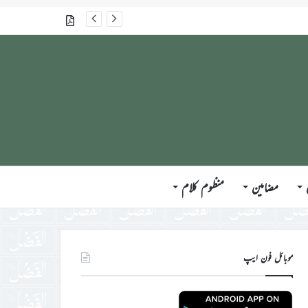
جلسہ سالانہ برطانیہ ۲۰۲۶ء کے موقع پر حضورِ انور ایّدہ الله تعالیٰ بنصرہ العزیز کی مختلف ممالک کے وفود، مہمانان ، نَو مبائعین اور نمائندگان سے ملاقاتوں اور بصیرت افروز راہنمائی کا مختصر اجمالی خاکہ
گذشتہ شمارے
مضامین
منظوم کلام
موبائل فون ایپ