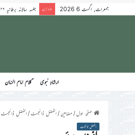
جمعرات, اگست 6 2026
تازہ ترین
ارشادِ نبوی
ؑکلام امام الزمان
صفحۂ اول
/
مضامین
/
الفضل ڈائجسٹ
/
الفضل ڈائجسٹ
الفضل ڈائجسٹ