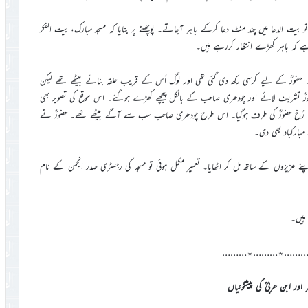
جلسہ سالانہ قادیان پر گئے تو بیت الدعا میں چند منٹ دعا کرکے باہر آجاتے۔ پوچھنے پر بتایا کہ مسجد مبارک، بیت الفکر
 ہے کہ باہر کھڑے انتظار کررہے ہیں۔
 حضورؒ کے لیے کرسی رکھ دی گئی تھی اور لوگ اُس کے قریب حلقہ بنائے بیٹھے تھے لیکن
ؒ تشریف لائے اور چودھری صاحب کے بالکل پیچھے کھڑے ہوگئے۔ اس موقع کی تصویر بھی
عت کا رُخ حضورؒ کی طرف ہوگیا۔ اس طرح چودھری صاحب سب سے آگے بیٹھے تھے۔ حضورؒ نے
مبارکباد بھی دی۔
ے عزیزوں کے ساتھ مل کر اٹھایا۔ تعمیر مکمل ہوئی تو مسجد کی رجسٹری صدر انجمن کے نام
 ہیں۔
………٭………٭………
ر اور ابن عربیؒ کی پیشگوئیاں