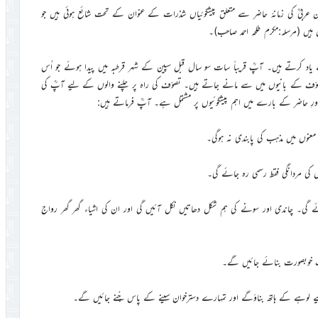
یخ اکبر حضرت محی الدین ابن عربیؒ کی زمانۂ حاضر سے متعلق پیشگوئیاں شذرات کے عنوان کے تحت شائع ہوئی ہیں جو
 یاد کرتے ہیں۔ آپؒ قریباً سات سو سال قبل سپین کے شہر قرطبہ میں پیدا ہوئے جو اُس
 تصوّف کے بانیوں میں سے مانے جاتے ہیں۔ تصوّف کی راہ پر چلنے والوں کے لیے آپؒ کی
دورِ حاضر کے بارے میں اہم پیشگوئیوں پر مشتمل ہے۔ آپؒ فرماتے ہیں:
نوں میں مذہب کی پابندی نہ ہوگی۔
کی مردانگی فقط رسمی رہ جائے گی۔
ی۔ چاندی اور سونے کی ہم شکل دھاتیں نکل آئیں گی اور ان کی اشیاء گھر گھر رواج
 خوبصورت بنائے جائیں گے۔
 لیے لوہے کے ہاتھ بناؤگے اور تمہارے دسترخوان سینے کے پاس چُنے جائیں گے۔