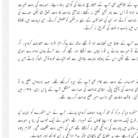
پ کے مخالفین بھی آپ کے ہمیشہ سچ بولنے کی گواہی برملا دیتے۔ احمدیت کی بہت غیرت
ہوتا تو اُس سے پھر کبھی تعلق نہ رکھتے۔ جماعتی خدمت کا بہت شوق تھا لیکن عہدے کی
ت خدمت کرتے اور اُن کی ضمانتوں کے لیے ہرممکن کوشش کرتے۔ جن دیہات میں اِکّادُکّا
اس میں مذہب و ملّت کی تفریق نہ کرتے۔
ٓپ کے علاقہ میں تعیّنات ہوا تو مجھے ساتھ لے جاکر اہم افراد سے متعارف کروایا۔ اگر
ے تو میرے جانے پر فوراً وہاں سے اُٹھتے اور مجھے گھر لے آتے جہاں دوسرے احمدی
ت بڑے تھے لیکن اس کے باوجود نہایت عاجزی سے خود اشیائے خورونوش اٹھاکر لاتے جس پر
ے امورعامہ کے بہت سے کام بھی آپ کے سپرد کررکھے تھے۔ جب نارووال ضلع بنا تو
آپ امیر ضلع بھی رہے۔ نیز قاضی ضلع اور ناظم انصاراللہ ضلع کے طور پر بھی خدمت کی توفیق پائی۔ مقامی جماعت کی صدارت مستقل آپ کے پاس رہی۔ ۱۹۹۵ء میں
ور ہوگئی۔ بوقت وفات بھی نائب امیر ضلع خدمت کررہے تھے۔
رہ دیا کہ مرکز کو لکھ کر چندہ معاف کروالیا جائے۔ آپ نے اس مشورے کو ناپسند کیا
ی طرح ایک دوست جو اپنے گاؤں کے نمبردار تھے انہوں نے ایک خواب کی بِنا پر احمدیت
ی سالوں میں چندے کی ادائیگی بھی نہ کرسکتے تھے جس کی انہیں بہت تکلیف تھی۔ محترم باجوہ
ی ذریعے سے یہ اطلاع بھی پہنچادی تاکہ عدم ادائیگی پر اُن کا دکھ دُور ہوجائے۔