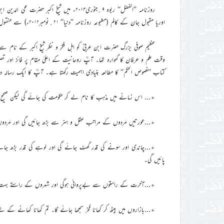
روزنامہ ’’الفضل‘‘ ربوہ ۹؍جنوری۲۰۱۴ء میں ش
اوریا مقبول جان کے کالم (مطبوعہ روزنامہ ’’دنیا‘‘ ۲۱؍نومبر۲۰۱۲ء) سے منقول ہیں (مرسلہ:مکرم طلحہ احمد صاحب)۔
عظیم صوفی بزرگ حضرت ابن عربیؒ کو اہل فکر و نظر شیخ اکبر کے نام سے
وقت علم و عرفان کا گہوارہ تھا۔ آپؒ روحانیت کے اعلیٰ مقام پر فائز اور
کتاب ’’فصوص الحکم‘‘ کا مطالعہ بنیادی اہمیت رکھتا ہے۔ آپؒ کا ایک رسالہ 
٭… اس زمانے میں مذہب کا نام لے کر حکومت کی جائے گی لیکن صحیح مع
٭…عورتیں مَردوں کے مراتب عقل و ہنر سے بڑھ جائیں گی اور مَردوں 
٭…چاندی اور سونے کی قدر گھٹ جائے گی اور لوہے کی قدر بڑھ جائے گ
پائیں گی۔
٭…آخرت کے راستوں سے بےپروائی ہوگی اور شہروں کے راستے بہت
٭…بازاروں میں بیٹھ کر کھانا فخر سمجھا جائے گا۔ تم کھانا کھانے کے