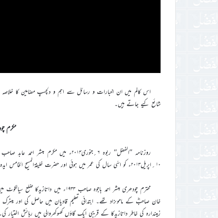
اس کالم میں ان اخبارات و رسائل سے اہم و دلچسپ مضامین کا خلاصہ پیش
شائع کیے جاتے ہیں۔
مکرم چود
روزنامہ ’’الفضل‘‘ ربوہ ۶؍جنوری۲۰۱۴ء میں
۱۰؍اپریل۲۰۱۳ء کو اسّی سال کی عمر میں ہوئی اور حضرت خلیفۃالمسیح الخامس ایدہ اللہ تعالیٰ نے آپ کی نماز جنازہ غائب بھی پڑھائی۔
محترم چودھری مبشر احمد باجوہ صاحب ۱۹۳۳ء
خان صاحبؓ کے ماموںزاد تھے۔ ابتدائی تعلیم قادیان میں حاصل کی اور میٹرک تع
زمیندارہ کی خاطر داتازیدکا کے قریبی ایک گاؤں کھوکھروالی میں رہائش اختیار کی