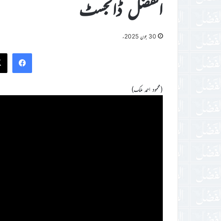
الفضل ڈائجسٹ
30 جون 2025ء
ook
(محمود احمد ملک)