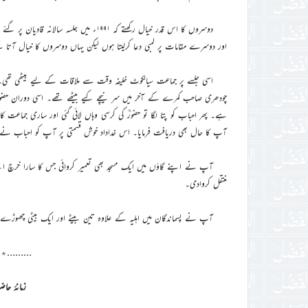
دوسروں کا اس قدر خیال رکھتے کہ ۱۹۹۱ء میں 
اور دوسرے مقامات پر لمبی دعا کرلیتا ہوں لیکن یہاں دوسروں کا خیال آتا
اسی جلسے پر جماعت سیالکوٹ خلیفہ وقت سے ملاقات کے لیے بیٹھی تھی۔
چودھری صاحب کمرے کے آخر میں سر نیچے کیے بیٹھے تھے۔ اسی دوران حضور
ہے۔ پھر احباب کو پتا لگا تو حضورؒ کی کرسی وہاں لائی گئی اور ساری جما
آپ کا حال بھی دریافت فرمایا۔ اس خداداد خوش قسمتی پر آپ کو احباب نے 
آپ نے اپنے گاؤں میں ایک مسجد بھی تعمیر کروائی جس کا سارا خرچ اپن
منتقل کروادی۔
آپ نے پسماندگان میں اہلیہ کے علاوہ تین بیٹے اور ایک بیٹی چھوڑے
………٭
زمانۂ حاض