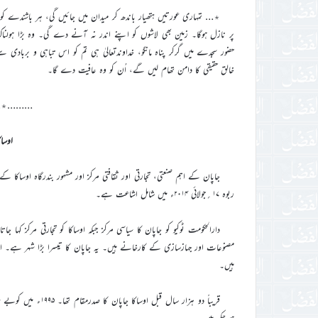
٭… تمہاری عورتیں ہتھیار باندھ کر میدان میں جائیں گی، ہر باشندے کو ج
پر نازل ہوگا۔ زمین بھی لاشوں کو اپنے اندر نہ آنے دے گی۔ وہ بڑا ہولناک
حضور سجدے میں گرکر پناہ مانگو، خداوندتعالیٰ ہی تم کو اس تباہی و برب
خالق حقیقی کا دامن تھام لیں گے، اُن کو وہ عافیت دے گا۔
………٭
اوساکا (aka
جاپان کے اہم صنعتی، تجارتی اور ثقافتی مرکز اور مشہور بندرگاہ اوساکا ک
ربوہ ۱۷؍جولائی ۲۰۱۴ء میں شامل اشاعت ہے۔
دارالحکومت ٹوکیو کو جاپان کا سیاسی مرکز جبکہ اوساکا کو تجارتی مرکز کہا
مصنوعات اور جہازسازی کے کارخانے ہیں۔ یہ جاپان کا تیسرا بڑا شہر ہے۔ ا
ہیں۔
قریباً دو ہزار سال 
ہوچکے ہیں۔