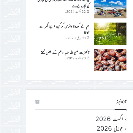
کی ایک رپورٹ
22 اگست 2024ء
ہم نے کورونا وائرس کو کیسے اپنے گھر سے
نکالا؟
21 اپریل 2020ء
آنحضرت صلی اللہ علیہ وسلم کے بعض نسخے
20 اگست 2019ء
آرکائیوز
اگست 2026
جولائی 2026