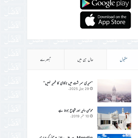
مقبول
حال ہی میں
تبصرے
’’میری سر شت میں ناکامی کا خمیر نہیں‘‘
29 جولائی 2025ء
مومن دلیر اور شجاع ہوتا ہے
10 ستمبر 2019ء
Mendig سے جلسہ سالانہ جرمنی کی تیاری