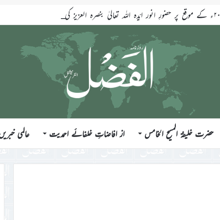
حضرت خلیفۃ المسیح الخامس
از افاضاتِ خلفائے احمدیت
عالمی خبریں