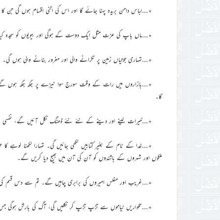
٭…لباس دامن بریدہ پہنا جائے گا اور اس کی اتنی اقسام ہوں گی جن کا س
٭…ماں باپ کی عزت مثل ایک دوست کے ہوگی اور بیویوں کو سجدہ کیا
٭…تمہاری جوتیاں زمین پر ٹکرانے والی اور مغرور بنانے والی ہوں گی۔
٭…بازاروں میں رات کے وقت سورج سوا نیزے پر جگہ جگہ ہوں گے ا
گا۔
٭…خیرات لینے اور دینے کے نئے نئے ڈھنگ نکل آئیں گے، نفسی نفسی 
٭…خدا کے نام کے بغیر کتابیں لکھی جائیں گی۔ تمہارا لکھنا لوہے کا م
ملکوں اور شہروں کے باشندوں کو آن کی آن میں بھیج دیا کریں گے۔
٭…غریب اور مفلس امیروں کی برابری چاہیں گے۔ تم سے دس قسم کی ز
٭…تلواریں نیاموں سے تڑپ تڑپ کر نکلیں گی، آگ کی بارش ہوگی جس م