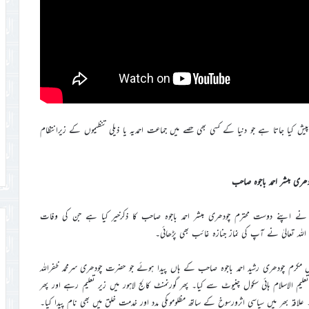
 کیا جاتا ہے جو دنیا کے کسی بھی حصے میں جماعت احمدیہ یا ذیلی تنظیموں کے زیرانتظام
ھری مبشر احمد باجوہ صاحب
 مکرم مبشر احمد عابد صاحب نے اپنے دوست محترم چودھری مبشر احمد باجوہ صاحب کا ذکرخیر کیا ہے جن کی وفات
 میں داتازیدکا ضلع سیالکوٹ میں مکرم چودھری رشید احمد باجوہ صاحب کے ہاں پیدا ہوئے جو حضرت چودھری سرمحمد ظفراللہ
لیم الاسلام ہائی سکول چنیوٹ سے کیا۔ پھر گورنمنٹ کالج لاہور میں زیر تعلیم رہے اور پھر
۔ علاقہ بھر میں سیاسی اثرورسوخ کے ساتھ مظلوموںکی مدد اور خدمت خلق میں بھی نام پیدا کیا۔