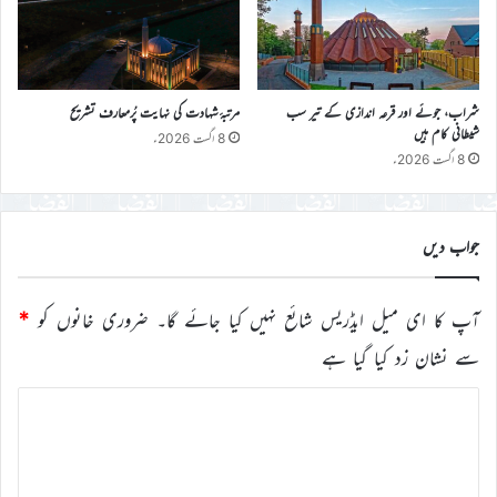
شراب، جوئے اور قرعہ اندازی کے تیر سب
مرتبۂ شہادت کی نہایت پُرمعارف تشریح
شیطانی کام ہیں
8 اگست 2026ء
8 اگست 2026ء
جواب دیں
آپ کا ای میل ایڈریس شائع نہیں کیا جائے گا۔
ضروری خانوں کو
*
سے نشان زد کیا گیا ہے
ت
ب
ص