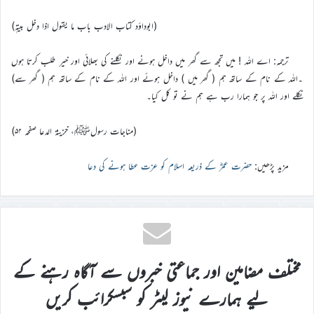
(ابوداؤد کتاب الادب باب ما یقول اذا دخل بیتہٖ)
ترجمہ: اے اللہ ! میں تجھ سے گھر میں داخل ہونے اور نکلنے کی بھلائی اور خیر طلب کرتا ہوں
۔اللہ کے نام کے ساتھ ہم ( گھر میں ) داخل ہوئے اور اللہ کے نام کے ساتھ ہم ( گھر سے)
نکلے اور اللہ پر جو ہمارا رب ہے ہم نے تو کل کیا۔
(مناجات رسولﷺ، خزینۃ الدعا صفحہ ۵۲)
مزید پڑھیں:
حضرت عمرؓ کے ذریعہ اسلام کو عزت عطا ہونے کی دعا
مختلف مضامین اور جماعتی خبروں سے آگاہ رہنے کے
لیے ہمارے نیوز لیٹر کو سبسکرائب کریں