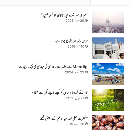
’’میری سر شت میں ناکامی کا خمیر نہیں‘‘
29 جولائی 2025ء
مومن دلیر اور شجاع ہوتا ہے
10 ستمبر 2019ء
Mendig سے جلسہ سالانہ جرمنی کی تیاری کی ایک رپورٹ
22 اگست 2024ء
ہم نے کورونا وائرس کو کیسے اپنے گھر سے نکالا؟
21 اپریل 2020ء
آنحضرت صلی اللہ علیہ وسلم کے بعض نسخے
20 اگست 2019ء