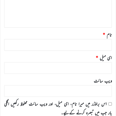
ر
ہ
*
نام
*
ای میل
*
ویب‌ سائٹ
اس براؤزر میں میرا نام، ای میل، اور ویب سائٹ محفوظ رکھیں اگلی
بار جب میں تبصرہ کرنے کےلیے۔