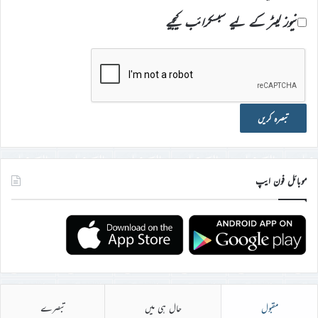
نیوز لیٹر کے لیے سبسکرائب کیجیے
موبائل فون ایپ
مقبول
حال ہی میں
تبصرے