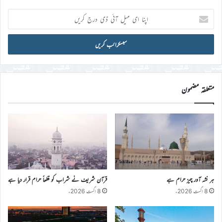
اپنا
ای
میل
آئی
ڈی
درج
کریں
متعلقہ مضمون
ہر نشہ آور چیز حرام ہے
قرآن شریف نے شراب کو قطعاً حرام قرار دیا ہے
8 اگست 2026ء
8 اگست 2026ء