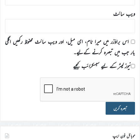
ویب‌ سائٹ
اس براؤزر میں میرا نام، ای میل، اور ویب سائٹ محفوظ رکھیں اگلی
بار جب میں تبصرہ کرنے کےلیے۔
نیوز لیٹر کے لیے سبسکرائب کیجیے
موبائل فون ایپ