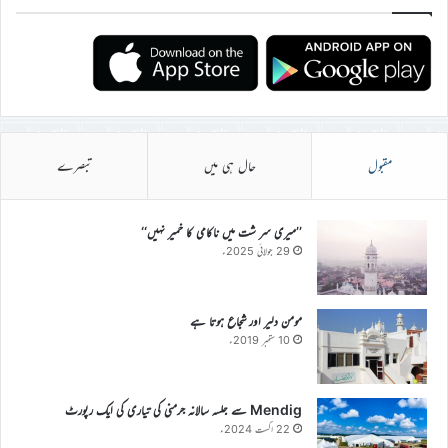
مقبول
حال ہی میں
تبصرے
’’میری سر شت میں ناکامی کا خمیر نہیں‘‘
29 جولائی 2025ء
مومن دلیر اور شجاع ہوتا ہے
10 ستمبر 2019ء
Mendig سے جلسہ سالانہ جرمنی کی تیاری کی ایک رپورٹ
22 اگست 2024ء