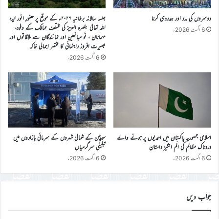
دوسروں کی مدد اور ہمدردی کرنا
جلسہ سالانہ برطانیہ ۲۰۲۶ء کے موقع پر حضورِ انور ایّدہ
الله تعالیٰ بنصرہ العزیز کی مختلف ممالک کے وفود،
6 اگست 2026ء
مہمانان ، نَو مبائعین اور نمائندگان سے ملاقاتوں اور
بصیرت افروز راہنمائی کا مختصر اجمالی خاکہ
6 اگست 2026ء
اسلامی جمہوریہ پاکستان میں احمدیوں پر ہونے والے
سویڈن کے شمالی شہروں کے سرمائی بازاروں میں
دردناک مظالم کی الَم انگیز داستان
تبلیغی سرگرمیاں
6 اگست 2026ء
6 اگست 2026ء
جواب دیں