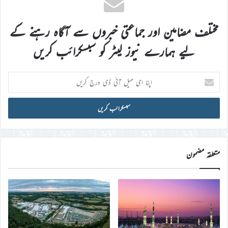
مختلف مضامین اور جماعتی خبروں سے آگاہ رہنے کے
لیے ہمارے نیوز لیٹر کو سبسکرائب کریں
اپنا
ای
میل
آئی
ڈی
درج
کریں
متعلقہ مضمون