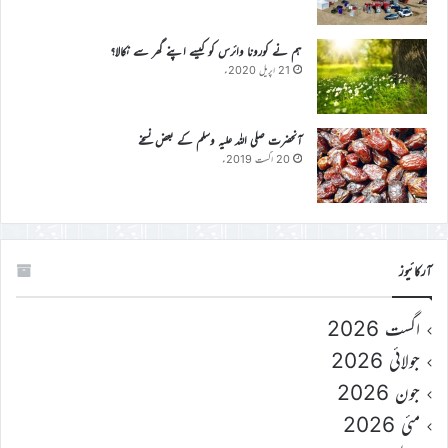
ہم نے کورونا وائرس کو کیسے اپنے گھر سے نکالا؟
21 اپریل 2020ء
آنحضرت صلی اللہ علیہ وسلم کے بعض نسخے
20 اگست 2019ء
آرکائیوز
اگست 2026
جولائی 2026
جون 2026
مئی 2026