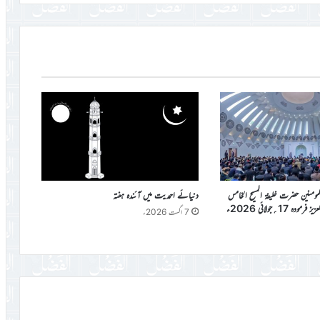
المومنین حضرت خلیفۃ المسیح الخامس
دنیائے احمدیت میں آئندہ ہفتہ
دہ 17؍جولائی 2026ء
7 اگست 2026ء