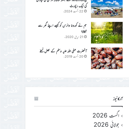
کی ایک رپورٹ
22 اگست 2024ء
ہم نے کورونا وائرس کو کیسے اپنے گھر سے
نکالا؟
21 اپریل 2020ء
آنحضرت صلی اللہ علیہ وسلم کے بعض نسخے
20 اگست 2019ء
آرکائیوز
اگست 2026
جولائی 2026