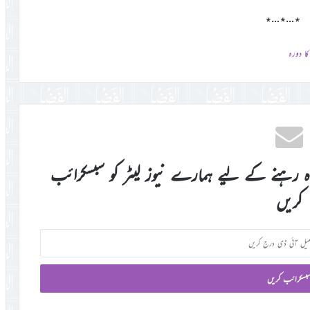
٭…٭…٭
ا دورہ
اہ رہنے کے لیے ہمارے نیوز لیٹر کو سبسکرائب
کریں