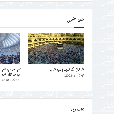
کریں
متعلقہ مضمون
اللہ تعالیٰ کے نزدیک پسندیدہ اعمال
خطبہ جمعہ سیّدنا امیر 
ایّدہ اللہ تعالیٰ بنصرہ العزیز فرمو
7 اگست 2026ء
7 اگست 2026ء
جواب دیں