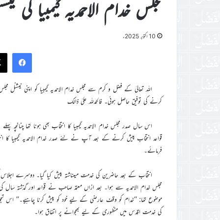
مجلس خدام الاحمدیہ گیمبیا کی نیشنل مجلس 
10 اکتوبر 2025ء
ook
کرنے کی توفیق حاصل ہوئی۔ فالحمدللہ علیٰ ذالک
اس سال صدر مجلس خدام الاحمدیہ گیمبیا کا انتخاب بھی ہونا تھا چنانچہ 
قواعد انتخاب پیش کرنے کے بعد آپ نے نئے صدر خدام الاحمدیہ گیمبیا کا انتخ
فرمائے۔
انتخاب کے بعد حاضرین کی خدمت میںناشتہ پیش کیا گیا۔ دوسرے اجلاس کی
مجلس خدام الاحمدیہ سے ہوا۔ بعد ازاں معتمد صاحب نے قواعد اور گذشتہ سال
موضوع تھا: ‘‘خدام کو وقف عارضی کے ليے خود کو پیش کرنا چاہیے۔’’ اس تجویز پر
کی خدمت اقدس میں منظوری کے ليے بھجوانے پر اتفاق ہوا۔