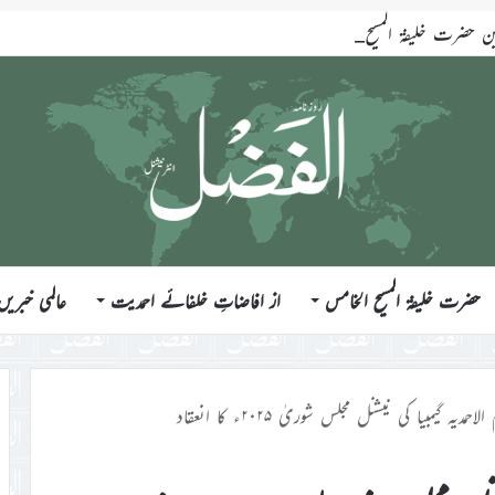
ضرت خلیفۃ المسیح الخامس ایّدہ اللہ تعالیٰ بنصرہ العزیز فرمودہ 17؍جولائی 2026ء
حضرت خلیفۃ المسیح الخامس
از افاضاتِ خلفائے احمدیت
عالمی خبریں
مدیہ گیمبیا کی نیشنل مجلس شوریٰ ۲۰۲۵ء کا انعقاد