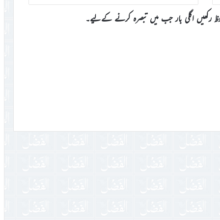
وظ رکھیں اگلی بار جب میں تبصرہ کرنے کےلیے۔