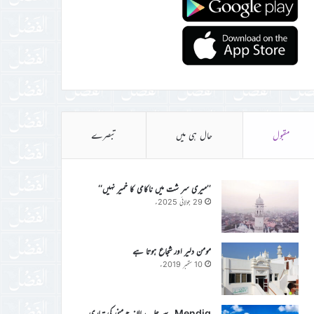
مقبول
حال ہی میں
تبصرے
’’میری سر شت میں ناکامی کا خمیر نہیں‘‘
29 جولائی 2025ء
مومن دلیر اور شجاع ہوتا ہے
10 ستمبر 2019ء
Mendig سے جلسہ سالانہ جرمنی کی تیاری