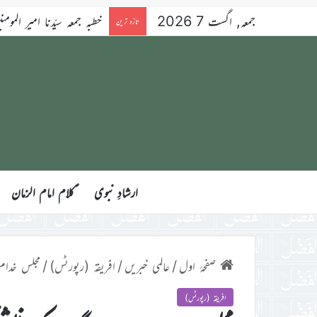
جمعہ, اگست 7 2026
خطبہ جمعہ سیّدنا امیر المومنین ح
تازہ ترین
ارشادِ نبوی
ؑکلام امام الزمان
صفحۂ اول
/
عالمی خبریں
/
افریقہ (رپورٹس)
/
مجلس خدام الاح
افریقہ (رپورٹس)