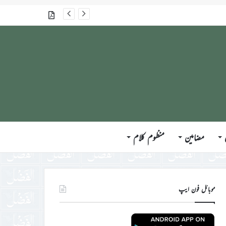
گذشتہ شمارے
مضامین
منظوم کلام
موبائل فون ایپ