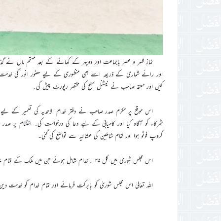
نمازِ ظہر و عصر باجماعت اور دوپہر کے کھانے کے بعد مہتمم مال نے گ
اور رائے شماری کے ذریعہ اسے بھی منظوری کے ليے حضور انور کی خدمت می
کیں اور معتمد صاحب نے نیشنل سطح کی مختصر رپورٹ پیش کی۔
اس موقع پر مکرم صدر صاحب نے دفتر خدام الاحمدیہ کی تعمیر کے ليے حض
شرکاء کو آگاہ کیا اور کامیابی کے ليے دعا کی درخواست کی۔ اختتام پر صد
گروپ فوٹو ہوا اور تمام شاملین کی عشائیہ سے تواضع کی گئی۔
اس مجلس شوریٰ میں کل ۱۳۵؍خدام شامل ہوئے جن میں ملک کے تمام ۷؍ریجنز کی نمائندگی موجود تھی۔
اللہ تعالیٰ اس مجلس شوریٰ کو بابرکت فرمائے اور تمام خدام کو خدمت دین