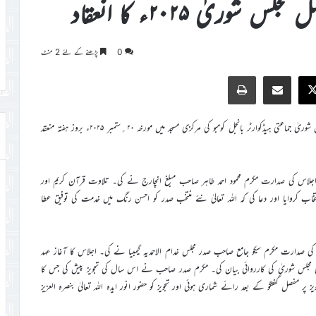
شوریٰ ۲۰۲۵ء کا انعقاد
0
پڑھنے کے لئے 2 منٹ
Print
Share via Email
Faceb
X
اللہ تعالیٰ کے فضل و کرم سے مجلس خدام الاحمدیہ گیمبیا کو اپنی نیشنل مجلس شوریٰ جماعتی ہیڈکوارٹر بانجل کومبو کی مرکزی مسجد میں مورخہ ۲۰؍ستمبر ۲۰۲۵ء بروز ہفتہ منعقد
پہلے اجلاس کی صدارت مکرم محمود احمد طاہر صاحب مبلغ انچارج نے کی۔ تلاوت قرآن کریم اور
اب کروایا اور دعا کی کہ اللہ تعالیٰ نئے منتخب صدر کو احسن رنگ میں خدمت کی توفیق عطا
 صدارت مکرم سیکو جامع صاحب صدر مجلس خدام الاحمدیہ گیمبیا نے کی۔ اجلاس کا آغاز عہد
 کی مجلس شوریٰ کی کارروائی بیان کی۔ مکرم صدر صاحب نے اس سال کی تجویز پیش کی جس کا
 مفصل گفتگو کے بعد رائے شماری ہوئی اور تجویز کو حضور انور ایدہ اللہ تعالیٰ بنصرہ العزیز