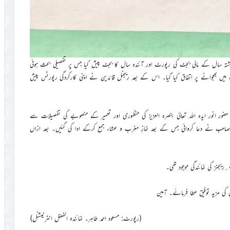
ذشتہ سال کے مالی بجٹ کی رپورٹ اور آئندہ سال کا بجٹ پیش کیا جس پر تفصیلی بحث ہوئی
ں بھجوانے پر اتفاق کیا گیا۔ اس کے بعد ریجنل قائدین نے اپنی کارکردگی رپورٹس پیش
ور انور ایدہ اللہ تعالیٰ بنصرہ العزیز کی منظوری اور تعمیر کے منصوبے کی تفصیلات سے
ر صاحب نے دعا کروائی جس کے بعد نمازِ مغرب و عشاء جمع کرکے ادا کی گئیں۔ بعد ازاں
 کی مزید توفیق عطا فرمائے۔ آمین
(رپورٹ: مسعود احمد طاہر۔ نمائندہ الفضل انٹرنیشنل)