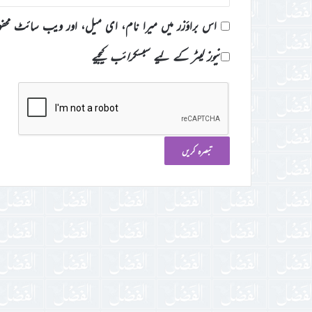
اس براؤزر میں میرا نام، ای میل، اور ویب سائٹ محف
نیوز لیٹر کے لیے سبسکرائب کیجیے