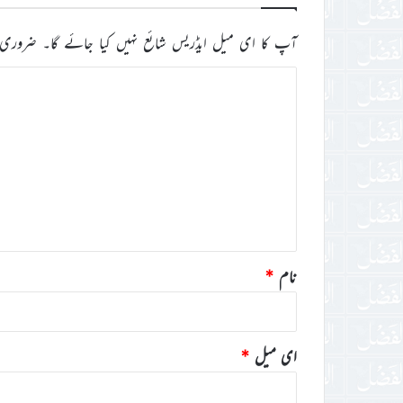
آپ کا ای میل ایڈریس شائع نہیں کیا جائے گا۔
ضروری 
ت
ب
ص
ر
ہ
*
نام
*
ای میل
*