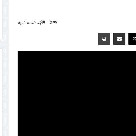
0
ایک منٹ سے بھی پہلے
Print
Share via Email
Faceb
X