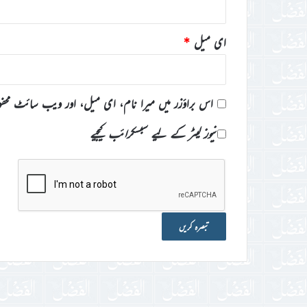
ای میل
*
اس براؤزر میں میرا نام، ای میل، اور ویب سائٹ محف
نیوز لیٹر کے لیے سبسکرائب کیجیے