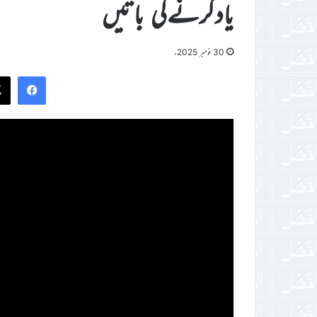
یادکرنےکی باتیں
30 نومبر 2025ء
ook