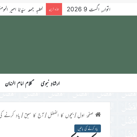
اتوار, اگست 9 2026
بچوں کا الفضل 9؍اگست 2026ء
تازہ ترین
ارشادِ نبوی
ؑکلام امام الزمان
صفحۂ اول
/
بچوں کا الفضل
/
آج کا سبق
/
یاد کرنے کی
یاد کرنے کی باتیں