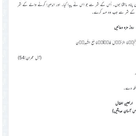
 کی پناہ مانگتا ہوں۔ اُس کے شر سے جو اس نے پیدا کیا۔ اور اندھیرا کرنے والے کے شر
حاسد کے شر سے جب وہ حسد کرے۔
روز مرّہ دعائیں
 وَاتَّبَعۡنَا الرَّسُوۡلَ فَاکۡتُبۡنَا مَعَ الشّٰہِدِیۡنَ
(آل عمران:54)
 لکھ دے۔
اربعین اطفال
یس آسان حدیثیں)