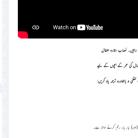
ی راہیں۔ نصاب ستارہ اطفال
سال کی عمر کے بچوں کے لیے
 لفظی و بامحاورہ ترجمہ یاد کریں:
(اور) بار بار رحم کرنے والا ہے۔