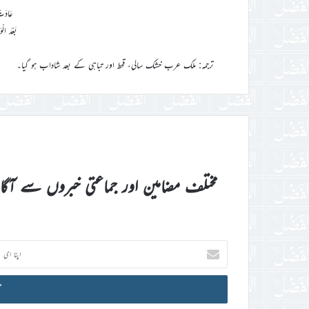
عَادَتْ
بَعْدَ الْ
ترجمہ: ملک عرب خشک سالی، قحط اور تباہی کے بعد شاداب ہو گیا۔
مختلف مضامین اور جماعتی خبروں سے آگ
اپنا
ای
میل
آئی
ڈی