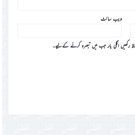
ویب‌ سائٹ
وظ رکھیں اگلی بار جب میں تبصرہ کرنے کےلیے۔