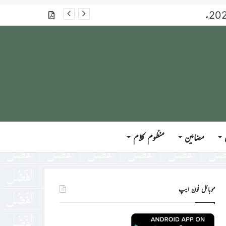
گذشتہ شمارے
مضامین
منظوم کلام
موبائل فون ایپ