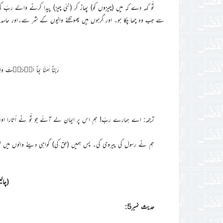
تُو کہہ دے کہ میں (چیزوں کو) پھاڑ کر (نئی چیز) پیدا کرنے والے ربّ
سے جب وہ چھا چکا ہو۔ اور گِرہوں میں پھونکنے والیوں کے شر سے۔اور 
رَبَّنَاۤ اٰمَنَّا بِمَاۤ اَنۡزَلۡتَ
ترجمہ: اے ہمارے ربّ! ہم اس پر ایمان لے آئے جو تُو نے اُتارا اور
ہم نے رسول کی پیروی کی۔ پس ہمیں (حق کی) گواہی دینے والوں میں
(چال
حدیث نمبر5: