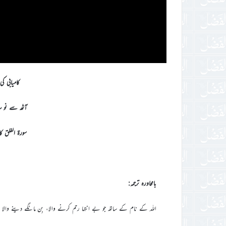
کامیابی ک
آٹھ سے نو 
سورۃ الفلق کا
بامحاورہ ترجمہ:
اللہ کے نام کے ساتھ جو بے انتہا رحم کرنے والا، بِن مانگے دینے والا 