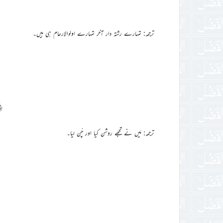
ترجمہ: تمہارے رشتہ دار آخر تمہارے اولوالارحام ہی ہیں۔
اِ
ترجمہ: مَیں نے تجھے روشن کیا اور چُن لیا۔