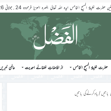
حضرت خلیفۃ المسیح الخامس
از افاضاتِ خلفائے احمدیت
عالمی خبریں
 باتیں
/
یادکرنےکی باتیں