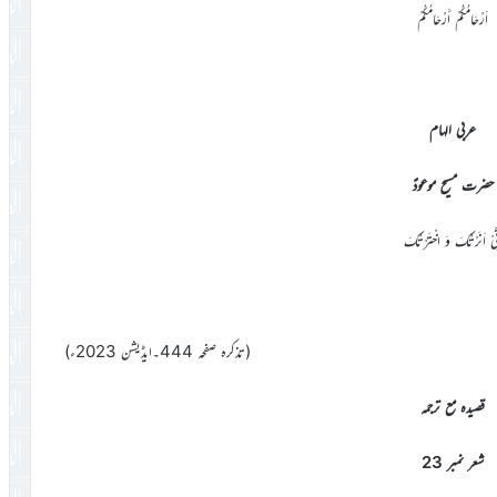
اَرْحَامُكُمْ أَرْحَامُكُمْ
عربی الہام
حضرت مسیح موعودؑ
نِّیْ اَنَـرْتُکَ وَ اخْتَرْتُکَ
(تذکرہ صفحہ 444۔ایڈیشن 2023ء)
قصیدہ مع ترجمہ
شعر نمبر 23