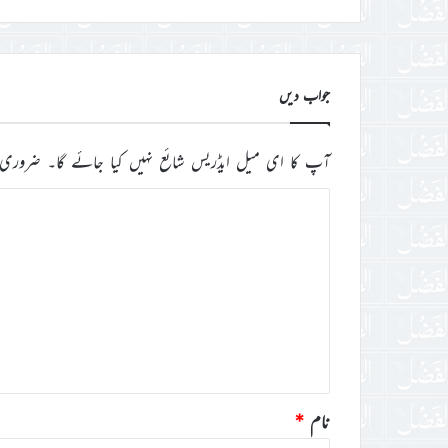
درج
کریں
جواب دیں
آپ کا ای میل ایڈریس شائع نہیں کیا جائے گا۔
ضروری 
ت
ب
ص
ر
ہ
*
نام
*