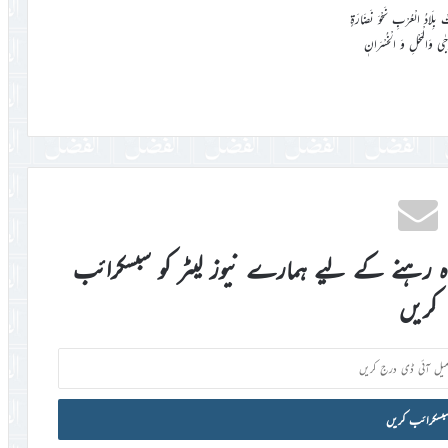
 بِلَادُ الْعُرْبِ نَحْوَ نَضَارَةٍ
وَجٰى وَالْمَحْلِ وَ الْخُسْرَانٖ
اہ رہنے کے لیے ہمارے نیوز لیٹر کو سبسکرائب
کریں