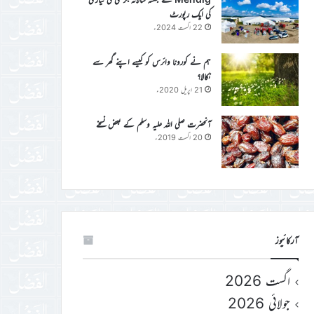
کی ایک رپورٹ
22 اگست 2024ء
ہم نے کورونا وائرس کو کیسے اپنے گھر سے
نکالا؟
21 اپریل 2020ء
آنحضرت صلی اللہ علیہ وسلم کے بعض نسخے
20 اگست 2019ء
آرکائیوز
اگست 2026
جولائی 2026