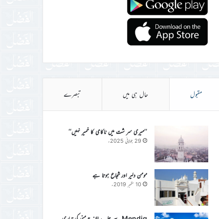
مقبول
حال ہی میں
تبصرے
’’میری سر شت میں ناکامی کا خمیر نہیں‘‘
29 جولائی 2025ء
مومن دلیر اور شجاع ہوتا ہے
10 ستمبر 2019ء
Mendig سے جلسہ سالانہ جرمنی کی تیاری