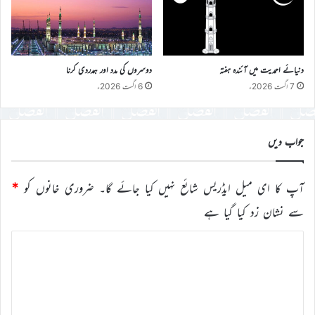
دنیائے احمدیت میں آئندہ ہفتہ
دوسروں کی مدد اور ہمدردی کرنا
7 اگست 2026ء
6 اگست 2026ء
جواب دیں
آپ کا ای میل ایڈریس شائع نہیں کیا جائے گا۔
ضروری خانوں کو
*
سے نشان زد کیا گیا ہے
ت
ب
ص
ر