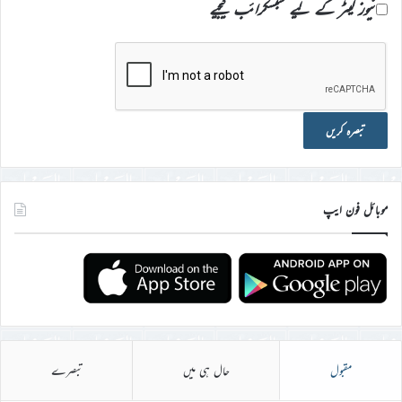
نیوز لیٹر کے لیے سبسکرائب کیجیے
موبائل فون ایپ
مقبول
حال ہی میں
تبصرے