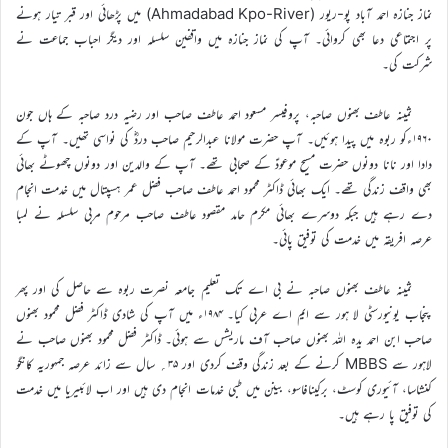
نماز جنازہ احمد آباد پو-ریور (Ahmadabad Kpo-River) میں پڑھائی اور قبر تیار ہونے
پر اجتماعی دعا بھی کروائی۔ آپ کی نماز جنازہ میں واقفین سلسلہ اور دیگر احباب جماعت نے
شرکت کی۔
ثمینہ عاطف بھنوں صاحبہ، پروفیسر مسعود احمد عاطف صاحب اور رضیہ درد صاحبہ کے ہاں جون
۱۹۶۰ءکو ربوہ میں پیدا ہوئیں۔ آپ حضرت مولانا عبدالرحیم صاحب دردؓ کی نواسی تھیں۔ آپ کے
دادا اور نانا دونوں حضرت مسیح موعودؑ کے صحابی تھے۔ آپ کے والدین اور دونوں چھوٹے بھائی
بھی واقف زندگی تھے۔ ایک بھائی ڈاکٹر محمود احمد عاطف صاحب فضل عمر ہسپتال میں خدمت انجام
دے رہے ہیں جبکہ دوسرے بھائی مکرم حامد مقصود عاطف صاحب مرحوم مربی سلسلہ نے لمبا
عرصہ افریقہ میں خدمت کی توفیق پائی۔
ثمینہ عاطف بھنوں صاحبہ نے بی اے تک تعلیم جامعہ نصرت ربوہ سے حاصل کی اور پھر
پنجاب یونیورسٹی لا ہور سے ایم اے عربی کیا۔ ۱۹۸۴ء میں آپ کی شادی ڈاکٹر فضل محمود بھنوں
صاحب ابن احمد یدہ اللہ بھنوں صاحب آف ماریشس سے ہوئی۔ ڈاکٹر فضل محمود بھنوں صاحب نے
لاہور سے MBBS کرنے کے بعد زندگی وقف کردی اور ۳۵؍ سال سے زائد عرصہ جمہوریہ کانگو
کنشاسا، آئیوری کوسٹ، برکینافاسو، بینن میں طبی خدمات انجام دی ہیں اور اب لائبیریا میں خدمت
کی توفیق پا رہے ہیں۔