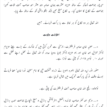
میرپور جماعت ڈھاکہ کے ساتھ عزیزہ عشرت جہان صاحبہ ولد مبشر احمد صاحب آف شات کھیرا
جماعت کے نکاح کا اعلان کیا۔ یہ نکاح مبلغ تین لاکھ بنگلہ دیشی ٹکہ کے ساتھ طے پایا۔
اللہ تعالیٰ ہر دو نکاح کو ہر لحاظ سے با برکت فرمائے۔ آمین
اعلانات ولادت
٭… عطیہ خان صاحبہ فرینکفرٹ، جرمنی سے تحریر کرتی ہیں کہ خاکسار کے بڑے بیٹے عزیزم
ڈاکٹر تنزیل احمد خان اور بہو عزیزہ ڈاکٹر جولیا روحیا حدور کو اللہ تعالیٰ نے محض اپنے فضل سے
مورخہ ۱۰؍ نومبر ۲۰۲۵ء کو بیٹی سے نوازا ہے۔
حضور انور ایدہ اللہ تعالیٰ بنصرہ العزیز نے ازراہ شفقت بچی کا نام ‘عفیفہ نورا خان’ عطا فرماتے
ہوئے وقف نو کی بابرکت تحریک میں شامل فرمایا ہے۔
نومولود، رفیع اللہ خان صاحب آف فرینکفرٹ کی پوتی ہے۔
٭… وسیم احمد ظفر صاحب نمائندہ الفضل انٹرنیشنل برازیل و مبلغ انچارج جماعت احمدیہ برازیل
تحریر کرتے ہیں کہ مبشر محمود ظفر صاحب ابن ناصر محمود ظفر صاحب اور عزیزہ ردا سیّد بنت سیّد