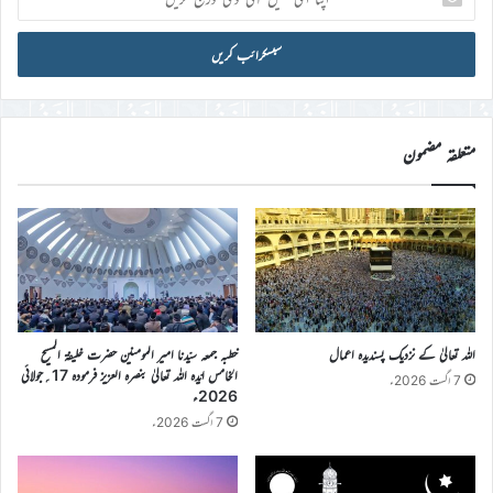
ای
میل
آئی
ڈی
درج
کریں
متعلقہ مضمون
اللہ تعالیٰ کے نزدیک پسندیدہ اعمال
خطبہ جمعہ سیّدنا امیر المومنین حضرت خلیفۃ المسیح
الخامس ایّدہ اللہ تعالیٰ بنصرہ العزیز فرمودہ 17؍جولائی
7 اگست 2026ء
2026ء
7 اگست 2026ء