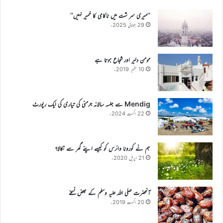
’’میری سر شت میں ناکامی کا خمیر نہیں‘‘
29 جولائی 2025ء
مومن دلیر اور شجاع ہوتا ہے
10 ستمبر 2019ء
Mendig سے جلسہ سالانہ جرمنی کی تیاری کی ایک رپورٹ
22 اگست 2024ء
ہم نے کورونا وائرس کو کیسے اپنے گھر سے نکالا؟
21 اپریل 2020ء
آنحضرت صلی اللہ علیہ وسلم کے بعض نسخے
20 اگست 2019ء