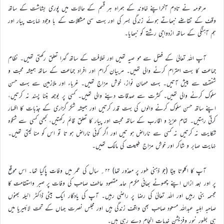
مرحومہ نے تادم آخراپنے خاوند کے ہمراہ ہر قسم کے حالات میں پوری بشاشت کے ساتھ
وقف کے تقاضے نبھاتے ہوئے زندگی بسر کی اور بہت سی مشکلات کے با وجود نہایت پیار اور
ہم آہنگی کے ساتھ ازدواجی رشتے کو نبھایا۔
آپ اللہ تعالیٰ کے فضل سے مو صیہ تھیں اور خلافت کے ساتھ گہرا تعلق رکھتی تھیں۔ نظام
جماعت کا بہت احترام کرنے والی تھیں۔ مربیان کرام اور افراد جماعت کے ساتھ ہمیشہ محبت و
شفقت سے پیش آتیں۔ بہت مہمان نواز، خوش مزاج تھیں۔ غرباء اور ملازمین سے بہت حسن
سلوک کرنے والی تھیں۔ کثرت سے صدقات دینے والی تھیں۔ کسی پر بوجھ بننا پسند نہ کرتیں،
اپنے ساتھ حسن سلوک کرنے والوں کی بہت قدر کرتیں اور ہمیشہ شکر گزاری کے جذبات کا اظہار
کرتی رہتیں۔ تمام عزیز و اقارب کے ساتھ محبت اور پیار کا تعلق قائم رکھتیں، کبھی کسی سے شکوہ
شکایت نہ کرتیں نہ کسی سے ناراض ہو تیں اور اگر کوئی ناراض ہو تا تو اس کو منا لیتی تھیں۔
نہایت صابر و شاکر اور خوش مزاج طبیعت کی مالک تھیں۔
آپ کا اکلوتا بیٹا (جو ذہنی طور پر معذور تھا) ۲۲؍ سال کی عمر میں وفات پاگیا تھا۔ اس موقع
پر اور بعد ازاں اپنے چھوٹے بھائی مکرم حامد مقصود عاطف صاحب کی وفات پر صبر واستقامت کا
مجسمہ بنی رہیں اور اللہ تعالیٰ کی رضا پر راضی رہیں۔ آپ کی یادگار ایک بیٹی ڈاکٹر انیلہ بھنوں
صاحبہ اہلیہ عبداللہ مسعود صاحب بھی واقف زندگی ہیں اور مجلس نصرت جہاں کے تحت لائبیریا میں
ہی بطور نیور وفزیشن خدمات انجام دے رہی ہیں۔