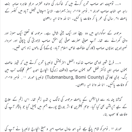
٭… توصیف احمد صاحب تحریر کرتے ہیں کہ خاکسار کی والدہ محترمہ مریم طاہرہ صاحبہ بنت
راجہ عبد الماجد صاحب مورخہ ۶؍نومبر ۲۰۲۵ء بروز جمعرات، الائیڈ ہسپتال فیصل آباد میں کینسر کے
باعث ۴۷؍سال کی عمر پا کر وفات پا گئیں۔ انا للہ وانا الیہ راجعون
مرحومہ کے سوگواران میں دو بیٹے اور ایک بیٹی شامل ہے۔ مرحومہ کا تعلق ایک معزز اور
دینی گھرانے سے تھا۔ آپ صحابی حضرت صوفی نبی بخش صاحب لاہوریؓ کی پڑپوتی اور سردار
نصیرالدین ہمایوں صاحب (کارکن حفاظتِ خاص اسلام آباد، یوکے) کی ماموں زاد بہن تھیں۔
٭… فرخ شبیر لودھی صاحب نمائندہ الفضل انٹرنیشنل لائبیریا تحریر کرتے ہیں کہ ثمینہ عاطف
بھنوں صاحبہ اہلیہ ڈاکٹر فضل محمود بھنوں صاحب (واقف زندگی) انچارج احمدیہ مسلم کلینک ٹب مین
برگ، بومی کاؤنٹی (Tubmanburg, Bomi County) لائبیریا مورخہ ۱۱؍ نومبر ۲۰۲۵ء
کو وفات پاگئیں۔ انا للہ وانا الیہ راجعون۔
گذشتہ چند ماہ سے ذیابیطس کے باعث مرحومہ کی ٹانگ پر شدید زخم تھا۔ اس زخم کے علاج
کے لیے آپریشن بھی کیا گیا، تاہم گینگرین کا اثر بتدریج پورے جسم میں پھیل گیا جو بالآخر آپ کی
وفات کا سبب بنا۔
مورخہ ۱۲؍نومبرکو شام پانچ بجے نوید احمد عادل صاحب امیر و مبلغ انچارج لائبیریا نے آپ کی