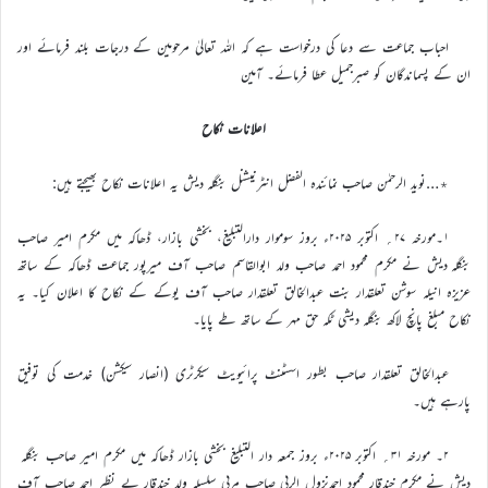
احباب جماعت سے دعا کی درخواست ہے کہ اللہ تعالیٰ مرحومین کے درجات بلند فرمائے اور
ان کے پسماندگان کو صبرجمیل عطا فرمائے۔ آمین
اعلانات نکاح
٭…نوید الرحمٰن صاحب نمائندہ الفضل انٹرنیشنل بنگلہ دیش یہ اعلانات نکاح بھیجتے ہیں:
۱۔مورخہ ۲۷؍ اکتوبر ۲۰۲۵ء بروز سوموار دارالتبلیغ، بخشی بازار، ڈھاکہ میں مکرم امیر صاحب
بنگلہ دیش نے مکرم محمود احمد صاحب ولد ابوالقاسم صاحب آف میرپور جماعت ڈھاکہ کے ساتھ
عزیزہ انیلہ سوشن تعلقدار بنت عبدالخالق تعلقدار صاحب آف یوکے کے نکاح کا اعلان کیا۔ یہ
نکاح مبلغ پانچ لاکھ بنگلہ دیشی ٹکہ حق مہر کے ساتھ طے پایا۔
عبدالخالق تعلقدار صاحب بطور اسسٹنٹ پرائیویٹ سیکرٹری (انصار سیکشن) خدمت کی توفیق
پارہے ہیں۔
۲۔ مورخہ ۳۱؍ اکتوبر ۲۰۲۵ء بروز جمعہ دار التبلیغ بخشی بازار ڈھاکہ میں مکرم امیر صاحب بنگلہ
دیش نے مکرم خندقار محمود احمدنزول الربی صاحب مربی سلسلہ ولد خندقار بے نظیر احمد صاحب آف