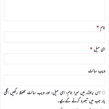
ہ
*
نام
*
ای میل
*
ویب‌ سائٹ
اس براؤزر میں میرا نام، ای میل، اور ویب سائٹ محفوظ رکھیں اگلی
بار جب میں تبصرہ کرنے کےلیے۔