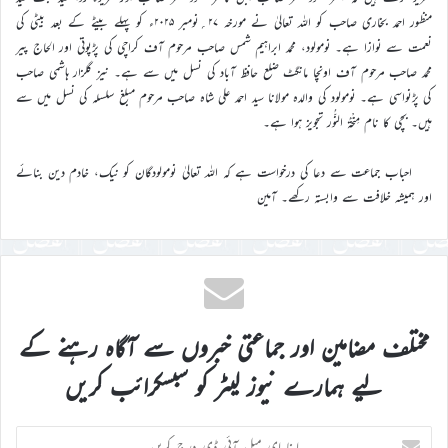
منظور احمد بخاری صاحب کو اللہ تعالیٰ نے مورخہ ۲۷؍نومبر ۲۰۲۵ء کو پہلے بیٹے کے بعد بیٹی کی
نعمت سے نوازا ہے۔ نومولود، محمد ابراہیم شمس صاحب مرحوم آف کراچی کی پڑپوتی اور الحاج پیر
محمد صاحب مرحوم آف اونچا مانگٹ ضلع حافظ آباد کی نسل میں سے ہے۔ نیز گلزار ہاشمی صاحب
کی پڑنواسی ہے۔ نومولود کی والدہ مولانا سید احمد علی شاہ صاحب مرحوم مبلغ سلسلہ کی نسل میں سے
ہیں۔ بچی کا نام مِنْحَۃُ النُّور تجویز ہوا ہے۔
احباب جماعت سے دعا کی درخواست ہے کہ اللہ تعالیٰ نومولودگان کو نیک، خادم دین بنائے
اور ہمیشہ خلافت سے وابستہ رکھے۔ آمین
مختلف مضامین اور جماعتی خبروں سے آگاہ رہنے کے
لیے ہمارے نیوز لیٹر کو سبسکرائب کریں
اپنا