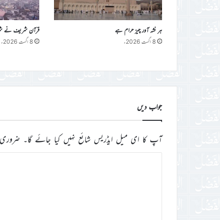
ہر نشہ آور چیز حرام ہے
قرآن شریف نے شراب 
8 اگست 2026ء
8 اگست 2026ء
جواب دیں
آپ کا ای میل ایڈریس شائع نہیں کیا جائے گا۔
ضروری 
ت
ب
ص
ر
ہ