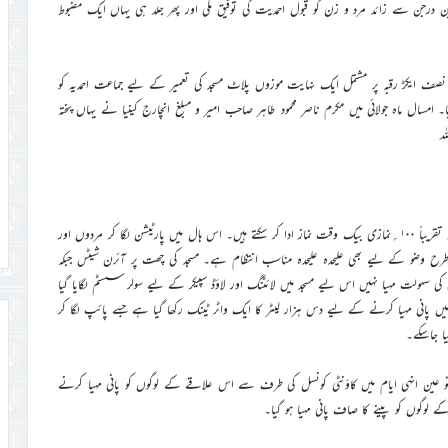
ین درجن سے زائد مرد و زن کو قبول احمدیت کی توفیق ملی اور پھر جلد ہی یہاں ایک مضبوط
صف ایکڑ رقبہ پر مشتمل ایک نہایت موزوں پلاٹ مسجد کی تعمیر کے لیے جماعت احمدیہ کو
۔ امسال ماہ جولائی میں مکرم ناصر محمود طاہر صاحب امیر و مبلغ انچارج کینیا نے یہاں پختہ
ہ
اس نو تعمیر شدہ مسجد کی لمبائی ۳۰؍فٹ اور چوڑائی ۲۴؍فٹ ہے جس میں تقریباً ۱۰۰؍نمازی بیک وقت نماز ادا کر سکتے ہیں۔ اس ہال میں پارٹیشن لگا کر مردوں اور
ح وضو کے لیے بھی علیحدہ علیحدہ مناسب انتظام ہے۔ مسجد کی چھت پر آئرن شیٹس جبکہ
ی کی سہولت مہیا نہیں اس لیے مسجد میں لائٹنگ اور لاؤڈ سپیکر کے لیے سولر سسٹم لگایا گیا
ں پانی مہیا کرنے کے لیے دس ہزار لیٹر کا ایک واٹر ٹینک رکھا گیا ہے جسے پائپ لگا کر
ا جاسکے۔
 تو عین انہی ایام میں کاؤنٹی کونسل کی طرف سے اس علاقے کے لوگوں کو پانی مہیا کرنے
وگوں کو پینے کا صاف پانی مہیا ہو گیا۔