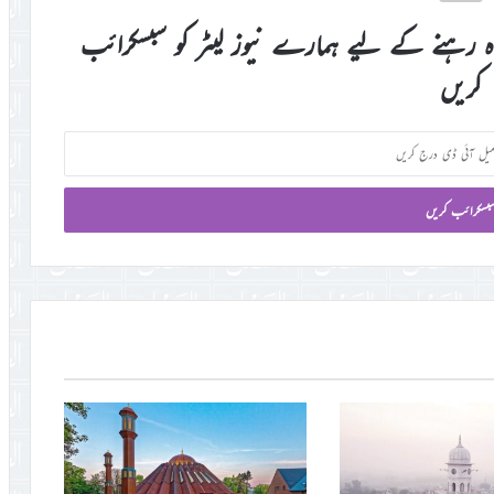
اہ رہنے کے لیے ہمارے نیوز لیٹر کو سبسکرائب
کریں