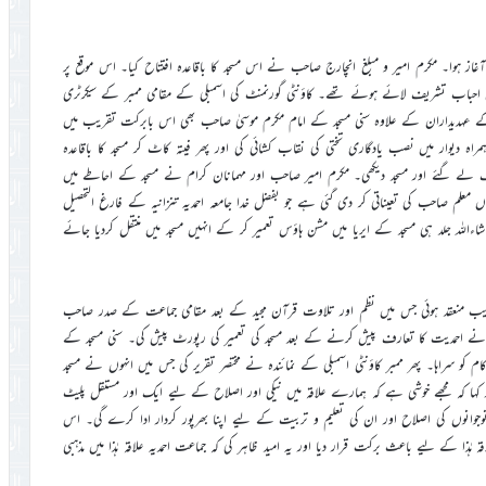
آغاز ہوا۔ مکرم امیر و مبلغ انچارج صاحب نے اس مسجد کا باقاعدہ افتتاح کیا۔ اس موقع پر
یں احباب تشریف لائے ہوئے تھے۔ کاؤنٹی گورنمنٹ کی اسمبلی کے مقامی ممبر کے سیکرٹری
ہ کے عہدیداران کے علاوہ سنی مسجد کے امام مکرم موسیٰ صاحب بھی اس بابرکت تقریب میں
دیوار میں نصب یادگاری تختی کی نقاب کشائی کی اور پھر فیتہ کاٹ کر مسجد کا باقاعدہ
ریف لے گئے اور مسجد دیکھی۔ مکرم امیر صاحب اور مہمانان کرام نے مسجد کے احاطے میں
لم صاحب کی تعیناتی کر دی گئی ہے جو بفضل خدا جامعہ احمدیہ تنزانیہ کے فارغ التحصیل
للہ جلد ہی مسجد کے ایریا میں مشن ہاؤس تعمیر کر کے انہیں مسجد میں منتقل کردیا جائے
ریب منعقد ہوئی جس میں نظم اور تلاوت قرآن مجید کے بعد مقامی جماعت کے صدر صاحب
ار نے احمدیت کا تعارف پیش کرنے کے بعد مسجد کی تعمیر کی رپورٹ پیش کی۔ سنی مسجد کے
 کو سراہا۔ پھر ممبر کاؤنٹی اسمبلی کے نمائندہ نے مختصر تقریر کی جس میں انہوں نے مسجد
ر کہا کہ مجھے خوشی ہے کہ ہمارے علاقہ میں نیکی اور اصلاح کے لیے ایک اور مستقل پلیٹ
ً نوجوانوں کی اصلاح اور ان کی تعلیم و تربیت کے لیے اپنا بھرپور کردار ادا کرے گی۔ اس
ٰذا کے لیے باعث برکت قرار دیا اور یہ امید ظاہر کی کہ جماعت احمدیہ علاقہ ہٰذا میں مذہبی