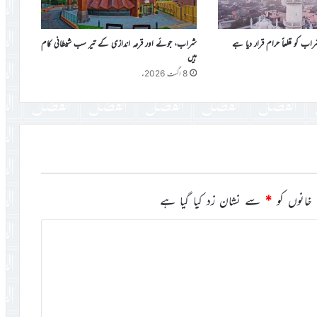
کو قطعاً حرام قرار دیا ہے
شراب، جوئے اور قرعہ اندازی کے تیر سب شیطانی کام
ہیں
8 اگست 2026ء
خانوں کو
*
سے نشان زد کیا گیا ہے