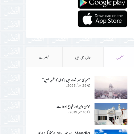
مقبول
حال ہی میں
تبصرے
’’میری سر شت میں ناکامی کا خمیر نہیں‘‘
29 جولائی 2025ء
مومن دلیر اور شجاع ہوتا ہے
10 ستمبر 2019ء
Mendig سے جلسہ سالانہ جرمنی کی تیاری