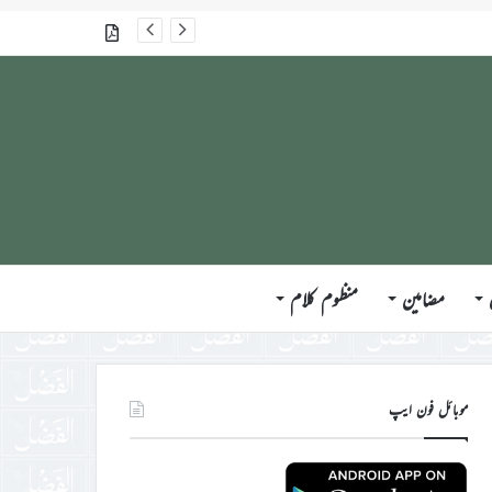
گذشتہ شمارے
مضامین
منظوم کلام
موبائل فون ایپ