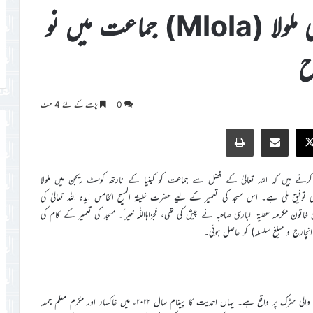
کینیا کے نارتھ کوسٹ ریجن کی ملولا (Mlola) جماعت میں نو
ح
0
پڑھنے کے لئے 4 منٹ
Print
Share via Email
Faceb
X
کرتے ہیں کہ اللہ تعالیٰ کے فضل سے جماعت کو کینیا کے نارتھ کوسٹ ریجن میں ملولا
ی توفیق ملی ہے۔ اس مسجد کی تعمیر کے لیے حضرت خلیفۃ المسیح الخامس ایدہ اللہ تعالیٰ کی
تون مکرمہ عطیۃ الباری صاحبہ نے پیش کی تھی، فجزاہااللّٰہ خیراً۔ مسجد کی تعمیر کے کام کی
انچارج و مبلغ سلسلہ) کو حاصل ہوئی۔
ملولا گاؤں ممباسہ سے تقریباً ۴۰؍کلومیٹر مغرب میں ممباسہ سےکیاگو جانے والی سڑک پر واقع ہے۔ یہاں احمدیت کا پیغام سال ۲۰۲۲ء میں خاکسار اور مکرم معلم جمعہ