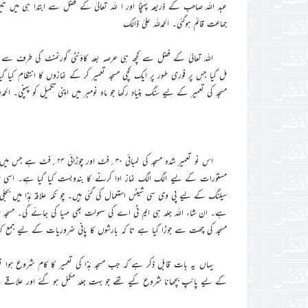
عبد اللہ صاحب کے ذریعہ پہنچا اور ا للہ تعالیٰ کے فضل سے ابتدا ہی میں ت
جماعت قائم ہوگئی۔ الحمدللہ علیٰ ذالک
اللہ تعالیٰ کے فضل سے کچھ ہی عرصہ بعد کاؤنٹی گورنمنٹ کی طرف سے ن
مل گیا جس پر فوری طور پر ایک کچی مسجد تعمیر کر کے نمازوں کا انتظام کیا گیا
مسجد کی تعمیر کے لیے سنگ بنیاد رکھا جو ماہ نومبر میں اپنی تکمیل کو پہنچی۔ الحمدلل
مستورات کے لیے الگ الگ نماز ادا کرنے کا بندوبست کیا گیا ہے۔ اسی طر
سیلنگ کے لیے پی وی سی شیٹس استعمال کی گئی ہیں۔ چو نکہ علاقہ ہٰذا میں بجل
ہے۔ ان شاء اللہ جلد ہی ایم ٹی اے کی سہولت بھی مہیا کی جائے گی۔ مسجد می
مسجد کی چھت سے جوڑا گیا ہے تا کہ بارشوں کا پانی ضروریات کے لیے جمع کی
یہاں یہ بات قابل ذکر ہے کہ جب مسجد ہٰذا کی تعمیر کا کام شروع ہوا
کے لیے پائپ بچھانا شروع کیے تھے جو بہت جلد مکمل ہو گئے اور علاقے کے ل