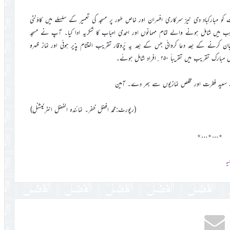
ت کو مبارکباد دی نیز سرکاری افسران اور خاص طور پر مسجد کی تعمیر کے سلسلے میں کاؤنٹی
 میں شامل ہونے والے تمام مہمانوں اور احمدی احباب کا شکریہ ادا کیا۔ آپ نے مسجد
 کرنے کے بعد دعا کروائی جس کے بعد یہ پُروقار تقریب اختتام پذیر ہوئی اور نماز ظہرو
ں تقریباً ۲۵۰؍افراد شامل ہوئے۔
 اسے سعید فطرت اور مخلص نمازیوں سے بھر دے۔ آمین
(رپورٹ:محمد افضل ظفر۔ نمائندہ الفضل انٹرنیشنل)
٭…٭…٭
ہ