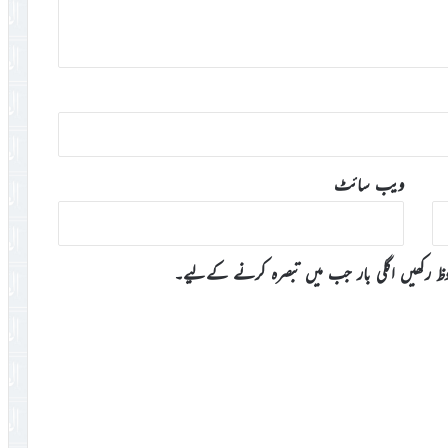
ویب‌ سائٹ
وظ رکھیں اگلی بار جب میں تبصرہ کرنے کےلیے۔