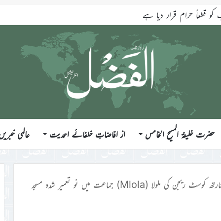
قطعاً حرام قرار دیا ہے
حضرت خلیفۃ المسیح الخامس
از افاضاتِ خلفائے احمدیت
عالمی خبریں
کینیا کے نارتھ کوسٹ ریجن کی ملولا (Mlola) جماعت میں نو تعمیر شدہ مسجد