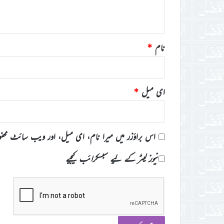
*
نام
*
ای میل
*
اس براؤزر میں میرا نام، ای میل، اور ویب سائٹ محف
نیوز لیٹر کے لیے سبسکرائب کیجیے