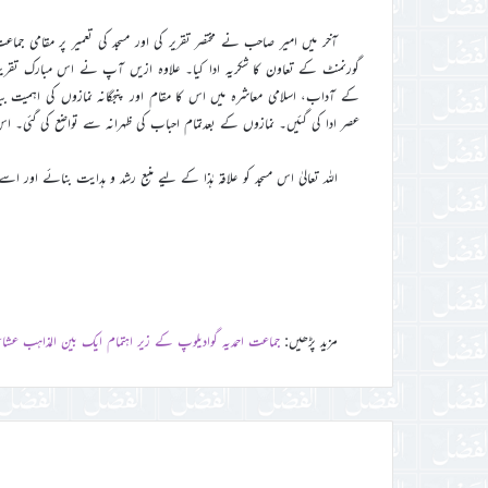
آخر میں امیر صاحب نے مختصر تقریر کی اور مسجد کی تعمیر پر مقامی جماع
گورنمنٹ کے تعاون کا شکریہ ادا کیا۔ علاوہ ازیں آپ نے اس مبارک تقریب
کے آداب، اسلامی معاشرہ میں اس کا مقام اور پنجگانہ نمازوں کی اہمیت بیان
عصر ادا کی گئیں۔ نمازوں کے بعدتمام احباب کی ظہرانہ سے تواضع کی گئی۔ اس مبارک تقریب می
اللہ تعالیٰ اس مسجد کو علاقہ ہٰذا کے لیے منبع رشد و ہدایت بنائے اور
مزید پڑھیں:
جماعت احمدیہ گوادیلوپ کے زیر اہتمام ایک بین المذاہب عشائی