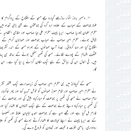
۲۱؍دسمبر بروز اتوار ساڑھے گیارہ بجے مسجد کے افتتاح کے پروگرام کا 
ملولا جماعت کے احباب کے علاوہ ارد گرد کی جماعتوں سے بھی بڑی تعداد م
مکرم سلمان ڈوریا صاحب، ایریا چیف مکرم علی جیا صاحب اور مقامی انتظامی
شامل ہوئے۔ مکرم امیر صاحب نے احباب جماعت اور مہمانان کرام کے ہمراہ 
افتتاح کیا اور دعا کروائی۔ بعدہٗ آپ مہمانوں کے ہمراہ مسجد کے اندر تش
مختلف اقسام کے پودے لگائے۔ مسجد کی تعمیر مکمل ہونے کے ساتھ ہی یہاں مع
ہیں۔ فی الحال ان کی رہائش کے لیے ایک مکان کرائے پر لیا گیا ہے۔ ان شاءا
گا۔
مسجد کے کمپاؤنڈ میں ہی مکرم امیر صاحب کی زیرصدارت ایک مختصر تق
نے مکرم امیر صاحب اور تمام معزز مہمانوں کو خوش آمدید کہا اور پھر خاکس
امام صاحب نے مسجد کی تعمیر پر جماعت کو مبارکباد پیش کی اور جماعت کے کام
کی تعمیر پر مبارکباد دیتے ہوئے جماعت کے لیے نیک تمناؤں کا اظہار کیا او
فارم مل گیا ہے اور مجھے امید ہے کہ جماعت احمدیہ اہالیان علاقہ اور خصوصا
کے بعد ایریا چیف نے اپنے خیالات کا اظہارکرتے ہوئے مسجد کی تعمیر کو علاقہ ہ
رواداری، باہمی اخوّت و محبت اور تعاون کو فروغ دے گی۔