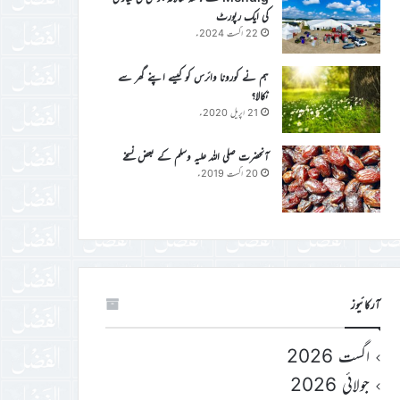
کی ایک رپورٹ
22 اگست 2024ء
ہم نے کورونا وائرس کو کیسے اپنے گھر سے
نکالا؟
21 اپریل 2020ء
آنحضرت صلی اللہ علیہ وسلم کے بعض نسخے
20 اگست 2019ء
آرکائیوز
اگست 2026
جولائی 2026