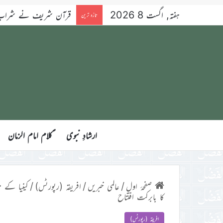
ہفتہ, اگست 8 2026
قرآن شریف نے شراب کو 
تازہ ترین
ارشادِ نبوی
ؑکلام امام الزمان
صفحۂ اول
/
عالمی خبریں
/
افریقہ (رپورٹس)
/
کا بابرکت افتتاح
افریقہ (رپورٹس)