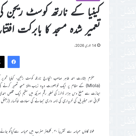
تعمیر شدہ مسجد کا بابرکت افتتا
14 جنوری 2026ء
ook
مکرم بشارت احمد طاہر صاحب انچارج نارتھ کوسٹ ریجن، کینیا تحریر 
(Mlola) کے مقام پر ایک خوبصورت دیدہ زیب پختہ مسجد تعمیر کرنے ک
اجازت سے مبلغ دس ہزار ڈالرز کی خطیر رقم امریکہ میں مقیم ایک مخلص احمدی خا
نگرانی اور میٹیریل کی خریداری کی ذمہ داری نبھانے کی سعادت خاکسار (ریجنل 