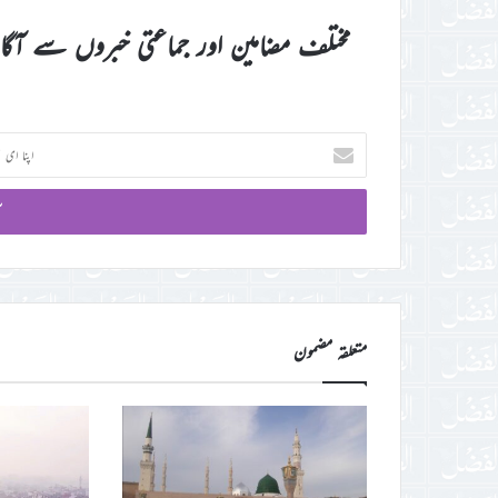
مختلف مضامین اور جماعتی خبروں سے آگ
اپنا
ای
میل
آئی
ڈی
درج
کریں
متعلقہ مضمون