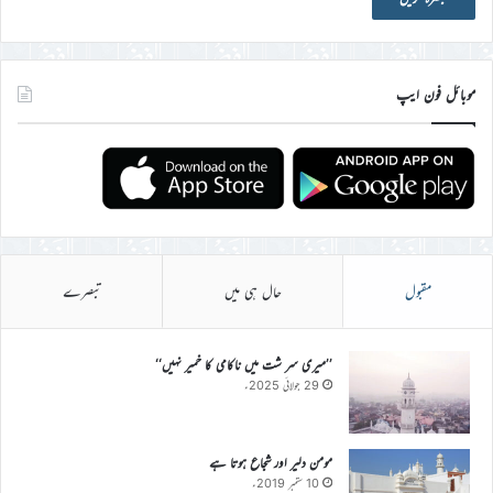
موبائل فون ایپ
مقبول
حال ہی میں
تبصرے
’’میری سر شت میں ناکامی کا خمیر نہیں‘‘
29 جولائی 2025ء
مومن دلیر اور شجاع ہوتا ہے
10 ستمبر 2019ء