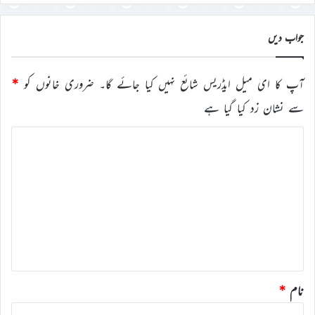
درج
کریں
جواب دیں
آپ کا ای میل ایڈریس شائع نہیں کیا جائے گا۔
ضروری خانوں کو
*
سے نشان زد کیا گیا ہے
ت
ب
ص
ر
ہ
*
نام
*