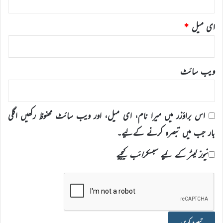
ای میل
*
ویب‌ سائٹ
اس براؤزر میں میرا نام، ای میل، اور ویب سائٹ محفوظ رکھیں اگلی
بار جب میں تبصرہ کرنے کےلیے۔
نیوز لیٹر کے لیے سبسکرائب کیجیے