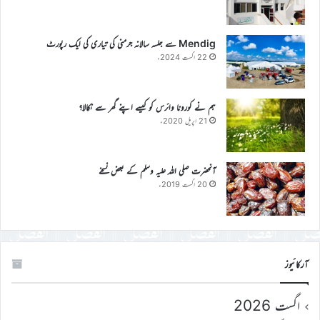
Mendig سے جلسہ سالانہ جرمنی کی تیاری کی ایک رپورٹ
22 اگست 2024ء
ہم نے کورونا وائرس کو کیسے اپنے گھر سے نکالا؟
21 اپریل 2020ء
آنحضرت صلی اللہ علیہ وسلم کے بعض نسخے
20 اگست 2019ء
آرکائیوز
اگست 2026