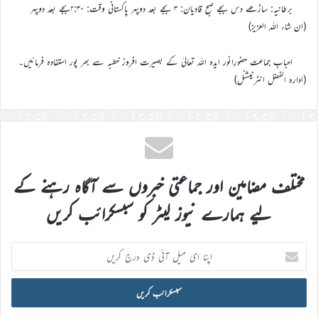
برطانیہ: ساڑھے دس بجے صبح قادیان: ۳ بجے بعد دوپہر پاکستانی وقت: ۲:۳۰بجے بعد دوپہر
(ان شاء اللہ العزیز)
احبابِ جماعت حضورِانور ایدہ اللہ تعالیٰ کے بصیرت افروز خطبہ سے بھر پور استفادہ فرمائیں۔
(ادارہ الفضل انٹرنیشنل)
مختلف مضامین اور جماعتی خبروں سے آگاہ رہنے کے
لیے ہمارے نیوز لیٹر کو سبسکرائب کریں
اپنا
ای
میل
آئی
ڈی