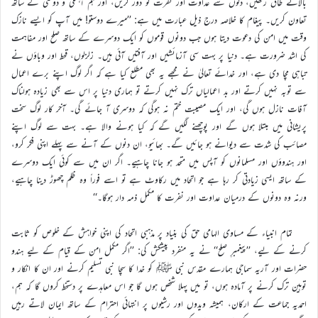
بالائے طاق رکھیں، دلوں سے عداوت اور نفرت کو دور کریں، اور ہم آہنگی و دوستی کے ساتھ
تعاون کریں۔ پیغام کا خلاصہ درج ذیل عبارت میں ہے: ’’میرے دوستو! میں آپ کو ایسے نازک
وقت میں امن کی دعوت دیتا ہوں جب دونوں قوموں کو ایک دوسرے کے ساتھ صلح اور مفاہمت
کی اشد ضرورت ہے۔ دنیا پر بہت سی آزمائشیں اور آفتیں آئی ہیں۔ زلزلوں، قحط اور وباؤں نے
تباہی مچا دی ہے، اور خدائے تعالیٰ نے مجھے یہ بھی مطلع کیا ہے کہ اگر لوگ اپنے برے اعمال
سے توبہ نہیں کرتے اور بد اعمالیاں ترک نہیں کرتے تو ہماری دنیا پر اس سے بھی زیادہ ہولناک
آفات نازل ہوں گی، اور ایک مصیبت ختم نہ ہوگی کہ دوسری آ جائے گی۔ آخر کار لوگ سخت
پریشانی میں مبتلا ہوں گے اور پوچھنے لگیں گے کہ کیا ہونے والا ہے۔ بہت سے لوگ اپنے
مصائب کی شدت سے دیوانے ہو جائیں گے۔ بھائیو، ان دنوں کے آنے سے پہلے اپنی فکر کرو،
اور ہندوؤں اور مسلمانوں کو آپس میں متحد ہو جانا چاہیے۔ اگر ان میں سے کوئی ایک دوسرے
کے ساتھ ایسی زیادتی کر رہا ہے جو اتحاد میں رکاوٹ ہے تو اسے فوراً وہ ظلم چھوڑ دینا چاہیے،
ورنہ وہ دونوں کے درمیان عداوت اور نفرت کا مکمل ذمہ دار ہوگا۔‘‘
تمام انبیاء کے مساوی الہامی حق کی بنیاد پر مذہبی اتحاد کی اپنی خواہش کے خلوص کو ثابت
کرنے کے لیے، ’’پیغمبرِ صلح‘‘ نے یہ منفرد پیشکش کی: ’’اگر مکمل امن کے قیام کے لیے ہندو
حضرات اور آریہ سماجی ہمارے مقدس نبی ﷺ کو خدا کا سچا نبی تسلیم کرنے اور ان کا انکار و
توہین ترک کرنے پر آمادہ ہوں، تو میں پہلا شخص ہوں گا جو اس معاہدے پر دستخط کروں گا کہ ہم،
احمدیہ جماعت کے ارکان، ہمیشہ ویدوں اور رشیوں پر انتہائی احترام کے ساتھ ایمان لاتے رہیں