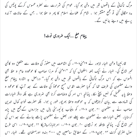
مرگ ناگہانی کے ہاتھوں قبر میں دفن ہو گیا۔ عوام کی شرارت سے خطرہ محسوس کرکے پولیس کی
مدد منگالی گئی تو مجمع منتشر ہوا ۔ شام کو علمائے اسلام کا پھر و عظ ہوا ۔ جس کے حالات آئندہ
پرچے میں دیئے جائیں گے۔
پیغام صلح …ایک ضروری نوٹ!
قارئین! وطن اخبار لاہور نے ۲۹مئی۱۹۰۸ء کی اشاعت میں حضورؑ کی وفات سے متعلق دو کالمی
خبر شائع کی، اخبار نے ایک جملہ استعمال کیا کہ ’’۳۱مئی کو مرزا صاحب کا موعودہ عام و عظ بھی
افسوس ہے کہ اس مرگ ناگہانی کے ہاتھوں قبر میں دفن ہو گیا۔‘‘ دراصل یہ اشارہ پیغام صلح
والے مضمون کی طرف تھا کہ گویا حضرت اقدس مسیح موعودؑ کی وفات کے بعد آپؑ کا موعود ہ
وعظ پایہ تکمیل کو نہیں پہنچ سکا۔ چنانچہ اس امر کی وضاحت کرنا بھی ضروری ہے بلکہ دیگر اخبارات
کی شہادت سے بیان کرتاچلوں کہ یہ موعودہ وعظ بھرپور طور پر ہوا۔ بلکہ حضرت خواجہ کمال الدین
صاحب نے یہ مضمون ۲۱؍جون ۱۹۰۸ء کو پنجاب یونیورسٹی ہال میں ہزاروں کےمجمع میں پڑھ
کرسنایا۔ بعض اخبارات نے مضمون سے پہلے اور بعض نے مضمون پڑھے جانے کے بعد اس کی
خبر شائع کی۔ چنانچہ ملاحظہ ہو ٹریبیون ۲۰؍جون ۱۹۰۸ء، امرتابازارپتریکا ۲۲؍جون۱۹۰۸ء، اسی طرح
سول ملٹری گزٹ ۲۴؍جون۱۹۰۸ء کے مطابق سامعین میں ۴۰۰۰ ہندو اورمسلمان تھے۔ اخبار اس