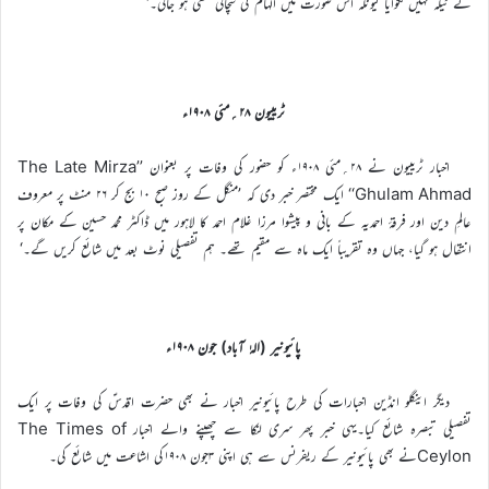
نے ٹیکہ نہیں لگوایا کیونکہ اس صورت میں الہام کی سچائی مخفی ہو جاتی۔‘
ٹریبیون ۲۸؍مئی ۱۹۰۸ء
اخبار ٹریبیون نے ۲۸؍مئی ۱۹۰۸ء کو حضور کی وفات پر بعنوان ’’The Late Mirza
Ghulam Ahmad‘‘ ایک مختصر خبر دی کہ ’منگل کے روز صبح ۱۰ بج کر ۲۶ منٹ پر معروف
عالمِ دین اور فرقۂ احمدیہ کے بانی و پیشوا مرزا غلام احمد کا لاہور میں ڈاکٹر محمد حسین کے مکان پر
انتقال ہو گیا، جہاں وہ تقریباً ایک ماہ سے مقیم تھے۔ ہم تفصیلی نوٹ بعد میں شائع کریں گے۔‘
پائیونیر (الہٰ آباد) جون ۱۹۰۸ء
دیگر اینگلو انڈین اخبارات کی طرح پائیونیر اخبار نے بھی حضرت اقدسؑ کی وفات پر ایک
تفصیلی تبصرہ شائع کیا۔یہی خبر پھر سری لنکا سے چھپنے والے اخبار The Times of
Ceylonنے بھی پائیونیر کے ریفرنس سے ہی اپنی ۳جون ۱۹۰۸کی اشاعت میں شائع کی۔