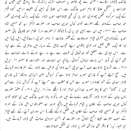
بلڈنگ (لاہور ریلوے اسٹیشن سے کچھ فاصلہ پر معروف سڑک برانڈرتھ روڈ پرواقع تین گلیوں کی
عمارات پر مشتمل علاقہ کا نام احمدیہ بلڈنگ ہے۔اس علاقہ کی زمین کی ملکیت ارائیں کمبوہ قوم
کےایک سرکردہ شخص چودھری اللہ یار کی تھی جوجماعت احمدیہ لاہور کےایک بزرگ چودھری ظہور
احمد صاحب کےوالد تھے۔حضرت خواجہ کمال الدین صاحب اور حضرت ڈاکٹر سید محمد حسین شاہ
صاحب نے ۱۹۰۶ء میں ان سے زمین لیز پر لی۔) (ماخوذ از حضرت مرزا غلام احمد قادیانی بانی سلسلہ
احمدیہ کےلاہورمیں آخری قیام اوروفات کےمختصر حالات از ناصر احمد بی۔اے/ایل۔ایل۔بی) میں
خدا کا ایک بطلِ جلیل اور جری پہلوان اپنے محبوب خالق کے دربار میں حاضری کے لیے تیار
ہے۔ اس تیاری سے متعلق خود خداتعالیٰ کی طرف سے پے در پے ہونے والے الہامات نے
بھی آپؑ کی توجہ اس بابت مبذول کروائی۔ چنانچہ ان الہامات اور اشارات کا سلسلہ ۲۶؍اپریل
۱۹۰۸ء سے شروع ہوتاہے جب آپ تبدیلی آب وہوا کی غرض سے لاہور کے سفرکاارادہ فرماتے
ہیں۔ صبح ۴بجے آپ کو فارسی مصرعہ الہام ہوتا ہے کہ ’مباش ایمن ازبازی روزگار‘ (یہ فارسی
شاعر سعدی کے شعر کادوسرا مصرعہ ہے جس کا مطلب ہے ’’اپنے آپ کو گردش زمانہ سےامن
میں نہ سمجھنا‘‘ اسی کا پہلا مصرعہ بعدازاں الہام ہوا۔) اگلے روز ۲۷؍اپریل ۱۹۰۸ء کو حضورؑ حضرت
اماں جان کے ہمراہ لاہور تشریف لےجاتے ہیں اور مذکورہ بالا احمدیہ بلڈنگ میں ہی موجود خواجہ
کمال الدین صاحب کے مکان پر قیام فرماتے ہیں۔(کچھ عرصہ بعد حضوراقدس اہل خانہ کے ہمراہ
ڈاکٹر سید محمد حسین شاہ صاحب کے مکان میں منتقل ہوگئےتھے۔) اس دوران آپؑ کے لمبے قیام
کے سبب حضرت خلیفۃ المسیح الاولؓ اور حضرت محمد احسن امروہی صاحبؓ بھی لاہور آجاتے ہیں۔
نیز اخبار ’بدر‘ کا دفتر بھی عارضی طور پر لاہور ہی منتقل ہوجاتاہے۔