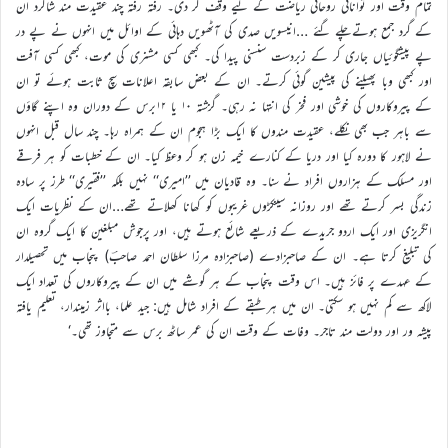
تمام وقت اور توانائی روحانی ریاضت کے لیے وقف کر دی۔ رفتہ رفتہ چند عقیدت مند شاگرد ان
کے گرد جمع ہوتےچلے گئے …انیسویں صدی کی آٹھویں دہائی کے اوائل میں انہوں نے پے در
پے پیشگوئیاں جاری کر کے زبردست سنسنی پیدا کی۔ کبھی کسی مشنری کی موت، کبھی کسی آفت
اور کبھی وبا پھیلنے کی پیشین گوئی کرتے۔ ان کے بعض سابقہ اعلانات سچ ثابت ہوئے تو ان
کے پیروکاروں کی خوشی اور فخر کی انتہا نہ رہی۔ گزشتہ ۱۰ یا ۱۲برس کے دوران وہ اپنے گاؤں
سے باہر جب بھی نکلے، عقیدت مندوں کا ایک بڑا ہجوم ان کے ہمراہ رہا۔ چند سال قبل انہوں
نے لاہور کا دورہ کیا اور دریا کے کنارے خیمہ زن ہو کر وعظ کیا۔ ان کے خطبات کو ہر فرقے
اور مسلک کے ہزاروں افراد نے سنا۔ وہ قادیان میں ’’امیری‘‘ نہیں بلکہ ’’فقیری‘‘ طرز پر سادہ
زندگی بسر کرتے تھے اور روزانہ سینکڑوں غریبوں کو کھانا کھلاتے تھے…ان کے نظریات ایک
انگریزی اور ایک اردو جریدے کے ذریعے شائع ہوتے ہیں، اور پرجوش مبلغین کا ایک گروہ ان
کی تبلیغ کرتا ہے۔ ان کے صاحبزادے (صاحبزادہ مرزا سلطان احمد صاحبؔ) پنجاب میں تحصیلدار
کے عہدے پر فائز ہیں۔ اس وقت پنجاب کے ہر گوشے میں ان کے پیروکاروں کی تعداد ایک
لاکھ سے کم نہیں ہو سکتی۔ ان میں ہر طبقے کے افراد شامل ہیں: جید علما، بااثر زمیندار، تعلیم یافتہ
پیشہ ور اور دولت مند تاجر۔ وفات کے وقت ان کی عمر ساٹھ برس سے متجاوز تھی۔‘