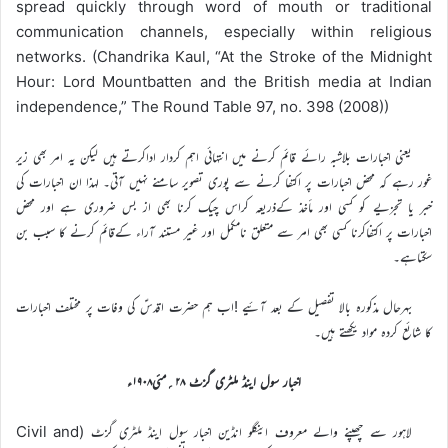
spread quickly through word of mouth or traditional
communication channels, especially within religious
networks. (Chandrika Kaul, “At the Stroke of the Midnight
Hour: Lord Mountbatten and the British media at Indian
independence,” The Round Table 97, no. 398 (2008))
یعنی اخبارات بلاشبہ رائے قائم کرنے میں انتہائی اہم کردار اداکرتے ہیں لیکن یہ امر بھی زیر
غور رہے کہ محض اخبارات پر اکتفا کرنے سے پوری تصویر سامنے نہیں آتی۔ لہذا ان اخبارات کی
خبر یا تجزیے کو کسی اور مأخذ کےذریعہ کراس چیک کرنا بھی از بس ضروری ہے اور محض
اخبارات پر اکتفاکرنا کسی بھی امر سے متعلق نامکمل اور غیر مستند آراء کےقائم کرنے کا سبب بن
سکتاہے۔
بہرحال مذکورہ بالا تفصیل کے بعد آئیے !اب ہم حضرت اقدسؑ کی وفات پر مختلف اخبارات
کا شائع کردہ مواد یکھتے ہیں۔
اخبار سول اینڈ ملٹری گزٹ ۲۸؍مئی۱۹۰۸ء
لاہور سے چھپنے والے معروف اینگلو انڈین اخبار سول اینڈ ملٹری گزٹ (Civil and