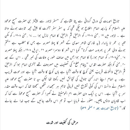
تاریخ احمدیت کی ورق گردانی سے پتا لگتاہے کہ ’’سفر لاہور سے پیشتر ہی حضرت مسیح موعود
علیہ السلام کو بذریعہ الہام اطلاع ہو چکی تھی کہ یہ سفر سفر آخرت کا پیش خیمہ ثابت ہونے والا
ہے ۔ لاہور میں ۱۹؍مئی ۱۹۰۸ء کو الرَّحِيلُ ثُمَّ الرَّحِيلُ کا الہام نازل ہوا … ۱۷؍مئی ۱۹۰۸ء کو مکن
تکیہ بر عمر نا پائدار (یہ فارسی شاعر سعدی کے شعر کا پہلا مصرعہ ہے جس کا مطلب ہے ’’ختم
ہونے والی عمر پر بھروسہ مت کرنا‘‘ گویا اس شعر کا دوسرا مصرعہ ۲۶؍اپریل ۱۹۰۸ء جبکہ پہلا مصرعہ
۱۷؍مئی۱۹۰۸ء کو الہام ہوا۔) کا الہام ہوا جس میں صاف طور پر وفات کی خبر تھی ۔ اس کے بعد
۲۰؍مئی کو جبکہ حضرت اقدس ’’پیغام صلح‘‘ کی تصنیف میں مصروف تھے آخری الہام ہوا کہ الرَّحِيلُ
ثُمَّ الرَّحِيلُ وَالْمَوْتُ قَرِيبٌ یعنی کوچ کا وقت آگیا ہے ہاں کوچ کا وقت آگیا ہے اور موت قریب
ہے۔ یہ الہام اپنے اندر کسی تاویل کی گنجائش نہیں رکھتا تھا لیکن سید نا حضرت مسیح موعود علیہ
السلام نے دانستہ اس کی کوئی تشریح نہیں فرمائی تاہم ہر سمجھدار شخص سمجھتا تھا کہ اب وقت مقدر
سر پر آگیا ہے۔ اس پر ایک دن حضرت ام المومنینؓ نے گھبرا کر حضرت مسیح موعودؑ سے کہا کہ
اب قادیان واپس چلیں۔ حضور نے فرمایا اب تو ہم اس وقت جائیں گے جب خدا لے جائے
گا۔‘‘
(تاریخ احمدیت جلد ۲ صفحہ ۵۳۹)
مرض کی کیفیت اور شدت