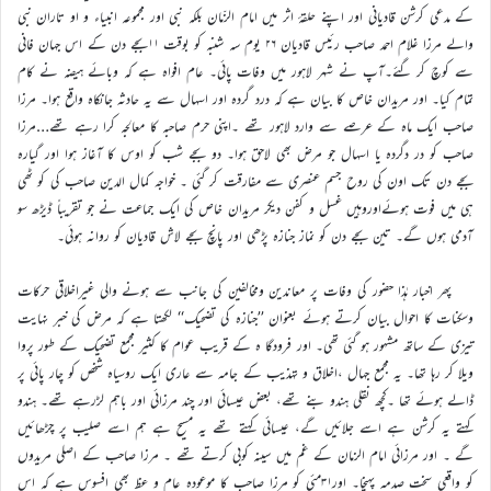
کے مدعی کرشن قادیانی اور اپنے حلقۂ اثر میں امام الزّمان بلکہ نبی اور مجموعہ انبیاء و او تاران نبی
والے مرزا غلام احمد صاحب رئیس قادیان ۲۶ یوم سہ شنبہ کو بوقت ۱۱بجے دن کے اس جہان فانی
سے کوچ کر گئے۔آپ نے شہر لاہور میں وفات پائی۔ عام افواہ ہے کہ وبائے ہیضہ نے کام
تمام کیا۔ اور مریدان خاص کا بیان ہے کہ درد گردہ اور اسہال سے یہ حادثہ جانکاہ واقع ہوا۔ مرزا
صاحب ایک ماہ کے عرصے سے وارد لاہور تھے ۔اپنی حرم صاحبہ کا معالجہ کرا رہے تھے…مرزا
صاحب کو در دگردہ یا اسہال جو مرض بھی لاحق ہوا۔ دو بجے شب کو اوس کا آغاز ہوا اور گیارہ
بجے دن تک اون کی روح جسم عنصری سے مفارقت کر گئی ۔ خواجہ کمال الدین صاحب کی کو ٹھی
ہی میں فوت ہوئےاوروہیں غسل و کفن دیکر مریدان خاص کی ایک جماعت نے جو تقریباً ڈیڑھ سو
آدمی ہوں گے۔ تین بجے دن کو نماز جنازہ پڑھی اور پانچ بجے لاش قادیان کو روانہ ہوئی۔
پھر اخبار ہٰذا حضور کی وفات پر معاندین ومخالفین کی جانب سے ہونے والی غیراخلاقی حرکات
وسکنات کا احوال بیان کرتے ہوئے بعنوان ’’جنازہ کی تضحیک‘‘ لکھتا ہے کہ مرض کی خبر نہایت
تیزی کے ساتھ مشہور ہو گئی تھی۔ اور فرودگا ہ کے قریب عوام کا کثیر مجمع تضحیک کے طور پروا
ویلا کر رہا تھا۔ یہ مجمع جہال ،اخلاق و تہذیب کے جامہ سے عاری ایک روسیاہ شخص کو چار پائی پر
ڈالے ہوئے تھا ۔کچھ نقلی ہندو بنے تھے، بعض عیسائی اور چند مرزائی اور باہم لڑرہے تھے۔ ہندو
کہتے یہ کرشن ہے اسے جلائیں گے، عیسائی کہتے تھے یہ مسیح ہے ہم اسے صلیب پر چڑھائیں
گے ۔ اور مرزائی امام الزمان کے غم میں سینہ کوبی کرتے تھے ۔ مرزا صاحب کے اصلی مریدوں
کو واقعی سخت صدمہ پہنچا۔ اور۳۱مئی کو مرزا صاحب کا موعودہ عام و عظ بھی افسوس ہے کہ اس