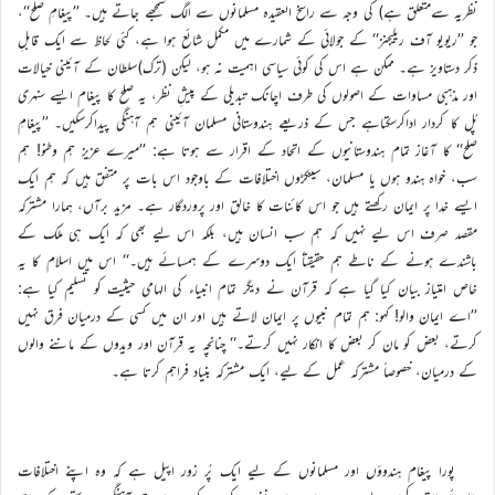
نظریہ سےمتعلق ہے) کی وجہ سے راسخ العقیدہ مسلمانوں سے الگ سمجھے جاتے ہیں۔ ’’پیغامِ صلح‘‘،
جو ’’ریویو آف ریلیجنز‘‘ کے جولائی کے شمارے میں مکمل شائع ہوا ہے، کئی لحاظ سے ایک قابلِ
ذکر دستاویز ہے۔ ممکن ہے اس کی کوئی سیاسی اہمیت نہ ہو، لیکن (ترک)سلطان کے آئینی خیالات
اور مذہبی مساوات کے اصولوں کی طرف اچانک تبدیلی کے پیشِ نظر، یہ صلح کا پیغام ایسے سنہری
پُل کا کردار اداکرسکتاہے جس کے ذریعے ہندوستانی مسلمان آئینی ہم آہنگی پیداکرسکیں۔ ’’پیغامِ
صلح‘‘ کا آغاز تمام ہندوستانیوں کے اتحاد کے اقرار سے ہوتا ہے: ’’میرے عزیز ہم وطنو! ہم
سب، خواہ ہندو ہوں یا مسلمان، سینکڑوں اختلافات کے باوجود اس بات پر متفق ہیں کہ ہم ایک
ایسے خدا پر ایمان رکھتے ہیں جو اس کائنات کا خالق اور پروردگار ہے۔ مزید برآں، ہمارا مشترکہ
مقصد صرف اس لیے نہیں کہ ہم سب انسان ہیں، بلکہ اس لیے بھی کہ ایک ہی ملک کے
باشندے ہونے کے ناطے ہم حقیقتاً ایک دوسرے کے ہمسائے ہیں۔‘‘ اس میں اسلام کا یہ
خاص امتیاز بیان کیا گیا ہے کہ قرآن نے دیگر تمام انبیاء کی الہامی حیثیت کو تسلیم کیا ہے:
’’اے ایمان والو! کہو: ہم تمام نبیوں پر ایمان لاتے ہیں اور ان میں کسی کے درمیان فرق نہیں
کرتے، بعض کو مان کر بعض کا انکار نہیں کرتے۔‘‘ چنانچہ یہ قرآن اور ویدوں کے ماننے والوں
کے درمیان، خصوصاً مشترکہ عمل کے لیے، ایک مشترکہ بنیاد فراہم کرتا ہے۔
پورا پیغام ہندوؤں اور مسلمانوں کے لیے ایک پُر زور اپیل ہے کہ وہ اپنے اختلافات