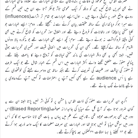
حضرت اقدس مسیح موعودؑ کی وفات پر ہندوستان کے مقامی اخبارات کے علاوہ عالمی اخبارات
نے بھی خبریں شائع کیں جن کو دیکھ کر ایک عمومی تأثر جونظر آتا ہے ان میں تین قسم کے
رویے واضح طور پر دکھائی دیتے ہیں ۔ اوّل:ایسے اخبارات جو تمام تر اثرات(influences)
سے مبرا ہوکر دیانتداری کے ساتھ حقیقت بیان کرنے سےنہ جھجکتے تھے۔ دوم: ایسے اخبارات جو
کلیۃً منفی پراپیگنڈا اور رجحانات کو فروغ دیتے تھے اور اخلاق سوز تحریرات کو شائع کرنے میں بھی
کوئی دقیقہ فروگزاشت نہ ہونے دیتے تھے۔ سوم: کچھ ایسے بھی اخبارات تھے جو مذکورہ بالا دونوں
اقسام کو ساتھ لےکرچلتے تھے۔ کبھی ان کی تحریرات میں انتہائی مثبت اور تعمیری تحریرات ہوتی
تھیں، البتہ کبھی یہ بھی دیگر اخبارات کی مانند منفی خیالات کو ترویج دینے کا باعث بنتے تھے۔
چنانچہ حضورؑ سے متعلق لکھنے والے اکثر اخبارات میں اس قسم کے اخبار شامل تھے جو ایک طرف
تو حضورؑ کی لیاقت اور علمیت کی تعریف کرتے تھے جبکہ ساتھ ہی دوسرے طبقے کی خوشنودی کے
لیے یا اُس audience کے لیے کبھی کہیں آپؑ پر اعتراضات تو کہیں آپؑ کےدعاوی پر
حاشیے چڑھانے لگ جاتے تھے۔
اگرچہ ان تحریرات سے حضورؑ کی ذات اقدس یا مشن پر تو کوئی اثر نہیں پڑتا البتہ ان سے یہ
گمان ضرور ہوتا ہے کہ آج کل کے میڈیا کی جانبدارانہ صحافت(Biased Reporting)اس
دور میں بھی بہرصورت موجود تھی ۔قارئین کے علم میں یہاں یہ بات بھی لانا مناسب ہو گا کہ اُس
دور میں سوشل میڈیا تو نہیں ہوتا تھا اور اخبارات ہی صرف معلومات کا ایک واحد ذریعہ ہوا کرتے
تھے جو ۲۴ گھنٹے یا بسا اوقات ۳۶گھنٹوں بعد پہنچاکرتےتھے۔