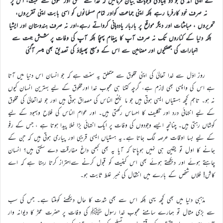
نے اپنی آمد کی جو دو بنیادی وجوہات بیان فرمائیں کہ خدا سے تعلق اور مخلوق سے محبت، اس پر
نہ صرف خود کارفرما رہے بلکہ اپنی جماعت کواور تمام مسلمانوں کو اسی بابت اپنی تقریروں،
تحریروں ، مباحثات اور دیگر مواقع پر باربار یاددہانی کرواتے رہے،اور نہ صرف ہندوستان اور ایشیا
بلکہ دنیا کے کناروں تک نہ صرف آپ کا پیغام پہنچا بلکہ آپ کی وفات پر شش جہت سے
اخبارات کی جھلکیوں اور مضامین سے اس کے وسیع پھیلاؤ کی تصدیق بھی میسر آگئی
روز اوّل سے خدا تعالیٰ کی اپنی مخلوق سے متعلق یہ سنت ہے کہ جو انسان اس دنیا میں آتا
ہے اس کی واپسی بھی لازم ہے، گرچہ کتنا ہی محبوب خدا اورمخلوق کے لیے بہترین انسان کیوں
نہ ہو۔ تاہم کچھ ہستیاں ایسی ہوتی ہیں جو ما ینفع الناس کی مصداق ہوتی ہیں اور جو خداتعالیٰ کی مخلوق
کے لیے انتہائی درد اور تکلیف کا احساس رکھتی ہیں۔ اور عوام الناس کی فلاح وبہبود کے لیے
کوشاں رہتی ہیں۔ چنانچہ ایسے وجودوں کی وفات پر ایک انتہائی بڑا خلا پیدا ہوتا ہے ، جس کے رفو
کے لیے بسا اوقات عرصہ لگ جاتا ہے۔یہ ہستیاں ایسی قریبی اور پیاری ہوتی ہیں کہ جن کے
جانے کا اول تو یقین ہی نہیں ہوپاتا کہ آیا یہ بھی کبھی داغ مفارقت دے سکتی ہیں؟ انسان
چاہتے ہوئے اور دیکھتے ہوئے بھی اس کیفیت کو قبول کرنے سےاحتراز کرتا رہتا ہے کہ اے
کاش! فلاں شخص کے بارے میں انتقال کی خبر غلط ثابت ہو۔
مذہبی دنیا میں بھی کچھ یہی بلکہ اس سے بھی شدت کا حال دیکھنے کوملتا ہے۔ جس کی سب
سے بڑی مثال تو ہمارے سامنے محبوب خدا رسول ﷺ کی وفات پر حضرت عمرؓ کا دیوانہ وار