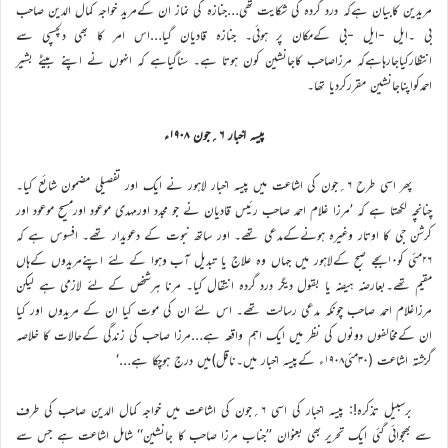
مریدین کابیان ہےکہ درد گردہ کی شکایت تھی…جنازہ کی نماز ان کےمرید خواجہ کمال الدین صاحب
بی ۔ایل -ایل -بی کےمکان پر ہوئی۔ جنازہ قادیان گیا…اس امر کا بھی دلچسپی سے
انتظارکیاجارہاہےکہ مرزاصاحب کاجانشین کون ہوتا ہے۔ سناگیاہے کہ انہوں نے اپنے بیٹے بشیر
احمدکواپناجانشین مقررکردیا تھا۔
پیسہ اخبار ۶؍جون ۱۹۰۸ء
پھر اسی طرح ۶؍جون کی اشاعت میں پیسہ اخبار لاہور نے ایک اور تفصیلی مضمون شائع کیا۔
چنانچہ لکھتا ہے کہ ’مرزا غلام احمد صاحب رئیس قادیان نے جو مجدد اورمہدی موعود اورمسیح موعود اور
کرشن جی کا اوتار وغیرہ ہونےکےمدعی تھے۔ اور ساتھ نبوت کے دعویدار تھے۔ افسوس ہے کہ
۲۶مئی کو۱۰بجے صبح کےلاہور میں جہاں وہ علاج یا تبدیل آب وہوا کے لئے اپنےمریدوں کےہاں
مقیم تھے۔بعارضہ ہیضہ یا بقول دیگر درد گردہ انتقال کیا۔ مرنا ہرشخص کے لئے لازمی ہے لیکن
مرزاغلام احمد صاحب چونکہ مدعی رسالت تھے۔ اس لئے ان کی موت کیا ان کے مریدوں اور کیا
ان کےمخالفوں دونوں کی نظر میں ایک اہم واقعہ ہے…مرزا صاحب کی زندگی کےحالات کا خلاصہ
گزشتہ اشاعت (۳۰مئی۱۹۰۸ء کےپیسہ اخبار میں۔ناقل)میں درج ہوچکا ہے…‘
برسبیل تذکرہ!: پیسہ اخبار کی اسی ۶؍جون کی اشاعت میں خواجہ کمال الدین صاحب کی طرف
سے بھجوائی گئی ایک تحریر بھی بعنوان ’’جناب مرزا صاحب کا جانشین‘‘ شامل اشاعت ہے جس سے