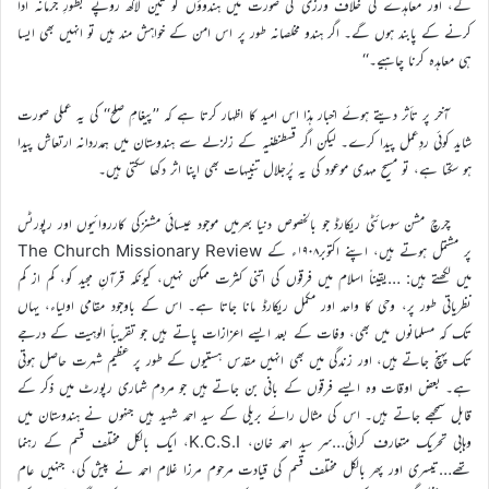
گے، اور معاہدے کی خلاف ورزی کی صورت میں ہندوؤں کو تین لاکھ روپے بطورِ جرمانہ ادا
کرنے کے پابند ہوں گے۔ اگر ہندو مخلصانہ طور پر اس امن کے خواہش مند ہیں تو انہیں بھی ایسا
ہی معاہدہ کرنا چاہیے۔‘‘
آخر پر تأثر دیتے ہوئے اخبار ہذا اس امید کا اظہار کرتا ہے کہ ’’پیغامِ صلح‘‘ کی یہ عملی صورت
شاید کوئی ردِعمل پیدا کرے۔ لیکن اگر قسطنطنیہ کے زلزلے سے ہندوستان میں ہمدردانہ ارتعاش پیدا
ہو سکتا ہے، تو مسیح مہدی موعود کی یہ پُرجلال تنبیہات بھی اپنا اثر دکھا سکتی ہیں۔
چرچ مشن سوسائٹی ریکارڈ جو بالخصوص دنیا بھرمیں موجود عیسائی مشنزکی کارروائیوں اور رپورٹس
پر مشتمل ہوتے ہیں، اپنے اکتوبر۱۹۰۸ء کے The Church Missionary Review
میں لکھتے ہیں: …یقیناً اسلام میں فرقوں کی اتنی کثرت ممکن نہیں، کیونکہ قرآنِ مجید کو، کم از کم
نظریاتی طور پر، وحی کا واحد اور مکمل ریکارڈ مانا جاتا ہے۔ اس کے باوجود مقامی اولیاء، یہاں
تک کہ مسلمانوں میں بھی، وفات کے بعد ایسے اعزازات پاتے ہیں جو تقریباً الوہیت کے درجے
تک پہنچ جاتے ہیں، اور زندگی میں بھی انہیں مقدس ہستیوں کے طور پر عظیم شہرت حاصل ہوتی
ہے۔ بعض اوقات وہ ایسے فرقوں کے بانی بن جاتے ہیں جو مردم شماری رپورٹ میں ذکر کے
قابل سمجھے جاتے ہیں۔ اس کی مثال رائے بریلی کے سید احمد شہید ہیں جنہوں نے ہندوستان میں
وہابی تحریک متعارف کرائی…سر سید احمد خان، K.C.S.I، ایک بالکل مختلف قسم کے رہنما
تھے…تیسری اور پھر بالکل مختلف قسم کی قیادت مرحوم مرزا غلام احمد نے پیش کی، جنہیں عام