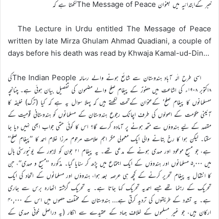
خبر کےابتدائیہ میں بعنوان The Message of Peaceلکھتا ہے کہ
The Lecture in Urdu entitled The Message of Peace
written by late Mirza Ghulam Ahmad Quadiani, a couple of
days before his death was read by Khwaja Kamal-ud-Din…
اسی طرح الٰہ آباد ہندوستان سے شائع ہونے والے رسالہ The Indian Peopleکی
۸اکتوبر ۱۹۰۸ء کی اشاعت میں حضورؑ کے پیغام صلح والے مضمون کی تفصیل بیان ہوئی ہے۔ چنانچہ
’مسلمانوں کا پیغام صلح‘ کےعنوان کےتحت لکھتے ہیں کہ پہلا سوال یہ ہے کہ کیا (ترک) خلیفہ کا
آئینی حکومت کے اصولوں کی طرف اچانک رجوع ہندوستان کے مسلمانوں کو ہندوستانی قومیت کے
مقصد کے لیے ہندوؤں سے متحد ہونے پر آمادہ کرے گا؟ اس کا کوئی حتمی جواب ابھی نہیں دیا جا
سکتا۔ لیکن ہوا کا رخ بتانے والی ایک معمولی مگر اہم علامت مرحوم مرزا غلام احمد کا ’’پیغامِ صلح‘‘
ہے، جو مسیحِ موعود اور مہدی ہونے کے مدعی تھے۔ یہ پیغام ۲۱ جون کو لاہور کے یونیورسٹی ہال
میں ۵,۰۰۰ مسلمانوں اور ہندوؤں کے ایک اجتماع میں پڑھ کر سنایا گیا۔ مذکورہ ’’مسیح و مہدی‘‘، جن
کا انتقال یہ پیغام تحریر کرنے کے کچھ ہی عرصہ بعد ہوا، ہندوؤں اور مسلمانوں کے اتحاد کی ایک
تحریک کے رہنما تھے جسے احمدیہ تحریک کہا جاتا ہے۔ یہ تحریک گزشتہ اٹھارہ برس سے جاری
ہے۔ یہ تشدد کے طریقوں کی تردید کرتی ہے… ہندوستان کے مختلف حصوں میں اس کے ۴۰,۰۰۰
ارکان ہیں، جو غیر مسلموں کے خلاف جہاد کے عقیدے سے انکار (یہ دراصل خونی مہدی کے