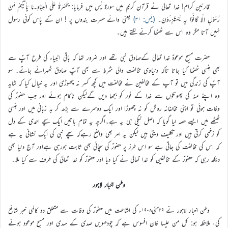
قارئین کرام! خدا تعالیٰ نے قرآن کریم میں سورۃ یٰس میں فرمایا: یٰحَسْرَةً عَلَى الْعِبَادِ۔مَا یَاْتِیْهِمْ مِّنْ
رَّسُوْلٍ اِلَّا كَانُوْا بِهٖ یَسْتَهْزِءُوْنَ۔
(یٰس: ۳۱)
یعنی وائے حسرت بندوں پر ! ان کے پاس کوئی رسول
نہیں آتا مگر وہ اس سے ٹھٹھا کرنے لگتے ہیں۔
حضرت مسیح موعودؑ خدا تعالیٰ کےصادق نبی تھے اور ضرور تھا کہ باقی انبیاء کی طرح آپؑ سے
بھی ہنسی ٹھٹھا کیا جاتا تاکہ دنیاوی مخالفت والی شرط سے بھی آپؑ صادق ٹھہرائے جاتے۔ سو
آپؑ کی زندگی میں تو آپ کے مخالفین نے مخالفت میں کچھ کسر نہ چھوڑی اور یہ خیال کیا کہ شاید
وہ اپنے منہ کی پھونکوں سے خدا کے نور کو بجھا دیں گےلیکن ناکام ہوئے اور جب حضورؑ کی
وفات ہوئی تو اپنی مخالفانہ روش کو نہ چھوڑا اور ایک دوسرے سے بڑھ کر بد زبانی میں اور ہنسی
ٹھٹھے میں ایسے حصہ لیا گویا کہ اصل نیکی ہی یہ ہے۔اگرچہ یہ تمام باتیں ایک سچے احمدی کے دل
کو زخمی کرتی ہیں اور تکلیف دیتی ہیں لیکن یہ امر بھی واضح رہےکہ سچے نبی کی ایک نشانی یہ ہے
کہ اس کی مخالفت کی جاتی ہے سو اس طرز پر حضورؑ کی سچائی بھی ثابت ہورہی ہےاور آج دنیا بھی
دیکھ رہی کہ حضورؑ کے مخالفین کو خدا تعالیٰ نے کیا دیا اور حضورؑ کو خدا تعالیٰ کی طرف سے کیا ملا۔
وطن اخبار لاہور
وطن اخبار لاہور نے ۲۹مئی۱۹۰۸ء کی اشاعت میں حضورؑ کی وفات سے متعلق دو کالمی خبر شائع
کی، ملاحظہ ہو: كل من عليها فان افسوس ہے کہ چودھویں صدی کے مہدی اور مسیح موعود ہونے