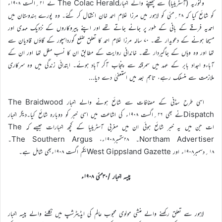
وکٹوریہ (آسٹریلیا) سے چھپنے والے اخبارThe Colac Herald نے ۲۱؍اگست ۱۹۰۸ء
کو شائع کیا کہ ۲۸؍مئی کو لاہور میں مرزا غلام احمد خان انتقال کر گئے۔ وہ پورے ہندوستان میں
احمدیہ فرقے کے بانی کے طور پر جانے جاتے تھے اور اپنے پیروکاروں کے نزدیک مہدی اور
مسیحا ہونے کے دعویدار تھے۔ ۷۰ سالہ مرزا غلام احمد کا تعلق ضلع گورداسپور کے گاؤں قادیان سے
تھا اور وہ وہاں کے جاگیردار تھے۔ خاندانی روایت کے مطابق ان کا نسب مغل تھا اور ان کے
آباءو اجداد بابر کے عہد میں سمرقند سے پنجاب آکر آباد ہوئے۔ ابتدائی زندگی میں وہ سرکاری
ملازمت سے منسلک رہے، تاہم بعد میں استعفیٰ دے دیا…
اسی طرح سڈنی کے مضافات سے شائع ہونے والے اخبار The Braidwood
Dispatchنے بھی ۲۶؍اگست ۱۹۰۸ء کی اشاعت میں اسی خبر کو دوبارہ شائع کیا۔دیگر اخبار
ات جن میں یہ خبر شائع ہوئی ان میں مغربی آسٹریلیا کے کچھ اخبارات جیسے کہ The
Northam Advertiser۔ ۲۸ستمبر۱۹۰۸ء، The Southern Argus۔
۱۸؍دسمبر۱۹۰۸ء اور West Gippsland Gazetteیکم اگست ۱۹۰۸ءبھی شامل ہے۔
پیسہ اخبار /۳۰مئی ۱۹۰۸ء
لاہور سے تعلق رکھنے والے منشی مولوی محبوب عالم کی ایڈیٹرشپ میں نکلنے والے پیسہ اخبار