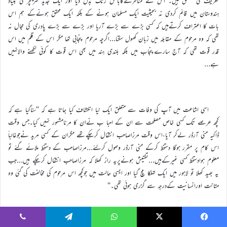
تعریف کی مستحق ہیں۔ اس نے مناظرےکابالکل رنگ بدل دیا اور ایک جدید لٹریچر کی بنیاد
ہندوستان میں قائم کردی نہ بحیثیت ایک مسلمان ہونے کے بلکہ ایک محقق ہونےکے ہم اس
بات کا اعتراف کرتےہیں کہ کسی بڑے سے بڑے آریا اور بڑے سے بڑے پادری کی مجال نہ
تھی کہ وہ مرحوم کے مقابلہ میں زبان کھول سکتا…اگرچہ مرحوم پنجابی تھا مگر اس کے قلم میں اس
قدر قوت تھی کہ آج سارےپنجاب میں بلکہ بلندی ہند میں بھی اس قوت کا کوئی لکھنے والانہیں
ہے…
اسی اشاعت میں آپ کی وفات سے متعلق ایک نیا انکشاف کیا جاتا ہے کہ ’’سناگیا ہے کہ
کچھ عرصے تک کسی خاص مصلحت سے ان کے احبا ب نےان کا مرنامشہور نہیں کیا۔جس وقت
ڈاکیہ منی آرڈر لےکر آیا،اس وقت مرزاصاحب انتقال کرچکےتھے مگران کے کسی مرید نےجوغالباً
اس کام پر مقرر ہوگا دستخط کرکے منی آرڈر وصول کرلئے…مرزاصاحب کے دستخط ملائے گئے تو
معلوم ہوادستخط کسی غیرکےہیں…تفتیش ہونےپریہ راز کھلا کہ مرزاصاحب انتقال کرچکے ہیں…جب
یہ بھید کھلا تو لاہور میں ایک تہلکا مچ گیا اور ایسی حالت میں جوکچھ اس مرحوم کی مخالفت کی گئی وہ
متانت اورانسانیت کےدرجہ سے گزری ہوئی تھی۔‘‘
حرف آخر
Viber
Telegram
WhatsApp
X
Faceboo