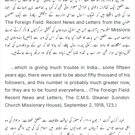
سے متعلق ایک تفاخرانہ دعویٰ یا خواہش معلوم ہوتی تھی کہ گویا یہ جماعت ناپید ہوجائے گی، البتہ
خدا کی شان دیکھتے ہیں کہ ٹھیک ۱۰سال بعداسی ادارے کے آفیشل ریکارڈ سے ایک مضمون
بعنوان The Foreign Field: Recent News and Letters from the
Missions منظرعام پرآتاہے جس میں مغربی ہندوستان کی تبلیغی سرگرمیوں کا ذکر کرتے ہوئے
جماعت احمدیہ سے متعلق اس بات کا اظہار کیا جاتا ہے کہ اس کی وجہ سے (ہمیں) ہندوستان میں
بےحد مشکلات کا سامنا ہے…کوئی پندرہ سال پہلے، کہا جاتا تھا کہ ان کے پیروکاروں کی تعداد
تقریباً پچاس ہزار تھی، اور اب یہ تعداد غالباً کہیں زیادہ ہے کیونکہ وہ ہرجگہ پائے جاتےہیں۔
…which is giving much trouble in India… some fifteen
years ago, there were said to be about fifty thousand of his
followers, and this number is probably much greater now,
for they are to be found everywhere… (The Foreign Field:
Recent News and Letters, The C.M.S. Gleaner (London:
Church Missionary House), September 2, 1918, 123.)
اخبار کرزن گزٹ ۲؍جون ۱۹۰۸ء کو حضورؑ کی لیاقت وقابلیت سے متعلق لکھتاہے: مرحوم کی وہ
اعلیٰ خدمات جواس نے آریاؤں اور عیسائیوں کے مقابلہ میں اسلام کی کی ہیں واقعی بہت ہی