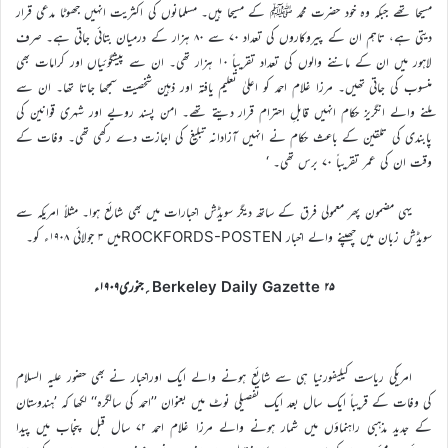
مسیحا تھے جبکہ وہ خود حضرت محمد ﷺ کے مسیحا ہیں۔ مسلمانوں کی اکثریت انہیں جھوٹا مدعی قرار
دیتی ہے، تاہم ان کے پیروکاروں کی تعداد ۷۰ سے ۸۰ ہزار کے درمیان بتائی جاتی ہے۔ صرف
لاہور میں ان کے ماننے والوں کی تعداد تقریباً ۱۰ ہزار تھی۔ ان سے پیشگوئیاں اور کرامات بھی
منسوب کی جاتی تھیں۔ مرزا غلام احمد کو اعلیٰ تعلیم یافتہ اور ذہین شخصیت سمجھا جاتا تھا۔ ان سے
ملنے والے انگریز حکام انہیں قابلِ احترام قرار دیتے تھے۔ امن پسند رویے اور شہری قوانین کی
پابندی کی تلقین کے باعث حکام نے انہیں آزادانہ تبلیغ کی اجازت دے رکھی تھی۔ وفات کے
وقت ان کی عمر تقریباً ۷۰ برس تھی۔ ‘
یہی مضمون پھر معمولی فرق کے ساتھ دیگر سویڈش اخبارات میں بھی شائع ہوا۔ مثلاً امریکہ سے
سویڈش زبان میں چھپنے والے اخبار ROCKFORDS-POSTENمیں ۳ جولائی ۱۹۰۸ء کو۔
Berkeley Daily Gazette ۲۵؍جنوری۱۹۰۹ء
امریکی ریاست کیلیفورنیا ہی سے شائع ہونے والے ایک اوراخبار نے بھی حضور علیہ السلام
کی وفات کے قریباً ایک سال بعد ایک تفصیلی نوٹ میں بعنوان ’’احمد کی سالگرہ‘‘ لکھا کہ ’ہندوستان
کے جدید مذہبی راہنماؤں میں شمار ہونے والے مرزا غلام احمد ۷۲ سال قبل پنجاب میں پیدا