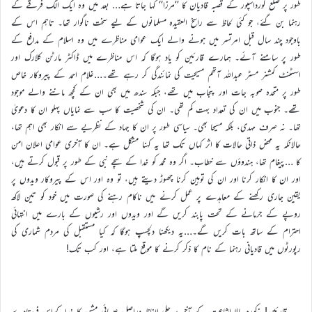
طور پر ضلع گورداسپور کے قصبہ قادیان کا ’’مرزا‘‘ کہا جاتا ہے… بعد میں وہ ایک الگ فرقے کے
رہنما بن گئے، جو کئی لحاظ سے راسخ العقیدہ مسلمانوں کے لیے سخت ناگوار تھا۔ تاہم اس کے
باوجود چند سال قبل امرتسر میں ہونے والے ایک عوامی مناظرے میں وہ اسلام کے مدافع کے
طور پر سامنے آئے۔ ہمارے قارئین کو یاد ہوگا کہ اس مناظرے میں ڈاکٹر مارٹن کلارک اور
اسسٹنٹ کمشنر مسٹر عبداللہ آتھم مسیحیت کی نمائندگی کر رہے تھے۔…غلام احمد کے پیروکار خاص
طور پر متحدہ صوبہ جات اور پنجاب میں تھے، جبکہ سندھ میں بھی ان کے کچھ ماننے والے موجود
تھے۔ جنوب میں ان کی تعداد بہت کم تھی۔ ان کی شخصیت کا سب سے نمایاں پہلو ان کا دعویٰ
تھا۔ نہ صرف مہدی، بلکہ مسیحا بھی۔ سیاسی طور پر ان کا جہاد کے نظریے سے انکار بھی اہم تھا،
حالانکہ یہ محض ذاتی حالات کا اثر کہاں تک تھا یہ کہنا مشکل ہے۔ ان کا آخری عوامی اعلان امن
کا …پیغام تھا، ہندوؤں سے خطاب۔ اگر وہ محمد کو خدا کے سچے نبی کے طور پر قبول کرتے ہیں،
اور ان کا انکار کرنا اور ان کی توہین کرنا چھوڑ دیتے ہیں، تو وہ اور اس کے پیروکار ویدوں پر
یقین جاری رکھنے کے معاہدے پر عمل کرنے میں ناکام رہنے کی صورت میں خود کو تین لاکھ
روپے کے جرمانے کے تحت پابند کریں گے اور ویدوں اور رشیوں کے بارے میں انتہائی
احترام کے ساتھ بات کریں گے۔…یہ دیکھنا دلچسپ ہوگا کہ کیا مستقبل کی مردم شماری کی
رپورٹوں میں قادیانی رہنما کے نام کا ذکر کرنے کا موقع ملتا ہے، اور کب تک!
قارئین! مذکورہ بالا اشاعت کے آخر پر جلی الفاظ دراصل عیسائی مشن کا خداکےاس فرستادے