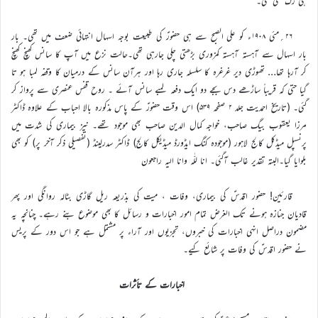
ہی رک سی گئی۔
۲۶؍مئی ۱۹۰۸ء کو علی الصبح سے ہی حضورؑ کی طبیعت بوجہ اسہال انتہائی ضعف میں تھی۔ بار
بار اسہال سے آہستہ آہستہ کمزوری بڑھتی چلی جارہی تھی۔حالت نزع میں آپ کا سانس کھنچ کھنچ
کر آرہا تھا… تھوڑی دیر غرغرہ کا سلسلہ جاری رہا اور ہرآن سانس کے درمیان کا وقفہ لمبا ہو تا
گیا حتی کہ قریباً ساڑھے دس بجے دو ایک دفعہ لمبے سانس آئے ۔ روح قفس عنصری سے پرواز کر
گئی۔ (تاریخ احمدیت جلد ۲ صفحہ ۵۳۹) اس وقت حضورؑ کے پاس مذکورہ بالا احباب کے علاوہ ڈاکٹر
مرزا یعقوب بیگ صاحب، خواجہ کمال الدین صاحب بھی موجود تھے۔ نیز بیماری کی شدت میں
پرنسپل میڈکل کالج لاہور (موجودہ کنگ ایڈورڈ میڈیکل کالج) ڈاکٹر سدرلینڈ (تفصیلی ذکر آخر پر) کو بھی
بلوایا گیا۔البتہ تقدیر غالب آگئی۔ انا للّٰہ وانا الیہ راجعون
قارئین! حضور اقدسؑ کی بیماری، وفات ، میت کی بذریعہ ریل گاڑی بٹالہ روانگی اور پھر
قادیان جنازہ ہونے تک الغرض تمام امور اخبارات و رسائل کا بھی موضوع بنے رہے۔ چنانچہ یہ
مضمون دراصل انہی اخبارات کی خبروں، تجزیوں اور آراء پر مشتمل ہے جو اس دور کے پریس
نے حضور اقدسؑ کی وفات پر شائع کیے۔
اخبارات کے تأثرات