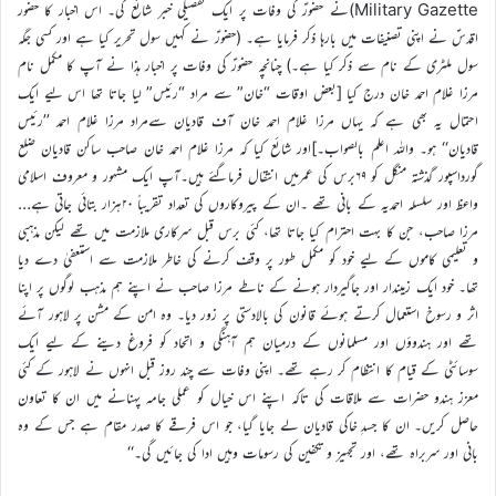
Military Gazette)نے حضورؑ کی وفات پر ایک تفصیلی خبر شائع کی۔ اس اخبار کا حضور
اقدسؑ نے اپنی تصنیفات میں بارہا ذکر فرمایا ہے۔ (حضورؑ نے کہیں سول تحریر کیا ہے اور کسی جگہ
سول ملٹری کے نام سے ذکر کیا ہے۔) چنانچہ حضورؑ کی وفات پر اخبار ہذا نے آپ کا مکمل نام
مرزا غلام احمد خان درج کیا [بعض اوقات “خان” سے مراد “رئیس” لیا جاتا تھا اس لیے ایک
احتمال یہ بھی ہے کہ یہاں مرزا غلام احمد خان آف قادیان سےمراد مرزا غلام احمد ’’رئیس
قادیان‘‘ ہو۔ واللہ اعلم بالصواب۔]اور شائع کیا کہ مرزا غلام احمد خان صاحب ساکن قادیان ضلع
گورداسپور گذشتہ منگل کو ۶۹برس کی عمرمیں انتقال فرماگئے ہیں۔آپ ایک مشہور و معروف اسلامی
واعظ اور سلسلہ احمدیہ کے بانی تھے ۔ان کے پیروکاروں کی تعداد تقریباً ۲۰ہزار بتائی جاتی ہے…
مرزا صاحب، جن کا بہت احترام کیا جاتا تھا، کئی برس قبل سرکاری ملازمت میں تھے لیکن مذہبی
و تعلیمی کاموں کے لیے خود کو مکمل طور پر وقف کرنے کی خاطر ملازمت سے استعفیٰ دے دیا
تھا۔ خود ایک زمیندار اور جاگیردار ہونے کے ناطے مرزا صاحب نے اپنے ہم مذہب لوگوں پر اپنا
اثر و رسوخ استعمال کرتے ہوئے قانون کی بالادستی پر زور دیا۔ وہ امن کے مشن پر لاہور آئے
تھے اور ہندوؤں اور مسلمانوں کے درمیان ہم آہنگی و اتحاد کو فروغ دینے کے لیے ایک
سوسائٹی کے قیام کا انتظام کر رہے تھے۔ اپنی وفات سے چند روز قبل انہوں نے لاہور کے کئی
معزز ہندو حضرات سے ملاقات کی تاکہ اپنے اس خیال کو عملی جامہ پہنانے میں ان کا تعاون
حاصل کریں۔ ان کا جسدِ خاکی قادیان لے جایا گیا، جو اس فرقے کا صدر مقام ہے جس کے وہ
بانی اور سربراہ تھے، اور تجہیز و تکفین کی رسومات وہیں ادا کی جائیں گی۔‘‘