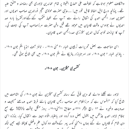
واشگاف معلوم ہوتاہے کہ خلافت علی منھاج النبوۃ پر تمام عمائدین لاہوری بھی رضامند و متفق علیہ
تھے۔ چنانچہ درج ذیل الفاظ قابل غور ہیں: …حاجی حضرت مولوی حکیم نورالدین صاحب احمدیوں اور
معتمدین صدر انجمن احمدیہ کی اتفاق رائے سے آپ کے خلیفہ منتخب کئےگئےاورتقریباً بارہ صد
احمدیوں نے جواوس وقت قادیان میں موجود تھے قبل دفن حضرت مرزاصاحب آپ کی بیعت کی۔
آپ کا نیازمند خواجہ کمال الدین سیکرٹری صدرانجمن احمدیہ قادیان۔
اسی مناسبت سے بعض تحریرات ٹریبیون اخبار ۳۰ مئی ۱۹۰۸ء ، ٹائمز آف انڈیا یکم جون ۱۹۰۸ء
، پاؤنیر اخبار ۲ جون ۱۹۰۸ء اور امرتابازار پتریکا نے یکم جون ۱۹۰۸ء میں بھی شائع ہوئی تھی۔
کشمیری میگزین۔ جون ۱۹۰۸ء
لاہور سے نکلنے والے محمد دین فوقؔ کے رسالہ کشمیری میگزین نے جون ۱۹۰۸ء کی اشاعت میں
شائع کیا کہ ’’افسوس ہے کہ مرزاغلام احمد صاحب رئیس قادیان بانئے فرقہ احمدیہ ومدعئے مسیحیت و
مہدویت وغیرہ نے ۲۴ ربیع الآخر ۱۳۲۶ھ مطابق ۲۶مئی۱۹۰۸ء بروز منگل بوقت ½10 بجے صبح
بمقام لاہور احمدیہ بلڈنگس میں بقول بعض درد گردہ اور باعتبار افواہ ہیضہ سے انتقال کیا۔ جنازہ اسی
دن شام کو قادیاں لے گئے جہاں ۲۷مئی کوسہ پہر کےوقت وہ کمال علم وفضل کاپتلا جسے تین لاکھ