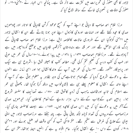
لاہور کا بھی حضورؑ کی تحریرات میں کثرت سے ذکر ملتا ہے۔ چنانچہ اس اخبار نے ۳۰مئی۱۹۰۸ء کو
حضورؑ کی وفات پر تصویری خاکے کے ساتھ شائع کیا کہ
مرزا غلام احمد صاحب قا دیانی جو اپنے آپ کو مسیح موعود کرشن قادیانی کا اوتار اور چودھویں
صدی کا مجدد کہتے تھے اور الہامات اوروحی کانزول اپنے اوپر ہونا بتاتے تھے ان کا انتقال لاہور
میں ۲۶مئی کوہوگیا ان کے ضروری حالات کاخلاصہ ذیل ہے: مرزا غلام احمد صاحب قادیانی کے
بزرگ فارسی الاصل تھے اور سمر قند سے ہندوستان آکرقصبہ قادیان میں جوضلع گورداسپور میں ہے
آبادہوئے تھے۔ مرزاغلام احمدصاحب ۱۸۳۹ء یا ۱۸۴۷ء میں پیدا ہوئے۔۱۷-۱۸سال کی عمر میں عربی
اور طب کی کتب درسیہ کی تعلیم ختم کرلی تھی۔ مطالعہ کتب کا ہمیشہ شوق رہا ،شروع ہی سے نیک
اور پرہیزگار مشہور تھے۔ ۳۴ سال کی عمر میں آپ کے والدکاانتقال ہوا اور اسی زمانہ سے انہوں
نے یہ دعوےٰ شروع کردیا کہ مجھےالہام ہوتاہےجس کی وجہ بظاہر یہ معلوم ہوتی ہے کہ آپ کو
اپنے والد کے انتقال کا معلوم پہلے ہی سے (شایدخواب میں دیکھ کر) ہوگیا تھا۔ چھوٹی ہی عمر
سے اسلام کی تائید اورمخالف مذاہب کی تردید کاشوق تھا۔ ۱۸۸۰ء سے تصانیف کا سلسلہ شروع
ہوا۔ براہین احمدیہ کےجواب کےلئے دس ہزار روپے کےانعام کااعلان کیا۔ تیرھویں صدی
کےآخر میں یہ دعوےٰ کیا کہ میں اس صدی کامجدد ہوں۔ ۱۸۸۹ء سے بیعت کاسلسلہ جاری کیا۔
مرزاصاحب کےمریدوں کی تعداد ڈیڑھ لاکھ بتائی جاتی ہے۔ چند ہفتے سے مرزاصاحب لاہور میں اپنی
بیوی کےعلاج کی غرض سے مقیم تھے۔ مگر ۲۵کی شب کو کسی وقت خود علیل ہوئے اور ۲۶مئی
۱۹۰۸ء کودن کے دس ۱۰ بجے انتقال ہوگیا۔ عام افواہ یہ ہے کہ انہیں ہیضہ ہواتھا۔مگر ان کے