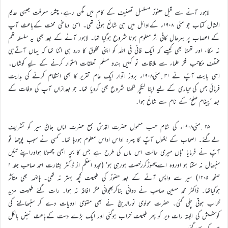
لاہور آنے سے قبل حضورؑ مسلسل تصنیف کے کام میں مگن رہے، چشمۂ معرفت جیسی عدیم
المثال کتاب جو مئی ۱۹۰۸ء کےاوائل میں ہی شائع ہوئی تھی۔ اسی دماغی محنت کےباعث آپ
کے اعصاب پر بہرحال کافی اثر معلوم ہونا شروع ہوگیا تھا۔ لاہور آنے کے بعد بھی یہ سلسلہ تھم
نہ سکا، اور تھمتا بھی کیسے کہ ایک فانی فی اللہ کو اپنی مخلوق کا درد ہی اتنا تھا کہ یہاں آتےہی
مختلف مکاتب فکر علماء سے ملاقات تو کہیں ہندو مسلم تعلقات استوار کرنے کے لیے کوشاں۔
اسی بابت آپؑ نے ۳۱؍مئی۱۹۰۸ء بروز اتوار ایک عام تقریر کا بھی انتظام کرنے کی ہدایت
فرمائی جس کی تیاری کے لیے اپنا لیکچر لکھنا شروع بھی کردیا تھا۔ جو بعدازاں آپ کی وفات کے
بعد ’پیغام صلح‘ کے نام سے شائع ہوا۔
۲۵؍مئی۱۹۰۸ء کی شام حسب معمول حضرت اقدسؑ بمع حضرت اماں جانؓ سیر کو تشریف
لےگئے۔ اصحاب کے بقول آپؑ کا چہرہ اداس اداس معلوم ہورہا تھا۔ کسی نے سبب پوچھا تو
آپؑ نے فرمایا ’ہاں میری حالت اس ماں کی طرح ہے جس کا بچہ ابھی چھوٹا ہواوراپنے تئیں
سنبھال نہ سکتا ہو اوروہ اسےچھوڑکررخصت ہورہی ہو‘ (مجدد اعظم از ڈاکٹر بشارت احمد صاحب جلد ۲
صفحہ ۱۲۰۵) سیر سے واپس آنے کے بعد حضورؑ کی طبیعت کچھ بہتر نہ تھی۔ ہاضمہ بھی متأثر
ہوگیاتھا۔ ڈاکٹر محمد حسین صاحب نے دوائی بناکربھجوائی مگر افاقہ نہ ہوا۔ رات گئے طبیعت مزید
خراب ہوتی چلی گئی۔ حضرت مولوی نورالدینؓ نے بھی مقوّی ادویات دے کر سنبھالنے کی
کوشش کی البتہ رات دیر کو پھر طبیعت خراب ہوگئی اور ایک بڑے دست کےباعث نبض بالکل