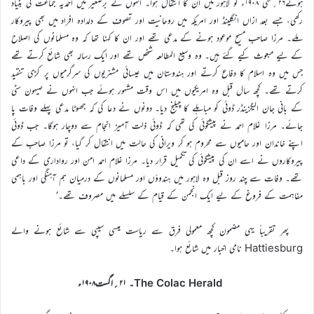
ہوئے۲۶؍مئی ۱۹۰۸ء کو لاہور میں ان کا انتقال ہوا۔ انہوں نے برصغیر میں احمدیہ جماعت کی بنیاد
رکھی، جسے بعد ازاں انگلینڈ اور امریکہ میں روحانیت اور تصوف کے دلدادہ افراد میں بھی پیروکار
ملے۔ مرزا صاحب مسیحِ موعود ہونے کے مدعی تھے اور ان کا کہنا تھا کہ وہ مسلمانوں کی اصلاح
کے لیے مبعوث کیے گئے ہیں۔ وہ وسیع المطالعہ شخص تھے اور ایک رسالہ بھی شائع کرتے تھے
جس میں وہ اسلام کا دفاع کرتے اور ہندوستان میں عیسائی مشنریوں کی سرگرمیوں پر کڑی تنقید
کرتے تھے۔ کچھ سال قبل وہ امریکیوں میں اس وقت مشہور ہوئے جب انہوں نے صیہون سٹی
کے بانی جان الیگزینڈر ڈوئی کو مباہلے کا چیلنج دیا۔ دونوں نے دعا کی کہ جھوٹا مدعی پہلے وفات پا
جائے۔ مرزا غلام احمد نے پیشگوئی کی تھی کہ ڈوئی ذلت آمیز انجام سے دوچار ہوگا۔ جب ڈوئی
اپنے خاندان اور حامیوں سے محروم ہو کر ویرانی کی حالت میں انتقال کر گیا، تو مرزا صاحب کے
پیروکاروں نے اسے ان کی پیشگوئی کی تکمیل قرار دیا۔ مرزا غلام احمد امن اور رواداری کے داعی
تھے۔ وفات سے چند روز قبل وہ لاہور میں ہندوؤں اور مسلمانوں کے درمیان ہم آہنگی اور باہمی
مفاہمت کے فروغ کے لیے ایک انجمن کے قیام کے سلسلے میں مصروف تھے۔‘
پھر تقریباً یہی مضمون کچھ معمولی فرق سے ریاست میسی سیپی سے شائع ہونے والے
Hattiesburg نامی اخبار میں شائع ہوا۔
The Colac Herald۔ ۲۱؍اگست۱۹۰۸ء