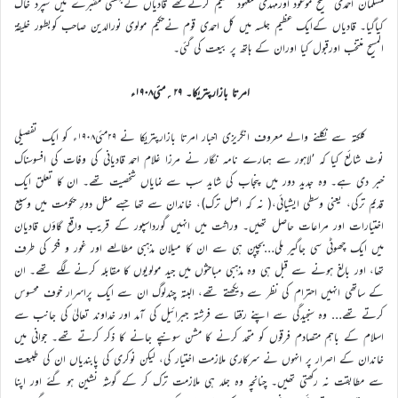
مسلمان احمدی مسیح موعود اورمہدی معہود تسلیم کرتےتھے قادیاں کےبہشتی مقبرے میں سپرد خاک
کیاگیا۔ قادیاں کےایک عظیم جلسہ میں کل احمدی قوم نےحکیم مولوی نورالدین صاحب کوبطور خلیفۃ
المسیح منتخب اورقبول کیا اوران کے ہاتھ پر بیعت کی گئی۔
امرتا بازارپتریکا۔ ۲۹؍مئی۱۹۰۸ء
کلکتہ سے نکلنے والے معروف انگریزی اخبار امرتا بازارپتریکا نے ۲۹مئی۱۹۰۸ء کو ایک تفصیلی
نوٹ شائع کیا کہ ’لاہور سے ہمارے نامہ نگار نے مرزا غلام احمد قادیانی کی وفات کی افسوسناک
خبر دی ہے۔ وہ جدید دور میں پنجاب کی شاید سب سے نمایاں شخصیت تھے۔ ان کا تعلق ایک
قدیم ترکی، یعنی وسطی ایشیائی،( نہ کہ اصل ترک)، خاندان سے تھا جسے مغل دورِ حکومت میں وسیع
اختیارات اور مراعات حاصل تھیں۔ وراثت میں انہیں گورداسپور کے قریب واقع گاؤں قادیان
میں ایک چھوٹی سی جاگیر ملی…بچپن ہی سے ان کا میلان مذہبی مطالعے اور غور و فکر کی طرف
تھا، اور بالغ ہونے سے قبل ہی وہ مذہبی مباحثوں میں جید مولویوں کا مقابلہ کرنے لگے تھے۔ ان
کے ساتھی انہیں احترام کی نظر سے دیکھتے تھے، البتہ چندلوگ ان سے ایک پراسرار خوف محسوس
کرتے تھے… وہ سنجیدگی سے اپنے رفقا سے فرشتہ جبرائیل کی آمد اور خداوند تعالیٰ کی جانب سے
اسلام کے باہم متصادم فرقوں کو متحد کرنے کا مشن سونپے جانے کا ذکر کرتے تھے۔ جوانی میں
خاندان کے اصرار پر انہوں نے سرکاری ملازمت اختیار کی، لیکن نوکری کی پابندیاں ان کی طبیعت
سے مطابقت نہ رکھتی تھیں۔ چنانچہ وہ جلد ہی ملازمت ترک کر کے گوشہ نشین ہو گئے اور اپنا