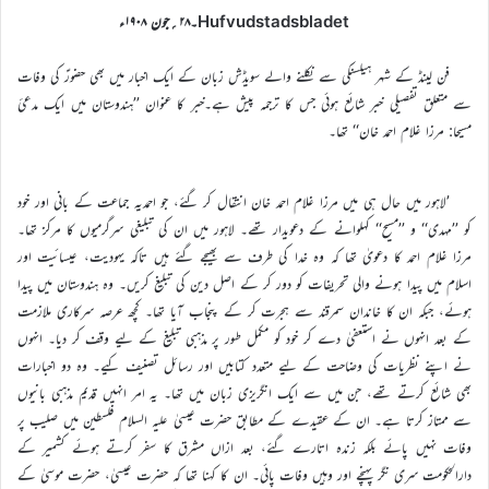
Hufvudstadsbladet۔۲۸؍جون ۱۹۰۸ء
فن لینڈ کے شہر ہیلسنکی سے نکلنے والے سویڈش زبان کے ایک اخبار میں بھی حضورؑ کی وفات
سے متعلق تفصیلی خبر شائع ہوئی جس کا ترجمہ پیش ہے۔خبر کا عنوان ’’ہندوستان میں ایک مدعیٔ
مسیحا: مرزا غلام احمد خان‘‘ تھا۔
’لاہور میں حال ہی میں مرزا غلام احمد خان انتقال کر گئے، جو احمدیہ جماعت کے بانی اور خود
کو ’’مہدی‘‘ و ’’مسیح‘‘ کہلوانے کے دعویدار تھے۔ لاہور میں ان کی تبلیغی سرگرمیوں کا مرکز تھا۔
مرزا غلام احمد کا دعویٰ تھا کہ وہ خدا کی طرف سے بھیجے گئے ہیں تاکہ یہودیت، عیسائیت اور
اسلام میں پیدا ہونے والی تحریفات کو دور کر کے اصل دین کی تبلیغ کریں۔ وہ ہندوستان میں پیدا
ہوئے، جبکہ ان کا خاندان سمرقند سے ہجرت کر کے پنجاب آیا تھا۔ کچھ عرصہ سرکاری ملازمت
کے بعد انہوں نے استعفیٰ دے کر خود کو مکمل طور پر مذہبی تبلیغ کے لیے وقف کر دیا۔ انہوں
نے اپنے نظریات کی وضاحت کے لیے متعدد کتابیں اور رسائل تصنیف کیے۔ وہ دو اخبارات
بھی شائع کرتے تھے، جن میں سے ایک انگریزی زبان میں تھا۔ یہ امر انہیں قدیم مذہبی بانیوں
سے ممتاز کرتا ہے۔ ان کے عقیدے کے مطابق حضرت عیسیٰ علیہ السلام فلسطین میں صلیب پر
وفات نہیں پائے بلکہ زندہ اتارے گئے، بعد ازاں مشرق کا سفر کرتے ہوئے کشمیر کے
دارالحکومت سری نگر پہنچے اور وہیں وفات پائی۔ ان کا کہنا تھا کہ حضرت عیسیٰ، حضرت موسیٰ کے