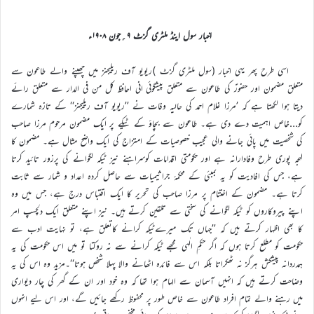
اخبار سول اینڈ ملٹری گزٹ ۹؍جون ۱۹۰۸ء
اسی طرح پھر یہی اخبار (سول ملٹری گزٹ )ریویو آف ریلیجنز میں چھپنے والے طاعون سے
متعلق مضمون اور حضورؑ کی طاعون سے متعلق پیشگوئی انی احافظ کل من فی الدار سے متعلق رائے
دیتا ہوا لکھتا ہے کہ ’مرزا غلام احمد کی حالیہ وفات نے ’’ریویو آف ریلیجنز‘‘ کے تازہ شمارے
کو…خاص اہمیت دے دی ہے۔ طاعون سے بچاؤ کے ٹیکے پر ایک مضمون مرحوم مرزا صاحب
کی شخصیت میں پائی جانے والی عجیب خصوصیات کے امتزاج کی ایک واضح مثال ہے۔ مضمون کا
لہجہ پوری طرح وفادارانہ ہے اور حکومتی اقدامات کوسراہنے نیز ٹیکہ لگوانے کی پرزور تائید کرتا
ہے، جس کی افادیت کو یہ بمبئی کے محکمۂ جراثیمیات سے حاصل کردہ اعداد و شمار سے ثابت
کرتا ہے۔ مضمون کے اختتام پر مرزا صاحب کی تحریر کا ایک اقتباس درج ہے، جس میں وہ
اپنے پیروکاروں کو ٹیکہ لگوانے کی سختی سے تلقین کرتے ہیں۔ نیز اپنے متعلق ایک دلچسپ امر
کا بھی اظہار کرتے ہیں کہ ’’جہاں تک میرےٹیکہ کرانے کاتعلق ہے، تو نہایت ادب سے
حکومت کو مطلع کرتا ہوں کہ اگر حکمِ الٰہی مجھے ٹیکہ کرانے سے نہ روکتا تو میں اس حکومت کی یہ
ہمدردانہ پیشکش ہرگز نہ ٹھکراتا بلکہ اس سے فائدہ اٹھانے والا پہلا شخص ہوتا‘‘۔مزید وہ اس کی یہ
وضاحت کرتے ہیں کہ انہیں آسمان سے الہام ہوا تھا کہ وہ خود اور ان کے گھر کی چار دیواری
میں رہنے والے تمام افراد طاعون سے خاص طور پر محفوظ رکھے جائیں گے، اور اس لیے انہوں