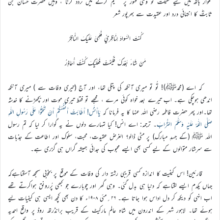
تلوار ہاتھ میں لیے حقیقت کو وقتی طور پر تسلیم کرنے میں تردّد کرنا ، وہیں حضرت حسان بن
ثابتؓ کا انتہائی درد اور عقیدت سے بھرپور شعر
كُنتَ السَّوادَ لِنَاظِريْ فَعَمِيَ عَلَيكَ النَّاظِرُ
مَنْ شَاءَ بَعْدَكَ فَلْيَمُتْ فَعَلَيْكَ كُنْتُ أُحَاذِرُ
کہ اے (محمدﷺ)! تُو تو میری آنکھ کی پتلی تھا، اور آج (تیری وفات سے ) میری آنکھ
اندھی ہوچکی ہے۔ اب تیرے بعد خواہ کوئی مرے ، مجھے تو فقط تیری موت اور بچھڑنے کا خدشہ
تھا۔اور پھر حضرت فاطمہ رضی اللہ عنہا کا یہ فرمانا کہ
يَاأَنَسُ! أَطَابَتْ أَنْفُسُكُمْ أَنْ تَحْثُوا عَلَى رَسُولِ اللّٰهِ
صَلَّى اللّٰهُ عَلَيْهِ وَسَلَّمَ التُّرَابَ
۔ ترجمہ: اے انس! کیا تمہارے دلوں نے یہ گوارا کر لیا کہ تم رسول
اللہ ﷺ (کے جسدِ مبارک) پر مٹی ڈالو؟ الغرض عقیدت، محبت، سلوک اور اطاعت کے جذبات
سے سرشار متوالوں کے لیے کسی بھی ایسے محبوب کی جدائی ہمیشہ گراں ہی گزری ہے۔
قارئین! اس کیفیت کا اندازہ کسی قریبی رشتہ دار کی وفات کے موقع پر بخوبی سمجھ آسکتاہےکہ
جہاں یکدم ایسے لگتاہے کہ دنیا ہی بدل گئی۔ وہی گھر اور چوبارے جو کبھی پُررونق ہواکرتے تھے
اب انہی کو دیکھ کر دل اداس ہوا جاتا ہے۔ ۲۶؍مئی ۱۹۰۸ء کا دن بھی کچھ ایسی ہی کیفیات لیے
ہوئے تھا۔ لاہور شہر کے اندرون میں شاہ عالم مارکیٹ کے قریب برانڈرتھ روڈ پر واقع احمدیہ