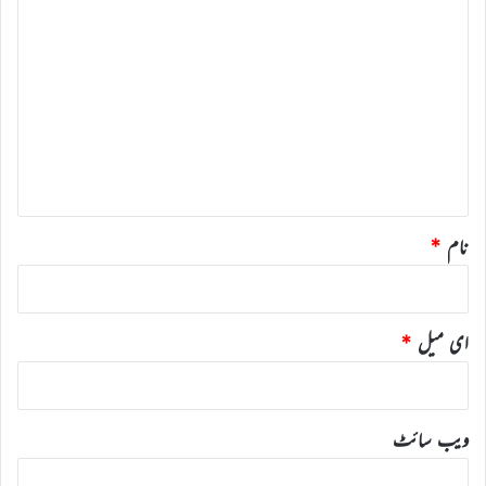
ت
ب
ص
ر
ہ
*
نام
*
ای میل
*
ویب‌ سائٹ