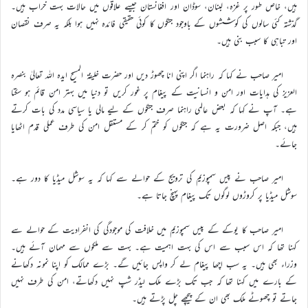
ہیں، خاص طور پر غزہ، لبنان، سوڈان اور افغانستان جیسے علاقوں میں حالات بہت خراب ہیں۔
گذشتہ کئی سالوں کی کوششوں کے باوجود جنگوں کا کوئی حقیقی فائدہ نہیں ہوا بلکہ یہ صرف نقصان
اور تباہی کا سبب بنی ہیں۔
امیر صاحب نے کہا کہ راہنما اگر اپنی انا چھوڑ دیں اور حضرت خلیفۃ المسیح ایدہ اللہ تعالیٰ بنصرہ
العزیز کی ہدایات اور امن و انسانیت کے پیغام پر غور کریں تو دنیا میں بہتر امن قائم ہو سکتا
ہے۔ آپ نے کہا کہ بعض عالمی راہنما صرف جنگوں کے لیے مالی یا سیاسی مدد کی بات کرتے
ہیں، جبکہ اصل ضرورت یہ ہے کہ جنگوں کو ختم کر کے مستقل امن کی طرف عملی قدم اٹھایا
جائے۔
امیر صاحب نے پیس سمپوزیم کی ترویج کے حوالے سے کہا کہ یہ سوشل میڈیا کا دور ہے۔
سوشل میڈیا پر کروڑوں لوگوں تک پیغام پہنچ جاتا ہے۔
امیر صاحب کا یوکے کے پیس سمپوزیم میں خلافت کی موجودگی کی انفرادیت کے حوالے سے
کہنا تھا کہ اس سبب سے اس کی بہت اہمیت ہے۔ بہت سے ملکوں سے مہمان آئے ہیں۔
وزراء بھی ہیں۔ یہ سب اچھا پیغام لے کر واپس جائیں گے۔ بڑے ممالک کو اپنا نمونہ دکھانے
کے بارے میں کہنا تھا کہ جب تک بڑے ملک لیڈر شپ نہیں دکھاتے، امن کی طرف نہیں
جاتے تو چھوٹے ملک بھی ان کے پیچھے چل پڑتے ہیں۔