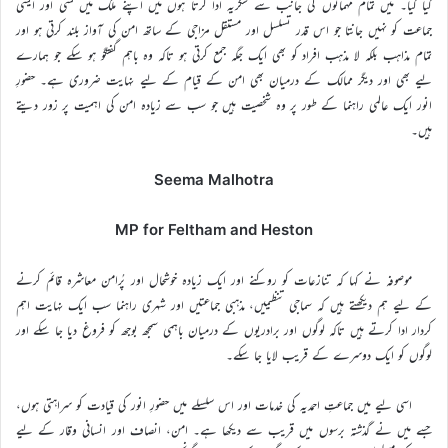
کیا گیا۔ میں تمام مہمانوں کی جانب سے شکریہ ادا کرتا ہوں میں اپنے ملک میں کسی اَور ایسی
جماعت کو نہیں جانتا جو اس قدر تسلسل اور مستقل مزاجی کے ساتھ امن کی آواز بلند کرتی ہو اور
تمام مذاہب بلکہ لا مذہب افراد کو بھی ایک جگہ جمع کرتی ہو تاکہ وہ باہم گفتگو ہو سکے جو ہمارے
لیے بھی اور دیگر ممالک کے درمیان بھی امن کے قیام کے لیے نہایت ضروری ہے۔ حضورِ
انور ایک عالمی راہنما کے طور پر وہ شخصیت ہیں جو سب سے زیادہ امن کی اہمیت پر زور دیتے
ہیں۔
Seema Malhotra
MP for Feltham and Heston
موصوفہ نے کہا کہ تنازعات کو روکنے اور ایک زیادہ خوشحال اور پُرامن معاشرہ قائم کرنے
کے لیے ہم دیکھتے ہیں کہ سماجی تنظیمیں، مذہبی جماعتیں اور شہری راہنما سب ایک نہایت اہم
کردار ادا کرتے ہیں تاکہ لوگوں اور برادریوں کے درمیان باہمی سمجھ بوجھ کو فروغ دیا جا سکے اور
لوگوں کو ایک دوسرے کے قریب لایا جا سکے۔
اسی لیے میں جماعتِ احمدیہ کی خدمات اور اس سلسلے میں حضورِ انور کی قیادت کو سراہتی ہوں،
جسے میں نے گذشتہ برسوں میں قریب سے دیکھا ہے۔ امن، انصاف اور انسانی وقار کے لیے