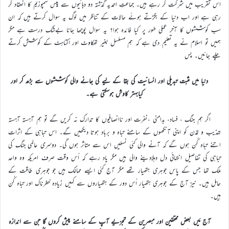
اس تقریب میں شرکت کر رہے ہیں۔ جماعتِ احمدیہ گذشتہ دو دہائیوں سے پِیس سمپوزیم کا انعقاد کر
رہی ہے اور اب دنیا کے بگڑتے ہوئے حالات کے تناظر میں لوگ یہ سوال کرتے ہیں کہ ان
سب کوششوں کا آخر عملی طور پر کیا فائدہ ہوا؟ یہ سوال پوچھا جانا بےشک درست ہے مگر
ہمیں تو اسلام نے یہ تعلیم دی ہے کہ ہم مسلسل بغیر تھکاوٹ اور اکتاہٹ کے کوشش کرتے
چلے جائیں۔ پس
دنیا میں مثبت تبدیلی اور انسانیت کی بقا کے لیے کی جانے والی کوششوں سے بڑھ کر اور
کیابہتر کاوش ہوسکتی ہے۔
اگر ہم جنگ ، فساد، بدامنی ،نفرت اور ناانصافیوں کا تدارک نہ کریں گے تو ہم آہستہ آہستہ
تہذیب و تمدن کو اپنی آنکھوں کے سامنے تباہ و برباد ہوتا دیکھیں گے۔ اس تباہی کے اثرات
اتنے تباہ کُن ہوں گے کہ آنے والی کئی نسلیں اس سے متاثر ہوں گی۔ دوسری عالمی جنگ کی
تباہی کی تفاصیل انتہائی دل دہلادینے والی ہیں مگر یاد رہے کہ اُس وقت صرف امریکہ وہ واحد
ملک تھا جس کے پاس جوہری ہتھیار تھے مگر آج کئی ایسے ممالک ہیں جو جوہری طاقت کے
حامل ہیں۔ نیز آج کے جوہری ہتھیار اُس دور کے ہتھیاروں سے کہیں زیادہ خطرناک اور تباہ کُن
ہیں۔
آج مَیں بعض محققین اور مبصرین کے تجزیے آپ کے سامنے پیش کروں گا جن سے اندازہ