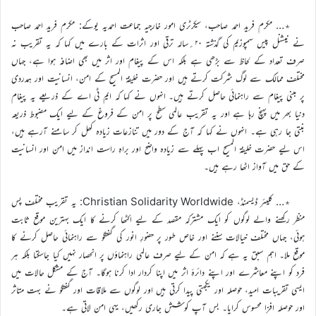
٭… مکرم فرید احمد صاحب، سیکرٹری امور خارجیہ جماعت احمدیہ یوکے: مکرم فرید احمد صاحب
نے نیشنل پیس سمپوزیم کی گذشتہ ۲۰؍سالہ ترقی اور اثرات کے بارے میں کہا کہ یہ تقریب نہ
صرف تعداد کے لحاظ سے بڑھی ہے بلکہ اس کے پیغام اور اثر میں بھی اضافہ ہوا ہے، جہاں
مختلف ممالک سے لوگ شرکت کرتے ہیں اور حضرت خلیفۃ المسیح کے امن، انسانیت اور ہمدردی
پر مبنی پیغام سے راہنمائی حاصل کرتے ہیں۔ انہوں نے کہا کہ ایم ٹی اے کے ذریعے یہ پیغام
دنیا بھر میں پہنچ رہا ہے اور یہ تقریب عالمی سطح پر امن کے فروغ کے لیے ایک مضبوط ذریعہ
بنتی جا رہی ہے۔ انہوں نے کہا کہ آج کے دور میں تنازعات زیادہ کھل کر سامنے آرہے ہیں،
اس لیے حضرت خلیفۃ المسیح اب پہلے سے زیادہ واضح اور براہِ راست انداز میں امن اور انسانیت
کے حق میں آواز اٹھا رہے ہیں۔
٭… کلیئر ڈیسمنڈ، Christian Solidarity Worldwide: یہ تقریب مختلف پس
منظر رکھنے والے لوگوں کو ایک مشترکہ مقصد کے لیے اکٹھا کرنے کا ایک بہترین موقع ثابت
ہوئی، جہاں مختلف خیالات سننے اور خاص طور پر حضورِ انور کی گفتگو سے راہنمائی حاصل کرنے کا
موقع ملا۔ اہم سبق یہ ہے کہ امن کے لیے صرف عالمی راہنماؤں پر انحصار نہیں کیا جاسکتا بلکہ ہر
فرد کو اپنے معاشرے اور اپنے دائرۂ اثر میں اپنا کردار ادا کرنا ہوگا۔ آج کے مشکل حالات میں
ایسی تقریبات امید، حوصلہ اور یکجہتی پیدا کرتی ہیں اور لوگوں سے ملاقات اور گفتگو نے بہت متاثر
اور حوصلہ افزا محسوس کرایا۔ بس آپ کوشش جاری رکھیں، یہی امن لاتی ہے۔