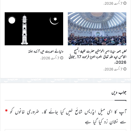
7 اگست 2026ء
خطبہ جمعہ سیّدنا امیر المومنین حضرت خلیفۃ المسیح
دنیائے احمدیت میں آئندہ ہفتہ
الخامس ایّدہ اللہ تعالیٰ بنصرہ العزیز فرمودہ 17؍جولائی
7 اگست 2026ء
2026ء
7 اگست 2026ء
جواب دیں
آپ کا ای میل ایڈریس شائع نہیں کیا جائے گا۔
ضروری خانوں کو
*
سے نشان زد کیا گیا ہے