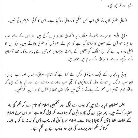
لیے اَور قوانین ہیں۔
انسانی حقوق کا چارٹر بھی اب بس لفظی کارروائی رہ گیا ہے۔ اس کا کوئی احترام باقی نہیں۔
مغربی اقوام دوسرے چھوٹے ممالک پر استحصالی کارروائیاں کرتی ہیں اور اس کے لیے اب
نیا جواز عورتوں کے حقوق کا تراشا گیا ہے کہ ہم نے عورتوں کو حقوق دلانے ہیں۔ جبکہ ان کا
اصل چہرہ یہ ہے کہ ان ممالک کی جنگوں کے باعث ہزاروں عورتیں بےیار و مددگار کھلے آسمان
کے نیچے، بےسر و سامانی کے عالَم میں موجود ہیں۔
یورپی پارلیمان کے ایک ہسپانوی رکن نے کہا ہے کہ شام، عراق، لبنان اور اب ایران،
ان سب ممالک پر ہونے والی کارروائیوں کا نتیجہ اب ہمارے سامنے ہے اور ہم جانتے ہیں کہ
طاقتور ظالم اقوام اس قسم کے بہانے تراشتی ہیں تاکہ اپنی ظالمانہ جنگوں کا جواز پیدا کرسکیں۔
بطور مسلمان ہم جانتے ہیں کہ بہت سے لوگ اور تنظیمیں اسلام کا نام لے کر ظلم کی راہ
اختیار کرتے ہیں۔ پھر میڈیا ان کی کارروائیوں کو ہوا دے کر پیش کرتا ہے اور اس طرح اسلام
کے خلاف غلط باتوں کو پھیلایا جاتا ہے۔ اسلام ہو یا کوئی اَور مذہب اُس کو بہانہ بنا کر یہ اظہار
کرنا کہ ظلم اور بربریت کی وجہ وہ مذہب ہے یہ ظلم ہے۔