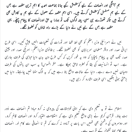
ہم آہنگی اور انصاف کے لیے کوشش کیے جانا جماعت احمدیہ کا اہم ترین مقصد ہے جس
کے لیے ہم مسلسل کوشش کرتے ہیں۔ اسی اہم مقصد کے حصول کے لیے ہم یہ کاوش بھی
کرتے ہیں تاکہ تھوڑے ہی سہی، چند لوگوں تک تو ہمارا یہ حق اورانصاف کا پیغام پہنچے۔ یہی
مقصد ہے جس کے لیے مَیں نے دنیا کے بڑے راہ نماؤں کو خطوط لکھے۔
مَیں نے اسرائیلی وزیر اعظم کو بھی خط لکھا اور تورات کی تعلیمات انہیں پیش کیں۔ اسی طرح
ایرانی صدر اور دیگر مسلمان سربراہان کو بھی خطوط لکھے۔ برطانوی وزیراعظم، امریکی صدر اور چینی
صدر تک بھی یہ پیغام پہنچایا کہ وہ یہ غور کریں کہ کس طرح دن بدن دنیا تباہی کی طرف جارہی
ہے۔ اب تو انسانیت کی بقا کو خطرہ لاحق ہوچکا ہے۔ مگر افسوس! یہ سب ان باتوں کی طرف
دھیان نہیں دے رہے۔ دنیا کے حالات واضح بتا رہے ہیں کہ یہ لوگ سننا نہیں چاہتے۔ دنیا میں
بڑھتی ہوئی جنگیں اسی طرف اشارہ کر رہی ہیں۔
اسلام نے تو یہ تعلیم دی ہے کہ اپنی خواہشات کی پیروی نہ کرو مبادا تم انصاف سے دُور
ہٹ جاؤ۔ قرآن کریم نے بڑی واضح تعلیم دی ہے کہ استقامت اختیار کرو اور انصاف قائم کرو۔
اور دوسروں کی دشمنی بھی تمہیں اس بات پر آمادہ نہ کرے کہ تم نا انصافی سے کام لو۔ انصاف
سے کام لینا تقویٰ کے قریب ہے۔