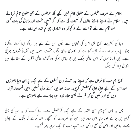
اسلام نے صرف حلیفوں کے حقوق قائم نہیں کیے بلکہ حریفوں کے بھی حقوق قائم فرمائے
ہیں۔ اسلام نے اپنے ماننے والوں کو نصیحت کی ہے کہ اگر تمہیں حکمت اور دانائی کی بات کسی
اور قوم سے ملے تو اسے لے لو کیونکہ وہ تمہاری ہی گُم شدہ میراث ہے۔
دنیا کی اکثریت آج بھی امن کی خواہاں ہے لیکن اس کے لیے ہر فردکو اپنا کردار اداکرنا
ہوگا۔ پوپ صاحب نے جیسے کہا ہے کہ تیسری عالمی جنگ مختلف حصوں میں تقریباً شروع ہوچکی
ہے۔ مَیں ڈرتا ہوں کہ اس عالمی جنگ میں جو تباہی ہوگی وہ گذشتہ عالمی جنگوں کے مقابلے میں
انتہائی تباہ کُن ہوگی۔
آج ہم سب کا فرض ہے کہ اپنے بعد آنے والی نسلوں کے لیے ایک پُرامن دنیا چھوڑیں
اور اس کے لیے اپنی اپنی کوشش کریں۔ ورنہ بعد میں آنے والی نسلیں ہمیں قصوروار قرار
دیں گی اور کہیں گی کہ تم نے کیسی تباہ شدہ دنیا ہمارے لیے چھوڑی ہے۔
پس یہ پِیس سمپوزیم اسی مقصد کے لیے ایک کوشش ہے۔ خدا کرے کہ یہ امید کی پہلی
کرن بن جائے اور دنیا اس دَور میں امن کی ضرورت کو سمجھے۔ اللہ کرے کہ جنگ کے بادل
چھٹ جائیں اور امن کی صبح روشن ہو۔ آپ سب کا ایک مرتبہ پھر شکریہ۔