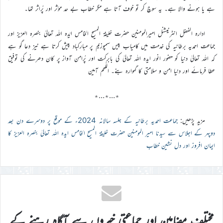
ہے یا ہونے والا ہے۔ یہ سوچ کر تو خوف آتا ہے مگر خطاب بے حد مؤثر اور پُراثر تھا۔
ادارہ الفضل انٹرنیشنل امیرالمومنین حضرت خلیفۃ المسیح الخامس ایّدہ اللہ تعالیٰ بنصرہ العزیز اور
جماعت احمدیہ برطانیہ کی خدمت میں کامیاب پیس سمپوزیم پر مبارکباد پیش کرتا ہے نیز دعا گو ہے
کہ اللہ تعالیٰ دنیا کو حضور انور ایدہ اللہ تعالیٰ کی بابرکت اور پُرامن آواز پر کان دھرنے کی توفیق
عطا فرمائے اور دنیا امن و سلامتی کا گہوارہ بنے۔ اللّٰھم آمین
٭…٭…٭
مزید پڑھیں:
جماعت احمدیہ برطانیہ کے جلسہ سالانہ 2024ء کے موقع پر دوسرے دن بعد
دوپہر کے اجلاس سے سیدنا امیر المومنین حضرت خلیفۃ المسیح الخامس ایدہ اللہ تعالیٰ بنصرہ العزیز کا
ایمان افروز اور دل نشین خطاب
مختلف مضامین اور جماعتی خبروں سے آگاہ رہنے کے