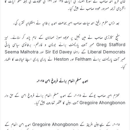
خان فرید احمد صاحب نے سورۃ النساء کی آیات ۱۳۵ اور ۱۳۶ کی تلاوت کی جبکہ متلو آیات کا
انگریزی ترجمہ مسرور عودہ صاحب نے پیش کیا۔
بعد ازاں مکرم رفیق احمد حیات صاحب امیر جماعت احمدیہ برطانیہ نے استقبالیہ تقریر کی۔
سٹیج سیکرٹری صاحب نے مین ٹیبل پر موجود معزز مہمانان کے نام پڑھ کر سنائے۔ نیز
Greg Stafford ممبر آف پارلیمنٹ برائے بورڈن و فارنہم، برطانوی سیاسی پارٹی
Liberal Democrats کے راہنما Sir Ed Davey اور Seema Malhotra
ممبر آف پارلیمنٹ برائے Feltham اور Heston نے باری باری اپنے خیالات کا اظہار
کیا۔
احمدیہ مسلم انعام برائے فروغِ امن ۲۰۲۵ء
محترم امیر صاحب یوکے نے ۲۰۲۵ء کے احمدیہ مسلم انعام برائے فروغِ امن کے حق دار
Gregoire Ahongbonon آف بینن کا مختصر تعارف پیش کیا۔
۲۰۲۵ء کے لیےبینن افریقہ کے Gregoire Ahongbonon احمدیہ امن انعام کے