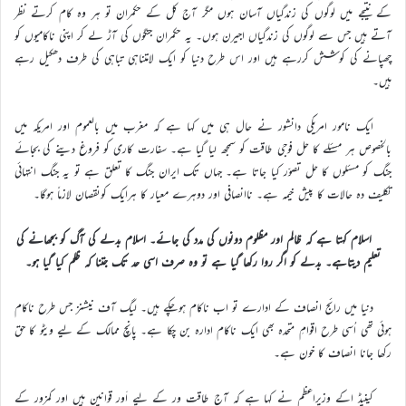
کے نتیجے میں لوگوں کی زندگیاں آسان ہوں مگر آج کل کے حکمران تو ہر وہ کام کرتے نظر
آتے ہیں جس سے لوگوں کی زندگیاں اجیرن ہوں۔ یہ حکمران جنگوں کی آڑ لے کر اپنی ناکامیوں کو
چھپانے کی کوشش کررہے ہیں اور اس طرح دنیا کو ایک لامتناہی تباہی کی طرف دھکیل رہے
ہیں۔
ایک نامور امریکی دانشور نے حال ہی میں کہا ہے کہ مغرب میں بالعموم اور امریکہ میں
بالخصوص ہر مسئلے کا حل فوجی طاقت کو سمجھ لیا گیا ہے۔ سفارت کاری کو فروغ دینے کی بجائے
جنگ کو مسئلوں کا حل تصوّر کیا جاتا ہے۔ جہاں تک ایران جنگ کا تعلق ہے تو یہ جنگ انتہائی
تکلیف دہ حالات کا پیش خیمہ ہے۔ ناانصافی اور دوہرے معیار کا ہرایک کونقصان لازماً ہوگا۔
اسلام کہتا ہے کہ ظالم اور مظلوم دونوں کی مدد کی جائے۔ اسلام بدلے کی آگ کو بجھانے کی
تعلیم دیتاہے۔ بدلے کو اگر روا رکھا گیا ہے تو وہ صرف اسی حد تک جتنا کہ ظلم کیا گیا ہو۔
دنیا میں رائج انصاف کے ادارے تو اب ناکام ہوچکے ہیں۔ لیگ آف نیشنز جس طرح ناکام
ہوئی تھی اُسی طرح اقوامِ متحدہ بھی ایک ناکام ادارہ بن چکا ہے۔ پانچ ممالک کے لیے ویٹو کا حق
رکھا جانا انصاف کا خون ہے۔
کینیڈ اکے وزیراعظم نے کہا ہے کہ آج طاقت ور کے لیے اَور قوانین ہیں اور کمزور کے