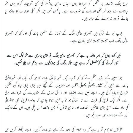
طرح جنگ مخالف ہر شخص کو سراہتا ہوں، یہاں جرمن چانسلر کی بھی تعریف کرتا ہوں مگر
بیانات سے بڑھ کر عملی اقدامات کی ضرورت ہے۔ پالیسی اُمور میں اگر عملی اقدامات کا جائزہ لیا
جائے تو وہ نہ ہونے کے برابر ہیں۔
پوپ لیو نے ترکی میں تیسری عالمی جنگ کے آغاز کے متعلق بات کی اور کہا کہ تیسری
عالمی جنگ اب آہستہ آہستہ لڑی جارہی ہے۔
مَیں کہتا ہوں کہ امرِ واقعہ یہ ہے کہ تیسری عالمی جنگ تو لڑی جارہی ہےمگر لوگ اس سے
انکار کرنے کی کوشش کر رہے ہیں تاکہ جنگ کی ہولناکیوں سے بزعمِ خود بچ سکیں۔
پھر سپین کے وزیر اعظم نے کہا کہ آپ ایک غیر قانونی بات کا تدارک ایک اَور غیرقانونی
بات سے نہیں کر سکتے۔ چھوٹی چھوٹی جنگوں اور جھڑپوں کے نتیجے میں بڑی بڑی تباہ کُن جنگیں
شروع ہوجایا کرتی ہیں۔ ایسے میں بہت احتیاط اور دانش مندی کے مظاہرے کی ضرورت ہوتی
ہے۔ اگر ایک فریق کی طرف سے نا انصافی ہو تو یہ نہیں ہونا چاہیے کہ دوسرا فریق بھی ناانصافی
کی راہ لے۔ آج بڑی طاقتیں انصاف اور عالمی قانون کو پسِ پُشت ڈال چکی ہیں۔ ان کےنزدیک
اُن کے مفادات ہی سب کچھ ہیں۔
حکومتوں کا کام تو یہ ہے کہ وہ عوام کی بہبود کے لیے اقدامات کریں۔ ایسے فیصلے کریں جن