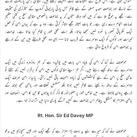
محسوس ہوتی ہے، اس طرح کے اجتماعات بہت اہمیت رکھتے ہیں۔ مقامی رکنِ پارلیمنٹ ہونے
کے ناطے اور جماعت احمدیہ مسلمہ کے لیے قائم آل پارٹی پارلیمانی گروپ کے سیکرٹری کی حیثیت
سے، مجھے یہ موقع ملا ہے کہ میں خود دیکھ سکوں کہ یہ جماعت بالخصوص مقامی سطح پر کتنی عظیم
خدمات انجام دے رہی ہے۔ جو بات ہمیشہ مجھے متاثر کرتی ہے، وہ یہ ہے کہ یہاں امن کو محض
ایک نظریاتی تصوّر یا نعرہ نہیں سمجھا جاتا، بلکہ اسے عملی طور پر قائم کیا جاتا ہے۔ خدمت،
خیرات اور لوگوں کو ایک دوسرے کے قریب لانا — یہی وہ عملی طریقے ہیں جن کے ذریعے
یہ جماعت امن کو فروغ دیتی ہے۔
موصوف نے کہا کہ امن کی بنیاد اس بات میں پوشیدہ ہے کہ ہم روزمرّہ زندگی میں ایک
دوسرے کے ساتھ کیسے رہتے ہیں۔ اگر ہم اپنے مقامی لوگوں میں امن کو برقرار نہیں رکھ سکتے تو
عالمی سطح پر امن کے لیے کوششوں کی زیادہ اہمیت باقی نہیں رہتی۔ پائیدار امن صرف ایک
دوسرے کے ساتھ رہ لینے سے قائم نہیں ہوتا بلکہ مسلسل تعلقات اور باہمی سمجھ بوجھ کے
ذریعے پروان چڑھتا ہے۔ میں خاص طور پر حضورِانور کا ذکر کرنا چاہوں گا جن کا امن، انصاف اور
باہمی احترام کا مستقل پیغام اس جماعت سے کہیں آگے پوری دنیا میں اثرانداز ہوا ہے۔
Rt. Hon. Sir Ed Davey MP
موصوف نے کہا کہ میرے لیے یہ بہت بڑا اعزاز ہے کہ مجھے ایک اور پیس سمپوزیم میں مدعو