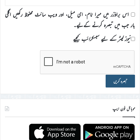
اس براؤزر میں میرا نام، ای میل، اور ویب سائٹ محفوظ رکھیں اگلی
بار جب میں تبصرہ کرنے کےلیے۔
نیوز لیٹر کے لیے سبسکرائب کیجیے
موبائل فون ایپ