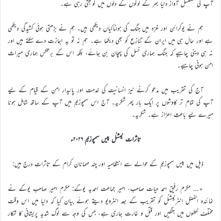
آپ کی مسلسل آواز دنیا بھر کے لوگوں کے دلوں میں گونجتی رہی ہے۔
ہم نے یوکرائن اور غزہ میں جنگ کی ہولناکیاں دیکھی ہیں۔ ہم نے بڑھتی ہوئی کشیدگی دیکھی
ہے اور حال ہی میں ایران کے تنازع کو بھی دیکھا ہے۔ ہم نہ تو یہ اجازت دے سکتے ہیں اور
نہ ہی دینی چاہیے کہ جنگ ہماری نسل کی پہچان بن جائے، بلکہ اس کے برعکس ہماری میراث
امن ہونی چاہیے۔
آج کی تقریب میں مدعو کرنے نیز انسانیت کی خدمت اور پائیدار امن کے قیام کے لیے
آپ کی تمام تر کاوشوں پر ایک بار پھر شکریہ۔ آج اس سمپوزیم میں آپ کے ساتھ شامل ہونا
میرے لیے باعثِ اعزاز ہے۔ شکریہ۔
تاثرات نیشنل پیس سمپوزیم ۲۰۲۶ء
ذیل میں پیس سمپوزیم کے حوالے سے انتظامیہ اور چند مہمانان کرام کے تاثرات درج ہیں:
٭… مکرم رفیق احمد حیات صاحب، امیر جماعت احمدیہ یوکے: مکرم امیر صاحب یوکے نے
نمائندہ الفضل انٹرنیشنل کو تقریب کے بعد انٹرویو دیتے ہوئے بیان کیا کہ دنیا میں اس وقت
مختلف خطوں میں جنگیں اور قتل و غارت جاری ہے، جس کی وجہ سے لوگ شدید پریشانی کا شکار