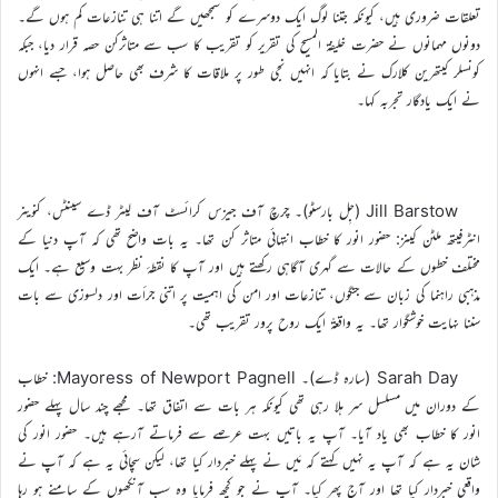
تعلقات ضروری ہیں، کیونکہ جتنا لوگ ایک دوسرے کو سمجھیں گے اتنا ہی تنازعات کم ہوں گے۔
دونوں مہمانوں نے حضرت خلیفۃ المسیح کی تقریر کو تقریب کا سب سے متاثرکن حصہ قرار دیا، جبکہ
کونسلر کیتھرین کلارک نے بتایا کہ انہیں نجی طور پر ملاقات کا شرف بھی حاصل ہوا، جسے انہوں
نے ایک یادگار تجربہ کہا۔
Jill Barstow (جِل بارسٹو)۔ چرچ آف جیزس کرائسٹ آف لیٹر ڈے سینٹس، کنوینر
انٹرفیتھ ملٹن کینز: حضور انور کا خطاب انتہائی متاثر کن تھا۔ یہ بات واضح تھی کہ آپ دنیا کے
مختلف خطوں کے حالات سے گہری آگاہی رکھتے ہیں اور آپ کا نقطۂ نظر بہت وسیع ہے۔ ایک
مذہبی راہنما کی زبان سے جنگوں، تنازعات اور امن کی اہمیت پر اتنی جرأت اور دلسوزی سے بات
سننا نہایت خوشگوار تھا۔ یہ واقعۃً ایک روح پرور تقریب تھی۔
Sarah Day (سارہ ڈے)۔ Mayoress of Newport Pagnell: خطاب
کے دوران میں مسلسل سر ہلا رہی تھی کیونکہ ہر بات سے اتفاق تھا۔ مجھے چند سال پہلے حضور
انور کا خطاب بھی یاد آیا۔ آپ یہ باتیں بہت عرصے سے فرماتے آرہے ہیں۔ حضور انور کی
شان یہ ہے کہ آپ یہ نہیں کہتے کہ مَیں نے پہلے خبردار کیا تھا، لیکن سچائی یہ ہے کہ آپ نے
واقعی خبردار کیا تھا اور آج پھر کیا۔ آپ نے جو کچھ فرمایا وہ سب آنکھوں کے سامنے ہو رہا