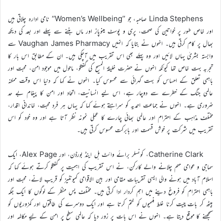
Linda Stephens صاحبہ، جو ’’Women’s Wellbeing‘‘ نامی ادارہ چلاتی ہیں
اور خاص طور پر خواتین کی صحت، پری و پوسٹ مینوپاز اور ماں بننے سے پہلے اور بعد کی دیکھ
بھال پر کام کرتی ہیں۔ انہوں نے بتایا کہ انہیں Vaughan James Pharmacy سے
وابستہ بشریٰ یہاں لائیں اور وہ پہلے بھی اس تقریب میں آچکی ہیں۔ ان کے مطابق اس بار کا
تجربہ بہت خاص تھا کیونکہ انہوں نے حضرت خلیفۃ المسیح کی گفتگو، ماحول میں موجود امن، محبت اور
باہمی تعلق کے احساس کو بہت گہرائی سے محسوس کیا۔ انہوں نے کہا کہ دنیا اس وقت ممکنہ
عالمی جنگ کے خطرے سے دوچار ہے، اس لیے انسانیت، اتحاد اور امن کا پیغام بے حد
ضروری ہے۔ انہوں نے جماعت احمدیہ کو سراہتے ہوئے کہا کہ یہاں ہر فرد محبت، خاندانی اقدار،
مختلف مذاہب کے احترام اور عالمی بھائی چارے کا عملی نمونہ نظر آتا ہے اور وہ خود کو اس
تقریب میں شرکت پر خوش قسمت اور بابرکت محسوس کرتی ہیں۔
Catherine Clark، کونسلر برائے وائٹ ہل اینڈ بورڈن، اور Alex Page، ایک
سماجی و عوامی مہم چلانے والے کارکن، نے اس تقریب کی اہمیت پر گفتگو کرتے ہوئے کہا کہ
اسلام آباد میں ہونے والی ایسی تقریبات مقامی اور بین الاقوامی کمیونٹیز کو قریب لانے، محبت اور
باہمی احترام کو فروغ دینے میں اہم کردار ادا کرتی ہیں۔ مختلف پس منظر کے لوگوں کا ایک جگہ
بیٹھ کر بات چیت کرنا غلط فہمیوں کو ختم کرتا ہے اور ایک دوسرے کی طاقتوں اور کمزوریوں کو
سمجھنے کا موقع دیتا ہے۔ انہوں نے اس بات پر زور دیا کہ عالمی سطح پر امن کے لیے مکالمہ اور