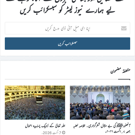
لیے ہمارے نیوز لیٹر کو سبسکرائب کریں
اپنا
ای
میل
آئی
ڈی
درج
کریں
متعلقہ مضمون
آنحضورﷺ کی بے مثال شکرگزاری۔ خلاصہ خطبہ
اللہ تعالیٰ کے نزدیک پسندیدہ اعمال
جمعہ ۷؍اگست ۲۰۲۶ء
7 اگست 2026ء