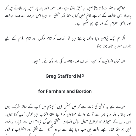
خواتین و حضرات! تاریخ ہمیں یہ سبق دیتی ہے، اور حضورِ انور بار بار ہمیں یاد دلاتے ہیں کہ
پائیدار امن طاقت کے ذریعے قائم نہیں کیا جاسکتا بلکہ حقیقی اور دیرپا امن صرف انصاف، دیانت
اور باہمی احترام کے ذریعے ہی ممکن ہے۔
اگر ہم ایک پُرامن دنیا دیکھنا چاہتے ہیں تو انصاف کو تمام لوگوں اور تمام اقوام کے لیے
یکساں طور پر نافذ ہونا ہوگا۔
اللہ تعالیٰ انسانیت کو امن، انصاف اور مفاہمت کی راہ دکھائے۔ آمین۔
Greg Stafford MP
for Farnham and Bordon
میرے لیے یہ خوشی کی بات ہے کہ میں نیشنل پیس سمپوزیم میں آپ کے ساتھ شریک ہوں
اور برطانیہ بلکہ دنیا بھر سے آنے والے مہمانوں کو اپنے حلقۂ انتخاب میں خوش آمدید کہتا ہوں۔
اس سال کے سمپوزیم کا موضوع ’’کامل عالمی انصاف: حقیقی امن کی بنیاد‘‘ اس سے زیادہ بروقت
نہیں ہو سکتا تھا۔ ایسے وقت میں جب دنیا پہلے سے زیادہ تقسیم، بےیقینی اور اضطراب کا شکار