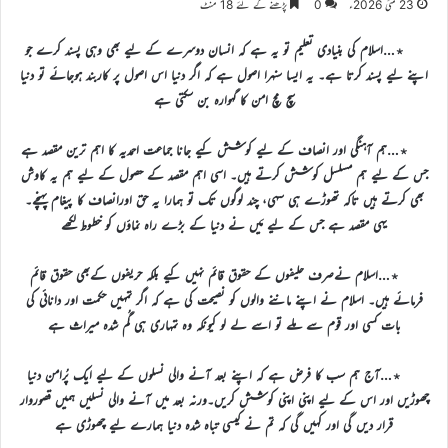
23 مئی 2026ء
0
پڑھنے کے لئے 18 منٹ
٭…اسلام کی بنیادی تعلیم تو یہ ہے کہ انسان دوسرے کے لیے بھی وہی پسند کرے جو
اپنے لیے پسند کرتا ہے۔
یہ ایسا سنہرا اصول ہے کہ اگر دنیا اس اصول پر کاربند ہوجائے تو دنیا
سچ مچ امن کا گہوارہ بن سکتی ہے
٭…ہم آہنگی اور انصاف کے لیے کوشش کیے جانا جماعت احمدیہ کا اہم ترین مقصد ہے
جس کے لیے ہم مسلسل کوشش کرتے ہیں۔ اسی اہم مقصد کے حصول کے لیے
ہم یہ کاوش
بھی کرتے ہیں تاکہ تھوڑے ہی سہی، چند لوگوں تک تو ہمارا یہ حق اورانصاف کا پیغام پہنچے۔
یہی مقصد ہے جس کے لیے مَیں نے دنیا کے بڑے راہ نماؤں کو خطوط لکھے
٭…اسلام نےصرف حلیفوں کے حقوق قائم نہیں کیے بلکہ حریفوں کےبھی حقوق قائم
فرمائے ہیں۔ اسلام نے اپنے ماننے والوں کو نصیحت کی ہے کہ اگر تمہیں حکمت اور دانائی کی
بات
کسی اور قوم سے ملے تو اسے لے لو کیونکہ وہ تمہاری ہی گُم شدہ میراث ہے
٭…آج ہم سب کا فرض ہے کہ اپنے بعد آنے والی نسلوں کے لیے ایک پُرامن دنیا
چھوڑیں اور اس کے لیے اپنی اپنی کوشش کریں۔ورنہ بعد میں آنے والی نسلیں ہمیں قصوروار
قرار دیں گی اور کہیں گی کہ تم نے کیسی تباہ شدہ دنیا ہمارے لیے چھوڑی ہے