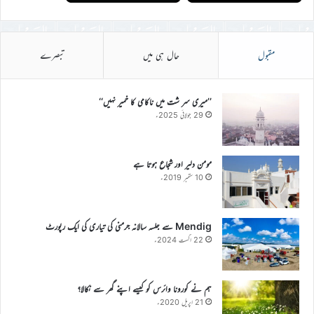
مقبول
حال ہی میں
تبصرے
’’میری سر شت میں ناکامی کا خمیر نہیں‘‘
29 جولائی 2025ء
مومن دلیر اور شجاع ہوتا ہے
10 ستمبر 2019ء
Mendig سے جلسہ سالانہ جرمنی کی تیاری کی ایک رپورٹ
22 اگست 2024ء
ہم نے کورونا وائرس کو کیسے اپنے گھر سے نکالا؟
21 اپریل 2020ء