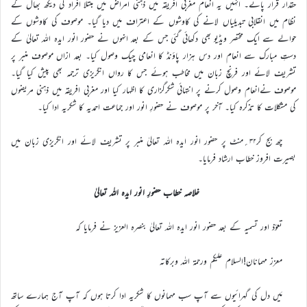
حقدار قرار پائے۔ انہیں یہ انعام مغربی افریقہ میں ذہنی امراض میں مبتلا افراد کی دیکھ بھال کے
نظام میں انقلابی تبدیلیاں لانے کی کاوشوں کے اعتراف میں دیا گیا۔ موصوف کی کاوشوں کے
حوالے سے ایک مختصر ویڈیو بھی دکھائی گئی جس کے بعد انہوں نے حضور انور ایدہ اللہ تعالیٰ کے
دستِ مبارک سے انعام اور دس ہزار پاؤنڈ کا انعامی چیک وصول کیا۔ بعد ازاں موصوف منبر پر
تشریف لائے اور فرنچ زبان میں مخاطب ہوئے جس کا رواں انگریزی ترجمہ بھی پیش کیا گیا۔
موصوف نےانعام وصول کرنے پر انتہائی شکرگزاری کا اظہار کیا اور مغربی افریقہ میں ذہنی مریضوں
کی مشکلات کا تذکرہ کیا۔ آخر پر موصوف نے حضورِ انور اور جماعت احمدیہ کا شکریہ ادا کیا۔
چھ بج کر۳۲؍منٹ پر حضور انور ایدہ اللہ تعالیٰ منبر پر تشریف لائے اور انگریزی زبان میں
بصیرت افروز خطاب ارشاد فرمایا۔
خلاصہ خطاب حضورِ انور ایدہ اللہ تعالیٰ
تعوّذ اور تسمیہ کے بعد حضور انور ایدہ اللہ تعالیٰ بنصرہ العزیز نے فرمایا کہ
معزز مہمانان!السلام علیکم ورحمة اللہ وبرکاتہ
مَیں دل کی گہرائیوں سے آپ سب مہمانوں کا شکریہ ادا کرتا ہوں کہ آپ آج ہمارے ساتھ