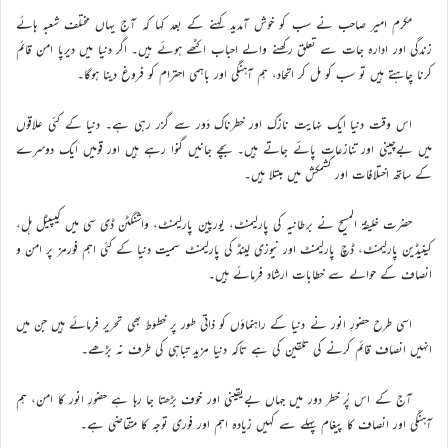
مکرم امیر صاحب نے سب کو خوش آمدید کہنے کے بعد کہا کہ آج یہاں مختلف شعبہ ہائے
زندگی اور ادارہ جات سے تعلق رکھنے والے احباب اکٹھے ہوئے ہیں۔ اگر دنیا میں دیرپا امن قائم
کرنا چاہتے ہیں تو سب کو مل کر اتحاد، ہم آہنگی اور باہمی احترام کو فروغ دینا ہوگا۔
اس وقت دنیا ایک نہایت نازک اور خطرناک دَور سے گزر رہی ہے۔ دنیا کے کئی علاقوں
میں بےچینی اور تنازعات پائے جاتے ہیں۔ بچے جانیں گنوا رہے ہیں اور قومیں ایک دوسرے
کے ساتھ اختلافات اور کشمکش میں مبتلا ہیں۔
حضرت خلیفۃ المسیح نے برطانیہ کی پارلیمنٹ، یورپین پارلیمنٹ، واشنگٹن ڈی سی میں کیپیٹل ہل،
کینیڈین پارلیمنٹ، ڈچ پارلیمنٹ اور نیوزی لینڈ کی پارلیمنٹ سمیت دنیا کے کئی اہم فورمز پر امن و
انصاف کے حوالے سے خطابات ارشاد فرمائے ہیں۔
اسی طرح حضورِ انور نے دنیا کے راہنماؤں کو ذاتی طور پر خطوط بھی تحریر فرمائے ہیں جن میں
انہیں انصاف قائم کرنے کی تلقین کی ہے تاکہ دنیا مزید تباہی کی طرف نہ بڑھے۔
آج کے اس پُر خطر دور میں جہاں بےیقینی اور خوف بڑھتا جا رہا ہے حضورِ انور کا امن، ہم
آہنگی اور انصاف کا پیغام پہلے سے کہیں زیادہ اہم اور فوری توجہ کا متقاضی ہے۔