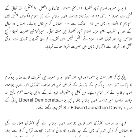
(ایوانِ مسرور اسلام آباد ٹلفورڈ، ۱۶؍مئی ۲۰۲۶ء، نمائندگان الفضل انٹرنیشنل) اللہ تعالیٰ کے
فضل سے مورخہ ۱۶؍مئی ۲۰۲۶ء بروز ہفتہ جماعت احمدیہ برطانیہ کے زیر اہتمام انیسویں نیشنل پیس
سمپوزیم کا انعقاد ہوا جس میں ۱۵؍ ممالک سے ۶۰۰؍مہمانان کرام شامل ہوئے۔ امسال دو سال
کے بعد یہ تقریب پہلی مرتبہ اسلام آباد ٹلفورڈ میں منعقد ہوئی۔ امیرالمومنین حضرت خلیفۃ المسیح
الخامس ایدہ اللہ تعالیٰ بنصرہ العزیز نے بنفس نفیس اس تقریب کو اپنی تشریف آوری سے رونق
بخشی اور شرکاء سے انگریزی زبان میں بصیرت افروز خطاب فرمایا۔
پانچ بج کر ۵۲؍ منٹ پر حضورِ انور ایدہ اللہ تعالیٰ ایوانِ مسرور میں تشریف لائے جہاں پروگرام
کا باقاعدہ آغاز ہوا۔ پروگرام کے ماڈریٹر کے فرائض فرید احمد صاحب سیکرٹری امور خارجیہ جماعت
احمدیہ برطانیہ نے سر انجام دیے۔ مین ٹیبل پر حضورِانور ایدہ اللہ کے دائیں جانب مکرم رفیق احمد
حیات صاحب امیر جماعت احمدیہ برطانیہ جبکہ بائیں جانبLiberal Democrats پارٹی کے
سربراہ Sir Edward Jonathan Davey تشریف رکھتے تھے۔
فرید احمد صاحب سیکرٹری امور خارجیہ جماعت احمدیہ برطانیہ نے کچھ انتظامی اعلانات کیے
اورمہمانان کو خوش آمدید کہا جس کے بعد باقاعدہ کارروائی کا آغاز تلاوت قرآن کریم سے ہوا۔