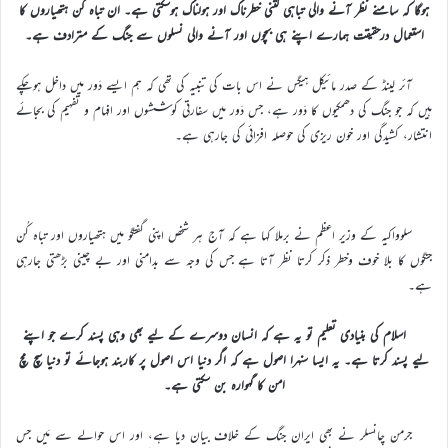
ہوگا کہ سامنے نظر آنے والی تباہی کتنی خطرناک اور ہولناک ہوسکتی ہے۔ ان تباہ کُن ہتھیاروں کا
استعمال درحقیقت ہمارے اپنے ہی بچوں اور آنے والی نسلوں سے جنگ کے مترادف ہے۔
آئر لینڈ کے صدر مائیکل ہیگس نے اس بات کی تنبیہ کی تھی کہ ہم ایسے دَور میں داخل ہوچکے
ہیں کہ جو جنگ کی دھمکیوں کا دَور ہے، جس دَور میں سفارتی کوششوں اور افہام و تفہیم کی بجائے
انتشار، کشیدگی اور خون ریزی کی حوصلہ افزائی کی جارہی ہے۔
سلوواکیہ کے وزیر اعظم نے برملا کہا ہے کہ آج ہر شخص اپنی گفتگو میں ہتھیاروں اور تباہ کُن
جنگوں کا بلا خوف وخطر ذکر کرتا نظر آتا ہے جس کی وجہ سے بدامنی اور بے چینی بڑھتی جارہی
ہے۔
اسلام کی بنیادی تعلیم تو یہ ہے کہ انسان دوسرے کے لیے بھی وہی پسند کرے جو اپنے
لیے پسند کرتا ہے۔ یہ ایسا سنہرا اصول ہے کہ اگر دنیا اس اصول پر کاربند ہوجائے تو دنیا سچ مچ
امن کا گہوارہ بن سکتی ہے۔
جرمن چانسلر نے بھی ایران جنگ کے خلاف بیان دیا ہے، اور اس حوالے سے مَیں جس