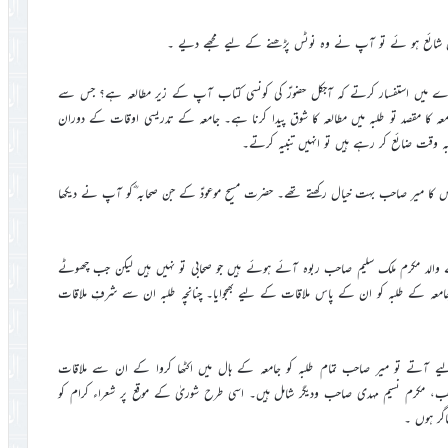
نوٹس شائع ہو ئے تو آپ نے وہ نوٹس پڑھنے کے لیے مجھے دیے ۔
بارے میں استفسار کرتے کہ آجکل حضورؑ کی کونسی کتاب آپ کے زیر مطالعہ ہے؟ جس سے
ہ کا مقصد تو طلبہ میں مطالعہ کا شوق پیدا کرنا ہے۔ جامعہ کے تدریسی اوقات کے دوران
ہ وقت ضائع کر رہے ہیں تو انہیں تنبیہ کرتے۔
جس کا میر صاحب بہت خیال رکھتے تھے۔ حضرت مسیح موعودؑ کے جن صحابہ ؓکو آپ نے دیکھا
ے والد مکرم ملک سلیم صاحب ربوہ آئے ہوئے ہیں جو صحابی تو نہیں ہیں لیکن جب چھوٹے
امعہ کے طلبہ کو ان کے پاس ملاقات کے لیے بھجوایا۔ چنانچہ طلبہ ان سے شرفِ ملاقات
ے آتے تو میر صاحب تمام طلبہ کو جامعہ کے ہال میں اکٹھا کروا کے ان سے ملاقات
حب، مکرم نسیم مہدی صاحب ودیگر شامل ہیں۔ اسی طرح شوریٰ کے موقع پر شعراء کرام کو
اگر ہوں ۔