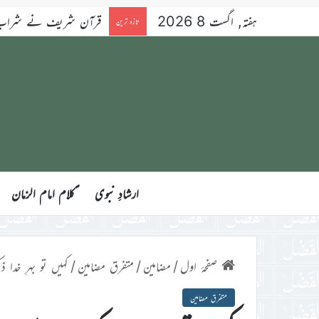
ہفتہ, اگست 8 2026
قرآن شریف نے شراب کو 
تازہ ترین
ارشادِ نبوی
ؑکلام امام الزمان
صفحۂ اول
/
مضامین
/
متفرق مضامین
/
کہیں تو بہرِ خدا ذک
متفرق مضامین