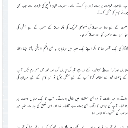
آپ اطاعتِ خلافت پر بہت زور دیا کرتے تھے۔ حضرت خلیفۃ المسیح کی طرف سے جب بھی
ے ہوئے کام کو مکمل کرتے۔
 کی صحت کے لیے دعا اور صدقہ کی خصوصی تحریک کی بلکہ صدقہ کے حصول کے لیے آفس کی
دیا اس سے وصول کیا اور صدقہ کر دیا۔
مختصر دعا کا ذکر اپنے ایک خطبہ میں فرمایا جو یہ تھی اللّٰھُمَّ ارْزُقْنِی رِزْقًا طَیِّبًا وَعِلْمًا
بخاری اور’’ر‘‘ روحانی خزائن، کے ذریعے قبر کی تیاری کرو اور خود بھی آخر دم تک آپ
کے باعث خود سے مطالعہ کرنا آپ کے لیے مشکل ہوگیا تو اس کام کے لیے مربیان کی
ر کرواتےاور بسااوقات تو خود بھی استغفار میں شامل ہوجاتے۔ آپ کا ایک نمایاں وصف ہر
 تھا۔ آپ کی مجالس کا رنگ بھی بہت بے تکلّفانہ تھا اور اس تعلق کی بدولت طلبہ میر
 صاحب کی شخصیت کا خاصہ تھا۔
میں نے لقمہ دیا تو میر صاحب نے اگلے روز دفتر میں مجھے کہا کہ باپ تو بیٹے کو لقمہ دیا