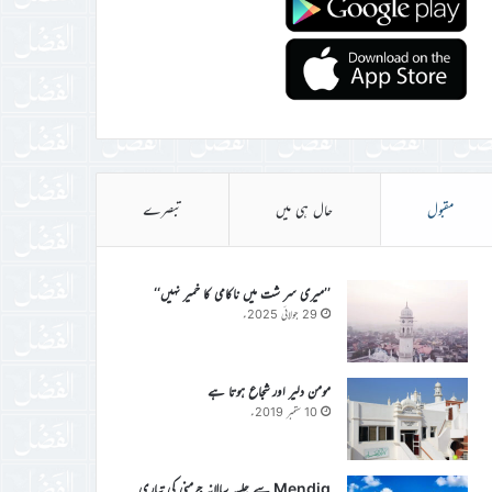
مقبول
حال ہی میں
تبصرے
’’میری سر شت میں ناکامی کا خمیر نہیں‘‘
29 جولائی 2025ء
مومن دلیر اور شجاع ہوتا ہے
10 ستمبر 2019ء
Mendig سے جلسہ سالانہ جرمنی کی تیاری