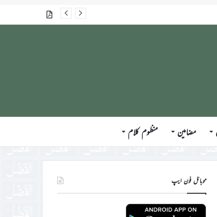
گذشتہ شمارے
مضامین
منظوم کلام
موبائل فون ایپ