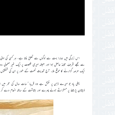
اس زندگی میں ہمارا بہت سے لوگوں سے تعلق بنتا ہے، ہر کسی کی اپنی
سے مجھے شرفِ تلامذ حاصل ہوا اور ہمیشہ میری طبیعت پر ایک غیر معمولی روح
ایک عرصہ گزارنے کا موقع ملا۔ آج تحدیث نعمت کے طور پر ان کی شفقتوں م
پہلی یاد جو میرے ذہن پر نقش ہے وہ قریبا ًسات سال کی عمر میں ایو
ذیشان پڑھنے پر مسکراتے ہوئے چہرے اور بشاشت کے ساتھ انعام دے کر ح