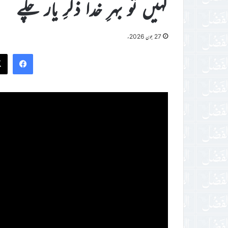
کہیں تو بہرِ خدا ذکرِ یار چلے
27 جون 2026ء
ook