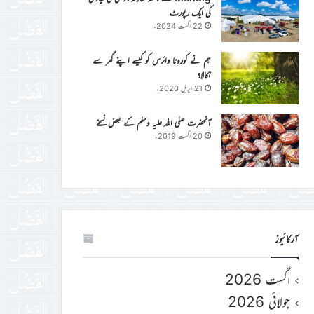
کی ایک رپورٹ
22 اگست 2024ء
ہم نے کورونا وائرس کو کیسے اپنے گھر سے
نکالا؟
21 اپریل 2020ء
آنحضرت صلی اللہ علیہ وسلم کے بعض نسخے
20 اگست 2019ء
آرکائیوز
اگست 2026
جولائی 2026