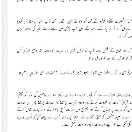
طِّیْبَ‘‘ کہ آنحضرت ﷺ خوشبو کے تحفہ کو لوٹاتے نہیں تھے۔ عموماً آپ طلبہ کی سفارش کردیا
 یعنی سفارش کرو تو اجر پاؤ گے۔ عید کے دن آپ ہاسٹل میں رہنے والے طلبہ کی حوصلہ افزائی
ناول کرتے۔
 اللہ تعالیٰ کے فضل سے آپ کا قرآن کریم اور حدیث کا مطالعہ اتنا وسیع تھا کہ کسی
ملتا تو تلاش کے بعد ضرور مل جاتا۔
ھی ملا تو یہ دیکھنے میں آیا کہ ہمیشہ ترجمہ کرتے ہوئے آنحضرت صلی اللہ علیہ وسلم اور
جو روایتی انداز سے ہٹ کر ایک ندرت اپنے اندر رکھتا تھا اور سامعین کی توجہ کو کھینچنے
قہ قرآنی آیت کی تلاوت کرتے پھر درود شریف پڑھتے پھر حدیث پڑھتے پھر اس حدیث
ضمون کو حدیث پر چسپاں کرتے اور تشریح میں حضرت مسیح موعودؑ کے حوالہ جات شامل کرتے
س سے سامعین مضمون کو بخوبی سمجھ جاتے۔ مثلاً ایک دفعہ آپ نے بیان کیا کہ اگرچہ یورپ