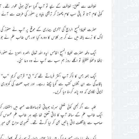
خلافت سے تعلق: خلافت کے لیے تو آپ گویا سونتی ہوئی تلوار تھے۔ 
کوئی کام آتا تو باقی سب کام چھوڑ کر ترجیحی بنیاد پر حضور کی طرف سے آئ
حضرت خلیفۃالمسیح الرابع ؒکی آخری بیماری کے موقع پر آپ نے حضورؒ
ڈاک کا ٹرے ہاتھ میں لے کر ہر کلاس کا دورہ کیا اور جس طالب علم نے جو 
ایک دفعہ حضرت خلیفۃ المسیح الخامس ایدہ اللہ تعالیٰ بنصرہ العزیز نے حضورﷺ کی ایک 
نَافِعًا وَعَمَلًا مُتَقَبَّلًا تو اگلے روز ہم سب سے آپ نے وہ دعا سنی۔
ایک جملہ جس کا ذکر آپ اکثر فرماتے تھے کہ’’ ق‘‘ قرآن کریم ’’ب‘‘ 
باقاعدگی سے ان تینوں کتب سے گویا چمٹے رہے۔ اور جب صحت کی کمزوری 
ڈیوٹی لگادی کہ وہ پڑھ کرسنا دیا کریں۔
طلبہ سے اگر کبھی کوئی غلطی سرزد ہوجاتی توبسااوقات مسجد میں استغفا
ایک طالب علم کے ساتھ آپ کا ذاتی تعلق تھا جسے ہر طالب علم محسوس کرتا
صاحب سے بلاتکلف ذاتی باتیں بھی کر لیا کرتے تھے۔ تعمیری مزاح بھی میر
ایک دفعہ ابا جان مسجد مبارک میں نماز عشاء پڑھاتے ہوئے کچھ بھول گئے۔ 