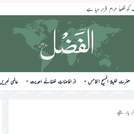
قطعاً حرام قرار دیا ہے
حضرت خلیفۃ المسیح الخامس
از افاضاتِ خلفائے احمدیت
عالمی خبریں
رِ یار چلے