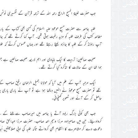
جب حضرت خلیفۃ المسیح الرابع رحمہ اللہ کے ترجمہ قرآن کے تفسیری 
طلبہ جامعہ سے حضرت مسیح موعود علیہ السلام کی کسی بھی کتاب کے 
مطالعہ کتب کی طرف طلبہ کو مزید رغبت ہوتی تھی۔ آپ کہا کرتے تھے کہ جامع
آپ راؤنڈ کر کے طلبہ کا جائزہ لیتے رہتے تھے اور جہاں محسوس کرتے کہ طلب
صحبتِ صالحین: تربیت کا ایک بنیادی اور اہم ذریعہ صحبت صالحین ہے 
ہوا تھا ان کے حالات کا تذکرہ کیا کرتے تھے۔
ایک مرتبہ آپ کے علم میں آیا کہ مولانا جمیل الرحمان رفیق صاحب ک
تھے تو حضرت مسیح موعودؑ نے انہیں دیکھا ہوا ہے تو آپ نے باری باری ج
حاصل کر کے آئے اور تصویر کھنچوائی۔
جب بھی کوئی بزرگ ربوہ آتے یا جامعہ میں میرصاحب سے ملنے کے لی
کروادیتے۔ جن میں صاحبزادہ مرزا وسیم احمد صاحب، حضرت مرزا عبدالحق صا
دعوت دے کر مشاعرے کا انتظام بھی کرواتے تاکہ طلبہ کی ادبی صلاحیتیں اُج