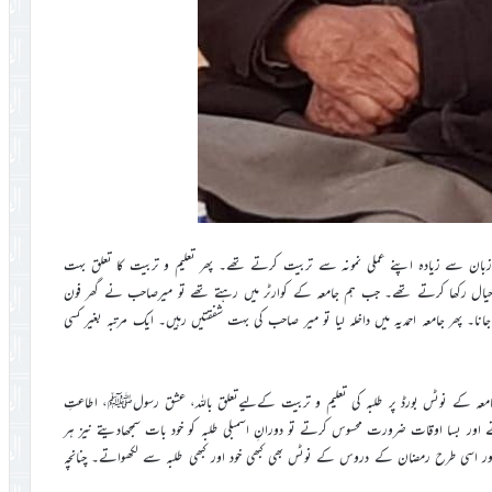
زبان سے زیادہ اپنے عملی نمونہ سے تربیت کرتے تھے۔ پھر تعلیم و تربیت کا تعلق بہت
 خیال رکھا کرتے تھے۔ جب ہم جامعہ کے کوارٹر میں رہتے تھے تو میرصاحب نے گھر فون
کر جانا۔ پھر جامعہ احمدیہ میں داخلہ لیا تو میر صاحب کی بہت شفقتیں رہیں۔ ایک مرتبہ بغیر کسی
امعہ کے نوٹس بورڈ پر طلبہ کی تعلیم و تربیت کےلیےتعلق باللہ، عشق رسولﷺ، اطاعتِ
 اور بسا اوقات ضرورت محسوس کرتے تو دورانِ اسمبلی طلبہ کو خود بات سمجھادیتے نیز ہر
 اور اسی طرح رمضان کے دروس کے نوٹس بھی کبھی خود اور کبھی طلبہ سے لکھواتے۔ چنانچہ