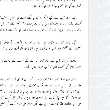
کرتا ہے کیا بیٹا بھی باپ کو لقمہ دیا کرتا ہے؟
ایک مرتبہ آپ نے مجھے خوشبو کا تحفہ یہ کہتے ہوئے دیا ’’لَا یَرُدُّ ال
کرتے تھے اور ساتھ حضورﷺ کی یہ حدیث پڑھتے کہ’’ اِشْفَعُوْا تُؤْجَرُوْا‘‘۔
کے لیے جامعہ تشریف لا تے اور طلبہ سے عید ملتے اور ان کے ساتھ میٹھا ت
ایک بات جسے بسا اوقات میں نے اور میرے ساتھیوں نے ملاحظہ کیا کہ
مضمون سے متعلق حوالہ آپ کو فوراً ذہن میں آجاتا اور اگر فوری حوالہ نہ بھی 
خاکسار کو چونکہ آپ کے ساتھ ترجمہ احادیث کے حوالے سے خدمت کا موقع ب
صحابہ کرام ؓ کی عظمت ِشان کا آپ ضرور خیال رکھتے۔
درس حدیث کا منفرد انداز: میر صاحب کے درس کا بھی ایک منفرد انداز تھا
والا ہوتا تھا۔ آپ سب سے پہلے تو جس موضوع پر درس ہوتا اس سے متعل
سے متعلقہ کسی تاریخی واقعہ یا حالاتِ حاضرہ سے کچھ بیان کرتے پھر اس م
اور اسلامی تعلیم میں پائی جانے والی وسعت اور خوبیوں کو بھی پیش کرتے ج
میں Greetings کا بہت رواج ہے لیکن اسلام میں سلام کرنے کی تلقین کی گئی ہے جو اپنے اندربہت زیادہ وسعت رکھتی ہے ۔