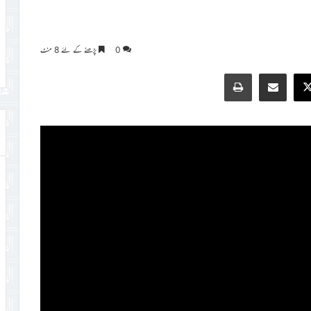
0
پڑھنے کے لئے 8 منٹ
Print
Share via Email
Faceb
X