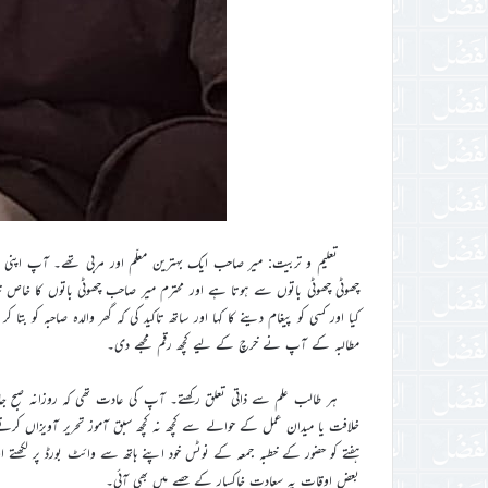
تعلیم و تربیت: میر صاحب ایک بہترین معلّم اور مربی تھے۔ آپ اپنی 
چھوٹی چھوٹی باتوں سے ہوتا ہے اور محترم میر صاحب چھوٹی باتوں کا خاص
کیا اور کسی کو پیغام دینے کا کہا اور ساتھ تاکید کی کہ گھر والدہ صاحبہ کو بتا 
مطالبہ کے آپ نے خرچ کے لیے کچھ رقم مجھے دی۔
ہر طالب علم سے ذاتی تعلق رکھتے۔ آپ کی عادت تھی کہ روزانہ صبح ج
خلافت یا میدان عمل کے حوالے سے کچھ نہ کچھ سبق آموز تحریر آویزاں کرتے
ہفتے کو حضور کے خطبہ جمعہ کے نوٹس خود اپنے ہاتھ سے وائٹ بورڈ پر لکھتے
بعض اوقات یہ سعادت خاکسار کے حصے میں بھی آئی۔