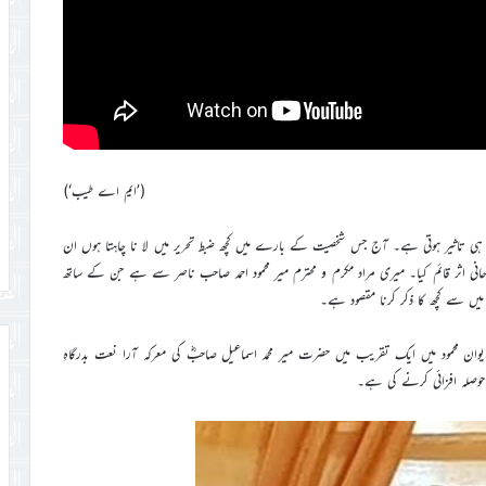
(’ایم اے طیب‘)
 ہی تاثیر ہوتی ہے۔ آج جس شخصیت کے بارے میں کچھ ضبط تحریر میں لا نا چاہتا ہوں ان
انی اثر قائم کیا۔ میری مراد مکرم و محترم میر محمود احمد صاحب ناصر سے ہے جن کے ساتھ
یں سے کچھ کا ذکر کرنا مقصود ہے۔
ان محمود میں ایک تقریب میں حضرت میر محمد اسماعیل صاحبؓ کی معرکہ آرا نعت بدرگاہِ
وصلہ افزائی کرنے کی ہے۔