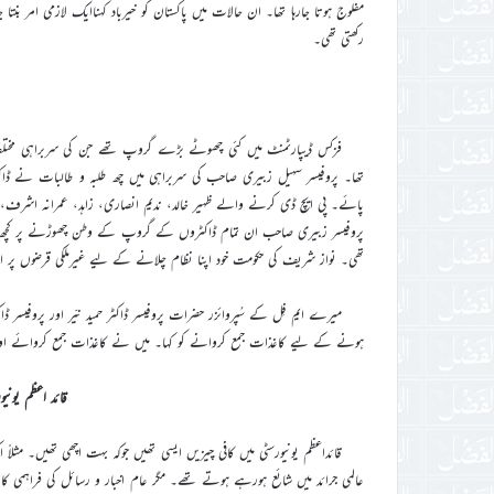
مفلوج ہوتا جارہا تھا۔ ان حالات میں پاکستان کو خیرباد کہناایک لازمی امر بنتا
رکھتی تھی۔
تھا۔ پروفیسر سہیل زبیری صاحب کی سربراہی میں چھ طلبہ و طالبات نے ڈاکٹ
پائے۔ پی ایچ ڈی کرنے والے ظہیر خالد، ندیم انصاری، زاہد، عمرانہ اشرف، 
پروفیسر زبیری صاحب ان تمام ڈاکٹروں کے گروپ کے وطن چھوڑنے پر کچھ خوش
تھی۔ نواز شریف کی حکومت خود اپنا نظام چلانے کے لیے غیرملکی قرضوں پر انحص
میرے ایم فِل کے سُپروائزر حضرات پروفیسر ڈاکٹر حمید نیّر اور پروفیسر 
ہونے کے لیے کاغذات جمع کروانے کو کہا۔ میں نے کاغذات جمع کروائے اور جنوری ۱۹۹۱ء میں مجھے Ph.Dمیں قائد اعظم یونیورسٹی میں د
قائد اعظم یونی
قائداعظم یونیورسٹی میں کافی چیزیں ایسی تھیں جوکہ بہت اچھی تھیں۔ مثلاً
عالمی جرائد میں شائع ہورہے ہوتے تھے۔ مگر عام اخبار و رسائل کی فراہمی کا 