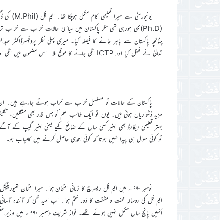
یونیورسٹی س
(Ph.D)بھی ہورہی تھی مگر پاکستان میں سیاسی حالات خراب سے خراب ت
تعالیٰ نے فضل کیا اور ICTP اٹلی جانے کا موقع ملا۔ اس مضمون میں اٹلی اور پھر انگلستان جانے کا ذکر شامل ہوگا۔
پاکستان کے حالات تو مسلسل خراب سے خراب ہوتے جارہے ہیں۔ ان خ
مزید دُشواریاں ہوتی ہیں۔ یوں تو ایک طالب علم کو جس قدر بھی مشکلیں، تکلیفیں
بہتر تعلیمی ریکارڈ بھی بغیر کسی سال کے ضائع کیے یعنی بغیر گیپ کے آگے ب
تو کوئی سوال ہی پیدا نہیں ہوتا کہ کوئی احمدی حاصل کرنے میں کامیاب ہو۔
ایم فِل کی دوسالہ محنت و مشقت کا دَور ختم ہوا۔ اب امید تھی کہ آئندہ آسانی ہ
اُنہیں پانچ سال مکمل