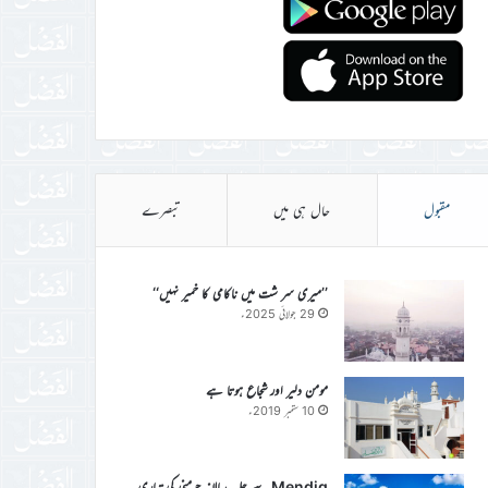
مقبول
حال ہی میں
تبصرے
’’میری سر شت میں ناکامی کا خمیر نہیں‘‘
29 جولائی 2025ء
مومن دلیر اور شجاع ہوتا ہے
10 ستمبر 2019ء
Mendig سے جلسہ سالانہ جرمنی کی تیاری