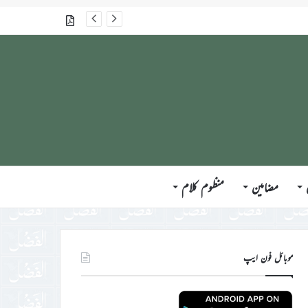
گذشتہ شمارے
مضامین
منظوم کلام
موبائل فون ایپ