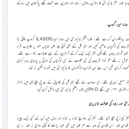
 جارہا تھا۔ مگر یونیورسٹی کا بہترین ماحول، ربوہ اور والدین سے محبت مجھے پاکستان میں روکے
ہمارا لیزر گروپ
فزکس ڈیپارٹمنٹ میں کئی چھوٹے بڑے گروپ تھے جن کی سربراہی مختلف پروفیسران کررہے تھے۔ قائداعظم یونیورسٹی میں ہمارا لیزر(LASER) گروپ کافی بڑا
ریٹ کی ڈگریاں حاصل کیں اور ایم فِل کے بھی کوئی چھ طلبہ نمایاں طور پر کامیاب قرار
شاہد قمراور جاوید تھےلیکن اکثر ایک ایک کرکے آسٹریلیا کے لیے کاغذات بنوا رہے تھے۔
 نہ تھے مگر نواز شریف کی نئی حکومت نے نئی نوکریوں کی بھرتی پر پابندی عائد کردی
ار کررہی تھی اس لیے ان نوزائیدہ ڈاکٹروں کا یونیورسٹی میں ٹھہرنا ممکن نہ تھا۔
ڈاکٹر سہیل زبیری تھے۔ نیّر صاحب نے مجھے ایم فِل کی کامیابی کے بعد پی ایچ ڈی میں رجسٹر
اخل کرلیا گیا۔
ورسٹی اور ربوہ کی خلافت لائبریری
 اکثر ٹیچرز پی ایچ ڈی تھے۔ اکثر کی ریسرچ تازہ بہ تازہ اور سال میں اُن کے کئی ایک پیپرز
فقدان تھا۔ اس فقدان کی وجہ سے ہم طلبہ میں بھی اخبار پڑھنے کا کوئی رواج نہ تھا۔ نہ ہی