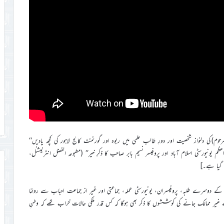
م)کی دلنواز شخصیت اور دورِ طالب علمی میں ربوہ اور گورنمنٹ کالج لاہور کی کچھ یادیں‘‘
منٹ کالج لاہور سے قائد اعظم یونیورسٹی اسلام آباد اور پروفیسر نسیم بابر صاحب کا ذکرِ خیر‘‘ (مطبوعہ الفضل انٹرنیشنل،
 کے دوسرے طلبہ، پروفیسران، یونیورسٹی عملہ، جماعتی اور غیر از جماعت احباب سے رونما
سے غیر ممالک جانے کی کوششوں کا ذکر بھی ہوگا کہ کس قدر ملکی حالات خراب تھے کہ وطنِ