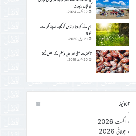
کی ایک رپورٹ
22 اگست 2024ء
ہم نے کورونا وائرس کو کیسے اپنے گھر سے
نکالا؟
21 اپریل 2020ء
آنحضرت صلی اللہ علیہ وسلم کے بعض نسخے
20 اگست 2019ء
آرکائیوز
اگست 2026
جولائی 2026