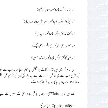
۲۔ پلازما فزکس (پروفیسر غلام مرتضیٰ)
۳۔ نیوکلیئر فزکس (پروفیسر امیر علی پرویز ہود بھائی)
۴۔ کنڈینسڈ مَیٹر فزکس (پروفیسر حمید نیّر)
۵۔ سپیکٹروسکوپی فزکس (پروفیسر اسلم بیگ)
۶۔ سُپر کنڈکٹر فزکس (پروفیسر خورشید حسنین)
کی شرح سب سے زیادہ تھی اور داخلے کے بعد پی ایچ ڈی کی ڈگری ملنی یقین
خدشہ ہوتا تھا۔ چار یا پانچ سال تو لازمی ہوتے۔
کہتے ہیں کہ Talentیعنی ہنرمندی یا فنی مقامِ اعلیٰ کے حصول کے لیے پانچ خواص کی ضرورت ہے۔
1.Opportunity یعنی مواقع