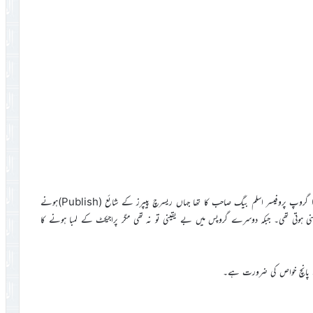
ان تمام گروپس میں Ph.Dکے پراجیکٹس پر کام ہورہا تھا۔ سب سے بڑا گروپ پروفیسر اسلم بیگ صاحب کا تھا جہاں ریسرچ پیپرز کے شائع (Publish)ہونے
ی ہوتی تھی۔ جبکہ دوسرے گروپس میں بے یقینی تو نہ تھی مگر پراجیکٹ کے لمبا ہونے کا