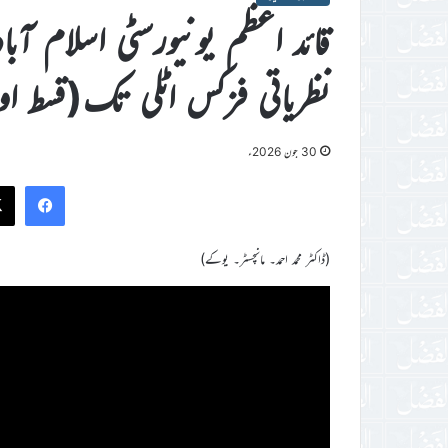
قائد اعظم یونیورسٹی اسلام آب
نظریاتی فزکس اٹلی تک(قسط ا
30 جون 2026ء
ook
(ڈاکٹر محمد احمد۔ مانچسٹر۔ یوکے)