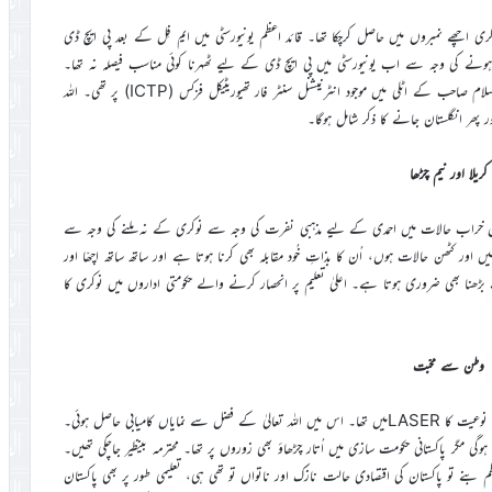
ے میرا تعلیمی کام مکمل ہوچکا تھا۔ ایم فِل (M.Phil) کی ڈگری اچھے نمبروں میں حاصل کرچکا تھا۔ قائد اعظم یونیورسٹی میں ایم فِل کے بعد پی ایچ ڈی
رہونے کی وجہ سے اب یونیورسٹی میں پی ایچ ڈی کے لیے ٹھہرنا کوئی مناسب فیصلہ نہ تھا۔
چنانچہ پاکستان سے باہر جانے کا فیصلہ کیا۔ میری پہلی نظر پروفیسرڈاکٹر عبدالسلام صاحب کے اٹلی میں موجود انٹرنیشنل سنٹر فار تھیوریٹیکل فزکس (ICTP) پر تھی۔ اللہ
کریلا اور نیم چڑھا
راب حالات میں احمدی کے لیے مذہبی نفرت کی وجہ سے نوکری کے نہ ملنے کی وجہ سے
 اور کٹھن حالات ہوں، اُن کا بذاتِ خُود مقابلہ بھی کرنا ہوتا ہے اور ساتھ ساتھ اچھّا اور
ڑھنا بھی ضروری ہوتا ہے۔ اعلیٰ تعلیم پر انحصار کرنے والے حکومتی اداروں میں نوکری کا
وطن سے محبّت
نومبر ۱۹۹۰ء میں ایم فِل ریسرچ کا زبانی امتحان ہوا۔ میرا امتحان تھیوریٹیکل نوعیت کا LASERمیں تھا۔ اس میں اللہ تعالیٰ کے فضل سے نمایاں کامیابی حاصل ہوئی۔
وگی مگر پاکستانی حکومت سازی میں اُتار چڑھاؤ بھی زوروں پر تھا۔ محترمہ بینظیر جاچکی تھیں۔
 نہیں ہوئے تھے۔ نواز شریف دسمبر ۱۹۹۰ء میں وزیراعظم بنے تو پاکستان کی اقتصادی حالت نازک اور ناتواں تو تھی ہی، تعلیمی طور پر بھی پاکستان