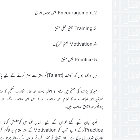
2.Encouragement یعنی حوصلہ افزائی
3.Training یعنی عملی مشق
4.Motivation یعنی تحریک
5.Practice یعنی مشق
مَیں دیکھتا ہوں کہ ٹیلنٹ (Talent)کو بہتر سے بہتر کرنے کے لیے پانچوں خواص میں ربوہ کا ماحول ایک مرکزی حیثیت رکھتا ہے۔
میری پڑھنے کی جستجو میں ربوہ کا ماحول بہت ممدّ تھا۔ نظارت تعلیم کا
خورشید احمد صاحب، مرزا غلام احمد صاحب، مرزا انس احمد صاحب تھے اور
پروفیسرعبدالخالق صاحب ہیں۔
اُوپر بیان کیے گئے خواص کے لیے انسان خُود ہی کوشش کرتا اور ا
Practiceکرکے اپنے آپ کو tivation
کامیابی ضرور مل جاتی ہے۔ اللہ تعالیٰ تو محنت کرنے والوں کے ساتھ ہوتا ہے