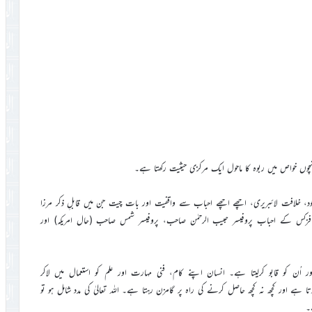
 وجود، خلافت لائبریری، اچھے اچھے احباب سے واقفیت اور بات چیت جن میں قابلِ ذکر مرزا
 فزکس کے احباب پروفیسر حبیب الرحمٰن صاحب، پروفیسر شمس صاحب (حال امریکہ) اور
ُن کو قابو کرلیتا ہے۔ انسان اپنے کام، فنی مہارت اور علم کو استعمال میں لاکر
Moکے بلند مقام پر لاکھڑا کرتا ہے اور کچھ نہ کچھ حاصل کرنے کی راہ پر گامزن رہتا ہے۔ اللہ تعالیٰ کی مدد شامل ہو تو
۔