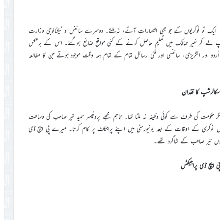
ا۔ ایک تو نوکریوں کے جو بھی اشتہارات آتے، نہ ملتے۔ دوسرے سائنس و ٹیکنالوجی وزارت
شپ لے کر غیر ممالک میں تعلیم حاصل کرنے کے کئی مواقع ضائع ہوگئے۔ اس کے برعکس
 اُردو اور انگریزی، سائنسی اور فنی رسائل تمام کے تمام ہمہ وقت موجود ہوتے جن کا مطالعہ
سکالرشپ کا فقدان
ا مگر حکومت کی طرف سے کوئی وظیفہ نہ ملتا تھا۔ تاہم مجھے پروفیسر حمید نیّر صاحب کی وساطت
س نوکری کے اوقات کے بعد یونیورسٹی میں اپنے پراجیکٹ پر کام کرتا۔ میرے پی ایچ ڈی
نوں نیّر صاحب کے شاگرد تھے۔
پی ایچ ڈی پراجیکٹس