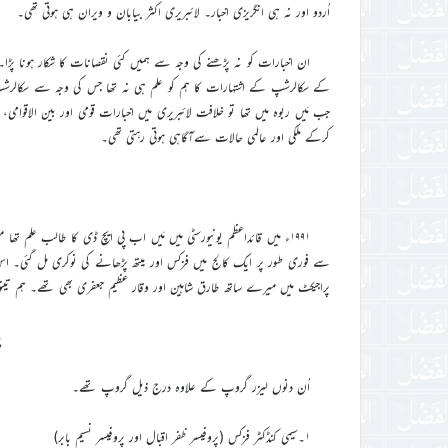
اُردو اور نہ ہی انگریزی اخبار۔ لائبریری اکثر بیابان و ویران ہی ہوتی تھی۔
ان اخبارات کو نہ پڑھنے کی وجہ سے ہمیں کئی نقصانات کا شکار ہونا پڑ
کے سکالرشپ کے اشتہارات کا ہم کو علم ہی نہ تھا جس کی وجہ سے سکالر
جب مَیں ربوہ میں تھا تو خلافت لائبریری میں اخبارات قومی اور بین الاقوامی،
کرکے ملکی اور عالمی حالات سےآگاہی ہوتی رہتی تھی۔
۱۹۹۱ء میں قائداعظم یونیورسٹی میں مَیں اب پی ایچ ڈی کا طالب علم تھ
سے فوری طور پر ایک کالج میں فزکس اور میتھ پڑھانے کی نوکری مل گئی۔ ا
پراجیکٹ میں میرے ساتھ طارق شاہین اور وقار عظیم جعفری بھی تھے۔ ہم تی
اُن دنوں لیزر گروپ کے علاوہ درج ذیل گروپ تھے۔
۱۔سیمی کنڈکٹر فزکس (پروفیسر ظفر اقبال اور پروفیسر نسیم بابر)