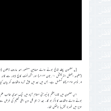
[یہ مضمون پہلے شائع ہونے والے مضامین ’’منصور احمد عارف ڈھلوں (مرحو
(مطبوعہ الفضل انٹرنیشنل ۱۰؍جون ۲۰۲۴ء) اور ’’گورن
۵؍نومبر ۲۰۲۵ء)کا تسلسل ہے، جس میں بعد میں پیش آمدہ واقعات کو بیان کیا گیا ہے۔]
اس مضمون میں قائداعظم یونیورسٹی اسلام آباد میں ایک احمدی طالب علم
ہونے والے واقعات کا ذکر ہو گا۔ بعد از ایم فِل مزید اعلیٰ تعلیم کی غرض 
عزیز میں ٹھہرنا تقریباً ناممکن تھا۔