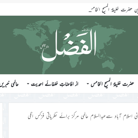
ضرت خلیفۃ المسیح الخامس ایّدہ اللہ تعالیٰ بنصرہ العزیز فرمودہ 17؍جولائی 2026ء
حضرت خلیفۃ المسیح الخامس
از افاضاتِ خلفائے احمدیت
عالمی خبریں
ٹی اسلام آباد سےعبدالسلام عالمی مرکز برائے نظریاتی فزکس اٹلی