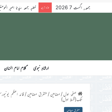
جمعہ, اگست 7 2026
خطبہ جمعہ سیّدنا امیر المومنین ح
تازہ ترین
ارشادِ نبوی
ؑکلام امام الزمان
صفحۂ اول
/
مضامین
/
متفرق مضامین
/
قائد اعظم یونیورس
تک(قسط اول)
متفرق مضامین