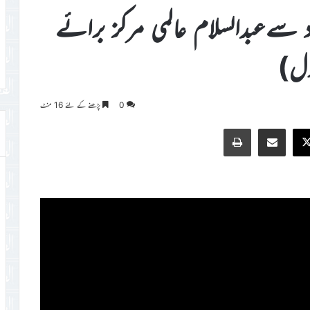
اد سےعبدالسلام عالمی مرکز برائے
ول)
0
پڑھنے کے لئے 16 منٹ
Print
Share via Email
Faceb
X