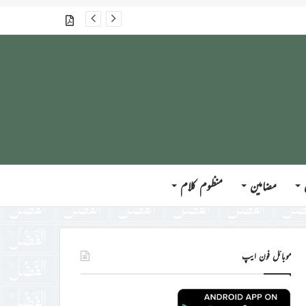
گذشتہ شمارے
مضامین
منظوم کلام
موبائل فون ایپ