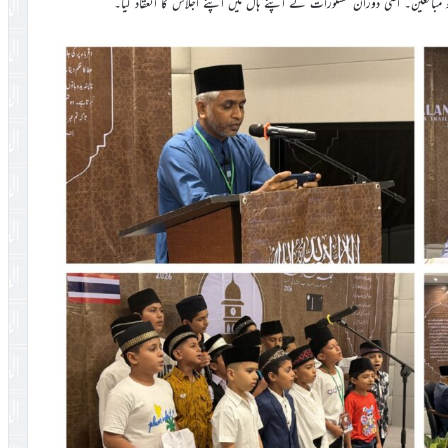
 نو مبائعین۔ اسی دوران مستورات نے اپنے ہال میں اپنے اجلاس کا انعقاد کیا۔