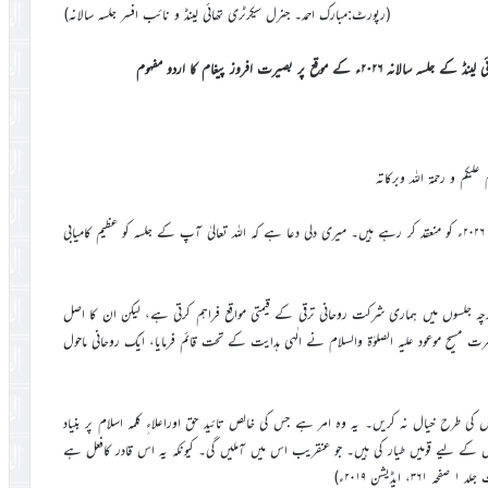
(رپورٹ:مبارک احمد۔ جنرل سیکرٹری تھائی لینڈ و نائب افسر جلسہ سالانہ)
قع پر بصیرت افروز پیغام کا اردو مفہوم
 علیکم و رحمۃ اللہ وبرکاتہ
مجھے بہت خوشی ہے کہ آپ اپنا تئیسواں جلسہ سالانہ مورخہ ۲۴و۲۵؍اپریل ۲۰۲۶ء کو منعقد کر رہے ہیں۔ میری دلی دعا ہے کہ اللہ تعالیٰ آپ کے جلسہ کو عظیم کامیابی
اگرچہ جلسوں میں ہماری شرکت روحانی ترقی کے قیمتی مواقع فراہم کرتی ہے، لیکن ان کا اصل
سیح موعود علیہ الصلوٰۃ والسلام نے الٰہی ہدایت کے تحت قائم فرمایا، ایک روحانی ماحول
وں کی طرح خیال نہ کریں۔ یہ وہ امر ہے جس کی خالص تائید حق اوراعلاءِ کلمہ اسلام پر بنیاد
کے لیے قومیں طیار کی ہیں۔ جو عنقریب اس میں آملیں گی۔ کیونکہ یہ اس قادر کافعل ہے