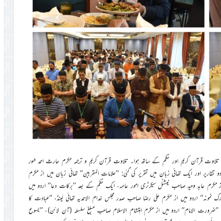
اوت قرآن کریم اور نظم کے ساتھ ہوا۔ تلاوت قرآن کریم و ترجمہ مکرم حارث احمد طور
ر نظم مکرم عارف احمد صاحب نے پیش کی۔ اس اجلاس میں ۶؍اُردو تقاریر اور ایک تھائی زبان میں تقریر کی گئی: ’’علامات المقربین‘‘ تھائی زبان میں از مکرم
ں از مکرم عابد وحید صاحب نیشنل سیکرٹری امور عامہ، ایک نظم کے بعد ’’برکات دعا‘‘ اردو میں
مونہ‘‘ اردو میں از مکرم علی رضا صاحب صدر مجلس خدام الاحمدیہ تھائی لینڈ، ’’عبادت کا
، ’’ضرورت الامام‘‘ اردو میں از مکرم اہتشام الاسلام صاحب مبلغ سلسلہ (آن لائن)، ’’یسوع