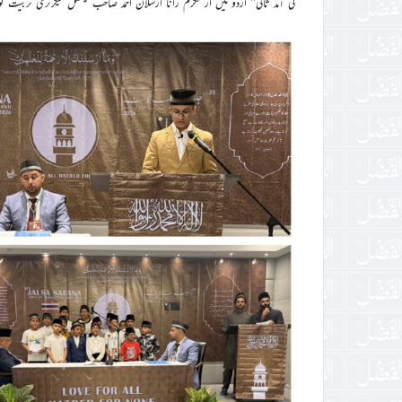
کی آمد ثانی‘‘ اردو میں از مکرم رانا ارسلان احمد صاحب نیشنل سیکرٹری تربیت