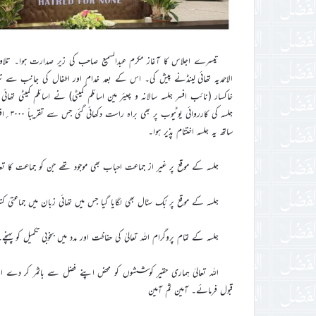
تیسرے اجلاس کا آغاز مکرم عبدالسمیع صاحب کی زیر صدارت ہوا۔ تلاوت
الاحمدیہ تھائی لینڈنے پیش کی۔ اس کے بعد خدام اور اطفال کی جانب سے
جلسہ ک
ساتھ یہ جلسہ اختتام پذیر ہوا۔
جلسہ کے موقع پر غیر از جماعت احباب بھی موجود تھے جن کو جماعت کا تعا
جلسہ کے موقع پر بُک سٹال بھی لگایا گیا جس میں تھائی زبان میں جماعتی کتب موجود تھیں۔ کُل ۱۱۵۰
جلسہ کے تمام پروگرام اللہ تعالیٰ کی حفاظت اور مدد میں بخوبی تکمیل کو پہنچے۔
اللہ تعالیٰ ہماری حقیر کوششوں کو محض اپنے فضل سے باثمر کر دے ا
قبول فرمائے۔ آمین ثم آمین