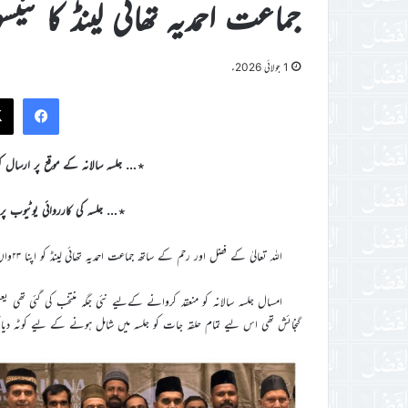
جماعت احمدیہ تھائی لینڈ کا تئیسواں
1 جولائی 2026ء
ook
٭… جلسہ سالانہ کے موقع پر ارسال کردہ 
٭… جلسہ کی کارروائی یوٹیوب پر براہ راست
اللہ تعالیٰ کے فضل اور رحم کے ساتھ جماعت احمدیہ تھائی لینڈ کو اپنا ۲۳واں جلسہ سالانہ مورخہ ۲۴و۲۵؍اپریل ۲۰۲۶ء کو منعقد کرنے کی توفیق ملی۔ الحمدللہ
گنجائش تھی اس ليے تمام حلقہ جات کو جلسہ میں شامل ہونے کے ليے کوٹہ دیا گ