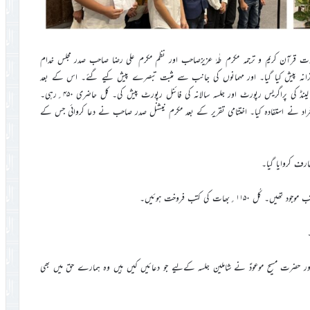
 قرآن کریم و ترجمہ مکرم طٰہٰ عزیزصاحب اور نظم مکرم علی رضا صاحب صدر مجلس خدام
 ترانہ پیش کیا گیا۔ اور مہمانوں کی جانب سے مثبت تبصرے پیش کيے گئے۔ اس کے بعد
خاکسار (نائب افسر جلسہ سالانہ و چیئر مین اسائلم کمیٹی) نے اسائلم کمیٹی تھائی لینڈ کی پراگریس رپورٹ اور جلسہ سالانہ کی فائنل رپورٹ پیش کی۔ کل حاضری ۴۵۰؍رہی۔
ی کارروائی یوٹیوب پر بھی براہ راست دکھائی گئی جس سے تقریباً ۳۰۰۰؍افراد نے استفادہ کیا۔ اختتامی تقریر کے بعد مکرم نیشنل صدر صاحب نے دعا کروائی جس کے
رف کروایا گیا۔
؍بھات کی کتب فروخت ہوئیں۔
ور حضرت مسیح موعودؑ نے شاملین جلسہ کےليے جو دعائیں کیں ہیں وہ ہمارے حق میں بھی