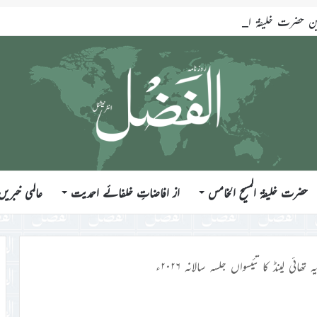
ضرت خلیفۃ المسیح الخامس ایّدہ اللہ تعالیٰ بنصرہ العزیز فرمودہ 17؍جولائی 2026ء
حضرت خلیفۃ المسیح الخامس
از افاضاتِ خلفائے احمدیت
عالمی خبریں
ھائی لینڈ کا تئیسواں جلسہ سالانہ ۲۰۲۶ء