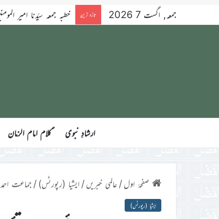
جمعہ, اگست 7 2026
خطبہ جمعہ سیّدنا امیر المومنین ح
تازہ ترین
ارشادِ نبوی
ؑکلام امام الزمان
صفحۂ اول
/
عالمی خبریں
/
ایشیا (رپورٹس)
/
جماعت احمدیہ ت
ایشیا (رپورٹس)