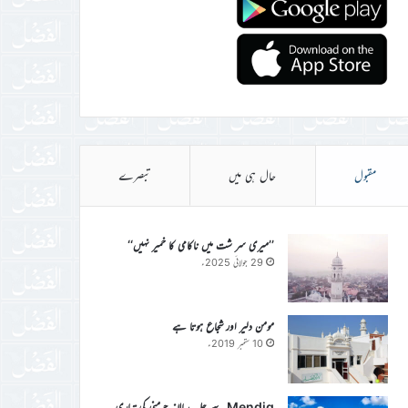
مقبول
حال ہی میں
تبصرے
’’میری سر شت میں ناکامی کا خمیر نہیں‘‘
29 جولائی 2025ء
مومن دلیر اور شجاع ہوتا ہے
10 ستمبر 2019ء
Mendig سے جلسہ سالانہ جرمنی کی تیاری