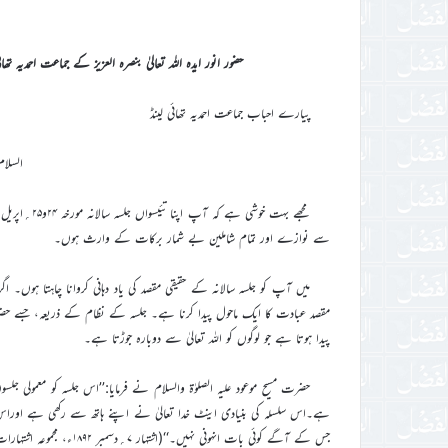
حضور انور ایدہ اللہ تعالیٰ بنصرہ العزیز کے جماعت احمدیہ تھائی لینڈ کے جلسہ سالانہ ۲۰۲۶ء کے مو
پیارے احباب جماعت احمدیہ تھائی لینڈ
السلام
سے نوازے اور تمام شاملین بے شمار برکات کے وارث ہوں۔
میں آپ کو جلسہ سالانہ کے حقیقی مقصد کی یاد دہانی کروانا چاہتا ہوں۔ 
مقصد عبادت کا ایک ماحول پیدا کرنا ہے۔ جلسہ کے نظام کے ذریعہ، جسے حضرت م
پیدا ہوتا ہے جو لوگوں کو اللہ تعالیٰ سے دوبارہ جوڑتا ہے۔
حضرت مسیح موعود علیہ الصلوٰۃ والسلام نے فرمایا:’’اس جلسہ کو معمولی جلس
ہے۔اس سلسلہ کی بنیادی اینٹ خدا تعالیٰ نے اپنے ہاتھ سے رکھی ہے اوراس 
جس کے آگے کوئی بات انہونی نہیں۔‘‘(اشتہار ۷؍دسمبر ۱۸۹۲ء، مجموعہ اشتہارات جلد ۱ صفحہ ۳۶۱، ایڈیشن ۲۰۱۹ء)