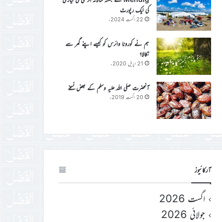
کی ایک رپورٹ
22 اگست 2024ء
ہم نے کورونا وائرس کو کیسے اپنے گھر سے
نکالا؟
21 اپریل 2020ء
آنحضرت صلی اللہ علیہ وسلم کے بعض نسخے
20 اگست 2019ء
آرکائیوز
اگست 2026
جولائی 2026