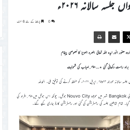
 جلسہ سالانہ ۲۰۲۶ء
0
پڑھنے کے لئے 6 منٹ
Print
Share via Email
Faceb
X
حضور انور ایدہ اللہ تعالیٰ بنصرہ العزیز کا خصوصی پیغام
 دکھائی گئی ٭…۴۵۰؍احباب کی شمولیت
امسال جلسہ سالانہ کو منعقد کروانے کےليے نئی جگہ منتخب کی گئی تھی یعنی Bangkok شہر میں موجود Nouvo City ہوٹل۔ چونکہ اس ہوٹل میں۴۵۰؍افراد کی
یا۔ تمام شاملین جلسہ کی رجسٹریشن کی گئی اور رجسٹریشن کارڈ جاری کيے گئے۔