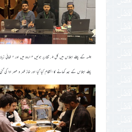
جلسہ کے پہلے اجلاس میں کل ۵؍تقاریر ہوئیں ۳ اردو میں اور ۲ تھائی زبان میں۔
پہلے اجلاس کے بعد کھانے کا انتظام کیا گیا اور نماز ظہر و عصر ادا کی گئی