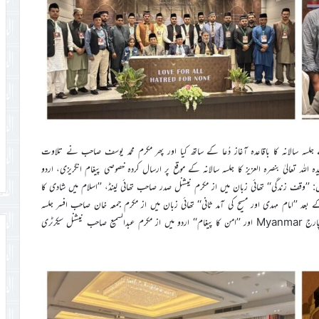
جلسہ سالانہ کا باقاعدہ آغاز دُعا کے ساتھ کیا اور پھر مکرم محمد یوسف صاحب نے تلاوت
اللہ تعالیٰ بنصرہ العزیز کا جلسہ سالانہ کے موقع پر ارسال کردہ خصوصی پیغام انگریزی، اردو
: ’’وقف زندگی‘‘ تھائی زبان میں از مکرم نیشنل صدر صاحب تھائی لینڈ، ’’اسلام میں شادی کا
 بعد ’’امام مہدی اور مسیح کی آمد ثانی‘‘ تھائی زبان میں از مکرم جمعہ خان صاحب افسر جلسہ
سالانہ، ’’اسلامی اصول کی فلاسفی‘‘ اردو میں از مکرم محمد سالک صاحب مبلغ انچارج Myanmar اور ’’امن کا پیغام‘‘ اردو میں از مکرم عبدالسمیع صاحب نیشنل سیکرٹری