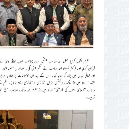
مکرم انگ کرنیا فضل احمد صاحب نیشنل صدر جماعت احمدیہ تھائی لینڈ نے 
قرآن کریم اور ڈاکٹر شہزاد احمد صاحب نے نظم پیش کی۔ بعدازاں حضور انور ایدہ 
اور تھائی زبان میں پڑھ کر سنایا گیا۔ اس کے بعد ان موضوعات پر تقاریر ہوئیں
مقصد‘‘ اردو میں از خاکسار (نیشنل جنرل سیکرٹری و سیکرٹری رشتہ ناطہ)، نظم کے
تربیت۔