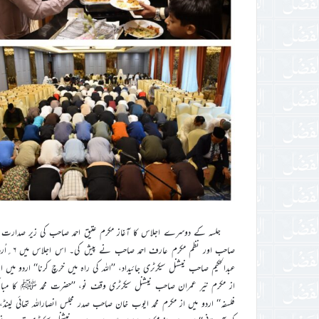
جلسہ کے دوسرے اجلاس کا آغاز مکرم عتیق احمد صاحب کی زیر صدارت تل
صاحب او
عبدالحکیم صاحب نیشنل سیکرٹری جائیداد، ’’اللہ کی راہ میں خرچ کرنا‘‘ اردو می
از مکرم نیّر عمران صاحب نیشنل سیکرٹری وقف نو، ’’حضرت محمد ﷺ کا مبارک ن
فلسفہ‘‘ اردو میں از مکرم محمد ایوب خان صاحب صدر مجلس انصاراللہ تھائی لینڈ