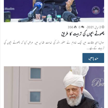
2 اپریل 2021ء
0
356
چھوٹے بچوں کی تربیت کا طریق
سوال:اسی ملاقات میں ایک خادم نے حضور انور کی خدمت اقدس میں عرض کیا کہ چھوٹے بچوں کی
تربیت کےلیے…
مزید پڑھیں