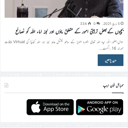
5 مارچ 2021ء
0
334
بچیوں کےبعض تربیتی امور کے متعلق ماؤں اور لجنہ اماء اللہ کو نصائح
سوال:حضور انور ایدہ اللہ تعالیٰ بنصرہ العزیز کے ساتھ نیشنل عاملہ لجنہ اماء اللہ کینیڈا کی Virtual ملاقات
مورخہ 16؍اگست…
مزید پڑھیں
موبائل فون ایپ