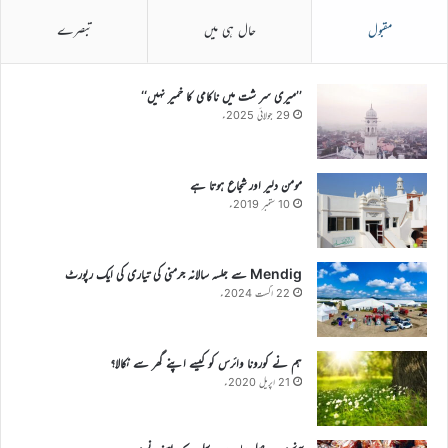
مقبول
حال ہی میں
تبصرے
’’میری سر شت میں ناکامی کا خمیر نہیں‘‘
29 جولائی 2025ء
مومن دلیر اور شجاع ہوتا ہے
10 ستمبر 2019ء
Mendig سے جلسہ سالانہ جرمنی کی تیاری کی ایک رپورٹ
22 اگست 2024ء
ہم نے کورونا وائرس کو کیسے اپنے گھر سے نکالا؟
21 اپریل 2020ء