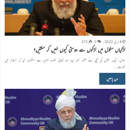
8 اپریل 2022ء
0
272
لڑکیاں سکول میں لڑکوں سے دوستی کیوں نہیں کر سکتیں؟
سوال: ایک سکول کی بچی نے حضور انور ایدہ اللہ تعالیٰ بنصرہ العزیز سے استفسار کیا کہ اسلام میں
عورت…
مزید پڑھیں