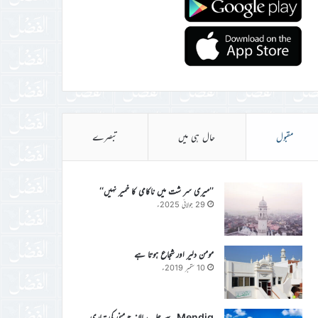
مقبول
حال ہی میں
تبصرے
’’میری سر شت میں ناکامی کا خمیر نہیں‘‘
29 جولائی 2025ء
مومن دلیر اور شجاع ہوتا ہے
10 ستمبر 2019ء
Mendig سے جلسہ سالانہ جرمنی کی تیاری