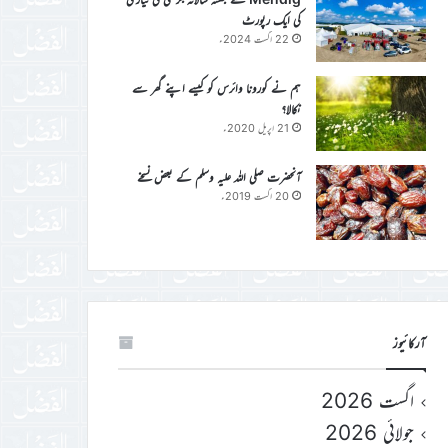
کی ایک رپورٹ
22 اگست 2024ء
ہم نے کورونا وائرس کو کیسے اپنے گھر سے
نکالا؟
21 اپریل 2020ء
آنحضرت صلی اللہ علیہ وسلم کے بعض نسخے
20 اگست 2019ء
آرکائیوز
اگست 2026
جولائی 2026