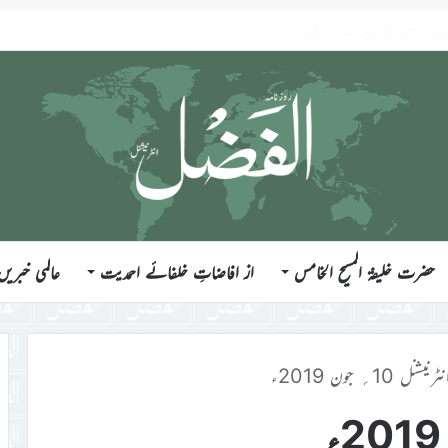
حضرت خلیفۃ المسیح الخامس
از افاضاتِ خلفائے احمدیت
عالمی خبریں
ل 10؍ جون 2019ء