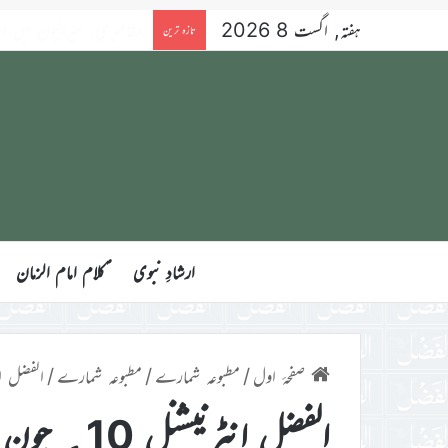
ہفتہ, اگست 8 2026
اطلاعات واعلانات
تازہ ترین
ارشادِ نبوی
ؑکلام امام الزمان
صفحۂ اول
/
مطبوعہ شمارے
/
مطبوعہ شمارے
/
الفضل انٹرنیشن
الفضل انٹرنیشنل 10؍ جون 2019ء