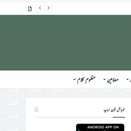
گذشتہ شمارے
مضامین
منظوم کلام
موبائل فون ایپ