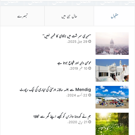
مقبول
حال ہی میں
تبصرے
’’میری سر شت میں ناکامی کا خمیر نہیں‘‘
29 جولائی 2025ء
مومن دلیر اور شجاع ہوتا ہے
10 ستمبر 2019ء
Mendig سے جلسہ سالانہ جرمنی کی تیاری کی ایک رپورٹ
22 اگست 2024ء
ہم نے کورونا وائرس کو کیسے اپنے گھر سے نکالا؟
21 اپریل 2020ء