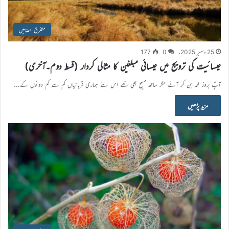
متفرق مضامین
25 دسمبر 2025ء
0
177
عیسائیت کی ترویج میں عیسائی مبلغین کا مثالی کردار (قسط دوم۔آخری)
آپؑ بروز محمد بن کر آئے مگر ساتھ مسیح بھی تھے اس لئے ہماری قربانیاں کم سے کم دونوں کے…
مزید پڑھیں