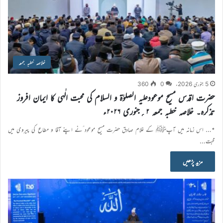
خلاصہ خطبہ جمعہ
5 جنوری 2026ء
0
360
حضرت اقدس مسیح موعودعلیہ الصلوٰۃ و السلام کی محبت الٰہی کا ایمان افروز
تذکرہ۔ خلاصہ خطبہ جمعہ ۲؍جنوری ۲۰۲۶ء
٭… اس زمانہ میں آپﷺ کے غلام صادق حضرت مسیح موعود ؑنے اپنے آقا و مطاع کی پیروی میں
محبت…
مزید پڑھیں