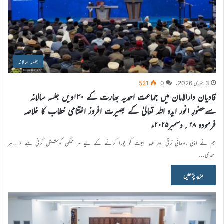
جلسہ سالانہ
3 جنوری 2026ء
0
521
قادیان دارالامان میں جماعت احمدیہ بھارت کے ۱۳۰ویں جلسہ سالانہ
سےحضورِ انور ایدہ اللہ تعالیٰ کے بصیرت افروز اختتامی خطاب کا خلاصہ
فرمودہ ۲۸؍دسمبر۲۰۲۵ء
ہم نے اپنی روحانی ترقی اور عہد بیعت کو پورا کرنے کے لیے ہر ممکن کوشش کرنی ہے ٭…ہر
احمدی…
مزید پڑھیں