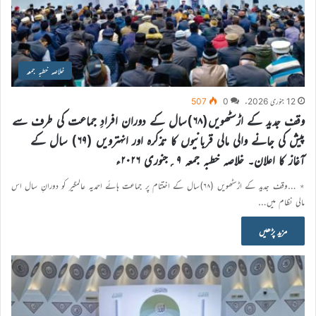
خلاصہ خطبہ جمعہ
12 جنوری 2026ء
0
507
وقف جدید کے اڑسٹھویں(۶۸)سال کے دوران افرادِ جماعت کی طرف سے
پیش کی جانے والی مالی قربانیوں کا تذکرہ اور انہترویں (۶۹) سال کے
آغاز کا اعلان۔ خلاصہ خطبہ جمعہ ۹؍جنوری ۲۰۲۶ء
٭ …وقف جدید کے اڑسٹھویں (۶۸)سال کے اختتام پر جماعت ہائے احمدیہ عالمگیر کو دورانِ سال اس
مالی نظام میں…
مزید پڑھیں