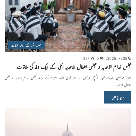
حضور انور کے ساتھ ملاقات
25 دسمبر 2025ء
0
257
مجلس خدام الاحمدیہ و مجلس اطفال الاحمدیہ اٹلی کے ایک وفد کی ملاقات
امیر المومنین حضرت خلیفۃ المسیح الخامس ایّدہ اللہ تعالیٰ بنصرہ العزیز کے ساتھ مجلس خدام الاحمدیہ و مجلس
اطفال الاحمدیہ…
مزید پڑھیں