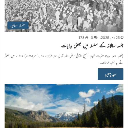
متفرق مضامین
25 دسمبر 2025ء
0
178
جلسہ سالانہ کے سلسلہ میں بعض ہدایات
(خطبہ جمعہ سیدنا حضرت خلیفۃ المسیح الثانی رضی اللہ تعالیٰ عنہ فرمودہ ۱۸؍دسمبر۱۹۲۵ء) ۱۹۲۵ء میں حضورؓ
نے یہ خطبہ ارشاد…
مزید پڑھیں