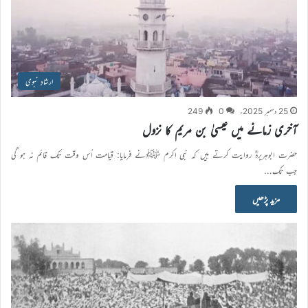
ارشادِ نبوی
25 دسمبر 2025ء
0
249
آخری زمانے میں عیسیٰ بن مریم کا نزول
حضرت ابوہریرہؓ روایت کرتے ہیں کہ نبی اکرم ﷺنے فرمایا: قیامت اُس وقت تک قائم نہ ہو گی
جب تک…
مزید پڑھیں