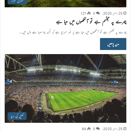
متفرق شعراء
25 دسمبر 2025ء
0
121
چہرے پہ تبسُّم ہے تو آنکھوں میں حیا ہے
چہرے پہ تبسُّم ہے تو آنکھوں میں حیا ہے پُر نور سراپا ہے کہ اک باد صبا ہے دل میں…
مزید پڑھیں
کھیل کی دنیا
25 دسمبر 2025ء
0
84