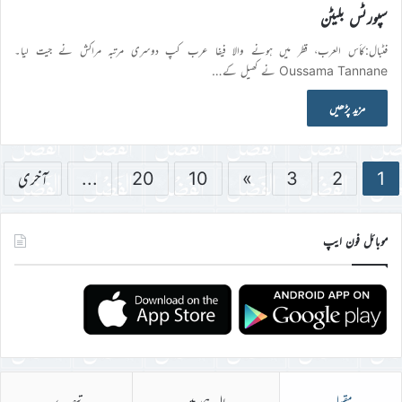
سپورٹس بلیٹن
فٹبال:کأس العرب، قطر میں ہونے والا فیفا عرب کپ دوسری مرتبہ مراکش نے جیت لیا۔
Oussama Tannane نے کھیل کے…
مزید پڑھیں
1
2
3
»
10
20
...
آخری
موبائل فون ایپ
مقبول
حال ہی میں
تبصرے