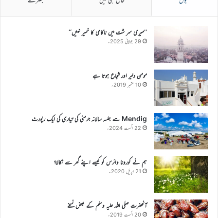
’’میری سر شت میں ناکامی کا خمیر نہیں‘‘
29 جولائی 2025ء
مومن دلیر اور شجاع ہوتا ہے
10 ستمبر 2019ء
Mendig سے جلسہ سالانہ جرمنی کی تیاری کی ایک رپورٹ
22 اگست 2024ء
ہم نے کورونا وائرس کو کیسے اپنے گھر سے نکالا؟
21 اپریل 2020ء
آنحضرت صلی اللہ علیہ وسلم کے بعض نسخے
20 اگست 2019ء