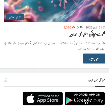
متفرق مضامین
21 جنوری 2026ء
0
2,365
فلوسےبچاؤکی احتیاطی تدابیر
وَاِذَا مَرِضۡتُ فَہُوَ یَشۡفِیۡنِ(سورۃالشعراء:۸۱)اور جب میں بیمار ہوتا ہوں تو وہی ہے جو مجھے شفا دیتا
ہے۔جیسے ہی سردیوں کا…
مزید پڑھیں
موبائل فون ایپ