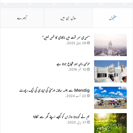
مقبول
حال ہی میں
تبصرے
’’میری سر شت میں ناکامی کا خمیر نہیں‘‘
29 جولائی 2025ء
مومن دلیر اور شجاع ہوتا ہے
10 ستمبر 2019ء
Mendig سے جلسہ سالانہ جرمنی کی تیاری کی ایک رپورٹ
22 اگست 2024ء
ہم نے کورونا وائرس کو کیسے اپنے گھر سے نکالا؟
21 اپریل 2020ء