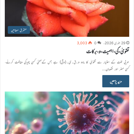
متفرق مضامین
29 جنوری 2026ء
0
3,003
تقویٰ،کی،اہمیت،و،برکات
عربی لغت کے اعتبار سے تقویٰ کا مادہ و۔ق۔ی۔(وقیٰ) ہے جس کےمعنی کسی چیزکی حفاظت کرنے،
کسی مضر اور نقصان…
مزید پڑھیں