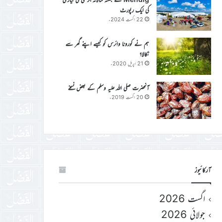
کی ایک رپورٹ
22 اگست 2024ء
ہم نے کورونا وائرس کو کیسے اپنے گھر سے
نکالا؟
21 اپریل 2020ء
آنحضرت صلی اللہ علیہ وسلم کے بعض نسخے
20 اگست 2019ء
آرکائیوز
اگست 2026
جولائی 2026