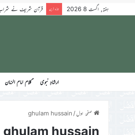
ہفتہ, اگست 8 2026
قرآن شریف نے شراب کو 
تازہ ترین
ارشادِ نبوی
ؑکلام امام الزمان
صفحۂ اول
/
ghulam hussain
ghulam hussain