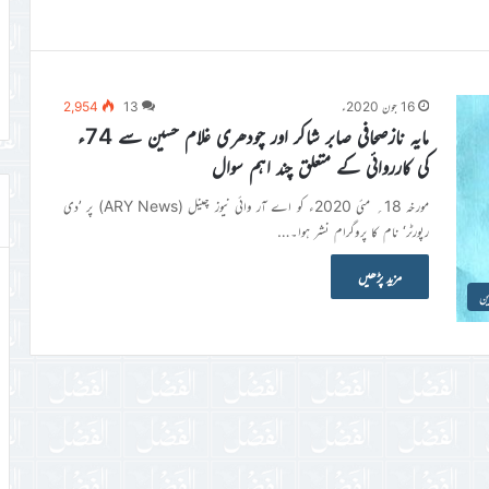
16 جون 2020ء
13
2,954
مایہ نازصحافی صابر شاکر اور چودھری غلام حسین سے 74ء
کی کارروائی کے متعلق چند اہم سوال
مورخہ 18؍ مئی 2020ء کو اے آر وائی نیوز چینل (ARY News) پر ’دی
رپورٹر‘ نام کا پروگرام نشر ہوا۔…
مزید پڑھیں
ین