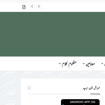
گذشتہ شمارے
مضامین
منظوم کلام
موبائل فون ایپ