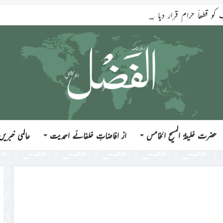
قطعاً حرام قرار دیا ہے
حضرت خلیفۃ المسیح الخامس
از افاضاتِ خلفائے احمدیت
عالمی خبریں