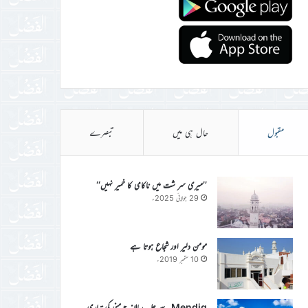
مقبول
حال ہی میں
تبصرے
’’میری سر شت میں ناکامی کا خمیر نہیں‘‘
29 جولائی 2025ء
مومن دلیر اور شجاع ہوتا ہے
10 ستمبر 2019ء
Mendig سے جلسہ سالانہ جرمنی کی تیاری