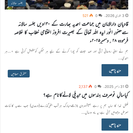
جلسہ سالانہ
3 جنوری 2026ء
0
521
قادیان دارالامان میں جماعت احمدیہ بھارت کے ۱۳۰ویں جلسہ سالانہ
سےحضورِ انور ایدہ اللہ تعالیٰ کے بصیرت افروز اختتامی خطاب کا خلاصہ
فرمودہ ۲۸؍دسمبر۲۰۲۵ء
ہم نے اپنی روحانی ترقی اور عہد بیعت کو پورا کرنے کے لیے ہر ممکن کوشش کرنی ہے ٭…ہر
احمدی…
مزید پڑھیں
متفرق مضامین
31 دسمبر 2025ء
0
2,137
کیاسالِ نوصرف ہندسوں میں تبدیلی لانےکانام ہے؟
فضل خدا کا سایہ ہم پر رہے ہمیشہہردن چڑھےمبارک ہرشب بخیرگذرے(درعدن) جب سےیہ کائنات
معرضِ وجودمیں آئی ہے،یہ ماہ وسال…
مزید پڑھیں