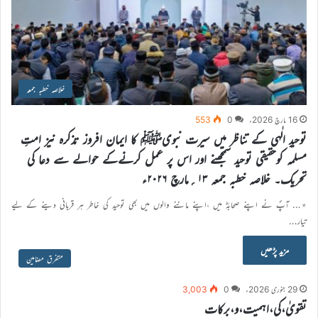
خلاصہ خطبہ جمعہ
16 مارچ 2026ء
0
553
توحیدِ الٰہی کے تناظر میں سیرت نبویﷺ کا ایمان افروز تذکرہ نیز امتِ
مسلمہ کوحقیقی توحید سمجھنے اور اس پر عمل کرنےکے حوالے سے دعا کی
تحریک۔ خلاصہ خطبہ جمعہ ۱۳؍مارچ ۲۰۲۶ء
٭… آپؐ نے اپنے صحابہؓ میں ،اپنے ماننے والوں میں بھی توحید کی خاطر ہر قربانی دینے کے لیے
تیار…
مزید پڑھیں
متفرق مضامین
29 جنوری 2026ء
0
3,003
تقویٰ،کی،اہمیت،و،برکات