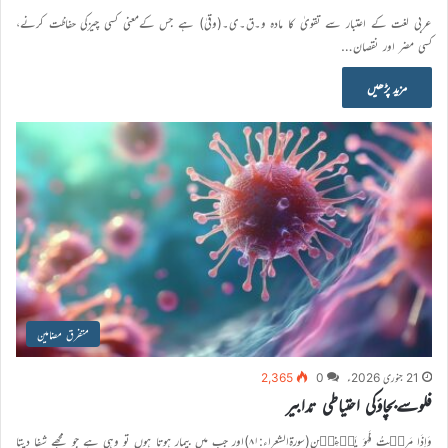
عربی لغت کے اعتبار سے تقویٰ کا مادہ و۔ق۔ی۔(وقیٰ) ہے جس کےمعنی کسی چیزکی حفاظت کرنے،
کسی مضر اور نقصان…
مزید پڑھیں
متفرق مضامین
21 جنوری 2026ء
0
2,365
فلوسےبچاؤکی احتیاطی تدابیر
وَاِذَا مَرِضۡتُ فَہُوَ یَشۡفِیۡنِ(سورۃالشعراء:۸۱)اور جب میں بیمار ہوتا ہوں تو وہی ہے جو مجھے شفا دیتا