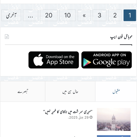
1
2
3
»
10
20
...
آخری
موبائل فون ایپ
مقبول
حال ہی میں
تبصرے
’’میری سر شت میں ناکامی کا خمیر نہیں‘‘
29 جولائی 2025ء