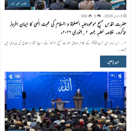
خلاصہ خطبہ جمعہ
5 جنوری 2026ء
0
360
حضرت اقدس مسیح موعودعلیہ الصلوٰۃ و السلام کی محبت الٰہی کا ایمان افروز
تذکرہ۔ خلاصہ خطبہ جمعہ ۲؍جنوری ۲۰۲۶ء
٭… اس زمانہ میں آپﷺ کے غلام صادق حضرت مسیح موعود ؑنے اپنے آقا و مطاع کی پیروی میں
محبت…
مزید پڑھیں