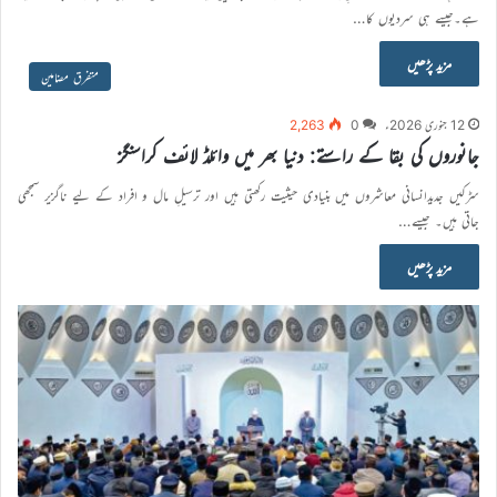
ہے۔جیسے ہی سردیوں کا…
مزید پڑھیں
متفرق مضامین
12 جنوری 2026ء
0
2,263
جانوروں کی بقا کے راستے: دنیا بھر میں وائلڈ لائف کراسنگز
سڑکیں جدیدانسانی معاشروں میں بنیادی حیثیت رکھتی ہیں اور ترسیلِ مال و افراد کے لیے ناگزیر سمجھی
جاتی ہیں۔ جیسے…
مزید پڑھیں