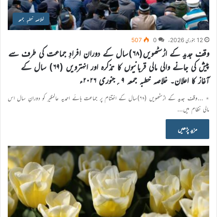
خلاصہ خطبہ جمعہ
12 جنوری 2026ء
0
507
وقف جدید کے اڑسٹھویں(۶۸)سال کے دوران افرادِ جماعت کی طرف سے
پیش کی جانے والی مالی قربانیوں کا تذکرہ اور انہترویں (۶۹) سال کے
آغاز کا اعلان۔ خلاصہ خطبہ جمعہ ۹؍جنوری ۲۰۲۶ء
٭ …وقف جدید کے اڑسٹھویں (۶۸)سال کے اختتام پر جماعت ہائے احمدیہ عالمگیر کو دورانِ سال اس
مالی نظام میں…
مزید پڑھیں