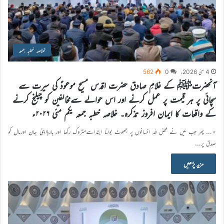
خلاصہ خطبہ جمعہ
4 مئی 2026ء
0
562
آنحضرتﷺ کے غلامِ صادق حضرت اقدس مسیح موعودؑ کی سیرت سے
سچائی پر ہر قیمت پر عمل کرنے اور اس حوالے سےمخالفین کو چیلنج کرنے
کے واقعات کا ایمان افروز تذکرہ۔ خلاصہ خطبہ جمعہ یکم مئی ۲۰۲۶ء
٭… پھر جب مَیں نے محض للہ انسانوں پر جھوٹ بولنا ابتداسےمتروک رکھا اور بارہااپنی جان اورمال کو
صدق پر…
مزید پڑھیں