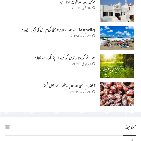
مومن دلیر اور شجاع ہوتا ہے
10 ستمبر 2019ء
Mendig سے جلسہ سالانہ جرمنی کی تیاری کی ایک رپورٹ
22 اگست 2024ء
ہم نے کورونا وائرس کو کیسے اپنے گھر سے نکالا؟
21 اپریل 2020ء
آنحضرت صلی اللہ علیہ وسلم کے بعض نسخے
20 اگست 2019ء
آرکائیوز