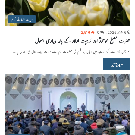
سیرت خلفائے کرام
6 جنوری 2026ء
0
2,516
حضرت مصلح موعودؓ اور تربیت اولاد کے چند بنیادی اصول
ہم جس دَور سے گزر رہے ہیں وہاں ہر قسم کی معلومات ہم سے صرف ایک کال کی دوری پر…
مزید پڑھیں