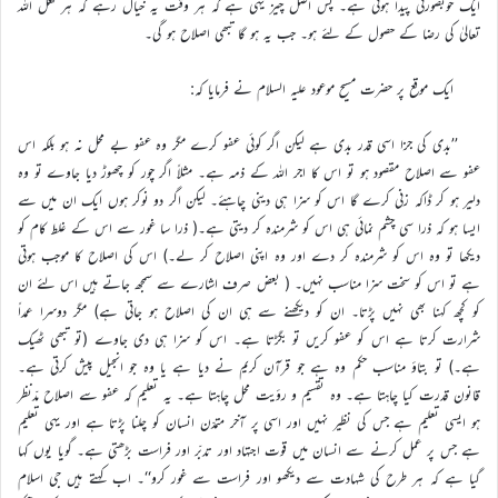
ایک خوبصورتی پیدا ہوتی ہے۔ پس اصل چیز یہی ہے کہ ہر وقت یہ خیال رہے کہ ہر فعل اللہ
تعالیٰ کی رضا کے حصول کے لئے ہو۔ جب یہ ہو گا تبھی اصلاح ہو گی۔
ایک موقع پر حضرت مسیح موعود علیہ السلام نے فرمایا کہ:
’’بدی کی جزا اسی قدر بدی ہے لیکن اگر کوئی عفو کرے مگر وہ عفو بے محل نہ ہو بلکہ اس
عفو سے اصلاح مقصود ہو تو اس کا اجر اللہ کے ذمہ ہے۔ مثلاً اگر چور کو چھوڑ دیا جاوے تو وہ
دلیر ہو کر ڈاکہ زنی کرے گا اس کو سزا ہی دینی چاہئے۔ لیکن اگر دو نوکر ہوں ایک ان میں سے
ایسا ہو کہ ذرا سی چشم نمائی ہی اس کو شرمندہ کر دیتی ہے۔( ذرا سا غور سے اس کے غلط کام کو
دیکھا تو وہ اس کو شرمندہ کر دے اور وہ اپنی اصلاح کر لے۔) اس کی اصلاح کا موجب ہوتی
ہے تو اس کو سخت سزا مناسب نہیں۔ ( بعض صرف اشارے سے سمجھ جاتے ہیں اس لئے ان
کو کچھ کہنا بھی نہیں پڑتا۔ ان کو دیکھنے سے ہی ان کی اصلاح ہو جاتی ہے) مگر دوسرا عمداً
شرارت کرتا ہے اس کو عفو کریں تو بگڑتا ہے۔ اس کو سزا ہی دی جاوے (تو تبھی ٹھیک
ہے۔) تو بتاؤ مناسب حکم وہ ہے جو قرآن کریم نے دیا ہے یا وہ جو انجیل پیش کرتی ہے۔
قانون قدرت کیا چاہتا ہے۔ وہ تقسیم و رؤیت محل چاہتا ہے۔ یہ تعلیم کہ عفو سے اصلاح مدّنظر
ہو ایسی تعلیم ہے جس کی نظیر نہیں اور اسی پر آخر متمدّن انسان کو چلنا پڑتا ہے اور یہی تعلیم
ہے جس پر عمل کرنے سے انسان میں قوت اجتہاد اور تدبّر اور فراست بڑھتی ہے۔ گویا یوں کہا
گیا ہے کہ ہر طرح کی شہادت سے دیکھو اور فراست سے غور کرو‘‘۔ اب کہتے ہیں جی اسلام