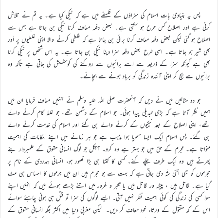
پس یہ بنیادی بات اسلام کی سزاؤں کے فلسفے میں ہے کہ نیکی کیا ہے۔ یہ تم نے تلاش
کرنی ہے اور اصلاح کس طرح ہو سکتی ہے۔ بعض دفعہ معاف کرنا نیکی بن جاتا ہے جس سے
اصلاح ہو گئی لیکن بعض دفعہ معاف کرنا برائی بن جاتا ہے کہ غلطی کرنے والا اپنی غلطیوں پر اَور
بھی شیر ہو جاتا ہے۔ اسی طرح بعض دفعہ سزا دینا نیکی بن جاتا ہے۔ یہ اس شخص پر نیکی کرنا
بھی ہے کیونکہ سزا کے ذریعہ سے اسے برائیوں سے روکنے کی کوشش کی جاتی ہے تاکہ وہ
برائیوں سے بچ کر اپنی آئندہ زندگی کو برباد ہونے سے بچائے۔
جو دو مثالیں میں نے دیں کہ آنحضرت صلی اللہ علیہ وسلم نے جنہیں معاف فرمایا ان میں
ہمیں نظر آتا ہے کہ بڑی تبدیلی پیدا ہوئی۔ جو اسلام کے دشمن تھے، جو غلط کام کرنے والے
تھے، اپنی اصلاح کے بعد نیکیوں کے کرنے والے بن گئے اور اسلام کی خدمت کرنے والے
بن گئے۔ پس اسلام ایک ایسا سمویا ہوا مذہب ہے جو ہر زمانے میں اپنے احکامات کی اہمیت
منواتا ہے۔ مجرم کے حق میں جو بہتر ہے وہ کرو۔ آجکل جو لوگ انسانی حقوق کے علمبردار بنے
پھرتے ہیں وہ ایک طرف چلے گئے۔ کسی کا کتنا ہی بڑا قصور ہو، انسانی ہمدردی کے نام پر
مجرموں کو بھی اتنی شَہ دی جاتی ہے کہ بہت سے جو مجرم ہیں ان میں جرموں کا احساس ہی مٹ
گیا ہے۔ قاتل ہیں ، پیشہ ور قاتل ہیں یا تکبر و غرور میں اتنے بڑھے ہوئے ہیں کہ انہیں اپنے
سوا کسی کی زندگی کی کوئی اہمیت نظر نہیں آتی۔ ایسے لوگوں کی سزا تو قتل ہی ہونی چاہئے سوائے
اس کے کہ مقتول کے ورثاء خود معاف کر دیں۔ لیکن مغربی دنیا میں اکثر جگہ انسانی حقوق کے