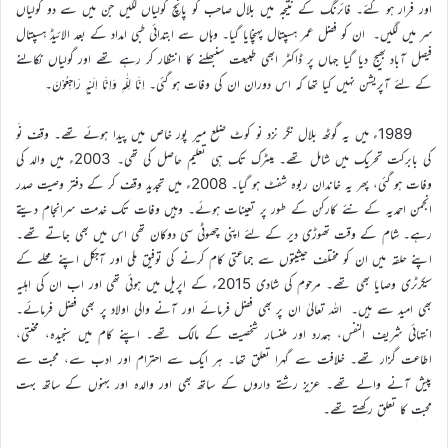
اور فرار ہو گئے۔ فائرنگ کے نتیجہ میں بلال صاحب کو پانچ گولیاں لگیں جن میں سے دو گولیاں
سر میں لگیں۔ ان کو فضل عمر ہسپتال پہنچایا گیا۔ وہاں سے ابتدائی طبی امداد کے بعد الائیڈ ہسپتال
فیصل آباد بھیج دیا گیا جہاں پر ڈاکٹر ابھی طبیعت سنبھلنے کا انتظار کر رہے تھے اور گولیاں نکالنے
کے لئے آپریشن نہیں کیا تھا کہ اس دوران ان کی وفات ہو گئی۔ اِنَّا لِلّٰہِ وَاِنَّا اِلَیْہِ رَاجِعُوْنَ۔
1989ء میں یہ گوٹھ بلال نگر نزد نو کوٹ ضلع میر پور خاص میں پیدا ہوئے تھے۔ وقف نَو
کی بابرکت تحریک میں شامل تھے۔ میٹرک تک ہی تعلیم حاصل کی تھی۔ 2003ء میں والد کی
وفات ہو گئی، پھر یہ خاندان ربوہ شفٹ ہو گیا۔ 2008ء میں تجدید وقف کر کے دفتر وصیت صدر
انجمن احمدیہ کے نئے کارکن کے طور پر تعینات ہوئے۔ وہیں وفات تک خدمت سرانجام دیتے
رہے۔ شام کے وقت تھوڑی دیر کے لئے اپنی چھوٹی سی دوکان تھی اس میں بھی جاتے تھے۔
اپنے حلقہ میں ان کو مختلف حیثیتوں سے جماعتی کام کرنے کی توفیق ملی اور آجکل اپنے محلے کے
سیکرٹری وصایا بھی تھے۔ مرحوم کی شادی 2015ء کے اپریل میں ہوئی تھی اور اب ان کی اہلیہ
بھی امید سے ہیں۔ اللہ تعالیٰ ان پر بھی فضل فرمائے اور آنے والی اولاد پر بھی فضل فرمائے۔
انتہائی شریف النفس، ہمدرد اور ملنسار شخصیت کے مالک تھے۔ اپنے کام میں سنجیدہ، محنتی،
اطاعت گزار تھے۔ خلافت سے گہرا تعلق تھا۔ ہر ایک سے احترام اور ادب سے، محبت سے
پیش آنے والے تھے۔ عزیز رشتے داروں کے ساتھ بھی اور والدہ اور بہنوں کے ساتھ بہت
محبت کا تعلق رکھتے تھے۔