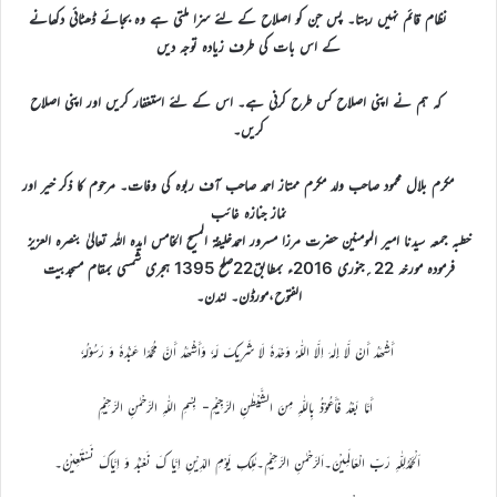
نظام قائم نہیں رہتا۔ پس جن کو اصلاح کے لئے سزا ملتی ہے وہ بجائے ڈھٹائی دکھانے
کے اس بات کی طرف زیادہ توجہ دیں
کہ ہم نے اپنی اصلاح کس طرح کرنی ہے۔ اس کے لئے استغفار کریں اور اپنی اصلاح
کریں۔
مکرم بلال محمود صاحب ولد مکرم ممتاز احمد صاحب آف ربوہ کی وفات۔ مرحوم کا ذکر خیر اور
نماز جنازہ غائب
خطبہ جمعہ سیدنا امیر المومنین حضرت مرزا مسرور احمدخلیفۃ المسیح الخامس ایدہ اللہ تعالیٰ بنصرہ العزیز
فرمودہ مورخہ 22؍جنوری 2016ء بمطابق22صلح 1395 ہجری شمسی بمقام مسجدبیت
الفتوح،مورڈن۔ لندن۔
أَشْھَدُ أَنْ لَّا إِلٰہَ اِلَّا اللّٰہُ وَحْدَہٗ لَا شَرِیکَ لَہٗ وَأَشْھَدُ أَنَّ مُحَمَّدًا عَبْدُہٗ وَ رَسُوْلُہٗ
أَمَّا بَعْدُ فَأَعُوْذُ بِاللّٰہِ مِنَ الشَّیْطٰنِ الرَّجِیْمِ- بِسْمِ اللّٰہِ الرَّحْمٰنِ الرَّحِیْمِ
اَلْحَمْدُلِلّٰہِ رَبِّ الْعَالَمِیْنَ۔اَلرَّحْمٰنِ الرَّحِیْمِ۔مٰلِکِ یَوْمِ الدِّیْنِ اِیَّا کَ نَعْبُدُ وَ اِیَّاکَ نَسْتَعِیْنُ۔