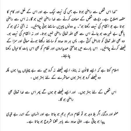
’’خدا اس شخص سے راضی ہوتا ہے جس کی نیت نیک ہے اور اس کے فعل اور کام کا
مقصد اصلاح ہے۔ دیوث شخص کے معاف کرنے سے خدا راضی نہیں ہو گا۔نہ اس سے راضی
ہوتا ہے جو انتقام کی نیت رکھتا ہو‘‘۔ یہ دونوں چیزیں سامنے ہونی چاہئیں۔ نہ اتنی نرمی ہو کہ
بالکل بے غیرت ہو جائے اس سے بھی اللہ تعالیٰ راضی نہیں ہوتا۔ اور نہ انتقام کی نیت ہو۔
وہ بھی اللہ تعالیٰ کو ناراض کرتی ہے۔ پس ہر دو حدود کو سامنے رکھتے ہوئے معافی اور سزا کے
فیصلے کرنے چاہئیں۔ اس بارے میں جماعتی عہدیداروں اور نظام کو بھی اس بات کا خیال رکھنا
چاہئے۔
اسلام کہتا ہے کہ ایسے قانون نہ بناؤ، ایسے فیصلے نہ کرو جن سے بے چینیاں پیدا ہوں بلکہ
وہ فیصلے کرو جو بہتر ہوں معاشرے کے لئے بہتر ہوں ،
اس شخص کے لئے بہتر ہوں۔ اور ایسے فیصلے جو ہوں گے پھر اس سے خدا تعالیٰ بھی
راضی ہو گا۔
عفو اور درگذر اگر بلا وجہ ہو تو نظام درہم برہم ہو جاتا ہے اور انسان کے اندر بے قیدی
پیدا ہو جاتی ہے۔ اپنی حدود سے باہر نکلنا شروع ہو جاتا ہے۔