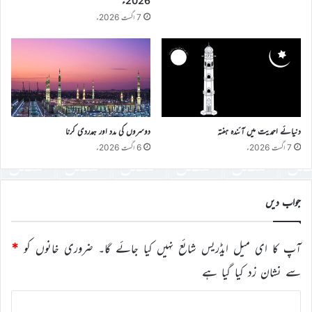
2026ء
7 اگست 2026ء
دنیائے احمدیت میں آئندہ ہفتہ
دوسروں کی مدد اور ہمدردی کرنا
7 اگست 2026ء
6 اگست 2026ء
جواب دیں
آپ کا ای میل ایڈریس شائع نہیں کیا جائے گا۔
ضروری خانوں کو
*
سے نشان زد کیا گیا ہے
ت