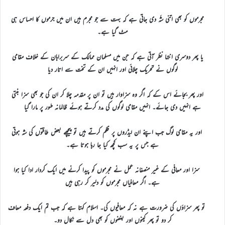
مجرموں کو بھی اتنی شَہ دی جاتی ہے کہ بہت سے جو مجرم ہیں ان میں جرموں کا احساس ہی
مٹ گیا ہے۔
یا پھر دوسری انتہا نظر آتی ہے کہ جن میں مسلمان ممالک کے سربراہان کے خلاف مقامی
لوگوں نے تحریک چلائی اور انہیں ان کے تخت سے اتار دیا
اور پھر بجائے اس کے کہ اگر وہ سزاوار ہیں تو ان پر مقدمہ چلا کر ان کی جو بھی سزا بنتی
ہے انہیں دی جائے۔ انہیں مقامی لوگوں کی مدد کرتے ہوئے ظالمانہ طور پر مارا گیا
اور یہ مقامی لوگ جب اپنے ان لیڈروں پر ظلم کرتے ہیں تو پیچھے بعض طاقتوں کی شہ ہوتی
ہے جس پر یہ سب کچھ کیا جا رہا ہوتا ہے۔
سزا اور معافی کے غیر منصفانہ عمل نے مجرموں کو پیدا کرنے میں ایک کردار ادا کیا ہوا
ہے۔ اگر معافیاں مجرموں کو دلیر کر رہی ہیں
تو پھر سزاؤں کی ضرورت ہے نہ کہ معافیوں کی۔ اسلام کہتا ہے کہ جب تم ایک دفعہ معاف
کر دو تو پھر کینوں اور بغضوں کو بھی دل سے نکال دو۔