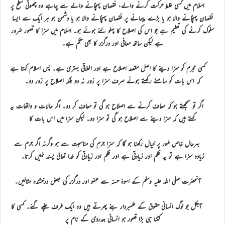
اسلام میں کسی غلط حرکت کرنے والے، نقصان پہنچانے والے سے چاہے وہ چھوٹی سطح پر
نقصان پہنچانے والا ہو یا بڑے پیمانے پر نقصان پہنچانے والا ہو یا دشمن ہو ہر ایک سے ایسا
سلوک کرنے کی تعلیم ہے جو اس کی اصلاح کا پہلو لئے ہوئے ہو۔ اسلام میں سزا کا تصور ضرور
ہے لیکن ساتھ معافی اور درگزر کا بھی حکم ہے۔
کسی مجرم کو سزا دینے کا اصل مقصد اصلاح ہے اور اخلاقی بہتری ہے۔ پس اسلام کہتا ہے
کہ اس بات کو سامنے رکھتے ہوئے صرف سزا پر زور نہ دو بلکہ اصلاح پر زور دو۔
اگر تو سمجھتے ہو کہ معاف کرنے سے اصلاح ہو گی تو معاف کر دو۔ اگر حالات و واقعات یہ
کہتے ہیں کہ سزا دینے سے اصلاح ہو گی تو سزا دو۔ لیکن سزا میں اس بات کا
بہرحال خاص طور پر خیال رکھنا ہو گا کہ سزا جرم کی مناسبت سے ہو وگرنہ اگر جرم سے
زیادہ سزا ہے تو یہ ظلم اور زیادتی ہے اور ظلم اور زیادتی کو خدا تعالیٰ پسند نہیں کرتا۔
آنحضرت صلی اللہ علیہ وسلم کے اسوۂ حسنہ سے عفو اور درگزر کی بعض درخشندہ مثالیں۔
آجکل جو لوگ انسانی حقوق کے علمبردار بنے پھرتے ہیں وہ ایک طرف چلے گئے۔ کسی کا
کتنا ہی بڑا قصور ہو انسانی ہمدردی کے نام پر