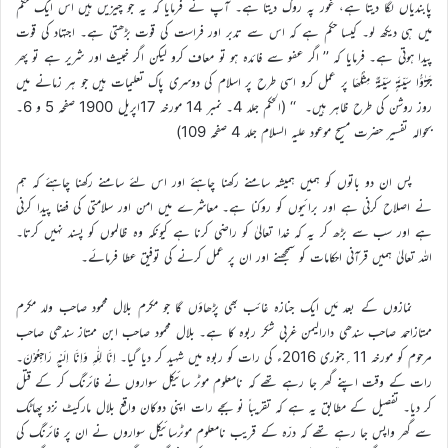
پابندیاں لگا دیتا ہے، غور پہ روک دیتا ہے۔ آپ نے فرمایا کہ یہ جو چیزیں ہیں اس ایک حکم
میں ہی دیکھ لو۔ کیسا حکم ہے کہ اس سے تدبر اور فراست کی قوت بڑھتی ہے۔ اجتہاد کی قوت
پیدا ہوتی ہے۔ فرمایا کہ ’’ اگر عفو سے فائدہ ہو تو معاف کرو لیکن اگر خبیث اور شریر ہے تو پھر
جَزٰٓؤُا سَیِّئَۃٍ سَیِّئَۃٌ مِثْلُھَا پر عمل کرو اسی طرح پر اسلام کی دوسری پاک تعلیمات ہیں جو ہر زمانے میں
روز روشن کی طرح ظاہر ہیں۔ ‘‘ (الحکم جلد 4۔ نمبر 14 مورخہ 17اپریل 1900 صفحہ 5 و 6۔
بحوالہ تفسیر حضرت مسیح موعود علیہ السلام جلد 4 صفحہ 109)
پس ان دو باتوں کو ہمیں ہمیشہ سامنے رکھنا چاہئے اور اس لئے سامنے رکھنا چاہئے کہ ہم
نے اصلاح کرنی ہے اور برائیوں کو روکنا ہے۔ معاشرے میں امن اور سلامتی کی فضا پیدا کرنی
ہے اور سب سے بڑھ کر یہ کہ خدا تعالیٰ کو راضی کرنا ہے کیونکہ وہ ظالموں کو پسند نہیں کرتا۔
اللہ تعالیٰ ہمیں قرآنی احکامات کو سمجھنے اور ان پر عمل کرنے کی توفیق عطا فرمائے۔
نمازوں کے بعد مَیں ایک جنازہ غائب بھی پڑھاؤں گا جو مکرم بلال محمود صاحب ولد مکرم
ممتازاحمد صاحب سندھی دارالیمن غربی شکر ربوہ کا ہے۔ بلال محمود صاحب ابن ممتاز سندھی صاحب
مرحوم کو مورخہ 11؍جنوری 2016ء کی رات کو ربوہ میں شہید کر دیا گیا۔ اِنَّا لِلّٰہِ وَاِنَّا اِلَیْہِ رَاجِعُوْنَ۔
رات کے وقت اپنے گھر جا رہے تھے کہ نامعلوم موٹر سائیکل سواروں نے فائرنگ کر کے قتل
کر دیا۔ تفصیل کے مطابق یہ ہے کہ تقریباً نو بجے رات اپنی دوکان واقع بلال مارکیٹ نزد پھاٹک
سے گھر واپس جا رہے تھے کہ درّہ کے قریب نامعلوم موٹرسائیکل سواروں نے ان پر فائرنگ کی