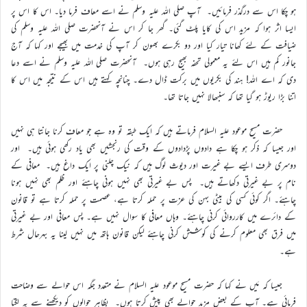
ہو چکا اس سے درگذر فرمائیں۔ آپ صلی اللہ علیہ وسلم نے اسے معاف فرما دیا۔ اس کا اس پر
ایسا اثر ہوا کہ مزید اس کی کایا پلٹ گئی۔ گھر جا کر اس نے آنحضرت صلی اللہ علیہ وسلم کی
ضیافت کے لئے کھانا تیار کیا اور دو بکرے بھون کر آپ کی خدمت میں بھیجے اور کہا کہ آج
جانور کم ہیں اس لئے یہ معمولی تحفہ بھیج رہی ہوں۔ آنحضرت صلی اللہ علیہ وسلم نے اسے دعا
دی کہ اے اللہ! ہند کی بکریوں میں برکت ڈال دے۔ چنانچہ کہتے ہیں اس کے نتیجہ میں اس کا
اتنا بڑا ریوڑ ہو گیا تھا کہ سنبھالا نہیں جاتا تھا۔
حضرت مسیح موعود علیہ السلام فرماتے ہیں کہ ایک طبقہ تو وہ ہے جو معاف کرنا جانتا ہی نہیں
اور جیسا کہ ذکر ہو چکا ہے دادوں پڑدادوں کے وقت کی رنجشیں بھی یاد رکھی ہوئی ہیں۔ اور
دوسری طرف ایسے بے غیرت اور دیوث لوگ ہیں کہ نیک چلنی پر ایک داغ ہیں۔ معافی کے
نام پر بے غیرتی دکھاتے ہیں۔ پس بے غیرتی بھی نہیں ہونی چاہئے اور ظلم بھی نہیں ہونا
چاہئے۔ اگر کوئی کسی کی بیٹی بہن کی عزت پر حملہ کرتا ہے، عصمت پر حملہ کرتا ہے تو قانون
کے دائرے میں کارروائی کرنی چاہئے۔ وہاں معافی کا سوال نہیں ہے۔ پس معافی اور بے غیرتی
میں فرق بھی معلوم کرنے کی کوشش کرنی چاہئے لیکن قانون ہاتھ میں نہیں لینا یہ بہرحال شرط
ہے۔
جیسا کہ مَیں نے کہا کہ حضرت مسیح موعود علیہ السلام نے متعدد جگہ اس حوالے سے وضاحت
فرمائی ہے۔ آپ کے بعض مزید حوالے بھی پیش کرتا ہوں۔ بظاہر حوالوں کو دیکھنے سے یہ لگتا