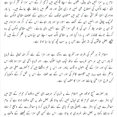
نام پر یہ سزا نہیں دی جاتی۔ ملکوں نے اپنے قوانین میں ترمیم کر کے اس سزا کو ختم کر دیا ہے
جبکہ ایسے لوگوں کی اصلاح بھی نہیں ہو رہی ہوتی اور وہ ظلم میں بڑھتے چلے جاتے ہیں۔ یا پھر
دوسری انتہا نظر آتی ہے کہ جن میں مسلمان ممالک کے سربراہان کے خلاف مقامی لوگوں نے
تحریک چلائی اور انہیں ان کے تخت سے اتار دیا اور پھر بجائے اس کے کہ اگر وہ سزاوار ہیں
تو ان پر مقدمہ چلا کر ان کی جو بھی سزا بنتی ہے انہیں دی جائے۔ انہیں مقامی لوگوں کی مدد
کرتے ہوئے ظالمانہ طور پر مارا گیا اور یہ مقامی لوگ جب اپنے ان لیڈروں پر ظلم کرتے ہیں تو
پیچھے بعض طاقتوں کی شہ ہوتی ہے جس پر یہ سب کچھ کیا جا رہا ہوتا ہے۔
اسلام تو ہر قسم کی اِفراط اور تفریط سے روکتا ہے اور سزا کے لئے اگر اللہ تعالیٰ نے فرمایا
تو پھر اس میں ہر امیر غریب کے ساتھ ایک جیسا سلوک ہے۔ اور فرمایا اتنی ہی سزا دو جتنا اس
نے کیا اور سزا کے کچھ اصول و قواعد بناؤ۔ اور اس پر ہم دیکھتے ہیں کہ آنحضرت صلی اللہ علیہ
وسلم نے جب مدینہ میں حکومت قائم کی اور اس کے بعد خلفاء نے اس پر عمل کر کے دکھایا کہ
کس طرح سزا ملنی چاہئے اور سزا کا مقصد کیا ہے۔
پھر حضرت مسیح موعود علیہ السلام نے یہ فرمایا کہ صرف یہی نہیں دیکھنا کہ مجرم کے حق میں
کیا بہتر ہے۔ صرف مجرم کا ہی خیال نہیں رکھا جاتا بلکہ بعض دفعہ یہ بھی دیکھنا ہوتا ہے کہ عام
معاشرے میں کیا بہتر ہے۔ چھوٹی چیز کو بڑی کے لئے قربان کرنا یا معاشرے کے وسیع تر مفاد
کو سامنے رکھنا یہ بعض دفعہ ضروری ہو جاتا ہے۔ اس لئے کسی بھی سزا کے فیصلے کے وقت یہ