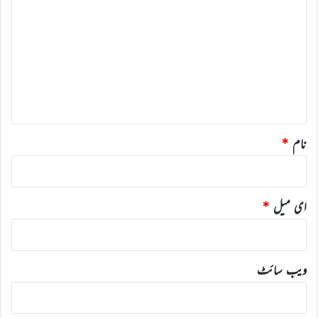
ب
ص
ر
ہ
*
نام
*
ای میل
*
ویب‌ سائٹ