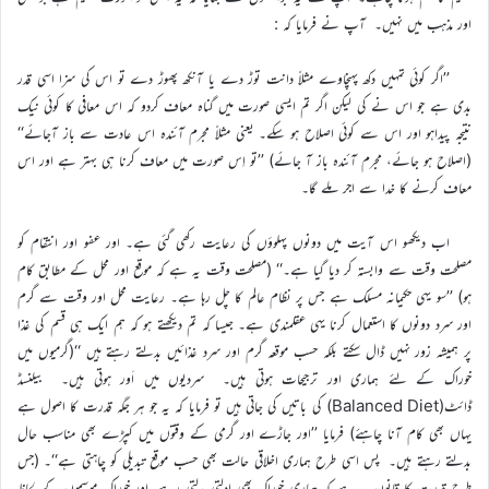
اور مذہب میں نہیں۔ آپ نے فرمایا کہ :
’’اگر کوئی تمہیں دکھ پہنچاوے مثلاً دانت توڑ دے یا آنکھ پھوڑ دے تو اس کی سزا اسی قدر
بدی ہے جو اس نے کی لیکن اگر تم ایسی صورت میں گناہ معاف کردو کہ اس معافی کا کوئی نیک
نتیجہ پیداہو اور اس سے کوئی اصلاح ہو سکے۔ یعنی مثلاً مجرم آئندہ اس عادت سے باز آجائے‘‘
(اصلاح ہو جائے، مجرم آئندہ باز آ جائے) ’’تو اِس صورت میں معاف کرنا ہی بہتر ہے اور اس
معاف کرنے کا خدا سے اجر ملے گا۔
اب دیکھو اس آیت میں دونوں پہلوؤں کی رعایت رکھی گئی ہے۔ اور عفو اور انتقام کو
مصلحت وقت سے وابستہ کر دیا گیا ہے۔‘‘ (مصلحت وقت یہ ہے کہ موقع اور محل کے مطابق کام
ہو) ’’سو یہی حکیمانہ مسلک ہے جس پر نظام عالم کا چل رہا ہے۔ رعایت محل اور وقت سے گرم
اور سرد دونوں کا استعمال کرنا یہی عقلمندی ہے۔ جیسا کہ تم دیکھتے ہو کہ ہم ایک ہی قسم کی غذا
پر ہمیشہ زور نہیں ڈال سکتے بلکہ حسب موقعہ گرم اور سرد غذائیں بدلتے رہتے ہیں ‘‘(گرمیوں میں
خوراک کے لئے ہماری اور ترجیحات ہوتی ہیں۔ سردیوں میں اَور ہوتی ہیں۔ بیلنسڈ
ڈائٹ(Balanced Diet) کی باتیں کی جاتی ہیں تو فرمایا کہ یہ جو ہر جگہ قدرت کا اصول ہے
یہاں بھی کام آنا چاہئے) فرمایا ’’اور جاڑے اور گرمی کے وقتوں میں کپڑے بھی مناسب حال
بدلتے رہتے ہیں۔ پس اسی طرح ہماری اخلاقی حالت بھی حسب موقع تبدیلی کو چاہتی ہے‘‘۔ (جس
طرح قدرت کا قانون یہ ہے کہ ہماری خوراک بھی ادلتی بدلتی رہے۔اور خوراک موسموں کے لحاظ