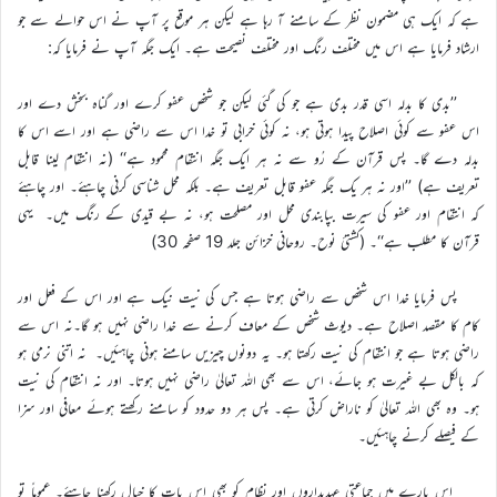
ہے کہ ایک ہی مضمون نظر کے سامنے آ رہا ہے لیکن ہر موقع پر آپ نے اس حوالے سے جو
ارشاد فرمایا ہے اس میں مختلف رنگ اور مختلف نصیحت ہے۔ ایک جگہ آپ نے فرمایا کہ:
’’بدی کا بدلہ اسی قدر بدی ہے جو کی گئی لیکن جو شخص عفو کرے اور گناہ بخش دے اور
اس عفو سے کوئی اصلاح پیدا ہوتی ہو، نہ کوئی خرابی تو خدا اس سے راضی ہے اور اسے اس کا
بدلہ دے گا۔ پس قرآن کے رُو سے نہ ہر ایک جگہ انتقام محمود ہے‘‘ (نہ انتقام لینا قابل
تعریف ہے) ’’اور نہ ہر یک جگہ عفو قابل تعریف ہے۔ بلکہ محل شناسی کرنی چاہئے۔ اور چاہئے
کہ انتقام اور عفو کی سیرت بپابندی محل اور مصلحت ہو، نہ بے قیدی کے رنگ میں۔ یہی
قرآن کا مطلب ہے‘‘۔ (کشتیٔ نوح۔ روحانی خزائن جلد 19 صفحہ 30)
پس فرمایا خدا اس شخص سے راضی ہوتا ہے جس کی نیت نیک ہے اور اس کے فعل اور
کام کا مقصد اصلاح ہے۔ دیوث شخص کے معاف کرنے سے خدا راضی نہیں ہو گا۔نہ اس سے
راضی ہوتا ہے جو انتقام کی نیت رکھتا ہو۔ یہ دونوں چیزیں سامنے ہونی چاہئیں۔ نہ اتنی نرمی ہو
کہ بالکل بے غیرت ہو جائے، اس سے بھی اللہ تعالیٰ راضی نہیں ہوتا۔ اور نہ انتقام کی نیت
ہو۔ وہ بھی اللہ تعالیٰ کو ناراض کرتی ہے۔ پس ہر دو حدود کو سامنے رکھتے ہوئے معافی اور سزا
کے فیصلے کرنے چاہئیں۔
اس بارے میں جماعتی عہدیداروں اور نظام کو بھی اس بات کا خیال رکھنا چاہئے۔ عموماً تو