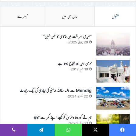
مقبول
حال ہی میں
تبصرے
’’میری سر شت میں ناکامی کا خمیر نہیں‘‘
29 جولائی 2025ء
مومن دلیر اور شجاع ہوتا ہے
10 ستمبر 2019ء
Mendig سے جلسہ سالانہ جرمنی کی تیاری کی ایک رپورٹ
22 اگست 2024ء
ہم نے کورونا وائرس کو کیسے اپنے گھر سے نکالا؟
21 اپریل 2020ء
Viber
Telegram
WhatsApp
X
Faceboo