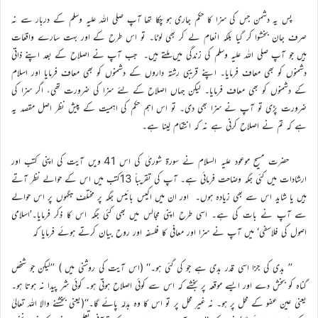
پس یہ دشمن جس کی سزا کا حکم جاری ہو چکا تھا آپ صلی اللہ علیہ وسلم کے دربار سے نہ
صرف جان بخشوا کر گیا بلکہ انعام لے کر بھی لوٹا۔ تو اس طرح کے اور بہت سارے واقعات
ہیں جو آپ صلی اللہ علیہ وسلم کی زندگی میں ملتے ہیں۔ جب آپ نے اصلاح کے بعد اپنے ذاتی
دشمنوں کو بھی معاف فرمایا۔ اپنے قریبی رشتہ داروں کے دشمنوں کو بھی معاف فرمایا اور اسلام
کے دشمنوں کو بھی معاف فرمایا۔ لیکن جہاں اصلاح کے لئے سزا کی ضرورت تھی، اگر سزا کی
ضرورت پڑی تو آپ نے سزا بھی دی۔ تو اس اہم حکم کی اہمیت کے پیش نظر اصل مقصد یہ
ہے کہ تم نے اصلاح کرنی ہے نہ کہ انتقام لینا ہے۔
حضرت مسیح موعود علیہ السلام نے سورۃ شوریٰ کی اس 41 ویں آیت کی اپنی کتب اور
ارشادات میں کئی جگہ وضاحت فرمائی ہے۔ آپ کی تقریباً 13کتب میں اس کے حوالے نظر آتے
ہیں یا شاید اس سے بھی زیادہ ہوں۔ اور ان میں اکیس بائیس جگہ پر مختلف جگہوں پر اس حوالے
سے آپ نے بات کی ہے۔ اسی طرح اپنی مجالس میں بھی کئی جگہ اس کا ذکر فرمایا۔’اسلامی
اصول کی فلاسفی‘ میں آپ نے سزا اور معافی کا فلسفہ اور روح بیان کرتے ہوئے فرمایا کہ
’’ بدی کی جزا اسی قدر بدی ہے جو کی گئی ہو۔‘‘ (اس آیت کی روشنی میں ) ’’لیکن جو شخص
گناہ کو بخش دے اور ایسے موقعہ پر بخشے کہ اس سے کوئی اصلاح ہوتی ہو۔ کوئی شر پیدا نہ ہوتا ہو۔
یعنی عین عفو کے محل پر ہو۔ نہ غیر محل پر تو اس کا وہ بدلہ پائے گا۔‘‘(یعنی بخشنے والا اللہ تعالیٰ