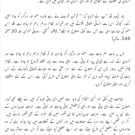
انسان کی طبیعت کے مطابق ہو اور یہی انسان اور حیوان میں فرق ہے۔
پھر ایک جگہ آپ نے فرمایا کہ: ’’ قرآن شریف نے بے فائدہ عفو اور درگزر کو جائز نہیں
رکھا۔ کیونکہ اس سے انسانی اخلاق بگڑتے ہیں اور شیرازہ نظام درہم برہم ہو جاتا ہے بلکہ اس
عفو کی اجازت دی ہے جس سے کوئی اصلاح ہو سکے‘‘۔(چشمۂ مسیحی۔ روحانی خزائن جلد 20 صفحہ
346۔حاشیہ)
پس یہ بہت اہم بات ہے۔ عفو اور درگذر اگر بلا وجہ ہو تو نظام درہم برہم ہو جاتا ہے اور
انسان کے اندر بے قیدی پیدا ہو جاتی ہے۔ اپنی حدود سے باہر نکلنا شروع ہو جاتا ہے۔ نظام
قائم نہیں رہتا۔ پس جن کو اصلاح کے لئے سزا ملتی ہے وہ بجائے ڈھٹائی دکھانے کے اس
بات کی طرف زیادہ توجہ دیں کہ ہم نے اپنی اصلاح کس طرح کرنی ہے۔ اس کے لئے استغفار
کریں اور اپنی اصلاح کریں۔
جماعت میں کوئی سزا کسی انتقام کی وجہ سے نہیں دی جاتی جیسا کہ میں نے پہلے بھی کہا۔
اصلاح کے لئے دی جاتی ہے اور یہی کوشش ہونی چاہئے اور ہوتی ہے۔ صرف عہدیداروں کے
لئے ہی یہ نہیں ہے۔ صرف عہدیداروں کا ہی قصور نہیں بلکہ افراد کے بھی قصور ہوتے ہیں۔
اگر ہر شخص اپنے روز مرہ کے معاملات میں اور آپس کے تعلقات میں اپنا جائزہ لے کہ وہ
دوسروں کے متعلق کس طرح سوچتا ہے اور اپنے متعلق کیا سوچتا ہے تو اس سے معاشرے میں