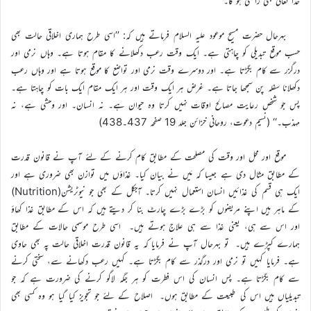
خدا تعالیٰ بھی راضی ہو گا۔
بہرحال حضرت مسیح موعود علیہ السلام فرماتے ہیں کہ: ’’اسی طرح ہماری اخلاقی حالت بھی
حسب موقع تبدیلی کو چاہتی ہے۔ ایک وقت رعب دکھلانے کا مقام ہوتا ہے۔ وہاں نرمی اور
درگزر سے کام بگڑتا ہے۔ اور دوسرے وقت نرمی اور تواضع کا موقع ہوتا ہے اور وہاں رعب
دکھلانا سفلہ پن سمجھا جاتا ہے۔ غرض ہر ایک وقت اور ہر ایک مقام ایک بات کو چاہتا ہے۔
پس جو شخص رعایت مصالح اوقات نہیں کرتا وہ حیوان ہے۔ نہ انسان۔ اور وحشی ہے، نہ
مہذب۔‘‘ (نسیم دعوت، روحانی خزائن جلد 19 صفحہ 437۔438)
موقع اور محل اور وقت کی مصلحت کے مطابق کام کرنے کے لئے آپ نے قانون قدرت
کے مطابق مثال دی ہے جیسا کہ مَیں نے بیان کیا۔ غذاؤں میں توازن بھی ضروری ہے اور
ایک ہی قسم کی غذائیں انسان استعمال نہیں کرتا۔ آجکل کے بھی جو نیوٹریشن(Nutrition)
کے ماہر ہیں اپنے مریضوں کو بڑے بڑے چارٹ بنا کر دیتے ہیں کہ اس کے مطابق غذا کھاؤ
اور اس سے ہی، یعنی غذا سے ہی علاج ہوتے ہیں۔ اسی طرح موسمی حالات کے مطابق
ہمارے کپڑے ہیں۔ تو بہرحال آپ نے فرمایا کہ یہ قانون قدرت اخلاقی حالت پہ بھی حاوی
ہے۔ فرمایا کہیں تو نرمی اور درگذر سے کام بگڑتا ہے۔ کہیں رعب دکھانے سے، سختی کرنے
سے کام بگڑتا ہے۔ پس انسان کی اس فطرت کو ہر جگہ لاگو کرنے کی ضرورت ہے کہ جو
تبدیلیاں ہیں اس کی طبیعت کے مطابق ہوں۔ اصلاح کے لئے جو تجویز کیا گیا ہو وہ کسی بھی