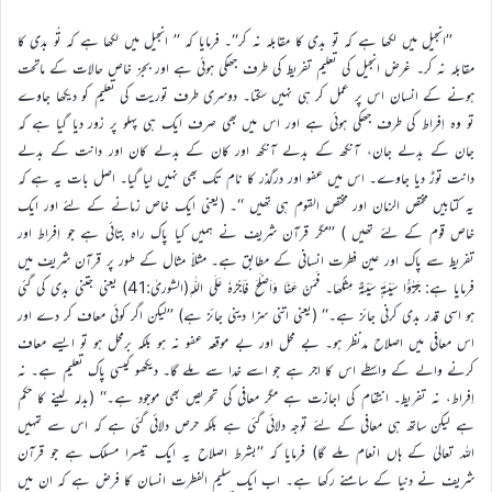
’’انجیل میں لکھا ہے کہ تو بدی کا مقابلہ نہ کر‘‘۔ فرمایا کہ ’’ انجیل میں لکھا ہے کہ تُو بدی کا
مقابلہ نہ کر۔ غرض انجیل کی تعلیم تفریط کی طرف جھکی ہوئی ہے اور بجز خاص حالات کے ماتحت
ہونے کے انسان اس پر عمل کر ہی نہیں سکتا۔ دوسری طرف توریت کی تعلیم کو دیکھا جاوے
تو وہ اِفراط کی طرف جھکی ہوئی ہے اور اس میں بھی صرف ایک ہی پہلو پر زور دیا گیا ہے کہ
جان کے بدلے جان، آنکھ کے بدلے آنکھ اور کان کے بدلے کان اور دانت کے بدلے
دانت توڑ دیا جاوے۔ اس میں عفو اور درگذر کا نام تک بھی نہیں لیا گیا۔ اصل بات یہ ہے کہ
یہ کتابیں مختص الزمان اور مختص القوم ہی تھیں ‘‘۔ (یعنی ایک خاص زمانے کے لئے اور ایک
خاص قوم کے لئے تھیں ) ’’مگر قرآن شریف نے ہمیں کیا پاک راہ بتائی ہے جو اِفراط اور
تفریط سے پاک اور عین فطرت انسانی کے مطابق ہے۔ مثلاً مثال کے طور پر قرآن شریف میں
فرمایا ہے: جَزٰٓؤُا سَیِّئَۃٍ سَیِّئَۃٌ مِثْلُھَا۔ فَمَنْ عَفَا وَاَصْلَحَ فَاَجْرُہٗ عَلَی اللّٰہِ(الشوریٰ:41) یعنی جتنی بدی کی گئی
ہو اسی قدر بدی کرنی جائز ہے۔‘‘ (یعنی اتنی سزا دینی جائز ہے) ’’لیکن اگر کوئی معاف کر دے اور
اس معافی میں اصلاح مدنظر ہو۔ بے محل اور بے موقعہ عفو نہ ہو بلکہ برمحل ہو تو ایسے معاف
کرنے والے کے واسطے اس کا اجر ہے جو اسے خدا سے ملے گا۔ دیکھو کیسی پاک تعلیم ہے۔ نہ
اِفراط، نہ تفریط۔ انتقام کی اجازت ہے مگر معافی کی تحریص بھی موجود ہے۔‘‘ (بدلہ لینے کا حکم
ہے لیکن ساتھ ہی معافی کے لئے توجہ دلائی گئی ہے بلکہ حرص دلائی گئی ہے کہ اس سے تمہیں
اللہ تعالیٰ کے ہاں انعام ملے گا) فرمایا کہ ’’بشرط اصلاح یہ ایک تیسرا مسلک ہے جو قرآن
شریف نے دنیا کے سامنے رکھا ہے۔ اب ایک سلیم الفطرت انسان کا فرض ہے کہ ان میں