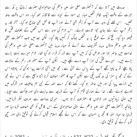
حدیث میں آتا ہے کہ آنحضرت صلی اللہ علیہ وسلم کی صاحبزادی حضرت زینبؓ پر مکّہ سے
ہجرت کے وقت ایک ظالم شخص ھبار بن اسود نے نیزہ سے قاتلانہ حملہ کیا۔ وہ اس وقت حاملہ
تھیں۔ اس حملے کی وجہ سے آپ کو زخم بھی آئے اور آپ کا حمل بھی ضائع ہو گیا۔ آخر کار یہ
زخم آپ کے لئے جان لیوا ثابت ہوئے۔ اس جرم کی وجہ سے اس شخص کے خلاف قتل کا
فیصلہ دیا گیا۔ فتح مکہ کے موقع پر یہ شخص بھاگ کر کہیں چلا گیا۔ لیکن بعد میں جب آنحضرت صلی
اللہ علیہ وسلم واپس مدینہ تشریف لے آئے تو ھبار مدینہ میں آنحضرت صلی اللہ علیہ وسلم کی
خدمت میں حاضر ہوا اور عرض کی کہ میں آپ سے ڈر کر فرار ہو گیا تھا۔ جرم میرے بہت بڑے
بڑے ہیں۔ میرے قتل کی سزا آپ دے چکے ہیں۔ لیکن آپ کے عفو اور رحم کے حالات
پتا چلے تو یہ چیز مجھے آپ کے پاس لے آئی ہے۔ مجھ میں اتنی جرأت پیدا ہوگئی کہ باوجود اس
کے کہ مجھ پر سزا کی حد لگ چکی ہے لیکن آپ کا عفو، معاف کرنا اتنا وسیع ہے کہ اس نے مجھ
میں جرأت پیدا کی اور مَیں حاضر ہو گیا۔ کہنے لگا کہ اے اللہ کے نبی ہم جاہلیت اور شرک میں
ڈوبے ہوئے تھے۔ خدا نے ہماری قوم کو آپ کے ذریعہ سے ہدایت دی اور ہلاکت سے بچایا۔
مَیں اپنی زیادتیوں اور جرموں کا اعتراف کرتا ہوں۔ میری جہالت سے صرفِ نظر فرمائیں۔
چنانچہ آنحضرت صلی اللہ علیہ وسلم نے اپنی صاحبزادی کے اس قاتل کو بھی معاف فرما دیا اور
فرمایا جا ھبار اللہ کا تجھ پر احسان ہے کہ اس نے تجھے اسلام قبول کرنے کی توفیق دی اور سچی
توبہ کرنے کی توفیق دی۔
(المعجم الکبیر للطبرانی جلد 22صفحہ 431 مسند النساء ذکر سن زینب… حدیث 1051 والسیرۃ