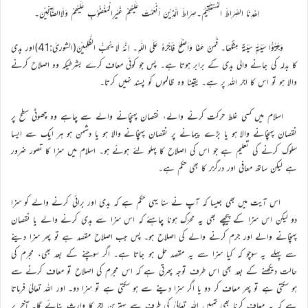
اِھْدِنَا الصِّرَاطَ الْمُسْتَقِیْمَ۔صِرَاطَ الَّذِیْنَ اَنْعَمْتَ عَلَیْھِمْ غَیْرِالْمَغْضُوْبِ عَلَیْھِمْ وَلَاالضَّآلِّیْنَ۔
وَجَزٰٓؤُا سَیِّئَۃٍ سَیِّئَۃٌ مِثْلُھَا۔ فَمَنْ عَفَا وَاَصْلَحَ فَاَجْرُہٗ عَلَی اللّٰہِ۔ اِنَّہٗ لَا یُحِبُّ الظّٰلِمِیْنَ(الشوریٰ:41)اور بدی
کا بدلہ کی جانے والی بدی کے برابر ہوتا ہے۔ پس جو کوئی معاف کرے بشرطیکہ وہ اصلاح کرنے
والا ہو تو اس کا اجر اللہ پر ہے۔ یقینا وہ ظالموں کو پسند نہیں کرتا۔
اسلام میں کسی غلط حرکت کرنے والے، نقصان پہنچانے والے سے چاہے وہ چھوٹی سطح پر
نقصان پہنچانے والا ہو یا بڑے پیمانے پر نقصان پہنچانے والا ہو یا دشمن ہو ہر ایک سے ایسا
سلوک کرنے کی تعلیم ہے جو اس کی اصلاح کا پہلو لئے ہوئے ہو۔ اسلام میں سزا کا تصور ضرور
ہے لیکن ساتھ معافی اور درگزر کا بھی حکم ہے۔
اس آیت میں بھی جیسا کہ آپ نے سنا یہی حکم ہے کہ بدی اور برائی کرنے والے کو سزا
دو لیکن اس سزا کے پیچھے بھی یہ محرّک ہونا چاہئے کہ اس سزا سے بدی کرنے والے یا نقصان
پہنچانے والے اور جرم کرنے والے کی اصلاح ہو۔ پس جب اصلاح مقصد ہے تو پھر سزا دینے
سے پہلے یہ سوچو کہ کیا سزا سے یہ مقصد حل ہو جاتا ہے۔ اگر سوچنے کے بعد بھی، مجرم کی
حالت دیکھنے کے بعد بھی اس طرف توجہ پھرتی ہے کہ اس مجرم کی اصلاح تو معاف کرنے سے
ہو سکتی ہے تو پھر معاف کر دو یا اگر سزا دینے سے ہو سکتی ہے تو سزا دو۔ اور اللہ تعالیٰ فرماتا
ہے کہ یہ معاف کرنا بھی تمہیں اللہ تعالیٰ کی طرف سے بہترین اجر کا وارث بنائے گا۔ آخر پر