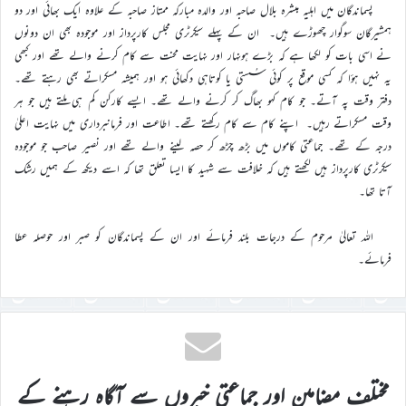
پسماندگان میں اہلیہ مبشرہ بلال صاحبہ اور والدہ مبارکہ ممتاز صاحبہ کے علاوہ ایک بھائی اور دو
ہمشیرگان سوگوار چھوڑے ہیں۔ ان کے پہلے سیکرٹری مجلس کارپرداز اور موجودہ بھی ان دونوں
نے اسی بات کو لکھا ہے کہ بڑے ہونہار اور نہایت محنت سے کام کرنے والے تھے اور کبھی
یہ نہیں ہؤا کہ کسی موقع پر کوئی سُستی یا کوتاہی دکھائی ہو اور ہمیشہ مسکراتے بھی رہتے تھے۔
دفتر وقت پہ آتے۔ جو کام کہو بھاگ کر کرنے والے تھے۔ ایسے کارکن کم ہی ملتے ہیں جو ہر
وقت مسکراتے رہیں۔ اپنے کام سے کام رکھتے تھے۔ اطاعت اور فرمانبرداری میں نہایت اعلیٰ
درجہ کے تھے۔ جماعتی کاموں میں بڑھ چڑھ کر حصہ لینے والے تھے اور نصیر صاحب جو موجودہ
سیکرٹری کارپرداز ہیں لکھتے ہیں کہ خلافت سے شہید کا ایسا تعلق تھا کہ اسے دیکھ کے ہمیں رشک
آتا تھا۔
اللہ تعالیٰ مرحوم کے درجات بلند فرمائے اور ان کے پسماندگان کو صبر اور حوصلہ عطا
فرمائے۔
مختلف مضامین اور جماعتی خبروں سے آگاہ رہنے کے