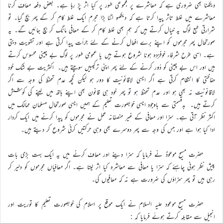
دیکھنا بھی ضروری ہے کہ معاشرے پر مجموعی طور پر کیا اثر پڑ رہا ہے۔ بعض دفعہ معاف کرنا
معاشرے میں غلط تاثر پیدا کرتا ہے کہ دیکھو اتنا بڑا مجرم ایک غلط کام کر کے پھر بچ گیا۔ تو
شرارتی طبع لوگ یہ خیال کرتے ہیں کہ ہم بھی غلط کام کر کے معافی مانگ کر بچ جائیں گے۔ یہ
صورتحال پھر مجرموں کو اپنے برے افعال کرنے کے لئے جرأت پیدا کرتی ہے اور تقویت دیتی
ہے۔ اسی طرح شرفاء خوفزدہ ہونا شروع ہوتے ہیں یا عمومی طور پر لوگ بے چینی محسوس کرتے
ہیں اور اس بے چینی کو دُور کرنے کے لئے پھر اپنی ترکیبیں سوچتے ہیں۔ اکثریت بے شک خود
حفاظتی کا انتظام کرتی ہے اگر ایسی لاقانونیت کا دور ہو لیکن کچھ عدم تحفظ کی وجہ سے اگر
لاقانونیت نہ بھی ہو اور عدم تحفظ ہو تو پھر خود ہی قانون بھی اپنے ہاتھ میں لینے کی کوشش
کرتے ہیں۔ بدقسمتی سے باوجود ایسی خوبصورت تعلیم کے ہمیں ایسی صورتحال مسلمان ممالک میں
اکثر نظر آتی ہے۔ سزا اور معافی کے غیر منصفانہ عمل نے مجرموں کو پیدا کرنے میں ایک کردار
ادا کیا ہوا ہے اور جس کی وجہ سے پھر دوسرے بھی وہی حرکتیں کرنی شروع کر دیتے ہیں۔
حضرت مسیح موعودؑ نے فرمایا کہ سزا دینے اور معاف کرنے میں یہ ایک بہت بڑی بات
پیش نظر ہونی چاہئے کہ سزا یا معافی سے معاشرہ کیا اثر لیتا ہے۔ اگر معافیاں مجرموں کو دلیر کر
رہی ہیں تو پھر سزاؤں کی ضرورت ہے نہ کہ معافیوں کی۔
حضرت مسیح موعود علیہ السلام نے ایک موقع پر اسلام کی خوبصورت تعلیم کا توریت اور
انجیل سے مقابلہ کرتے ہوئے فرمایا کہ :