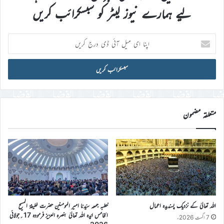
لیے ہمارے نیوز لیٹر کو سبسکرائب کریں
اپنا
ای
میل
آئی
ڈی
درج
کریں
متعلقہ مضمون
اللہ تعالیٰ کے نزدیک پسندیدہ اعمال
خطبہ جمعہ سیّدنا امیر المومنین حضرت خلیفۃ المسیح
الخامس ایّدہ اللہ تعالیٰ بنصرہ العزیز فرمودہ 17؍جولائی
7 اگست 2026ء