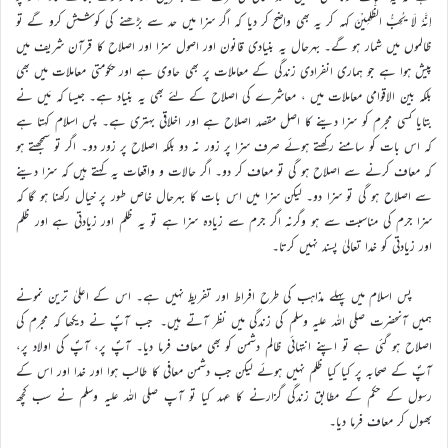
اِنَّہٗ لَا یُحِبُّ الظّٰلِمِیْنَ کہہ کر یہ بھی واضح کر دیا کہ اگر سزا میں حد سے بڑھنے کی کوشش کرو گے تو
ظالموں میں شمار ہو گے۔ بہرحال یہ بنیادی قانون اور اصول سزا اور اصلاح کا قرآن شریف میں
پیش ہوا ہے جو ہماری انفرادی زندگی کے معاملات پر بھی حاوی ہے اور حکومتی معاملات میں بھی
بلکہ بین الاقوامی معاملات میں ، معاشرے کی اصلاح کے لئے بھی یہ بنیاد ہے۔ جیسا کہ مَیں نے
بتایا کسی مجرم کو سزا دینے کا اصل مقصد اصلاح ہے اور اخلاقی بہتری ہے۔ پس اسلام کہتا ہے
کہ اس بات کو سامنے رکھتے ہوئے صرف سزا پر زور نہ دو بلکہ اصلاح پر زور دو۔ اگر تو سمجھتے ہو
کہ معاف کرنے سے اصلاح ہو گی تو معاف کر دو۔ اگر حالات و واقعات یہ کہتے ہیں کہ سزا دینے
سے اصلاح ہو گی تو سزا دو۔ لیکن سزا میں اس بات کا بہرحال خاص طور پر خیال رکھنا ہو گا کہ
سزا جرم کی مناسبت سے ہو وگرنہ اگر جرم سے زیادہ سزا ہے تو یہ ظلم اور زیادتی ہے اور ظلم
اور زیادتی کو خدا تعالیٰ پسند نہیں کرتا۔
پس اسلام میں پہلے مذاہب کی طرح افراط اور تفریط نہیں ہے۔ اس کے اعلیٰ ترین نمونے
ہمیں آنحضرت صلی اللہ علیہ وسلم کی زندگی میں نظر آتے ہیں۔ جب آپؐ نے دیکھا کہ مجرم کی
اصلاح ہو گئی ہے تو اپنے انتہائی ظالم دشمن کو بھی معاف فرما دیا۔ آپؐ پر، آپؐ کی اولاد پر،
آپؐ کے صحابہ پر کیا کیا ظلم نہیں ہوئے لیکن جب دشمن معافی کا طالب ہوا اور خدا اور اس کے
رسول کے حکم کے مطابق زندگی گزارنے کا عہد کیا تو آپ صلی اللہ علیہ وسلم نے سب کچھ
بھول کر معاف فرما دیا۔