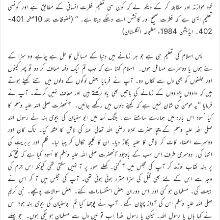
خود موازنہ اور مقابلہ کر کے دیکھ لے کہ کون سی تعلیم فطرت انسانی کے مطابق ہے اور کونسی
تعلیم ایسی ہے کہ فطرت صحیح اور کانشس اسے دھکّے دیتا ہے۔ ‘‘ (ملفوظات جلد 10صفحہ 401-
402۔ ایڈیشن 1984ء مطبوعہ انگلستان)
پس اسلام کی تعلیم ہی ہے جو ہر زمانے میں دنیا کے مسائل کا حل ہے چاہے وہ سزا کے
لئے ہوں یا دوسرے مسائل ہوں۔ اسلام کہتا ہے کہ جب تم ایک دفعہ معاف کر دو تو پھر کینوں
اور بغضوں کو بھی دل سے نکال دو۔ آپ نے فرمایا بعض لوگوں کے دلوں میں اتنے کینے ہوتے
ہیں کہ دادوں پڑدادوں کے زمانے کی باتیں بھی یاد رکھتے ہیں اور معاف نہیں کرتے۔ آپ نے
فرمایا ’’یہ مومن کی شان نہیں ہے کہ کینے دلوں میں رکھے جائیں۔ آنحضرت صلی اللہ علیہ وسلم کا
کیا اُسوہ اس بارہ میں ہمارے سامنے ہے۔ جنگ اُحد میں ابو سفیان کی بیوی ہند نے رسول اللہ
صلی اللہ علیہ وسلم کے چچا حضرت حمزہ رضی اللہ تعالیٰ عنہ کی لاش کا مثلہ کیا۔ ناک کان اور
دوسرے اعضاء کاٹ کر لاش کا حلیہ بگاڑ دیا۔ ان کا کلیجہ نکال کر چبا لیا۔ ظلم اور بربریت کی
انتہا کی۔ دوسری طرف اس سب کے باوجود آنحضرت صلی اللہ علیہ وسلم کا اُسوہ کیا ہے کہ فتح مکہ
پر ہند نقاب اوڑھ کر آپ کی مجلس میں آ گئی۔ کھلے طور پر آ نہیں سکتی تھی کیونکہ اس جرم کی
وجہ سے اس کے لئے بھی قتل کی سزا مقرر ہوئی ہوئی تھی۔ آپ کی مجلس میں آ کر اس نے
بیعت کی۔ مسلمان ہو گئی اور اس دوران بعض استفسارات کئے۔ بعض سوالات پوچھے۔ نبی کریم
صلی اللہ علیہ وسلم اس کی آواز پہچان گئے۔ آپ نے پوچھا کیا تم ابوسفیان کی بیوی ہند ہو؟ اس
نے کہا ہاں یا رسول اللہ۔ لیکن یا رسول اللہ! اب تو مَیں دل سے مسلمان ہو چکی ہوں۔ جو پہلے