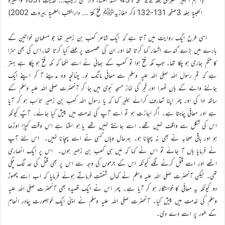
الحلبیۃ جلد 3صفحہ 131-132 ذکر مغازیہﷺ فتح مکۃ … دارالکتب العلمیۃ بیروت 2002)
اسی طرح ایک روایت میں آتا ہے کہ ایک شاعر کعب بن زھیر تھا جو مسلمان خواتین کے
بارے میں بڑے گندے اشعار کہا کرتا تھا اور ان کی عصمت پر حملے کیا کرتا تھا۔اس کی بھی سزا
کا حکم جاری ہو چکا تھا۔ جب مکّہ فتح ہوا تو کعب کے بھائی نے اسے لکھا کہ مکہ فتح ہو چکا ہے بہتر
ہے کہ تم رسول اللہ صلی اللہ علیہ وسلم سے معافی مانگ لو۔ چنانچہ وہ مدینے آ کر اپنے ایک
جاننے والے کے ہاں ٹھہرا اور فجر کی نماز مسجد نبوی میں جا کر آنحضرت صلی اللہ علیہ وسلم کے
ساتھ ادا کی اور پھر اپنا تعارف کرائے بغیر کہا کہ یا رسول اللہ کعب بن زھیر تائب ہو کر آیا
ہے اور معافی چاہتا ہے۔ اگر اجازت ہو تو اسے آپ کی خدمت میں پیش کیا جائے۔ آپؐ کیونکہ
اس کی شکل سے واقف نہیں تھے۔ اسے جانتے نہیں تھے یا ہو سکتا ہے اس وقت کپڑا اوڑھا
ہو اور باقی صحابہ نے بھی نہ پہچانا ہو۔ بہرحال وہاں کسی نے اسے پہچانا نہیں۔ اس لئے آپ
نے فرمایا ہاں آ جائے تو اس نے کہا کہ مَیں ہی کعب بن زھیر ہوں۔ اس پر ایک انصاری
اٹھے اور اسے قتل کرنے لگے کیونکہ اس کے جرموں کی وجہ سے اس پر بھی قتل کی حد لگ چکی
تھی۔ لیکن آنحضرت صلی اللہ علیہ وسلم نے کمال شفقت فرماتے ہوئے فرمایا کہ اب اسے چھوڑ
دو کیونکہ یہ معافی کا خواستگار ہو کر آیا ہے۔ پھر اس نے ایک قصیدہ بھی آنحضرت صلی اللہ علیہ
وسلم کی خدمت میں پیش کیا۔ آنحضرت صلی اللہ علیہ وسلم نے اپنی ایک خوبصورت چادر انعام
کے طور پر اسے دے دی۔