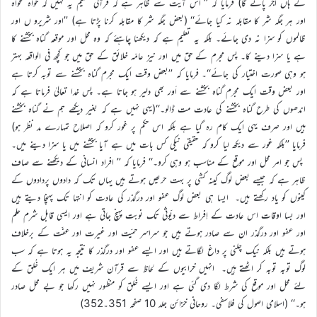
کے ہاں اجر پائے گا) فرمایا کہ ’’ اس آیت سے ظاہر ہے کہ قرآنی تعلیم یہ نہیں کہ خواہ نخواہ
اور ہر جگہ شر کا مقابلہ نہ کیا جائے‘‘ (بعض جگہ شر کا مقابلہ کرنا پڑتا ہے) ’’اور شریرو ں اور
ظالموں کو سزا نہ دی جائے۔ بلکہ یہ تعلیم ہے کہ دیکھنا چاہئے کہ وہ محل اور موقعہ گناہ بخشنے کا
ہے یا سزا دینے کا۔ پس مجرم کے حق میں اور نیز عامّہ خلائق کے حق میں جو کچھ فی الواقعہ بہتر
ہو وہی صورت اختیار کی جائے‘‘۔ فرمایا کہ ’’بعض وقت ایک مجرم گناہ بخشنے سے توبہ کرتا ہے
اور بعض وقت ایک مجرم گناہ بخشنے سے اَور بھی دلیر ہو جاتا ہے۔ پس خدا تعالیٰ فرماتا ہے کہ
اندھوں کی طرح گناہ بخشنے کی عادت مت ڈالو۔‘‘(یہی نہیں ہے کہ بغیر دیکھے ہم نے گناہ بخشنے
ہیں اور صرف یہی ایک کام رہ گیا ہے بلکہ اس حکم پر غور کرو کہ اصلاح تمہارے مد نظر ہو)
فرمایا ’’بلکہ غور سے دیکھ لیا کرو کہ حقیقی نیکی کس بات میں ہے آیا بخشنے میں یا سزا دینے میں۔
پس جو امر محل اور موقع کے مناسب ہو وہی کرو۔‘‘ فرمایا کہ ’’ افراد انسانی کے دیکھنے سے صاف
ظاہر ہے کہ جیسے بعض لوگ کینہ کشی پر بہت حریص ہوتے ہیں یہاں تک کہ دادوں پردادوں کے
کینوں کو یاد رکھتے ہیں۔ ایسا ہی بعض لوگ عفو اور درگذر کی عادت کو انتہا تک پہنچا دیتے ہیں
اور بسا اوقات اس عادت کے اِفراط سے دیّوثی تک نوبت پہنچ جاتی ہے اور ایسی قابل شرم حلم
اور عفو اور درگذر ان سے صادر ہوتے ہیں جو سراسر حمیّت اور غیرت اور عفّت کے برخلاف
ہوتے ہیں بلکہ نیک چلنی پر داغ لگاتے ہیں اور ایسے عفو اور درگذر کا نتیجہ یہ ہوتا ہے کہ سب
لوگ توبہ توبہ کر اٹھتے ہیں۔ انہیں خرابیوں کے لحاظ سے قرآن شریف میں ہر ایک خُلق کے
لئے محل اور موقع کی شرط لگا دی گئی ہے اور ایسے خُلق کو منظور نہیں رکھا جو بے محل صادر
ہو۔‘‘ (اسلامی اصول کی فلاسفی۔ روحانی خزائن جلد 10 صفحہ 351۔352)