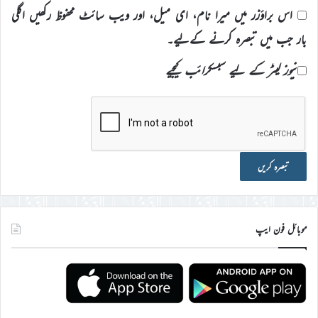
اس براؤزر میں میرا نام، ای میل، اور ویب سائٹ محفوظ رکھیں اگلی
بار جب میں تبصرہ کرنے کےلیے۔
نیوز لیٹر کے لیے سبسکرائب کیجیے
موبائل فون ایپ