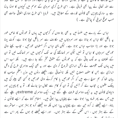
سے اللہ تعالیٰ نے پیدا بھی فرمائی ہے۔ اسی طرح گرمی سردی کے موسم میں کپڑوں کا ادلنا بدلنا
ہے یہ ساری چیزیں بھی قانون قدرت کے مطابق ہیں۔ فرمایا اسی طرح ہماری اخلاقی حالت بھی
حسب موقع تبدیلی کو چاہتی ہے۔ )
لباس کے بارے میں ضمناً مَیں یہ بھی بتا دوں کہ گرمیوں میں یہاں تو عورتوں کا خاص طور
پہ بالکل ننگا لباس ہو جاتا ہے اور سردیوں میں سکارف سے سر بالکل لپیٹا ہوتا ہے، کوٹ پہنا
ہوتا ہے اور بڑا مناسب لباس ہوتا ہے۔ لیکن یہی لباس اگر مسلمان عورتیں ، حجاب لینے والی
عورتیں سردیوں کا لباس تو نہیں لیکن سر ڈھانکنے کی حد تک گرمیوں میں سر ڈھانک لیں تو ان
کے خلاف یہ حد لگ جاتی ہے کہ یہ عورتوں کے حقوق ختم کئے جا رہے ہیں۔ بلکہ اب اس
میں یہاں تک حکومت نے دخل اندازی شروع کر دی ہے اور یہ بھی ایک دوسری طرح کی دخل
اندازی ہے جس کا مقصد اصلاح نہیں بلکہ ناانصافی ہے۔ پچھلے دنوں میں وزیر اعظم صاحب کا
بیان تھا کہ ہم سوچ رہے ہیں کہ اگر عورتیں یا کام کرنے والی عورتیں جو کسی بھی پیشہ کی ہیں
پبلک جگہوں پر حجاب لے کر آئیں گی تو ان کو کام سے نکال دیا جائے گا۔ تو یہ جو چیزیں اور
دنیاوی قانون ہیں یہ ایک دوسری طرف چلے گئے ہیں ، ایک دوسری extremeپر چلے گئے
ہیں جس سے پھر فساد پیدا ہوتا ہے، بے چینیاں پیدا ہوتی ہیں۔ اسلام کہتا ہے کہ ایسے قانون نہ
بناؤ، ایسے فیصلے نہ کرو جن سے بے چینیاں پیدا ہوں بلکہ وہ فیصلے کرو جو بہتر ہوں ، معاشرے
کے لئے بہتر ہوں ، اس شخص کے لئے بہتر ہوں۔ اور ایسے فیصلے جو ہوں گے پھر اس سے