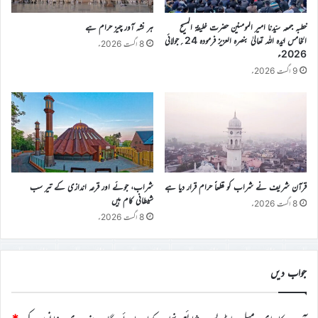
خطبہ جمعہ سیّدنا امیر المومنین حضرت خلیفۃ المسیح
ہر نشہ آور چیز حرام ہے
الخامس ایّدہ اللہ تعالیٰ بنصرہ العزیز فرمودہ 24؍جولائی
8 اگست 2026ء
2026ء
9 اگست 2026ء
قرآن شریف نے شراب کو قطعاً حرام قرار دیا ہے
شراب، جوئے اور قرعہ اندازی کے تیر سب
شیطانی کام ہیں
8 اگست 2026ء
8 اگست 2026ء
جواب دیں