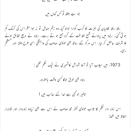
ہوا ہے مبتلا تُو کس گماں میں
رفتہ رفتہ قادیان کی ہجرت کا کرب گوارا ہوتا گیا۔وہ زخم مندمل تو نہ ہوا مگر اس کی کسک کم
ہو تی گئی۔ ربوہ میں پروانے شمع خلا فت کے گرد جمع ہو تے رہے۔ ربوہ نے مرجع خلائق ہونے
کا شرف حاصل کر لیا۔ اس مرکز کے ساتھ بھی مولوی صاحب کی وابستگی اسی طرح پختہ اور مستحکم
رہی۔
1973ء میں سیلاب آیا تو آغا شورش کاشمیری نے ایک نظم لکھی :
ربوہ بھی غرق ہوگا کسی وقت بالضرور
تاخیر ہو گئی ہے خدا کے عذاب میں !
اس زور دار نظم کا جواب مولوی ظفر محمد صاحب نے اس سے بھی زیادہ زوردار اور شاندار
الفاظ میں لکھا:
آغا ہے آج جانئے کیوں پیچ و تاب میں