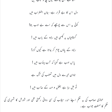
دل اس کا بے قرار ہے، جاں اضطراب میں
کوئی یہ اس سے پوچھے کہ اے بے ادب بتا!
گستاخیاں یہ کیسی ہیں ربوہ کے باب میں !
ربوہ کے پاؤں چوم کر جاتا ہے کیوں گزر!
پاسِ ادب ہے گویا کہ آب چناب میں !
نادان تیرے دل میں تعصّب کی آگ ہے
تُو جل رہا ہے بغض و حسد کے عذاب میں !
مولوی صاحب کی یہ نظم اپنے اندر سیلاب کی سی روانی رکھتی تھی اور شورش کا شمیری کی
نظم کا مسکت جواب ہے۔