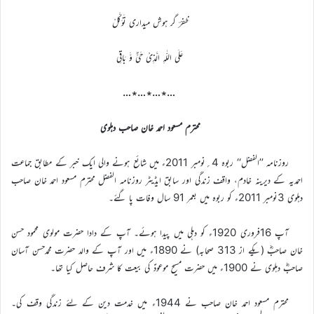
ظفرؔ گر ہوش میداری تَوَکَّلْ
عَلَی اللّٰہِ الَّذِیْ حَیٌّ وَّ بَاقِی
…٭…٭…٭…
محترم مسعود احمد خان صاحب دہلوی
روزنامہ ’’الفضل‘‘ ربوہ 4؍نومبر 2011ء میں شائع ہونے والی ایک خبر کے مطابق جماعت
احمدیہ کے دیرینہ خادم، واقف زندگی اور سابق ایڈیٹر روزنامہ الفضل محترم مسعود احمد خان صاحب
دہلوی 3نومبر 2011ء کو ربوہ میں بعمر 91 سال وفات پا گئے۔
آپ 16فروری 1920ء کو دہلی میں پیدا ہوئے۔ آپ کے دادا حضرت مولوی محمود حسن
خان صاحبؓ (یکے از 313 صحابہ) نے 1890ء میں اور آپ کے والد حضرت محمدحسن آسان
صاحبؓ دہلوی نے 1900ء میں حضرت مسیح موعودؑ کی بیعت کا شرف حاصل کیا تھا۔
محترم مسعود احمد خان صاحب نے 1944ء میں خدمت دین کے لئے زندگی وقف کی۔