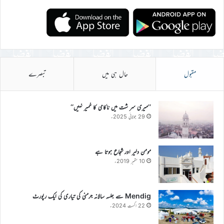
مقبول
حال ہی میں
تبصرے
’’میری سر شت میں ناکامی کا خمیر نہیں‘‘
29 جولائی 2025ء
مومن دلیر اور شجاع ہوتا ہے
10 ستمبر 2019ء
Mendig سے جلسہ سالانہ جرمنی کی تیاری کی ایک رپورٹ
22 اگست 2024ء