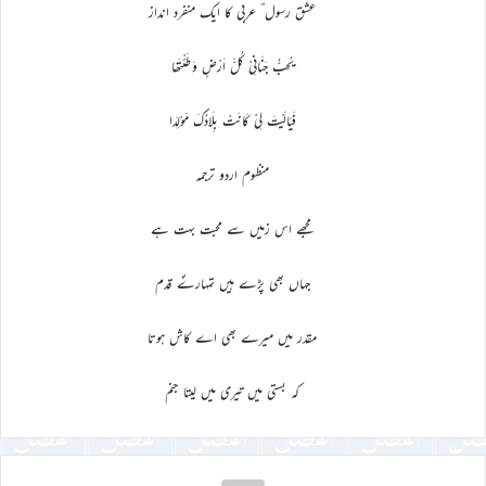
عشق رسول ؐ عربی کا ایک منفرد انداز
یُحِبُّ جَنَانِیْ کُلَّ اَرْضٍ وَطَئْتَھَا
فَیَالَیْتَ لِیْ کَانَتْ بِلَادُکَ مَوْلِدَا
منظوم اردو ترجمہ
مجھے اس زمیں سے محبت بہت ہے
جہاں بھی پڑے ہیں تمہارےؐ قدم
مقدر میں میرے بھی اے کاش ہوتا
کہ بستی میں تیری میں لیتا جنم