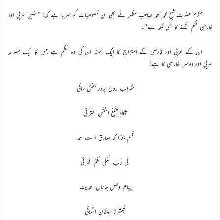
مکرم حضرت شیخ محمد احمد صاحب مظہر نے بھی ان خصوصیات کو سراہا ہے کہ: ’’انہیں عربی اور
فارسی نظم لکھنے کا بھی ملکہ ہے‘‘۔
ان کے عربی اور فارسی کے امتزاج کا ایک نمونہ ان کی وہ نظم ہے جس کا ایک مصرعہ
عربی اور دوسرا فارسی کا ہے:
شراب روح پرور بخش ساقی
تَکَادُ تَبْلُغُ النَّفْسُ التَّرَاقِی
قسم بخدا کہ صادق ہست احمد
اِلَی رَبِّ الْعُلیٰ نِعْمَ الْمُرَاقِی
پیام وصل جاناں احمدیت
تُبَشِّرُنَا بِرَیْحَانِ التَّلَاقِی