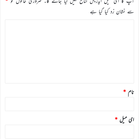
آپ کا ای میل ایڈریس شائع نہیں کیا جائے گا۔
ضروری خانوں کو
*
سے نشان زد کیا گیا ہے
ت
ب
ص
ر
ہ
*
نام
*
ای میل
*