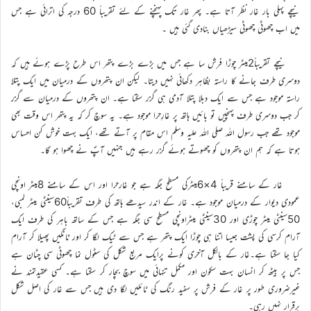
نیچے پہلی بار غار نظر آتا ہے۔ پھر غار تک پہنچنے کے لئے تقریباً 60 درجہ کی اترائی ہے جس
میں اب چھوٹی چھوٹی سیڑھیاں بنادی گئی ہیں ۔
نیچے تقریباً2میٹر چوڑا فرش سا ہے جس میں بڑے بڑے پتھر اس طرح پڑے ہوئے ہیں کہ
دوسری طرف جانے کا راستہ بظاہر دکھائی نہیں دیتا۔ لیکن ان پتھروں کے درمیان میں ایک پتلا
راستہ موجود ہے جس سے ایک دبلا پتلا آدمی ہی گزر سکتا ہے۔ ان پتھروں کے درمیان سے گزر
کر جب دوسری طرف پہنچیں تو بائیں ہاتھ پر غارِحرا موجود ہے۔ یہ سوچ کر کہ یہ پتھر اس وقت بھی
موجود تھے جب رسول اللہ صلی اللہ علیہ وسلم اس مقام پر آتے تھے، ایک بہت خوش کن احساس
ہوتا ہے کہ ہم ان پتھروں کو چھوتے ہوئے گزر رہے ہیں جنہیں آپؐ نے چھوا ہو گا۔
غار کے سامنے قریباً 4×6میٹرکی مسطح جگہ ہے جو غارحرا اور اس کے سامنے 8میٹر اونچی
عمودی دیوار کے درمیان موجود ہے۔ غار کے اندر سیدھے ہاتھ کی طرف تقریباً60سینٹی میٹر لمبی،
50سینٹی میٹر چوڑی اور 30سینٹی میٹراونچی مسطح سی جگہ ہے جس کے ساتھ باہر کی طرف ایک
آرام کرسی کی پشت جیسا اتنا ہی چوڑا ایک پتھر ہے جس سے ٹیک لگا کر اور ٹانگیں پھیلا کر آرام
کیا جا سکتا ہے۔غار کے بالکل آخری کونے پرایک مربع شکل کی سٹول نما چھوٹی سی چٹان ہے
جس پر بیٹھ کر انسان بہت سکون اور مکمل تنہائی میں سوچ بچار کر سکتا ہے۔ کسی عقیدتمند نے
غیرضروری طور پر غار کے فرش پر سفید رنگ کی ٹائلیں لگا دی ہیں جس سے غار کی اصل شکل
برقرار نہیں رہی۔