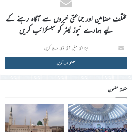
مختلف مضامین اور جماعتی خبروں سے آگاہ رہنے کے
لیے ہمارے نیوز لیٹر کو سبسکرائب کریں
اپنا
ای
میل
آئی
ڈی
درج
کریں
متعلقہ مضمون