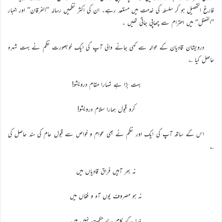
فارغ التحصیل ہو کر سلسلہ کی خدمت میں مستعد رہے۔ ان کی اکثر نظمیں رسالہ ’’الفرقان‘‘ اور اخبار
’’الفضل‘‘ میں احترام سے چھاپی جاتی تھیں ۔
درویشان قادیان کے حوالہ سے کہی جانے والی آپ کی ایک خوبصورت نظم نے بہت شہرہ
حاصل کیا ؎
بہت بڑا ہے تمہارا مقام درویشو!
کرو قبول ہمارا سلام درویشو!
اس کے ساتھ آپ کی ایک اور نظم نے بھی عوام و خواص سے قبول عام کی سند حاصل کی
؎
نہ بھر آہیں فراق قادیاں میں
نہ ہو مصروف یوں آہ و فغاں میں
خدا کے کام بے حکمت نہیں ہیں