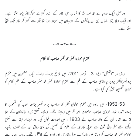
دراصل ایک درمیانے قد اور جثّہ کاانسان ہی غار کے اندر کھڑے ہوکرنماز پڑھ سکتا ہے۔
اور ایک دبلا پتلا انسان ہی ان چٹانوں کے درمیان میں موجود درز نما جگہ سے گزر کر غار تک پہنچ
سکتا ہے۔
…٭…٭…٭…
محترم مولانا ظفر محمد ظفر صاحب کا کلام
روزنامہ ’’الفضل‘‘ ربوہ 3؍ نومبر 2011ء میں شائع ہونے والے ایک مضمون میں مکرم
پروفیسرڈاکٹر پرویز پروازی صاحب کے قلم سے محترم مولانا ظفر محمد ظفر صاحب کے علم کلام کو
خراج تحسین پیش کیا گیا ہے۔
1952-53ء میں ربوہ میں مکرم مولوی ظفر محمد صاحب پر و فیسر جامعہ احمدیہ کی نظموں کا
بہت شہرہ تھا۔ مولوی صاحب موصوف احمد نگر میں رہتے تھے۔ ویسے تعلق ڈیرہ غازیخان کے علا
قہ سے تھا۔ اُن کے والد صاحب نے 1903 ء میں احمدیت قبول کی۔ وہ زمیندار طبقہ سے تعلق
رکھتے تھے مگر ذاتی شوق سے عربی فارسی کے علوم کی تحصیل کی۔یہی ذوق ان کے خلف رشید،
مولوی ظفر محمد صاحب کو ورثہ میں ملا۔آپ عربی،فارسی اور اردو کے فاضل تھے۔ مدرسہ احمدیہ سے