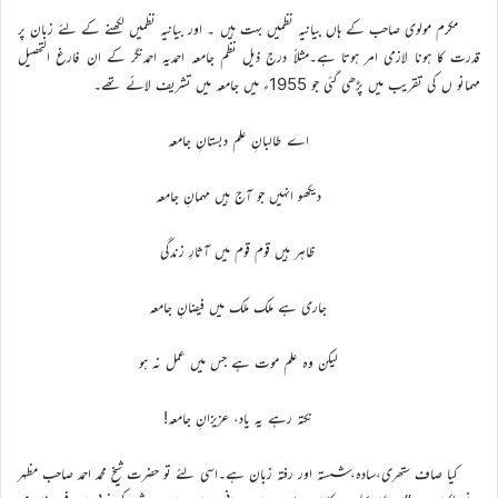
مکرم مولوی صاحب کے ہاں بیانیہ نظمیں بہت ہیں ۔ اور بیانیہ نظمیں لکھنے کے لئے زبان پر
قدرت کا ہونا لازمی امر ہوتا ہے۔مثلاً درج ذیل نظم جامعہ احمدیہ احمدنگر کے ان فارغ التحصیل
مہمانو ں کی تقریب میں پڑھی گئی جو 1955ء میں جامعہ میں تشریف لائے تھے۔
اے طالبانِ علم دبستانِ جامعہ
دیکھو انہیں جو آج ہیں مہمانِ جامعہ
ظاہر ہیں قوم قوم میں آثارِ زندگی
جاری ہے ملک ملک میں فیضانِ جامعہ
لیکن وہ علم موت ہے جس میں عمل نہ ہو
نکتہ رہے یہ یاد، عزیزانِ جامعہ!
کیا صاف ستھری،سادہ،شستہ اور رفتہ زبان ہے۔اسی لئے تو حضرت شیخ محمد احمد صاحب مظہر