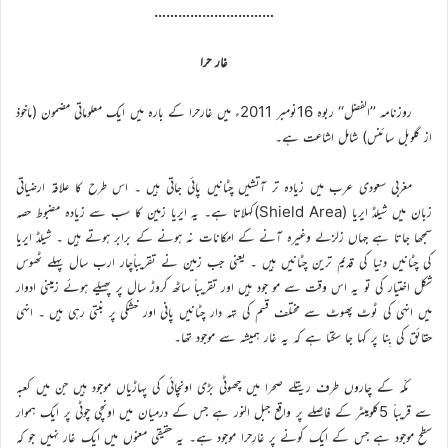
…………………………
غار حرا
روزنامہ ’’الفضل‘‘ ربوہ 16نومبر 2011ء میں غارحرا کے بارہ میں ایک معلوماتی مضمون (ماخوذ
از گلوبل سائنس) شامل اشاعت ہے۔
مغربی سعودی عرب میں زیادہ تر آتشیں چٹانیں پائی جاتی ہیں ۔ اس طرح کا علاقہ ارضیاتی
زبان میں شیلڈ ایریا (Shield Area)کہلاتا ہے۔ یہ ایریا زمین کا سب سے زیادہ مضبوط حصہ
سمجھا جاتا ہے جہاں زلزلے وغیرہ آنے کے امکانات نہ ہونے کے برابر ہوتے ہیں ۔ شیلڈ ایریا
کی چٹانیں دنیا کی قدیم ترین چٹانیں ہیں ۔ یعنی جب زمین نے تقریباًچار ارب سال پہلے ٹھوس
شکل اختیار کی تو یہ اس وقت سے مو جود ہیں اور تقریباً ساٹھ کروڑ سال پر پھیلے ہوئے زمینی ادوار
میں انہی کی ٹوٹ پھوٹ سے مختلف قسم کی تہہ دار چٹانیں پانی اور خشکی پر بنتی رہی ہیں ۔ انہی
حقائق کی بِنا پر کہا جا سکتا ہے کہ یہ غار ہمیشہ سے موجود تھا۔
مکّہ کے چاروں طرف ریتلے صحرا میں چھوٹی بڑی اونچائی کی پہاڑیاں موجود ہیں جن میں کعبہ
سے قریباً 5کلومیٹر کے فاصلے پر واقع جبل النور ہے جس کے درمیان میں اونچی چوٹی پر ایک ہموار
سطح موجود ہے جس کے ایک کونے پر غارِحرا موجود ہے۔ یہ حقیقی معنوں میں ایک غار نہیں جو کہ