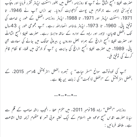
حضرت خلیفۃ المسیح الثانیؓ نے آپ کا روزنامہ الفضل میں بطور اسسٹنٹ ایڈیٹر تقرر فرمایا اور پنجاب
یونیورسٹی لاہور سے جرنلزم میں پوسٹ گریجوایٹ کروایا۔ بعد ازاں آپ نے 1946ء تا
1971ء اسسٹنٹ ایڈیٹر اور 1971ء تا 1988ء ایڈیٹر روزنامہ الفضل کے طور پر خدمت کی
توفیق پائی۔ 1960ء تا 1973ء ایڈیٹر ماہنامہ انصاراللہ رہے۔ آپ مجموعی طور پر 43سال
تک الفضل قادیان، لاہور اور ربوہ کے ادارہ کے ساتھ وابستہ رہے۔ حضرت خلیفۃ المسیح الثالثؒ
اور حضرت خلیفۃ المسیح الرابعؒ کے ہمراہ بعض دوروں پر بیرونی ممالک میں جانے کی سعادت بھی
پائی۔ 1989ء میں حضرت خلیفۃ المسیح الرابعؒ کی ہدایت پر آپ کو جرمنی میں قضاء کا نظام قائم
کرنے کی توفیق ملی۔
آپ کی خودنوشت سوانح ’’سفر حیات‘‘ پر تبصرہ الفضل انٹرنیشنل 4دسمبر 2015ء کے
الفضل انٹرنیشنل کے ’’الفضل ڈائجسٹ‘‘ کی زینت بن چکا ہے۔
…٭…٭…٭…
روزنامہ ’’الفضل‘‘ ربوہ 16نومبر 2011ء میں مکرم عطا ء المجیب راشد صاحب کے قلم سے
سیّدنا حضرت اقدس مسیح موعود علیہ السلام کے ایک نعتیہ عربی شعر کا منظوم ترجمہ شامل اشاعت
ہے۔ ملاحظہ فرمائیں :