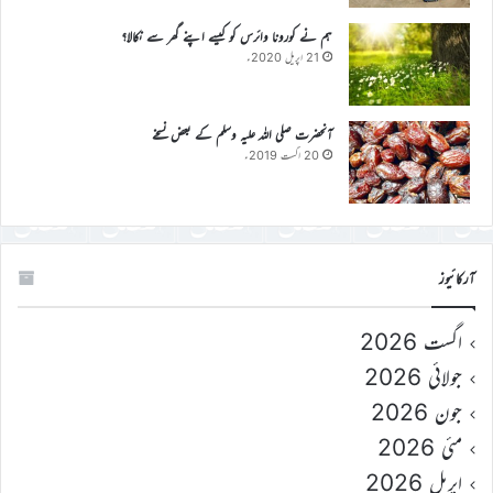
ہم نے کورونا وائرس کو کیسے اپنے گھر سے نکالا؟
21 اپریل 2020ء
آنحضرت صلی اللہ علیہ وسلم کے بعض نسخے
20 اگست 2019ء
آرکائیوز
اگست 2026
جولائی 2026
جون 2026
مئی 2026
اپریل 2026