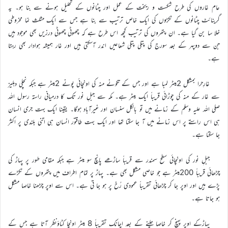
عام غاروں کی طرح شکست و ریخت کے عمل اور چٹانوں کے تحلیل ہونے سے بنا ہو۔ یہ
گرینائٹ چٹانوں کے ٹکڑوں کی ایک خاص ترتیب سے بنا ہے جس سے ایک مثلث نما مخروطی
خلا سا بن گیا ہے۔ ان پتھروں کی ترتیب کچھ اس طرح ہے کہ چھوٹی چھوٹی درزیں بھی موجود ہیں
جن سے دوپہر کے بعد سورج کی پتلی پتلی شعاعیں اندر آسکتی ہیں اور غار ہمیشہ ہوادار بھی رہتا
ہے۔
غارِحرا بمشکل 2میٹر لمبا ہے اور جس کے تکونے منہ کی اونچائی پونے 2میٹر ہے جبکہ نچلی دہلیز
سے غار کے منہ کی چوڑائی قریباً ایک میٹر ہے۔ مکہ سے جبلِ نور تک کا درمیانی راستہ رسول اللہ
صلی اللہ علیہ وسلم کے زمانے میں تو بالکل سنسان اور غیرآباد ہوگا۔ یقینا ایک بہت جری انسان
ہی اس راستے پر اس زمانے میں آ جا سکتا تھا اور ایک بہت طاقتور انسان ہی اتنی بلندی پر اکثر
جا سکتا ہے۔
جبلِ نور کی اونچائی سطح سمندر سے قریباً ساڑھے پانچ سو میٹر ہے جبکہ مقامی طور پر پہاڑ کی
چڑھائی قریباً 200میٹر ہے جو خاصی مشکل بھی ہے۔ پہاڑ پر تمام اطراف میں پتھروں کے ٹکڑے
پڑے ہیں اور اوپر جا کر چڑھائی تقریباً عمودی رُخ پر ہو جا تی ہے۔ اس سے اوپر چڑھنا خاصا مشکل
ہو جاتا ہے۔
پہاڑکے اوپر پہنچ کر خاصا چلنے کے بعد اچانک تقریباً 8 میٹر اونچا کٹاؤنظر آتا ہے جس کے