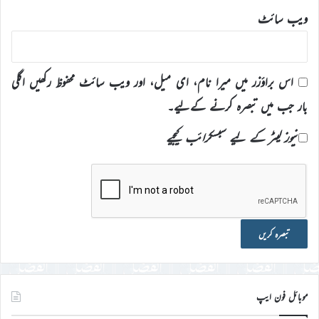
ویب‌ سائٹ
اس براؤزر میں میرا نام، ای میل، اور ویب سائٹ محفوظ رکھیں اگلی
بار جب میں تبصرہ کرنے کےلیے۔
نیوز لیٹر کے لیے سبسکرائب کیجیے
موبائل فون ایپ