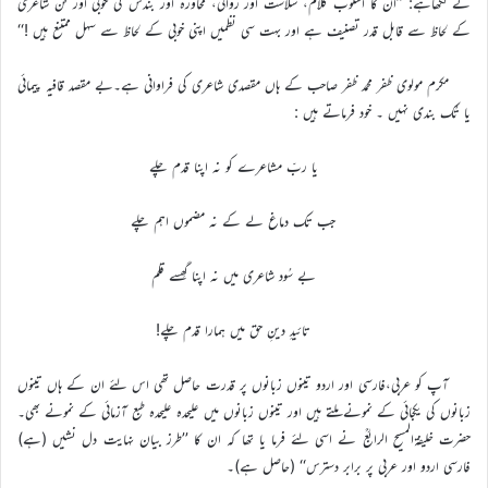
نے لکھاہے: ’’ان کا اسلوب کلام، سلاست اور روانی، محاورہ اور بندش کی خوبی اور فن شاعری
کے لحاظ سے قابل قدر تصنیف ہے اور بہت سی نظمیں اپنی خوبی کے لحاظ سے سہل ممتنع ہیں !‘‘
مکرم مولوی ظفر محمد ظفر صاحب کے ہاں مقصدی شاعری کی فراوانی ہے۔بے مقصد قافیہ پیمائی
یا تُک بندی نہیں ۔ خود فرماتے ہیں :
یا ربّ مشاعرے کو نہ اپنا قدم چلے
جب تک دماغ لے کے نہ مضموں اہم چلے
بے سُود شاعری میں نہ اپنا گھِسے قلم
تائیدِ دینِ حق میں ہمارا قدم چلے!
آپ کو عربی،فارسی اور اردو تینوں زبانوں پر قدرت حاصل تھی اس لئے ان کے ہاں تینوں
زبانوں کی یکجائی کے نمونے ملتے ہیں اور تینوں زبانوں میں علیحدہ علیحدہ طبع آزمائی کے نمونے بھی۔
حضرت خلیفۃالمسیح الرابعؒ نے اسی لئے فرما یا تھا کہ ان کا ’’طرز بیان نہایت دل نشیں (ہے)
فارسی اردو اور عربی پر برابر دسترس‘‘ (حاصل ہے)۔