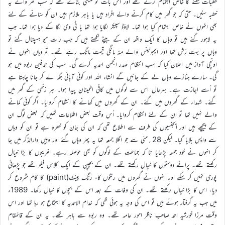
خطبات سننے کا خاص اہتمام کرتے تھے اور اس بات کو یقینی بناتے تھے کہ سب گھر والے یہ
خطبہ سنیں۔ حتی کہ جو گھر میں کام کرنے والے افراد ہیں یا باہر ملازم ہیں ان کو سنانے کے لئے
بھی انہوں نے خاص اہتمام کیا ہوا تھا۔ لاؤڈ سپیکر لگایا ہوا تھا یا ٹی وی لگا کے دیا ہوا تھا۔ جب
یہ لاہور گئے ہیں تو وہاں کا ایک واقعہ ان کے بیٹے لکھتے ہیں کہ جب رات میو ہسپتال گئے تو
وہاں پر بہت رَش تھا اور ایمبولینس والے منہ مانگی قیمت مانگ رہے تھے۔ تو وہاں انہوں نے
اونچی آواز میں اعلان کیا کہ سب انتظام صدر انجمن احمدیہ کرے گی۔ سب کی تدفین ربوہ میں ہو
گی۔ سارے جنازے وہاں لے کے جائیں گے انشاء اللہ اور کوئی آبائی جگہ لے کر جانا چاہتا ہے
تو اُسے اجازت ہے۔ بہرحال اس سے لوگوں میں کافی اطمینان پیدا ہوا۔ ہر زخمی کے گھر میں
گئے۔ شہداء کے گھروں میں گئے۔ ان کے گھروں میں کھانے کا انتظام کروایا۔ اگر کوئی کمانے
والے نہیں تھا تو ان کے لئے انتظام کروایا۔ اُس وقت بعض اطلاعات تھیں کہ بعض لوگ ان
کے پیچھے ہیں اور ایجنسیوں کی طرف سے اطلاع تھی کہ ان کی جان کو خطرہ ہے تو ان کو وہاں
سے واپس بلایا گیا۔ لیکن 28؍مئی سے جو اگلا جمعہ تھا یہ پھر وہاں گئے اور وہیں دارالذکر میں جا
کر انہوں نے خود جمعہ پڑھایا تا کہ جماعت کے لوگوں کو بھی حوصلہ رہے۔ غریبوں کا بڑا خیال
رکھتے تھے۔ پرانے دوستوں کا خیال رکھتے تھے۔ ان کے بچپن کے ایک کلاس فیلو تھے جو پڑھائی
پوری نہیں کر سکے اور انہوں نے گھروں میں رنگوں کا، رَنگ پینٹ(paint) کا کام شروع کر
دیا، اس کا بڑا خیال رکھتے تھے۔ ان کی وفات کے بعد اس کے بچوں کا خیال رکھا۔ 1989ء
میں جب یہ گرفتار ہوئے ہیں تو اس کی وجہ یہ ہوئی تھی کہ خدام الاحمدیہ کا اجتماع ہو رہا تھا اور اس
وقت مرزا خورشید احمد صاحب ناظر امور عامہ تھے۔ وہ ربوہ سے باہر تھے۔ یہ ان کے قائمقام