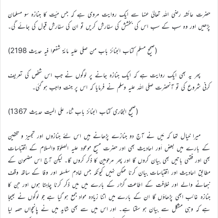
حضرت عائشہ رضی اللہ تعالیٰ عنہا سے ایک روایت مروی ہے کہ جس میّت کا جنازہ سو مسلمان
پڑھیں اور وہ سب کے سب اس کی بخشش کی سفارش کریں تو ان کی سفارش قبول کی جائے گی۔
(صحیح مسلم کتاب الجنائز باب من صلی علیہ مائۃ شفعوا فیہ حدیث 2198)
پھر یہ بھی ایک روایت ہے کہ ایک جنازہ جانے پر لوگوں نے جب اس شخص کی تعریف
کرنی شروع کی تو آنحضرت صلی اللہ علیہ وسلم نے فرمایا کہ اس پر جنت واجب ہو گئی۔
(صحیح البخاری کتاب الجنائز باب ثناء علی المیت حدیث 1367)
میرا خیال تھا کہ مَیں نے آج دو جنازے پڑھانے ہیں اس لئے جنازوں اور تجہیز و تکفین
کے بارے میں بعض اَور احادیث بھی اور حضرت مسیح موعود علیہ الصلوٰۃ والسلام کے اقتباسات
بھی اور فقہی باتیں بھی بیان کروں گا اور پھر مرحومین کا ذکر کروں گا۔ لیکن آج اس مضمون کے
مطابق احادیث اور اقتباسات بیان کرنا ممکن نہیں کیونکہ جس خادم سلسلہ اور وفا کے ساتھ وقف
نبھانے والے اور خلافت کے اطاعت گزار کے بارے میں میں ذکر کرنا چاہتا ہوں اور جن کا
جنازہ غائب ابھی پڑھاؤں گا ان کے بارے میں اتنا زیادہ مواد جمع ہو گیا ہے جو لوگوں نے بھیجا
ہے کہ وہی مشکل سے بیان ہو سکتا ہے۔ اور اس میں سے بھی شاید میں نے پانچواں حصہ لیا