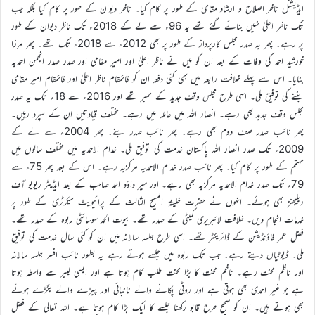
ایڈیشنل ناظر اصلاح و ارشاد مقامی کے طور پر کام کیا۔ ناظر دیوان کے طور پر کام کیا بلکہ جب
تک ناظر اعلیٰ نہیں بنائے گئے تھے یہ 96ء سے لے کے 2018ء تک ناظر دیوان کے طور
پر رہے۔ پھر یہ صدر مجلس کارپرداز کے طور پر بھی 2012ء سے 2018ء تک تھے۔ پھر مرزا
خورشید احمد کی وفات کے بعد ان کو میں نے ناظر اعلیٰ اور امیر مقامی اور صدر صدر انجمن احمدیہ
بنایا۔ اس سے پہلے خلافت رابعہ میں بھی کئی دفعہ ان کو قائمقام ناظر اعلیٰ اور قائمقام امیر مقامی
بننے کی توفیق ملی۔ اسی طرح مجلس وقف جدید کے ممبر تھے اور 2016ء سے 18ء تک یہ صدر
مجلس وقف جدید بھی رہے۔ انصار اللہ میں عاملہ میں رہے۔ مختلف قیادتیں ان کے سپرد رہیں۔
پھر نائب صدر صف دوم بھی رہے۔ پھر نائب صدر بنے۔ پھر 2004ء سے لے کے
2009ء تک صدر انصار اللہ پاکستان خدمت کی توفیق ملی۔ خدام الاحمدیہ میں مختلف سالوں میں
مہتمم کے طور پر کام کیا۔ پھر نائب صدر خدام الاحمدیہ مرکزیہ رہے۔ اس کے بعد پھر 75ء سے
79ء تک صدر خدام الاحمدیہ مرکزیہ بھی رہے۔ اور میر داؤد احمد صاحب کے بعد ایڈیٹر ریویو آف
ریلیجنز بھی ہوئے۔ انہوں نے حضرت خلیفۃ المسیح الثالث کے پرائیویٹ سیکرٹری کے طور پر
خدمات انجام دیں۔ خلافت لائبریری کمیٹی کے صدر تھے۔ بیوت الحمد سوسائٹی ربوہ کے صدر تھے۔
فضل عمر فاؤنڈیشن کے ڈائریکٹر تھے۔ اسی طرح جلسہ سالانہ میں ان کو کئی سال خدمت کی توفیق
ملی۔ ڈیوٹیاں دیتے رہے۔ جب تک ربوہ میں جلسے ہوتے رہے یہ بطور نائب افسر جلسہ سالانہ
اور ناظم محنت رہے۔ ناظم محنت کا بڑا محنت طلب کام ہوتا ہے اور ایسی لیبر سے واسطہ ہوتا
ہے جو غیر احمدی بھی ہوتی ہے اور روٹی پکانے والے نانبائی اور پیڑے والے بگڑے ہوئے
بھی ہوتے ہیں۔ ان کو صحیح طرح قابو رکھنا جلسے کا ایک بڑا کام ہوتا ہے۔ اللہ تعالیٰ کے فضل