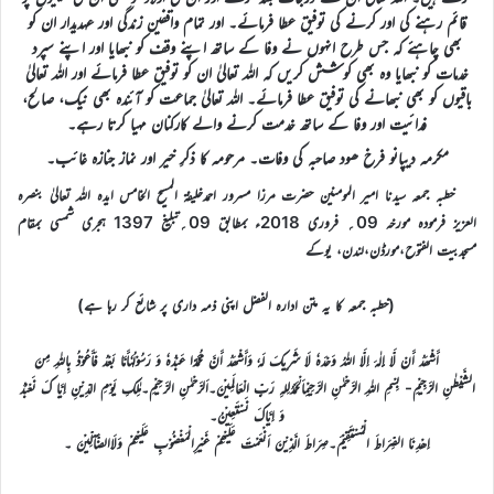
قائم رہنے کی اور کرنے کی توفیق عطا فرمائے۔ اور تمام واقفین زندگی اور عہدیدار ان کو
بھی چاہئے کہ جس طرح انہوں نے وفا کے ساتھ اپنے وقف کو نبھایا اور اپنے سپرد
خدمات کو نبھایا وہ بھی کوشش کریں کہ اللہ تعالیٰ ان کو توفیق عطا فرمائے اور اللہ تعالیٰ
باقیوں کو بھی نبھانے کی توفیق عطا فرمائے۔ اللہ تعالیٰ جماعت کو آئندہ بھی نیک، صالح،
فدائیت اور وفا کے ساتھ خدمت کرنے والے کارکنان مہیا کرتا رہے۔
مکرمہ دیپانو فرخ ھود صاحبہ کی وفات۔ مرحومہ کا ذکرِ خیر اور نماز جنازہ غائب۔
خطبہ جمعہ سیدنا امیر المومنین حضرت مرزا مسرور احمدخلیفۃ المسیح الخامس ایدہ اللہ تعالیٰ بنصرہ
العزیز فرمودہ مورخہ 09؍ فروری 2018ء بمطابق 09؍تبلیغ 1397 ہجری شمسی بمقام
مسجدبیت الفتوح،مورڈن،لندن، یوکے
(خطبہ جمعہ کا یہ متن ادارہ الفضل اپنی ذمہ داری پر شائع کر رہا ہے)
أَشْھَدُ أَنْ لَّا إِلٰہَ اِلَّا اللہُ وَحْدَہٗ لَا شَرِیکَ لَہٗ وَأَشْھَدُ أَنَّ مُحَمَّدًا عَبْدُہٗ وَ رَسُوْلُہٗأَمَّا بَعْدُ فَأَعُوْذُ بِاللہِ مِنَ
الشَّیْطٰنِ الرَّجِیْمِ- بِسْمِ اللہِ الرَّحْمٰنِ الرَّحِیْمِاَلْحَمْدُلِلہِ رَبِّ الْعَالَمِیْنَ۔اَلرَّحْمٰنِ الرَّحِیْمِ۔مٰلِکِ یَوْمِ الدِّیْنِ اِیَّا کَ نَعْبُدُ
وَ اِیَّاکَ نَسْتَعِیْنُ۔
اِھْدِنَا الصِّرَاطَ الْمُسْتَقِیْمَ۔صِرَاطَ الَّذِیْنَ اَنْعَمْتَ عَلَیْھِمْ غَیْرِالْمَغْضُوْبِ عَلَیْھِمْ وَلَاالضَّآلِّیْنَ ۔