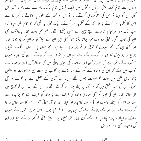
والوں سے قائم کیا۔ یعنی دونوں رشتوں میں ایک توازن قائم رکھا۔ چھوٹے سے چھوٹا تحفہ بھی
کوئی ان کو دیتا تو اس کی شکرگزاری کرتے۔ یا تو اس کو تحفہ کے طور پر لَوٹاتے یا گھر جا کے
اس کا شکریہ ادا کرتے یا خط لکھ کے شکریہ ادا کرتے۔ ایک خوبی یہ تھی کہ جو کام بھی سپرد کرو
جب تک وہ سرانجام نہ دے لیتے چین سے نہیں بیٹھتے تھے۔ علم بھی بہت تھا۔ یادداشت بھی
ان کی خوب تھی۔ کوئی روایت ہو، پرانا رشتہ ہو، کہتی ہیں ان سے پوچھتی تو ان کو یاد ہوتا تھا۔
اور کہتی ہیں کہ مجھے سیروں کا شوق تھا تو مالی حالات چاہے اچھے ہوں یا نہ ہوں، طبیعت ٹھیک
ہو یا نہ ہو بیوی کا حق ادا کرنے کے لئے سیروں پہ ضرور لے کر جاتے۔ ان کی اہلیہ، میری
ہمشیرہ نے، لکھا ہے کہ عبدالرحمن انور صاحب کی بیوی بتاتی ہیں کہ عبدالرحمن انور صاحب نے
خواب میں دیکھا کہ ان کی والدہ کے گھر کے دروازے پر گلاب کی بہت ہی خوبصورت دو بیلیں
چڑھ رہی ہیںجن میں بہت خوبصورت پھول لگے ہیں۔ اللہ تعالیٰ کے فضل سے یہ خواب تو سچی
ہوئی۔ ان کی اہلیہ لکھتی ہیں کہ ہر آمد پر پہلے چندہ ادا کرتے تھے۔ اس کے بعد اس کو خرچ میں
لایا جاتا تھا۔ ان کی اہلیہ کو بھی ہماری والدہ کی طرف سے یا والد کی طرف سے جو جائیداد سے
حصہ ملا اس کی پہلے وصیت ادا کی، حصہ جائیداد ادا کیا۔ اور جو آمد ہوتی تھی، اس کا حصہ جائیداد ادا
کر دیتے تھے اور پھر مجھے بتاتے تھے کہ مَیں چندہ ادا کر آیا ہوں۔ اس طرح انہوں نے میری
ساری جائیداد کا چندہ چکا دیا اور مجھے کوئی بوجھ بھی نہیں پڑا۔ بیٹے بیٹی کو گھر بنا کے دیا اور ان
کی وصیت بھی خود اتار دی۔