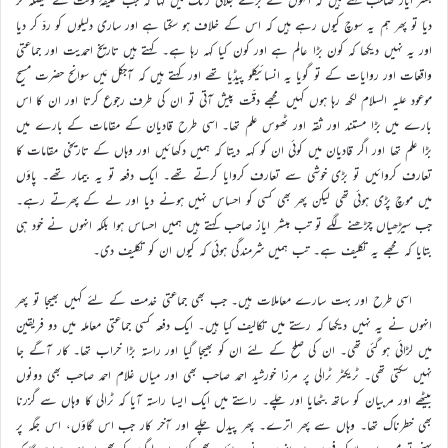
دیا تو پھر ہم یہ سوچ کیوں رہے ہیں کہ اس کے خلاف ہو سکتا ہے اور ساری دلیلوں کو ردّ کر دیا
اور یہ نہیں دیکھا کہ کون بڑا عالم ہے اور کون کیا کہہ رہا ہے۔ کہتے ہیں تاریخ احمدیت اور جماعتی
واقعات اور روایات کے تو گویا یہ انسائیکلو پیڈیا تھے اور کہتے ہیں کہ آجکل مَیں سوانح حضرت مسیح
موعود علیہ السلام لکھ رہا ہوں کہیں مجھے دقّت پیش آتی تو ان کی طرف رجوع کرتا اور ان کا اس
بارے میں بڑا مستند اور ثقہ اور ٹھوس علم تھا۔ اسی طرح قادیان کے مقامات کے بارے میں
بڑا علم تھا اور اگر قادیان میں کوئی ان کو کہہ دیتا کہ ہمیں دکھائیں اور وہاں کے تاریخی مقامات کا
تعارف کروائیں تو بڑی خوشی سے تعارف کروایا کرتے تھے۔ ایک دفعہ تو یہ بیمار تھے۔ پاؤں
میں موچ پڑی ہوئی تھی لیکن پھر بھی کسی کو احساس نہیں ہونے دیا اور لے کے پھرتے رہے۔
جب سیڑھیاں چڑھنے لگے تو تب مبشر ایاز صاحب کہتے ہیں ہمیں احساس ہوا بلکہ انہوں نے خود ہی
بتایا کہ مجھے یہ تکلیف ہے۔ تب ہمیں شرمندگی ہوئی کہ کیوں ان کو تکلیف دی۔
اسی طرح اور بہت سارے معاملات ہیں۔ جب بھی جماعتی خدمت کے لئے کہیں بھیجا تو پھر
انہوں نے یہ نہیں دیکھا کہ رستے میں تکالیف کیا ہیں۔ ایک دفعہ کسی جماعتی معاملہ میں دو فریقین
میں لڑائی ہو گئی تھی۔ ان کی صلح کے لئے ان کو بھیجا گیا اور راستہ بڑا خراب تھا۔ کار آگے جا
نہیں سکتی تھی۔ ٹریکٹر ٹرالی پر مرزا خورشید احمد صاحب بھی اور میاں غلام احمد صاحب بھی دونوں
بیٹھے اور مربیان کو ساتھ بٹھایا اور چلے۔ راستے میں ایک ایسا راستہ آیا کہ ٹرالی کا وہاں سے گزرنا
بھی خطرناک تھا۔ وہاں سے پھر اترے۔ پھر پیدل چلے اور آخر کار جب اس گاؤں، اس جگہ پر