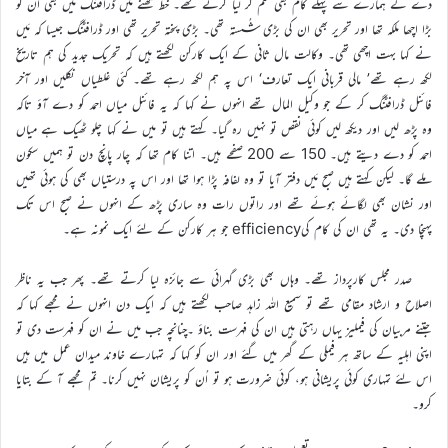
دے کے ہمارے سے پہلے کام بھی ختم کر لیا کرتے تھے۔ خط لکھنے میں ڈرافٹنگ میں بھی ان کو
بڑا اچھا ملکہ تھا اور تحریر بھی ان کی بڑی شُستہ تھی۔ بڑی پختہ تحریر تھی اور ڈرافٹنگ جیسا کہ مَیں
نے کہا بہت اچھی تھی۔ وکالت مال ثانی کے ایک کارکن لکھتے ہیں کہ تحریک جدید کی ہم تاریخ
لکھ رہے تھے’ مالی قربانی ایک تعارف‘ اس پہ ہم لکھ رہے تھے۔ کئی غلطیاں نکلیں اور آخر
فائنل ڈرافٹنگ کر کے جو وکیل المال تھے انہوں نے کہا کہ یہ فائنل میاں احمد کو دے آؤ تاکہ
وہ پڑھ لیں اور دیکھ لیں کوئی نقص تو نہیں رہ گیا۔ کہتے ہیں تو میں نے کہا چلو ٹھیک ہے میاں
احمد کو دے دیتے ہیں۔ 150 سے 200 صفحے ہیں۔ اتنا کام تھا کہ چار پانچ دن تو ہمیں سکون
ملے گا۔ لیکن کہتے ہیں صبح مَیں دفتر آیا تو وہ لفافہ پڑا ہوا تھا اور اس پہ درستیاں بھی کی ہوئی تھیں
اور نشان بھی لگائے ہوئے تھے اور راتوں رات وہ ساری پڑھ کے انہوں نے صبح اس تک
پہنچا دی۔ یہ تھی ان کی کام کیefficiency جو ہر کارکن کے لئے ایک نمونہ ہے۔
صدر مجلس کارپرداز تھے۔ وہاں بھی بڑی گہرائی سے جائزہ لیا کرتے تھے۔ پھر جب یہ ناظر
اصلاح و ارشاد مقامی تھے تو سمیع اللہ زاہد صاحب لکھتے ہیں کہ ایک دن انہوں نے مجھے کہا کہ
جتنے مربیان کی فیملیز یہاں رہتی ہیں ان کی فہرست بناؤ ۔چنانچہ جب میں نے ان کو فہرست دی تو
اپنی اہلیہ کے ساتھ ہر فیملی کے گھر میں گئے اور ان کو کہا کہ تمہارے خاوند میدان عمل میں ہیں
اس لئے تمہاری کوئی پریشانی ہو، کوئی ضرورت ہو تو اُن کو پریشان نہیں کرنا۔ تم مجھے آ کے بتایا
کرو۔