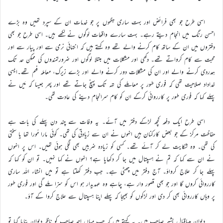
اسی طرح جو بھی فرائض اور بہت ساری جگہوں پر جو خدمات ان کے سپرد تھیں وہ بڑے
احسن رنگ میں انجام دیتے رہے۔ بہت سارے واقعات لوگوں نے لکھے ہیں۔ اسی طرح جو بھی
دفتروں میں ان کے ساتھ کام کرنے والے تھے وہ کہتے ہیں کہ انتہائی نرمی سے اور پیار سے اور
محبت سے کام کرواتے تھے۔ دکھی اور مشکلات میں مبتلا لوگوں اور ضرورتمندوں کی ممکن حد تک
ہمدردی کرنے والے اور ان کی مشکلات دور کرنے والے اور بڑے زیرک، معاملہ فہم تھے۔ایسی
خداداد صلاحیت تھی کہ فوری طور پر معاملے کی تہہ تک پہنچ جاتے تھے اور پھر جیسا کہ مَیں نے
پہلے کہا کہ فوری طور پر کارروائی کرکے ان کو کام سرانجام دینے کی عادت تھی۔
اسی طرح ایک دفعہ کچھ لڑکے دفتر میں آئے۔ یہ وفات سے چند دن پہلے کی بات ہے
حفاظت مرکز کے جو بعض کارکنان ہیں انہوں نے ان سے زیادتی کی تھی۔ کوئی مارا مُورا تھا یا سختی
کی تھی۔ وہ شکایت لے کر آئے تھے۔ کسی کو زیادہ ضربیں بھی لگی ہوئی تھیں۔ اس پر انہوں
نے ان سے کہا کہ تم نے ہسپتال میں جا کر دکھایا ہے؟ انہوں نے کہا نہیں۔ تو ان کو کہا کہ
پہلے جا کر علاج کرواؤ۔ آج دفتر میں چھٹی ہے۔ جب دفتر کھلتا ہے تو میں انشاء اللہ ساری
کارروائی کروں گا اور جو بھی قصور وار ہے، چاہے وہ عہدیدار ہو اس کو سزا ملے گی اور فوری طور
پر وہاں کارروائی بھی کر دی اور لڑکوں کو بھیجا کہ پہلے اپنا ہسپتال سے علاج کروا کے آؤ۔
دیوان میںاقبال بشیر صاحب ہیں۔ یہ کہتے ہیں کہ جب میاں احمد صاحب کو ناظر دیوان بنایا گیا تو