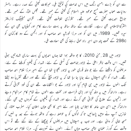
سے ان کو بڑے احسن رنگ میں اس خدمت کی توفیق ملی۔ تبرّکات کمیٹی کے صدر رہے۔ رجسٹر
روایات صحابہ حضرت مسیح موعود علیہ السلام کی کمیٹی کے ممبر تھے۔ مجلس افتاء کے ممبر تھے۔
تاریخ احمدیت کمیٹی کے ممبر تھے۔ سیکرٹری خلافت کمیٹی تھے۔ نگران مینیجنگ ڈائریکٹر
الشرکۃالاسلامیہ بھی رہے۔ نظارت کے ساتھ ساتھ یہ بہت سارے کام اور کمیٹیاں بھی ان کے
سپرد تھیں۔ 1989ء میں ان کو اور مرزا خورشید احمد صاحب کو اور انجمن کے دو کارکنان کو
298c کے تحت چند دن اسیر راہِ مولیٰ رہنے کی بھی سعادت ملی۔
لاہور میں 28؍مئی 2010ء کا جو واقعہ ہوا تھا جہاں احمدیوں کی بہت ساری شہادتیں ہوئی
تھیں۔ اس وقت ناظر اعلیٰ نے لاہور جماعت کی تسلی کے لئے، شہداء کی فیملیز کو ملنے کے لئے،
مریضوں کو دیکھنے کے لئے جو وفد فوری طور پہ لاہور بھجوایا تھا ان کے امیر مرزا غلام احمد صاحب
تھے۔ شہداء کو ابھی ہسپتال لے جایا جا رہا تھا کہ یہ لاہور پہنچ گئے تھے اور اگلے تقریباً دو ہفتے
تک انہوں نے لاہور میں ہی قیام کیا اور لاہور کے جو انتظامات تھے ان کی خود نگرانی کرتے
رہے۔ دارالذکر میں یہ وفد گیا اور بڑی فراست اور محنت سے انہوں نے تمام کام سرانجام دیئے
اور زخمیوں کے علاج کی نگرانی بھی کرتے رہے اور شہداء کی فیملیوں کے گھروں میں بھی گئے۔
دارالذکر میں اسی دن عاملہ کا اجلاس بلایا اور نئے امیر کا بھی وہاں اعلان کیا۔ مغرب عشاء کی
نمازیں آپ نے وہیں پڑھائیں تا کہ لوگوں کو یہ حوصلہ رہے کہ واقعہ ہونے کے بعد یہ نہیں کہ
مسجد خالی کر دینی ہے۔ اور جب یہ ہسپتال میں مریضوں کو پوچھنے کے لئے گئے تھے تو اس
وقت کے گورنر سلمان تاثیر صاحب وہاں آئے۔ انہوں نے تعزیت کی۔ مرزا غلام احمد صاحب