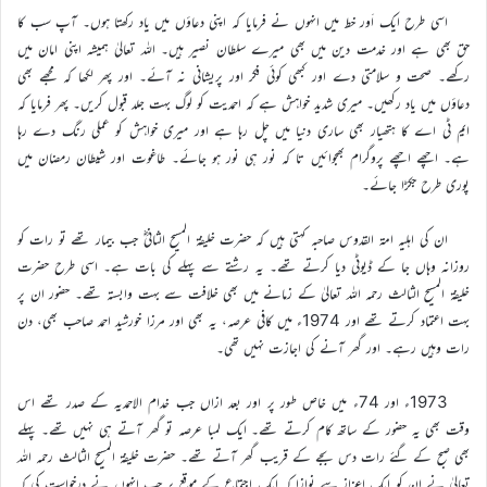
اسی طرح ایک اَور خط میں انہوں نے فرمایا کہ اپنی دعاؤں میں یاد رکھتا ہوں۔ آپ سب کا
حق بھی ہے اور خدمت دین میں بھی میرے سلطان نصیر ہیں۔ اللہ تعالیٰ ہمیشہ اپنی امان میں
رکھے۔ صحت و سلامتی دے اور کبھی کوئی فکر اور پریشانی نہ آئے۔ اور پھر لکھا کہ مجھے بھی
دعاؤں میں یاد رکھیں۔ میری شدید خواہش ہے کہ احمدیت کو لوگ بہت جلد قبول کریں۔ پھر فرمایا کہ
ایم ٹی اے کا ہتھیار بھی ساری دنیا میں چل رہا ہے اور میری خواہش کو عملی رنگ دے رہا
ہے۔ اچھے اچھے پروگرام بھجوائیں تا کہ نور ہی نور ہو جائے۔ طاغوت اور شیطان رمضان میں
پوری طرح جکڑا جائے۔
ان کی اہلیہ امۃ القدوس صاحبہ کہتی ہیں کہ حضرت خلیفۃ المسیح الثانیؓ جب بیمار تھے تو رات کو
روزانہ وہاں جا کے ڈیوٹی دیا کرتے تھے۔ یہ رشتے سے پہلے کی بات ہے۔ اسی طرح حضرت
خلیفۃ المسیح الثالث رحمہ اللہ تعالیٰ کے زمانے میں بھی خلافت سے بہت وابستہ تھے۔ حضور ان پر
بہت اعتماد کرتے تھے اور 1974ء میں کافی عرصہ، یہ بھی اور مرزا خورشید احمد صاحب بھی، دن
رات وہیں رہے۔ اور گھر آنے کی اجازت نہیں تھی۔
1973ء اور 74ء میں خاص طور پر اور بعد ازاں جب خدام الاحمدیہ کے صدر تھے اس
وقت بھی یہ حضور کے ساتھ کام کرتے تھے۔ ایک لمبا عرصہ تو گھر آتے ہی نہیں تھے۔ پہلے
بھی صبح کے گئے رات دس بجے کے قریب گھر آتے تھے۔ حضرت خلیفۃ المسیح الثالث رحمہ اللہ
تعالیٰ نے ان کو ایک اعزاز سے نوازا کہ ایک اجتماع کے موقع پر جب انہوں نے درخواست کی کہ