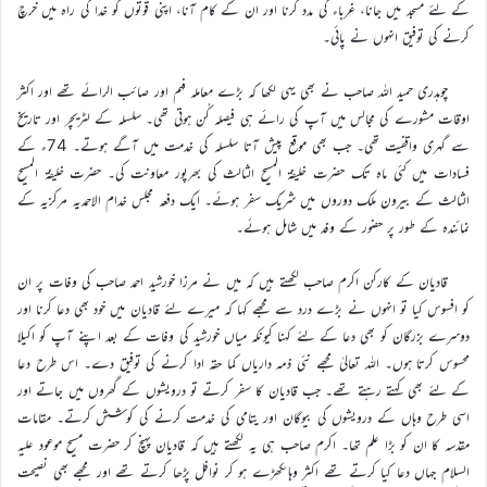
کے لئے مسجد میں جانا، غرباء کی مدد کرنا اور ان کے کام آنا، اپنی قوتوں کو خدا کی راہ میں خرچ
کرنے کی توفیق انہوں نے پائی۔
چوہدری حمید اللہ صاحب نے بھی یہی لکھا کہ بڑے معاملہ فہم اور صائب الرائے تھے اور اکثر
اوقات مشورے کی مجالس میں آپ کی رائے ہی فیصلہ کُن ہوتی تھی۔ سلسلہ کے لٹریچر اور تاریخ
سے گہری واقفیت تھی۔ جب بھی موقع پیش آتا سلسلہ کی خدمت میں آگے ہوتے۔ 74ء کے
فسادات میں کئی ماہ تک حضرت خلیفۃ المسیح الثالث کی بھرپور معاونت کی۔ حضرت خلیفۃ المسیح
الثالث کے بیرون ملک دوروں میں شریک سفر ہوئے۔ ایک دفعہ مجلس خدام الاحمدیہ مرکزیہ کے
نمائندہ کے طور پر حضور کے وفد میں شامل ہوئے۔
قادیان کے کارکن اکرم صاحب لکھتے ہیں کہ میں نے مرزا خورشید احمد صاحب کی وفات پر ان
کو افسوس کیا تو انہوں نے بڑے درد سے مجھے کہا کہ میرے لئے قادیان میں خود بھی دعا کرنا اور
دوسرے بزرگان کو بھی دعا کے لئے کہنا کیونکہ میاں خورشید کی وفات کے بعد اپنے آپ کو اکیلا
محسوس کرتا ہوں۔ اللہ تعالیٰ مجھے نئی ذمہ داریاں کما حقہ ادا کرنے کی توفیق دے۔ اس طرح دعا
کے لئے بھی کہتے رہتے تھے۔ جب قادیان کا سفر کرتے تو درویشوں کے گھروں میں جاتے اور
اسی طرح وہاں کے درویشوں کی بیوگان اور یتامی کی خدمت کرنے کی کوشش کرتے۔ مقامات
مقدّسہ کا ان کو بڑا علم تھا۔ اکرم صاحب ہی یہ لکھتے ہیں کہ قادیان پہنچ کر حضرت مسیح موعود علیہ
السلام جہاں دعا کیا کرتے تھے اکثر وہاںکھڑے ہو کر نوافل پڑھا کرتے تھے اور مجھے بھی نصیحت