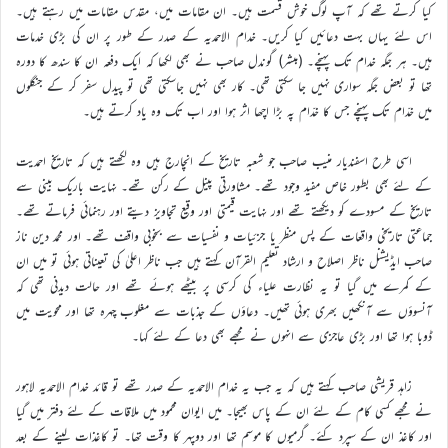
کیا کرتے تھے کہ آپ لوگ خوش قسمت ہیں۔ ان مقامات میں، مقدس مقامات میں رہتے ہیں۔
اس لئے یہاں بہت دعائیں کیا کریں۔ خدام الاحمدیہ کے صدر کے طور پر ان کی بڑی خدمات
ہیں۔ ہر جگہ خدام تک پہنچے۔ (مبشر) گوندل صاحب نے بھی لکھا کہ ایک دفعہ ان کا سندھ کا دورہ
تھا تو بعض جگہ سواری نہیں جا سکتی تھی۔ کار بھی نہیں جاسکتی تھی تو پیدل سفر کر کے جنگلوں
میں خدّام تک پہنچے جس کا خدّام پہ بڑا اچھا اثر ہوا اور اب تک وہ یاد کرتے ہیں۔
اسی طرح اسفندیار منیب صاحب جو شعبہ تاریخ کے انچارج ہیں وہ لکھتے ہیں کہ تاریخ احمدیت
کے لئے بھی بطور خاص مفید وجود تھے۔ مشاورتی پینل کے رکن تھے۔ نہایت باریک بینی سے
تاریخ کے مسودے کو دیکھتے تھے اور نہایت قیمتی اور وقیع تجاویز دیتے اور رہنمائی فرماتے تھے۔
جماعتی تاریخی واقعات کے پس منظر یا جزئیات و نفسیات سے بخوبی واقف تھے۔ اور محمد دین ناز
صاحب ایڈیشنل ناظر اصلاح و ارشاد تعلیم القرآن کہتے ہیں جب ناظر اعلیٰ کی تعیناتی ہوئی تو میں ان
کے کمرے میں گیا تو یہ نظارت علیاء کی کرسی پر بیٹھے ہوئے تھے اور حالت دیدنی تھی کہ
آنسوؤں سے آنکھیں بھری ہوئی تھیں۔ دعاؤں کے جذبات سے مغلوب چہرہ تھا اور محویت میں
ڈوبا ہوا تھا اور بڑی عاجزی سے انہوں نے مجھے بھی دعا کے لئے کہا۔
زاہد قریشی صاحب کہتے ہیں کہ یہ جب یہ خدام الاحمدیہ کے صدر تھے تو قائد خدام الاحمدیہ لاہور
نے مجھے کسی کام کے لئے ان کے پاس بھیجا۔ میں ایوان محمود میں ملاقات کے لئے دفتر میں گیا
اور کاغذ ان کے سپرد کئے۔ گرمیوں کا موسم تھا اور دوپہر کا وقت تھا۔ تو کاغذات لینے کے بعد