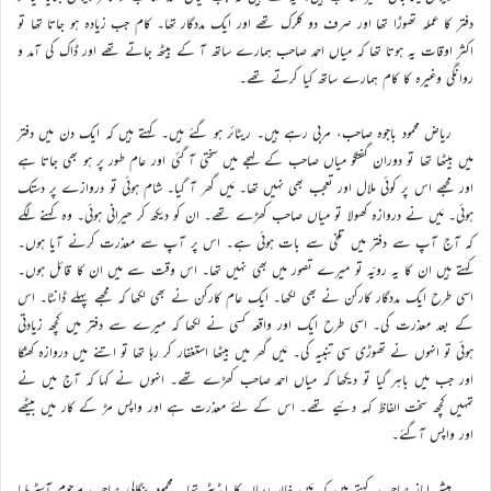
دفتر کا عملہ تھوڑا تھا اور صرف دو کلرک تھے اور ایک مددگار تھا۔ کام جب زیادہ ہو جاتا تھا تو
اکثر اوقات یہ ہوتا تھا کہ میاں احمد صاحب ہمارے ساتھ آ کے بیٹھ جاتے تھے اور ڈاک کی آمد و
روانگی وغیرہ کا کام ہمارے ساتھ کیا کرتے تھے۔
ریاض محمود باجوہ صاحب، مربی رہے ہیں۔ ریٹائر ہو گئے ہیں۔ کہتے ہیں کہ ایک دن میں دفتر
میں بیٹھا تھا تو دوران گفتگو میاں صاحب کے لہجے میں سختی آ گئی اور عام طور پر ہو بھی جاتا ہے
اور مجھے اس پر کوئی ملال اور تعجب بھی نہیں تھا۔ مَیں گھر آ گیا۔ شام ہوئی تو دروازے پر دستک
ہوئی۔ مَیں نے دروازہ کھولا تو میاں صاحب کھڑے تھے۔ ان کو دیکھ کر حیرانی ہوئی۔ وہ کہنے لگے
کہ آج آپ سے دفتر میں تلخی سے بات ہوئی ہے۔ اس پر آپ سے معذرت کرنے آیا ہوں۔
کہتے ہیں ان کا یہ رویّہ تو میرے تصور میں بھی نہیں تھا۔ اس وقت سے میں ان کا قائل ہوں۔
اسی طرح ایک مددگار کارکن نے بھی لکھا۔ ایک عام کارکن نے بھی لکھا کہ مجھے پہلے ڈانٹا۔ اس
کے بعد معذرت کی۔ اسی طرح ایک اور واقعہ کسی نے لکھا کہ میرے سے دفتر میں کچھ زیادتی
ہوئی تو انہوں نے تھوڑی سی تنبیہ کی۔ مَیں گھر میں بیٹھا استغفار کر رہا تھا تو اتنے میں دروازہ کھٹکا
اور جب میں باہر گیا تو دیکھا کہ میاں احمد صاحب کھڑے تھے۔ انہوں نے کہا کہ آج میں نے
تمہیں کچھ سخت الفاظ کہہ دئیے تھے۔ اس کے لئے معذرت ہے اور واپس مڑ کے کار میں بیٹھے
اور واپس آگئے۔
مبشر ایاز صاحب کہتے ہیں کہ مَیں خالد رسالہ کا ایڈیٹر تھا۔ محمود بنگالی صاحب مرحوم آسٹریلیا