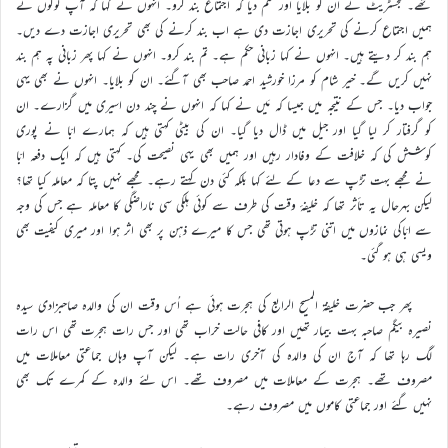
تھے۔ مجسٹریٹ نے ان کو بلایا اور حکم دیا کہ اجتماع بند کرو۔ انہوں نے کہا کہ آپ لوگوں نے
ہمیں اجتماع کرنے کی تحریری اجازت دی ہے اب بند کرنے کی بھی تحریری اجازت دے دیں۔
ہم بند کر دیتے ہیں۔ انہوں نے کہا زبانی حکم ہے۔ تم بند کرو۔ انہوں نے کہا پھر زبانی پہ ہم بند
نہیں کریں گے۔ خیر شام کو مرزا خورشید احمد صاحب بھی آگئے۔ ان کو بلایا۔ انہوں نے بھی یہی
جواب دیا۔ جس کے نتیجہ میں جیسا کہ مَیں نے کہا کہ انہوں نے چند دن اسیری میں گزارے۔ ان
کو گرفتار کر لیا گیا اور جیل میں ڈال دیا گیا۔ ان کی بیٹی کہتی ہیں کہ ہمارے ابّا نے پوری
کوشش کی کہ خلافت کے وفادار رہیں اور ہمیں بھی یہی نصیحت کی۔ کہتی ہیں کہ ایک دفعہ ابّا
نے مجھے بہت تڑپ سے دعا کے لئے کہا بلکہ کئی دن کہتے رہے۔ مجھے نہیں پتا کہ معاملہ کیا تھا؟
لیکن بہرحال یہ تأثر تھا کہ خلیفۂ وقت کی طرف سے کوئی ہلکی سی ناراضگی کا معاملہ ہے جس کی وجہ
سے ابّاکی نمازوں میں اتنی تڑپ ہوتی تھی جس کا میرے ذہن پر بھی اثر ہوا اور میری کیفیت بھی
ویسی ہی ہو گئی۔
پھر جب حضرت خلیفۃ المسیح الرابع کی ہجرت ہوئی ہے اُس وقت ان کی والدہ صاحبزادی سیدہ
نصیرہ بیگم صاحبہ بہت بیمار تھیں اور کافی حالت خراب تھی اور جس رات ہجرت تھی اس رات
لگ رہا تھا کہ آج ان کی والدہ کی آخری رات ہے۔ لیکن آپ وہاں جماعتی معاملات میں
مصروف تھے۔ ہجرت کے معاملات میں مصروف تھے۔ اس لئے والدہ کے کمرے تک بھی
نہیں گئے اور جماعتی کاموں میں مصروف رہے۔