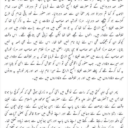
حضور عہد دہروائیں گے تو حضرت خلیفۃ المسیح الثالث نے فرمایا کہ تم دہراؤ۔ یعنی صدر خدام
الاحمدیہ کو کہا تم دہراؤ اور پھر حکماً ان سے عہد دہروایا۔ اور حضور نے خود باقی خدّام کی طرح
کھڑے ہو کر پیچھے عہد دہرایا۔ مرزا خورشید احمد صاحب کی وفات پر مَیں نے یہ ذکر کیا تھا کہ
حضرت خلیفۃ المسیح الرابع نے کہا تھا کہ یہ جو دو شخص ہیں وہ میرے بڑے وفادار ہیں اور ہر
خلافت کے وفادار ہیں۔ انہوں نے مجھے لکھا تھا لیکن مجھے زبانی بھی بتاچکے تھے۔ اس وقت
کیونکہ ان کو جھجھک تھی اس لئے اپنا نام نہیں لکھا تھا۔ اس لئے مَیں نے بھی جمعہ پہ نہیں
بتایا۔ صرف مرزا خورشید احمد صاحب کا ہی بتایا۔ اصل میں مرزا غلام احمد صاحب اور مرزا خورشید
احمد صاحب کے بارے میں حضرت خلیفۃ المسیح الرابع نے فرمایا تھا کہ یہ ہر خلافت کے وفادار ہیں
اور میرے وفادار ہیں۔ جب حضور کی انگوٹھی گمی تو اس کو تلاش کرنے کے لئے انہی کو بلایا اور
یہ کہا کرتے تھے کہ پہلے حضرت خلیفۃ المسیح الرابع نے میرا نام لیا۔ احمد اور پھر خورشید یہ دونوں
میرے وفاداروں میں سے ہیں اور ہر خلافت کے وفاداروں میں سے ہیں۔
پھر ان کی اہلیہ کہتی ہیں کہ رات کے نوافل میں اتنی گریہ و زاری ہوتی تھی کہ گھر گونج رہا ہوتا
تھا جس میں آنحضرت صلی اللہ علیہ وسلم کے لئے، حضرت مسیح موعود علیہ السلام کے لئے، خلیفۂ
وقت کے لئے، جماعت کے لئے، ماں باپ کے لئے، بہن بھائیوں کے لئے، بیوی بچوں کے
لئے، رشتہ داروں کے لئے دعائیں کرتے تھے اور اپنے نوافل میں سورۃ فاتحہ کی بعض آیات کئی
کئی دفعہ دہراتے رہتے تھے۔ کہتے ہیں اپنے ماں باپ اور بہن بھائیوں سے بہت زیادہ تعلق تھا۔
لیکن یہ تھا کہ ناانصافی نہیں تھی۔ اپنے گھر والوں سے بیوی کی عزت کروائی اور بیوی کا تعلق گھر