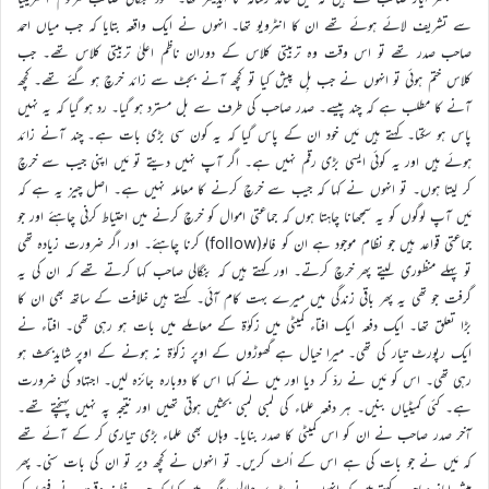
سے تشریف لائے ہوئے تھے ان کا انٹرویو تھا۔ انہوں نے ایک واقعہ بتایا کہ جب میاں احمد
صاحب صدر تھے تو اس وقت وہ تربیتی کلاس کے دوران ناظم اعلیٰ تربیتی کلاس تھے۔ جب
کلاس ختم ہوئی تو انہوں نے جب بِل پیش کیا تو کچھ آنے بجٹ سے زائد خرچ ہو گئے تھے۔ کچھ
آنے کا مطلب ہے کہ چند پیسے۔ صدر صاحب کی طرف سے بل مسترد ہو گیا۔ رد ہو گیا کہ یہ نہیں
پاس ہو سکتا۔ کہتے ہیں مَیں خود ان کے پاس گیا کہ یہ کون سی بڑی بات ہے۔ چند آنے زائد
ہوئے ہیں اور یہ کوئی ایسی بڑی رقم نہیں ہے۔ اگر آپ نہیں دیتے تو مَیں اپنی جیب سے خرچ
کر لیتا ہوں۔ تو انہوں نے کہا کہ جیب سے خرچ کرنے کا معاملہ نہیں ہے۔ اصل چیز یہ ہے کہ
مَیں آپ لوگوں کو یہ سمجھانا چاہتا ہوں کہ جماعتی اموال کو خرچ کرنے میں احتیاط کرنی چاہئے اور جو
جماعتی قواعد ہیں جو نظام موجود ہے ان کو فالو(follow) کرنا چاہئے۔ اور اگر ضرورت زیادہ تھی
تو پہلے منظوری لیتے پھر خرچ کرتے۔ اور کہتے ہیں کہ بنگالی صاحب کہا کرتے تھے کہ ان کی یہ
گرفت جو تھی یہ پھر باقی زندگی میں میرے بہت کام آئی۔ کہتے ہیں خلافت کے ساتھ بھی ان کا
بڑا تعلق تھا۔ ایک دفعہ ایک افتاء کمیٹی میں زکوٰۃ کے معاملے میں بات ہو رہی تھی۔ افتاء نے
ایک رپورٹ تیار کی تھی۔ میرا خیال ہے گھوڑوں کے اوپر زکوٰۃ نہ ہونے کے اوپر شایدبحث ہو
رہی تھی۔ اس کو مَیں نے ردّ کر دیا اور میں نے کہا اس کا دوبارہ جائزہ لیں۔ اجتہاد کی ضرورت
ہے۔ کئی کمیٹیاں بنیں۔ ہر دفعہ علماء کی لمبی لمبی بحثیں ہوتی تھیں اور نتیجہ پہ نہیں پہنچتے تھے۔
آخر صدر صاحب نے ان کو اس کمیٹی کا صدر بنایا۔ وہاں بھی علماء بڑی تیاری کر کے آئے تھے
کہ مَیں نے جو بات کی ہے اس کے اُلٹ کریں۔ تو انہوں نے کچھ دیر تو ان کی بات سنی۔ پھر
مبشر ایاز صاحب کہتے ہیں کہ انہوں نے بڑے جلالی رنگ میں کہا کہ جب خلیفۂ وقت نے فیصلہ کر