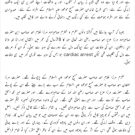
ہے اور جو لیا ہے وہ بھی شاید نہ بیان کر سکوں۔ اور یہ واقعات اپنے طور پر ہی ایک واقف
زندگی کے لئے، اسی طرح خاندان حضرت مسیح موعود علیہ السلام کے افراد کے لئے، عہدیدارن
کے لئے اور افراد جماعت کے لئے کئی رنگ میں رہنمائی کرنے والے اور قابل تقلید ہیں۔
جیسا کہ آپ جانتے ہیں گزشتہ دنوں مکرم و محترم صاحبزادہ مرزا غلام احمد صاحب ابن حضرت
صاحبزادہ مرزا عزیز احمد صاحب رضی اللہ تعالیٰ عنہ کا 78سال کی عمر میں انتقال ہوا۔اِنَّا لِلہِ وَاِنَّا
اِلَیْہِ رَاجِعُوْنَ۔ ان کی وفات ان کے اچانک دل کے دورے کی وجہ سے ہوئی۔ گو ان کو عرصے
سے دل کی تکلیف تھی لیکن cardiac arrest ہوا جس کی وجہ سے فوری گھر میں ہی وفات
ہوئی۔
مکرم مرزا غلام احمد صاحب حضرت مسیح موعود علیہ السلام کے پڑپوتے تھے۔ حضرت مرزا
سلطان احمد صاحب جو حضرت مسیح موعود علیہ السلام کے سب سے بڑے بیٹے تھے ان کے پوتے
تھے۔ حضرت مرزا عزیز احمد صاحب رضی اللہ عنہ کے صاحبزادے تھے۔ اور حضرت میر محمد اسحٰق
صاحب کے نواسے تھے۔ اور میرے بہنوئی بھی تھے۔ ان کی والدہ صاحبزادی نصیرہ بیگم حضرت
میر محمد اسحق صاحبؓ کی سب سے بڑی صاحبزادی تھیں۔ یہ تمام رشتے اتنے قابل ذکر نہیں۔ اصل
میں ان رشتوں کو جو چیز قابل ذکر بناتی ہے وہ ان کے اوصاف ہیں جو مَیں بیان کروں گا۔ خادم
دین تھے۔ وقف زندگی تھے۔ اور ان دنوں میں باوجود کمزوری کے، بیماری کے اور بڑے بھائی
کی وفات ہوئی تھی اس کے اثر کے باوجود جب مَیں نے ان کو ناظر اعلیٰ مقرر کیا تو تمام فرائض