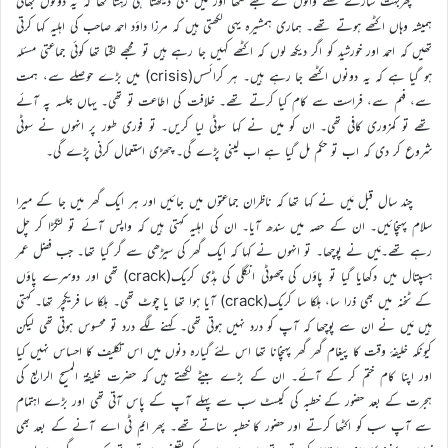
پھربہت سارے لکھنے والوں نے مجھے لکھا اور مَیں بھی دیکھتا ہی رہتا تھا کہ یہ دونوں بھائی
ہمیشہ وہاں اکٹھے ہوتے تھے۔ ہماری ہمشیرہ یہی لکھتی ہیں کہ مرزا داؤد احمد صاحب کی اہلیہ کہا کرتی
تھیں کہ احمد اور خورشید کو اگر دیکھ لوں کہ اکٹھے کہیں جا رہے ہیں تو مجھے لگتا تھا کوئی جماعتی مسئلہ
ہو گیا ہے کہ یہ دونوں اکٹھے جا رہے ہیں۔ ہر کرائسس(crisis) میں بڑے حوصلے سے، ہمت
سے، فہم سے، فراست سے کام کیا کرتے تھے۔ خلافت کی اطاعت تو تھی۔ یہاں جلسہ پہ آئے
تھے تو کمزوری کافی تھی۔ ان کو میں نے کہا سوٹی لیا کریں۔ تو فوری طور پر انہوں نے سوٹی
شروع کر دی کہ اب تو حکم مل گیا ہے اب لینی پڑے گی۔ چھڑی استعمال کرنی پڑے گی۔
چند سال قبل مَیں نے کہا تھا کہ ناظران جماعتوں میں جائیں اور ہر ایک گھر میں جا کے میرا
سلام پہنچائیں۔ ان کے حصہ میں سندھ آیا۔ ان کی اہلیہ کہتی ہیں کہ واپس آئے تو لنگڑا کر چل
رہے تھے۔مَیں نے پوچھا۔ تو انہوں نے کہا کہ ایک گھر کی سیڑھی سے گر گیا تھا۔ جب فضل عمر
ہسپتال میں دکھایا گیا تو پاؤں کی چھوٹی انگلی کی ہڈی کریک(crack) تھی اور دوسرے پاؤں
کے ٹخنہ میں بھی ذرا سا، ہلکا سا کریک(crack) آیا ہوا تھا یا چوٹ تھی۔ ہلکا سا فریکچر تھا۔ کہتی
ہیں مَیں نے ان سے پوچھا کہ آپ کو درد نہیں ہوتی تھی۔ کہنے لگے درد تو محسوس ہوتی تھی لیکن
کیونکہ خلیفۂ وقت کا پیغام گھر گھر پہنچانا تھا اس لئے گیارہ دنوں میں اس تکلیف کا احساس نہیں کیا
اور اپنا کام ختم کر کے آئے۔ ان کے بڑے بیٹے لکھتے ہیں کہ حضرت خلیفۃ المسیح الرابع کی
ہجرت کے بعد حضور کے خطبہ کی کیسٹ سب سے پہلے آپ کے پاس آتی تھی اور بڑے اہتمام
سے آپ سب کو اکٹھا کرتے اور حضور کا خطبہ سناتے تھے۔ پھر ایم ٹی اے آنے کے بعد بھی