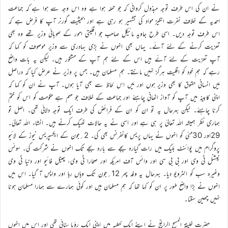
نے ان کی اس طرف توجہ مبذول کروائی کہ جو حملہ ہوا ہے وہ اس وجہ سے ہوا ہے کہ جماعت
احمدیہ کے خلاف نفرت انگیز مواد کی تشہیر ہو رہی ہے اور بحیثیت گورنر آپ کا فرض ہے کہ
اس طرف توجہ دیں۔ اسی طرح جاوید مائیکل صاحب جو اقلیتی امور کے صوبائی وزیر تھے وہ بھی
تعزیت کرنے کے لئے آئے۔ یہاں بھی انہوں نے بڑی بہادری سے وزیر موصوف کو کہا کہ
آپ تعزیت کے لئے آئے ہیں اس کے لئے ہم آپ کے مشکور ہیں۔ لیکن یہ بات واضح
رہے کہ ہم خود کو اقلیت ہرگز نہیں مانتے۔ ہم مسلمان ہیں۔ جس پر وزیر نے عرض کیا کہ دراصل
مَیں انسانی حقوق کا بھی وزیر ہوں اور مَیں اس لحاظ سے بھی آیا ہوں۔ آپ نے ان کو کہا کہ
اپنی کابینہ میں آپ کو آواز اٹھانی چاہئے اور جماعت کے خلاف جو مہم ہے حکومت کو اس کو ختم
کرنا چاہئے۔ لیکن بہرحال یہ تو ان کو ان کے فرائض کی طرف ایک توجہ دلائی تھی۔ اصل تو
ہماری نظر ہمیشہ اللہ تعالیٰ پر ہی ہے اور اسی نے یہ حالات ٹھیک کرنے ہیں۔ انشاء اللہ تعالیٰ۔
29اور 30مئی کو انہوں نے یہاں پریس کانفرنس بھی کی۔ 2؍جون کے ایکسپریس نیوز کے لائیو
پروگرام میں پوائنٹ بلیک میں رات گیارہ بجے سے بارہ بجے تک انہوں نے شرکت کی۔ سوئس
نیشنل ٹی وی اور بی بی سی اور وائس آف امریکہ اور صحارا ٹی وی، چینل فائیو اور دنیا ٹی وی
وغیرہ سب کو انٹرویو دیا۔ بہرحال یہ وفد پھر 12؍جون تک وہاں رہا اور واپس آ گیا۔ اس میں
انہوں نے بڑا واضح طور پر ان کو کہا تھا کہ ہم مسلمان ہیں اور کوئی ہمارے سے ہمارا مسلمان ہونا
نہیں چھین سکتا۔
حضرت خلیفۃ المسیح الرابعؒ نے اپنے ایک خطبہ میں اپنی ایک رؤیا سنائی تھی اور اس میں انہوں