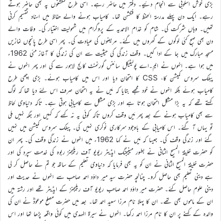
بڑی خوش اسلوبی سے انجام دئیے۔ دفتر میں حاضر رہے۔ اسی طرح فنکشنوں پہ بھی حاضر ہوتے
رہے۔ ایک دن پہلے مدرسۃ الحفظ کا فنکشن تھا۔ کامیاب ہونے والے حفاظ میں اسناد تقسیم کرنی
تھیں۔ وہاں شرکت کی۔ شام کو خدّام الاحمدیہ کے پروگرام میں شمولیت اختیار کی۔ وفات والے
دن بھی صبح کئی لوگوں کے گھروں میں گئے۔ مریضوں کی عیادت کی۔ پھر اسی طرح پانچوں نمازیں
مسجد مبارک میں جا کے ادا کیں۔ وقف زندگی کی حیثیت سے ان کی زندگی کا آغاز مئی 1962ء
میں ہوا ہے۔ انہوں نے ایم۔اے پولیٹیکل سائنس گورنمنٹ کالج لاہور سے کی اور پھر انہوں نے
پبلک سروس کمیشن کا، CSS کا امتحان دیا اور اس میں کامیاب ہوئے۔ بڑی اچھی طرح
کامیاب ہوئے بلکہ انہوں نے خود مجھے بتایا کہ مَیں نے یہ امتحان صرف اس لئے دیا تھا کہ لوگ
کہتے تھے کہ یہ بڑا مشکل امتحان ہوتا ہے اور بڑی مشکل سے کامیابی ہوتی ہے۔ تاکہ دنیاوی لحاظ
سے بھی کامیاب ہونے کے بعد پھر مَیں وقف کروں تاکہ کوئی یہ نہ کہے کہ کہیں اور جگہ نہیں ملی
تو یہاں آ گئے۔ اس کامیابی کے باوجود سرکاری نوکری نہیں کی۔ پبلک سروس کمیشن میں نہیں
گئے اور زندگی وقف کی۔ جیسا کہ مَیں نے کہا 1962ء میں انہوں نے زندگی وقف کی۔ پھر ان
کو حضرت خلیفۃ المسیح الثانی نے بطور مینیجنگ ایڈیٹر ریویو آف ریلیجنز ربوہ کی خدمت سپرد کی اور
حضرت خلیفۃ المسیح الثانی نے ان کو یہ بھی فرمایا کہ دنیاوی تعلیم کے ساتھ جو تم نے حاصل کر لی
ہے دینی تعلیم بھی حاصل کرو۔ چنانچہ حضرت سید میر داؤد احمد صاحب سے انہوں نے حدیث اور
دینی علوم حاصل کئے۔ حضرت میر داؤد احمد صاحب ریویو آف ریلیجنز کے ایڈیٹر تھے اور رشتہ میں
ان کے ماموں بھی تھے۔ ان کا پہلا نام مرزا سعید احمد تھا۔ بعد میں حضرت مصلح موعودؓ نے ان کی
والدہ کے کہنے پر ان کا نام مرزا احمد رکھا۔ انہوں نے سیرۃ المہدی میں کوئی واقعہ پڑھا تھا اور اس