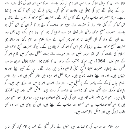
لحاظ سے ان کا خیال تھا کہ مرزا سعید احمد نام نہ رکھا جائے۔ مرزا سعید احمد ان کی پہلی والدہ سے
ان کے بھائی تھے جن کی جوانی میں وفات ہو گئی تھی۔ یہاں یُوکے میں بھی آکے وہ پڑھتے
رہے۔ مرزا مظفر احمد صاحب وغیرہ کے کلاس فیلو تھے۔ حضرت مصلح موعود کو انہوں نے ساتھ یہ
بھی کہا کہ اگر کوئی نام بدلا تو حضرت مرزا عزیز احمد صاحب کو رنج ہو گا تو ان کی بھی تسلی ہو
جائے۔ حضرت مصلح موعود رضی اللہ تعالیٰ عنہ نے فرمایا کہ پھر ہم ایسا نام رکھتے ہیں جس وجہ
سے اُن کے والد کو بھی تکلیف نہ ہو اور پھر آپ نے مرزا غلام احمد نام رکھا اور ساتھ ہی
حضرت مصلح موعود نے یہ فرمایا کہ ہم اس کو احمد کہہ کر پکاریں گے۔ کیونکہ حضرت مسیح موعود علیہ
السلام کی وفات کو ابھی اتنا عرصہ نہیں ہوا اور میرے لئے بہت مشکل ہے کہ میں غلام احمد کر
کے نام لوں۔ 1964ء میں میری ہمشیرہ کے ساتھ ان کا نکاح ہوا۔ مولانا جلال الدین صاحب
شمس نے پڑھایا۔ حضرت خلیفۃ المسیح الثانی تو ان دنوں میں بیمار تھے۔ ان کے تین بیٹے اور دو
بیٹیاں ہیں۔ اور دو بیٹے وقف زندگی ہیں۔ مرزا فضل احمد ربوہ میں ناظر تعلیم ہیں اور مرزا ناصر
انعام یہاں یُوکے کے جامعہ کے پرنسپل ہیں۔ اور مرزا احسان احمد جو ہیں وہ امریکہ میں ہیں۔ گو
دنیاوی نوکری ہے لیکن وہاں بھی جماعت کی خدمت کر رہے ہیں۔ نیشنل مجلس عاملہ میں سیکرٹری
مال ہیں۔ اسی طرح افسر جلسہ گاہ ہیں۔ ان کی ایک بیٹی امۃالولی زبدہ ہیں۔ دوسری امۃ العلی زہرا
ہیں جو میرمحموداحمدصاحب، یہ میر مسعود احمد صاحب کے بیٹے ہیں، ان کی بیوی ہیں اور وہ بھی
وقف زندگی ہیں اور آجکل ناظرصحت ہیں۔
مرزا غلام احمد صاحب کی جو خدمات ہیں انہوں نے ناظر تعلیم کے طور پر کام کیا۔ کئی سال