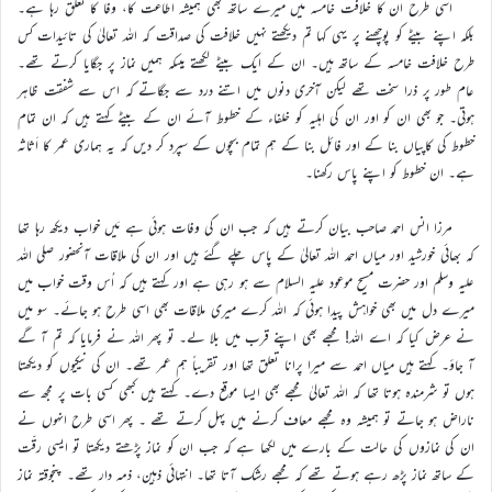
اسی طرح ان کا خلافت خامسہ میں میرے ساتھ بھی ہمیشہ اطاعت کا، وفا کا تعلق رہا ہے۔
بلکہ اپنے بیٹے کو پوچھنے پر یہی کہا تم دیکھتے نہیں خلافت کی صداقت کہ اللہ تعالیٰ کی تائیدات کس
طرح خلافت خامسہ کے ساتھ ہیں۔ ان کے ایک بیٹے لکھتے ہیںکہ ہمیں نماز پر جگایا کرتے تھے۔
عام طور پر ذرا سخت تھے لیکن آخری دنوں میں اتنے درد سے جگاتے کہ اس سے شفقت ظاہر
ہوتی۔ جو بھی ان کو اور ان کی اہلیہ کو خلفاء کے خطوط آئے ان کے بیٹے کہتے ہیں کہ ان تمام
خطوط کی کاپیاں بنا کے اور فائل بنا کے ہم تمام بچوں کے سپرد کر دیں کہ یہ ہماری عمر کا اَثاثہ
ہے۔ ان خطوط کو اپنے پاس رکھنا۔
مرزا انس احمد صاحب بیان کرتے ہیں کہ جب ان کی وفات ہوئی ہے مَیں خواب دیکھ رہا تھا
کہ بھائی خورشید اور میاں احمد اللہ تعالیٰ کے پاس چلے گئے ہیں اور ان کی ملاقات آنحضور صلی اللہ
علیہ وسلم اور حضرت مسیح موعود علیہ السلام سے ہو رہی ہے اور کہتے ہیں کہ اُس وقت خواب میں
میرے دل میں بھی خواہش پیدا ہوئی کہ اللہ کرے میری ملاقات بھی اسی طرح ہو جائے۔ سو میں
نے عرض کیا کہ اے اللہ! مجھے بھی اپنے قرب میں بلا لے۔ تو پھر اللہ نے فرمایا کہ تم آ گے
آ جاؤ۔ کہتے ہیں میاں احمد سے میرا پرانا تعلق تھا اور تقریباً ہم عمر تھے۔ ان کی نیکیوں کو دیکھتا
ہوں تو شرمندہ ہوتا تھا کہ اللہ تعالیٰ مجھے بھی ایسا موقع دے۔ کہتے ہیں کبھی کسی بات پر مجھ سے
ناراض ہو جاتے تو ہمیشہ وہ مجھے معاف کرنے میں پہل کرتے تھے ۔ پھر اسی طرح انہوں نے
ان کی نمازوں کی حالت کے بارے میں لکھا ہے کہ جب ان کو نماز پڑھتے دیکھتا تو ایسی رقّت
کے ساتھ نماز پڑھ رہے ہوتے تھے کہ مجھے رشک آتا تھا۔ انتہائی ذہین، ذمہ دار تھے۔ پنجوقتہ نماز