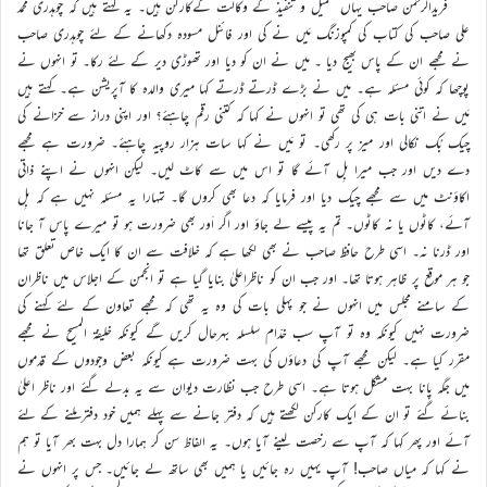
فریدالرحمن صاحب یہاں تعمیل و تنفیذ کے وکالت کےکارکن ہیں۔ یہ کہتے ہیں کہ چوہدری محمد
علی صاحب کی کتاب کی کمپوزنگ مَیں نے کی اور فائنل مسودہ دکھانے کے لئے چوہدری صاحب
نے مجھے ان کے پاس بھیج دیا ۔ میں نے ان کو دیا اور تھوڑی دیر کے لئے رکا۔ تو انہوں نے
پوچھا کہ کوئی مسئلہ ہے۔ میں نے بڑے ڈرتے ڈرتے کہا میری والدہ کا آپریشن ہے۔ کہتے ہیں
مَیں نے اتنی بات ہی کی تھی تو انہوں نے کہا کہ کتنی رقم چاہئے؟ اور اپنی دراز سے خزانے کی
چیک بُک نکالی اور میز پر رکھی۔ تو مَیں نے کہا سات ہزار روپیہ چاہئے۔ ضرورت ہے مجھے
دے دیں اور جب میرا بِل آئے گا تو اس میں سے کاٹ لیں۔ لیکن انہوں نے اپنے ذاتی
اکاؤنٹ میں سے مجھے چیک دیا اور فرمایا کہ دعا بھی کروں گا۔ تمہارا یہ مسئلہ نہیں ہے کہ بِل
آئے، کاٹوں یا نہ کاٹوں۔ تم یہ پیسے لے جاؤ اور اگر اَور بھی ضرورت ہو تو میرے پاس آ جانا
اور ڈرنا نہ۔ اسی طرح حافظ صاحب نے بھی لکھا ہے کہ خلافت سے ان کا ایک خاص تعلق تھا
جو ہر موقع پر ظاہر ہوتا تھا۔ اور جب ان کو ناظراعلیٰ بنایا گیا ہے تو انجمن کے اجلاس میں ناظران
کے سامنے مجلس میں انہوں نے جو پہلی بات کی وہ یہ تھی کہ مجھے تعاون کے لئے کہنے کی
ضرورت نہیں کیونکہ وہ تو آپ سب خدّام سلسلہ بہرحال کریں گے کیونکہ خلیفۃ المسیح نے مجھے
مقرر کیا ہے۔ لیکن مجھے آپ کی دعاؤں کی بہت ضرورت ہے کیونکہ بعض وجودوں کے قدموں
میں جگہ پانا بہت مشکل ہوتا ہے۔ اسی طرح جب نظارت دیوان سے یہ بدلے گئے اور ناظر اعلیٰ
بنائے گئے تو ان کے ایک کارکن لکھتے ہیں کہ دفتر جانے سے پہلے ہمیں خود دفتر ملنے کے لئے
آئے اور پھر کہا کہ آپ سے رخصت لینے آیا ہوں۔ یہ الفاظ سن کر ہمارا دل بہت بھر آیا تو ہم
نے کہا کہ میاں صاحب! آپ یہیں رہ جائیں یا ہمیں بھی ساتھ لے جائیں۔ جس پر انہوں نے