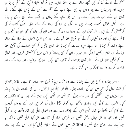
مسکراتے ہوئے کہا کہ مَیں کیسے ساتھ لے جا سکتا ہوں۔ مَیں تو خود خلیفۃ المسیح کے حکم پر جا رہا
ہوں۔ اور پھر یہاں سے چند دنوں بعد ہی اپنے رب کے حکم سے اُس کے پاس چلے گئے۔ اللہ
تعالیٰ ان کے درجات بلند کرے۔یہ اس جگہ چلے گئے جہاں ہر ایک نے اپنی باری پر جانا
ہے۔ لیکن خوش قسمت ہوتے ہیں وہ لوگ جو خدا کی رضا کے لئے اپنی زندگی گزارنے کی
کوشش کرتے ہیں۔ اللہ تعالیٰ ان کے درجات بلند کرے اور ان کی اولاد کو بھی ان کی نیکیوں پر
قائم رہنے کی اور وہ نیکیاں کرنے کی توفیق عطا فرمائے۔ اور جس طرح انہوں نے وفا کے ساتھ
اپنے وقف کو نبھایا اور اپنے سپرد خدمات کو نبھایا اللہ تعالیٰ باقیوں کو بھی نبھانے کی توفیق عطا
فرمائے اور تمام واقفین زندگی اور عہدیدار ان کو بھی چاہئے کہ اسی طرح کوشش کریں۔ اللہ تعالیٰ
ان کو توفیق عطا فرمائے۔ اللہ تعالیٰ جماعت کو آئندہ بھی نیک، صالح، فدائیت اور وفا کے ساتھ
خدمت کرنے والے کارکنان مہیا کرتا رہے۔
دوسرا جنازہ جو آج مَیں نے پڑھانا ہے وہ مکرمہ دیپانو فرخ ھود صاحبہ کا ہے۔ 26؍جنوری
کو 47 سال کی عمر میں ان کی وفات ہوئی۔ اِنَّا لِلہِ وَاِنَّا اِلَیْہِ رَاجِعُوْنَ۔ ان کی وفات ہائی بلڈ پریشر
اور انتڑیوں میں انفیکشن کی وجہ سے ہوئی۔ آپریشن ہوا لیکن ایک ہفتہ کے بعد ان کا انتقال ہو
گیا۔ انہوں نے کافی لمبی بیماری دیکھی ہے کیونکہ 15 سال کی عمر میں ان کے دونوں گُردوں
نے کام کرنا چھوڑ دیا تھا۔ لیکن اس کے باوجود جب سے وہ احمدی ہوئی ہیں نماز وقت پر ادا کرتی
تھیں اور تہجد کا بھی خیال رکھتی تھیں اور قرآن کریم کی تلاوت بھی کیا کرتی تھیں حالانکہ یہ
عیسائیت سے احمدی ہوئی تھیں۔ 2004ء میں انہوں نے اسلام قبول کیا اور اس کے بعد سے