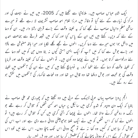
ایک شاہد عباس صاحب ہیں۔ ملائیشیا سے لکھتے ہیں کہ 2005ء میں مَیں نے بیعت کی اور
مرکز کی زیارت کے لئے گیا تو دفاتر میں مرزا غلام احمد صاحب تشریف لا رہے تھے تو میرے
ساتھی معلّم دانیال صاحب نے مجھے کہا کہ یہ خلیفۂ وقت کے بڑے قریبی رشتہ دار ہیں۔ ان کو دعا
کے لئے کہہ دیں۔ کہتے ہیں مَیں ان کے پاس گیا اور کہا کہ میں شیعہ فرقے سے جماعت احمدیہ
میں داخل ہوا ہوں میرے لئے دعا کریں۔ انہوں نے مجھے گلے لگایا اور میرا ہاتھ مضبوطی سے پکڑا
اور بڑے جوش سے کہا کہ مَیں آپ کو ایک ایسی ہستی کیوں نہ بتا دوں جن کو میں خود دعا کے
لئے درخواست کرتا ہوں۔ تو مَیں نے پوچھا وہ کون ہیں۔ تو انہوں نے کہا کہ خلیفہ وقت اور فرمایا
کہ خلیفہ وقت کو دعا کے لئے لکھا کرو۔ یہ نومبایع کہتے ہیں کہ مَیں نے ان کی آنکھوں میں خلیفۂ
وقت کی جو محبت اور جوش دیکھا تھا وہ قابل دید تھا اور وہ لمحات خاکسار کی آنکھوں میں نقش ہو
کے رہ گئے ہیں۔
انجم پرویز صاحب یہاں عربی ڈیسک کے مربی ہیں وہ لکھتے ہیں کہ چوہدری محمد علی صاحب نے
بتایا کہ ایک دن دوپہر کو شدید گرمی میں سائیکل پر میاں احمد کسی شخص کو تلاش کر رہے تھے جو
رنگ و روغن کرنے والا تھا۔ انہوں نے پوچھا کہ اتنی گرمی میں کس کو تلاش کر رہے ہیں؟ تو
انہوں نے کہا کہ اس شخص کو میں نے ایک غلط ہومیوپیتھی دوائی دے دی ہے اور اب اس کی
تلاش کر رہا ہوں کہ کہیں وہ کھا نہ لے تو صحیح دوائی اس تک پہنچا دوں۔ اس لئے مَیں خود اس
کو تلاش کر کے اس کو دوائی پہنچانے کی کوشش کر رہا ہوں اور وہ مل نہیں رہا۔