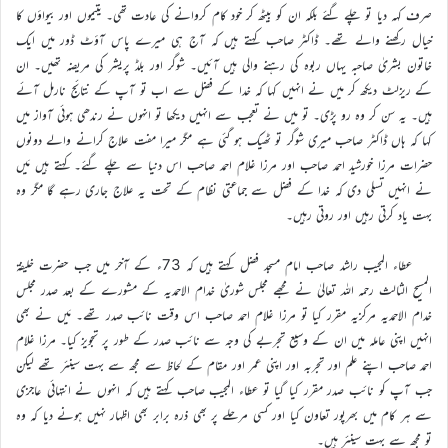
صرف کہہ دیا تو چلے گئے بلکہ ان کو بیٹھ کر خود کام کروانے کی عادت تھی۔ یتیموں اور بیواؤں کا
خیال رکھنے والے تھے۔ ڈاکٹر صاحب کہتے ہیں کہ آج ہی میرے پاس آؤٹ ڈور میں ایک
خاتون بشریٰ صاحبہ یہاں ربوہ کی رہنے والی ہیں آئیں۔ شوگر اور بلڈ پریشر کی مریضہ تھیں۔ ان
کے ریزلٹ دیکھ کر میں نے انہیں کہا کہ خدا کے فضل سے اب تو آپ کے نتائج نارمل آئے
ہیں۔ یہ سن کر وہ رو پڑی۔ تو میں نے تعجب سے انہیں دیکھا تو انہوں نے رندھی ہوئی آواز میں
کہا کہ ہاں ڈاکٹر صاحب میری شوگر تو ٹھیک ہو گئی ہے مگر میرا مفت علاج کرانے والے دونوں
حضرات مرزا خورشید احمد صاحب اور مرزا غلام احمد صاحب اس دنیا سے چلے گئے۔ کہتے ہیں مَیں
نے انہیں تسلی دی کہ خدا کے فضل سے جماعتی نظام کے تحت یہ علاج جاری رہے گا مگر وہ
بہت یاد کرتی رہیں اور روتی رہیں۔
عطاء المجیب راشد صاحب امام مسجد فضل کہتے ہیں کہ 73ء کے آخر میں جب حضرت خلیفۃ
المسیح الثالث رحمہ اللہ تعالیٰ نے مجھے مجلس شوریٰ خدام الاحمدیہ کے مشورے کے بعد صدر مجلس
خدام الاحمدیہ مرکزیہ مقرر کیا تو مرزا غلام احمد صاحب اس وقت نائب صدر تھے۔ مَیں نے بھی
انہیں اپنی عاملہ میں ان کے وسیع تجربے کی وجہ سے نائب صدر کے طور پر تجویز کیا۔ مرزا غلام
احمد صاحب اپنے علم اور تجربہ اور اپنی عمر اور مقام کے لحاظ سے مجھ سے بہت سینئر تھے لیکن
جب آپ کو نائب صدر مقرر کیا گیا تو عطاء المجیب صاحب کہتے ہیں کہ انہوں نے انتہائی عاجزی
سے ہر کام میں بھرپور تعاون کیا اور کسی مرحلے پر بھی ذرہ برابر بھی اظہار نہیں ہونے دیا کہ وہ
تو مجھ سے بہت سینئر ہیں۔