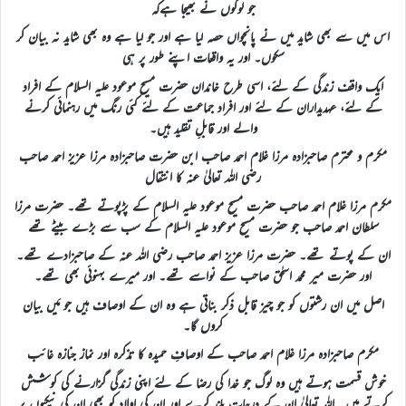
جو لوگوں نے بھیجا ہےکہ
اس میں سے بھی شاید میں نے پانچواں حصہ لیا ہے اور جو لیا ہے وہ بھی شاید نہ بیان کر
سکوں۔ اور یہ واقعات اپنے طور پر ہی
ایک واقف زندگی کے لئے، اسی طرح خاندان حضرت مسیح موعود علیہ السلام کے افراد
کے لئے، عہدیداران کے لئے اور افراد جماعت کے لئے کئی رنگ میں رہنمائی کرنے
والے اور قابلِ تقلید ہیں۔
مکرم و محترم صاحبزادہ مرزا غلام احمد صاحب ابن حضرت صاحبزادہ مرزا عزیز احمد صاحب
رضی اللہ تعالیٰ عنہ کا انتقال
مکرم مرزا غلام احمد صاحب حضرت مسیح موعود علیہ السلام کے پڑپوتے تھے۔ حضرت مرزا
سلطان احمد صاحب جو حضرت مسیح موعود علیہ السلام کے سب سے بڑے بیٹے تھے
ان کے پوتے تھے۔ حضرت مرزا عزیز احمد صاحب رضی اللہ عنہ کے صاحبزادے تھے۔
اور حضرت میر محمد اسحٰق صاحب کے نواسے تھے۔ اور میرے بہنوئی بھی تھے۔
اصل میں ان رشتوں کو جو چیز قابل ذکر بناتی ہے وہ ان کے اوصاف ہیں جو مَیں بیان
کروں گا۔
مکرم صاحبزادہ مرزا غلام احمد صاحب کے اوصافِ حمیدہ کا تذکرہ اور نماز جنازہ غائب
خوش قسمت ہوتے ہیں وہ لوگ جو خدا کی رضا کے لئے اپنی زندگی گزارنے کی کوشش
کرتے ہیں۔ اللہ تعالیٰ ان کے درجات بلند کرے اور ان کی اولاد کو بھی ان کی نیکیوں پر