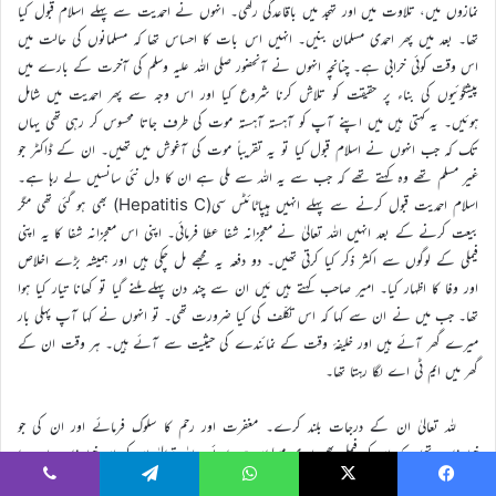
نمازوں میں، تلاوت میں اور تہجد میں باقاعدگی رکھی۔ انہوں نے احمدیت سے پہلے اسلام قبول کیا
تھا۔ بعد میں پھر احمدی مسلمان بنیں۔ انہیں اس بات کا احساس تھا کہ مسلمانوں کی حالت میں
اس وقت کوئی خرابی ہے۔ چنانچہ انہوں نے آنحضور صلی اللہ علیہ وسلم کی آخرت کے بارے میں
پیشگوئیوں کی بناء پر حقیقت کو تلاش کرنا شروع کیا اور اس وجہ سے پھر احمدیت میں شامل
ہوئیں۔ یہ کہتی ہیں میں اپنے آپ کو آہستہ آہستہ موت کی طرف جاتا محسوس کر رہی تھی یہاں
تک کہ جب انہوں نے اسلام قبول کیا تو یہ تقریباً موت کی آغوش میں تھیں۔ ان کے ڈاکٹر جو
غیر مسلم تھے وہ کہتے تھے کہ جب سے یہ اللہ سے ملی ہے ان کا دل نئی سانسیں لے رہا ہے۔
اسلام احمدیت قبول کرنے سے پہلے انہیں ہیپاٹائٹس سی(Hepatitis C) بھی ہو گئی تھی مگر
بیعت کرنے کے بعد انہیں اللہ تعالیٰ نے معجزانہ شفا عطا فرمائی۔ اپنی اس معجزانہ شفا کا یہ اپنی
فیملی کے لوگوں سے اکثر ذکر کیا کرتی تھیں۔ دو دفعہ یہ مجھے مل چکی ہیں اور ہمیشہ بڑے اخلاص
اور وفا کا اظہار کیا۔ امیر صاحب کہتے ہیں مَیں ان سے چند دن پہلے ملنے گیا تو کھانا تیار کیا ہوا
تھا۔ جب میں نے ان سے کہا کہ اس تکلّف کی کیا ضرورت تھی۔ تو انہوں نے کہا آپ پہلی بار
میرے گھر آئے ہیں اور خلیفۂ وقت کے نمائندے کی حیثیت سے آئے ہیں۔ ہر وقت ان کے
گھر میں ایم ٹی اے لگا رہتا تھا۔
للہ تعالیٰ ان کے درجات بلند کرے۔ مغفرت اور رحم کا سلوک فرمائے اور ان کی جو
خواہشات تھیں کہ ان کی فیملی بھی احمدی مسلمان ہو جائے۔ اللہ تعالیٰ ان کی ان خواہشات اور دعا
کو قبول فرمائے۔
Viber
Telegram
WhatsApp
X
Faceboo