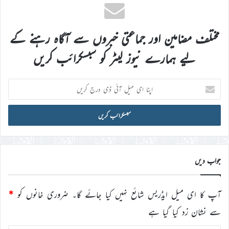
مختلف مضامین اور جماعتی خبروں سے آگاہ رہنے کے
لیے ہمارے نیوز لیٹر کو سبسکرائب کریں
اپنا
ای
میل
آئی
ڈی
درج
کریں
جواب دیں
آپ کا ای میل ایڈریس شائع نہیں کیا جائے گا۔
ضروری خانوں کو
*
سے نشان زد کیا گیا ہے