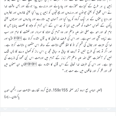
زمین پر ہر طرح کے کیڑے مکوڑے اور چارپائے اور درندے پیدا ہوگئے اور جس وقت خدا
نے اس مخلوق کو یعنی حیوانوں اور درندوں اور چیونٹیوں کو زمین پر پیدا کیا یعنی فاجروں اور کافروں
اور دنیا پرستوں کے ہر ایک گروہ کو پیدا کیا اور آسمان میں ستارے اور چاندوں اور سورجوں یعنی
پاکوں کے نفوس مستعدہ کو ظہور میں لایا تو بعد اس کے اُس آدم کو وجود کا خلعت پہنایا جس کا
نام محمد اور احمد ہے صلی اللہ علیہ وسلم اور وہ آدم کی اولاد کا سردار اور خلقت کا امام اور سب
سے زیادہ تقی اور سعیدہے۔ اور اس کی طرف خداتعالیٰ کا یہ قول اشارہ کرتا ہے  الآیۃ اور
خدا کی عزت اور جلال کی قسم کہ اِذْ کا لفظ قطعی دلالت کے ساتھ اِس مقصود پر دلالت کرتا ہے۔
اور اگر تو یہود کی طرح نہیں تو آیت کا سیاق و سباق تجھ پر اس راز کو کھول دے گا پس شک
نہیں کہ آنحضرت صلی اللہ علیہ وسلم آخر زمانہ کے آدم ہیں اورامت اس نبی محمود کی ذرّیت کی
بجا ہے۔ اور اس کی طرف خدا تعالیٰ کے اس قول کا اشارہ ہے پس ان معنوں میں
غور اور فکر کر اور غافلوں میں سے مت ہو۔‘‘
(خطبہ الہامیہ مع اردو ترجمہ صفحہ 155تا159۔شائع کردہ نظارت اشاعت صدر انجمن احمدیہ
پاکستان۔ربوہ)