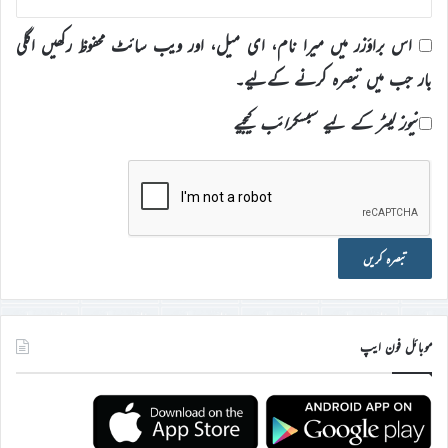
اس براؤزر میں میرا نام، ای میل، اور ویب سائٹ محفوظ رکھیں اگلی
بار جب میں تبصرہ کرنے کےلیے۔
نیوز لیٹر کے لیے سبسکرائب کیجیے
موبائل فون ایپ