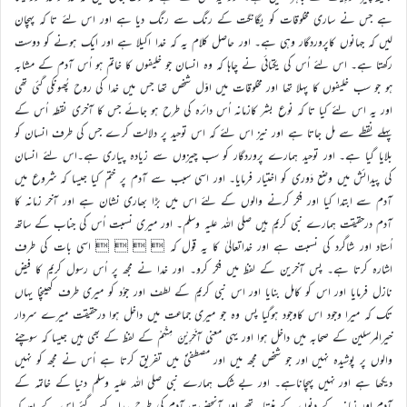
ہے جس نے ساری مخلوقات کو یگانگت کے رنگ سے رنگ دیا ہے اور اس لئے تا کہ پہچان
لیں کہ جہانوں کاپروردگار وہی ہے۔ اور حاصل کلام یہ کہ خدا اکیلا ہے اور ایک ہونے کو دوست
رکھتا ہے۔ اس لئے اُس کی یکتائی نے چاہا کہ وہ انسان جو خلیفوں کا خاتم ہو اُس آدم کے مشابہ
ہو جو سب خلیفوں کا پہلا تھا اور مخلوقات میں اوّل شخص تھا جس میں خدا کی روح پُھونکی گئی تھی
اور یہ اس لئے کیا تا کہ نوع بشر کازمانہ اُس دائرہ کی طرح ہو جائے جس کا آخری نقطہ اُس کے
پہلے نقطے سے مل جاتا ہے اور نیز اس لئے کہ اس توحید پر دلالت کرے جس کی طرف انسان کو
بلایا گیا ہے۔ اور توحید ہمارے پروردگار کو سب چیزوں سے زیادہ پیاری ہے۔اس لئے انسان
کی پیدائش میں وضع دَوری کو اختیار فرمایا۔ اور اسی سبب سے آدم پر ختم کیا جیسا کہ شروع میں
آدم سے ابتدا کیا اور فکر کرنے والوں کے لئے اس میں بڑا بھاری نشان ہے اور آخر زمانہ کا
آدم درحقیقت ہمارے نبی کریم ہیں صلی اللہ علیہ وسلم۔ اور میری نسبت اُس کی جناب کے ساتھ
اُستاد اور شاگرد کی نسبت ہے اور خداتعالیٰ کا یہ قول کہ     اسی بات کی طرف
اشارہ کرتا ہے۔ پس آخرین کے لفظ میں فکر کرو۔ اور خدا نے مجھ پر اُس رسول کریم کا فیض
نازل فرمایا اور اس کو کامل بنایا اور اس نبی کریم کے لطف اور جوُد کو میری طرف کھینچا یہاں
تک کہ میرا وجود اس کاوجود ہوگیا پس وہ جو میری جماعت میں داخل ہوا درحقیقت میرے سردار
خیرالمرسلین کے صحابہ میں داخل ہوا اور یہی معنی آخَرِیْنَ مِنْہُمْ کے لفظ کے بھی ہیں جیسا کہ سوچنے
والوں پر پوشیدہ نہیں اور جو شخص مجھ میں اور مصطفیٰؐ میں تفریق کرتا ہے اُس نے مجھ کو نہیں
دیکھا ہے اور نہیں پہچاناہے۔ اور بے شک ہمارے نبی صلی اللہ علیہ وسلم دنیا کے خاتمہ کے
آدم اور زمانہ کے دنوں کے منتہا تھے اور آنحضرت آدم کی طرح پیدا کیے گئے اس کے بعد کہ