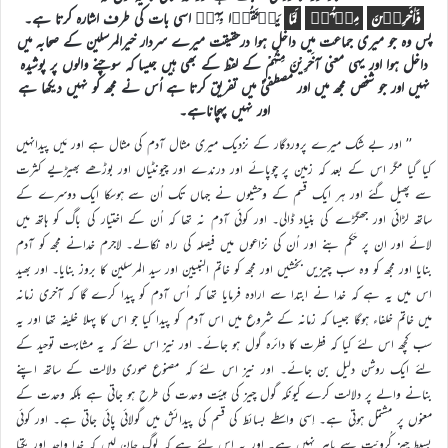
وَّاٰخَرِیۡنَ
مِنۡہُمۡ
لَمَّا
یَلۡحَقُوۡا بِہِمۡ اسی بات کی طرف اشارہ کرتا ہے۔
پس وہ جو میری جماعت میں داخل ہوا درحقیقت میرے سردار خیرالمرسلین کے صحابہ میں
داخل ہوا اور یہی معنی آخَرِیْنَ مِنْہُمْ کے لفظ کے بھی ہیں جیسا کہ سوچنے والوں پر پوشیدہ
نہیں اور جو شخص مجھ میں اور مصطفیٰؐ میں تفریق کرتا ہے اُس نے مجھ کو نہیں دیکھا ہے
اور نہیں پہچاناہے۔
’’ اور بے شک میرے پروردگار کے نزدیک میری مثال آدم کی مثال ہے اور مَیں پیدانہیں
کیا گیا مگر اس کے بعد کہ زمین پر چوپائے اور درندے اور چیونٹیاں اور بوڑھے بھیڑیے کثرت
سے پھیل گئے اور ہر ایک قسم کے وحشیوں نے جہاں تک اُن سے ہوسکا ایک دوسرے کے
ساتھ لڑائی اور جھگڑے کی بنیاد ڈالی۔ اور کوئی آدم نہ تھا کہ اُن کے اختیار کی باگ کو ہاتھ میں
لائے اور ان پر حَکم بنے اور اُن کی نزاعوں میں فیصلہ کی راہ نکالے۔ لاجرم خدانے مجھ کو آدم
بنایا اور مجھ کو وہ سب چیزیں بخشیں اور مجھ کو خاتم النبیین اور سید المرسلین کا بروز بنایا۔ اور بھید
اس میں یہ ہے کہ خدا نے ابتدا سے ارادہ فرمایا تھا کہ اُس آدم کو پیدا کرے گا کہ آخری زمانہ
میں خاتم خلفاء ہوگا جیسا کہ زمانہ کے شروع میں اس آدم کو پیدا کیا جو اس کا پہلا خلیفہ تھا اور یہ
سب کچھ اس لئے کیا کہ فطرت کا دائرہ گول ہو جائے۔ اور نیز اس لئے کہ یہ مشابہت توحید کے
لئے ایک روشن دلیل بن جائے۔ اور نیز اس لئے کہ مصنوع صوری دلالت کے ساتھ اپنے
بنانے والے پر دلالت کرے کیونکہ گول چیز کی ہیئت وحدت کی طرح ہو جاتی ہے بلکہ وحدت کے
معنوں پر مشتمل ہوتی ہے۔ اِسی واسطے بسائط کی قسم کی پیدائش میں گولائی پائی جاتی ہے۔ اور کوئی
بسیط چیز کُروِیّت سے باہر نہیں ہے۔ اور یہ اس لئے ہے کہ لوگ جان لیں کہ خدا واحد اور یکتا