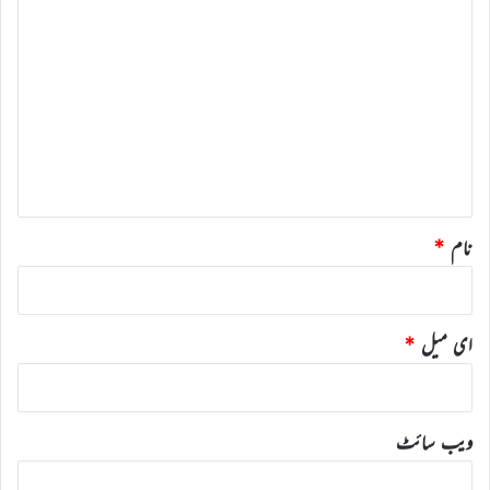
ت
ب
ص
ر
ہ
*
نام
*
ای میل
*
ویب‌ سائٹ