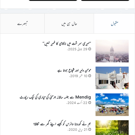
مقبول
حال ہی میں
تبصرے
’’میری سر شت میں ناکامی کا خمیر نہیں‘‘
29 جولائی 2025ء
مومن دلیر اور شجاع ہوتا ہے
10 ستمبر 2019ء
Mendig سے جلسہ سالانہ جرمنی کی تیاری کی ایک رپورٹ
22 اگست 2024ء
ہم نے کورونا وائرس کو کیسے اپنے گھر سے نکالا؟
21 اپریل 2020ء