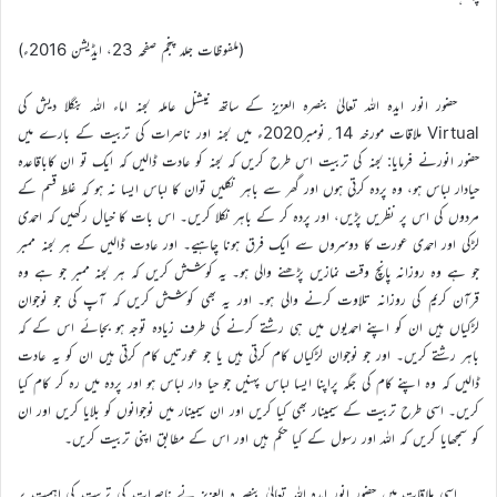
(ملفوظات جلد پنجم صفحہ 23، ایڈیشن 2016ء)
حضور انور ایدہ اللہ تعالیٰ بنصرہ العزیز کے ساتھ نیشنل عاملہ لجنہ اماء اللہ بنگلا دیش کی
Virtual ملاقات مورخہ 14؍نومبر2020ء میں لجنہ اور ناصرات کی تربیت کے بارے میں
حضور انورنے فرمایا: لجنہ کی تربیت اس طرح کریں کہ لجنہ کو عادت ڈالیں کہ ایک تو ان کاباقاعدہ
حیادار لباس ہو، وہ پردہ کرتی ہوں اور گھر سے باہر نکلیں توان کا لباس ایسا نہ ہو کہ غلط قسم کے
مردوں کی اس پر نظریں پڑیں، اور پردہ کر کے باہر نکلا کریں۔ اس بات کا خیال رکھیں کہ احمدی
لڑکی اور احمدی عورت کا دوسروں سے ایک فرق ہونا چاہیے۔ اور عادت ڈالیں کے ہر لجنہ ممبر
جو ہے وہ روزانہ پانچ وقت نمازیں پڑھنے والی ہو۔ یہ کوشش کریں کہ ہر لجنہ ممبر جو ہے وہ
قرآن کریم کی روزانہ تلاوت کرنے والی ہو۔ اور یہ بھی کوشش کریں کہ آپ کی جو نوجوان
لڑکیاں ہیں ان کو اپنے احمدیوں میں ہی رشتے کرنے کی طرف زیادہ توجہ ہو بجائے اس کے کہ
باہر رشتے کریں۔ اور جو نوجوان لڑکیاں کام کرتی ہیں یا جو عورتیں کام کرتی ہیں ان کو یہ عادت
ڈالیں کہ وہ اپنے کام کی جگہ پراپنا ایسا لباس پہنیں جو حیا دار لباس ہو اور پردہ میں رہ کر کام کیا
کریں۔ اسی طرح تربیت کے سیمینار بھی کیا کریں اور ان سیمینار میں نوجوانوں کو بلایا کریں اور ان
کو سمجھایا کریں کہ اللہ اور رسول کے کیا حکم ہیں اور اس کے مطابق اپنی تربیت کریں۔
اسی ملاقات میں حضور انور ایدہ اللہ تعالیٰ بنصر ہ العزیز نے ناصرات کی تربیت کی اہمیت پر