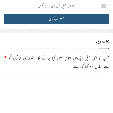
اپنا
ای
میل
آئی
ڈی
درج
کریں
جواب دیں
آپ کا ای میل ایڈریس شائع نہیں کیا جائے گا۔
ضروری خانوں کو
*
سے نشان زد کیا گیا ہے
ت
ب
ص
ر
ہ