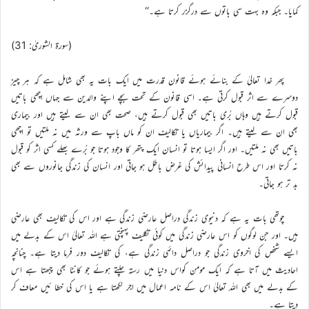
کمایا۔ جبکہ وہ بہت سی باتوں سے درگزر کرتا ہے۔‘‘
(سورۃ الشوریٰ: 31)
پھر خدا تعالیٰ کے بنائے ہوئے قانون قدرت میں ایک بات یہ بھی شامل ہے کہ ہر چیز
دوسرے سے اثر قبول کرتی ہے۔ اسی قانون کے تحت بچے اپنے والدین سے جہاں اچھی باتیں
قبول کرتے ہیں وہاں بُری باتیں بھی قبول کرتے ہیں، صحت بھی ان سے لیتے ہیں اور بیماری
بھی ان سے لیتے ہیں۔ اگر بیماریاں یا تکالیف ان کو ماں باپ سے ورثہ میں نہ ملتیں تو اچھی
باتیں بھی نہ ملتیں۔ اور اگر ایسا ہوتا تو انسان ایک پتھر کا وجود ہوتا جو بُرے بھلے کسی اثر کو قبول
نہ کرتا اور اس طرح انسانی پیدائش کی غرض باطل ہو جاتی اور انسان کی زندگی جانوروں سے بھی
بد تر ہو جاتی۔
چوتھی بات یہ ہے کہ دنیوی زندگی دراصل عارضی زندگی ہے اور اس کی تکالیف بھی عارضی
ہیں۔ اور جن لوگوں کو اس عارضی زندگی میں کوئی تکلیف پہنچتی ہے اللہ تعالیٰ اس کے بدلے میں
ایسے شخص کی اخروی زندگی جو دراصل دائمی زندگی ہے، کی تکالیف دور فرما دیتا ہے۔ چنانچہ
احادیث میں آتا ہے کہ ایک مومن کواس دنیا میں رستہ چلتے ہوئے جو کانٹا بھی چبھتا ہے اس
کے بدلے میں بھی اللہ تعالیٰ اس کے نامہ اعمال میں اجر لکھتا ہے یا اس کی خطا ئیں معاف کر
دیتا ہے۔