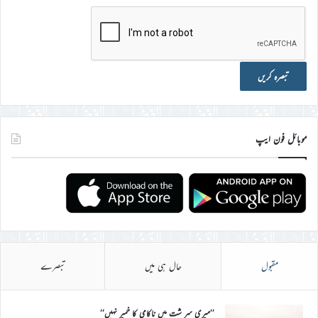
موبائل فون ایپ
مقبول
حال ہی میں
تبصرے
’’میری سر شت میں ناکامی کا خمیر نہیں‘‘