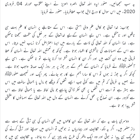
یہ سب سمجھائیں۔ حضور ایدہ اللہ تعالیٰ بنصرہ العزیز نے اپنے مکتوب مورخہ 04؍فروری
2020ء میں اس سوال کا درج ذیل جواب عطافرمایا۔ حضور نے فرمایا:
جواب: خدا تعالیٰ جو کامل علم والی ہستی ہے، اس کے مقابلے پر انسان کا علم بہت ہی
ناقص اور نامکمل ہے۔ اس لیے انسان کےلیے خداتعالیٰ کے ہر فعل کی حکمت سمجھنا ناممکن
ہے۔ لہٰذا انسان کو اللہ تعالیٰ کی ذات کے بارے میں ایسا اعتراض کرنا زیب نہیں دیتا۔ اس
سے اس کے احسانات کی ناشکری کا اظہار ہوتا ہے۔ کیونکہ جو نعمتیں اللہ تعالیٰ نے انسان کو عطا
فرمائی ہیں وہ اَن گنت ہیں اور اگر ان کا انسان شکر ادا کرنا چاہے تو نا ممکن ہے۔ اسی لیے
آنحضورﷺ نے فرمایا کہ انسان کے جسم کے ہر جوڑ پر ہر روز ایک صدقہ واجب ہوتا ہے۔
کیونکہ اگر یہ جوڑ نہ ہوں تو اس کا سارا جسم بے کار ہو جائے۔ پھر ایک اور نصیحت حضورﷺ
نے ہمیں یہ فرمائی کہ تم میں سے کوئی جب ایسے شخص کو دیکھے جو مال یا جسمانی ساخت میں اس
سے بہتر ہے تو اسے اس شخص پر بھی نظر ڈالنی چاہیے جو مالی لحاظ سے یا جسمانی لحاظ سے اس
سے کمزور ہے۔ ان نصائح پر عمل کرنے سے انسان کے دل میں اللہ تعالیٰ کے احسانوں کا حقیقی
شکر پیدا ہو تا ہے۔
دوسری بات یہ ہے کہ اللہ تعالیٰ کے ان کاموں میں بھی انسان کی ہی ترقی کے بہت سے
راز مضمر ہیں۔ اگر یہ دکھ، تکالیف اور بیماریاں نہ ہوتیں تو انسان میں سوچنے اور ترقی کرنے کی
تحریک ہی پیدا نہ ہوتی اور وہ ایک پتھر کی طرح جامد چیز بن کر رہ جاتا۔ یہ تکالیف ہی ہیں جو