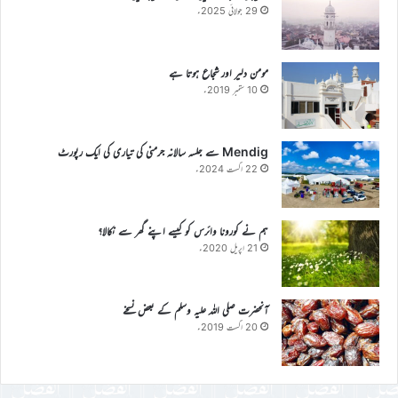
29 جولائی 2025ء
مومن دلیر اور شجاع ہوتا ہے
10 ستمبر 2019ء
Mendig سے جلسہ سالانہ جرمنی کی تیاری کی ایک رپورٹ
22 اگست 2024ء
ہم نے کورونا وائرس کو کیسے اپنے گھر سے نکالا؟
21 اپریل 2020ء
آنحضرت صلی اللہ علیہ وسلم کے بعض نسخے
20 اگست 2019ء