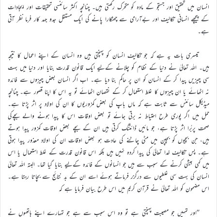
انسان میں تحقیق اور جستجو کے مادہ کو متحرک رکھتی ہیں۔ چنانچہ اکثر سائنسی تحقیقات اور ایجادات
کے پیچھے انسانی تکالیف اور بےآرامی سے چھٹکارا پانے کی ایک مستقل جدو جہد کار فرما نظر آتی
ہے۔
تیسری بات یہ ہے کہ جو تکالیف انسان کو پہنچتی ہیں وہ انسان کے اپنے اعمال کا نتیجہ
ہیں۔ اللہ تعالیٰ نے دنیا کے نظام کو چلانے کےلیے ایک قانون قدرت بنایا اور دنیا میں بہت
سی چیزیں پیدا کر کے انسان کو ان پر حاکم بنا دیا ہے۔ اب اگر انسان بعض چیزوں سے فائدہ
نہ اٹھائے یا ان چیزوں کا غلط استعمال کر کے نقصان اٹھائے تو یہ اس کا اپنا قصور ہے۔ چنانچہ
میڈیکل سائنس سے ثابت ہے کہ ماں باپ کی بعض کمزوریوں کا ان کی اولاد پر اثر پڑتا ہے۔
حمل میں اگر پوری طرح احتیاط نہ برتی جائے تو بعض اوقات اس کا پیدا ہونے والے بچےکی
صحت پربُرا اثر پڑتا ہے، جو مائیں ڈائٹنگ کرتی ہیں ان کے بچے بعض اوقات کمزور پیدا ہوتے
ہیں، جن بچیوں کو بچپن میں مٹی چاٹنے کی عادت ہو بعض اوقات ان کی اولاد معذور پیدا ہوتی
ہے۔ پس تکالیف خدا تعالیٰ کی پیدا کردہ نہیں ہیں بلکہ اس قانون قدرت کے غلط استعمال یا اس
میں کمی بیشی کرنے کے سبب سے ہیں جو انسانوں کے فائدہ کےلیے بنایا گیا تھا۔ البتہ اللہ تعالیٰ
انسان کی بہت سی غلطیوں سے درگزر فرماتے ہوئے اسے ان کے بد نتائج سے بچاتا رہتا ہے۔
اس مضمون کو اللہ تعالیٰ نے قرآن کریم میں اس طرح بیان فرمایا ہے کہ
’’اور تمہیں جو مصیبت پہنچتی ہے تو وہ اس سبب سے ہے جو تمہارے اپنے ہاتھوں نے