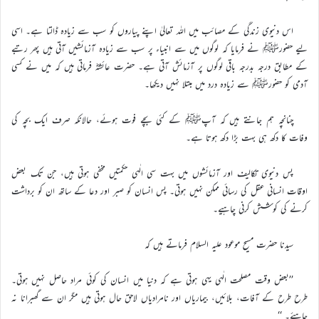
اس دنیوی زندگی کے مصائب میں اللہ تعالیٰ اپنے پیاروں کو سب سے زیادہ ڈالتا ہے۔ اسی
لیے حضورﷺ نے فرمایا کہ لوگوں میں سے انبیاء پر سب سے زیادہ آزمائشیں آتی ہیں پھر رتبے
کے مطابق درجہ بدرجہ باقی لوگوں پر آزمائش آتی ہے۔ حضرت عائشہؓ فرماتی ہیں کہ میں نے کسی
آدمی کو حضورﷺ سے زیادہ درد میں مبتلا نہیں دیکھا۔
چنانچہ ہم جانتے ہیں کہ آپﷺ کے کئی بچے فوت ہوئے، حالانکہ صرف ایک بچہ کی
وفات کا دکھ ہی بہت بڑا دکھ ہوتا ہے۔
پس دنیوی تکالیف اور آزمائشوں میں بہت سی الٰہی حکمتیں مخفی ہوتی ہیں، جن تک بعض
اوقات انسانی عقل کی رسائی ممکن نہیں ہوتی۔ پس انسان کو صبر اور دعا کے ساتھ ان کو برداشت
کرنے کی کوشش کرنی چاہیے۔
سیدنا حضرت مسیح موعود علیہ السلام فرماتے ہیں کہ
’’بعض وقت مصلحت الٰہی یہی ہوتی ہے کہ دنیا میں انسان کی کوئی مراد حاصل نہیں ہوتی۔
طرح طرح کے آفات، بلائیں، بیماریاں اور نامرادیاں لاحق حال ہوتی ہیں مگر ان سے گھبرانا نہ
چاہئے۔ ‘‘