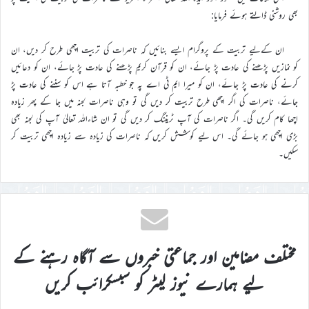
بھی روشنی ڈالتے ہوئے فرمایا:
ان کےلیے تربیت کے پروگرام ایسے بنائیں کہ ناصرات کی تربیت اچھی طرح کر دیں، ان
کو نمازیں پڑھنے کی عادت پڑ جائے، ان کو قرآن کریم پڑھنے کی عادت پڑ جائے، ان کو دعائیں
کرنے کی عادت پڑ جائے، ان کو میرا ایم ٹی اے پہ جو خطبہ آتا ہے اس کو سننے کی عادت پڑ
جائے، ناصرات کی اگر اچھی طرح تربیت کر دیں گی تو وہی ناصرات لجنہ میں جا کے پھر زیادہ
اچھا کام کریں گی۔ اگر ناصرات کی آپ ٹریننگ کر دیں گی تو ان شاءاللہ تعالیٰ آپ کی لجنہ بھی
بڑی اچھی ہو جائے گی۔ اس لیے کوشش کریں کہ ناصرات کی زیادہ سے زیادہ اچھی تربیت کر
سکیں۔
مختلف مضامین اور جماعتی خبروں سے آگاہ رہنے کے
لیے ہمارے نیوز لیٹر کو سبسکرائب کریں