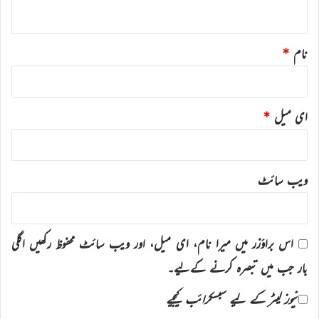
*
نام
*
ای میل
*
ویب‌ سائٹ
اس براؤزر میں میرا نام، ای میل، اور ویب سائٹ محفوظ رکھیں اگلی
بار جب میں تبصرہ کرنے کےلیے۔
نیوز لیٹر کے لیے سبسکرائب کیجیے