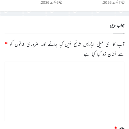
7 اگست 2026ء
6 اگست 2026ء
جواب دیں
آپ کا ای میل ایڈریس شائع نہیں کیا جائے گا۔
ضروری خانوں کو
*
سے نشان زد کیا گیا ہے
ت
ب
ص
ر
ہ
*
نام
*