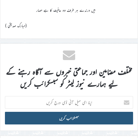
ہیں درندے ہر طرف وہ عافیت کا ہے حصار
(مبارک صدیقی )
مختلف مضامین اور جماعتی خبروں سے آگاہ رہنے کے
لیے ہمارے نیوز لیٹر کو سبسکرائب کریں
اپنا
ای
میل
آئی
ڈی
درج
کریں