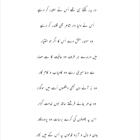
در بدر کتنے ہی تھے اُس نے سِکندر کر دئیے
اُس نے دنیا دار شاعر بھی قلندر کر دئیے
وہ سمندر بخش دے اُس کا اگر ہو اختیار
ہیں درندے ہر طرف وہ عافیت کا ہے حصار
ہے دعا میری رہے وہ کامیاب و کام گار
وہ نہ آئے دن کبھی دیکھوں اُسے میں سوگوار
وہ جدھر جائے فرشتے ساتھ ہوں خدمت گزار
اس پہ پھولوں کی کرے برسات وہ پروردگار
جان و مال و آبرو قدموں پہ اُس کے ہیں نثار