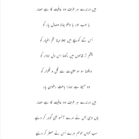
ہیں درندے ہر طرف وہ عافیت کا ہے حصار
با ادب اور با وضو جانا وصالِ یار کو
اُس کے کوچے میں بھلا دینا غمِ اغیار کو
چشمِ تر قدموں میں رکھنا اِس دلِ نادار کو
دیکھنا سو سو عقیدت سے گُل و گُلزار کو
وہ مسیحا ہے ہمارا باعثِ رضوانِ یار
ہیں درندے ہر طرف وہ عافیت کا ہے حصار
ہاں وہی جس نے مِرے آنسو بھی گوہر کر دئیے
سب خزاں موسم مِرے اُس نے معطر کر دئیے