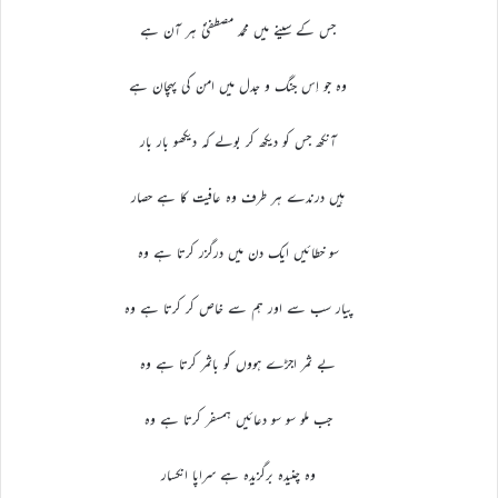
جس کے سینے میں محمد مصطفیٰؐ ہر آن ہے
وہ جو اِس جنگ و جدل میں امن کی پہچان ہے
آنکھ جس کو دیکھ کر بولے کہ دیکھو بار بار
ہیں درندے ہر طرف وہ عافیت کا ہے حصار
سو خطائیں ایک دن میں درگزر کرتا ہے وہ
پیار سب سے اور ہم سے خاص کر کرتا ہے وہ
بے ثمر اجڑے ہووں کو باثمر کرتا ہے وہ
جب ملو سو سو دعائیں ہمسفر کرتا ہے وہ
وہ چنیدہ برگزیدہ ہے سراپا انکسار