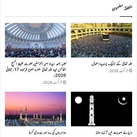
متعلقہ مضمون
اللہ تعالیٰ کے نزدیک پسندیدہ اعمال
خطبہ جمعہ سیّدنا امیر المومنین حضرت خلیفۃ المسیح
الخامس ایّدہ اللہ تعالیٰ بنصرہ العزیز فرمودہ 17؍جولائی
7 اگست 2026ء
2026ء
7 اگست 2026ء
دنیائے احمدیت میں آئندہ ہفتہ
دوسروں کی مدد اور ہمدردی کرنا