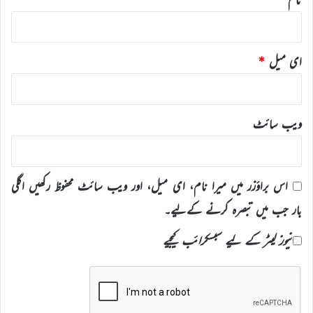
ای میل
*
ویب‌ سائٹ
اس براؤزر میں میرا نام، ای میل، اور ویب سائٹ محفوظ رکھیں اگلی
بار جب میں تبصرہ کرنے کےلیے۔
نیوز لیٹر کے لیے سبسکرائب کیجیے