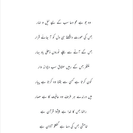
وہ جو ہے محوِ دعا سب کے لیے لیل و نہار
جس کی صورت دیکھتے ہی دل کو آ جائے قرار
جس کے آنے سے چلے نوروں دُھلی بادِ بہار
منتظر جس کے رہیں عشاق سب دیوانہ وار
کون کرتا ہے کسی سے جتنا وہ کرتا ہے پیار
ہیں درندے ہر طرف وہ عافیت کا ہے حصار
رہنما جس کا خدا ہے پیشوا قرآن ہے
خامشی جس کی دعا ہے گفتگو آذان ہے