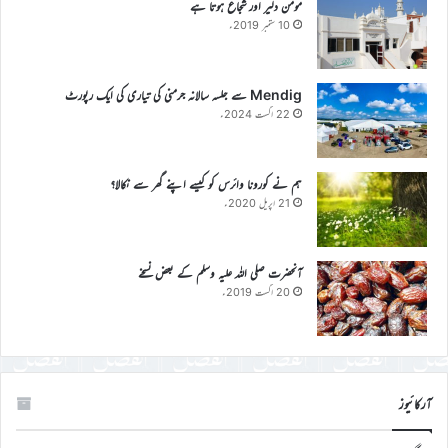
مومن دلیر اور شجاع ہوتا ہے
10 ستمبر 2019ء
Mendig سے جلسہ سالانہ جرمنی کی تیاری کی ایک رپورٹ
22 اگست 2024ء
ہم نے کورونا وائرس کو کیسے اپنے گھر سے نکالا؟
21 اپریل 2020ء
آنحضرت صلی اللہ علیہ وسلم کے بعض نسخے
20 اگست 2019ء
آرکائیوز