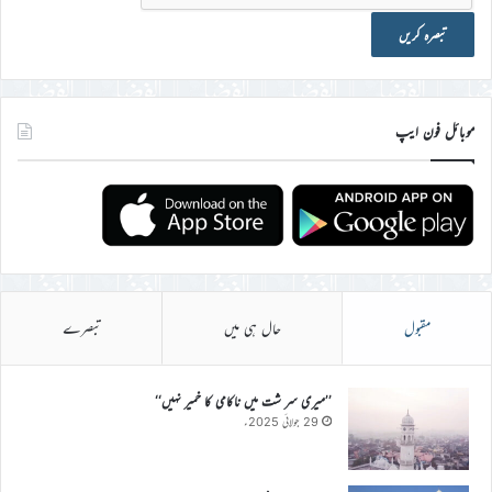
موبائل فون ایپ
مقبول
حال ہی میں
تبصرے
’’میری سر شت میں ناکامی کا خمیر نہیں‘‘
29 جولائی 2025ء