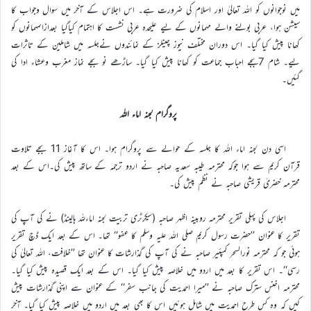
میں نوجوانوں کو اللہ تعالیٰ اور اسلام کی ضرورت ہے۔ اس اجلاس کے آخر میں سوال وجواب کا
سیشن ہوا، عربی بولنے والے مہمانوں کے لیے علیحدہ عربی نشست کا اہتمام کیاگیا بعدازاںمہمانوں کو
کھانا پیش کیا گیا۔ اس دوران مختلف نیوز چینلز کے نمائندوں نےجلسہ میں شاملین کے تاثرات
لیے۔ شام 7بجے احباب جماعت کو کھانا پیش کیا گیا۔ ساڑھے نو بجے نماز مغرب وعشاء ادا کی
گئیں۔
پروگرام لجنہ اماء اللہ
اسی دن لجنہ اماء اللہ کا جلسہ کے حوالے سے پروگرام ہوا۔ اس کا آغاز 11 بجے تلاوت
قرآن کریم سے ہوا جوکہ محترمہ طیبہ سعدیہ صاحبہ نے اردو ترجمہ کے ساتھ پیش کی۔اس کے بعد
محترمہ خضریٰ قریشی صاحبہ نے نظم پیش کی۔
اجلاس کی پہلی تقریر محترمہ روبینہ اظہر صاحبہ (سیکرٹری تربیت لجنہ اماءللہ ہالینڈ) نے کی آپ کی
تقریر کا عنوان ’’حضرت رسول کریم صلی اللہ علیہ وسلم کا عفو‘‘ تھا۔ اس کے بعد ایک ڈچ تقریر
ہوئی جو کہ محترمہ نورالسحر کمپئیر صاحبہ نے کی آپ کی گذارشات کا عنوان تھا ’’خلافت، اللہ تعالیٰ کی
رسی‘‘۔ اس تقریر کا بعد میں اردو میں خلاصہ پیش کیا گیا۔ اس کے بعد ایک قصیدہ پیش کیا گیا۔
محترمہ اخنس سترک صاحبہ نے ’’میرا احمدیت کی جانب سفر‘‘ کے عنوان سے اپنی گذارشات پیش
کیں کہ وہ کس طرح احمدیت میں شامل ہوئیں اس کا بھی بعد میں اردو میں خلاصہ پیش کیا گیا۔ آخر