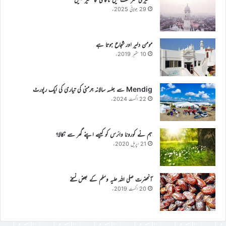
29 جولائی 2025ء
مومن دلیر اور شجاع ہوتا ہے
10 ستمبر 2019ء
Mendig سے جلسہ سالانہ جرمنی کی تیاری کی ایک رپورٹ
22 اگست 2024ء
ہم نے کورونا وائرس کو کیسے اپنے گھر سے نکالا؟
21 اپریل 2020ء
آنحضرت صلی اللہ علیہ وسلم کے بعض نسخے
20 اگست 2019ء