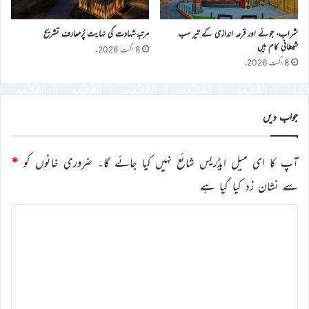
شراب، جوئے اور قرعہ اندازی کے تیر سب
مرتبۂ شہادت کی نہایت پُرمعارف تشریح
شیطانی کام ہیں
8 اگست 2026ء
8 اگست 2026ء
جواب دیں
آپ کا ای میل ایڈریس شائع نہیں کیا جائے گا۔
ضروری خانوں کو
*
سے نشان زد کیا گیا ہے
ت
ب
ص
ر
ہ