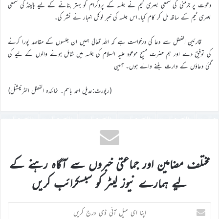
دعوت پر جرمنی کی سمعی بصری ٹیم نے جلسہ کے پروگرام کو بہتر بنانے کے لیے ہالینڈ کی سمعی
بصری ٹیم کے ساتھ مل کر کام کیا۔اس جلسہ کی خبر لوکل اخبار نے نشر کی۔
قارئین الفضل سے دعا کی درخواست ہے کہ اللہ تعالیٰ ہمیں ان جلسوں کے مقاصد پورا کرنے
کی توفیق دے اور ہم حضرت مسیح موعود علیہ السلام کی جلسہ میں شامل ہونے والوں کے لیے کی
گئی دعاؤں کے وارث بننے والے ہوں۔ آمین
(رپورٹ:عدیل احمد باسم۔ نمائندہ الفضل انٹرنیشنل)
مختلف مضامین اور جماعتی خبروں سے آگاہ رہنے کے
لیے ہمارے نیوز لیٹر کو سبسکرائب کریں
اپنا
ای