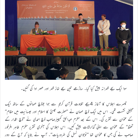
سوا ایک بجے ظہرانہ پیش کیا گیا۔ ساڑھے تین بجے نماز ظہر اور عصر ادا کی گئیں۔
تیسرے اجلاس کا آغاز 4بجے تلاوت قرآن کریم سے ہوا جوڈچ مہمانوں کے ساتھ ایک
تبلیغی نشست تھی۔ اس میں ایک ڈچ مہمان نے ’’حضرت عیسیٰؑ کا اسلام اور عیسائیت میں مقام‘‘
کے عنوان سے تقریر کی۔ اس کے بعد مکرم عبدالحق کمپیئرصاحب ڈچ احمدی نے ’’ڈچ اقدار کے
تحفظ‘‘ کے عنوان سے اپنی گذارشات پیش کیں۔ اس اجلاس کی آخری تقریر مکرم طاہر افرخور
صاحب نے کی جس کا عنوان تھا ’’نوجوان نسل کی ضروریات‘‘۔ آپ نے بتایا کہ آج کے دور