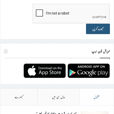
موبائل فون ایپ
مقبول
حال ہی میں
تبصرے
’’میری سر شت میں ناکامی کا خمیر نہیں‘‘