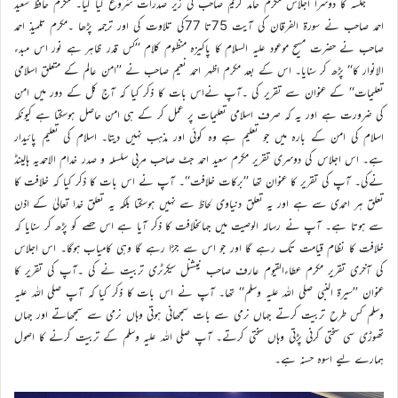
جلسہ کا دوسرا اجلاس مکرم حامد کریم صاحب کی زیر صدرات شروع کیا گیا۔ مکرم حافظ سعید
احمد صاحب نے سورۃ الفرقان کی آیت 75تا 77کی تلاوت کی اور ترجمہ پڑھا ۔مکرم تلمیذ احمد
صاحب نے حضرت مسیح موعود علیہ السلام کا پاکیزہ منظوم کلام ’’کس قدر ظاہر ہے نور اس مبدء
الانوار کا‘‘ پڑھ کر سنایا۔ اس کے بعد مکرم اظہر احمد نعیم صاحب نے ’’امن عالم کے متعلق اسلامی
تعلیمات‘‘ کے عنوان سے تقریر کی ۔آپ نےاس بات کا ذکر کیا کہ آج کل کے دور میں امن
کی ضرورت ہے اور یہ کہ صرف اسلامی تعلیمات پر عمل کر کے ہی امن حاصل ہوسکتا ہے کیونکہ
اسلام کی امن کے بارہ میں جو تعلیم ہے وہ کوئی اور مذہب نہیں دیتا۔ اسلام کی تعلیم پائیدار
ہے۔ اس اجلاس کی دوسری تقریر مکرم سعید احمد جٹ صاحب مربی سلسلہ و صدر خدام الاحمدیہ ہالینڈ
نےکی۔ آپ کی تقریر کا عنوان تھا ’’برکات خلافت‘‘۔ آپ نے اس بات کا ذکر کیا کہ خلافت کا
تعلق ہر احمدی سے ہے اور یہ تعلق دنیاوی لحاظ سے نہیں ہوسکتا بلکہ یہ تعلق خدا تعالیٰ کے اذن
سے ہوتا ہے۔ آپ نے رسالہ الوصیت میں جہاںخلافت کا ذکر آیا ہے اس حصے کو پڑھ کر سنایا کہ
خلافت کا نظام قیامت تک رہے گا اور جو اس سے جڑا رہے گا وہی کامیاب ہوگا۔ اس اجلاس
کی آخری تقریر مکرم عطاءالقیوم عارف صاحب نیشنل سیکرٹری تربیت نے کی ۔آپ کی تقریر کا
عنوان ’’سیرۃ النبی صلی اللہ علیہ وسلم‘‘ تھا۔ آپ نے اس بات کا ذکر کیا کہ آپ صلی اللہ علیہ
وسلم کس طرح تربیت کرتے جہاں نرمی سے بات سمجھانی ہوتی وہاں نرمی سے سمجھاتے اور جہاں
تھوڑی سی سختی کرنی پڑتی وہاں سختی کرتے۔ آپ صلی اللہ علیہ وسلم کے تربیت کرنے کا اصول
ہمارے لیے اسوہ حسنہ ہے۔