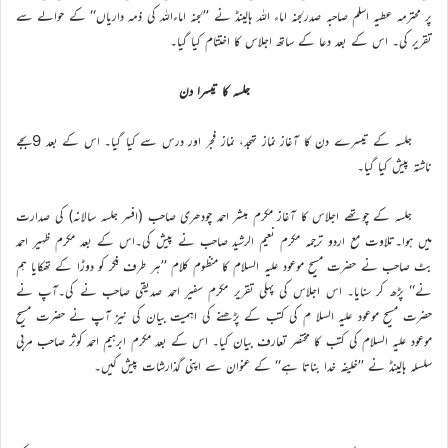
پر محترمہ عطیہ اسلم صاحبہ صدرلجنہ اماء اللہ ہالینڈ نے ’’لجنہ اماءاللہ کی ذمہ داریاں‘‘ کے حوالے سے
تقریر کی۔ اس کے بعد دعا کے ساتھ اجلاس کا اختتام کیا گیا۔
جلسہ کا تیسرا دن
جلسہ کے تیسرے دن کا آغاز نماز تہجد، نماز فجر اور درس سے کیا گیا۔ اس کے بعد 9بجے
ناشتہ پیش کیا گیا۔
جلسہ کے چوتھے اجلاس کا آغاز مکرم مبشر احمد چودھری صاحب (افسر جلسہ سالانہ) کی صدارت
میں ہوا۔تلاوت مع اردو ترجمہ مکرم نعیم الرشید صاحب نے پیش کی۔اس کے بعد مکرم ظہیر احمد
بٹ صاحب نے حضرت مسیح موعود علیہ السلام کا منظوم کلام ’’ہر طرف فکر کو دوڑا کے تھکایا ہم
نے‘‘ پڑھ کر سنایا۔ اس اجلاس کی پہلی تقریر مکرم سفیر احمد صدیقی صاحب نے کی۔آپ نے
حضرت مسیح موعود علیہ السلا م کی کتب کے پڑھنے کی اہمیت بیان کی نیز آپ نے حضرت مسیح
موعود علیہ السلام کی کتب کا مختصر تعارف بیان کیا۔ اس کے بعد مکرم ابرہیم احمد کوثر صاحب مربی
سلسلہ ہالینڈ نے ’’خلیفہ خدا بناتا ہے‘‘ کے عنوان سے اپنی گذارشات پیش کیں۔