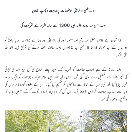
٭…علمی و تربیتی موضوعات پرنہایت دلچسپ تقاریر
٭… اس سہ روزہ جلسہ میں 1300 سے زائد افراد نے شرکت کی
خدا تعالیٰ کے خاص فضل اور رحم اور حضور انور کی راہنمائی اور دعا سے جماعت احمدیہ ہالینڈ کو
دو سال کے بعد مورخہ 6 تا 8؍مئی اپنا 40واں جلسہ سالانہ منعقد کرنے کی توفیق ملی۔ الحمد للہ
علیٰ ذالک۔
جلسہ سالانہ کے لیے احباب جماعت کو تقریباً ایک مہینہ پہلے اطلاع کی گئی نیز جلسہ کی ڈیوٹی
کی ٹیم پہلے سے تشکیل دے دی گئی تھی۔ اس دفعہ جلسہ میں تمام احباب جماعت کو ایک ساتھ
نہیں بلایا گیا بلکہ تین دن کے لحاظ سے جماعتوں کو تقسیم کیا گیا۔ اس کے علاوہ کورونا وائرس کی
وجہ سے احباب جماعت کو اس طرف توجہ دلائی گئی کہ وہ اپنا کورونا ٹیسٹ کرکے آئیں یا یہ کہ
ویکسین وغیرہ لگی ہو۔