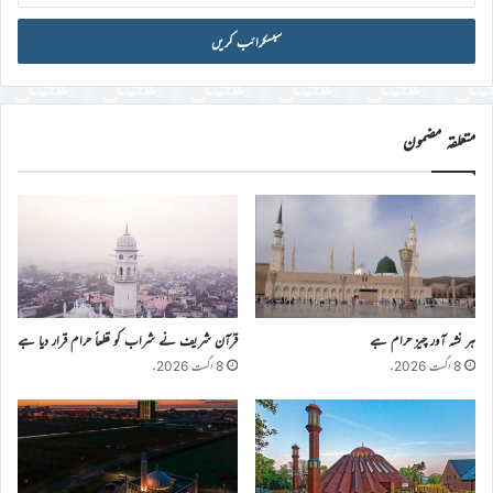
میل
آئی
ڈی
درج
کریں
متعلقہ مضمون
ہر نشہ آور چیز حرام ہے
قرآن شریف نے شراب کو قطعاً حرام قرار دیا ہے
8 اگست 2026ء
8 اگست 2026ء