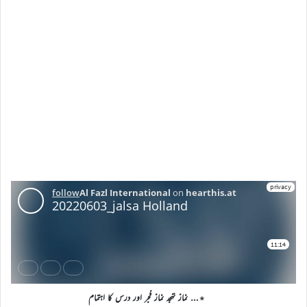
٭… نماز تہجد نماز فجر اور درس کا اہتمام