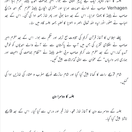
جلسہ کا آغاز دوپہر ایک بجے پرچم کشائی سے ہوا۔ امیر جماعت احمدیہ ہالینڈ مکرم ہبۃ النور
Verhagen صاحب نے لوائے احمدیت لہرایا اور مشنری انچارج ہالینڈ مکرم نعیم احمد وڑائچ
صاحب نے ہالینڈ کا جھنڈا لہرایا۔ اس کے بعد دعا ہوئی اور پھر نماز جمعہ ادا کی گئی۔ اس کے بعد
احباب نے حضور انور ایدہ اللہ تعالیٰ بنصر ہ العزیز کا خطبہ جمعہ جلسہ گاہ میں سنا۔
پہلے اجلاس کا آغاز قرآن کریم کی تلاوت مع ترجمہ اور نظم سے ہوا۔ اس کے بعد مکرم امیر
صاحب نے افتتاحی تقریر کی جس میں آپ نے پاکستان سے نئے آنے والے احمدیوں کو خوش
آمدید کہا۔اس کے بعد مکرم حامد کریم صاحب مربی سلسلہ ہالینڈ نے ’’نظام جماعت کی اہمیت اور
ہماری ذمہ داریاں‘‘ کے عنوان سے اپنی گذارشات پیش کیں۔
شام 7بجے رات کا کھانا پیش کیا گیا اور شام ساڑھے نوبجے مغرب و عشاء کی نمازیں ادا کی
گئیں۔
جلسہ کا دوسرا دن
جلسہ کے دوسرے دن کا آغاز نماز تہجد، نماز فجر اور درس سے کیا گیا۔ اس کے بعد 9بجے
ناشتہ پیش کیا گیا۔