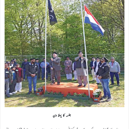
جلسہ کا پہلا دن