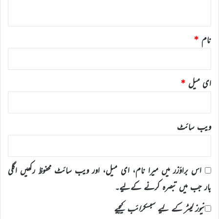
*
نام
*
ای میل
*
ویب‌ سائٹ
اس براؤزر میں میرا نام، ای میل، اور ویب سائٹ محفوظ رکھیں اگلی
بار جب میں تبصرہ کرنے کےلیے۔
نیوز لیٹر کے لیے سبسکرائب کیجیے