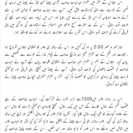
اس اجلاس کے آخر میں مکرم عبدالباسط صاحب نگران ہالینڈ مسجد فنڈ نے ہالینڈ میں مساجد کی
تعمیر کے حوالے سے اپنی گذارشات پیش کیں۔ آپ نے احباب جماعت کو خاص طور پر نئے
آنے والے احمدیوں کو اس فنڈ کے بارے میں بتایا اور اس میں زیادہ سے زیادہ حصہ لینے کی
طرف توجہ دلائی۔ اس کے بعد حضرت مسیح موعود علیہ السلام کے ارشادات کی روشنی میں مالی
قربانی کرنے کی طرف توجہ دلائی۔اس تقریر کے بعد اعلانات ہوئے اور کھانے کا وقفہ ہوا۔
نماز ظہر و عصر 2:30 پر ادا کی گئیں اور اس کے ساتھ ہی جلسہ کا اختتامی اجلاس شروع ہوا
۔تلاوت اور نظم کے بعد مکرم نعیم احمد وڑائچ صاحب نے قیام نماز کے حوالے سے تفصیل سے
بیان کیا۔ اجلاس کے آخر پر مکرم امیر صاحب نے اختتامی کلمات بیان کیے آپ نے احباب
جماعت کو مختلف پہلوؤں کی طرف توجہ دلائی۔ آپ نے ہالینڈ میں تبلیغ، مالی قربانی اور ہیومینٹی
فرسٹ ہالینڈ کی امدادی سرگرمیوں کا خصوصاً ذکر کیا۔ آخر پر مکرم مشنری انچارج صاحب ہالینڈ نے
اختتامی دعا کروائی۔
اس سہ روزہ جلسہ میں1300سے زائد افراد نے شرکت کی۔ احباب جماعت کے لیے
مختلف قسم کے سٹال لگائے گئے جس میں بک سٹال، تبلیغ کاروان،ہیومینٹی فرسٹ کا سٹال اس
کے علاوہ کھانے کا بھی ایک سٹال لگایا گیا۔ تقریباً تمام جلسہ کی کارروائی انگلش اور ڈچ میں ساتھ
ساتھ ترجمہ کی گئی۔ جلسہ سالانہ ایم ٹی اے ہالینڈ کے چینل سے لائیو نشر کیا گیا تاکہ جو احباب جلسہ
میں شامل نہیں ہوسکے وہ اس جلسہ کو لائیو دیکھ اور سن سکیں۔ اس کے علاوہ ہالینڈ جماعت کی