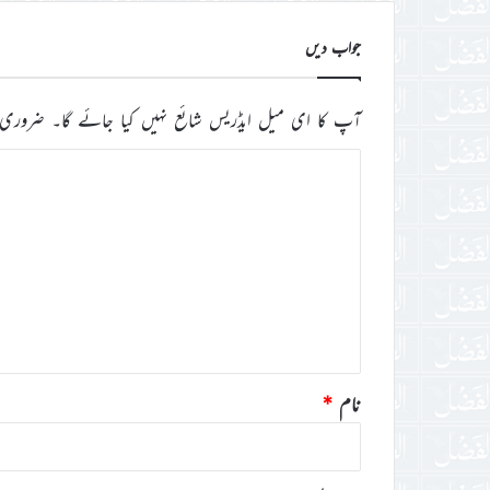
جواب دیں
آپ کا ای میل ایڈریس شائع نہیں کیا جائے گا۔
ضروری 
ت
ب
ص
ر
ہ
*
نام
*