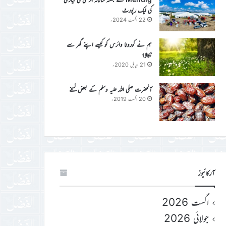
کی ایک رپورٹ
22 اگست 2024ء
ہم نے کورونا وائرس کو کیسے اپنے گھر سے
نکالا؟
21 اپریل 2020ء
آنحضرت صلی اللہ علیہ وسلم کے بعض نسخے
20 اگست 2019ء
آرکائیوز
اگست 2026
جولائی 2026