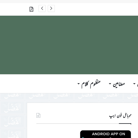
گذشتہ شمارے
مضامین
منظوم کلام
موبائل فون ایپ