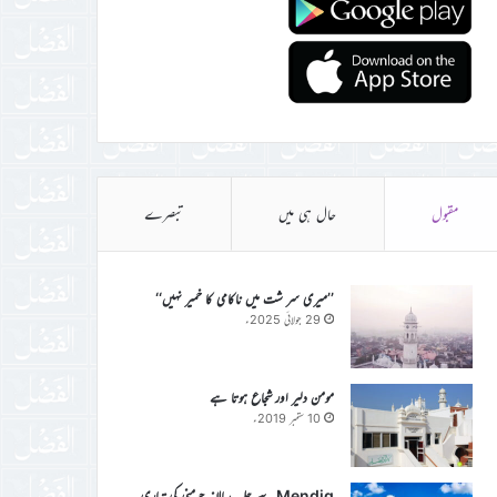
مقبول
حال ہی میں
تبصرے
’’میری سر شت میں ناکامی کا خمیر نہیں‘‘
29 جولائی 2025ء
مومن دلیر اور شجاع ہوتا ہے
10 ستمبر 2019ء
Mendig سے جلسہ سالانہ جرمنی کی تیاری