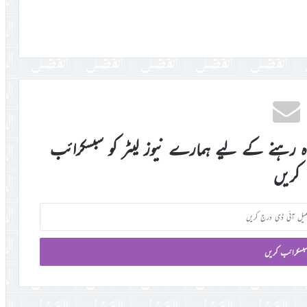
اہ رہنے کے لیے ہمارے نیوز لیٹر کو سبسکرائب
کریں