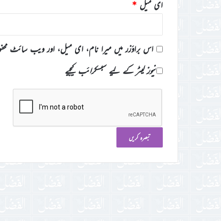
ای میل
*
اس براؤزر میں میرا نام، ای میل، اور ویب سائٹ محف
نیوز لیٹر کے لیے سبسکرائب کیجیے