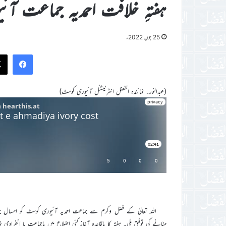
ہفتہِ خلافت احمدیہ جماعت آ
25 جون 2022ء
ook
(عبدالنور۔ نمائندہ الفضل انٹرنیشنل آئیوری کوسٹ)
منانے کی توفیق ملی۔ ہفتہ کا باقاعدہ آغاز کئی اضلاع میں باجماعت یا انفراد