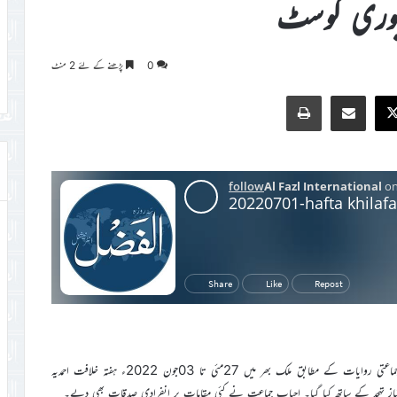
ئیوری کوسٹ
0
پڑھنے کے لئے 2 منٹ
Print
Share via Email
Faceb
X
اللہ تعالیٰ کے فضل وکرم سے جماعت احمدیہ آئیوری کوسٹ کو امسال جماعتی روایات کے مطابق ملک بھر میں 27مئی تا 03جون 2022ء ہفتہ خلافت احمدیہ
ی نماز تہجد کے ساتھ کیا گیا۔ احباب جماعت نے کئی مقامات پر انفرادی صدقات بھی دیے۔