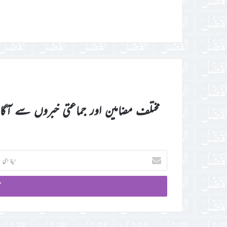
مختلف مضامین اور جماعتی خبروں سے آگ
اپنا
ای
میل
آئی
ڈی
درج
کریں