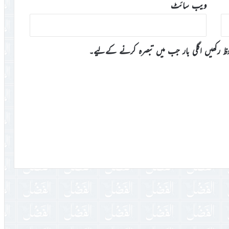
ویب‌ سائٹ
وظ رکھیں اگلی بار جب میں تبصرہ کرنے کےلیے۔