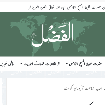
ضرت خلیفۃ المسیح الخامس ایّدہ اللہ تعالیٰ بنصرہ العزیز فرمودہ 17؍جولائی 2026ء
حضرت خلیفۃ المسیح الخامس
از افاضاتِ خلفائے احمدیت
عالمی خبریں
فت احمدیہ جماعت آئیوری کوسٹ