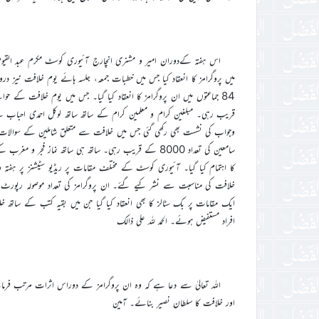
اس ہفتہ کےدوران امیر و مشنری انچارج آئیوری کوسٹ مکرم عبد القیوم
قریب رہی۔ مبلغین کرام و معلمین کرام کے ساتھ ساتھ لوکل احمدی احباب ن
کا اہتمام کیا گیا۔ آئیوری کوسٹ کے مختلف مقامات پر ریڈیو سٹیشنز پر ہفتہ وا
ایک مقامات پر بک سٹالز کا بھی انعقاد کیا گیا جن میں بقیہ کتب کے ساتھ 
افراد مستفیض ہوئے۔ الحمد للہ علی ذالک
اللہ تعالیٰ سے دعا ہے کہ وہ ان پروگرامز کے دوراس اثرات مرتب فرما
اور خلافت کا سلطان نصیر بنائے۔ آمین