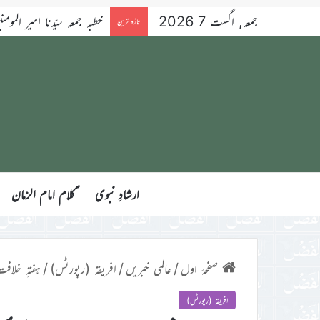
جمعہ, اگست 7 2026
خطبہ جمعہ سیّدنا امیر المومنین ح
تازہ ترین
ارشادِ نبوی
ؑکلام امام الزمان
صفحۂ اول
/
عالمی خبریں
/
افریقہ (رپورٹس)
/
ہفتہِ خلا
افریقہ (رپورٹس)