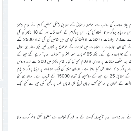
 پاشا صاحب کی جانب سے موصولہ راہنمائی کے مطابق ریجنل مبلغین کرام نے تمام ریجنز
میں پروگرامز کا انعقاد کیا جس میں خطبات جمعہ، جلسہ ہائے یوم خلافت نیز دروس و ریڈیو پروگرامز کا انعقاد کیا گیا۔ اس پروگرام کے تحت ملک بھر کے 18 ریجنز کی کل
84 جماعتوں میں ان پروگرامز کا انعقاد کیا گیا۔ جس میں یوم خلافت کے حوالے سے70 اجلاسات و اجتماعات کا انعقادکیا گیا جن میں شاملین کی کل تعداد 2500 کے
ے بھی ان اجلاسات و اجتماعات میں خلافت کے موضوع پر تقاریر کیں جبکہ ساتھ ہی سوال
وجواب کی نشست بھی رکھی گئی جس میں خلافت سے متعلق شاملین کے سوالات کے جوابات دیے گئے۔ جبکہ 65 خطبات جمعہ بعنوان ‘‘خلافت احمدیہ’’ دیے گئے جن کے
سامعین کی تعداد 8000 کے قریب رہی۔ ساتھ ہی ساتھ نماز فجر و مغرب کے بعد مختلف مقامات پر دروس کا اہتمام بھی کیا گیا۔ تمام ریجنز میں 200 سے زائد دروس
ر پروگرامز کا انعقاد بھی کیا جاتا ہے۔ دوران ہفتہ کئی ایک مقامات پر ریڈیو پروگرامز یوم
خلافت کی مناسبت سے نشر کیے گئے۔ ان پروگرامز کی تعداد موصولہ رپورٹ کے مطابق 25 ہے جن کے سامعین کی تعداد 15000 کے قریب ہے۔ ساتھ ہی کئی
خلافت کے عنوان پر جماعتی کتب بزبان فرنچ بھی نمایاں طور پر رکھی گئیں جن سے کئی ایک
ئے اور جماعت احمدیہ آئیوری کوسٹ کے ہر فرد کو خلافت سے مضبوط تعلق قائم کرنے والا