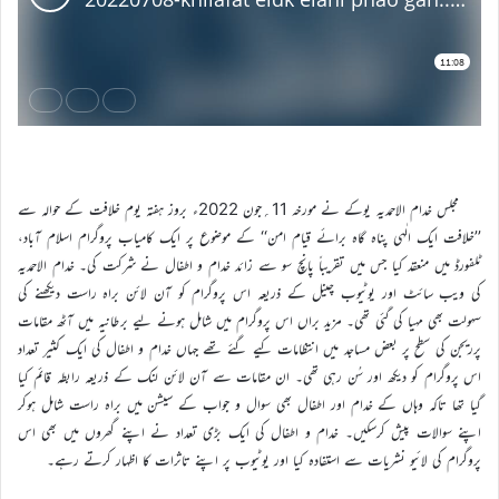
مجلس خدام الاحمدیہ یوکے نے مورخہ 11؍جون 2022ء بروز ہفتہ یوم خلافت کے حوالہ سے
’’خلافت ایک الٰہی پناہ گاہ برائے قیام امن‘‘ کے موضوع پر ایک کامیاب پروگرام اسلام آباد،
ٹلفورڈ میں منعقد کیا جس میں تقریباً پانچ سو سے زائد خدام و اطفال نے شرکت کی۔ خدام الاحمدیہ
کی ویب سائٹ اور یوٹیوب چینل کے ذریعہ اس پروگرام کو آن لائن براہ راست دیکھنے کی
سہولت بھی مہیا کی گئی تھی۔ مزید براں اس پروگرام میں شامل ہونے لیے برطانیہ میں آٹھ مقامات
پرریجن کی سطح پر بعض مساجد میں انتظامات کیے گئے تھے جہاں خدام و اطفال کی ایک کثیر تعداد
اس پروگرام کو دیکھ اور سُن رہی تھی۔ ان مقامات سے آن لائن لنک کے ذریعہ رابطہ قائم کیا
گیا تھا تاکہ وہاں کے خدام اور اطفال بھی سوال و جواب کے سیشن میں براہ راست شامل ہوکر
اپنے سوالات پیش کرسکیں۔ خدام و اطفال کی ایک بڑی تعداد نے اپنے گھروں میں بھی اس
پروگرام کی لائیو نشریات سے استفادہ کیا اور یوٹیوب پر اپنے تاثرات کا اظہار کرتے رہے۔