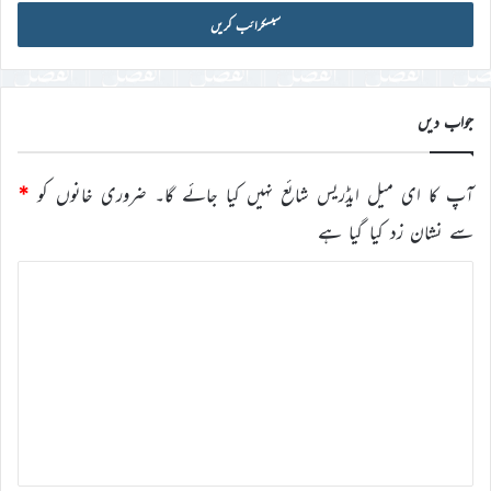
میل
آئی
ڈی
درج
کریں
جواب دیں
آپ کا ای میل ایڈریس شائع نہیں کیا جائے گا۔
ضروری خانوں کو
*
سے نشان زد کیا گیا ہے
ت
ب
ص
ر
ہ
*