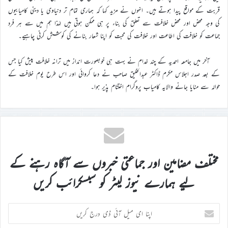
قربت کے مواقع پیدا ہوتے ہیں۔ انہوں نے مزید کہا کہ ہماری تمام تر دنیاوی یا دینی کامیابیوں
کی وجہ محض اور محض خلافت سے تعلق کی بناء پر ہی ممکن ہوتی ہیں لہٰذا ہم میں سے ہر فرد
جماعت کو خلافت کی اطاعت اور خلافت کی محبت کو اپنا شعار بنانے کی کوشش کرنی چاہیے۔
آخر میں جامعہ احمدیہ کے چند خدام نے بہت ہی خوبصورت انداز میں ترانہ خلافت پیش کیا جس
کے بعد صدر اجلاس مکرم ڈاکٹر عبدالخلیق صاحب نے دعا کروائی اور اس طرح یوم خلافت کے
حوالہ سے منایا جانے والایہ کامیاب پروگرام اختتام پذیر ہوا۔
مختلف مضامین اور جماعتی خبروں سے آگاہ رہنے کے
لیے ہمارے نیوز لیٹر کو سبسکرائب کریں
اپنا
ای