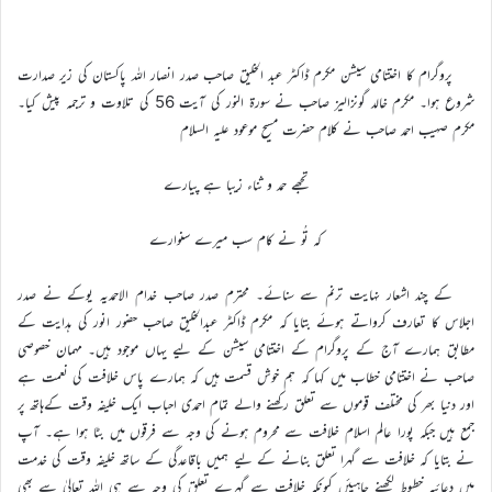
پروگرام کا اختتامی سیشن مکرم ڈاکٹر عبد الخلیق صاحب صدر انصار اللہ پاکستان کی زیر صدارت
شروع ہوا۔ مکرم خالد گونزالیز صاحب نے سورۃ النور کی آیت 56 کی تلاوت و ترجمہ پیش کیا۔
مکرم صہیب احمد صاحب نے کلام حضرت مسیح موعود علیہ السلام
تجھے حمد و ثناء زیبا ہے پیارے
کہ تُو نے کام سب میرے سنوارے
کے چند اشعار نہایت ترنم سے سنائے۔ محترم صدر صاحب خدام الاحمدیہ یوکے نے صدر
اجلاس کا تعارف کرواتے ہوئے بتایا کہ مکرم ڈاکٹر عبدالخلیق صاحب حضور انور کی ہدایت کے
مطابق ہمارے آج کے پروگرام کے اختتامی سیشن کے لیے یہاں موجود ہیں۔ مہمان خصوصی
صاحب نے اختتامی خطاب میں کہا کہ ہم خوش قسمت ہیں کہ ہمارے پاس خلافت کی نعمت ہے
اور دنیا بھر کی مختلف قوموں سے تعلق رکھنے والے تمام احمدی احباب ایک خلیفہ وقت کےہاتھ پر
جمع ہیں جبکہ پورا عالم اسلام خلافت سے محروم ہونے کی وجہ سے فرقوں میں بٹا ہوا ہے۔ آپ
نے بتایا کہ خلافت سے گہرا تعلق بنانے کے لیے ہمیں باقاعدگی کے ساتھ خلیفہ وقت کی خدمت
میں دعائیہ خطوط لکھنے چاہیئں کیونکہ خلافت سے گہرے تعلق کی وجہ سے ہی اللہ تعالیٰ سے بھی