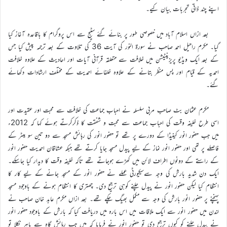
اپنے چند ذاتی تجربات بیان کیے۔
بعد ازاں اسلام آباد میں خصوصی طور پر بنائے گئے سٹیج سے اس پروگرام کا باقاعدہ آغاز کیا
گیا۔ مکرم راحیل احمد صاحب نے سورۃ النور کی آیت 36 کی تلاوت کے بعد ترجمہ پیش کیا جس
کے بعد ایک ویڈیو پریزینٹیشن میں خلافت سے متعلقہ قرآنی آیات اور احادیث کے علاوہ خلافت
احمدیہ کے قیام اور پس منظر بتانے کے علاوہ خلفائے احمدیت کے مختلف ارشادات دکھائے
گئے۔
مکرم عثمان بٹ صاحب مربی سلسلہ نے احباب جماعت کی خلافت سے محبت اور عقیدت اور
اسی طرح خلیفہ وقت کی احباب جماعت سے محبت و شفقت کا ذکرکرتے ہوئے کہا کہ 2012ء
میں جب حضور انور کینیڈا کے دورے پر تھے تو حضور انور کی رہائش مسجد سے دو تین سو میٹر کے
فاصلے پر تھی اور حضور انور نماز کے لیے پیدل مسجد جایا کرتے تھے جبکہ عشاقان احمدیت حضور انور
کے راستے کے دونوں اطراف لائن میں کھڑے ہوجاتے تھے تاکہ خلیفہ وقت کا دیدار کیا جاسکے۔
ایک دن شدید بارش کی وجہ سےسیکیورٹی عملے نے حضور انور کے مسجد جانے کے لیے کار کا
انتظام کیا لیکن حضور انور نے پیدل چلنے کوہی ترجیح دی۔ چھتری کا انتظام ہونے کے باوجود مسجد
پہنچنے پر حضور انور بارش کی وجہ سے مکمل بھیگ چکے تھے۔ بعد ازاں مکرم عابد خان صاحب نے
لندن میں حضور انور سے ایک ملاقات میں اس بارہ میں دریافت کیا کہ بارش کے باوجود حضور انور
نے پیدل چلنے کو کیوں ترجیح دی تو حضور انور نے فرمایا کہ میں جب رہائش گاہ سے باہر نکلا تو