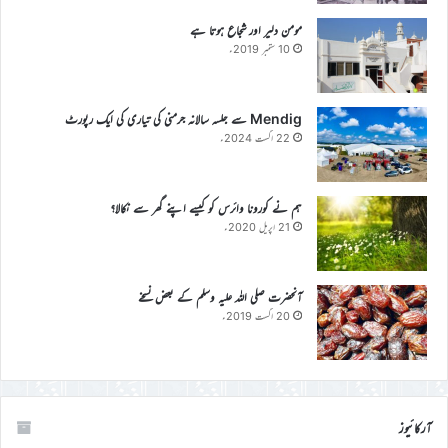
مومن دلیر اور شجاع ہوتا ہے
10 ستمبر 2019ء
Mendig سے جلسہ سالانہ جرمنی کی تیاری کی ایک رپورٹ
22 اگست 2024ء
ہم نے کورونا وائرس کو کیسے اپنے گھر سے نکالا؟
21 اپریل 2020ء
آنحضرت صلی اللہ علیہ وسلم کے بعض نسخے
20 اگست 2019ء
آرکائیوز