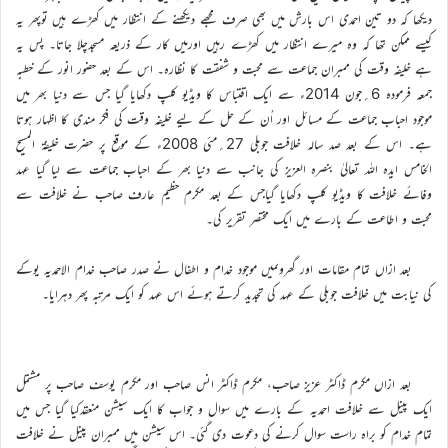
دیکھا کہ دو تین احمدی اس بارش میں بھی صرف مجھے دیکھنے کے انتظار میں کھڑے ہیں توپھر یہ
کیسے ممکن تھا کہ وہ میرے انتظار میں کھڑے رہیں اورمیں کار کے ذریعہ مسجدچلا جاتا۔ پس یہ
ہے خلیفہ وقت کی ممبران جماعت سے محبت و شفقت کا نظارہ۔ اس کے بعد حضور انور کے خطبہ
جمعہ فرمودہ 6؍جون 2014ء سے ایک اقتباس کا ویڈیو کلپ دکھایا گیا جس سے دنیا بھر میں
موجود احباب جماعت کے مسائل اور اُن کے حل کے لیے خلیفہ وقت کی فکر مندی کا اظہار ہوتا
ہے۔ اس کے بعد صد سالہ خلافت جوبلی 27؍مئی 2008ء کے موقع پر حضرت خلیفۃ المسیح
الخامس ایدہ اللہ تعالیٰ بنصرہ العزیز کی جانب سے دنیا بھر کے احباب جماعت سے لیا گیا عہد
وفائے خلافت کا ویڈیو کلپ دکھایا گیاجس کے بعد مکرم حظیم عارف صاحب نے خلافت سے
محبت و اطاعت کے بارے میں ایک مختصر تقریر کی۔
بعد ازاں تمام مقامات اور گھروںمیں موجود خدام و اطفال نے صدر صاحب خدام الاحمدیہ یوکے
کی نیابت میں خلافت جوبلی کے عہد کی تجدید کرتے ہوئے اس عہد کو ایک مرتبہ پھر دہرایا۔
بعد ازاں مکرم ڈاکٹر عزیز صاحب، مکرم ڈاکٹر انس صاحب اور مکرم یوسف صاحب پر مشتمل
ایک پینل سے خلافت احمدیہ کے بارے میں سوال و جواب کا ایک سیشن منعقدکیا گیا جس میں
تمام خدام کو براہ راست سوال کرنے کی دعوت دی گئی۔ اس سیشن میں ممبران پینل نے خلافت