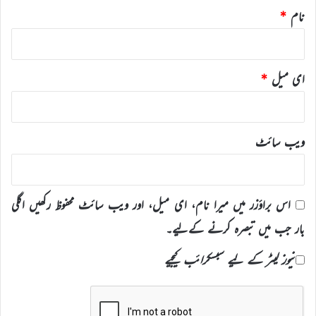
نام
*
ای میل
*
ویب‌ سائٹ
اس براؤزر میں میرا نام، ای میل، اور ویب سائٹ محفوظ رکھیں اگلی
بار جب میں تبصرہ کرنے کےلیے۔
نیوز لیٹر کے لیے سبسکرائب کیجیے