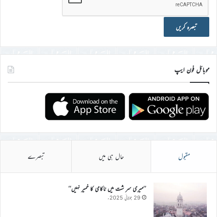
موبائل فون ایپ
مقبول
حال ہی میں
تبصرے
’’میری سر شت میں ناکامی کا خمیر نہیں‘‘
29 جولائی 2025ء