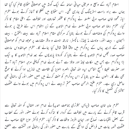
اسلام آباد کے وسیع و عریض میدانی احاطہ کے ایک گوشہ میں مواصلاتی سٹوڈیو قائم کیا گیا تھا
جہاں سے براہ راست اسٹریمنگ کی جارہی تھی۔ اس سٹوڈیو میں گفتگو کا آغاز کرتے ہوئے مکرم
ایاز محمود خان صاحب مربی سلسلہ نے پروگرام کا مختصر تعارف اور خلافت کے اعلیٰ مقام کا ذکر
کیا۔ مکرم رضا احمد صاحب مربی سلسلہ نے خدام الاحمدیہ کے زیر اہتمام اس نئے طریق پر ہونے
والے پروگرام کی وضاحت کرتے ہوئے بتایا کہ مرکزی مقام اسلام آباد سے بیت الفتوح ، بیت
السبحان ، بیت النور، ویسٹ مڈ لینڈز، مانچسٹر، نارتھ ایسٹ و دیگر مقامات پر موجود خدام کو مواصلاتی
لنک کے ذریعہ یہاں کے پروگرام میں وقتاً فوقتاً شامل کیا جائے گا۔ مکرم عبدالقدوس عارف
صاحب صدر مجلس خدام الاحمدیہ یوکے نے بتایا کہ کورونا پابندیوں کے بعد خدام الاحمدیہ کا یہ ایک
بڑا پروگرام ہے جس میں سکاٹ لینڈ اور ویلز سے آئے ہوئے خدام کوپہلی مرتبہ اسلام آباد آنے
اور حضرت خلیفۃ المسیح الخامس ایدہ اللہ تعالیٰ بنصرہ العزیز کی اقامت میں نمازیں ادا کرنے کا موقع
بھی ملے گا۔ انہوں نے مزید بتایا کہ اس پروگرام کو منعقد کرنے میں ہمیں حضور انور کی رہنمائی بھی
حاصل رہی ہے۔ مکرم عتیق الرحمٰن صاحب مہتم تربیت نے اس پروگرام میں ہونے والے مختلف
سیشنز کی تفصیل کا ذکر کیا۔
مکرم عابد خان صاحب (پریس سیکرٹری جماعت احمدیہ)نے خدام اور اطفال کو اللہ تعالیٰ سے
قرب قائم کرنے کے بارے میں خلافت کے کردار کا تذکرہ کرتے ہوئے حضور انور کے خطاب
کے بعض اقتباسات، نصائح اور ایمان افروز واقعات کا ذکر کیا۔ مکرم ڈاکٹر عزیز حفیظ صاحب نے
مختلف شعبہ جات میں فرائض کی ادائیگی کے بارے میں حضور انور کی رہنمائی اور شفقت سے متعلق