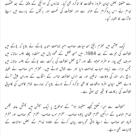
سے متعلقہ بعض ایمان افروز واقعات کا تذکرہ بھی کیا۔ نمازوں کی ادائیگی کے وقفہ کے بعد مختلف
خدام نے اس پروگرام کے حوالہ سے اور خلافت کی نعمت اور برکتوں کے بارے میں اپنے
تاثرات کا اظہار کیا۔
ایک سیشن میں محترم رفیق احمد حیات صاحب امیر جماعت احمدیہ یوکے نے بتایا کہ یوکے میں
خلافت کی ہجرت کے بعد 1984ء میں مسجد فضل کے محمود ہال میں منعقدہ پہلے جلسہ سالانہ میں
صرف تین چار سو افراد موجود تھے اور آج محض خلافت کی برکت سے یوکے کے جلسہ سالانہ میں
تیس ہزار سے زیادہ احباب جماعت دنیا بھر سے شامل ہوتے ہیں۔ محترم امیر صاحب نے خلیفہ
رابع رحمہ اللہ کی وفات، تدفین اور بعد ازاں خلافت خامسہ کے انتخاب کے دوران پیش آنے
والے بعض ایمان افروا واقعات کا بھی تذکرہ کرتے ہوئے بتایا کہ ہمارے تمام کاموں کی کامیابی
خلافت کی برکات کا نتیجہ ہی ہوتی ہے۔
’’خلافت سے میرا تعلق کیسے مضبوط ہوا‘‘ کے موضوع پر ایک سیشن میں نیشنل عاملہ مجلس
خدام الاحمدیہ کے اراکین مکرم لقمان باجوہ صاحب ، مکرم سرمد صاحب، مکرم نعیم صاحب اور مکرم
فرہاد احمد صاحب نے اپنے ذاتی تجربات بیان کرنے کے علاوہ خدام کے بعض سوالات کے
جوابات بھی دیے۔