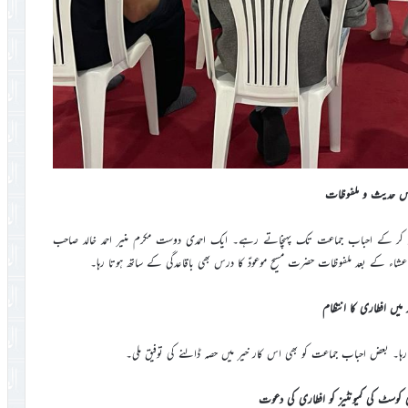
 حدیث و ملفوظات
رڈ کر کے احباب جماعت تک پہنچاتے رہے۔ ایک احمدی دوست مکرم منیر احمد خالد صاحب
 کے بعد ملفوظات حضرت مسیح موعودؑ کا درس بھی باقاعدگی کے ساتھ ہوتا رہا۔
 میں افطاری کا انتظام
ا رہا۔ بعض احباب جماعت کو بھی اس کار خیر میں حصہ ڈالنے کی توفیق ملی۔
ری کوسٹ کی کمیونٹیز کو افطاری کی دعوت