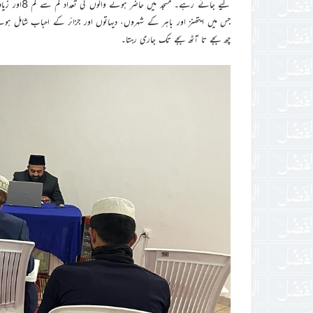
چھ بجے تا آٹھ بجے تک جاری رہتا۔