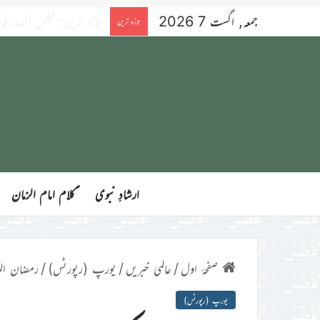
جمعہ, اگست 7 2026
آنحضورﷺ کی بے مثال شکرگزار
تازہ ترین
ارشادِ نبوی
ؑکلام امام الزمان
صفحۂ اول
/
عالمی خبریں
/
یورپ (رپورٹس)
/
رمضان المبارک 2022ء اور جماعت ا
یورپ (رپورٹس)