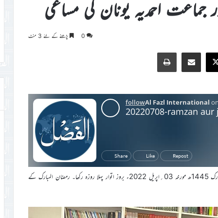
0
پڑھنے کے لئے 3 منٹ
Print
Share via Email
Faceb
X
اللہ تعالیٰ کے فضل و کرم سے جماعت احمدیہ یونان نے یکم رمضان المبارک 1445ھ مورخہ 03؍اپریل 2022ء بروز اتوار پہلا روزہ رکھا۔ رمضان المبارک کے