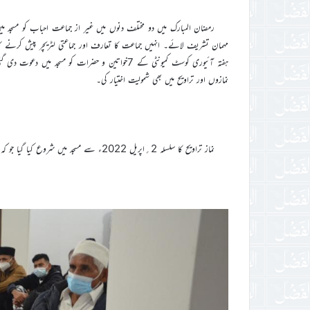
ہفتہ آئیوری کوسٹ کمیونٹی کے 7خواتین و حضرات ک
نمازوں اور تراویح میں بھی شمولیت اختیار کی۔
نماز تراویح کا سلسلہ 2؍اپریل 2022ء سے مسجد میں شروع کیا گیا جو کہ یکم مئی تک باقاعدگی سے چلتا رہا۔ جس میں خدام و انصار شامل ہوتے رہے۔