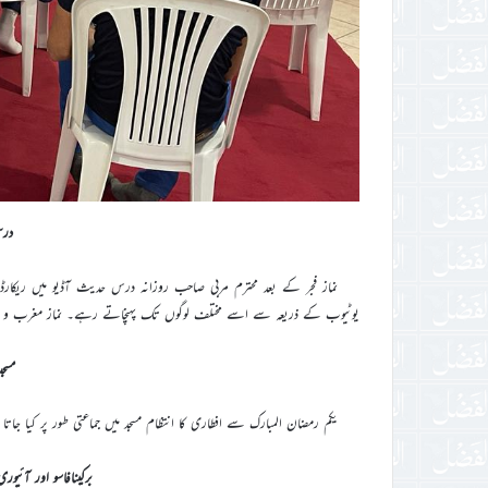
درس
نماز فجر کے بعد محترم مربی صاحب روزانہ درس حدیث آڈیو میں ریکا
یوٹیوب کے ذریعہ سے اسے مختلف لوگوں تک پہنچاتے رہے۔ نماز مغرب و عشاء
مسجد
یکم رمضان المبارک سے افطاری کا انتظام مسجد میں جماعتی طور پر کیا جات
برکینافاسو اور آئیو