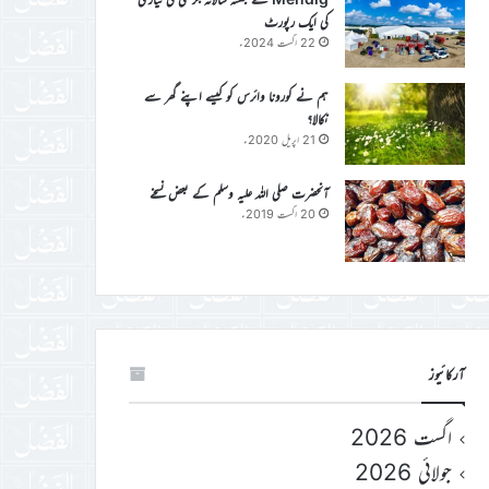
کی ایک رپورٹ
22 اگست 2024ء
ہم نے کورونا وائرس کو کیسے اپنے گھر سے
نکالا؟
21 اپریل 2020ء
آنحضرت صلی اللہ علیہ وسلم کے بعض نسخے
20 اگست 2019ء
آرکائیوز
اگست 2026
جولائی 2026