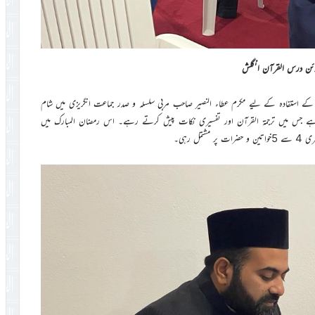
ائن درس القرآن انگلش
ے استفادہ کے لیے مکرم عطاء النصیر صاحب مربی سلسلہ و صدر جماعت انگریزی میں شام
 جس میں ترجمۃ القرآن اور تفسیری نکات پیش کرتے رہے۔ اس رمضان المبارک میں
 رہی۔