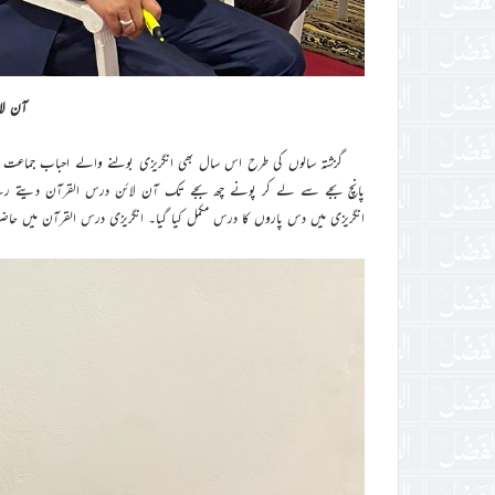
آن ل
گزشتہ سالوں کی طرح اس سال بھی انگریزی بولنے والے احباب جماعت ک
پانچ بجے سے لے کر پونے چھ بجے تک آن لائن درس القرآن دیتے رہے
انگریزی میں دس پاروں کا درس مکمل کیا گیا۔ انگریزی درس القرآن میں حاضری 4 سے 5خواتین و حضرات پر مشتمل