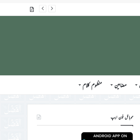
گذشتہ شمارے
مضامین
منظوم کلام
موبائل فون ایپ