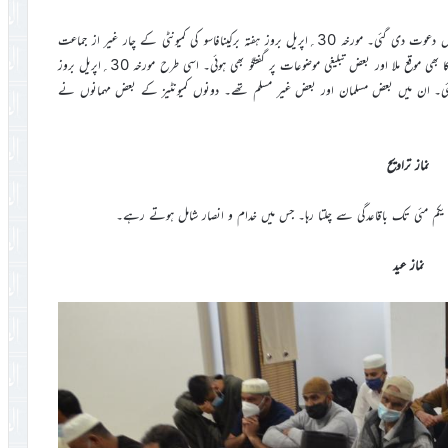
رمضان المبارک میں دو مختلف دنوں میں غیر از جماعت احباب کو مسجد میں دعوت دی گئی۔ مورخہ 30؍اپریل بروز ہفتہ برکینافاسو کی کمیونٹی کے چار غیر از جماعت
مہمان تشریف لائے۔ انہیں جماعت کا تعارف اور جماعتی لٹریچر پیش کرنے کا بھی موقع ملا اور بعض تبلیغی موضوعات پر گفتگو بھی ہوئی۔ اسی طرح مورخہ 30؍اپریل بروز
و مسجد میں دعوت دی گئی۔ ان میں بعض مسلمان اور بعض غیر مسلم تھے۔ دونوں کمیونٹیز کے بعض مہمانوں نے
نماز تراویح
نماز عید