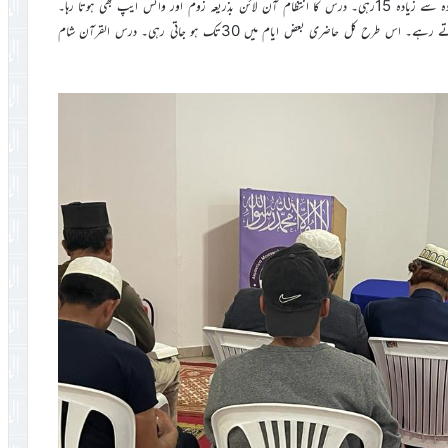
کیے جاتے رہے۔ مسجد میں حاضر ہونے والوں کی تعداد کم سے کم 8اور زیادہ سے زیادہ 15رہی۔ درس کا انتظام آن لائن بذریعہ زوم اور واٹس ایپ بھی ہوتا رہا۔
جس میں ایتھنز اور باہر کے شہروں، دیہاتوں اور جزائر کے احباب شامل ہوتے رہے۔ اس طرح کل حاضری بعض ایام میں 30تک ہو جاتی رہی۔ درس القرآن شام