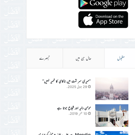
مقبول
حال ہی میں
تبصرے
’’میری سر شت میں ناکامی کا خمیر نہیں‘‘
29 جولائی 2025ء
مومن دلیر اور شجاع ہوتا ہے
10 ستمبر 2019ء
Mendig سے جلسہ سالانہ جرمنی کی تیاری