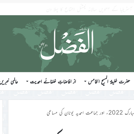
ی۔ خلاصہ خطبہ جمعہ ۷؍اگست ۲۰۲۶ء
حضرت خلیفۃ المسیح الخامس
از افاضاتِ خلفائے احمدیت
عالمی خبریں
حمدیہ یونان کی مساعی